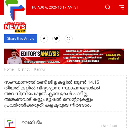
THU AUG 6, 2026 10:17 AM IST
Share this Article
Home
District
Kannur
സംസ്ഥാനത്ത് രണ്ട് ജില്ലകളിൽ ജൂൺ 14,15
തീയതികളിൽ വിദ്യാഭ്യാസ സ്ഥാപനങ്ങൾക്ക്
അവധി;സ്പെഷ്യൽ ക്ലാസുകൾ പാടില്ല,
അങ്കണവാടികളും ട്യൂഷൻ സെൻ്ററുകളും
പ്രവർത്തിക്കരുത്; കളക്ടറുടെ നിർദേശം
വെബ് ടീം
1 Min Read