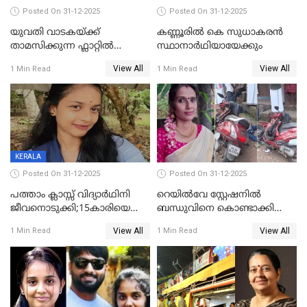
Posted On 31-12-2025
Posted On 31-12-2025
യുവതി വാടകയ്ക്ക്
കണ്ണൂരിൽ കെ സുധാകരൻ
താമസിക്കുന്ന ഫ്ലാറ്റില്‍
സ്ഥാനാർഥിയായേക്കും
തൂങ്ങിമരിച്ച നിലയില്‍;
View All
View All
1 Min Read
1 Min Read
സംഭവം കൈതപ്പൊയിലില്‍
KERALA
Posted On 31-12-2025
Posted On 31-12-2025
പത്താം ക്ലാസ്സ് വിദ്യാര്‍ഥിനി
റെയിൽവേ സ്റ്റേഷനിൽ
ജീവനൊടുക്കി;15കാരിയെ
ബന്ധുവിനെ കൊണ്ടാക്കി
കണ്ടെത്തിയത്
മടങ്ങുന്നതിനിടെ ടോറസ്സ്
View All
View All
1 Min Read
1 Min Read
കിടപ്പുമുറിയില്‍ തൂങ്ങി മരിച്ച
ലോറി സ്കൂട്ടറിൽ ഇടിച്ചു :
നിലയിൽ
യുവതിക്ക് ദാരുണാന്ത്യം