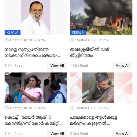
KERALA
KERALA
Posted On 20-12-2025
Posted On 20-12-2025
നാളെ സത്യപ്രതിജ്ഞ
തലശ്ശേരിയിൽ വൻ
നടക്കാനിരിക്കെ പഞ്ചായത്ത്
തീപ്പിടിത്തം
മെമ്പർ മരിച്ചു
View All
View All
1 Min Read
1 Min Read
Posted On 20-12-2025
Posted On 20-12-2025
കൊച്ചി 'മേയർ ആര്' ?;
പാലക്കാട്ടെ ആള്‍ക്കൂട്ട
കോണ്‍ഗ്രസ് കോര്‍ കമ്മിറ്റി
മര്‍ദനം; കൂടുതല്‍
യോഗം ചൊവ്വാഴ്ച
അറസ്റ്റുണ്ടാവും, മര്‍ദിച്ചത് 15
View All
View All
1 Min Read
2 Min Read
അംഗ സംഘമെന്ന് വിവരം