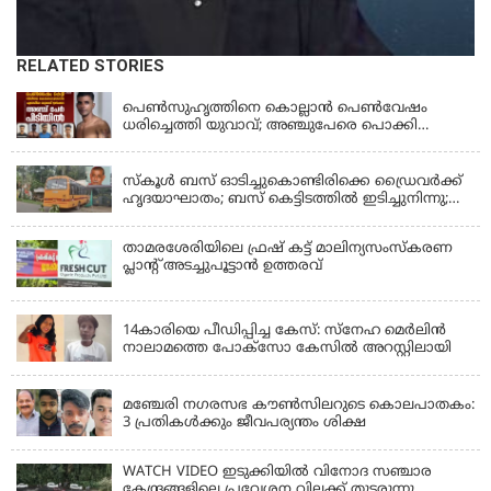
RELATED STORIES
KERALA
പെണ്‍സുഹൃത്തിനെ കൊല്ലാന്‍ പെണ്‍വേഷം
ധരിച്ചെത്തി യുവാവ്; അഞ്ചുപേരെ പൊക്കി
പൊലീസ്
KERALA
സ്കൂൾ ബസ് ഓടിച്ചുകൊണ്ടിരിക്കെ ഡ്രൈവർക്ക്
ഹൃദയാഘാതം; ബസ് കെട്ടിടത്തിൽ ഇടിച്ചുനിന്നു;
ഡ്രൈവർ മരിച്ചു, രണ്ട് കുട്ടികൾക്ക് പരിക്ക്
താമരശേരിയിലെ ഫ്രഷ് കട്ട് മാലിന്യസംസ്കരണ
പ്ലാന്റ് അടച്ചുപൂട്ടാൻ ഉത്തരവ്
KERALA
14കാരിയെ പീഡിപ്പിച്ച കേസ്: സ്നേഹ മെർലിൻ
നാലാമത്തെ പോക്‌സോ കേസിൽ അറസ്റ്റിലായി
LATEST NEWS
മഞ്ചേരി നഗരസഭ കൗൺസിലറുടെ കൊലപാതകം:
3 പ്രതികൾക്കും ജീവപര്യന്തം ശിക്ഷ
WATCH VIDEO ഇടുക്കിയിൽ വിനോദ സഞ്ചാര
കേന്ദ്രങ്ങളിലെ പ്രവേശന വിലക്ക് തുടരുന്നു