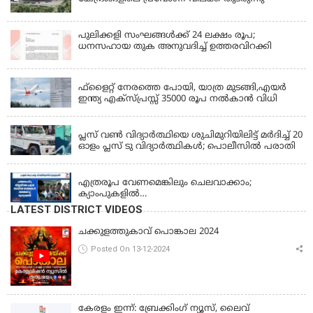
പുലിക്കളി സംഘങ്ങള്‍ക്ക് 24 ലക്ഷം രൂപ;
ധനസഹായ തുക അനുവദിച്ച് ഉത്തരവിറക്കി
KERALA
ഫ്ളൈറ്റ് നേരത്തെ പോയി, യാത്ര മുടങ്ങി,എയർ
ഇന്ത്യ എക്സ്പ്രസ്സ് 35000 രൂപ നൽകാൻ വിധി
KERALA
പ്ലസ് വൺ വിദ്യാർത്ഥിയെ ശുചിമുറിയിലിട്ട് മർദിച്ച് 20
ഓളം പ്ലസ് ടു വിദ്യാർത്ഥികൾ; പൊലീസിൽ പരാതി
KERALA
എത്രരൂപ വേണമെങ്കിലും ചെലവാക്കാം;
ക്യാംപുകളില്‍
കുറവൊന്നുമുണ്ടാകില്ല;'കാർഷികമേഖലയിലെ
LATEST DISTRICT VIDEOS
നഷ്ടം പ്രത്യേകം പരിഗണിക്കും, സഹായം
പ്രഖ്യാപിക്കും;'സ്ഥിരം ദുരന്തനിവാരണ സംവിധാനം
ചക്കുളത്തുകാവ് പൊങ്കാല 2024
നടപ്പാക്കും, ആദ്യ പദ്ധതി പത്തനംതിട്ടയിൽ;
Posted On 13-12-2024
പ്രളയബാധിത മേഖലകൾ സന്ദർശിച്ച് മുഖ്യമന്ത്രി
കേരളം ഇന്ന്: ബ്രേക്കിംഗ് ന്യൂസ്, ലൈവ്