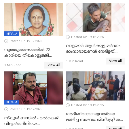
KERALA
Posted On 19-12-2025
Posted On 19-12-2025
വാളയാർ ആൾക്കൂട്ട മർദനം:
സ്വത്തുതര്‍ക്കത്തില്‍ 72
രാംനാരായണൻ നേരിട്ടത്
കാരിയെ തീകൊളുത്തി
കൊടും ക്രൂരത; ശരീരത്തിൽ
View All
കൊന്നു;
1 Min Read
നാൽപ്പതിലേറെ
View All
1 Min Read
ക്രൂരകൊലപാതകത്തില്‍
മുറിവുകളെന്ന് പോസ്റ്റ്‌മോർട്ടം
സഹോദരിപുത്രന് ജീവപര്യന്തം
റിപ്പോർട്ട്
KERALA
Posted On 19-12-2025
Posted On 19-12-2025
ഗര്‍ഭിണിയായ യുവതിയെ
സ്കൂൾ ബസിൽ എൽകെജി
മര്‍ദിച്ച സംഭവം; ജിസ്‌ട്രേറ്റ് തല
വിദ്യാര്‍ത്ഥിനിയെ
അന്വേഷണം വേണമെന്ന്