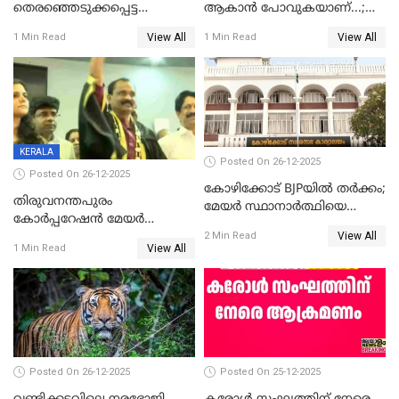
തെരഞ്ഞെടുക്കപ്പെട്ട
ആകാൻ പോവുകയാണ്...;
ശേഷമുള്ള പി ഇന്ദിരയുടെ
ആവട്ടെ, അഭിനന്ദനങ്ങൾ’;
View All
View All
1 Min Read
1 Min Read
ആദ്യ വോട്ട് അസാധു; കണ്ണൂർ
മുഖ്യമന്ത്രിയുടെ ഓഫീസ്
ഡെപ്യൂട്ടി മേയർ സ്ഥാനത്ത്
തന്നെ വിശദീകരിയ്ക്കുന്നു;
താഹിറിന് വിജയം
സത്യമിതാണ്
KERALA
Posted On 26-12-2025
Posted On 26-12-2025
കോഴിക്കോട് BJPയിൽ തർക്കം;
തിരുവനന്തപുരം
മേയർ സ്ഥാനാർത്ഥിയെ
കോര്‍പ്പറേഷന്‍ മേയര്‍
പരസ്യമായി പ്രഖ്യാപിച്ചില്ല
View All
തെരഞ്ഞെടുപ്പ്; സിപിഐഎം
2 Min Read
View All
1 Min Read
ഹൈക്കോടതിയിലേക്ക്;
സത്യപ്രതിജ്ഞ ചടങ്ങില്‍
ചട്ടലംഘനമെന്ന് പാർട്ടി
Posted On 26-12-2025
Posted On 25-12-2025