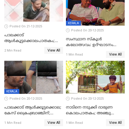
KERALA
Posted On 21-12-2025
Posted On 20-12-2025
പാലക്കാട്‌
സംസ്ഥാന സ്കൂൾ
ആൾകൂട്ടക്കൊലപാതകം;
കലോത്സവം: ഉദ്ഘാടനം
അന്വേഷണം
View All
മുഖ്യമന്ത്രി, സമാപനത്തിൽ
2 Min Read
ഊർജ്ജിതമാക്കിമാക്കി
View All
1 Min Read
മുഖ്യാതിഥിയായി
ക്രൈംബ്രാഞ്ച്
മോഹൻലാൽ
KERALA
Posted On 20-12-2025
Posted On 20-12-2025
പാലക്കാട് ആൾക്കൂട്ടക്കൊല;
നാടിനെ നടുക്കി ദാരുണ
കേസ് ക്രൈംബ്രാഞ്ചിന്;
കൊലപാതകം; അഞ്ചു
DYSPയുടെ നേതൃത്വത്തിൽ
വയസ്സുകാരനെ 'അമ്മ
View All
View All
1 Min Read
1 Min Read
അന്വേഷിക്കും
കഴുത്തുഞെരിച്ച് കൊന്നു