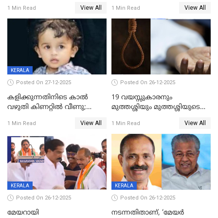
ശബരിമലയിൽ വരുമാനം
വയസ്സുകാരനെ കാണാതായി
View All
View All
1 Min Read
1 Min Read
കുതിച്ചുയരുന്നു
KERALA
Posted On 27-12-2025
Posted On 26-12-2025
കളിക്കുന്നതിനിടെ കാൽ
19 വയസ്സുകാരനും
വഴുതി കിണറ്റിൽ വീണു;
മുത്തശ്ശിയും മുത്തശ്ശിയുടെ
ഒന്നര വയസ്സുകാരന്
സഹോദരിയും വീട്ടിൽ തൂങ്ങി
View All
View All
1 Min Read
1 Min Read
ദാരുണാന്ത്യം
മരിച്ചനിലയിൽ
KERALA
KERALA
Posted On 26-12-2025
Posted On 26-12-2025
മേയറായി
നടന്നതിതാണ്, ‘മേയർ