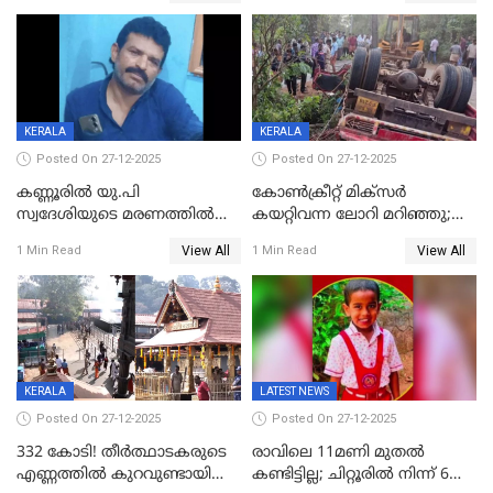
പത്തുപേരെ പുറത്താക്കി,
ചൊവ്വന്നൂരിലും നടപടി
KERALA
KERALA
Posted On 27-12-2025
Posted On 27-12-2025
കണ്ണൂരിൽ യു.പി
കോണ്‍ക്രീറ്റ് മിക്‌സര്‍
സ്വദേശിയുടെ മരണത്തിൽ
കയറ്റിവന്ന ലോറി മറിഞ്ഞു;
അഞ്ചംഗ സംഘത്തിനെതിരെ
രണ്ടുപേര്‍ക്ക് ദാരുണാന്ത്യം;
View All
View All
1 Min Read
1 Min Read
കേസ്; തർക്കമുണ്ടായത്
അപകടം കണ്ണൂരിൽ
ഫേഷ്യലിന് 300 രൂപ
ആവശ്യപ്പെട്ടതിനെച്ചൊല്ലി
KERALA
LATEST NEWS
Posted On 27-12-2025
Posted On 27-12-2025
332 കോടി! തീർത്ഥാടകരുടെ
രാവിലെ 11മണി മുതൽ
എണ്ണത്തിൽ കുറവുണ്ടായിട്ടും
കണ്ടിട്ടില്ല; ചിറ്റൂരിൽ നിന്ന് 6