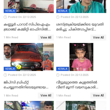
KERALA
KERALA
Posted On 22-12-2025
Posted On 22-12-2025
കണ്ണൂർ പാറാട് സിപിഐഎം
ശസ്ത്രക്രിയയ്‌ക്കിടെ യുവതി
ബ്രാഞ്ച് കമ്മിറ്റി ഓഫിസിൽ
മരിച്ചു; ചികിത്സാപ്പിഴവ്
തീയിട്ടു; നേതാക്കളുടെ
ആരോപിച്ച് ബന്ധുക്കൾ;
View All
View All
1 Min Read
1 Min Read
ചിത്രങ്ങളടക്കം കത്തിയ
സംഭവം മാവേലിക്കരയിൽ
നിലയിൽ
KERALA
KERALA
Posted On 22-12-2025
Posted On 22-12-2025
ജിപ്സി ഡ്രിഫ്റ്റ്
വീട്ടുമുറ്റത്തെ കുളത്തിൽ
ചെയ്യുന്നതിനിടെയുണ്ടായ
വീണ് മൂന്ന് വയസുകാരി
അപകടം; 14 വയസുകാരന്
മരിച്ചു
View All
View All
1 Min Read
1 Min Read
ദാരുണാന്ത്യം; ജീപ്സി
ഓടിച്ചയാൾ അറസ്റ്റിൽ.