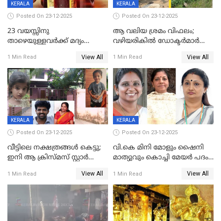
KERALA
KERALA
Posted On 23-12-2025
Posted On 23-12-2025
23 വയസ്സിനു
ആ വലിയ ശ്രമം വിഫലം;
താഴെയുള്ളവർക്ക് മദ്യം
വഴിയരികില്‍ ‌ഡോക്ടര്‍മാര്‍
നൽകിയതിനെതിരെ കർശന
ശസ്ത്രക്രിയ നടത്തിയ ലിനു
View All
View All
1 Min Read
1 Min Read
നടപടി;സ്ഥാപനങ്ങൾക്കെതിരെ
മരണത്തിന് കീഴടങ്ങി
രണ്ട് കേസുകൾ
KERALA
KERALA
Posted On 23-12-2025
Posted On 23-12-2025
വീട്ടിലെ നക്ഷത്രങ്ങൾ കെട്ടു;
വി.കെ മിനി മോളും ഷൈനി
ഇനി ആ ക്രിസ്മസ് സ്റ്റാർ
മാത്യുവും കൊച്ചി മേയർ പദം
മാത്രം; പൈതങ്ങൾക്ക്
പങ്കിടും; ദീപ്തി മേരി വർഗീസ്
View All
View All
1 Min Read
1 Min Read
വേണ്ടിയുള്ള
മേയറാകില്ല
പിടിവലിക്കിടയിൽ
അപ്പൂപ്പനെതിരെ പോക്സോ
കേസ് ഒടുവിൽ 4 ജീവനുകൾ
പൊലിഞ്ഞു