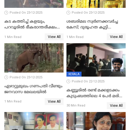
Posted On 23-12-2025
Posted On 23-12-2025
കട കത്തിച്ച് കളയും,
ശബരിമല സ്വര്‍ണക്കവര്‍ച്ച
പറവൂരില്‍ ഭീകരാന്തരീക്ഷം
കേസ്; ദുരൂഹത കൂട്ടി
സൃഷ്ടിച്ച് കുട്ടി ലഹരിസംഘം
വിദേശവ്യവസായിയുടെ മൊഴി
View All
View All
1 Min Read
1 Min Read
KERALA
Posted On 23-12-2025
Posted On 22-12-2025
ഏഴാറ്റുമുഖം ഗണപതി വീണ്ടും
കണ്ണൂരിൽ രണ്ട് മക്കളടക്കം
ജനവാസ മേഖലയിൽ
കുടുംബത്തിലെ 4 പേർ മരിച്ച
View All
നിലയിൽ
1 Min Read
View All
30 Min Read