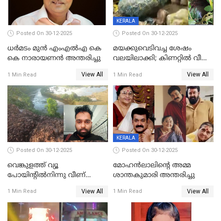
KERALA
Posted On 30-12-2025
Posted On 30-12-2025
ധർമടം മുൻ എംഎല്‍എ കെ
മയക്കുവെടിവച്ച ശേഷം
കെ നാരായണന്‍ അന്തരിച്ചു
വലയിലാക്കി; കിണറ്റിൽ വീണ
കടുവയെ പുറത്തെത്തിച്ചു
View All
View All
1 Min Read
1 Min Read
KERALA
Posted On 30-12-2025
Posted On 30-12-2025
വെങ്കുളത്ത് വ്യൂ
മോഹന്‍ലാലിന്‍റെ അമ്മ
പോയിന്റിൽനിന്നു വീണ്
ശാന്തകുമാരി അന്തരിച്ചു
യുവാവ് മരിച്ചു
View All
View All
1 Min Read
1 Min Read