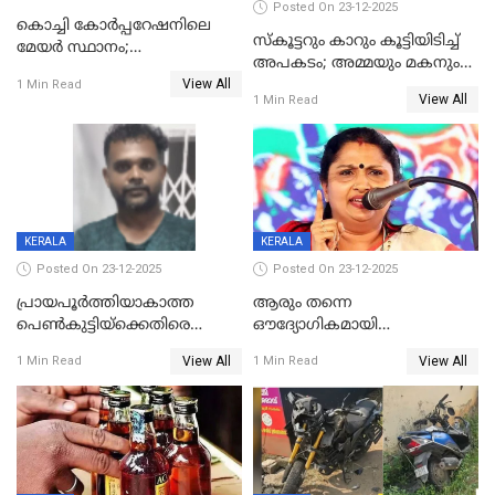
Posted On 23-12-2025
കൊച്ചി കോര്‍പ്പറേഷനിലെ
സ്കൂട്ടറും കാറും കൂട്ടിയിടിച്ച്
മേയര്‍ സ്ഥാനം;
അപകടം; അമ്മയും മകനും
കോണ്‍ഗ്രസില്‍ അതൃപതി
View All
മരിച്ചു, മറ്റൊരു മകൻ
1 Min Read
രൂക്ഷം
View All
1 Min Read
ഗുരുതരാവസ്ഥയിൽ
KERALA
KERALA
Posted On 23-12-2025
Posted On 23-12-2025
പ്രായപൂർത്തിയാകാത്ത
ആരും തന്നെ
പെൺകുട്ടിയ്ക്കെതിരെ
ഔദ്യോഗികമായി
ലൈംഗികാതിക്രമം; 36കാരന്
അറിയിച്ചിട്ടില്ല, മേയറെ
View All
View All
1 Min Read
1 Min Read
59 വർഷം തടവും 90,൦൦൦ രൂപ
കണ്ടെത്താൻ ഇന്ന് കോർ
പിഴയും ശിക്ഷ
കമ്മിറ്റി കൂടിയില്ല';
അതൃപ്തിയുമായി ദീപ്തി മേരി
വർഗീസ്