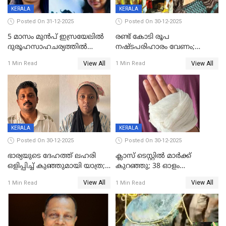
KERALA
KERALA
Posted On 31-12-2025
Posted On 30-12-2025
5 മാസം മുൻപ് ഇസ്രയേലിൽ
രണ്ട് കോടി രൂപ
ദുരൂഹസാഹചര്യത്തിൽ
നഷ്ടപരിഹാരം വേണം;
മരിച്ചനിലയിൽ കണ്ടെത്തിയ
ജിസിഡിഎക്ക് വക്കീൽ
View All
View All
1 Min Read
1 Min Read
മലയാളി യുവാവിന്റെ ഭാര്യയും
നോട്ടീസയച്ച് ഉമാ തോമസ്
മരിച്ചു
KERALA
KERALA
Posted On 30-12-2025
Posted On 30-12-2025
ഭാര്യയുടെ ദേഹത്ത് ലഹരി
ക്ലാസ് ടെസ്റ്റിൽ മാർക്ക്
ഒളിപ്പിച്ച് കുഞ്ഞുമായി യാത്ര;
കുറഞ്ഞു; 38 ഓളം
ഓട്ടോ വളഞ്ഞ് ദമ്പതികളെ
വിദ്യാർഥികളെ ട്യൂഷൻ
View All
View All
1 Min Read
1 Min Read
പിടികൂടി പൊലീസ്
സെന്ററിലെ അധ്യാപകന്‍
മർദിച്ചതായി പരാതി