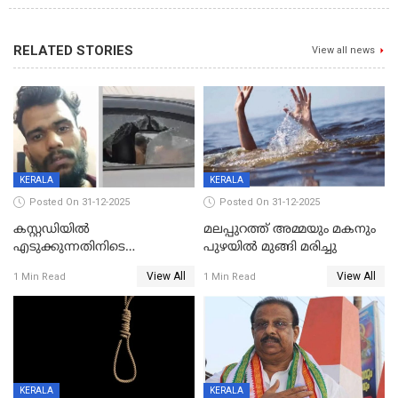
RELATED STORIES
View all news
KERALA
KERALA
Posted On 31-12-2025
Posted On 31-12-2025
കസ്റ്റഡിയിൽ
മലപ്പുറത്ത് അമ്മയും മകനും
എടുക്കുന്നതിനിടെ
പുഴയിൽ മുങ്ങി മരിച്ചു
വിലങ്ങുമായി രക്ഷപ്പെട്ട
View All
View All
1 Min Read
1 Min Read
വധശ്രമക്കേസ് പ്രതി പിടിയിൽ
KERALA
KERALA