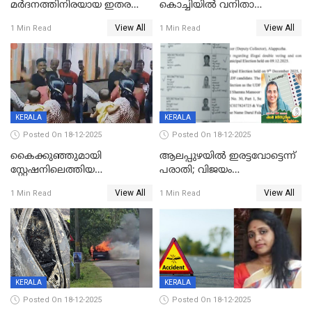
മർദനത്തിനിരയായ ഇതര
കൊച്ചിയില്‍ വനിതാ
സംസ്ഥാന തൊഴിലാളി മരിച്ചു;
ഡോക്ടര്‍ക്ക് നഷ്ടമായത് 6.38
View All
View All
1 Min Read
1 Min Read
നടുക്കുന്ന സംഭവം
കോടി രൂപ
വാളയാറിൽ
KERALA
KERALA
Posted On 18-12-2025
Posted On 18-12-2025
കൈക്കുഞ്ഞുമായി
ആലപ്പുഴയിൽ ഇരട്ടവോട്ടെന്ന്
സ്റ്റേഷനിലെത്തിയ
പരാതി; വിജയം
യുവതിയ്ക്ക് മർദ്ദനം; സിഐ
റദ്ദാക്കണമെന്ന് വലിയമരം
View All
View All
1 Min Read
1 Min Read
കരണത്തടിച്ചു; CC ടിവി
വാർഡിലെ എൽഡിഎഫ്
ദൃശ്യങ്ങൾ പുറത്ത്
സ്ഥാനാർത്ഥി
KERALA
KERALA
Posted On 18-12-2025
Posted On 18-12-2025