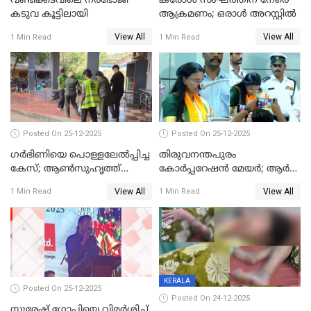
വണ്ടിക്കടവിലെ നരഭോജി
കരോള്‍ സംഘത്തിന് നേരെ
കടുവ കൂട്ടിലായി
ആക്രമണം; ഒരാള്‍ അറസ്റ്റില്‍
View All
View All
1 Min Read
1 Min Read
Posted On 25-12-2025
Posted On 25-12-2025
ഗര്‍ഭിണിയെ പൊള്ളലേല്‍പ്പിച്ച
തിരുവനന്തപുരം
കേസ്; ആണ്‍സുഹൃത്ത്
കോര്‍പ്പറേഷന്‍ മേയർ; ആര്‍
പിടിയില്‍
ശ്രീലേഖയ്ക്ക് മുൻതൂക്കം
View All
View All
1 Min Read
1 Min Read
KERALA
Posted On 25-12-2025
Posted On 24-12-2025
സുരേഷ് ഗോപിയെ വിമര്‍ശിച്ച്