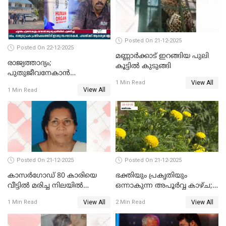
Posted On 21-12-2025
Posted On 22-12-2025
മണ്ണാർക്കാട് ഇറങ്ങിയ പുലി
രാജ്യത്താദ്യം;
കൂട്ടിൽ കുടുങ്ങി
പുതുജീവനേകാൻ
View All
ഷിബുവിന്റെ ഹൃദയം
1 Min Read
View All
1 Min Read
എറണാകുളം സർക്കാർ
ജനറൽ
ആശുപത്രിയിലെത്തിച്ചു
Posted On 21-12-2025
Posted On 21-12-2025
കാസർഗോഡ് 80 കാരിയെ
ഭക്തിയും പ്രകൃതിയും
വീട്ടിൽ മരിച്ച നിലയിൽ
ഒന്നാകുന്ന അപൂര്‍വ്വ കാഴ്ച;
കണ്ടെത്തി
ഭക്തർക്ക്
View All
View All
1 Min Read
2 Min Read
കാഴ്ചാനുഭവമൊരുക്കി
ശബരീ നന്ദനം