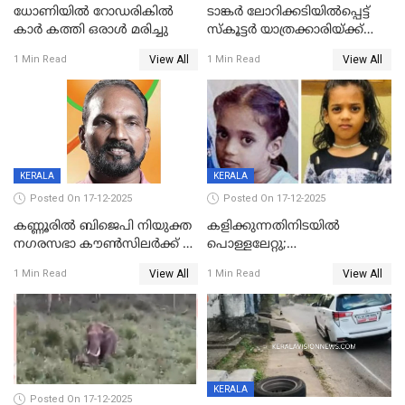
ധോണിയിൽ റോഡരികിൽ
ടാങ്കർ ലോറിക്കടിയിൽപ്പെട്ട്
കാർ കത്തി ഒരാൾ മരിച്ചു
സ്കൂട്ടർ യാത്രക്കാരിയ്ക്ക്
ദാരുണാന്ത്യം; അപകടം
View All
View All
1 Min Read
1 Min Read
കണ്ടോത്ത് ദേശീയ പാതയിൽ
KERALA
KERALA
Posted On 17-12-2025
Posted On 17-12-2025
കണ്ണൂരിൽ ബിജെപി നിയുക്ത
കളിക്കുന്നതിനിടയിൽ
നഗരസഭാ കൗൺസിലർക്ക് 36
പൊള്ളലേറ്റു;
വർഷം തടവുശിക്ഷ
ചികിത്സയിലായിരുന്ന രണ്ടാം
View All
View All
1 Min Read
1 Min Read
ക്ലാസ് വിദ്യാർത്ഥിനി മരിച്ചു
KERALA
Posted On 17-12-2025