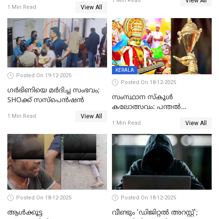
View All
ലൈംഗികമായി ഉപദ്രവിച്ചു;
1 Min Read
യുവതി
View All
1 Min Read
ക്ലീനര്‍ പിടിയിൽ
KERALA
Posted On 19-12-2025
Posted On 18-12-2025
ഗര്‍ഭിണിയെ മർദിച്ച സംഭവം;
സംസ്ഥാന സ്കൂൾ
SHOക്ക് സസ്പെൻഷൻ
കലോത്സവം: പന്തൽ
View All
കാൽനാട്ടൽ 20 ന്
1 Min Read
View All
1 Min Read
Posted On 18-12-2025
Posted On 18-12-2025
ആൾക്കൂട്ട
വീണ്ടും 'ഡിജിറ്റല്‍ അറസ്റ്റ്';