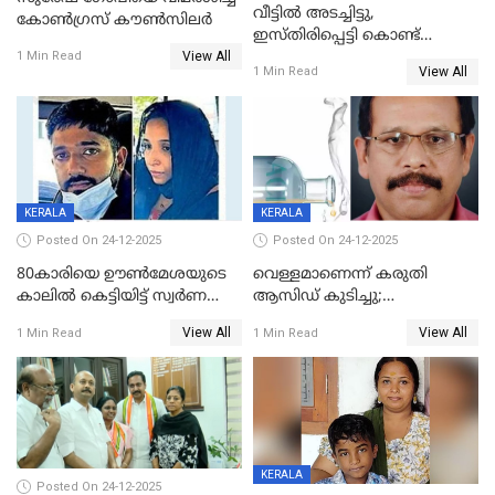
വീട്ടിൽ അടച്ചിട്ടു,
കോണ്‍ഗ്രസ് കൗണ്‍സിലര്‍
ഇസ്തിരിപ്പെട്ടി കൊണ്ട്
View All
പൊള്ളിച്ചു; 8 മാസം
1 Min Read
View All
1 Min Read
ഗർഭിണിയായ യുവതിക്ക് ക്രൂര
മർദനം
KERALA
KERALA
Posted On 24-12-2025
Posted On 24-12-2025
80കാരിയെ ഊൺമേശയുടെ
വെള്ളമാണെന്ന് കരുതി
കാലിൽ കെട്ടിയിട്ട് സ്വർണവും
ആസിഡ് കുടിച്ചു;
പണവും കവർന്നു;
ചികിത്സയിലിരുന്ന ആള്‍
View All
View All
1 Min Read
1 Min Read
കൊച്ചുമകനും സുഹൃത്തും
മരിച്ചു
അറസ്റ്റിൽ
KERALA
Posted On 24-12-2025