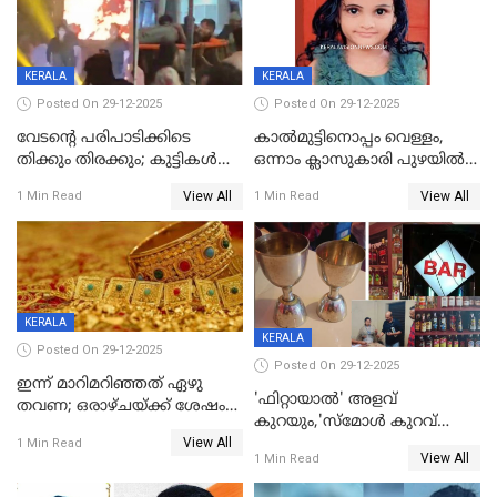
KERALA
KERALA
Posted On 29-12-2025
Posted On 29-12-2025
വേടന്റെ പരിപാടിക്കിടെ
കാൽമുട്ടിനൊപ്പം വെള്ളം,
തിക്കും തിരക്കും; കുട്ടികള്‍
ഒന്നാം ക്ലാസുകാരി പുഴയിൽ
ഉള്‍പ്പെടെ നിരവധി പേര്‍ക്ക്
മുങ്ങി മരിച്ചു; ദാരുണ സംഭവം
View All
View All
1 Min Read
1 Min Read
പരിക്ക്; പാളം മറികടന്ന
കുട്ടികൾക്കൊപ്പം
യുവാവ് ട്രെയിന്‍ തട്ടി മരിച്ചു
കളിക്കുന്നതിനിടെ
KERALA
KERALA
Posted On 29-12-2025
Posted On 29-12-2025
ഇന്ന് മാറിമറിഞ്ഞത് ഏഴു
'ഫിറ്റായാൽ' അളവ്
തവണ; ഒരാഴ്ചയ്ക്ക് ശേഷം
കുറയും,'സ്‌മോൾ കുറവ്
സ്വർണവിലയിൽ ഇടിവ്
View All
പിടികൂടി; ബാറിന് 25,000 രൂപ
1 Min Read
View All
1 Min Read
പിഴ