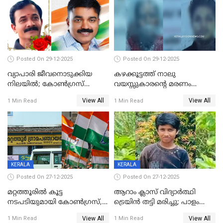
Posted On 29-12-2025
Posted On 29-12-2025
വ്യാപാരി ജീവനൊടുക്കിയ
കഴക്കൂട്ടത്ത് നാലു
നിലയില്‍; കോണ്‍ഗ്രസ്
വയസ്സുകാരന്റെ മരണം
കൗണ്‍സിലറുടെ
കൊലപാതകം: അമ്മയും
View All
View All
1 Min Read
1 Min Read
മാനസികപീഡനമെന്ന് കുറിപ്പ്
സുഹൃത്തും പൊലീസ്
കസ്റ്റഡിയിൽ
KERALA
KERALA
Posted On 27-12-2025
Posted On 27-12-2025
മറ്റത്തൂരിൽ കൂട്ട
ആറാം ക്ലാസ് വിദ്യാർത്ഥി
നടപടിയുമായി കോണ്‍ഗ്രസ്,
ട്രെയിൻ തട്ടി മരിച്ചു; പാളം
ബിജെപി പാളയത്തിലെത്തിയ
മുറിച്ചുകടക്കുന്നതിനിടെ
View All
View All
1 Min Read
1 Min Read
എട്ട് പേര്‍ ഉള്‍പ്പെടെ
അപകടം മലപ്പുറത്ത്