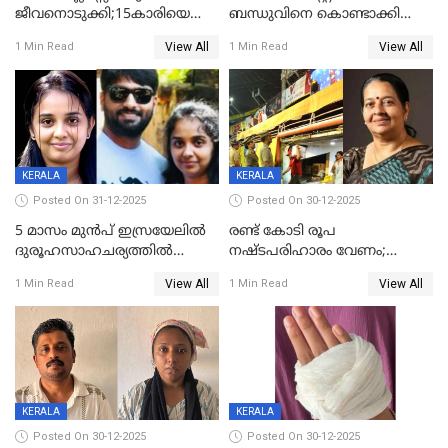
ജീവനൊടുക്കി;15കാരിയെ
ബന്ധുവിനെ കൊണ്ടാക്കി
കണ്ടെത്തിയത്
മടങ്ങുന്നതിനിടെ ടോറസ്സ്
View All
View All
1 Min Read
1 Min Read
കിടപ്പുമുറിയില്‍ തൂങ്ങി മരിച്ച
ലോറി സ്കൂട്ടറിൽ ഇടിച്ചു :
നിലയിൽ
യുവതിക്ക് ദാരുണാന്ത്യം
KERALA
KERALA
Posted On 31-12-2025
Posted On 30-12-2025
5 മാസം മുൻപ് ഇസ്രയേലിൽ
രണ്ട് കോടി രൂപ
ദുരൂഹസാഹചര്യത്തിൽ
നഷ്ടപരിഹാരം വേണം;
മരിച്ചനിലയിൽ കണ്ടെത്തിയ
ജിസിഡിഎക്ക് വക്കീൽ
View All
View All
1 Min Read
1 Min Read
മലയാളി യുവാവിന്റെ ഭാര്യയും
നോട്ടീസയച്ച് ഉമാ തോമസ്
മരിച്ചു
KERALA
KERALA
Posted On 30-12-2025
Posted On 30-12-2025