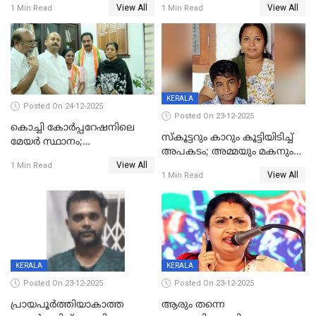
View All
View All
1 Min Read
1 Min Read
കൊച്ചുമകനും സുഹൃത്തും
മരിച്ചു
അറസ്റ്റിൽ
KERALA
Posted On 24-12-2025
Posted On 23-12-2025
കൊച്ചി കോര്‍പ്പറേഷനിലെ
സ്കൂട്ടറും കാറും കൂട്ടിയിടിച്ച്
മേയര്‍ സ്ഥാനം;
അപകടം; അമ്മയും മകനും
കോണ്‍ഗ്രസില്‍ അതൃപതി
View All
മരിച്ചു, മറ്റൊരു മകൻ
1 Min Read
രൂക്ഷം
View All
1 Min Read
ഗുരുതരാവസ്ഥയിൽ
KERALA
KERALA
Posted On 23-12-2025
Posted On 23-12-2025
പ്രായപൂർത്തിയാകാത്ത
ആരും തന്നെ