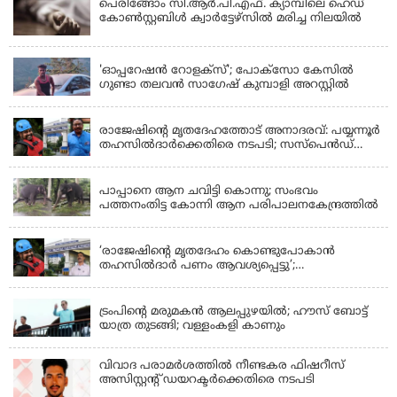
പെരിങ്ങോം സി.ആർ.പി.എഫ്. ക്യാമ്പിലെ ഹെഡ്
കോൺസ്റ്റബിൾ ക്വാർട്ടേഴ്സിൽ മരിച്ച നിലയിൽ
LATEST NEWS
'ഓപ്പറേഷൻ റോളക്സ്'; പോക്സോ കേസിൽ
ഗുണ്ടാ തലവൻ സാഗേഷ് കുമ്പാളി അറസ്റ്റിൽ
KERALA
രാജേഷിന്റെ മൃതദേഹത്തോട് അനാദരവ്: പയ്യന്നൂർ
തഹസിൽദാർക്കെതിരെ നടപടി; സസ്പെൻഡ്
ചെയ്യാൻ നിർദേശം നൽകി മന്ത്രി
KERALA
പാപ്പാനെ ആന ചവിട്ടി കൊന്നു; സംഭവം
പത്തനംതിട്ട കോന്നി ആന പരിപാലനകേന്ദ്രത്തിൽ
KERALA
‘രാജേഷിന്‍റെ മൃതദേഹം കൊണ്ടുപോകാന്‍
തഹസില്‍ദാര്‍ പണം ആവശ്യപ്പെട്ടു’;
ഗുരുതരആരോപണം
LATEST NEWS
ട്രംപിന്റെ മരുമകന്‍ ആലപ്പുഴയില്‍; ഹൗസ് ബോട്ട്
യാത്ര തുടങ്ങി; വള്ളംകളി കാണും
വിവാദ പരാമര്‍ശത്തില്‍ നീണ്ടകര ഫിഷറീസ്
അസിസ്റ്റന്റ് ഡയറക്ടര്‍ക്കെതിരെ നടപടി