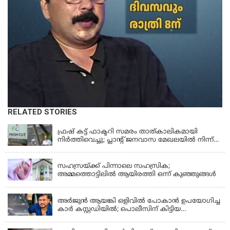
RELATED STORIES
KERALA
ഫ്രഷ് കട്ട് ഫാക്ടറി സമരം താത്കാലികമായി
നിർത്തിവെച്ചു; പ്ലാൻ്റ് ജനവാസ മേഖലയിൽ നിന്ന്
മാറ്റാൻ കമ്പനി സന്നദ്ധത അറിയിച്ചതായി പി.കെ
KERALA
ഫിറോസ് എംഎൽഎ
സഹസ്രയ്ക്ക് പിന്നാലെ സഹസ്രിക;
അമ്മത്തൊട്ടിലില്‍ ആയിരത്തി ഒന്ന് കുഞ്ഞുങ്ങള്‍
KERALA
അർജുൻ ആയങ്കി ഒളിവിൽ പോകാൻ ഉപയോഗിച്ച
കാർ കസ്റ്റഡിയിൽ; പൊലീസിന് കിട്ടിയ
വാഹനത്തിന്റെ ഉടമ അർജുന്റെ ഭാര്യ