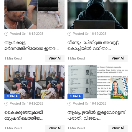
Posted On 18-12-2025
Posted On 18-12-2025
ആൾക്കൂട്ട
വീണ്ടും 'ഡിജിറ്റല്‍ അറസ്റ്റ്';
മർദനത്തിനിരയായ ഇതര
കൊച്ചിയില്‍ വനിതാ
സംസ്ഥാന തൊഴിലാളി മരിച്ചു;
ഡോക്ടര്‍ക്ക് നഷ്ടമായത് 6.38
View All
View All
1 Min Read
1 Min Read
നടുക്കുന്ന സംഭവം
കോടി രൂപ
വാളയാറിൽ
KERALA
KERALA
Posted On 18-12-2025
Posted On 18-12-2025
കൈക്കുഞ്ഞുമായി
ആലപ്പുഴയിൽ ഇരട്ടവോട്ടെന്ന്
സ്റ്റേഷനിലെത്തിയ
പരാതി; വിജയം
യുവതിയ്ക്ക് മർദ്ദനം; സിഐ
റദ്ദാക്കണമെന്ന് വലിയമരം
View All
View All
1 Min Read
1 Min Read
കരണത്തടിച്ചു; CC ടിവി
വാർഡിലെ എൽഡിഎഫ്