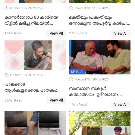
Posted On 21-12-2025
Posted On 21-12-2025
കാസർഗോഡ് 80 കാരിയെ
ഭക്തിയും പ്രകൃതിയും
വീട്ടിൽ മരിച്ച നിലയിൽ
ഒന്നാകുന്ന അപൂര്‍വ്വ കാഴ്ച;
കണ്ടെത്തി
ഭക്തർക്ക്
View All
View All
1 Min Read
2 Min Read
കാഴ്ചാനുഭവമൊരുക്കി
ശബരീ നന്ദനം
KERALA
Posted On 21-12-2025
Posted On 20-12-2025
പാലക്കാട്‌
സംസ്ഥാന സ്കൂൾ
ആൾകൂട്ടക്കൊലപാതകം;
കലോത്സവം: ഉദ്ഘാടനം
അന്വേഷണം
View All
മുഖ്യമന്ത്രി, സമാപനത്തിൽ
2 Min Read
ഊർജ്ജിതമാക്കിമാക്കി
View All
1 Min Read
മുഖ്യാതിഥിയായി
ക്രൈംബ്രാഞ്ച്
മോഹൻലാൽ