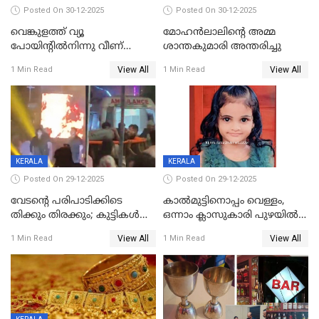
Posted On 30-12-2025
Posted On 30-12-2025
വെങ്കുളത്ത് വ്യൂ
മോഹന്‍ലാലിന്‍റെ അമ്മ
പോയിന്റിൽനിന്നു വീണ്
ശാന്തകുമാരി അന്തരിച്ചു
യുവാവ് മരിച്ചു
View All
View All
1 Min Read
1 Min Read
KERALA
KERALA
Posted On 29-12-2025
Posted On 29-12-2025
വേടന്റെ പരിപാടിക്കിടെ
കാൽമുട്ടിനൊപ്പം വെള്ളം,
തിക്കും തിരക്കും; കുട്ടികള്‍
ഒന്നാം ക്ലാസുകാരി പുഴയിൽ
ഉള്‍പ്പെടെ നിരവധി പേര്‍ക്ക്
മുങ്ങി മരിച്ചു; ദാരുണ സംഭവം
View All
View All
1 Min Read
1 Min Read
പരിക്ക്; പാളം മറികടന്ന
കുട്ടികൾക്കൊപ്പം
യുവാവ് ട്രെയിന്‍ തട്ടി മരിച്ചു
കളിക്കുന്നതിനിടെ