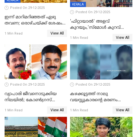
KERALA
KERALA
Posted On 29-12-2025
Posted On 29-12-2025
ഇന്ന് മാറിമറിഞ്ഞത് ഏഴു
'ഫിറ്റായാൽ' അളവ്
തവണ; ഒരാഴ്ചയ്ക്ക് ശേഷം
കുറയും,'സ്‌മോൾ കുറവ്
സ്വർണവിലയിൽ ഇടിവ്
View All
പിടികൂടി; ബാറിന് 25,000 രൂപ
1 Min Read
View All
1 Min Read
പിഴ
Posted On 29-12-2025
Posted On 29-12-2025
വ്യാപാരി ജീവനൊടുക്കിയ
കഴക്കൂട്ടത്ത് നാലു
നിലയില്‍; കോണ്‍ഗ്രസ്
വയസ്സുകാരന്റെ മരണം
കൗണ്‍സിലറുടെ
കൊലപാതകം: അമ്മയും
View All
View All
1 Min Read
1 Min Read
മാനസികപീഡനമെന്ന് കുറിപ്പ്
സുഹൃത്തും പൊലീസ്
കസ്റ്റഡിയിൽ