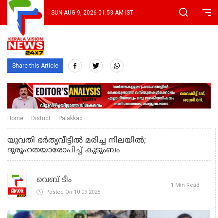
SUN AUG 9, 2026 01:53 AM IST
Share this Article
Home
District
Palakkad
യുവതി ഭര്‍തൃവീട്ടില്‍ മരിച്ച നിലയില്‍;
ദുരൂഹതയാരോപിച്ച് കുടുംബം
വെബ് ടീം
1 Min Read
Posted On 10-09-2025