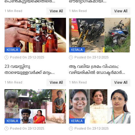
പെൺകുട്ടിയ്ക്കെതിരെ
ഔദ്യോഗികമായി
ലൈംഗികാതിക്രമം; 36കാരന്
അറിയിച്ചിട്ടില്ല, മേയറെ
View All
View All
1 Min Read
1 Min Read
59 വർഷം തടവും 90,൦൦൦ രൂപ
കണ്ടെത്താൻ ഇന്ന് കോർ
പിഴയും ശിക്ഷ
കമ്മിറ്റി കൂടിയില്ല';
അതൃപ്തിയുമായി ദീപ്തി മേരി
വർഗീസ്
KERALA
KERALA
Posted On 23-12-2025
Posted On 23-12-2025
23 വയസ്സിനു
ആ വലിയ ശ്രമം വിഫലം;
താഴെയുള്ളവർക്ക് മദ്യം
വഴിയരികില്‍ ‌ഡോക്ടര്‍മാര്‍
നൽകിയതിനെതിരെ കർശന
ശസ്ത്രക്രിയ നടത്തിയ ലിനു
View All
View All
1 Min Read
1 Min Read
നടപടി;സ്ഥാപനങ്ങൾക്കെതിരെ
മരണത്തിന് കീഴടങ്ങി
രണ്ട് കേസുകൾ
KERALA
KERALA
Posted On 23-12-2025
Posted On 23-12-2025