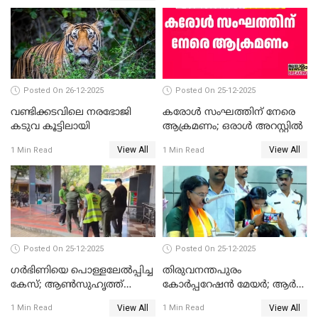
സത്യപ്രതിജ്ഞ ചടങ്ങില്‍
ചട്ടലംഘനമെന്ന് പാർട്ടി
Posted On 26-12-2025
Posted On 25-12-2025
വണ്ടിക്കടവിലെ നരഭോജി
കരോള്‍ സംഘത്തിന് നേരെ
കടുവ കൂട്ടിലായി
ആക്രമണം; ഒരാള്‍ അറസ്റ്റില്‍
View All
View All
1 Min Read
1 Min Read
Posted On 25-12-2025
Posted On 25-12-2025
ഗര്‍ഭിണിയെ പൊള്ളലേല്‍പ്പിച്ച
തിരുവനന്തപുരം
കേസ്; ആണ്‍സുഹൃത്ത്
കോര്‍പ്പറേഷന്‍ മേയർ; ആര്‍
പിടിയില്‍
ശ്രീലേഖയ്ക്ക് മുൻതൂക്കം
View All
View All
1 Min Read
1 Min Read