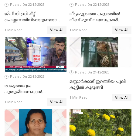
Posted On 22-12-2025
Posted On 22-12-2025
ജിപ്സി ഡ്രിഫ്റ്റ്
വീട്ടുമുറ്റത്തെ കുളത്തിൽ
ചെയ്യുന്നതിനിടെയുണ്ടായ
വീണ് മൂന്ന് വയസുകാരി
അപകടം; 14 വയസുകാരന്
മരിച്ചു
View All
View All
1 Min Read
1 Min Read
ദാരുണാന്ത്യം; ജീപ്സി
ഓടിച്ചയാൾ അറസ്റ്റിൽ.
Posted On 21-12-2025
Posted On 22-12-2025
മണ്ണാർക്കാട് ഇറങ്ങിയ പുലി
രാജ്യത്താദ്യം;
കൂട്ടിൽ കുടുങ്ങി
പുതുജീവനേകാൻ
View All
ഷിബുവിന്റെ ഹൃദയം
1 Min Read
View All
1 Min Read
എറണാകുളം സർക്കാർ
ജനറൽ
ആശുപത്രിയിലെത്തിച്ചു