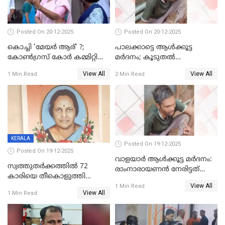
Posted On 20-12-2025
Posted On 20-12-2025
കൊച്ചി 'മേയർ ആര്' ?;
പാലക്കാട്ടെ ആള്‍ക്കൂട്ട
കോണ്‍ഗ്രസ് കോര്‍ കമ്മിറ്റി
മര്‍ദനം; കൂടുതല്‍
യോഗം ചൊവ്വാഴ്ച
അറസ്റ്റുണ്ടാവും, മര്‍ദിച്ചത് 15
View All
View All
1 Min Read
2 Min Read
അംഗ സംഘമെന്ന് വിവരം
KERALA
Posted On 19-12-2025
Posted On 19-12-2025
വാളയാർ ആൾക്കൂട്ട മർദനം:
സ്വത്തുതര്‍ക്കത്തില്‍ 72
രാംനാരായണൻ നേരിട്ടത്
കാരിയെ തീകൊളുത്തി
കൊടും ക്രൂരത; ശരീരത്തിൽ
View All
കൊന്നു;
1 Min Read
നാൽപ്പതിലേറെ
View All
1 Min Read
ക്രൂരകൊലപാതകത്തില്‍
മുറിവുകളെന്ന് പോസ്റ്റ്‌മോർട്ടം
സഹോദരിപുത്രന് ജീവപര്യന്തം
റിപ്പോർട്ട്