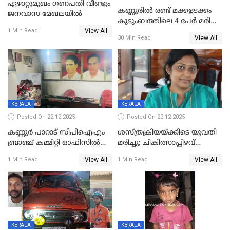
ഏഴാറ്റുമുഖം ഗണപതി വീണ്ടും
കണ്ണൂരിൽ രണ്ട് മക്കളടക്കം
ജനവാസ മേഖലയിൽ
കുടുംബത്തിലെ 4 പേർ മരിച്ച
View All
നിലയിൽ
1 Min Read
View All
30 Min Read
KERALA
KERALA
Posted On 22-12-2025
Posted On 22-12-2025
കണ്ണൂർ പാറാട് സിപിഐഎം
ശസ്ത്രക്രിയയ്‌ക്കിടെ യുവതി
ബ്രാഞ്ച് കമ്മിറ്റി ഓഫിസിൽ
മരിച്ചു; ചികിത്സാപ്പിഴവ്
തീയിട്ടു; നേതാക്കളുടെ
ആരോപിച്ച് ബന്ധുക്കൾ;
View All
View All
1 Min Read
1 Min Read
ചിത്രങ്ങളടക്കം കത്തിയ
സംഭവം മാവേലിക്കരയിൽ
നിലയിൽ
KERALA
KERALA