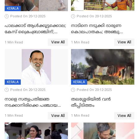
KERALA
Posted On 20-12-2025
Posted On 20-12-2025
പാലക്കാട് ആൾക്കൂട്ടക്കൊല;
നാടിനെ നടുക്കി ദാരുണ
കേസ് ക്രൈംബ്രാഞ്ചിന്;
കൊലപാതകം; അഞ്ചു
DYSPയുടെ നേതൃത്വത്തിൽ
വയസ്സുകാരനെ 'അമ്മ
View All
View All
1 Min Read
1 Min Read
അന്വേഷിക്കും
കഴുത്തുഞെരിച്ച് കൊന്നു
KERALA
KERALA
Posted On 20-12-2025
Posted On 20-12-2025
നാളെ സത്യപ്രതിജ്ഞ
തലശ്ശേരിയിൽ വൻ
നടക്കാനിരിക്കെ പഞ്ചായത്ത്
തീപ്പിടിത്തം
മെമ്പർ മരിച്ചു
View All
View All
1 Min Read
1 Min Read