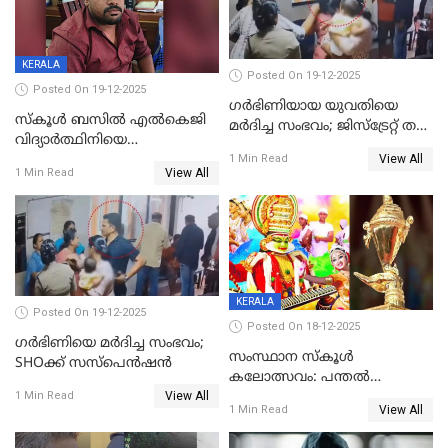
KERALA
Posted On 19-12-2025
Posted On 19-12-2025
ഗര്‍ഭിണിയായ യുവതിയെ
സ്കൂൾ ബസിൽ എൽകെജി
മര്‍ദിച്ച സംഭവം; ജിസ്‌ട്രേറ്റ് തല
വിദ്യാര്‍ത്ഥിനിയെ
അന്വേഷണം വേണമെന്ന്
View All
ലൈംഗികമായി ഉപദ്രവിച്ചു;
1 Min Read
യുവതി
View All
1 Min Read
ക്ലീനര്‍ പിടിയിൽ
KERALA
Posted On 19-12-2025
Posted On 18-12-2025
ഗര്‍ഭിണിയെ മർദിച്ച സംഭവം;
സംസ്ഥാന സ്കൂൾ
SHOക്ക് സസ്പെൻഷൻ
കലോത്സവം: പന്തൽ
View All
കാൽനാട്ടൽ 20 ന്
1 Min Read
View All
1 Min Read