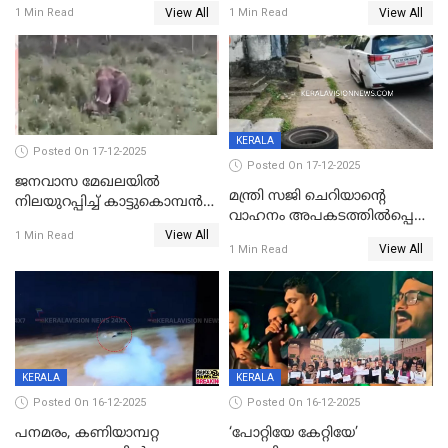
വർഷം തടവുശിക്ഷ
ചികിത്സയിലായിരുന്ന രണ്ടാം
View All
View All
1 Min Read
1 Min Read
ക്ലാസ് വിദ്യാർത്ഥിനി മരിച്ചു
KERALA
Posted On 17-12-2025
Posted On 17-12-2025
ജനവാസ മേഖലയില്‍
മന്ത്രി സജി ചെറിയാന്റെ
നിലയുറപ്പിച്ച് കാട്ടുകൊമ്പന്‍
വാഹനം അപകടത്തിൽപ്പെട്ടു;
പടയപ്പ
View All
മന്ത്രിയും സംഘവും
1 Min Read
View All
1 Min Read
രക്ഷപ്പെട്ടത് തലനാരിടയ്ക്ക്
KERALA
KERALA
Posted On 16-12-2025
Posted On 16-12-2025
പനമരം, കണിയാമ്പറ്റ
‘പോറ്റിയേ കേറ്റിയേ’