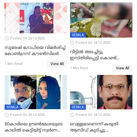
KERALA
Posted On 25-12-2025
Posted On 24-12-2025
സുരേഷ് ഗോപിയെ വിമര്‍ശിച്ച്
വീട്ടിൽ അടച്ചിട്ടു,
കോണ്‍ഗ്രസ് കൗണ്‍സിലര്‍
ഇസ്തിരിപ്പെട്ടി കൊണ്ട്
View All
പൊള്ളിച്ചു; 8 മാസം
1 Min Read
View All
1 Min Read
ഗർഭിണിയായ യുവതിക്ക് ക്രൂര
മർദനം
KERALA
KERALA
Posted On 24-12-2025
Posted On 24-12-2025
80കാരിയെ ഊൺമേശയുടെ
വെള്ളമാണെന്ന് കരുതി
കാലിൽ കെട്ടിയിട്ട് സ്വർണവും
ആസിഡ് കുടിച്ചു;
പണവും കവർന്നു;
ചികിത്സയിലിരുന്ന ആള്‍