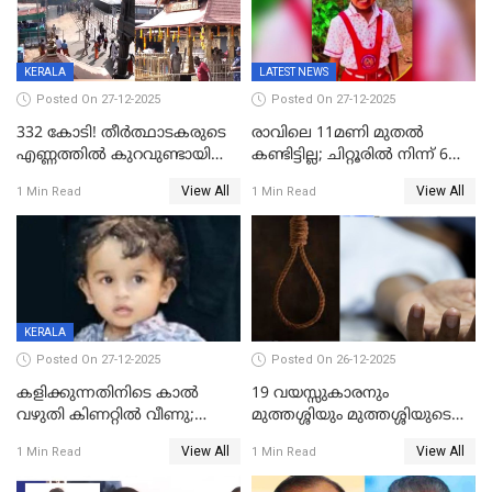
KERALA
LATEST NEWS
Posted On 27-12-2025
Posted On 27-12-2025
332 കോടി! തീർത്ഥാടകരുടെ
രാവിലെ 11മണി മുതൽ
എണ്ണത്തിൽ കുറവുണ്ടായിട്ടും
കണ്ടിട്ടില്ല; ചിറ്റൂരിൽ നിന്ന് 6
ശബരിമലയിൽ വരുമാനം
വയസ്സുകാരനെ കാണാതായി
View All
View All
1 Min Read
1 Min Read
കുതിച്ചുയരുന്നു
KERALA
Posted On 27-12-2025
Posted On 26-12-2025
കളിക്കുന്നതിനിടെ കാൽ
19 വയസ്സുകാരനും
വഴുതി കിണറ്റിൽ വീണു;
മുത്തശ്ശിയും മുത്തശ്ശിയുടെ
ഒന്നര വയസ്സുകാരന്
സഹോദരിയും വീട്ടിൽ തൂങ്ങി
View All
View All
1 Min Read
1 Min Read
ദാരുണാന്ത്യം
മരിച്ചനിലയിൽ