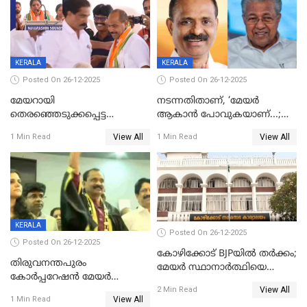
KERALA
KERALA
Posted On 26-12-2025
Posted On 26-12-2025
മേയറായി
നടന്നതിതാണ്, ‘മേയർ
തെരഞ്ഞെടുക്കപ്പെട്ട
ആകാൻ പോവുകയാണ്...;
ശേഷമുള്ള പി ഇന്ദിരയുടെ
ആവട്ടെ, അഭിനന്ദനങ്ങൾ’;
View All
View All
1 Min Read
1 Min Read
ആദ്യ വോട്ട് അസാധു; കണ്ണൂർ
മുഖ്യമന്ത്രിയുടെ ഓഫീസ്
ഡെപ്യൂട്ടി മേയർ സ്ഥാനത്ത്
തന്നെ വിശദീകരിയ്ക്കുന്നു;
താഹിറിന് വിജയം
സത്യമിതാണ്
KERALA
Posted On 26-12-2025
Posted On 26-12-2025
കോഴിക്കോട് BJPയിൽ തർക്കം;
തിരുവനന്തപുരം
മേയർ സ്ഥാനാർത്ഥിയെ
കോര്‍പ്പറേഷന്‍ മേയര്‍
പരസ്യമായി പ്രഖ്യാപിച്ചില്ല
View All
തെരഞ്ഞെടുപ്പ്; സിപിഐഎം
2 Min Read
View All
1 Min Read
ഹൈക്കോടതിയിലേക്ക്;