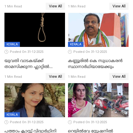
വിലങ്ങുമായി രക്ഷപ്പെട്ട
View All
View All
1 Min Read
1 Min Read
വധശ്രമക്കേസ് പ്രതി പിടിയിൽ
KERALA
KERALA
Posted On 31-12-2025
Posted On 31-12-2025
യുവതി വാടകയ്ക്ക്
കണ്ണൂരിൽ കെ സുധാകരൻ
താമസിക്കുന്ന ഫ്ലാറ്റില്‍
സ്ഥാനാർഥിയായേക്കും
തൂങ്ങിമരിച്ച നിലയില്‍;
View All
View All
1 Min Read
1 Min Read
സംഭവം കൈതപ്പൊയിലില്‍
KERALA
Posted On 31-12-2025
Posted On 31-12-2025
പത്താം ക്ലാസ്സ് വിദ്യാര്‍ഥിനി
റെയിൽവേ സ്റ്റേഷനിൽ