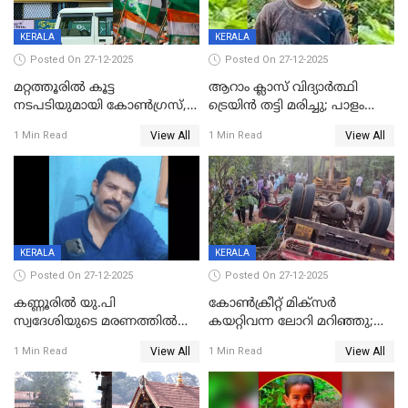
KERALA
KERALA
Posted On 27-12-2025
Posted On 27-12-2025
മറ്റത്തൂരിൽ കൂട്ട
ആറാം ക്ലാസ് വിദ്യാർത്ഥി
നടപടിയുമായി കോണ്‍ഗ്രസ്,
ട്രെയിൻ തട്ടി മരിച്ചു; പാളം
ബിജെപി പാളയത്തിലെത്തിയ
മുറിച്ചുകടക്കുന്നതിനിടെ
View All
View All
1 Min Read
1 Min Read
എട്ട് പേര്‍ ഉള്‍പ്പെടെ
അപകടം മലപ്പുറത്ത്
പത്തുപേരെ പുറത്താക്കി,
ചൊവ്വന്നൂരിലും നടപടി
KERALA
KERALA
Posted On 27-12-2025
Posted On 27-12-2025
കണ്ണൂരിൽ യു.പി
കോണ്‍ക്രീറ്റ് മിക്‌സര്‍
സ്വദേശിയുടെ മരണത്തിൽ
കയറ്റിവന്ന ലോറി മറിഞ്ഞു;
അഞ്ചംഗ സംഘത്തിനെതിരെ
രണ്ടുപേര്‍ക്ക് ദാരുണാന്ത്യം;
View All
View All
1 Min Read
1 Min Read
കേസ്; തർക്കമുണ്ടായത്
അപകടം കണ്ണൂരിൽ
ഫേഷ്യലിന് 300 രൂപ
ആവശ്യപ്പെട്ടതിനെച്ചൊല്ലി