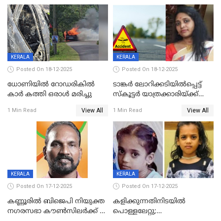
ദൃശ്യങ്ങൾ പുറത്ത്
സ്ഥാനാർത്ഥി
KERALA
KERALA
Posted On 18-12-2025
Posted On 18-12-2025
ധോണിയിൽ റോഡരികിൽ
ടാങ്കർ ലോറിക്കടിയിൽപ്പെട്ട്
കാർ കത്തി ഒരാൾ മരിച്ചു
സ്കൂട്ടർ യാത്രക്കാരിയ്ക്ക്
ദാരുണാന്ത്യം; അപകടം
View All
View All
1 Min Read
1 Min Read
കണ്ടോത്ത് ദേശീയ പാതയിൽ
KERALA
KERALA
Posted On 17-12-2025
Posted On 17-12-2025
കണ്ണൂരിൽ ബിജെപി നിയുക്ത
കളിക്കുന്നതിനിടയിൽ
നഗരസഭാ കൗൺസിലർക്ക് 36
പൊള്ളലേറ്റു;