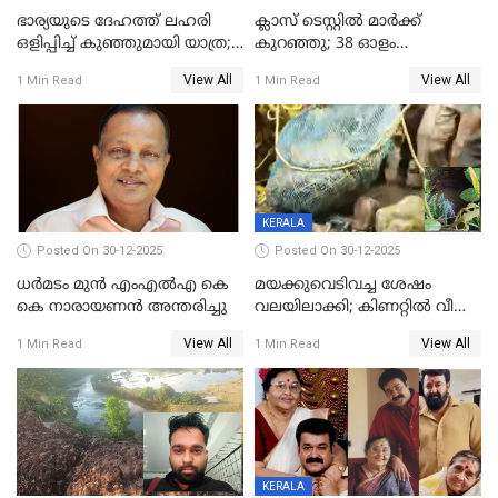
ഭാര്യയുടെ ദേഹത്ത് ലഹരി
ക്ലാസ് ടെസ്റ്റിൽ മാർക്ക്
ഒളിപ്പിച്ച് കുഞ്ഞുമായി യാത്ര;
കുറഞ്ഞു; 38 ഓളം
ഓട്ടോ വളഞ്ഞ് ദമ്പതികളെ
വിദ്യാർഥികളെ ട്യൂഷൻ
View All
View All
1 Min Read
1 Min Read
പിടികൂടി പൊലീസ്
സെന്ററിലെ അധ്യാപകന്‍
മർദിച്ചതായി പരാതി
KERALA
Posted On 30-12-2025
Posted On 30-12-2025
ധർമടം മുൻ എംഎല്‍എ കെ
മയക്കുവെടിവച്ച ശേഷം
കെ നാരായണന്‍ അന്തരിച്ചു
വലയിലാക്കി; കിണറ്റിൽ വീണ
കടുവയെ പുറത്തെത്തിച്ചു
View All
View All
1 Min Read
1 Min Read
KERALA