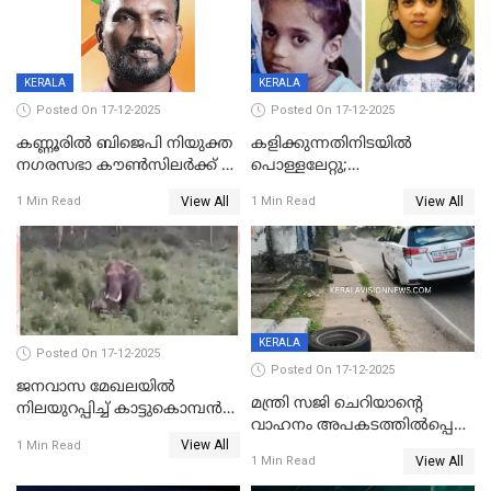
KERALA
KERALA
Posted On 17-12-2025
Posted On 17-12-2025
കണ്ണൂരിൽ ബിജെപി നിയുക്ത
കളിക്കുന്നതിനിടയിൽ
നഗരസഭാ കൗൺസിലർക്ക് 36
പൊള്ളലേറ്റു;
വർഷം തടവുശിക്ഷ
ചികിത്സയിലായിരുന്ന രണ്ടാം
View All
View All
1 Min Read
1 Min Read
ക്ലാസ് വിദ്യാർത്ഥിനി മരിച്ചു
KERALA
Posted On 17-12-2025
Posted On 17-12-2025
ജനവാസ മേഖലയില്‍
മന്ത്രി സജി ചെറിയാന്റെ
നിലയുറപ്പിച്ച് കാട്ടുകൊമ്പന്‍
വാഹനം അപകടത്തിൽപ്പെട്ടു;
പടയപ്പ
View All
മന്ത്രിയും സംഘവും
1 Min Read
View All
1 Min Read
രക്ഷപ്പെട്ടത് തലനാരിടയ്ക്ക്