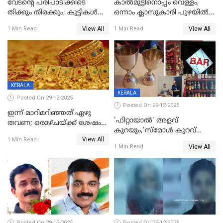
വേടന്റെ പരിപാടിക്കിടെ
കാൽമുട്ടിനൊപ്പം വെള്ളം,
തിക്കും തിരക്കും; കുട്ടികള്‍
ഒന്നാം ക്ലാസുകാരി പുഴയിൽ
ഉള്‍പ്പെടെ നിരവധി പേര്‍ക്ക്
മുങ്ങി മരിച്ചു; ദാരുണ സംഭവം
View All
View All
1 Min Read
1 Min Read
പരിക്ക്; പാളം മറികടന്ന
കുട്ടികൾക്കൊപ്പം
യുവാവ് ട്രെയിന്‍ തട്ടി മരിച്ചു
കളിക്കുന്നതിനിടെ
KERALA
KERALA
Posted On 29-12-2025
Posted On 29-12-2025
ഇന്ന് മാറിമറിഞ്ഞത് ഏഴു
'ഫിറ്റായാൽ' അളവ്
തവണ; ഒരാഴ്ചയ്ക്ക് ശേഷം
കുറയും,'സ്‌മോൾ കുറവ്
സ്വർണവിലയിൽ ഇടിവ്
View All
പിടികൂടി; ബാറിന് 25,000 രൂപ
1 Min Read
View All
1 Min Read
പിഴ
Posted On 29-12-2025
Posted On 29-12-2025