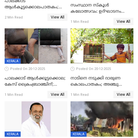
പാലക്കാട്‌
സംസ്ഥാന സ്കൂൾ
ആൾകൂട്ടക്കൊലപാതകം;
കലോത്സവം: ഉദ്ഘാടനം
അന്വേഷണം
View All
മുഖ്യമന്ത്രി, സമാപനത്തിൽ
2 Min Read
ഊർജ്ജിതമാക്കിമാക്കി
View All
1 Min Read
മുഖ്യാതിഥിയായി
ക്രൈംബ്രാഞ്ച്
മോഹൻലാൽ
KERALA
Posted On 20-12-2025
Posted On 20-12-2025
പാലക്കാട് ആൾക്കൂട്ടക്കൊല;
നാടിനെ നടുക്കി ദാരുണ
കേസ് ക്രൈംബ്രാഞ്ചിന്;
കൊലപാതകം; അഞ്ചു
DYSPയുടെ നേതൃത്വത്തിൽ
വയസ്സുകാരനെ 'അമ്മ
View All
View All
1 Min Read
1 Min Read
അന്വേഷിക്കും
കഴുത്തുഞെരിച്ച് കൊന്നു
KERALA
KERALA