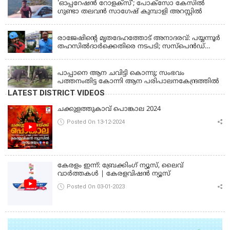
'ഓപ്പറേഷൻ റോളക്സ്'; പോക്സോ കേസിൽ
ഗുണ്ടാ തലവൻ സാഗേഷ് കുമ്പാളി അറസ്റ്റിൽ
KERALA
രാജേഷിന്റെ മൃതദേഹത്തോട് അനാദരവ്: പയ്യന്നൂർ
തഹസിൽദാർക്കെതിരെ നടപടി; സസ്പെൻഡ്
ചെയ്യാൻ നിർദേശം നൽകി മന്ത്രി
KERALA
പാപ്പാനെ ആന ചവിട്ടി കൊന്നു; സംഭവം
പത്തനംതിട്ട കോന്നി ആന പരിപാലനകേന്ദ്രത്തിൽ
LATEST DISTRICT VIDEOS
ചക്കുളത്തുകാവ് പൊങ്കാല 2024
Posted On 13-12-2024
കേരളം ഇന്ന്: ബ്രേക്കിംഗ് ന്യൂസ്, ലൈവ്
വാർത്തകൾ | കേരളവിഷൻ ന്യൂസ്
Posted On 03-01-2023