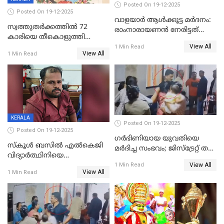
Posted On 19-12-2025
Posted On 19-12-2025
വാളയാർ ആൾക്കൂട്ട മർദനം:
സ്വത്തുതര്‍ക്കത്തില്‍ 72
രാംനാരായണൻ നേരിട്ടത്
കാരിയെ തീകൊളുത്തി
കൊടും ക്രൂരത; ശരീരത്തിൽ
View All
കൊന്നു;
1 Min Read
നാൽപ്പതിലേറെ
View All
1 Min Read
ക്രൂരകൊലപാതകത്തില്‍
മുറിവുകളെന്ന് പോസ്റ്റ്‌മോർട്ടം
സഹോദരിപുത്രന് ജീവപര്യന്തം
റിപ്പോർട്ട്
KERALA
Posted On 19-12-2025
Posted On 19-12-2025
ഗര്‍ഭിണിയായ യുവതിയെ
സ്കൂൾ ബസിൽ എൽകെജി
മര്‍ദിച്ച സംഭവം; ജിസ്‌ട്രേറ്റ് തല
വിദ്യാര്‍ത്ഥിനിയെ
അന്വേഷണം വേണമെന്ന്
View All
ലൈംഗികമായി ഉപദ്രവിച്ചു;
1 Min Read
യുവതി
View All
1 Min Read
ക്ലീനര്‍ പിടിയിൽ