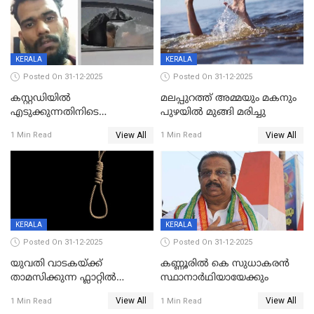
KERALA
KERALA
Posted On 31-12-2025
Posted On 31-12-2025
കസ്റ്റഡിയിൽ
മലപ്പുറത്ത് അമ്മയും മകനും
എടുക്കുന്നതിനിടെ
പുഴയിൽ മുങ്ങി മരിച്ചു
വിലങ്ങുമായി രക്ഷപ്പെട്ട
View All
View All
1 Min Read
1 Min Read
വധശ്രമക്കേസ് പ്രതി പിടിയിൽ
KERALA
KERALA
Posted On 31-12-2025
Posted On 31-12-2025
യുവതി വാടകയ്ക്ക്
കണ്ണൂരിൽ കെ സുധാകരൻ
താമസിക്കുന്ന ഫ്ലാറ്റില്‍
സ്ഥാനാർഥിയായേക്കും
തൂങ്ങിമരിച്ച നിലയില്‍;
View All
View All
1 Min Read
1 Min Read
സംഭവം കൈതപ്പൊയിലില്‍