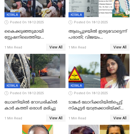
KERALA
KERALA
Posted On 18-12-2025
Posted On 18-12-2025
കൈക്കുഞ്ഞുമായി
ആലപ്പുഴയിൽ ഇരട്ടവോട്ടെന്ന്
സ്റ്റേഷനിലെത്തിയ
പരാതി; വിജയം
യുവതിയ്ക്ക് മർദ്ദനം; സിഐ
റദ്ദാക്കണമെന്ന് വലിയമരം
View All
View All
1 Min Read
1 Min Read
കരണത്തടിച്ചു; CC ടിവി
വാർഡിലെ എൽഡിഎഫ്
ദൃശ്യങ്ങൾ പുറത്ത്
സ്ഥാനാർത്ഥി
KERALA
KERALA
Posted On 18-12-2025
Posted On 18-12-2025
ധോണിയിൽ റോഡരികിൽ
ടാങ്കർ ലോറിക്കടിയിൽപ്പെട്ട്
കാർ കത്തി ഒരാൾ മരിച്ചു
സ്കൂട്ടർ യാത്രക്കാരിയ്ക്ക്
ദാരുണാന്ത്യം; അപകടം
View All
View All
1 Min Read
1 Min Read
കണ്ടോത്ത് ദേശീയ പാതയിൽ