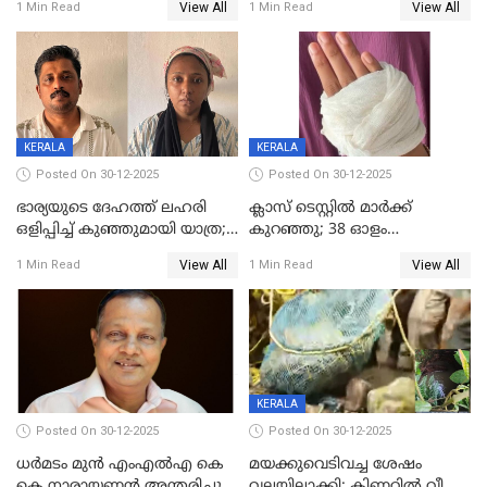
View All
View All
1 Min Read
1 Min Read
മലയാളി യുവാവിന്റെ ഭാര്യയും
നോട്ടീസയച്ച് ഉമാ തോമസ്
മരിച്ചു
KERALA
KERALA
Posted On 30-12-2025
Posted On 30-12-2025
ഭാര്യയുടെ ദേഹത്ത് ലഹരി
ക്ലാസ് ടെസ്റ്റിൽ മാർക്ക്
ഒളിപ്പിച്ച് കുഞ്ഞുമായി യാത്ര;
കുറഞ്ഞു; 38 ഓളം
ഓട്ടോ വളഞ്ഞ് ദമ്പതികളെ
വിദ്യാർഥികളെ ട്യൂഷൻ
View All
View All
1 Min Read
1 Min Read
പിടികൂടി പൊലീസ്
സെന്ററിലെ അധ്യാപകന്‍
മർദിച്ചതായി പരാതി
KERALA
Posted On 30-12-2025
Posted On 30-12-2025
ധർമടം മുൻ എംഎല്‍എ കെ
മയക്കുവെടിവച്ച ശേഷം
കെ നാരായണന്‍ അന്തരിച്ചു
വലയിലാക്കി; കിണറ്റിൽ വീണ