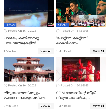
KERALA
KERALA
Posted On 16-12-2025
Posted On 16-12-2025
പനമരം, കണിയാമ്പറ്റ
‘പോറ്റിയേ കേറ്റിയേ’
പഞ്ചായത്തുകളിൽ
ഭക്തവികാരം
ബുധനാഴ്ച വിദ്യാഭ്യാസ
വ്രണപ്പെടുത്തിയെന്നു
View All
View All
1 Min Read
1 Min Read
സ്ഥാപനങ്ങൾക്ക് അവധി
ഡിജിപിക്ക് പരാതി; ശക്തമായ
നടപടി വേണമെന്നു
സിപിഐഎമ്മും
Posted On 16-12-2025
Posted On 16-12-2025
തിരുവൈരാണിക്കുളം
CPIM നേതാവിൻ്റെ സ്ത്രീ
മഹാദേവ ക്ഷേത്രത്തിലെ
വിരുദ്ധ പരാമർശം;
നടതുറപ്പ് മഹോത്സവത്തിന്
കേസെടുത്ത് പൊലീസ്
View All
View All
2 Min Read
1 Min Read
ജനുവരി 2 ന് തുടക്കമാകും