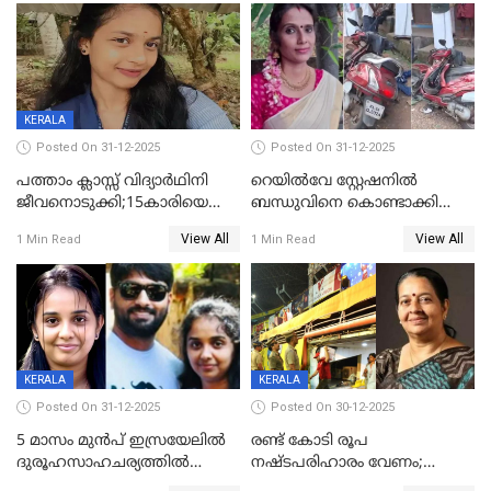
KERALA
Posted On 31-12-2025
Posted On 31-12-2025
പത്താം ക്ലാസ്സ് വിദ്യാര്‍ഥിനി
റെയിൽവേ സ്റ്റേഷനിൽ
ജീവനൊടുക്കി;15കാരിയെ
ബന്ധുവിനെ കൊണ്ടാക്കി
കണ്ടെത്തിയത്
മടങ്ങുന്നതിനിടെ ടോറസ്സ്
View All
View All
1 Min Read
1 Min Read
കിടപ്പുമുറിയില്‍ തൂങ്ങി മരിച്ച
ലോറി സ്കൂട്ടറിൽ ഇടിച്ചു :
നിലയിൽ
യുവതിക്ക് ദാരുണാന്ത്യം
KERALA
KERALA
Posted On 31-12-2025
Posted On 30-12-2025
5 മാസം മുൻപ് ഇസ്രയേലിൽ
രണ്ട് കോടി രൂപ
ദുരൂഹസാഹചര്യത്തിൽ
നഷ്ടപരിഹാരം വേണം;
മരിച്ചനിലയിൽ കണ്ടെത്തിയ
ജിസിഡിഎക്ക് വക്കീൽ