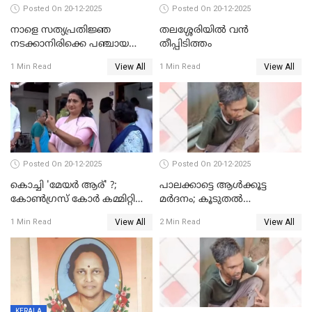
Posted On 20-12-2025
Posted On 20-12-2025
നാളെ സത്യപ്രതിജ്ഞ
തലശ്ശേരിയിൽ വൻ
നടക്കാനിരിക്കെ പഞ്ചായത്ത്
തീപ്പിടിത്തം
മെമ്പർ മരിച്ചു
View All
View All
1 Min Read
1 Min Read
Posted On 20-12-2025
Posted On 20-12-2025
കൊച്ചി 'മേയർ ആര്' ?;
പാലക്കാട്ടെ ആള്‍ക്കൂട്ട
കോണ്‍ഗ്രസ് കോര്‍ കമ്മിറ്റി
മര്‍ദനം; കൂടുതല്‍
യോഗം ചൊവ്വാഴ്ച
അറസ്റ്റുണ്ടാവും, മര്‍ദിച്ചത് 15
View All
View All
1 Min Read
2 Min Read
അംഗ സംഘമെന്ന് വിവരം
KERALA