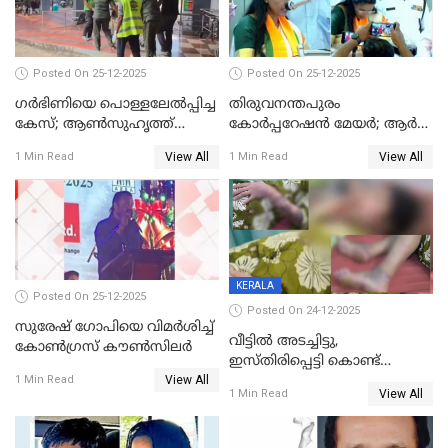
Posted On 25-12-2025
Posted On 25-12-2025
ഗര്‍ഭിണിയെ പൊള്ളലേല്‍പ്പിച്ച
തിരുവനന്തപുരം
കേസ്; ആണ്‍സുഹൃത്ത്
കോര്‍പ്പറേഷന്‍ മേയർ; ആര്‍
പിടിയില്‍
ശ്രീലേഖയ്ക്ക് മുൻതൂക്കം
View All
View All
1 Min Read
1 Min Read
KERALA
Posted On 25-12-2025
Posted On 24-12-2025
സുരേഷ് ഗോപിയെ വിമര്‍ശിച്ച്
വീട്ടിൽ അടച്ചിട്ടു,
കോണ്‍ഗ്രസ് കൗണ്‍സിലര്‍
ഇസ്തിരിപ്പെട്ടി കൊണ്ട്
View All
പൊള്ളിച്ചു; 8 മാസം
1 Min Read
View All
1 Min Read
ഗർഭിണിയായ യുവതിക്ക് ക്രൂര
മർദനം