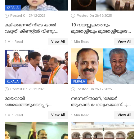
KERALA
Posted On 27-12-2025
Posted On 26-12-2025
കളിക്കുന്നതിനിടെ കാൽ
19 വയസ്സുകാരനും
വഴുതി കിണറ്റിൽ വീണു;
മുത്തശ്ശിയും മുത്തശ്ശിയുടെ
ഒന്നര വയസ്സുകാരന്
സഹോദരിയും വീട്ടിൽ തൂങ്ങി
View All
View All
1 Min Read
1 Min Read
ദാരുണാന്ത്യം
മരിച്ചനിലയിൽ
KERALA
KERALA
Posted On 26-12-2025
Posted On 26-12-2025
മേയറായി
നടന്നതിതാണ്, ‘മേയർ
തെരഞ്ഞെടുക്കപ്പെട്ട
ആകാൻ പോവുകയാണ്...;
ശേഷമുള്ള പി ഇന്ദിരയുടെ
ആവട്ടെ, അഭിനന്ദനങ്ങൾ’;
View All
View All
1 Min Read
1 Min Read
ആദ്യ വോട്ട് അസാധു; കണ്ണൂർ
മുഖ്യമന്ത്രിയുടെ ഓഫീസ്
ഡെപ്യൂട്ടി മേയർ സ്ഥാനത്ത്
തന്നെ വിശദീകരിയ്ക്കുന്നു;
താഹിറിന് വിജയം
സത്യമിതാണ്