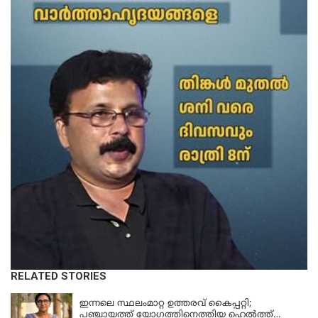
RELATED STORIES
KERALA
ഇന്നലെ സ്ഥലംമാറ്റ ഉത്തരവ് കൈപ്പറ്റി;
പഞ്ചായത്ത് യോഗത്തിനെത്തിയ ഹെല്‍ത്ത്