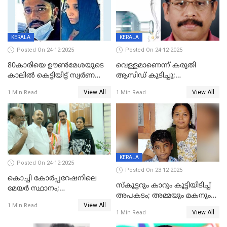
KERALA
KERALA
Posted On 24-12-2025
Posted On 24-12-2025
80കാരിയെ ഊൺമേശയുടെ
വെള്ളമാണെന്ന് കരുതി
കാലിൽ കെട്ടിയിട്ട് സ്വർണവും
ആസിഡ് കുടിച്ചു;
പണവും കവർന്നു;
ചികിത്സയിലിരുന്ന ആള്‍
View All
View All
1 Min Read
1 Min Read
കൊച്ചുമകനും സുഹൃത്തും
മരിച്ചു
അറസ്റ്റിൽ
KERALA
Posted On 24-12-2025
Posted On 23-12-2025
കൊച്ചി കോര്‍പ്പറേഷനിലെ
സ്കൂട്ടറും കാറും കൂട്ടിയിടിച്ച്
മേയര്‍ സ്ഥാനം;
അപകടം; അമ്മയും മകനും
കോണ്‍ഗ്രസില്‍ അതൃപതി
View All
മരിച്ചു, മറ്റൊരു മകൻ
1 Min Read
രൂക്ഷം
View All
1 Min Read
ഗുരുതരാവസ്ഥയിൽ