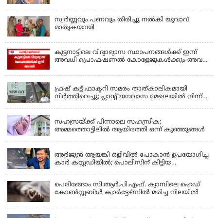
ഇന്‍സ്‌പെക്ടര്‍ കുഴഞ്ഞുവീണു മരിച്ചു
സ്വർണ്ണവും പണവും തിരിച്ചു നൽകി യുവാവ്
മാതൃകയായി
കുട്ടനാട്ടിലെ വിദ്യാഭ്യാസ സ്ഥാപനങ്ങൾക്ക് ഇന്ന്
അവധി പ്രൊഫഷണൽ കോളേജുകൾക്കും അവധി
ബാധകം
KERALA
ഫ്രഷ് കട്ട് ഫാക്ടറി സമരം താത്കാലികമായി
നിർത്തിവെച്ചു; പ്ലാൻ്റ് ജനവാസ മേഖലയിൽ നിന്ന്
മാറ്റാൻ കമ്പനി സന്നദ്ധത അറിയിച്ചതായി പി.കെ
KERALA
ഫിറോസ് എംഎൽഎ
സഹസ്രയ്ക്ക് പിന്നാലെ സഹസ്രിക;
അമ്മത്തൊട്ടിലില്‍ ആയിരത്തി ഒന്ന് കുഞ്ഞുങ്ങള്‍
KERALA
അർജുൻ ആയങ്കി ഒളിവിൽ പോകാൻ ഉപയോഗിച്ച
കാർ കസ്റ്റഡിയിൽ; പൊലീസിന് കിട്ടിയ
വാഹനത്തിന്റെ ഉടമ അർജുന്റെ ഭാര്യ
പെരിങ്ങോം സി.ആർ.പി.എഫ്. ക്യാമ്പിലെ ഹെഡ്
കോൺസ്റ്റബിൾ ക്വാർട്ടേഴ്സിൽ മരിച്ച നിലയിൽ
LATEST NEWS