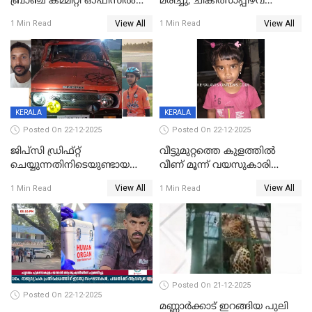
ബ്രാഞ്ച് കമ്മിറ്റി ഓഫിസിൽ
മരിച്ചു; ചികിത്സാപ്പിഴവ്
തീയിട്ടു; നേതാക്കളുടെ
ആരോപിച്ച് ബന്ധുക്കൾ;
View All
View All
1 Min Read
1 Min Read
ചിത്രങ്ങളടക്കം കത്തിയ
സംഭവം മാവേലിക്കരയിൽ
നിലയിൽ
KERALA
KERALA
Posted On 22-12-2025
Posted On 22-12-2025
ജിപ്സി ഡ്രിഫ്റ്റ്
വീട്ടുമുറ്റത്തെ കുളത്തിൽ
ചെയ്യുന്നതിനിടെയുണ്ടായ
വീണ് മൂന്ന് വയസുകാരി
അപകടം; 14 വയസുകാരന്
മരിച്ചു
View All
View All
1 Min Read
1 Min Read
ദാരുണാന്ത്യം; ജീപ്സി
ഓടിച്ചയാൾ അറസ്റ്റിൽ.
Posted On 21-12-2025
Posted On 22-12-2025
മണ്ണാർക്കാട് ഇറങ്ങിയ പുലി