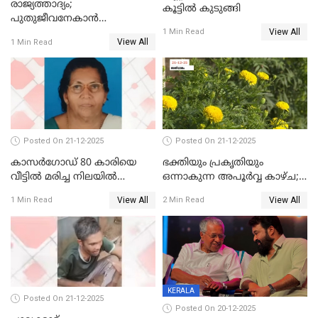
രാജ്യത്താദ്യം;
കൂട്ടിൽ കുടുങ്ങി
പുതുജീവനേകാൻ
View All
ഷിബുവിന്റെ ഹൃദയം
1 Min Read
View All
1 Min Read
എറണാകുളം സർക്കാർ
ജനറൽ
ആശുപത്രിയിലെത്തിച്ചു
Posted On 21-12-2025
Posted On 21-12-2025
കാസർഗോഡ് 80 കാരിയെ
ഭക്തിയും പ്രകൃതിയും
വീട്ടിൽ മരിച്ച നിലയിൽ
ഒന്നാകുന്ന അപൂര്‍വ്വ കാഴ്ച;
കണ്ടെത്തി
ഭക്തർക്ക്
View All
View All
1 Min Read
2 Min Read
കാഴ്ചാനുഭവമൊരുക്കി
ശബരീ നന്ദനം
KERALA
Posted On 21-12-2025
Posted On 20-12-2025