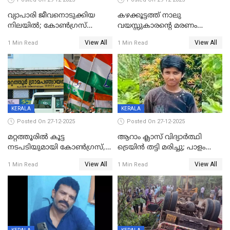
വ്യാപാരി ജീവനൊടുക്കിയ
കഴക്കൂട്ടത്ത് നാലു
നിലയില്‍; കോണ്‍ഗ്രസ്
വയസ്സുകാരന്റെ മരണം
കൗണ്‍സിലറുടെ
കൊലപാതകം: അമ്മയും
View All
View All
1 Min Read
1 Min Read
മാനസികപീഡനമെന്ന് കുറിപ്പ്
സുഹൃത്തും പൊലീസ്
കസ്റ്റഡിയിൽ
KERALA
KERALA
Posted On 27-12-2025
Posted On 27-12-2025
മറ്റത്തൂരിൽ കൂട്ട
ആറാം ക്ലാസ് വിദ്യാർത്ഥി
നടപടിയുമായി കോണ്‍ഗ്രസ്,
ട്രെയിൻ തട്ടി മരിച്ചു; പാളം
ബിജെപി പാളയത്തിലെത്തിയ
മുറിച്ചുകടക്കുന്നതിനിടെ
View All
View All
1 Min Read
1 Min Read
എട്ട് പേര്‍ ഉള്‍പ്പെടെ
അപകടം മലപ്പുറത്ത്
പത്തുപേരെ പുറത്താക്കി,
ചൊവ്വന്നൂരിലും നടപടി