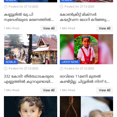
KERALA
KERALA
Posted On 27-12-2025
Posted On 27-12-2025
കണ്ണൂരിൽ യു.പി
കോണ്‍ക്രീറ്റ് മിക്‌സര്‍
സ്വദേശിയുടെ മരണത്തിൽ
കയറ്റിവന്ന ലോറി മറിഞ്ഞു;
അഞ്ചംഗ സംഘത്തിനെതിരെ
രണ്ടുപേര്‍ക്ക് ദാരുണാന്ത്യം;
View All
View All
1 Min Read
1 Min Read
കേസ്; തർക്കമുണ്ടായത്
അപകടം കണ്ണൂരിൽ
ഫേഷ്യലിന് 300 രൂപ
ആവശ്യപ്പെട്ടതിനെച്ചൊല്ലി
KERALA
LATEST NEWS
Posted On 27-12-2025
Posted On 27-12-2025
332 കോടി! തീർത്ഥാടകരുടെ
രാവിലെ 11മണി മുതൽ
എണ്ണത്തിൽ കുറവുണ്ടായിട്ടും
കണ്ടിട്ടില്ല; ചിറ്റൂരിൽ നിന്ന് 6
ശബരിമലയിൽ വരുമാനം
വയസ്സുകാരനെ കാണാതായി
View All
View All
1 Min Read
1 Min Read
കുതിച്ചുയരുന്നു