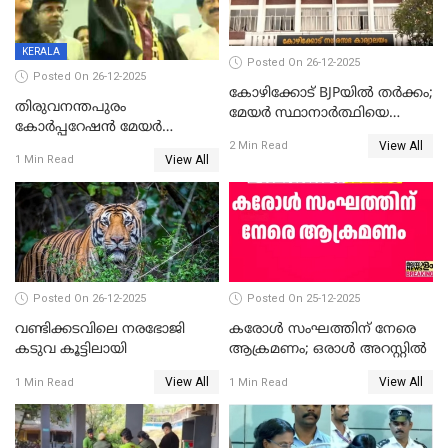
KERALA
Posted On 26-12-2025
Posted On 26-12-2025
കോഴിക്കോട് BJPയിൽ തർക്കം;
തിരുവനന്തപുരം
മേയർ സ്ഥാനാർത്ഥിയെ
കോര്‍പ്പറേഷന്‍ മേയര്‍
പരസ്യമായി പ്രഖ്യാപിച്ചില്ല
View All
തെരഞ്ഞെടുപ്പ്; സിപിഐഎം
2 Min Read
View All
1 Min Read
ഹൈക്കോടതിയിലേക്ക്;
സത്യപ്രതിജ്ഞ ചടങ്ങില്‍
ചട്ടലംഘനമെന്ന് പാർട്ടി
Posted On 26-12-2025
Posted On 25-12-2025
വണ്ടിക്കടവിലെ നരഭോജി
കരോള്‍ സംഘത്തിന് നേരെ
കടുവ കൂട്ടിലായി
ആക്രമണം; ഒരാള്‍ അറസ്റ്റില്‍
View All
View All
1 Min Read
1 Min Read