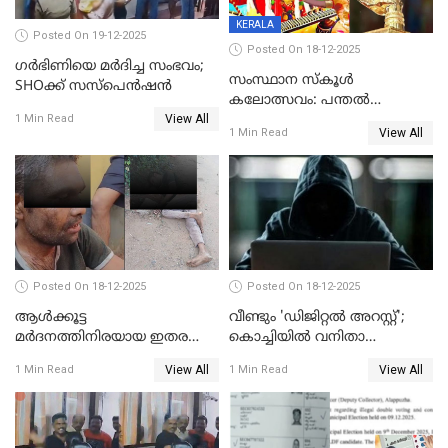
KERALA
Posted On 19-12-2025
Posted On 18-12-2025
ഗര്‍ഭിണിയെ മർദിച്ച സംഭവം;
സംസ്ഥാന സ്കൂൾ
SHOക്ക് സസ്പെൻഷൻ
കലോത്സവം: പന്തൽ
View All
കാൽനാട്ടൽ 20 ന്
1 Min Read
View All
1 Min Read
Posted On 18-12-2025
Posted On 18-12-2025
ആൾക്കൂട്ട
വീണ്ടും 'ഡിജിറ്റല്‍ അറസ്റ്റ്';
മർദനത്തിനിരയായ ഇതര
കൊച്ചിയില്‍ വനിതാ
സംസ്ഥാന തൊഴിലാളി മരിച്ചു;
ഡോക്ടര്‍ക്ക് നഷ്ടമായത് 6.38
View All
View All
1 Min Read
1 Min Read
നടുക്കുന്ന സംഭവം
കോടി രൂപ
വാളയാറിൽ