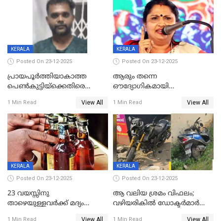
KERALA
KERALA
Posted On 23-12-2025
Posted On 23-12-2025
പ്രായപൂർത്തിയാകാത്ത
ആരും തന്നെ
പെൺകുട്ടിയ്ക്കെതിരെ
ഔദ്യോഗികമായി
ലൈംഗികാതിക്രമം; 36കാരന്
അറിയിച്ചിട്ടില്ല, മേയറെ
View All
View All
1 Min Read
1 Min Read
59 വർഷം തടവും 90,൦൦൦ രൂപ
കണ്ടെത്താൻ ഇന്ന് കോർ
പിഴയും ശിക്ഷ
കമ്മിറ്റി കൂടിയില്ല';
അതൃപ്തിയുമായി ദീപ്തി മേരി
വർഗീസ്
KERALA
KERALA
Posted On 23-12-2025
Posted On 23-12-2025
23 വയസ്സിനു
ആ വലിയ ശ്രമം വിഫലം;
താഴെയുള്ളവർക്ക് മദ്യം
വഴിയരികില്‍ ‌ഡോക്ടര്‍മാര്‍
നൽകിയതിനെതിരെ കർശന
ശസ്ത്രക്രിയ നടത്തിയ ലിനു
View All
View All
1 Min Read
1 Min Read