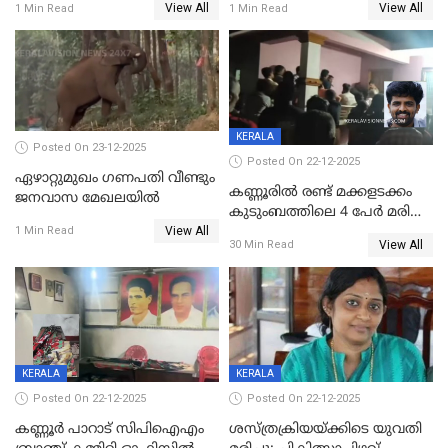
View All
View All
1 Min Read
1 Min Read
KERALA
Posted On 23-12-2025
Posted On 22-12-2025
ഏഴാറ്റുമുഖം ഗണപതി വീണ്ടും
കണ്ണൂരിൽ രണ്ട് മക്കളടക്കം
ജനവാസ മേഖലയിൽ
കുടുംബത്തിലെ 4 പേർ മരിച്ച
View All
നിലയിൽ
1 Min Read
View All
30 Min Read
KERALA
KERALA
Posted On 22-12-2025
Posted On 22-12-2025
കണ്ണൂർ പാറാട് സിപിഐഎം
ശസ്ത്രക്രിയയ്‌ക്കിടെ യുവതി