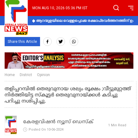
MON AUG 10, 2026 05:36 PM IST
ആറന്മുളയിലെ വെള്ളപ്പൊക്ക രക്ഷാപ്രവര്‍ത്തനത്തിന് 
Share this Article
Home
District
Opinion
തളിപ്പറമ്പിൽ തെരുവുനായ ശല്യം രൂക്ഷം ;വീട്ടുമുറ്റത്ത്
നിർത്തിയിട്ട സ്കൂട്ടർ തെരുവുനായ്ക്കൾ കടിച്ചു
പറിച്ചു നശിപ്പിച്ചു.
കേരളവിഷൻ ന്യൂസ് ഡെസ്‌ക്
1 Min Read
Posted On 10-06-2024