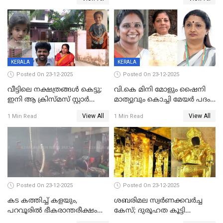
നടപടി;സ്ഥാപനങ്ങൾക്കെതിരെ
മരണത്തിന് കീഴടങ്ങി
രണ്ട് കേസുകൾ
KERALA
KERALA
Posted On 23-12-2025
Posted On 23-12-2025
വീട്ടിലെ നക്ഷത്രങ്ങൾ കെട്ടു;
വി.കെ മിനി മോളും ഷൈനി
ഇനി ആ ക്രിസ്മസ് സ്റ്റാർ
മാത്യുവും കൊച്ചി മേയർ പദം
മാത്രം; പൈതങ്ങൾക്ക്
പങ്കിടും; ദീപ്തി മേരി വർഗീസ്
View All
View All
1 Min Read
1 Min Read
വേണ്ടിയുള്ള
മേയറാകില്ല
പിടിവലിക്കിടയിൽ
അപ്പൂപ്പനെതിരെ പോക്സോ
കേസ് ഒടുവിൽ 4 ജീവനുകൾ
പൊലിഞ്ഞു
Posted On 23-12-2025
Posted On 23-12-2025
കട കത്തിച്ച് കളയും,
ശബരിമല സ്വര്‍ണക്കവര്‍ച്ച
പറവൂരില്‍ ഭീകരാന്തരീക്ഷം
കേസ്; ദുരൂഹത കൂട്ടി
സൃഷ്ടിച്ച് കുട്ടി ലഹരിസംഘം
വിദേശവ്യവസായിയുടെ മൊഴി