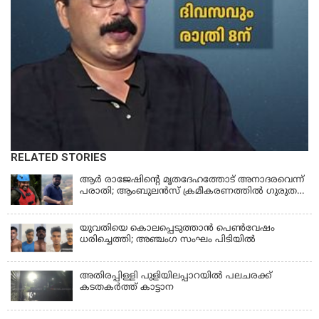
RELATED STORIES
ആര്‍ രാജേഷിന്റെ മൃതദേഹത്തോട് അനാദരവെന്ന്
പരാതി; ആംബുലന്‍സ് ക്രമീകരണത്തില്‍ ഗുരുതര
വീഴ്ച; മൃതദേഹം ചാവക്കാട് വരെ എത്തിച്ചത്
ഫ്രീസര്‍ സംവിധാനം ഇല്ലാതെയെന്നും ആരോപണം
യുവതിയെ കൊലപ്പെടുത്താൻ പെൺവേഷം
ധരിച്ചെത്തി; അഞ്ചംഗ സംഘം പിടിയിൽ
അതിരപ്പിള്ളി പുളിയിലപ്പാറയിൽ പലചരക്ക്
കടതകർത്ത് കാട്ടാന
KERALA