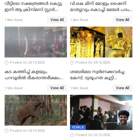
വീട്ടിലെ നക്ഷത്രങ്ങൾ കെട്ടു;
വി.കെ മിനി മോളും ഷൈനി
ഇനി ആ ക്രിസ്മസ് സ്റ്റാർ
മാത്യുവും കൊച്ചി മേയർ പദം
മാത്രം; പൈതങ്ങൾക്ക്
പങ്കിടും; ദീപ്തി മേരി വർഗീസ്
View All
View All
1 Min Read
1 Min Read
വേണ്ടിയുള്ള
മേയറാകില്ല
പിടിവലിക്കിടയിൽ
അപ്പൂപ്പനെതിരെ പോക്സോ
കേസ് ഒടുവിൽ 4 ജീവനുകൾ
പൊലിഞ്ഞു
Posted On 23-12-2025
Posted On 23-12-2025
കട കത്തിച്ച് കളയും,
ശബരിമല സ്വര്‍ണക്കവര്‍ച്ച
പറവൂരില്‍ ഭീകരാന്തരീക്ഷം
കേസ്; ദുരൂഹത കൂട്ടി
സൃഷ്ടിച്ച് കുട്ടി ലഹരിസംഘം
വിദേശവ്യവസായിയുടെ മൊഴി
View All
View All
1 Min Read
1 Min Read
KERALA
Posted On 23-12-2025
Posted On 22-12-2025