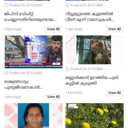
Posted On 22-12-2025
Posted On 22-12-2025
ജിപ്സി ഡ്രിഫ്റ്റ്
വീട്ടുമുറ്റത്തെ കുളത്തിൽ
ചെയ്യുന്നതിനിടെയുണ്ടായ
വീണ് മൂന്ന് വയസുകാരി
അപകടം; 14 വയസുകാരന്
മരിച്ചു
View All
View All
1 Min Read
1 Min Read
ദാരുണാന്ത്യം; ജീപ്സി
ഓടിച്ചയാൾ അറസ്റ്റിൽ.
Posted On 21-12-2025
Posted On 22-12-2025
മണ്ണാർക്കാട് ഇറങ്ങിയ പുലി
രാജ്യത്താദ്യം;
കൂട്ടിൽ കുടുങ്ങി
പുതുജീവനേകാൻ
View All
ഷിബുവിന്റെ ഹൃദയം
1 Min Read
View All
1 Min Read
എറണാകുളം സർക്കാർ
ജനറൽ
ആശുപത്രിയിലെത്തിച്ചു