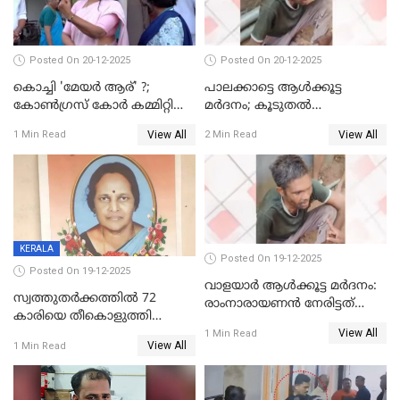
Posted On 20-12-2025
Posted On 20-12-2025
കൊച്ചി 'മേയർ ആര്' ?;
പാലക്കാട്ടെ ആള്‍ക്കൂട്ട
കോണ്‍ഗ്രസ് കോര്‍ കമ്മിറ്റി
മര്‍ദനം; കൂടുതല്‍
യോഗം ചൊവ്വാഴ്ച
അറസ്റ്റുണ്ടാവും, മര്‍ദിച്ചത് 15
View All
View All
1 Min Read
2 Min Read
അംഗ സംഘമെന്ന് വിവരം
KERALA
Posted On 19-12-2025
Posted On 19-12-2025
വാളയാർ ആൾക്കൂട്ട മർദനം:
സ്വത്തുതര്‍ക്കത്തില്‍ 72
രാംനാരായണൻ നേരിട്ടത്
കാരിയെ തീകൊളുത്തി
കൊടും ക്രൂരത; ശരീരത്തിൽ
View All
കൊന്നു;
1 Min Read
നാൽപ്പതിലേറെ
View All
1 Min Read
ക്രൂരകൊലപാതകത്തില്‍
മുറിവുകളെന്ന് പോസ്റ്റ്‌മോർട്ടം
സഹോദരിപുത്രന് ജീവപര്യന്തം
റിപ്പോർട്ട്