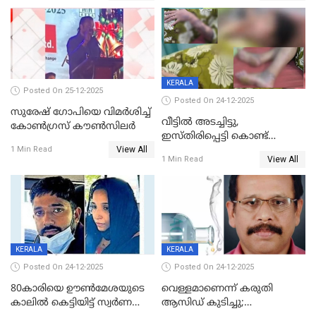
KERALA
Posted On 25-12-2025
Posted On 24-12-2025
സുരേഷ് ഗോപിയെ വിമര്‍ശിച്ച്
വീട്ടിൽ അടച്ചിട്ടു,
കോണ്‍ഗ്രസ് കൗണ്‍സിലര്‍
ഇസ്തിരിപ്പെട്ടി കൊണ്ട്
View All
പൊള്ളിച്ചു; 8 മാസം
1 Min Read
View All
1 Min Read
ഗർഭിണിയായ യുവതിക്ക് ക്രൂര
മർദനം
KERALA
KERALA
Posted On 24-12-2025
Posted On 24-12-2025
80കാരിയെ ഊൺമേശയുടെ
വെള്ളമാണെന്ന് കരുതി
കാലിൽ കെട്ടിയിട്ട് സ്വർണവും
ആസിഡ് കുടിച്ചു;