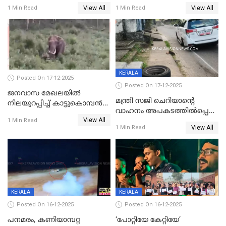
വർഷം തടവുശിക്ഷ
ചികിത്സയിലായിരുന്ന രണ്ടാം
View All
View All
1 Min Read
1 Min Read
ക്ലാസ് വിദ്യാർത്ഥിനി മരിച്ചു
KERALA
Posted On 17-12-2025
Posted On 17-12-2025
ജനവാസ മേഖലയില്‍
മന്ത്രി സജി ചെറിയാന്റെ
നിലയുറപ്പിച്ച് കാട്ടുകൊമ്പന്‍
വാഹനം അപകടത്തിൽപ്പെട്ടു;
പടയപ്പ
View All
മന്ത്രിയും സംഘവും
1 Min Read
View All
1 Min Read
രക്ഷപ്പെട്ടത് തലനാരിടയ്ക്ക്
KERALA
KERALA
Posted On 16-12-2025
Posted On 16-12-2025
പനമരം, കണിയാമ്പറ്റ
‘പോറ്റിയേ കേറ്റിയേ’