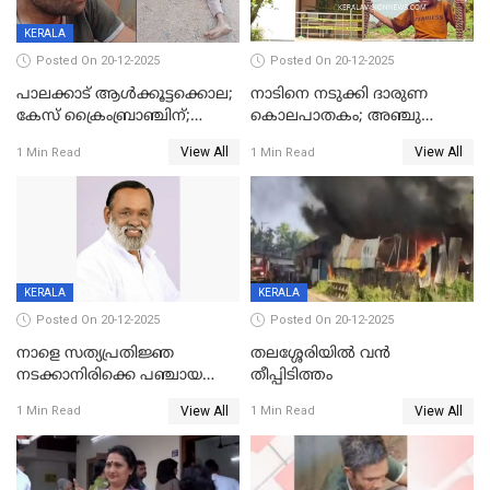
KERALA
Posted On 20-12-2025
Posted On 20-12-2025
പാലക്കാട് ആൾക്കൂട്ടക്കൊല;
നാടിനെ നടുക്കി ദാരുണ
കേസ് ക്രൈംബ്രാഞ്ചിന്;
കൊലപാതകം; അഞ്ചു
DYSPയുടെ നേതൃത്വത്തിൽ
വയസ്സുകാരനെ 'അമ്മ
View All
View All
1 Min Read
1 Min Read
അന്വേഷിക്കും
കഴുത്തുഞെരിച്ച് കൊന്നു
KERALA
KERALA
Posted On 20-12-2025
Posted On 20-12-2025
നാളെ സത്യപ്രതിജ്ഞ
തലശ്ശേരിയിൽ വൻ
നടക്കാനിരിക്കെ പഞ്ചായത്ത്
തീപ്പിടിത്തം
മെമ്പർ മരിച്ചു
View All
View All
1 Min Read
1 Min Read