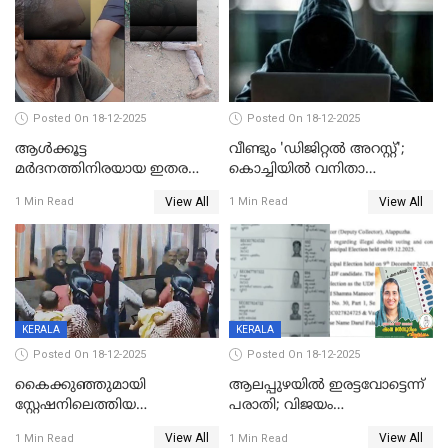
Posted On 18-12-2025
Posted On 18-12-2025
ആൾക്കൂട്ട
വീണ്ടും 'ഡിജിറ്റല്‍ അറസ്റ്റ്';
മർദനത്തിനിരയായ ഇതര
കൊച്ചിയില്‍ വനിതാ
സംസ്ഥാന തൊഴിലാളി മരിച്ചു;
ഡോക്ടര്‍ക്ക് നഷ്ടമായത് 6.38
View All
View All
1 Min Read
1 Min Read
നടുക്കുന്ന സംഭവം
കോടി രൂപ
വാളയാറിൽ
KERALA
KERALA
Posted On 18-12-2025
Posted On 18-12-2025
കൈക്കുഞ്ഞുമായി
ആലപ്പുഴയിൽ ഇരട്ടവോട്ടെന്ന്
സ്റ്റേഷനിലെത്തിയ
പരാതി; വിജയം
യുവതിയ്ക്ക് മർദ്ദനം; സിഐ
റദ്ദാക്കണമെന്ന് വലിയമരം
View All
View All
1 Min Read
1 Min Read
കരണത്തടിച്ചു; CC ടിവി
വാർഡിലെ എൽഡിഎഫ്