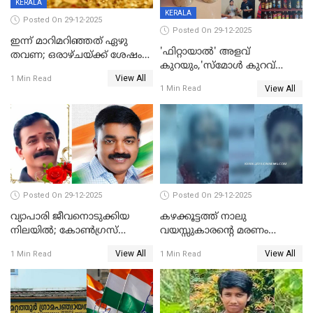
KERALA
KERALA
Posted On 29-12-2025
Posted On 29-12-2025
ഇന്ന് മാറിമറിഞ്ഞത് ഏഴു
'ഫിറ്റായാൽ' അളവ്
തവണ; ഒരാഴ്ചയ്ക്ക് ശേഷം
കുറയും,'സ്‌മോൾ കുറവ്
സ്വർണവിലയിൽ ഇടിവ്
View All
പിടികൂടി; ബാറിന് 25,000 രൂപ
1 Min Read
View All
1 Min Read
പിഴ
Posted On 29-12-2025
Posted On 29-12-2025
വ്യാപാരി ജീവനൊടുക്കിയ
കഴക്കൂട്ടത്ത് നാലു
നിലയില്‍; കോണ്‍ഗ്രസ്
വയസ്സുകാരന്റെ മരണം
കൗണ്‍സിലറുടെ
കൊലപാതകം: അമ്മയും
View All
View All
1 Min Read
1 Min Read
മാനസികപീഡനമെന്ന് കുറിപ്പ്
സുഹൃത്തും പൊലീസ്
കസ്റ്റഡിയിൽ