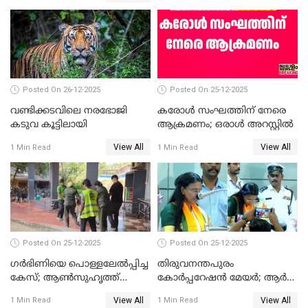
സത്യപ്രതിജ്ഞ ചടങ്ങില്‍
ചട്ടലംഘനമെന്ന് പാർട്ടി
Posted On 26-12-2025
Posted On 25-12-2025
വണ്ടിക്കടവിലെ നരഭോജി
കരോള്‍ സംഘത്തിന് നേരെ
കടുവ കൂട്ടിലായി
ആക്രമണം; ഒരാള്‍ അറസ്റ്റില്‍
View All
View All
1 Min Read
1 Min Read
Posted On 25-12-2025
Posted On 25-12-2025
ഗര്‍ഭിണിയെ പൊള്ളലേല്‍പ്പിച്ച
തിരുവനന്തപുരം
കേസ്; ആണ്‍സുഹൃത്ത്
കോര്‍പ്പറേഷന്‍ മേയർ; ആര്‍
പിടിയില്‍
ശ്രീലേഖയ്ക്ക് മുൻതൂക്കം
View All
View All
1 Min Read
1 Min Read