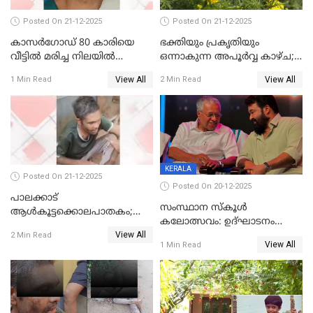
Posted On 21-12-2025
Posted On 21-12-2025
കാസർഗോഡ് 80 കാരിയെ
ഭക്തിയും പ്രകൃതിയും
വീട്ടിൽ മരിച്ച നിലയിൽ
ഒന്നാകുന്ന അപൂര്‍വ്വ കാഴ്ച;
കണ്ടെത്തി
ഭക്തർക്ക്
View All
View All
1 Min Read
2 Min Read
കാഴ്ചാനുഭവമൊരുക്കി
ശബരീ നന്ദനം
KERALA
Posted On 21-12-2025
Posted On 20-12-2025
പാലക്കാട്‌
സംസ്ഥാന സ്കൂൾ
ആൾകൂട്ടക്കൊലപാതകം;
കലോത്സവം: ഉദ്ഘാടനം
അന്വേഷണം
View All
മുഖ്യമന്ത്രി, സമാപനത്തിൽ
2 Min Read
ഊർജ്ജിതമാക്കിമാക്കി
View All
1 Min Read
മുഖ്യാതിഥിയായി
ക്രൈംബ്രാഞ്ച്
മോഹൻലാൽ