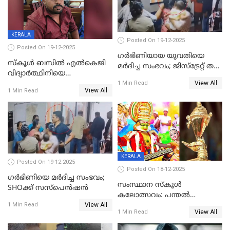
KERALA
Posted On 19-12-2025
Posted On 19-12-2025
ഗര്‍ഭിണിയായ യുവതിയെ
സ്കൂൾ ബസിൽ എൽകെജി
മര്‍ദിച്ച സംഭവം; ജിസ്‌ട്രേറ്റ് തല
വിദ്യാര്‍ത്ഥിനിയെ
അന്വേഷണം വേണമെന്ന്
View All
ലൈംഗികമായി ഉപദ്രവിച്ചു;
1 Min Read
യുവതി
View All
1 Min Read
ക്ലീനര്‍ പിടിയിൽ
KERALA
Posted On 19-12-2025
Posted On 18-12-2025
ഗര്‍ഭിണിയെ മർദിച്ച സംഭവം;
സംസ്ഥാന സ്കൂൾ
SHOക്ക് സസ്പെൻഷൻ
കലോത്സവം: പന്തൽ
View All
കാൽനാട്ടൽ 20 ന്
1 Min Read
View All
1 Min Read