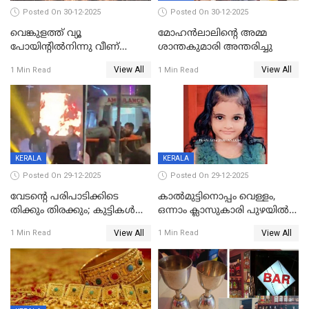
Posted On 30-12-2025
Posted On 30-12-2025
വെങ്കുളത്ത് വ്യൂ
മോഹന്‍ലാലിന്‍റെ അമ്മ
പോയിന്റിൽനിന്നു വീണ്
ശാന്തകുമാരി അന്തരിച്ചു
യുവാവ് മരിച്ചു
View All
View All
1 Min Read
1 Min Read
KERALA
KERALA
Posted On 29-12-2025
Posted On 29-12-2025
വേടന്റെ പരിപാടിക്കിടെ
കാൽമുട്ടിനൊപ്പം വെള്ളം,
തിക്കും തിരക്കും; കുട്ടികള്‍
ഒന്നാം ക്ലാസുകാരി പുഴയിൽ
ഉള്‍പ്പെടെ നിരവധി പേര്‍ക്ക്
മുങ്ങി മരിച്ചു; ദാരുണ സംഭവം
View All
View All
1 Min Read
1 Min Read
പരിക്ക്; പാളം മറികടന്ന
കുട്ടികൾക്കൊപ്പം
യുവാവ് ട്രെയിന്‍ തട്ടി മരിച്ചു
കളിക്കുന്നതിനിടെ