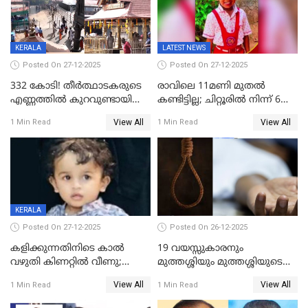
KERALA
LATEST NEWS
Posted On 27-12-2025
Posted On 27-12-2025
332 കോടി! തീർത്ഥാടകരുടെ
രാവിലെ 11മണി മുതൽ
എണ്ണത്തിൽ കുറവുണ്ടായിട്ടും
കണ്ടിട്ടില്ല; ചിറ്റൂരിൽ നിന്ന് 6
ശബരിമലയിൽ വരുമാനം
വയസ്സുകാരനെ കാണാതായി
View All
View All
1 Min Read
1 Min Read
കുതിച്ചുയരുന്നു
KERALA
Posted On 27-12-2025
Posted On 26-12-2025
കളിക്കുന്നതിനിടെ കാൽ
19 വയസ്സുകാരനും
വഴുതി കിണറ്റിൽ വീണു;
മുത്തശ്ശിയും മുത്തശ്ശിയുടെ
ഒന്നര വയസ്സുകാരന്
സഹോദരിയും വീട്ടിൽ തൂങ്ങി
View All
View All
1 Min Read
1 Min Read
ദാരുണാന്ത്യം
മരിച്ചനിലയിൽ