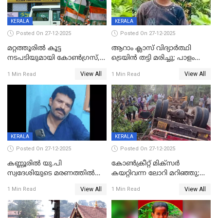
KERALA
KERALA
Posted On 27-12-2025
Posted On 27-12-2025
മറ്റത്തൂരിൽ കൂട്ട
ആറാം ക്ലാസ് വിദ്യാർത്ഥി
നടപടിയുമായി കോണ്‍ഗ്രസ്,
ട്രെയിൻ തട്ടി മരിച്ചു; പാളം
ബിജെപി പാളയത്തിലെത്തിയ
മുറിച്ചുകടക്കുന്നതിനിടെ
View All
View All
1 Min Read
1 Min Read
എട്ട് പേര്‍ ഉള്‍പ്പെടെ
അപകടം മലപ്പുറത്ത്
പത്തുപേരെ പുറത്താക്കി,
ചൊവ്വന്നൂരിലും നടപടി
KERALA
KERALA
Posted On 27-12-2025
Posted On 27-12-2025
കണ്ണൂരിൽ യു.പി
കോണ്‍ക്രീറ്റ് മിക്‌സര്‍
സ്വദേശിയുടെ മരണത്തിൽ
കയറ്റിവന്ന ലോറി മറിഞ്ഞു;
അഞ്ചംഗ സംഘത്തിനെതിരെ
രണ്ടുപേര്‍ക്ക് ദാരുണാന്ത്യം;
View All
View All
1 Min Read
1 Min Read
കേസ്; തർക്കമുണ്ടായത്
അപകടം കണ്ണൂരിൽ
ഫേഷ്യലിന് 300 രൂപ
ആവശ്യപ്പെട്ടതിനെച്ചൊല്ലി