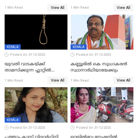
വിലങ്ങുമായി രക്ഷപ്പെട്ട
View All
View All
1 Min Read
1 Min Read
വധശ്രമക്കേസ് പ്രതി പിടിയിൽ
KERALA
KERALA
Posted On 31-12-2025
Posted On 31-12-2025
യുവതി വാടകയ്ക്ക്
കണ്ണൂരിൽ കെ സുധാകരൻ
താമസിക്കുന്ന ഫ്ലാറ്റില്‍
സ്ഥാനാർഥിയായേക്കും
തൂങ്ങിമരിച്ച നിലയില്‍;
View All
View All
1 Min Read
1 Min Read
സംഭവം കൈതപ്പൊയിലില്‍
KERALA
Posted On 31-12-2025
Posted On 31-12-2025
പത്താം ക്ലാസ്സ് വിദ്യാര്‍ഥിനി
റെയിൽവേ സ്റ്റേഷനിൽ