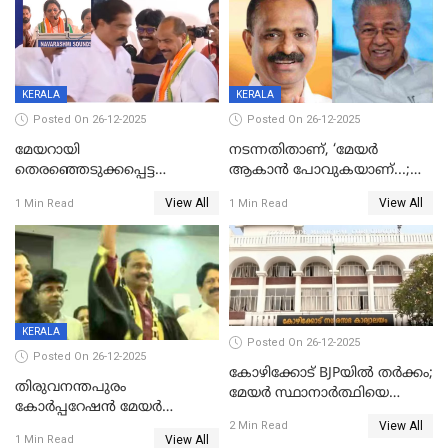
KERALA
KERALA
Posted On 26-12-2025
Posted On 26-12-2025
മേയറായി
നടന്നതിതാണ്, ‘മേയർ
തെരഞ്ഞെടുക്കപ്പെട്ട
ആകാൻ പോവുകയാണ്...;
ശേഷമുള്ള പി ഇന്ദിരയുടെ
ആവട്ടെ, അഭിനന്ദനങ്ങൾ’;
View All
View All
1 Min Read
1 Min Read
ആദ്യ വോട്ട് അസാധു; കണ്ണൂർ
മുഖ്യമന്ത്രിയുടെ ഓഫീസ്
ഡെപ്യൂട്ടി മേയർ സ്ഥാനത്ത്
തന്നെ വിശദീകരിയ്ക്കുന്നു;
താഹിറിന് വിജയം
സത്യമിതാണ്
KERALA
Posted On 26-12-2025
Posted On 26-12-2025
കോഴിക്കോട് BJPയിൽ തർക്കം;
തിരുവനന്തപുരം
മേയർ സ്ഥാനാർത്ഥിയെ
കോര്‍പ്പറേഷന്‍ മേയര്‍
പരസ്യമായി പ്രഖ്യാപിച്ചില്ല
View All
തെരഞ്ഞെടുപ്പ്; സിപിഐഎം
2 Min Read
View All
1 Min Read
ഹൈക്കോടതിയിലേക്ക്;