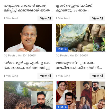
ഭാര്യയുടെ ദേഹത്ത് ലഹരി
ക്ലാസ് ടെസ്റ്റിൽ മാർക്ക്
ഒളിപ്പിച്ച് കുഞ്ഞുമായി യാത്ര;
കുറഞ്ഞു; 38 ഓളം
ഓട്ടോ വളഞ്ഞ് ദമ്പതികളെ
വിദ്യാർഥികളെ ട്യൂഷൻ
View All
View All
1 Min Read
1 Min Read
പിടികൂടി പൊലീസ്
സെന്ററിലെ അധ്യാപകന്‍
മർദിച്ചതായി പരാതി
KERALA
Posted On 30-12-2025
Posted On 30-12-2025
ധർമടം മുൻ എംഎല്‍എ കെ
മയക്കുവെടിവച്ച ശേഷം
കെ നാരായണന്‍ അന്തരിച്ചു
വലയിലാക്കി; കിണറ്റിൽ വീണ
കടുവയെ പുറത്തെത്തിച്ചു
View All
View All
1 Min Read
1 Min Read
KERALA