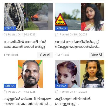
ദൃശ്യങ്ങൾ പുറത്ത്
സ്ഥാനാർത്ഥി
KERALA
KERALA
Posted On 18-12-2025
Posted On 18-12-2025
ധോണിയിൽ റോഡരികിൽ
ടാങ്കർ ലോറിക്കടിയിൽപ്പെട്ട്
കാർ കത്തി ഒരാൾ മരിച്ചു
സ്കൂട്ടർ യാത്രക്കാരിയ്ക്ക്
ദാരുണാന്ത്യം; അപകടം
View All
View All
1 Min Read
1 Min Read
കണ്ടോത്ത് ദേശീയ പാതയിൽ
KERALA
KERALA
Posted On 17-12-2025
Posted On 17-12-2025
കണ്ണൂരിൽ ബിജെപി നിയുക്ത
കളിക്കുന്നതിനിടയിൽ
നഗരസഭാ കൗൺസിലർക്ക് 36
പൊള്ളലേറ്റു;