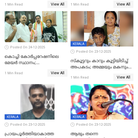
പണവും കവർന്നു;
ചികിത്സയിലിരുന്ന ആള്‍
View All
View All
1 Min Read
1 Min Read
കൊച്ചുമകനും സുഹൃത്തും
മരിച്ചു
അറസ്റ്റിൽ
KERALA
Posted On 24-12-2025
Posted On 23-12-2025
കൊച്ചി കോര്‍പ്പറേഷനിലെ
സ്കൂട്ടറും കാറും കൂട്ടിയിടിച്ച്
മേയര്‍ സ്ഥാനം;
അപകടം; അമ്മയും മകനും
കോണ്‍ഗ്രസില്‍ അതൃപതി
View All
മരിച്ചു, മറ്റൊരു മകൻ
1 Min Read
രൂക്ഷം
View All
1 Min Read
ഗുരുതരാവസ്ഥയിൽ
KERALA
KERALA
Posted On 23-12-2025
Posted On 23-12-2025
പ്രായപൂർത്തിയാകാത്ത
ആരും തന്നെ