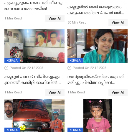
ഏഴാറ്റുമുഖം ഗണപതി വീണ്ടും
കണ്ണൂരിൽ രണ്ട് മക്കളടക്കം
ജനവാസ മേഖലയിൽ
കുടുംബത്തിലെ 4 പേർ മരിച്ച
View All
നിലയിൽ
1 Min Read
View All
30 Min Read
KERALA
KERALA
Posted On 22-12-2025
Posted On 22-12-2025
കണ്ണൂർ പാറാട് സിപിഐഎം
ശസ്ത്രക്രിയയ്‌ക്കിടെ യുവതി
ബ്രാഞ്ച് കമ്മിറ്റി ഓഫിസിൽ
മരിച്ചു; ചികിത്സാപ്പിഴവ്
തീയിട്ടു; നേതാക്കളുടെ
ആരോപിച്ച് ബന്ധുക്കൾ;
View All
View All
1 Min Read
1 Min Read
ചിത്രങ്ങളടക്കം കത്തിയ
സംഭവം മാവേലിക്കരയിൽ
നിലയിൽ
KERALA
KERALA