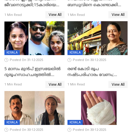
ജീവനൊടുക്കി;15കാരിയെ
ബന്ധുവിനെ കൊണ്ടാക്കി
കണ്ടെത്തിയത്
മടങ്ങുന്നതിനിടെ ടോറസ്സ്
View All
View All
1 Min Read
1 Min Read
കിടപ്പുമുറിയില്‍ തൂങ്ങി മരിച്ച
ലോറി സ്കൂട്ടറിൽ ഇടിച്ചു :
നിലയിൽ
യുവതിക്ക് ദാരുണാന്ത്യം
KERALA
KERALA
Posted On 31-12-2025
Posted On 30-12-2025
5 മാസം മുൻപ് ഇസ്രയേലിൽ
രണ്ട് കോടി രൂപ
ദുരൂഹസാഹചര്യത്തിൽ
നഷ്ടപരിഹാരം വേണം;
മരിച്ചനിലയിൽ കണ്ടെത്തിയ
ജിസിഡിഎക്ക് വക്കീൽ
View All
View All
1 Min Read
1 Min Read
മലയാളി യുവാവിന്റെ ഭാര്യയും
നോട്ടീസയച്ച് ഉമാ തോമസ്
മരിച്ചു
KERALA
KERALA
Posted On 30-12-2025
Posted On 30-12-2025