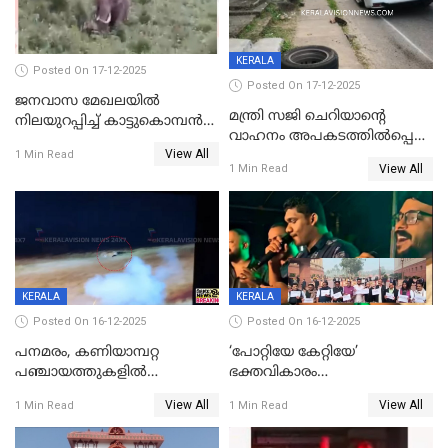
KERALA
Posted On 17-12-2025
Posted On 17-12-2025
ജനവാസ മേഖലയില്‍
മന്ത്രി സജി ചെറിയാന്റെ
നിലയുറപ്പിച്ച് കാട്ടുകൊമ്പന്‍
വാഹനം അപകടത്തിൽപ്പെട്ടു;
പടയപ്പ
View All
മന്ത്രിയും സംഘവും
1 Min Read
View All
1 Min Read
രക്ഷപ്പെട്ടത് തലനാരിടയ്ക്ക്
KERALA
KERALA
Posted On 16-12-2025
Posted On 16-12-2025
പനമരം, കണിയാമ്പറ്റ
‘പോറ്റിയേ കേറ്റിയേ’
പഞ്ചായത്തുകളിൽ
ഭക്തവികാരം
ബുധനാഴ്ച വിദ്യാഭ്യാസ
വ്രണപ്പെടുത്തിയെന്നു
View All
View All
1 Min Read
1 Min Read
സ്ഥാപനങ്ങൾക്ക് അവധി
ഡിജിപിക്ക് പരാതി; ശക്തമായ
നടപടി വേണമെന്നു