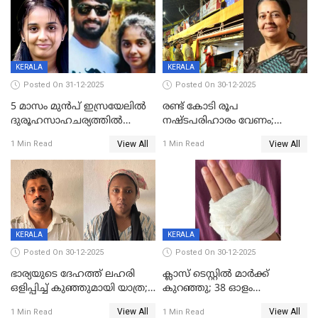
KERALA
KERALA
Posted On 31-12-2025
Posted On 30-12-2025
5 മാസം മുൻപ് ഇസ്രയേലിൽ
രണ്ട് കോടി രൂപ
ദുരൂഹസാഹചര്യത്തിൽ
നഷ്ടപരിഹാരം വേണം;
മരിച്ചനിലയിൽ കണ്ടെത്തിയ
ജിസിഡിഎക്ക് വക്കീൽ
View All
View All
1 Min Read
1 Min Read
മലയാളി യുവാവിന്റെ ഭാര്യയും
നോട്ടീസയച്ച് ഉമാ തോമസ്
മരിച്ചു
KERALA
KERALA
Posted On 30-12-2025
Posted On 30-12-2025
ഭാര്യയുടെ ദേഹത്ത് ലഹരി
ക്ലാസ് ടെസ്റ്റിൽ മാർക്ക്
ഒളിപ്പിച്ച് കുഞ്ഞുമായി യാത്ര;
കുറഞ്ഞു; 38 ഓളം
ഓട്ടോ വളഞ്ഞ് ദമ്പതികളെ
വിദ്യാർഥികളെ ട്യൂഷൻ
View All
View All
1 Min Read
1 Min Read
പിടികൂടി പൊലീസ്
സെന്ററിലെ അധ്യാപകന്‍