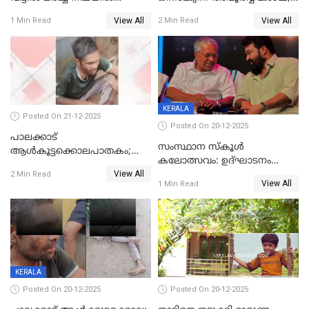
കണ്ടെത്തി
ഭക്തർക്ക്
View All
View All
1 Min Read
2 Min Read
കാഴ്ചാനുഭവമൊരുക്കി
ശബരീ നന്ദനം
KERALA
Posted On 21-12-2025
Posted On 20-12-2025
പാലക്കാട്‌
സംസ്ഥാന സ്കൂൾ
ആൾകൂട്ടക്കൊലപാതകം;
കലോത്സവം: ഉദ്ഘാടനം
അന്വേഷണം
View All
മുഖ്യമന്ത്രി, സമാപനത്തിൽ
2 Min Read
ഊർജ്ജിതമാക്കിമാക്കി
View All
1 Min Read
മുഖ്യാതിഥിയായി
ക്രൈംബ്രാഞ്ച്
മോഹൻലാൽ
KERALA
Posted On 20-12-2025
Posted On 20-12-2025