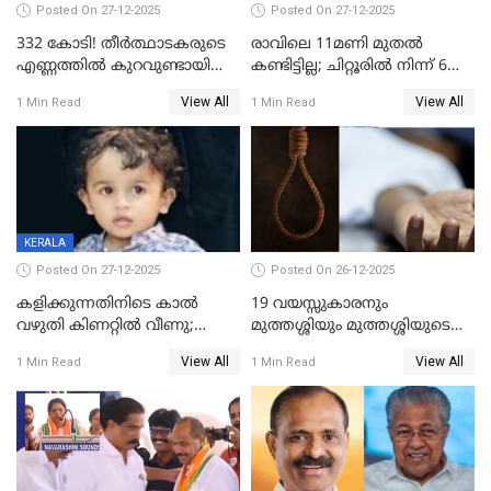
Posted On 27-12-2025
Posted On 27-12-2025
332 കോടി! തീർത്ഥാടകരുടെ
രാവിലെ 11മണി മുതൽ
എണ്ണത്തിൽ കുറവുണ്ടായിട്ടും
കണ്ടിട്ടില്ല; ചിറ്റൂരിൽ നിന്ന് 6
ശബരിമലയിൽ വരുമാനം
വയസ്സുകാരനെ കാണാതായി
View All
View All
1 Min Read
1 Min Read
കുതിച്ചുയരുന്നു
KERALA
Posted On 27-12-2025
Posted On 26-12-2025
കളിക്കുന്നതിനിടെ കാൽ
19 വയസ്സുകാരനും
വഴുതി കിണറ്റിൽ വീണു;
മുത്തശ്ശിയും മുത്തശ്ശിയുടെ
ഒന്നര വയസ്സുകാരന്
സഹോദരിയും വീട്ടിൽ തൂങ്ങി
View All
View All
1 Min Read
1 Min Read
ദാരുണാന്ത്യം
മരിച്ചനിലയിൽ