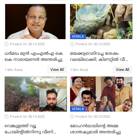
മർദിച്ചതായി പരാതി
KERALA
Posted On 30-12-2025
Posted On 30-12-2025
ധർമടം മുൻ എംഎല്‍എ കെ
മയക്കുവെടിവച്ച ശേഷം
കെ നാരായണന്‍ അന്തരിച്ചു
വലയിലാക്കി; കിണറ്റിൽ വീണ
കടുവയെ പുറത്തെത്തിച്ചു
View All
View All
1 Min Read
1 Min Read
KERALA
Posted On 30-12-2025
Posted On 30-12-2025
വെങ്കുളത്ത് വ്യൂ
മോഹന്‍ലാലിന്‍റെ അമ്മ
പോയിന്റിൽനിന്നു വീണ്
ശാന്തകുമാരി അന്തരിച്ചു