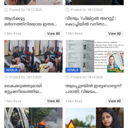
Posted On 18-12-2025
Posted On 18-12-2025
ആൾക്കൂട്ട
വീണ്ടും 'ഡിജിറ്റല്‍ അറസ്റ്റ്';
മർദനത്തിനിരയായ ഇതര
കൊച്ചിയില്‍ വനിതാ
സംസ്ഥാന തൊഴിലാളി മരിച്ചു;
ഡോക്ടര്‍ക്ക് നഷ്ടമായത് 6.38
View All
View All
1 Min Read
1 Min Read
നടുക്കുന്ന സംഭവം
കോടി രൂപ
വാളയാറിൽ
KERALA
KERALA
Posted On 18-12-2025
Posted On 18-12-2025
കൈക്കുഞ്ഞുമായി
ആലപ്പുഴയിൽ ഇരട്ടവോട്ടെന്ന്
സ്റ്റേഷനിലെത്തിയ
പരാതി; വിജയം
യുവതിയ്ക്ക് മർദ്ദനം; സിഐ
റദ്ദാക്കണമെന്ന് വലിയമരം
View All
View All
1 Min Read
1 Min Read
കരണത്തടിച്ചു; CC ടിവി
വാർഡിലെ എൽഡിഎഫ്
ദൃശ്യങ്ങൾ പുറത്ത്
സ്ഥാനാർത്ഥി