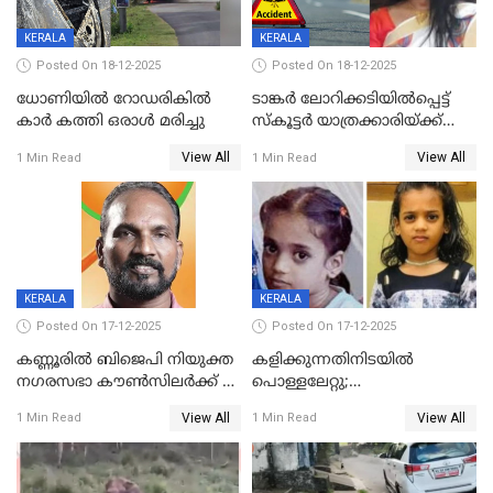
KERALA
KERALA
Posted On 18-12-2025
Posted On 18-12-2025
ധോണിയിൽ റോഡരികിൽ
ടാങ്കർ ലോറിക്കടിയിൽപ്പെട്ട്
കാർ കത്തി ഒരാൾ മരിച്ചു
സ്കൂട്ടർ യാത്രക്കാരിയ്ക്ക്
ദാരുണാന്ത്യം; അപകടം
View All
View All
1 Min Read
1 Min Read
കണ്ടോത്ത് ദേശീയ പാതയിൽ
KERALA
KERALA
Posted On 17-12-2025
Posted On 17-12-2025
കണ്ണൂരിൽ ബിജെപി നിയുക്ത
കളിക്കുന്നതിനിടയിൽ
നഗരസഭാ കൗൺസിലർക്ക് 36
പൊള്ളലേറ്റു;
വർഷം തടവുശിക്ഷ
ചികിത്സയിലായിരുന്ന രണ്ടാം
View All
View All
1 Min Read
1 Min Read
ക്ലാസ് വിദ്യാർത്ഥിനി മരിച്ചു