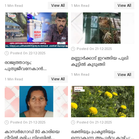
അപകടം; 14 വയസുകാരന്
മരിച്ചു
View All
View All
1 Min Read
1 Min Read
ദാരുണാന്ത്യം; ജീപ്സി
ഓടിച്ചയാൾ അറസ്റ്റിൽ.
Posted On 21-12-2025
Posted On 22-12-2025
മണ്ണാർക്കാട് ഇറങ്ങിയ പുലി
രാജ്യത്താദ്യം;
കൂട്ടിൽ കുടുങ്ങി
പുതുജീവനേകാൻ
View All
ഷിബുവിന്റെ ഹൃദയം
1 Min Read
View All
1 Min Read
എറണാകുളം സർക്കാർ
ജനറൽ
ആശുപത്രിയിലെത്തിച്ചു
Posted On 21-12-2025
Posted On 21-12-2025
കാസർഗോഡ് 80 കാരിയെ
ഭക്തിയും പ്രകൃതിയും
വീട്ടിൽ മരിച്ച നിലയിൽ
ഒന്നാകുന്ന അപൂര്‍വ്വ കാഴ്ച;