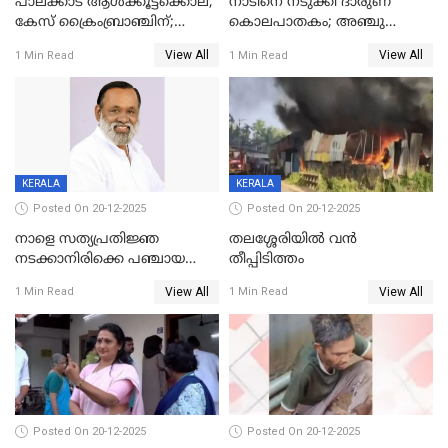
പാലക്കാട് ആൾക്കൂട്ടക്കൊല;
നാടിനെ നടുക്കി ദാരുണ
കേസ് ക്രൈംബ്രാഞ്ചിന്;
കൊലപാതകം; അഞ്ചു
DYSPയുടെ നേതൃത്വത്തിൽ
വയസ്സുകാരനെ 'അമ്മ
View All
View All
1 Min Read
1 Min Read
അന്വേഷിക്കും
കഴുത്തുഞെരിച്ച് കൊന്നു
KERALA
KERALA
Posted On 20-12-2025
Posted On 20-12-2025
നാളെ സത്യപ്രതിജ്ഞ
തലശ്ശേരിയിൽ വൻ
നടക്കാനിരിക്കെ പഞ്ചായത്ത്
തീപ്പിടിത്തം
മെമ്പർ മരിച്ചു
View All
View All
1 Min Read
1 Min Read
Posted On 20-12-2025
Posted On 20-12-2025