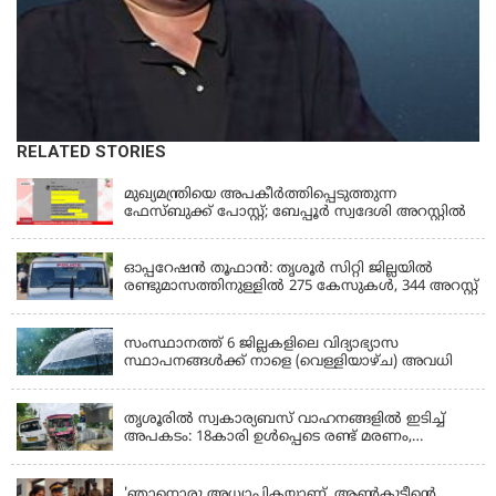
RELATED STORIES
KERALA
മുഖ്യമന്ത്രിയെ അപകീർത്തിപ്പെടുത്തുന്ന
ഫേസ്‌ബുക്ക് പോസ്റ്റ്; ബേപ്പൂർ സ്വദേശി അറസ്റ്റിൽ
KERALA
ഓപ്പറേഷൻ തൂഫാൻ: തൃശൂർ സിറ്റി ജില്ലയിൽ
രണ്ടുമാസത്തിനുള്ളിൽ 275 കേസുകൾ, 344 അറസ്റ്റ്
KERALA
സംസ്ഥാനത്ത് 6 ജില്ലകളിലെ വിദ്യാഭ്യാസ
സ്ഥാപനങ്ങൾക്ക് നാളെ (വെള്ളിയാഴ്ച) അവധി
KERALA
തൃശൂരിൽ സ്വകാര്യബസ് വാഹനങ്ങളില്‍ ഇടിച്ച്
അപകടം: 18കാരി ഉൾപ്പെടെ രണ്ട് മരണം,
പത്തോളം പേർക്ക് പരിക്ക്
KERALA
'ഞാനൊരു അധ്യാപികയാണ്, ആണ്‍കുട്ടീന്റെ