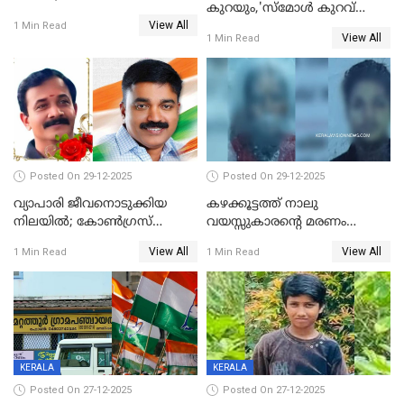
കുറയും,'സ്‌മോൾ കുറവ്
സ്വർണവിലയിൽ ഇടിവ്
View All
പിടികൂടി; ബാറിന് 25,000 രൂപ
1 Min Read
View All
1 Min Read
പിഴ
Posted On 29-12-2025
Posted On 29-12-2025
വ്യാപാരി ജീവനൊടുക്കിയ
കഴക്കൂട്ടത്ത് നാലു
നിലയില്‍; കോണ്‍ഗ്രസ്
വയസ്സുകാരന്റെ മരണം
കൗണ്‍സിലറുടെ
കൊലപാതകം: അമ്മയും
View All
View All
1 Min Read
1 Min Read
മാനസികപീഡനമെന്ന് കുറിപ്പ്
സുഹൃത്തും പൊലീസ്
കസ്റ്റഡിയിൽ
KERALA
KERALA
Posted On 27-12-2025
Posted On 27-12-2025