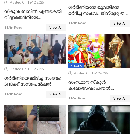
Posted On 19-12-2025
ഗര്‍ഭിണിയായ യുവതിയെ
സ്കൂൾ ബസിൽ എൽകെജി
മര്‍ദിച്ച സംഭവം; ജിസ്‌ട്രേറ്റ് തല
വിദ്യാര്‍ത്ഥിനിയെ
അന്വേഷണം വേണമെന്ന്
View All
ലൈംഗികമായി ഉപദ്രവിച്ചു;
1 Min Read
യുവതി
View All
1 Min Read
ക്ലീനര്‍ പിടിയിൽ
KERALA
Posted On 19-12-2025
Posted On 18-12-2025
ഗര്‍ഭിണിയെ മർദിച്ച സംഭവം;
സംസ്ഥാന സ്കൂൾ
SHOക്ക് സസ്പെൻഷൻ
കലോത്സവം: പന്തൽ
View All
കാൽനാട്ടൽ 20 ന്
1 Min Read
View All
1 Min Read