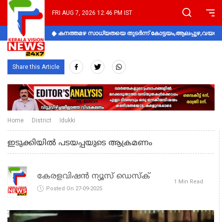
FRI AUG 7, 2026 12:46 PM IST
കനത്തമഴ സാധ്യതയെ തുടർന്ന് കോട്ടയം,ആലപ്പുഴ,വയനാട്
Share this Article
Home
District
Idukki
ഇടുക്കിയിൽ പടയപ്പയുടെ ആക്രമണം
കേരളവിഷൻ ന്യൂസ് ഡെസ്‌ക്
1 Min Read
Posted On 27-09-2025