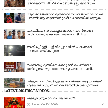
അമ്മയാണ്‌, MDMA കൊടുത്തിട്ടില്ല; കീർത്തന
മാധ്യമങ്ങളോട്; പൊലീസ് കസ്റ്റഡിയിൽ വിട്ട്
കോടതി, ജാമ്യാപേക്ഷ തള്ളി
ആര്‍ രാജേഷിന്റെ മൃതദേഹത്തോട് അനാദരവെന്ന്
പരാതി; ആംബുലന്‍സ് ക്രമീകരണത്തില്‍ ഗുരുതര
വീഴ്ച; മൃതദേഹം ചാവക്കാട് വരെ എത്തിച്ചത്
ഫ്രീസര്‍ സംവിധാനം ഇല്ലാതെയെന്നും ആരോപണം
യുവതിയെ കൊലപ്പെടുത്താൻ പെൺവേഷം
ധരിച്ചെത്തി; അഞ്ചംഗ സംഘം പിടിയിൽ
അതിരപ്പിള്ളി പുളിയിലപ്പാറയിൽ പലചരക്ക്
കടതകർത്ത് കാട്ടാന
KERALA
പെണ്‍സുഹൃത്തിനെ കൊല്ലാന്‍ പെണ്‍വേഷം
ധരിച്ചെത്തി യുവാവ്; അഞ്ചുപേരെ പൊക്കി
പൊലീസ്
KERALA
സ്കൂൾ ബസ് ഓടിച്ചുകൊണ്ടിരിക്കെ ഡ്രൈവർക്ക്
ഹൃദയാഘാതം; ബസ് കെട്ടിടത്തിൽ ഇടിച്ചുനിന്നു;
ഡ്രൈവർ മരിച്ചു, രണ്ട് കുട്ടികൾക്ക് പരിക്ക്
LATEST DISTRICT VIDEOS
ചക്കുളത്തുകാവ് പൊങ്കാല 2024
Posted On 13-12-2024