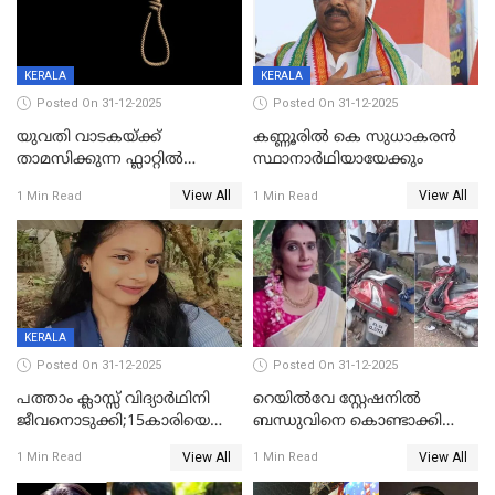
KERALA
KERALA
Posted On 31-12-2025
Posted On 31-12-2025
യുവതി വാടകയ്ക്ക്
കണ്ണൂരിൽ കെ സുധാകരൻ
താമസിക്കുന്ന ഫ്ലാറ്റില്‍
സ്ഥാനാർഥിയായേക്കും
തൂങ്ങിമരിച്ച നിലയില്‍;
View All
View All
1 Min Read
1 Min Read
സംഭവം കൈതപ്പൊയിലില്‍
KERALA
Posted On 31-12-2025
Posted On 31-12-2025
പത്താം ക്ലാസ്സ് വിദ്യാര്‍ഥിനി
റെയിൽവേ സ്റ്റേഷനിൽ
ജീവനൊടുക്കി;15കാരിയെ
ബന്ധുവിനെ കൊണ്ടാക്കി
കണ്ടെത്തിയത്
മടങ്ങുന്നതിനിടെ ടോറസ്സ്
View All
View All
1 Min Read
1 Min Read
കിടപ്പുമുറിയില്‍ തൂങ്ങി മരിച്ച
ലോറി സ്കൂട്ടറിൽ ഇടിച്ചു :
നിലയിൽ
യുവതിക്ക് ദാരുണാന്ത്യം