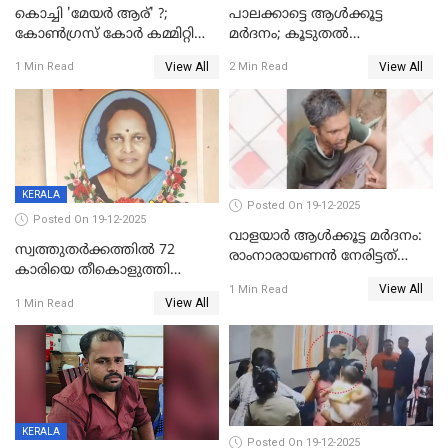
കൊച്ചി 'മേയർ ആര്' ?;
പാലക്കാട്ടെ ആള്‍ക്കൂട്ട
കോണ്‍ഗ്രസ് കോര്‍ കമ്മിറ്റി
മര്‍ദനം; കൂടുതല്‍
യോഗം ചൊവ്വാഴ്ച
അറസ്റ്റുണ്ടാവും, മര്‍ദിച്ചത് 15
View All
View All
1 Min Read
2 Min Read
അംഗ സംഘമെന്ന് വിവരം
KERALA
Posted On 19-12-2025
Posted On 19-12-2025
വാളയാർ ആൾക്കൂട്ട മർദനം:
സ്വത്തുതര്‍ക്കത്തില്‍ 72
രാംനാരായണൻ നേരിട്ടത്
കാരിയെ തീകൊളുത്തി
കൊടും ക്രൂരത; ശരീരത്തിൽ
View All
കൊന്നു;
1 Min Read
നാൽപ്പതിലേറെ
View All
1 Min Read
ക്രൂരകൊലപാതകത്തില്‍
മുറിവുകളെന്ന് പോസ്റ്റ്‌മോർട്ടം
സഹോദരിപുത്രന് ജീവപര്യന്തം
റിപ്പോർട്ട്
KERALA
Posted On 19-12-2025