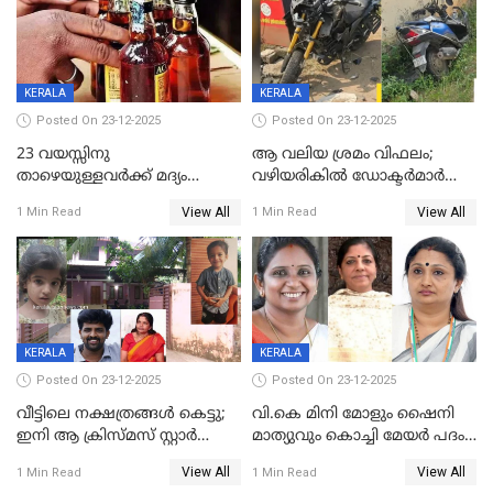
അതൃപ്തിയുമായി ദീപ്തി മേരി
വർഗീസ്
KERALA
KERALA
Posted On 23-12-2025
Posted On 23-12-2025
23 വയസ്സിനു
ആ വലിയ ശ്രമം വിഫലം;
താഴെയുള്ളവർക്ക് മദ്യം
വഴിയരികില്‍ ‌ഡോക്ടര്‍മാര്‍
നൽകിയതിനെതിരെ കർശന
ശസ്ത്രക്രിയ നടത്തിയ ലിനു
View All
View All
1 Min Read
1 Min Read
നടപടി;സ്ഥാപനങ്ങൾക്കെതിരെ
മരണത്തിന് കീഴടങ്ങി
രണ്ട് കേസുകൾ
KERALA
KERALA
Posted On 23-12-2025
Posted On 23-12-2025
വീട്ടിലെ നക്ഷത്രങ്ങൾ കെട്ടു;
വി.കെ മിനി മോളും ഷൈനി
ഇനി ആ ക്രിസ്മസ് സ്റ്റാർ
മാത്യുവും കൊച്ചി മേയർ പദം
മാത്രം; പൈതങ്ങൾക്ക്
പങ്കിടും; ദീപ്തി മേരി വർഗീസ്
View All
View All
1 Min Read
1 Min Read
വേണ്ടിയുള്ള
മേയറാകില്ല