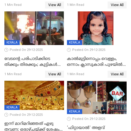
യുവാവ് മരിച്ചു
View All
View All
1 Min Read
1 Min Read
KERALA
KERALA
Posted On 29-12-2025
Posted On 29-12-2025
വേടന്റെ പരിപാടിക്കിടെ
കാൽമുട്ടിനൊപ്പം വെള്ളം,
തിക്കും തിരക്കും; കുട്ടികള്‍
ഒന്നാം ക്ലാസുകാരി പുഴയിൽ
ഉള്‍പ്പെടെ നിരവധി പേര്‍ക്ക്
മുങ്ങി മരിച്ചു; ദാരുണ സംഭവം
View All
View All
1 Min Read
1 Min Read
പരിക്ക്; പാളം മറികടന്ന
കുട്ടികൾക്കൊപ്പം
യുവാവ് ട്രെയിന്‍ തട്ടി മരിച്ചു
കളിക്കുന്നതിനിടെ
KERALA
KERALA
Posted On 29-12-2025
Posted On 29-12-2025
ഇന്ന് മാറിമറിഞ്ഞത് ഏഴു
'ഫിറ്റായാൽ' അളവ്
തവണ; ഒരാഴ്ചയ്ക്ക് ശേഷം