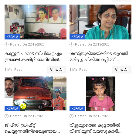
KERALA
KERALA
Posted On 22-12-2025
Posted On 22-12-2025
കണ്ണൂർ പാറാട് സിപിഐഎം
ശസ്ത്രക്രിയയ്‌ക്കിടെ യുവതി
ബ്രാഞ്ച് കമ്മിറ്റി ഓഫിസിൽ
മരിച്ചു; ചികിത്സാപ്പിഴവ്
തീയിട്ടു; നേതാക്കളുടെ
ആരോപിച്ച് ബന്ധുക്കൾ;
View All
View All
1 Min Read
1 Min Read
ചിത്രങ്ങളടക്കം കത്തിയ
സംഭവം മാവേലിക്കരയിൽ
നിലയിൽ
KERALA
KERALA
Posted On 22-12-2025
Posted On 22-12-2025
ജിപ്സി ഡ്രിഫ്റ്റ്
വീട്ടുമുറ്റത്തെ കുളത്തിൽ
ചെയ്യുന്നതിനിടെയുണ്ടായ
വീണ് മൂന്ന് വയസുകാരി