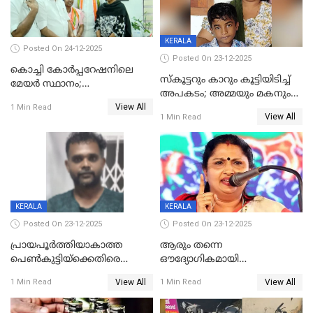
KERALA
Posted On 24-12-2025
Posted On 23-12-2025
കൊച്ചി കോര്‍പ്പറേഷനിലെ
സ്കൂട്ടറും കാറും കൂട്ടിയിടിച്ച്
മേയര്‍ സ്ഥാനം;
അപകടം; അമ്മയും മകനും
കോണ്‍ഗ്രസില്‍ അതൃപതി
View All
മരിച്ചു, മറ്റൊരു മകൻ
1 Min Read
രൂക്ഷം
View All
1 Min Read
ഗുരുതരാവസ്ഥയിൽ
KERALA
KERALA
Posted On 23-12-2025
Posted On 23-12-2025
പ്രായപൂർത്തിയാകാത്ത
ആരും തന്നെ
പെൺകുട്ടിയ്ക്കെതിരെ
ഔദ്യോഗികമായി
ലൈംഗികാതിക്രമം; 36കാരന്
അറിയിച്ചിട്ടില്ല, മേയറെ
View All
View All
1 Min Read
1 Min Read
59 വർഷം തടവും 90,൦൦൦ രൂപ
കണ്ടെത്താൻ ഇന്ന് കോർ
പിഴയും ശിക്ഷ
കമ്മിറ്റി കൂടിയില്ല';