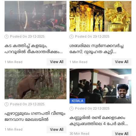
പിടിവലിക്കിടയിൽ
അപ്പൂപ്പനെതിരെ പോക്സോ
കേസ് ഒടുവിൽ 4 ജീവനുകൾ
പൊലിഞ്ഞു
Posted On 23-12-2025
Posted On 23-12-2025
കട കത്തിച്ച് കളയും,
ശബരിമല സ്വര്‍ണക്കവര്‍ച്ച
പറവൂരില്‍ ഭീകരാന്തരീക്ഷം
കേസ്; ദുരൂഹത കൂട്ടി
സൃഷ്ടിച്ച് കുട്ടി ലഹരിസംഘം
വിദേശവ്യവസായിയുടെ മൊഴി
View All
View All
1 Min Read
1 Min Read
KERALA
Posted On 23-12-2025
Posted On 22-12-2025
ഏഴാറ്റുമുഖം ഗണപതി വീണ്ടും
കണ്ണൂരിൽ രണ്ട് മക്കളടക്കം
ജനവാസ മേഖലയിൽ
കുടുംബത്തിലെ 4 പേർ മരിച്ച
View All
നിലയിൽ
1 Min Read
View All
30 Min Read