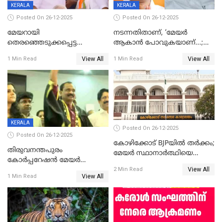
KERALA
KERALA
Posted On 26-12-2025
Posted On 26-12-2025
മേയറായി
നടന്നതിതാണ്, ‘മേയർ
തെരഞ്ഞെടുക്കപ്പെട്ട
ആകാൻ പോവുകയാണ്...;
ശേഷമുള്ള പി ഇന്ദിരയുടെ
ആവട്ടെ, അഭിനന്ദനങ്ങൾ’;
View All
View All
1 Min Read
1 Min Read
ആദ്യ വോട്ട് അസാധു; കണ്ണൂർ
മുഖ്യമന്ത്രിയുടെ ഓഫീസ്
ഡെപ്യൂട്ടി മേയർ സ്ഥാനത്ത്
തന്നെ വിശദീകരിയ്ക്കുന്നു;
താഹിറിന് വിജയം
സത്യമിതാണ്
KERALA
Posted On 26-12-2025
Posted On 26-12-2025
കോഴിക്കോട് BJPയിൽ തർക്കം;
തിരുവനന്തപുരം
മേയർ സ്ഥാനാർത്ഥിയെ
കോര്‍പ്പറേഷന്‍ മേയര്‍
പരസ്യമായി പ്രഖ്യാപിച്ചില്ല
View All
തെരഞ്ഞെടുപ്പ്; സിപിഐഎം
2 Min Read
View All
1 Min Read
ഹൈക്കോടതിയിലേക്ക്;
സത്യപ്രതിജ്ഞ ചടങ്ങില്‍
ചട്ടലംഘനമെന്ന് പാർട്ടി