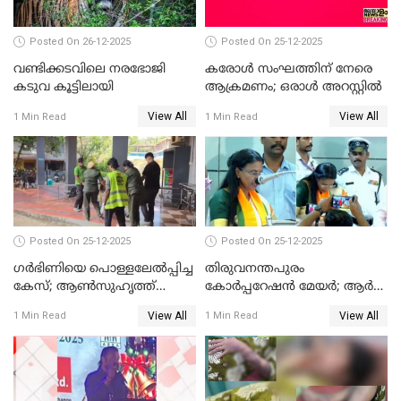
Posted On 26-12-2025
Posted On 25-12-2025
വണ്ടിക്കടവിലെ നരഭോജി
കരോള്‍ സംഘത്തിന് നേരെ
കടുവ കൂട്ടിലായി
ആക്രമണം; ഒരാള്‍ അറസ്റ്റില്‍
View All
View All
1 Min Read
1 Min Read
Posted On 25-12-2025
Posted On 25-12-2025
ഗര്‍ഭിണിയെ പൊള്ളലേല്‍പ്പിച്ച
തിരുവനന്തപുരം
കേസ്; ആണ്‍സുഹൃത്ത്
കോര്‍പ്പറേഷന്‍ മേയർ; ആര്‍
പിടിയില്‍
ശ്രീലേഖയ്ക്ക് മുൻതൂക്കം
View All
View All
1 Min Read
1 Min Read