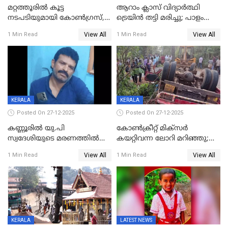
മറ്റത്തൂരിൽ കൂട്ട
ആറാം ക്ലാസ് വിദ്യാർത്ഥി
നടപടിയുമായി കോണ്‍ഗ്രസ്,
ട്രെയിൻ തട്ടി മരിച്ചു; പാളം
ബിജെപി പാളയത്തിലെത്തിയ
മുറിച്ചുകടക്കുന്നതിനിടെ
View All
View All
1 Min Read
1 Min Read
എട്ട് പേര്‍ ഉള്‍പ്പെടെ
അപകടം മലപ്പുറത്ത്
പത്തുപേരെ പുറത്താക്കി,
ചൊവ്വന്നൂരിലും നടപടി
KERALA
KERALA
Posted On 27-12-2025
Posted On 27-12-2025
കണ്ണൂരിൽ യു.പി
കോണ്‍ക്രീറ്റ് മിക്‌സര്‍
സ്വദേശിയുടെ മരണത്തിൽ
കയറ്റിവന്ന ലോറി മറിഞ്ഞു;
അഞ്ചംഗ സംഘത്തിനെതിരെ
രണ്ടുപേര്‍ക്ക് ദാരുണാന്ത്യം;
View All
View All
1 Min Read
1 Min Read
കേസ്; തർക്കമുണ്ടായത്
അപകടം കണ്ണൂരിൽ
ഫേഷ്യലിന് 300 രൂപ
ആവശ്യപ്പെട്ടതിനെച്ചൊല്ലി
KERALA
LATEST NEWS