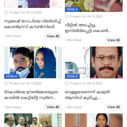
KERALA
Posted On 25-12-2025
Posted On 24-12-2025
സുരേഷ് ഗോപിയെ വിമര്‍ശിച്ച്
വീട്ടിൽ അടച്ചിട്ടു,
കോണ്‍ഗ്രസ് കൗണ്‍സിലര്‍
ഇസ്തിരിപ്പെട്ടി കൊണ്ട്
View All
പൊള്ളിച്ചു; 8 മാസം
1 Min Read
View All
1 Min Read
ഗർഭിണിയായ യുവതിക്ക് ക്രൂര
മർദനം
KERALA
KERALA
Posted On 24-12-2025
Posted On 24-12-2025
80കാരിയെ ഊൺമേശയുടെ
വെള്ളമാണെന്ന് കരുതി
കാലിൽ കെട്ടിയിട്ട് സ്വർണവും
ആസിഡ് കുടിച്ചു;
പണവും കവർന്നു;
ചികിത്സയിലിരുന്ന ആള്‍
View All
View All
1 Min Read
1 Min Read
കൊച്ചുമകനും സുഹൃത്തും
മരിച്ചു
അറസ്റ്റിൽ