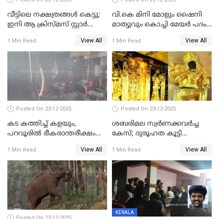
വീട്ടിലെ നക്ഷത്രങ്ങൾ കെട്ടു;
വി.കെ മിനി മോളും ഷൈനി
ഇനി ആ ക്രിസ്മസ് സ്റ്റാർ
മാത്യുവും കൊച്ചി മേയർ പദം
മാത്രം; പൈതങ്ങൾക്ക്
പങ്കിടും; ദീപ്തി മേരി വർഗീസ്
View All
View All
1 Min Read
1 Min Read
വേണ്ടിയുള്ള
മേയറാകില്ല
പിടിവലിക്കിടയിൽ
അപ്പൂപ്പനെതിരെ പോക്സോ
കേസ് ഒടുവിൽ 4 ജീവനുകൾ
പൊലിഞ്ഞു
Posted On 23-12-2025
Posted On 23-12-2025
കട കത്തിച്ച് കളയും,
ശബരിമല സ്വര്‍ണക്കവര്‍ച്ച
പറവൂരില്‍ ഭീകരാന്തരീക്ഷം
കേസ്; ദുരൂഹത കൂട്ടി
സൃഷ്ടിച്ച് കുട്ടി ലഹരിസംഘം
വിദേശവ്യവസായിയുടെ മൊഴി
View All
View All
1 Min Read
1 Min Read
KERALA
Posted On 23-12-2025