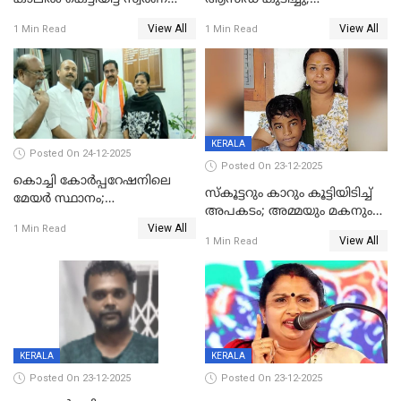
പണവും കവർന്നു;
ചികിത്സയിലിരുന്ന ആള്‍
View All
View All
1 Min Read
1 Min Read
കൊച്ചുമകനും സുഹൃത്തും
മരിച്ചു
അറസ്റ്റിൽ
KERALA
Posted On 24-12-2025
Posted On 23-12-2025
കൊച്ചി കോര്‍പ്പറേഷനിലെ
സ്കൂട്ടറും കാറും കൂട്ടിയിടിച്ച്
മേയര്‍ സ്ഥാനം;
അപകടം; അമ്മയും മകനും
കോണ്‍ഗ്രസില്‍ അതൃപതി
View All
മരിച്ചു, മറ്റൊരു മകൻ
1 Min Read
രൂക്ഷം
View All
1 Min Read
ഗുരുതരാവസ്ഥയിൽ
KERALA
KERALA
Posted On 23-12-2025
Posted On 23-12-2025