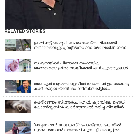
RELATED STORIES
KERALA
ഫ്രഷ് കട്ട് ഫാക്ടറി സമരം താത്കാലികമായി
നിർത്തിവെച്ചു; പ്ലാൻ്റ് ജനവാസ മേഖലയിൽ നിന്ന്
മാറ്റാൻ കമ്പനി സന്നദ്ധത അറിയിച്ചതായി പി.കെ
KERALA
ഫിറോസ് എംഎൽഎ
സഹസ്രയ്ക്ക് പിന്നാലെ സഹസ്രിക;
അമ്മത്തൊട്ടിലില്‍ ആയിരത്തി ഒന്ന് കുഞ്ഞുങ്ങള്‍
KERALA
അർജുൻ ആയങ്കി ഒളിവിൽ പോകാൻ ഉപയോഗിച്ച
കാർ കസ്റ്റഡിയിൽ; പൊലീസിന് കിട്ടിയ
വാഹനത്തിന്റെ ഉടമ അർജുന്റെ ഭാര്യ
പെരിങ്ങോം സി.ആർ.പി.എഫ്. ക്യാമ്പിലെ ഹെഡ്
കോൺസ്റ്റബിൾ ക്വാർട്ടേഴ്സിൽ മരിച്ച നിലയിൽ
LATEST NEWS
'ഓപ്പറേഷൻ റോളക്സ്'; പോക്സോ കേസിൽ
ഗുണ്ടാ തലവൻ സാഗേഷ് കുമ്പാളി അറസ്റ്റിൽ
KERALA