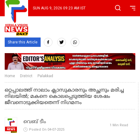
SUN AUG 9, 2026 09:23 AM IST
Share this Article
Home
District
Palakkad
ഒറ്റപ്പാലത്ത് നാലാം ക്ലാസുകാരനും അച്ഛനും മരിച്ച
നിലയിൽ; മകനെ കൊലപ്പെടുത്തിയ ശേഷം
ജീവനൊടുക്കിയതെന്ന് നിഗമനം
വെബ് ടീം
1 Min Read
Posted On 04-07-2025