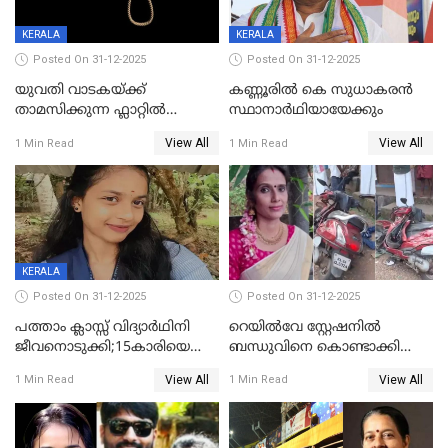
KERALA
KERALA
Posted On 31-12-2025
Posted On 31-12-2025
യുവതി വാടകയ്ക്ക്
കണ്ണൂരിൽ കെ സുധാകരൻ
താമസിക്കുന്ന ഫ്ലാറ്റില്‍
സ്ഥാനാർഥിയായേക്കും
തൂങ്ങിമരിച്ച നിലയില്‍;
View All
View All
1 Min Read
1 Min Read
സംഭവം കൈതപ്പൊയിലില്‍
KERALA
Posted On 31-12-2025
Posted On 31-12-2025
പത്താം ക്ലാസ്സ് വിദ്യാര്‍ഥിനി
റെയിൽവേ സ്റ്റേഷനിൽ
ജീവനൊടുക്കി;15കാരിയെ
ബന്ധുവിനെ കൊണ്ടാക്കി
കണ്ടെത്തിയത്
മടങ്ങുന്നതിനിടെ ടോറസ്സ്
View All
View All
1 Min Read
1 Min Read
കിടപ്പുമുറിയില്‍ തൂങ്ങി മരിച്ച
ലോറി സ്കൂട്ടറിൽ ഇടിച്ചു :
നിലയിൽ
യുവതിക്ക് ദാരുണാന്ത്യം