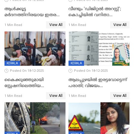
ആൾക്കൂട്ട
വീണ്ടും 'ഡിജിറ്റല്‍ അറസ്റ്റ്';
മർദനത്തിനിരയായ ഇതര
കൊച്ചിയില്‍ വനിതാ
സംസ്ഥാന തൊഴിലാളി മരിച്ചു;
ഡോക്ടര്‍ക്ക് നഷ്ടമായത് 6.38
View All
View All
1 Min Read
1 Min Read
നടുക്കുന്ന സംഭവം
കോടി രൂപ
വാളയാറിൽ
KERALA
KERALA
Posted On 18-12-2025
Posted On 18-12-2025
കൈക്കുഞ്ഞുമായി
ആലപ്പുഴയിൽ ഇരട്ടവോട്ടെന്ന്
സ്റ്റേഷനിലെത്തിയ
പരാതി; വിജയം
യുവതിയ്ക്ക് മർദ്ദനം; സിഐ
റദ്ദാക്കണമെന്ന് വലിയമരം
View All
View All
1 Min Read
1 Min Read
കരണത്തടിച്ചു; CC ടിവി
വാർഡിലെ എൽഡിഎഫ്
ദൃശ്യങ്ങൾ പുറത്ത്
സ്ഥാനാർത്ഥി