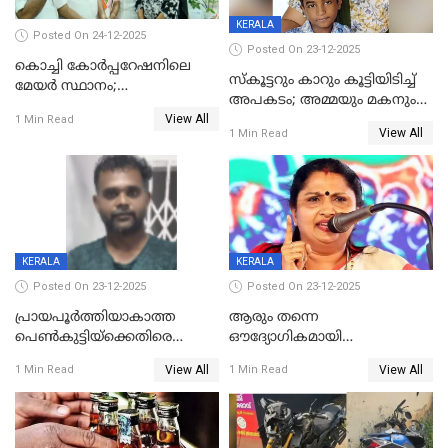
KERALA
Posted On 24-12-2025
Posted On 23-12-2025
കൊച്ചി കോര്‍പ്പറേഷനിലെ
സ്കൂട്ടറും കാറും കൂട്ടിയിടിച്ച്
മേയര്‍ സ്ഥാനം;
അപകടം; അമ്മയും മകനും
കോണ്‍ഗ്രസില്‍ അതൃപതി
View All
മരിച്ചു, മറ്റൊരു മകൻ
1 Min Read
രൂക്ഷം
View All
1 Min Read
ഗുരുതരാവസ്ഥയിൽ
KERALA
KERALA
Posted On 23-12-2025
Posted On 23-12-2025
പ്രായപൂർത്തിയാകാത്ത
ആരും തന്നെ
പെൺകുട്ടിയ്ക്കെതിരെ
ഔദ്യോഗികമായി
ലൈംഗികാതിക്രമം; 36കാരന്
അറിയിച്ചിട്ടില്ല, മേയറെ
View All
View All
1 Min Read
1 Min Read
59 വർഷം തടവും 90,൦൦൦ രൂപ
കണ്ടെത്താൻ ഇന്ന് കോർ
പിഴയും ശിക്ഷ
കമ്മിറ്റി കൂടിയില്ല';
അതൃപ്തിയുമായി ദീപ്തി മേരി
വർഗീസ്