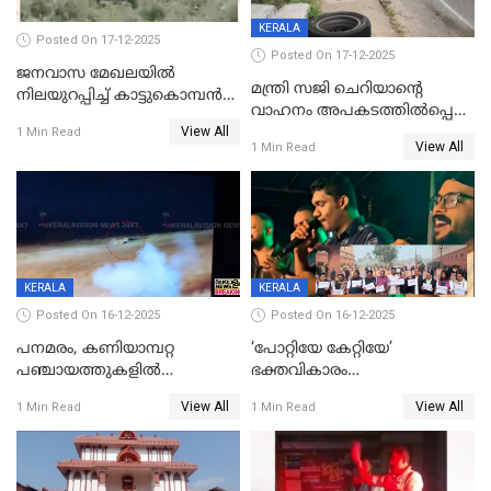
KERALA
Posted On 17-12-2025
Posted On 17-12-2025
ജനവാസ മേഖലയില്‍
മന്ത്രി സജി ചെറിയാന്റെ
നിലയുറപ്പിച്ച് കാട്ടുകൊമ്പന്‍
വാഹനം അപകടത്തിൽപ്പെട്ടു;
പടയപ്പ
View All
മന്ത്രിയും സംഘവും
1 Min Read
View All
1 Min Read
രക്ഷപ്പെട്ടത് തലനാരിടയ്ക്ക്
KERALA
KERALA
Posted On 16-12-2025
Posted On 16-12-2025
പനമരം, കണിയാമ്പറ്റ
‘പോറ്റിയേ കേറ്റിയേ’
പഞ്ചായത്തുകളിൽ
ഭക്തവികാരം
ബുധനാഴ്ച വിദ്യാഭ്യാസ
വ്രണപ്പെടുത്തിയെന്നു
View All
View All
1 Min Read
1 Min Read
സ്ഥാപനങ്ങൾക്ക് അവധി
ഡിജിപിക്ക് പരാതി; ശക്തമായ
നടപടി വേണമെന്നു
സിപിഐഎമ്മും