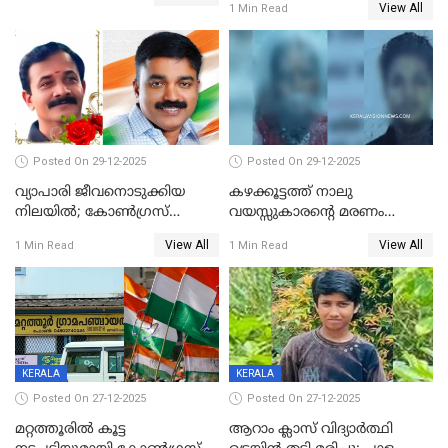
View All
1 Min Read
പിഴ
Posted On 29-12-2025
Posted On 29-12-2025
വ്യാപാരി ജീവനൊടുക്കിയ
കഴക്കൂട്ടത്ത് നാലു
നിലയില്‍; കോണ്‍ഗ്രസ്
വയസ്സുകാരന്റെ മരണം
കൗണ്‍സിലറുടെ
കൊലപാതകം: അമ്മയും
View All
View All
1 Min Read
1 Min Read
മാനസികപീഡനമെന്ന് കുറിപ്പ്
സുഹൃത്തും പൊലീസ്
കസ്റ്റഡിയിൽ
KERALA
KERALA
Posted On 27-12-2025
Posted On 27-12-2025
മറ്റത്തൂരിൽ കൂട്ട
ആറാം ക്ലാസ് വിദ്യാർത്ഥി