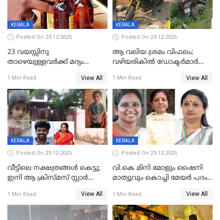
KERALA
KERALA
Posted On 23-12-2025
Posted On 23-12-2025
23 വയസ്സിനു
ആ വലിയ ശ്രമം വിഫലം;
താഴെയുള്ളവർക്ക് മദ്യം
വഴിയരികില്‍ ‌ഡോക്ടര്‍മാര്‍
നൽകിയതിനെതിരെ കർശന
ശസ്ത്രക്രിയ നടത്തിയ ലിനു
View All
View All
1 Min Read
1 Min Read
നടപടി;സ്ഥാപനങ്ങൾക്കെതിരെ
മരണത്തിന് കീഴടങ്ങി
രണ്ട് കേസുകൾ
KERALA
KERALA
Posted On 23-12-2025
Posted On 23-12-2025
വീട്ടിലെ നക്ഷത്രങ്ങൾ കെട്ടു;
വി.കെ മിനി മോളും ഷൈനി
ഇനി ആ ക്രിസ്മസ് സ്റ്റാർ
മാത്യുവും കൊച്ചി മേയർ പദം
മാത്രം; പൈതങ്ങൾക്ക്
പങ്കിടും; ദീപ്തി മേരി വർഗീസ്
View All
View All
1 Min Read
1 Min Read
വേണ്ടിയുള്ള
മേയറാകില്ല
പിടിവലിക്കിടയിൽ
അപ്പൂപ്പനെതിരെ പോക്സോ