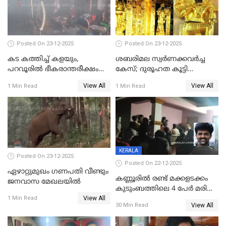
കേസ് ഒടുവിൽ 4 ജീവനുകൾ
പൊലിഞ്ഞു
Posted On 23-12-2025
Posted On 23-12-2025
കട കത്തിച്ച് കളയും,
ശബരിമല സ്വര്‍ണക്കവര്‍ച്ച
പറവൂരില്‍ ഭീകരാന്തരീക്ഷം
കേസ്; ദുരൂഹത കൂട്ടി
സൃഷ്ടിച്ച് കുട്ടി ലഹരിസംഘം
വിദേശവ്യവസായിയുടെ മൊഴി
View All
View All
1 Min Read
1 Min Read
KERALA
Posted On 23-12-2025
Posted On 22-12-2025
ഏഴാറ്റുമുഖം ഗണപതി വീണ്ടും
കണ്ണൂരിൽ രണ്ട് മക്കളടക്കം
ജനവാസ മേഖലയിൽ
കുടുംബത്തിലെ 4 പേർ മരിച്ച
View All
നിലയിൽ
1 Min Read
View All
30 Min Read