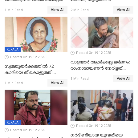
യോഗം ചൊവ്വാഴ്ച
അറസ്റ്റുണ്ടാവും, മര്‍ദിച്ചത് 15
View All
View All
1 Min Read
2 Min Read
അംഗ സംഘമെന്ന് വിവരം
KERALA
Posted On 19-12-2025
Posted On 19-12-2025
വാളയാർ ആൾക്കൂട്ട മർദനം:
സ്വത്തുതര്‍ക്കത്തില്‍ 72
രാംനാരായണൻ നേരിട്ടത്
കാരിയെ തീകൊളുത്തി
കൊടും ക്രൂരത; ശരീരത്തിൽ
View All
കൊന്നു;
1 Min Read
നാൽപ്പതിലേറെ
View All
1 Min Read
ക്രൂരകൊലപാതകത്തില്‍
മുറിവുകളെന്ന് പോസ്റ്റ്‌മോർട്ടം
സഹോദരിപുത്രന് ജീവപര്യന്തം
റിപ്പോർട്ട്
KERALA
Posted On 19-12-2025
Posted On 19-12-2025
ഗര്‍ഭിണിയായ യുവതിയെ