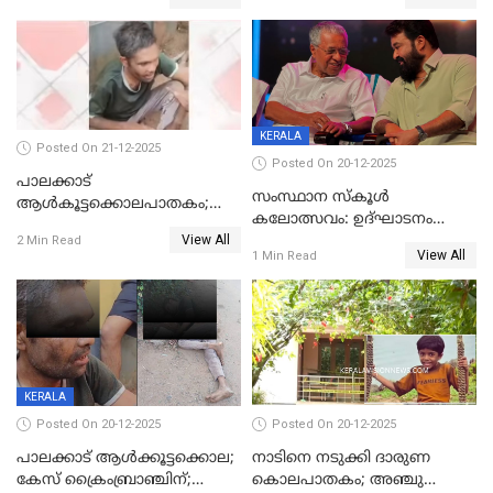
കാഴ്ചാനുഭവമൊരുക്കി
ശബരീ നന്ദനം
KERALA
Posted On 21-12-2025
Posted On 20-12-2025
പാലക്കാട്‌
സംസ്ഥാന സ്കൂൾ
ആൾകൂട്ടക്കൊലപാതകം;
കലോത്സവം: ഉദ്ഘാടനം
അന്വേഷണം
View All
മുഖ്യമന്ത്രി, സമാപനത്തിൽ
2 Min Read
ഊർജ്ജിതമാക്കിമാക്കി
View All
1 Min Read
മുഖ്യാതിഥിയായി
ക്രൈംബ്രാഞ്ച്
മോഹൻലാൽ
KERALA
Posted On 20-12-2025
Posted On 20-12-2025
പാലക്കാട് ആൾക്കൂട്ടക്കൊല;
നാടിനെ നടുക്കി ദാരുണ
കേസ് ക്രൈംബ്രാഞ്ചിന്;
കൊലപാതകം; അഞ്ചു