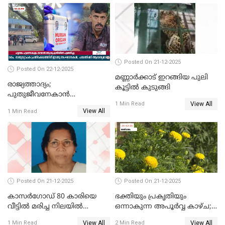
ഓടിച്ചയാൾ അറസ്റ്റിൽ.
Posted On 21-12-2025
Posted On 22-12-2025
മണ്ണാർക്കാട് ഇറങ്ങിയ പുലി
രാജ്യത്താദ്യം;
കൂട്ടിൽ കുടുങ്ങി
പുതുജീവനേകാൻ
View All
ഷിബുവിന്റെ ഹൃദയം
1 Min Read
View All
1 Min Read
എറണാകുളം സർക്കാർ
ജനറൽ
ആശുപത്രിയിലെത്തിച്ചു
Posted On 21-12-2025
Posted On 21-12-2025
കാസർഗോഡ് 80 കാരിയെ
ഭക്തിയും പ്രകൃതിയും
വീട്ടിൽ മരിച്ച നിലയിൽ
ഒന്നാകുന്ന അപൂര്‍വ്വ കാഴ്ച;
കണ്ടെത്തി
ഭക്തർക്ക്
View All
View All
1 Min Read
2 Min Read