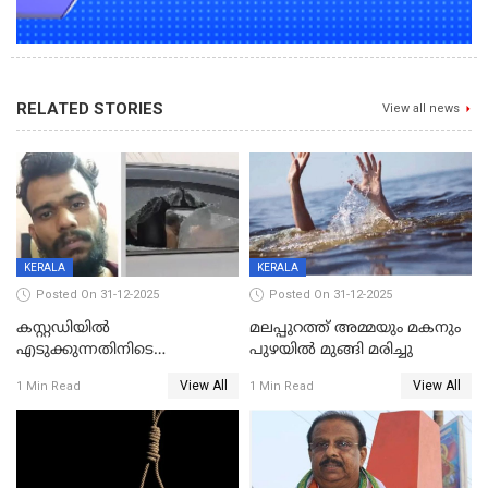
RELATED STORIES
View all news
KERALA
KERALA
Posted On 31-12-2025
Posted On 31-12-2025
കസ്റ്റഡിയിൽ
മലപ്പുറത്ത് അമ്മയും മകനും
എടുക്കുന്നതിനിടെ
പുഴയിൽ മുങ്ങി മരിച്ചു
വിലങ്ങുമായി രക്ഷപ്പെട്ട
View All
View All
1 Min Read
1 Min Read
വധശ്രമക്കേസ് പ്രതി പിടിയിൽ