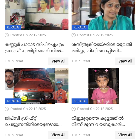
KERALA
KERALA
Posted On 22-12-2025
Posted On 22-12-2025
കണ്ണൂർ പാറാട് സിപിഐഎം
ശസ്ത്രക്രിയയ്‌ക്കിടെ യുവതി
ബ്രാഞ്ച് കമ്മിറ്റി ഓഫിസിൽ
മരിച്ചു; ചികിത്സാപ്പിഴവ്
തീയിട്ടു; നേതാക്കളുടെ
ആരോപിച്ച് ബന്ധുക്കൾ;
View All
View All
1 Min Read
1 Min Read
ചിത്രങ്ങളടക്കം കത്തിയ
സംഭവം മാവേലിക്കരയിൽ
നിലയിൽ
KERALA
KERALA
Posted On 22-12-2025
Posted On 22-12-2025
ജിപ്സി ഡ്രിഫ്റ്റ്
വീട്ടുമുറ്റത്തെ കുളത്തിൽ
ചെയ്യുന്നതിനിടെയുണ്ടായ
വീണ് മൂന്ന് വയസുകാരി
അപകടം; 14 വയസുകാരന്
മരിച്ചു
View All
View All
1 Min Read
1 Min Read
ദാരുണാന്ത്യം; ജീപ്സി