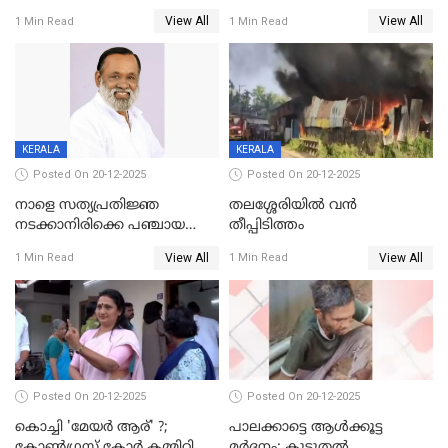
DYSPയുടെ നേതൃത്വത്തിൽ
വയസ്സുകാരനെ 'അമ്മ
View All
View All
1 Min Read
1 Min Read
അന്വേഷിക്കും
കഴുത്തുഞെരിച്ച് കൊന്നു
KERALA
KERALA
Posted On 20-12-2025
Posted On 20-12-2025
നാളെ സത്യപ്രതിജ്ഞ
തലശ്ശേരിയിൽ വൻ
നടക്കാനിരിക്കെ പഞ്ചായത്ത്
തീപ്പിടിത്തം
മെമ്പർ മരിച്ചു
View All
View All
1 Min Read
1 Min Read
Posted On 20-12-2025
Posted On 20-12-2025
കൊച്ചി 'മേയർ ആര്' ?;
പാലക്കാട്ടെ ആള്‍ക്കൂട്ട
കോണ്‍ഗ്രസ് കോര്‍ കമ്മിറ്റി
മര്‍ദനം; കൂടുതല്‍