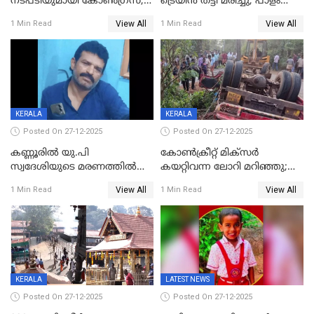
നടപടിയുമായി കോണ്‍ഗ്രസ്,
ട്രെയിൻ തട്ടി മരിച്ചു; പാളം
ബിജെപി പാളയത്തിലെത്തിയ
മുറിച്ചുകടക്കുന്നതിനിടെ
View All
View All
1 Min Read
1 Min Read
എട്ട് പേര്‍ ഉള്‍പ്പെടെ
അപകടം മലപ്പുറത്ത്
പത്തുപേരെ പുറത്താക്കി,
ചൊവ്വന്നൂരിലും നടപടി
KERALA
KERALA
Posted On 27-12-2025
Posted On 27-12-2025
കണ്ണൂരിൽ യു.പി
കോണ്‍ക്രീറ്റ് മിക്‌സര്‍
സ്വദേശിയുടെ മരണത്തിൽ
കയറ്റിവന്ന ലോറി മറിഞ്ഞു;
അഞ്ചംഗ സംഘത്തിനെതിരെ
രണ്ടുപേര്‍ക്ക് ദാരുണാന്ത്യം;
View All
View All
1 Min Read
1 Min Read
കേസ്; തർക്കമുണ്ടായത്
അപകടം കണ്ണൂരിൽ
ഫേഷ്യലിന് 300 രൂപ
ആവശ്യപ്പെട്ടതിനെച്ചൊല്ലി
KERALA
LATEST NEWS
Posted On 27-12-2025
Posted On 27-12-2025