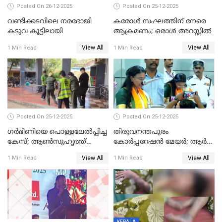
Posted On 26-12-2025
Posted On 25-12-2025
വണ്ടിക്കടവിലെ നരഭോജി
കരോള്‍ സംഘത്തിന് നേരെ
കടുവ കൂട്ടിലായി
ആക്രമണം; ഒരാള്‍ അറസ്റ്റില്‍
View All
View All
1 Min Read
1 Min Read
Posted On 25-12-2025
Posted On 25-12-2025
ഗര്‍ഭിണിയെ പൊള്ളലേല്‍പ്പിച്ച
തിരുവനന്തപുരം
കേസ്; ആണ്‍സുഹൃത്ത്
കോര്‍പ്പറേഷന്‍ മേയർ; ആര്‍
പിടിയില്‍
ശ്രീലേഖയ്ക്ക് മുൻതൂക്കം
View All
View All
1 Min Read
1 Min Read
KERALA