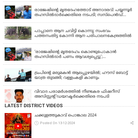
രാജേഷിന്റെ മൃതദേഹത്തോട് അനാദരവ്: പയ്യന്നൂർ
തഹസിൽദാർക്കെതിരെ നടപടി; സസ്പെൻഡ്
ചെയ്യാൻ നിർദേശം നൽകി മന്ത്രി
KERALA
പാപ്പാനെ ആന ചവിട്ടി കൊന്നു; സംഭവം
പത്തനംതിട്ട കോന്നി ആന പരിപാലനകേന്ദ്രത്തിൽ
KERALA
‘രാജേഷിന്‍റെ മൃതദേഹം കൊണ്ടുപോകാന്‍
തഹസില്‍ദാര്‍ പണം ആവശ്യപ്പെട്ടു’;
ഗുരുതരആരോപണം
LATEST NEWS
ട്രംപിന്റെ മരുമകന്‍ ആലപ്പുഴയില്‍; ഹൗസ് ബോട്ട്
യാത്ര തുടങ്ങി; വള്ളംകളി കാണും
വിവാദ പരാമര്‍ശത്തില്‍ നീണ്ടകര ഫിഷറീസ്
അസിസ്റ്റന്റ് ഡയറക്ടര്‍ക്കെതിരെ നടപടി
LATEST DISTRICT VIDEOS
ചക്കുളത്തുകാവ് പൊങ്കാല 2024
Posted On 13-12-2024