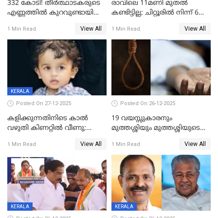
332 കോടി! തീർത്ഥാടകരുടെ
രാവിലെ 11മണി മുതൽ
എണ്ണത്തിൽ കുറവുണ്ടായിട്ടും
കണ്ടിട്ടില്ല; ചിറ്റൂരിൽ നിന്ന് 6
ശബരിമലയിൽ വരുമാനം
വയസ്സുകാരനെ കാണാതായി
View All
View All
1 Min Read
1 Min Read
കുതിച്ചുയരുന്നു
KERALA
Posted On 27-12-2025
Posted On 26-12-2025
കളിക്കുന്നതിനിടെ കാൽ
19 വയസ്സുകാരനും
വഴുതി കിണറ്റിൽ വീണു;
മുത്തശ്ശിയും മുത്തശ്ശിയുടെ
ഒന്നര വയസ്സുകാരന്
സഹോദരിയും വീട്ടിൽ തൂങ്ങി
View All
View All
1 Min Read
1 Min Read
ദാരുണാന്ത്യം
മരിച്ചനിലയിൽ
KERALA
KERALA