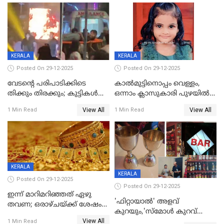
KERALA
KERALA
Posted On 29-12-2025
Posted On 29-12-2025
വേടന്റെ പരിപാടിക്കിടെ
കാൽമുട്ടിനൊപ്പം വെള്ളം,
തിക്കും തിരക്കും; കുട്ടികള്‍
ഒന്നാം ക്ലാസുകാരി പുഴയിൽ
ഉള്‍പ്പെടെ നിരവധി പേര്‍ക്ക്
മുങ്ങി മരിച്ചു; ദാരുണ സംഭവം
View All
View All
1 Min Read
1 Min Read
പരിക്ക്; പാളം മറികടന്ന
കുട്ടികൾക്കൊപ്പം
യുവാവ് ട്രെയിന്‍ തട്ടി മരിച്ചു
കളിക്കുന്നതിനിടെ
KERALA
KERALA
Posted On 29-12-2025
Posted On 29-12-2025
ഇന്ന് മാറിമറിഞ്ഞത് ഏഴു
'ഫിറ്റായാൽ' അളവ്
തവണ; ഒരാഴ്ചയ്ക്ക് ശേഷം
കുറയും,'സ്‌മോൾ കുറവ്
സ്വർണവിലയിൽ ഇടിവ്
View All
പിടികൂടി; ബാറിന് 25,000 രൂപ
1 Min Read