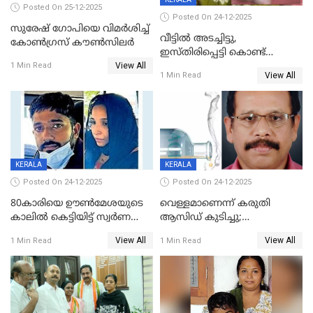
Posted On 25-12-2025
Posted On 24-12-2025
സുരേഷ് ഗോപിയെ വിമര്‍ശിച്ച്
വീട്ടിൽ അടച്ചിട്ടു,
കോണ്‍ഗ്രസ് കൗണ്‍സിലര്‍
ഇസ്തിരിപ്പെട്ടി കൊണ്ട്
View All
പൊള്ളിച്ചു; 8 മാസം
1 Min Read
View All
1 Min Read
ഗർഭിണിയായ യുവതിക്ക് ക്രൂര
മർദനം
KERALA
KERALA
Posted On 24-12-2025
Posted On 24-12-2025
80കാരിയെ ഊൺമേശയുടെ
വെള്ളമാണെന്ന് കരുതി
കാലിൽ കെട്ടിയിട്ട് സ്വർണവും
ആസിഡ് കുടിച്ചു;
പണവും കവർന്നു;
ചികിത്സയിലിരുന്ന ആള്‍
View All
View All
1 Min Read
1 Min Read
കൊച്ചുമകനും സുഹൃത്തും
മരിച്ചു
അറസ്റ്റിൽ