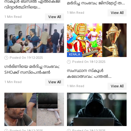
സ്കൂൾ ബസിൽ എൽകെജി
മര്‍ദിച്ച സംഭവം; ജിസ്‌ട്രേറ്റ് തല
വിദ്യാര്‍ത്ഥിനിയെ
അന്വേഷണം വേണമെന്ന്
View All
ലൈംഗികമായി ഉപദ്രവിച്ചു;
1 Min Read
യുവതി
View All
1 Min Read
ക്ലീനര്‍ പിടിയിൽ
KERALA
Posted On 19-12-2025
Posted On 18-12-2025
ഗര്‍ഭിണിയെ മർദിച്ച സംഭവം;
സംസ്ഥാന സ്കൂൾ
SHOക്ക് സസ്പെൻഷൻ
കലോത്സവം: പന്തൽ
View All
കാൽനാട്ടൽ 20 ന്
1 Min Read
View All
1 Min Read
Posted On 18-12-2025
Posted On 18-12-2025