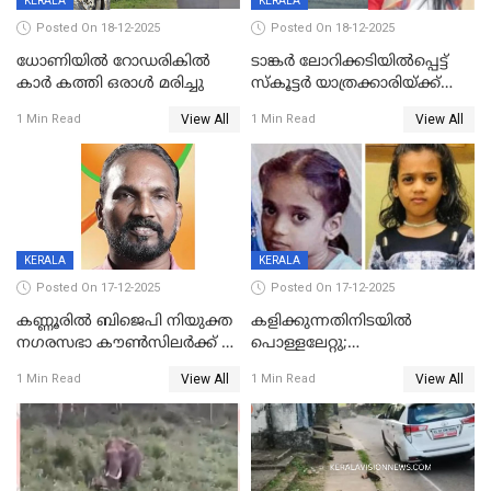
KERALA
KERALA
Posted On 18-12-2025
Posted On 18-12-2025
ധോണിയിൽ റോഡരികിൽ
ടാങ്കർ ലോറിക്കടിയിൽപ്പെട്ട്
കാർ കത്തി ഒരാൾ മരിച്ചു
സ്കൂട്ടർ യാത്രക്കാരിയ്ക്ക്
ദാരുണാന്ത്യം; അപകടം
View All
View All
1 Min Read
1 Min Read
കണ്ടോത്ത് ദേശീയ പാതയിൽ
KERALA
KERALA
Posted On 17-12-2025
Posted On 17-12-2025
കണ്ണൂരിൽ ബിജെപി നിയുക്ത
കളിക്കുന്നതിനിടയിൽ
നഗരസഭാ കൗൺസിലർക്ക് 36
പൊള്ളലേറ്റു;
വർഷം തടവുശിക്ഷ
ചികിത്സയിലായിരുന്ന രണ്ടാം
View All
View All
1 Min Read
1 Min Read
ക്ലാസ് വിദ്യാർത്ഥിനി മരിച്ചു