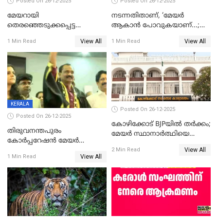
Posted On 26-12-2025
Posted On 26-12-2025
മേയറായി
നടന്നതിതാണ്, ‘മേയർ
തെരഞ്ഞെടുക്കപ്പെട്ട
ആകാൻ പോവുകയാണ്...;
ശേഷമുള്ള പി ഇന്ദിരയുടെ
ആവട്ടെ, അഭിനന്ദനങ്ങൾ’;
View All
View All
1 Min Read
1 Min Read
ആദ്യ വോട്ട് അസാധു; കണ്ണൂർ
മുഖ്യമന്ത്രിയുടെ ഓഫീസ്
ഡെപ്യൂട്ടി മേയർ സ്ഥാനത്ത്
തന്നെ വിശദീകരിയ്ക്കുന്നു;
താഹിറിന് വിജയം
സത്യമിതാണ്
KERALA
Posted On 26-12-2025
Posted On 26-12-2025
കോഴിക്കോട് BJPയിൽ തർക്കം;
തിരുവനന്തപുരം
മേയർ സ്ഥാനാർത്ഥിയെ
കോര്‍പ്പറേഷന്‍ മേയര്‍
പരസ്യമായി പ്രഖ്യാപിച്ചില്ല
View All
തെരഞ്ഞെടുപ്പ്; സിപിഐഎം
2 Min Read
View All
1 Min Read
ഹൈക്കോടതിയിലേക്ക്;
സത്യപ്രതിജ്ഞ ചടങ്ങില്‍
ചട്ടലംഘനമെന്ന് പാർട്ടി