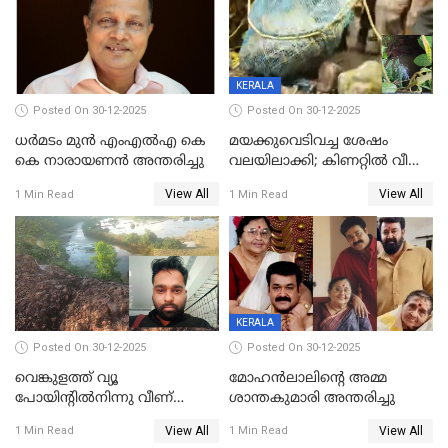
KERALA
Posted On 30-12-2025
Posted On 30-12-2025
ധർമടം മുൻ എംഎല്‍എ കെ
മയക്കുവെടിവച്ച ശേഷം
കെ നാരായണന്‍ അന്തരിച്ചു
വലയിലാക്കി; കിണറ്റിൽ വീണ
കടുവയെ പുറത്തെത്തിച്ചു
View All
View All
1 Min Read
1 Min Read
KERALA
Posted On 30-12-2025
Posted On 30-12-2025
വെങ്കുളത്ത് വ്യൂ
മോഹന്‍ലാലിന്‍റെ അമ്മ
പോയിന്റിൽനിന്നു വീണ്
ശാന്തകുമാരി അന്തരിച്ചു
യുവാവ് മരിച്ചു
View All
View All
1 Min Read
1 Min Read