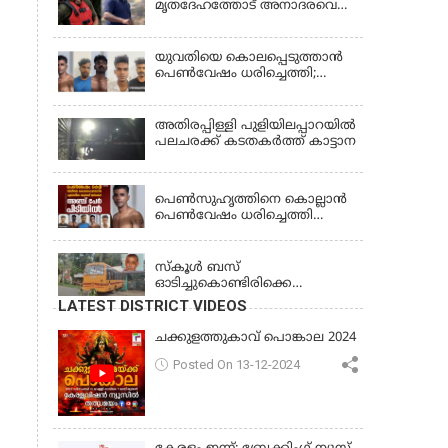
മൃതദേഹത്തോട് അനാദരവെന്ന്
ജാമ്യാപേക്ഷ തള്ളി
പരാതി; ആംബുലന്‍സ്
ക്രമീകരണത്തില്‍ ഗുരുതര
വീഴ്ച; മൃതദേഹം ചാവക്കാട്
യുവതിയെ കൊലപ്പെടുത്താൻ
വരെ എത്തിച്ചത് ഫ്രീസര്‍
പെൺവേഷം ധരിച്ചെത്തി;
സംവിധാനം ഇല്ലാതെയെന്നും
അഞ്ചംഗ സംഘം പിടിയിൽ
ആരോപണം
അതിരപ്പിള്ളി പുളിയിലപ്പാറയിൽ
പലചരക്ക് കടതകർത്ത് കാട്ടാന
KERALA
പെണ്‍സുഹൃത്തിനെ കൊല്ലാന്‍
പെണ്‍വേഷം ധരിച്ചെത്തി
യുവാവ്; അഞ്ചുപേരെ പൊക്കി
KERALA
പൊലീസ്
സ്കൂൾ ബസ്
ഓടിച്ചുകൊണ്ടിരിക്കെ
ഡ്രൈവർക്ക് ഹൃദയാഘാതം;
LATEST DISTRICT VIDEOS
ബസ് കെട്ടിടത്തിൽ ഇടിച്ചുനിന്നു;
ഡ്രൈവർ മരിച്ചു, രണ്ട്
ചക്കുളത്തുകാവ് പൊങ്കാല 2024
കുട്ടികൾക്ക് പരിക്ക്
Posted On 13-12-2024