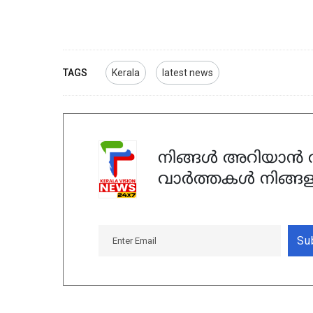
TAGS
Kerala
latest news
നിങ്ങൾ അറിയാൻ ആ
വാർത്തകൾ നിങ്ങള
Su