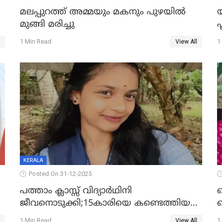
മലപ്പുറത്ത് അമ്മയും മകനും പുഴയിൽ
മുങ്ങി മരിച്ചു
ഫ
1 Min Read
1
View All
KERALA
Posted On 31-12-2025
പത്താം ക്ലാസ്സ് വിദ്യാര്‍ഥിനി
ജീവനൊടുക്കി;15കാരിയെ കണ്ടെത്തിയത്
ക
കിടപ്പുമുറിയില്‍ തൂങ്ങി മരിച്ച നിലയിൽ
ല
1 Min Read
1
View All