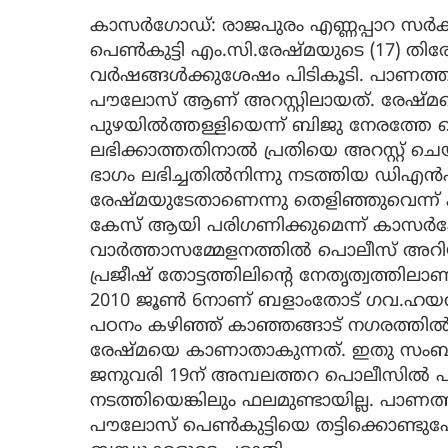
കാസർഗോഡ്: രാജപുരം എണ്ണപ്പാറ സർ
പെൺകുട്ടി എം.സി.രേഷ്മയുടെ (17) തി
വർഷങ്ങള്‍ക്കുശേഷം പിടികൂടി. പാണത്തൂ
പൗലോസ് ആണ് അറസ്റ്റിലായത്. രേഷ്മയ
പുഴയിൽത്തള്ളിയെന്ന് ബിജു നേരത്തേ
ലഭിക്കാത്തതിനാൽ പ്രതിയെ അറസ്റ്റ് ചെയ്ത
ഭാഗം ലഭിച്ചതിൽനിന്നു നടത്തിയ ഡ
രേഷ്മയുടേതാണെന്നു തെളിഞ്ഞുവെന്ന്
കേസ് ആയി പരിഗണിക്കുമെന്ന് കാസർക
വാർത്താസമ്മേളനത്തിൽ പൊലീസ് അറിയിച
പ്രജീഷ് തോട്ടത്തിലിന്റെ നേതൃത്വത്തി
2010 ജൂൺ 6നാണ് ബളാംതോട് ഗവ.ഹയർസ
പഠനം കഴിഞ്ഞ് കാഞ്ഞങ്ങാട് നഗരത്തിൽ
രേഷ്മയെ കാണാതാകുന്നത്. ഇതു സംബന്ധ
ജനുവരി 19ന് അമ്പലത്തറ പൊലീസിൽ
നടത്തിയെങ്കിലും ഫലമുണ്ടായില്ല. പാണത
പൗലോസ് പെൺകുട്ടിയെ തട്ടിക്കൊണ്ടുപ