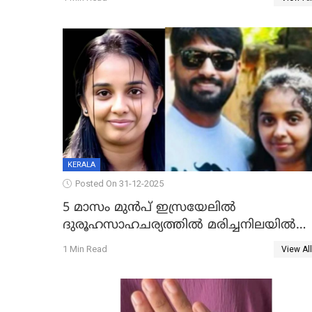
KERALA
Posted On 31-12-2025
5 മാസം മുൻപ് ഇസ്രയേലിൽ
ദുരൂഹസാഹചര്യത്തിൽ മരിച്ചനിലയിൽ
കണ്ടെത്തിയ മലയാളി യുവാവിന്റെ
1 Min Read
View All
ഭാര്യയും മരിച്ചു