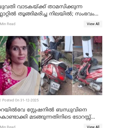
യുവതി വാടകയ്ക്ക് താമസിക്കുന്ന
്ലാറ്റില്‍ തൂങ്ങിമരിച്ച നിലയില്‍; സംഭവം
കൈതപ്പൊയിലില്‍
 Min Read
View All
Posted On 31-12-2025
റെയിൽവേ സ്റ്റേഷനിൽ ബന്ധുവിനെ
ൊണ്ടാക്കി മടങ്ങുന്നതിനിടെ ടോറസ്സ്
ോറി സ്കൂട്ടറിൽ ഇടിച്ചു : യുവതിക്ക്
 Min Read
View All