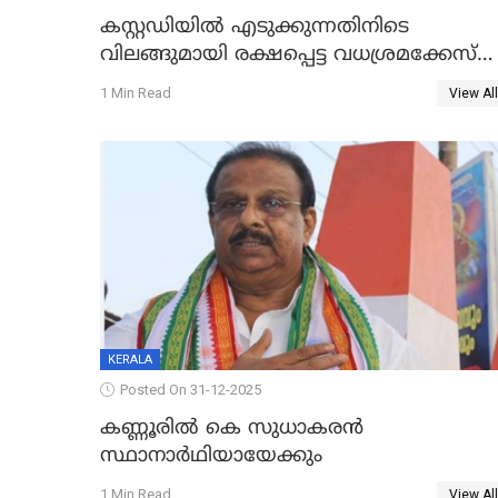
കസ്റ്റഡിയിൽ എടുക്കുന്നതിനിടെ
വിലങ്ങുമായി രക്ഷപ്പെട്ട വധശ്രമക്കേസ്
പ്രതി പിടിയിൽ
1 Min Read
View All
KERALA
Posted On 31-12-2025
കണ്ണൂരിൽ കെ സുധാകരൻ
സ്ഥാനാർഥിയായേക്കും
1 Min Read
View All