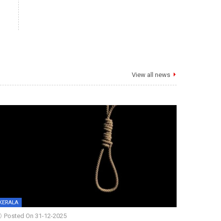
View all news
KERALA
Posted On 31-12-2025