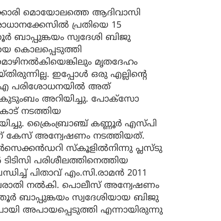
ക്കാരി മൊയോലത്തെ ആദിവാസി
രോധാനക്കേസിൽ പ്രതിയെ 15
ർ ബാപ്പുങ്കയം സ്വദേശി ബിജു
െ കൊലപ്പെടുത്തി
 മൊഴിനൽകിയെങ്കിലും മൃതദേഹം
ിരുന്നില്ല. ഇപ്പോൾ ഒരു എല്ലിന്റെ
ിഎൻഎ പരിശോധനയിൽ‌ അത്
 കുടുംബം അറിയിച്ചു. പോക്സോ
ോട് നടത്തിയ
്ചു. ക്രൈംബ്രാഞ്ച് കണ്ണൂർ എസ്പി
ലാണ് കേസ് അന്വേഷണം നടത്തിയത്.
െക്കൻഡറി സ്കൂളിൽനിന്നു പ്ലസ്ടു
 ടിടിസി പരിശീലത്തിനെത്തിയ
ിച്ച് ‌പിതാവ് എം.സി.രാമൻ 2011
 പരാതി നൽകി. പൊലീസ് അന്വേഷണം
്തൂർ ബാപ്പുങ്കയം സ്വദേശിയായ ബിജു
ോയി അപായപ്പെടുത്തി എന്നായിരുന്നു