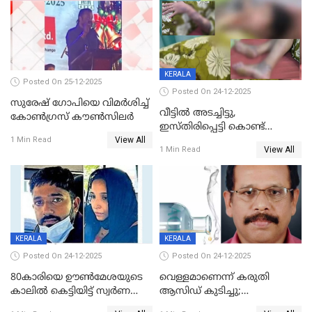
KERALA
Posted On 25-12-2025
Posted On 24-12-2025
സുരേഷ് ഗോപിയെ വിമര്‍ശിച്ച്
വീട്ടിൽ അടച്ചിട്ടു,
കോണ്‍ഗ്രസ് കൗണ്‍സിലര്‍
ഇസ്തിരിപ്പെട്ടി കൊണ്ട്
View All
പൊള്ളിച്ചു; 8 മാസം
1 Min Read
View All
1 Min Read
ഗർഭിണിയായ യുവതിക്ക് ക്രൂര
മർദനം
KERALA
KERALA
Posted On 24-12-2025
Posted On 24-12-2025
80കാരിയെ ഊൺമേശയുടെ
വെള്ളമാണെന്ന് കരുതി
കാലിൽ കെട്ടിയിട്ട് സ്വർണവും
ആസിഡ് കുടിച്ചു;
പണവും കവർന്നു;
ചികിത്സയിലിരുന്ന ആള്‍