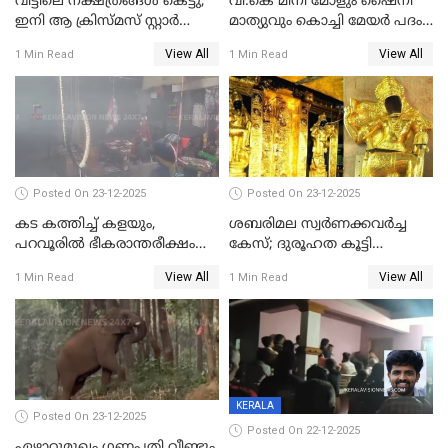
വീട്ടിലെ നക്ഷത്രങ്ങൾ കെട്ടു;
വി.കെ മിനി മോളും ഷൈനി
ഇനി ആ ക്രിസ്മസ് സ്റ്റാർ
മാത്യുവും കൊച്ചി മേയർ പദം
മാത്രം; പൈതങ്ങൾക്ക്
പങ്കിടും; ദീപ്തി മേരി വർഗീസ്
View All
View All
1 Min Read
1 Min Read
വേണ്ടിയുള്ള
മേയറാകില്ല
പിടിവലിക്കിടയിൽ
അപ്പൂപ്പനെതിരെ പോക്സോ
കേസ് ഒടുവിൽ 4 ജീവനുകൾ
പൊലിഞ്ഞു
Posted On 23-12-2025
Posted On 23-12-2025
കട കത്തിച്ച് കളയും,
ശബരിമല സ്വര്‍ണക്കവര്‍ച്ച
പറവൂരില്‍ ഭീകരാന്തരീക്ഷം
കേസ്; ദുരൂഹത കൂട്ടി
സൃഷ്ടിച്ച് കുട്ടി ലഹരിസംഘം
വിദേശവ്യവസായിയുടെ മൊഴി
View All
View All
1 Min Read
1 Min Read
KERALA
Posted On 23-12-2025
Posted On 22-12-2025
ഏഴാറ്റുമുഖം ഗണപതി വീണ്ടും