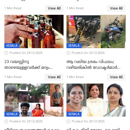
ലൈംഗികാതിക്രമം; 36കാരന്
അറിയിച്ചിട്ടില്ല, മേയറെ
View All
View All
1 Min Read
1 Min Read
59 വർഷം തടവും 90,൦൦൦ രൂപ
കണ്ടെത്താൻ ഇന്ന് കോർ
പിഴയും ശിക്ഷ
കമ്മിറ്റി കൂടിയില്ല';
അതൃപ്തിയുമായി ദീപ്തി മേരി
വർഗീസ്
KERALA
KERALA
Posted On 23-12-2025
Posted On 23-12-2025
23 വയസ്സിനു
ആ വലിയ ശ്രമം വിഫലം;
താഴെയുള്ളവർക്ക് മദ്യം
വഴിയരികില്‍ ‌ഡോക്ടര്‍മാര്‍
നൽകിയതിനെതിരെ കർശന
ശസ്ത്രക്രിയ നടത്തിയ ലിനു
View All
View All
1 Min Read
1 Min Read
നടപടി;സ്ഥാപനങ്ങൾക്കെതിരെ
മരണത്തിന് കീഴടങ്ങി
രണ്ട് കേസുകൾ
KERALA
KERALA
Posted On 23-12-2025
Posted On 23-12-2025