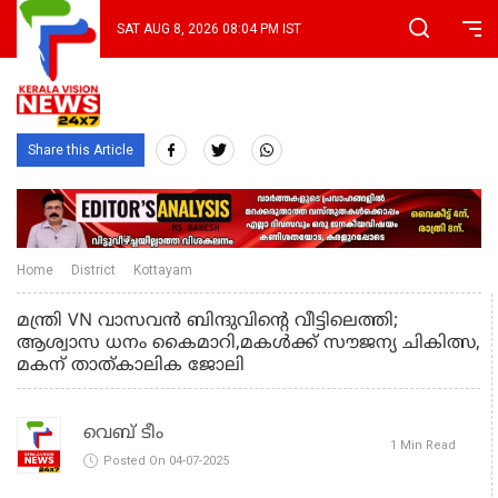
SAT AUG 8, 2026 08:04 PM IST
Share this Article
Home
District
Kottayam
മന്ത്രി VN വാസവൻ ബിന്ദുവിന്റെ വീട്ടിലെത്തി;
ആശ്വാസ ധനം കൈമാറി,മകൾക്ക് സൗജന്യ ചികിത്സ,
മകന് താത്കാലിക ജോലി
വെബ് ടീം
1 Min Read
Posted On 04-07-2025