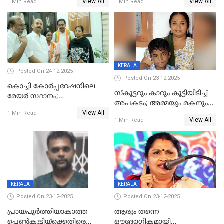
View All
View All
1 Min Read
1 Min Read
കൊച്ചുമകനും സുഹൃത്തും
മരിച്ചു
അറസ്റ്റിൽ
KERALA
Posted On 24-12-2025
Posted On 23-12-2025
കൊച്ചി കോര്‍പ്പറേഷനിലെ
സ്കൂട്ടറും കാറും കൂട്ടിയിടിച്ച്
മേയര്‍ സ്ഥാനം;
അപകടം; അമ്മയും മകനും
കോണ്‍ഗ്രസില്‍ അതൃപതി
View All
മരിച്ചു, മറ്റൊരു മകൻ
1 Min Read
രൂക്ഷം
View All
1 Min Read
ഗുരുതരാവസ്ഥയിൽ
KERALA
KERALA
Posted On 23-12-2025
Posted On 23-12-2025
പ്രായപൂർത്തിയാകാത്ത
ആരും തന്നെ
പെൺകുട്ടിയ്ക്കെതിരെ
ഔദ്യോഗികമായി