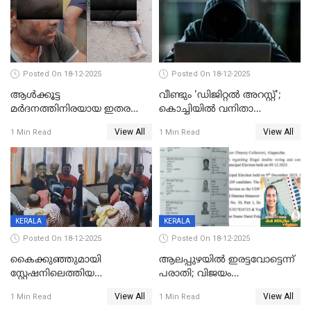
Posted On 18-12-2025
Posted On 18-12-2025
ആൾക്കൂട്ട
വീണ്ടും 'ഡിജിറ്റല്‍ അറസ്റ്റ്';
മർദനത്തിനിരയായ ഇതര
കൊച്ചിയില്‍ വനിതാ
സംസ്ഥാന തൊഴിലാളി മരിച്ചു;
ഡോക്ടര്‍ക്ക് നഷ്ടമായത് 6.38
View All
View All
1 Min Read
1 Min Read
നടുക്കുന്ന സംഭവം
കോടി രൂപ
വാളയാറിൽ
KERALA
KERALA
Posted On 18-12-2025
Posted On 18-12-2025
കൈക്കുഞ്ഞുമായി
ആലപ്പുഴയിൽ ഇരട്ടവോട്ടെന്ന്
സ്റ്റേഷനിലെത്തിയ
പരാതി; വിജയം
യുവതിയ്ക്ക് മർദ്ദനം; സിഐ
റദ്ദാക്കണമെന്ന് വലിയമരം
View All
View All
1 Min Read
1 Min Read
കരണത്തടിച്ചു; CC ടിവി
വാർഡിലെ എൽഡിഎഫ്