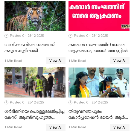
സത്യപ്രതിജ്ഞ ചടങ്ങില്‍
ചട്ടലംഘനമെന്ന് പാർട്ടി
Posted On 26-12-2025
Posted On 25-12-2025
വണ്ടിക്കടവിലെ നരഭോജി
കരോള്‍ സംഘത്തിന് നേരെ
കടുവ കൂട്ടിലായി
ആക്രമണം; ഒരാള്‍ അറസ്റ്റില്‍
View All
View All
1 Min Read
1 Min Read
Posted On 25-12-2025
Posted On 25-12-2025
ഗര്‍ഭിണിയെ പൊള്ളലേല്‍പ്പിച്ച
തിരുവനന്തപുരം
കേസ്; ആണ്‍സുഹൃത്ത്
കോര്‍പ്പറേഷന്‍ മേയർ; ആര്‍
പിടിയില്‍
ശ്രീലേഖയ്ക്ക് മുൻതൂക്കം
View All
View All
1 Min Read
1 Min Read