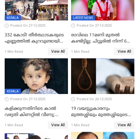
KERALA
LATEST NEWS
Posted On 27-12-2025
Posted On 27-12-2025
332 കോടി! തീർത്ഥാടകരുടെ
രാവിലെ 11മണി മുതൽ
എണ്ണത്തിൽ കുറവുണ്ടായിട്ടും
കണ്ടിട്ടില്ല; ചിറ്റൂരിൽ നിന്ന് 6
ശബരിമലയിൽ വരുമാനം
വയസ്സുകാരനെ കാണാതായി
View All
View All
1 Min Read
1 Min Read
കുതിച്ചുയരുന്നു
KERALA
Posted On 27-12-2025
Posted On 26-12-2025
കളിക്കുന്നതിനിടെ കാൽ
19 വയസ്സുകാരനും
വഴുതി കിണറ്റിൽ വീണു;
മുത്തശ്ശിയും മുത്തശ്ശിയുടെ
ഒന്നര വയസ്സുകാരന്
സഹോദരിയും വീട്ടിൽ തൂങ്ങി
View All
View All
1 Min Read
1 Min Read
ദാരുണാന്ത്യം
മരിച്ചനിലയിൽ