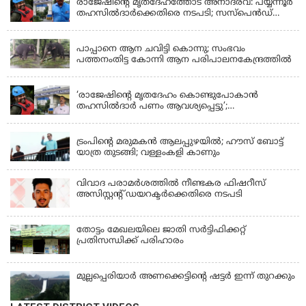
രാജേഷിന്റെ മൃതദേഹത്തോട് അനാദരവ്: പയ്യന്നൂർ
തഹസിൽദാർക്കെതിരെ നടപടി; സസ്പെൻഡ്
ചെയ്യാൻ നിർദേശം നൽകി മന്ത്രി
KERALA
പാപ്പാനെ ആന ചവിട്ടി കൊന്നു; സംഭവം
പത്തനംതിട്ട കോന്നി ആന പരിപാലനകേന്ദ്രത്തിൽ
KERALA
‘രാജേഷിന്‍റെ മൃതദേഹം കൊണ്ടുപോകാന്‍
തഹസില്‍ദാര്‍ പണം ആവശ്യപ്പെട്ടു’;
ഗുരുതരആരോപണം
LATEST NEWS
ട്രംപിന്റെ മരുമകന്‍ ആലപ്പുഴയില്‍; ഹൗസ് ബോട്ട്
യാത്ര തുടങ്ങി; വള്ളംകളി കാണും
വിവാദ പരാമര്‍ശത്തില്‍ നീണ്ടകര ഫിഷറീസ്
അസിസ്റ്റന്റ് ഡയറക്ടര്‍ക്കെതിരെ നടപടി
തോട്ടം മേഖലയിലെ ജാതി സര്‍ട്ടിഫിക്കറ്റ്
പ്രതിസന്ധിക്ക് പരിഹാരം
മുല്ലപ്പെരിയാര്‍ അണക്കെട്ടിൻ്റെ ഷട്ടര്‍ ഇന്ന് തുറക്കും