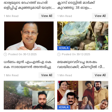
ഭാര്യയുടെ ദേഹത്ത് ലഹരി
ക്ലാസ് ടെസ്റ്റിൽ മാർക്ക്
ഒളിപ്പിച്ച് കുഞ്ഞുമായി യാത്ര;
കുറഞ്ഞു; 38 ഓളം
ഓട്ടോ വളഞ്ഞ് ദമ്പതികളെ
വിദ്യാർഥികളെ ട്യൂഷൻ
View All
View All
1 Min Read
1 Min Read
പിടികൂടി പൊലീസ്
സെന്ററിലെ അധ്യാപകന്‍
മർദിച്ചതായി പരാതി
KERALA
Posted On 30-12-2025
Posted On 30-12-2025
ധർമടം മുൻ എംഎല്‍എ കെ
മയക്കുവെടിവച്ച ശേഷം
കെ നാരായണന്‍ അന്തരിച്ചു
വലയിലാക്കി; കിണറ്റിൽ വീണ
കടുവയെ പുറത്തെത്തിച്ചു
View All
View All
1 Min Read
1 Min Read
KERALA