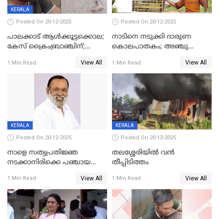
KERALA
Posted On 20-12-2025
Posted On 20-12-2025
പാലക്കാട് ആൾക്കൂട്ടക്കൊല;
നാടിനെ നടുക്കി ദാരുണ
കേസ് ക്രൈംബ്രാഞ്ചിന്;
കൊലപാതകം; അഞ്ചു
DYSPയുടെ നേതൃത്വത്തിൽ
വയസ്സുകാരനെ 'അമ്മ
View All
View All
1 Min Read
1 Min Read
അന്വേഷിക്കും
കഴുത്തുഞെരിച്ച് കൊന്നു
KERALA
KERALA
Posted On 20-12-2025
Posted On 20-12-2025
നാളെ സത്യപ്രതിജ്ഞ
തലശ്ശേരിയിൽ വൻ
നടക്കാനിരിക്കെ പഞ്ചായത്ത്
തീപ്പിടിത്തം
മെമ്പർ മരിച്ചു
View All
View All
1 Min Read
1 Min Read