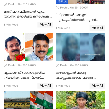
KERALA
Posted On 29-12-2025
Posted On 29-12-2025
ഇന്ന് മാറിമറിഞ്ഞത് ഏഴു
'ഫിറ്റായാൽ' അളവ്
തവണ; ഒരാഴ്ചയ്ക്ക് ശേഷം
കുറയും,'സ്‌മോൾ കുറവ്
സ്വർണവിലയിൽ ഇടിവ്
View All
പിടികൂടി; ബാറിന് 25,000 രൂപ
1 Min Read
View All
1 Min Read
പിഴ
Posted On 29-12-2025
Posted On 29-12-2025
വ്യാപാരി ജീവനൊടുക്കിയ
കഴക്കൂട്ടത്ത് നാലു
നിലയില്‍; കോണ്‍ഗ്രസ്
വയസ്സുകാരന്റെ മരണം
കൗണ്‍സിലറുടെ
കൊലപാതകം: അമ്മയും
View All
View All
1 Min Read
1 Min Read
മാനസികപീഡനമെന്ന് കുറിപ്പ്
സുഹൃത്തും പൊലീസ്
കസ്റ്റഡിയിൽ