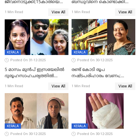
ജീവനൊടുക്കി;15കാരിയെ
ബന്ധുവിനെ കൊണ്ടാക്കി
കണ്ടെത്തിയത്
മടങ്ങുന്നതിനിടെ ടോറസ്സ്
View All
View All
1 Min Read
1 Min Read
കിടപ്പുമുറിയില്‍ തൂങ്ങി മരിച്ച
ലോറി സ്കൂട്ടറിൽ ഇടിച്ചു :
നിലയിൽ
യുവതിക്ക് ദാരുണാന്ത്യം
KERALA
KERALA
Posted On 31-12-2025
Posted On 30-12-2025
5 മാസം മുൻപ് ഇസ്രയേലിൽ
രണ്ട് കോടി രൂപ
ദുരൂഹസാഹചര്യത്തിൽ
നഷ്ടപരിഹാരം വേണം;
മരിച്ചനിലയിൽ കണ്ടെത്തിയ
ജിസിഡിഎക്ക് വക്കീൽ
View All
View All
1 Min Read
1 Min Read
മലയാളി യുവാവിന്റെ ഭാര്യയും
നോട്ടീസയച്ച് ഉമാ തോമസ്
മരിച്ചു
KERALA
KERALA
Posted On 30-12-2025
Posted On 30-12-2025