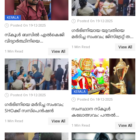
KERALA
Posted On 19-12-2025
Posted On 19-12-2025
ഗര്‍ഭിണിയായ യുവതിയെ
സ്കൂൾ ബസിൽ എൽകെജി
മര്‍ദിച്ച സംഭവം; ജിസ്‌ട്രേറ്റ് തല
വിദ്യാര്‍ത്ഥിനിയെ
അന്വേഷണം വേണമെന്ന്
View All
ലൈംഗികമായി ഉപദ്രവിച്ചു;
1 Min Read
യുവതി
View All
1 Min Read
ക്ലീനര്‍ പിടിയിൽ
KERALA
Posted On 19-12-2025
Posted On 18-12-2025
ഗര്‍ഭിണിയെ മർദിച്ച സംഭവം;
സംസ്ഥാന സ്കൂൾ
SHOക്ക് സസ്പെൻഷൻ
കലോത്സവം: പന്തൽ
View All
കാൽനാട്ടൽ 20 ന്
1 Min Read
View All
1 Min Read