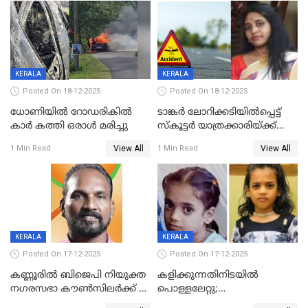
ദൃശ്യങ്ങൾ പുറത്ത്
സ്ഥാനാർത്ഥി
KERALA
KERALA
Posted On 18-12-2025
Posted On 18-12-2025
ധോണിയിൽ റോഡരികിൽ
ടാങ്കർ ലോറിക്കടിയിൽപ്പെട്ട്
കാർ കത്തി ഒരാൾ മരിച്ചു
സ്കൂട്ടർ യാത്രക്കാരിയ്ക്ക്
ദാരുണാന്ത്യം; അപകടം
View All
View All
1 Min Read
1 Min Read
കണ്ടോത്ത് ദേശീയ പാതയിൽ
KERALA
KERALA
Posted On 17-12-2025
Posted On 17-12-2025
കണ്ണൂരിൽ ബിജെപി നിയുക്ത
കളിക്കുന്നതിനിടയിൽ
നഗരസഭാ കൗൺസിലർക്ക് 36
പൊള്ളലേറ്റു;
വർഷം തടവുശിക്ഷ
ചികിത്സയിലായിരുന്ന രണ്ടാം