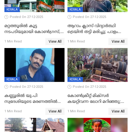
KERALA
KERALA
Posted On 27-12-2025
Posted On 27-12-2025
മറ്റത്തൂരിൽ കൂട്ട
ആറാം ക്ലാസ് വിദ്യാർത്ഥി
നടപടിയുമായി കോണ്‍ഗ്രസ്,
ട്രെയിൻ തട്ടി മരിച്ചു; പാളം
ബിജെപി പാളയത്തിലെത്തിയ
മുറിച്ചുകടക്കുന്നതിനിടെ
View All
View All
1 Min Read
1 Min Read
എട്ട് പേര്‍ ഉള്‍പ്പെടെ
അപകടം മലപ്പുറത്ത്
പത്തുപേരെ പുറത്താക്കി,
ചൊവ്വന്നൂരിലും നടപടി
KERALA
KERALA
Posted On 27-12-2025
Posted On 27-12-2025
കണ്ണൂരിൽ യു.പി
കോണ്‍ക്രീറ്റ് മിക്‌സര്‍
സ്വദേശിയുടെ മരണത്തിൽ
കയറ്റിവന്ന ലോറി മറിഞ്ഞു;
അഞ്ചംഗ സംഘത്തിനെതിരെ
രണ്ടുപേര്‍ക്ക് ദാരുണാന്ത്യം;
View All
View All
1 Min Read
1 Min Read
കേസ്; തർക്കമുണ്ടായത്
അപകടം കണ്ണൂരിൽ
ഫേഷ്യലിന് 300 രൂപ
ആവശ്യപ്പെട്ടതിനെച്ചൊല്ലി