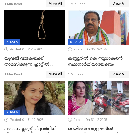
വിലങ്ങുമായി രക്ഷപ്പെട്ട
View All
View All
1 Min Read
1 Min Read
വധശ്രമക്കേസ് പ്രതി പിടിയിൽ
KERALA
KERALA
Posted On 31-12-2025
Posted On 31-12-2025
യുവതി വാടകയ്ക്ക്
കണ്ണൂരിൽ കെ സുധാകരൻ
താമസിക്കുന്ന ഫ്ലാറ്റില്‍
സ്ഥാനാർഥിയായേക്കും
തൂങ്ങിമരിച്ച നിലയില്‍;
View All
View All
1 Min Read
1 Min Read
സംഭവം കൈതപ്പൊയിലില്‍
KERALA
Posted On 31-12-2025
Posted On 31-12-2025
പത്താം ക്ലാസ്സ് വിദ്യാര്‍ഥിനി
റെയിൽവേ സ്റ്റേഷനിൽ