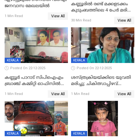
കണ്ണൂരിൽ രണ്ട് മക്കളടക്കം
ജനവാസ മേഖലയിൽ
കുടുംബത്തിലെ 4 പേർ മരിച്ച
View All
നിലയിൽ
1 Min Read
View All
30 Min Read
KERALA
KERALA
Posted On 22-12-2025
Posted On 22-12-2025
കണ്ണൂർ പാറാട് സിപിഐഎം
ശസ്ത്രക്രിയയ്‌ക്കിടെ യുവതി
ബ്രാഞ്ച് കമ്മിറ്റി ഓഫിസിൽ
മരിച്ചു; ചികിത്സാപ്പിഴവ്
തീയിട്ടു; നേതാക്കളുടെ
ആരോപിച്ച് ബന്ധുക്കൾ;
View All
View All
1 Min Read
1 Min Read
ചിത്രങ്ങളടക്കം കത്തിയ
സംഭവം മാവേലിക്കരയിൽ
നിലയിൽ
KERALA
KERALA