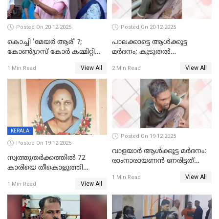
Posted On 20-12-2025
Posted On 20-12-2025
കൊച്ചി 'മേയർ ആര്' ?;
പാലക്കാട്ടെ ആള്‍ക്കൂട്ട
കോണ്‍ഗ്രസ് കോര്‍ കമ്മിറ്റി
മര്‍ദനം; കൂടുതല്‍
യോഗം ചൊവ്വാഴ്ച
അറസ്റ്റുണ്ടാവും, മര്‍ദിച്ചത് 15
View All
View All
1 Min Read
2 Min Read
അംഗ സംഘമെന്ന് വിവരം
KERALA
Posted On 19-12-2025
Posted On 19-12-2025
വാളയാർ ആൾക്കൂട്ട മർദനം:
സ്വത്തുതര്‍ക്കത്തില്‍ 72
രാംനാരായണൻ നേരിട്ടത്
കാരിയെ തീകൊളുത്തി
കൊടും ക്രൂരത; ശരീരത്തിൽ
View All
കൊന്നു;
1 Min Read
നാൽപ്പതിലേറെ
View All
1 Min Read
ക്രൂരകൊലപാതകത്തില്‍
മുറിവുകളെന്ന് പോസ്റ്റ്‌മോർട്ടം
സഹോദരിപുത്രന് ജീവപര്യന്തം
റിപ്പോർട്ട്