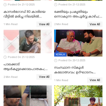
Posted On 21-12-2025
Posted On 21-12-2025
കാസർഗോഡ് 80 കാരിയെ
ഭക്തിയും പ്രകൃതിയും
വീട്ടിൽ മരിച്ച നിലയിൽ
ഒന്നാകുന്ന അപൂര്‍വ്വ കാഴ്ച;
കണ്ടെത്തി
ഭക്തർക്ക്
View All
View All
1 Min Read
2 Min Read
കാഴ്ചാനുഭവമൊരുക്കി
ശബരീ നന്ദനം
KERALA
Posted On 21-12-2025
Posted On 20-12-2025
പാലക്കാട്‌
സംസ്ഥാന സ്കൂൾ
ആൾകൂട്ടക്കൊലപാതകം;
കലോത്സവം: ഉദ്ഘാടനം
അന്വേഷണം
View All
മുഖ്യമന്ത്രി, സമാപനത്തിൽ
2 Min Read
ഊർജ്ജിതമാക്കിമാക്കി
View All
1 Min Read
മുഖ്യാതിഥിയായി
ക്രൈംബ്രാഞ്ച്
മോഹൻലാൽ