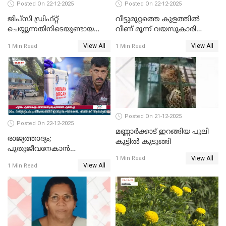
Posted On 22-12-2025
Posted On 22-12-2025
ജിപ്സി ഡ്രിഫ്റ്റ്
വീട്ടുമുറ്റത്തെ കുളത്തിൽ
ചെയ്യുന്നതിനിടെയുണ്ടായ
വീണ് മൂന്ന് വയസുകാരി
അപകടം; 14 വയസുകാരന്
മരിച്ചു
View All
View All
1 Min Read
1 Min Read
ദാരുണാന്ത്യം; ജീപ്സി
ഓടിച്ചയാൾ അറസ്റ്റിൽ.
Posted On 21-12-2025
Posted On 22-12-2025
മണ്ണാർക്കാട് ഇറങ്ങിയ പുലി
രാജ്യത്താദ്യം;
കൂട്ടിൽ കുടുങ്ങി
പുതുജീവനേകാൻ
View All
ഷിബുവിന്റെ ഹൃദയം
1 Min Read
View All
1 Min Read
എറണാകുളം സർക്കാർ
ജനറൽ
ആശുപത്രിയിലെത്തിച്ചു