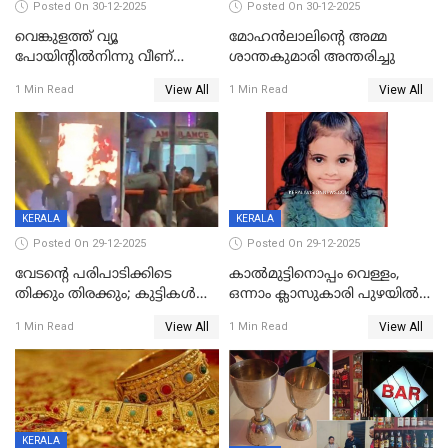
Posted On 30-12-2025
Posted On 30-12-2025
വെങ്കുളത്ത് വ്യൂ
മോഹന്‍ലാലിന്‍റെ അമ്മ
പോയിന്റിൽനിന്നു വീണ്
ശാന്തകുമാരി അന്തരിച്ചു
യുവാവ് മരിച്ചു
View All
View All
1 Min Read
1 Min Read
KERALA
KERALA
Posted On 29-12-2025
Posted On 29-12-2025
വേടന്റെ പരിപാടിക്കിടെ
കാൽമുട്ടിനൊപ്പം വെള്ളം,
തിക്കും തിരക്കും; കുട്ടികള്‍
ഒന്നാം ക്ലാസുകാരി പുഴയിൽ
ഉള്‍പ്പെടെ നിരവധി പേര്‍ക്ക്
മുങ്ങി മരിച്ചു; ദാരുണ സംഭവം
View All
View All
1 Min Read
1 Min Read
പരിക്ക്; പാളം മറികടന്ന
കുട്ടികൾക്കൊപ്പം
യുവാവ് ട്രെയിന്‍ തട്ടി മരിച്ചു
കളിക്കുന്നതിനിടെ
KERALA