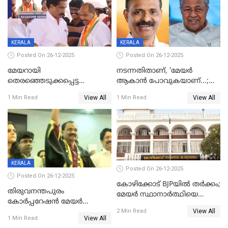
KERALA
KERALA
Posted On 26-12-2025
Posted On 26-12-2025
മേയറായി
നടന്നതിതാണ്, ‘മേയർ
തെരഞ്ഞെടുക്കപ്പെട്ട
ആകാൻ പോവുകയാണ്...;
ശേഷമുള്ള പി ഇന്ദിരയുടെ
ആവട്ടെ, അഭിനന്ദനങ്ങൾ’;
View All
View All
1 Min Read
1 Min Read
ആദ്യ വോട്ട് അസാധു; കണ്ണൂർ
മുഖ്യമന്ത്രിയുടെ ഓഫീസ്
ഡെപ്യൂട്ടി മേയർ സ്ഥാനത്ത്
തന്നെ വിശദീകരിയ്ക്കുന്നു;
താഹിറിന് വിജയം
സത്യമിതാണ്
KERALA
Posted On 26-12-2025
Posted On 26-12-2025
കോഴിക്കോട് BJPയിൽ തർക്കം;
തിരുവനന്തപുരം
മേയർ സ്ഥാനാർത്ഥിയെ
കോര്‍പ്പറേഷന്‍ മേയര്‍
പരസ്യമായി പ്രഖ്യാപിച്ചില്ല
View All
തെരഞ്ഞെടുപ്പ്; സിപിഐഎം
2 Min Read
View All
1 Min Read
ഹൈക്കോടതിയിലേക്ക്;