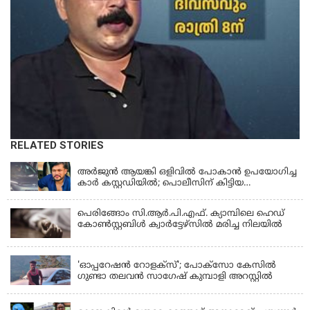
RELATED STORIES
KERALA
അർജുൻ ആയങ്കി ഒളിവിൽ പോകാൻ ഉപയോഗിച്ച
കാർ കസ്റ്റഡിയിൽ; പൊലീസിന് കിട്ടിയ
വാഹനത്തിന്റെ ഉടമ അർജുന്റെ ഭാര്യ
പെരിങ്ങോം സി.ആർ.പി.എഫ്. ക്യാമ്പിലെ ഹെഡ്
കോൺസ്റ്റബിൾ ക്വാർട്ടേഴ്സിൽ മരിച്ച നിലയിൽ
LATEST NEWS
'ഓപ്പറേഷൻ റോളക്സ്'; പോക്സോ കേസിൽ
ഗുണ്ടാ തലവൻ സാഗേഷ് കുമ്പാളി അറസ്റ്റിൽ
KERALA