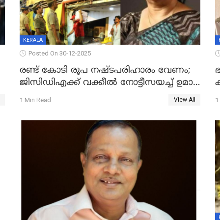
KERALA
Posted On 30-12-2025
രണ്ട് കോടി രൂപ നഷ്ടപരിഹാരം വേണം;
ഭ
ജിസിഡിഎക്ക് വക്കീൽ നോട്ടീസയച്ച് ഉമാ
തോമസ്
1 Min Read
1
View All