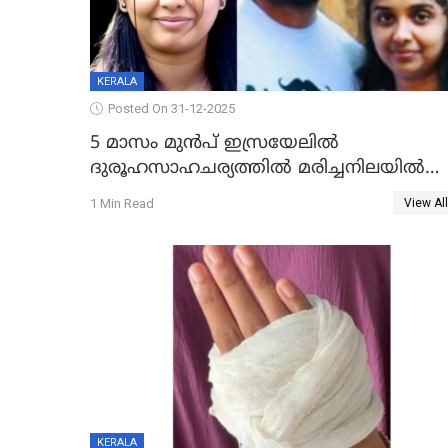
KERALA
Posted On 31-12-2025
5 മാസം മുൻപ് ഇസ്രയേലിൽ
ദുരൂഹസാഹചര്യത്തിൽ മരിച്ചനിലയിൽ
കണ്ടെത്തിയ മലയാളി യുവാവിന്റെ
1 Min Read
View All
ഭാര്യയും മരിച്ചു
KERALA