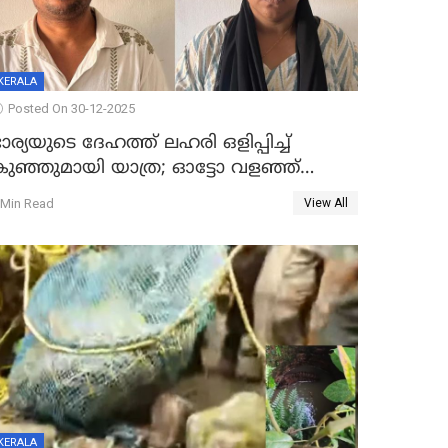
KERALA
Posted On 30-12-2025
ാര്യയുടെ ദേഹത്ത് ലഹരി ഒളിപ്പിച്ച്
കുഞ്ഞുമായി യാത്ര; ഓട്ടോ വളഞ്ഞ്
ദമ്പതികളെ പിടികൂടി പൊലീസ്
 Min Read
View All
KERALA