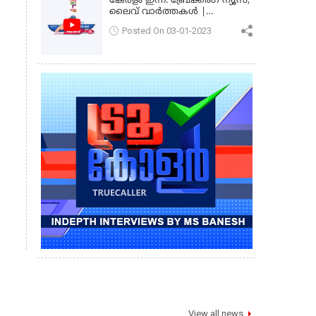
കേരളം ഇന്ന്: ബ്രേക്കിംഗ് ന്യൂസ്,
ലൈവ് വാർത്തകൾ |
കേരളവിഷൻ ന്യൂസ്
Posted On 03-01-2023
View all news