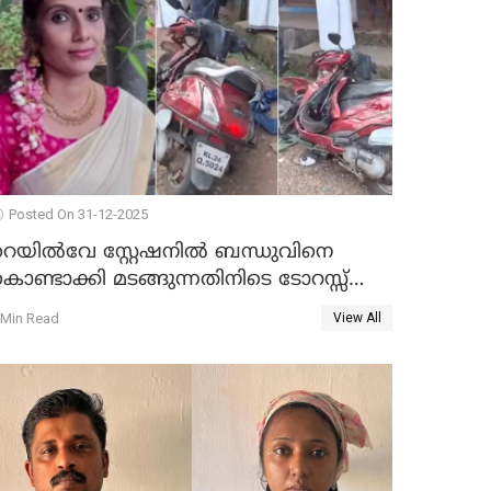
Posted On 31-12-2025
റെയിൽവേ സ്റ്റേഷനിൽ ബന്ധുവിനെ
ൊണ്ടാക്കി മടങ്ങുന്നതിനിടെ ടോറസ്സ്
ോറി സ്കൂട്ടറിൽ ഇടിച്ചു : യുവതിക്ക്
 Min Read
View All
ാരുണാന്ത്യം