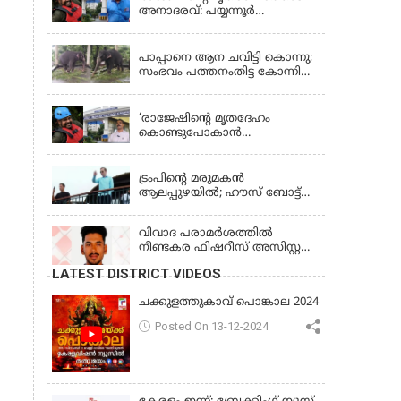
അനാദരവ്: പയ്യന്നൂർ
തഹസിൽദാർക്കെതിരെ നടപടി;
KERALA
സസ്പെൻഡ് ചെയ്യാൻ
നിർദേശം നൽകി മന്ത്രി
പാപ്പാനെ ആന ചവിട്ടി കൊന്നു;
സംഭവം പത്തനംതിട്ട കോന്നി
ആന പരിപാലനകേന്ദ്രത്തിൽ
KERALA
‘രാജേഷിന്‍റെ മൃതദേഹം
കൊണ്ടുപോകാന്‍
തഹസില്‍ദാര്‍ പണം
LATEST NEWS
ആവശ്യപ്പെട്ടു’;
ഗുരുതരആരോപണം
ട്രംപിന്റെ മരുമകന്‍
ആലപ്പുഴയില്‍; ഹൗസ് ബോട്ട്
യാത്ര തുടങ്ങി; വള്ളംകളി
കാണും
വിവാദ പരാമര്‍ശത്തില്‍
നീണ്ടകര ഫിഷറീസ് അസിസ്റ്റന്റ്
ഡയറക്ടര്‍ക്കെതിരെ നടപടി
LATEST DISTRICT VIDEOS
ചക്കുളത്തുകാവ് പൊങ്കാല 2024
Posted On 13-12-2024