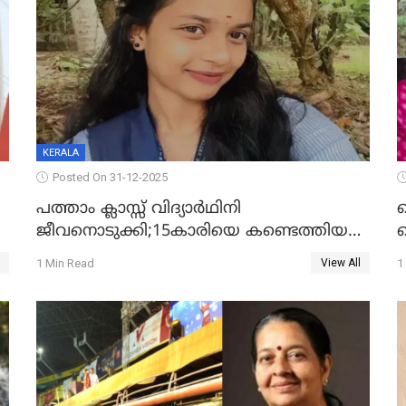
KERALA
Posted On 31-12-2025
പത്താം ക്ലാസ്സ് വിദ്യാര്‍ഥിനി
ജീവനൊടുക്കി;15കാരിയെ കണ്ടെത്തിയത്
ക
കിടപ്പുമുറിയില്‍ തൂങ്ങി മരിച്ച നിലയിൽ
ല
1 Min Read
1
View All
ദ