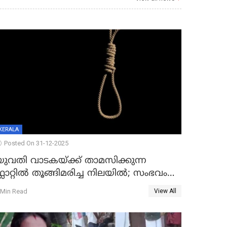
KERALA
Posted On 31-12-2025
യുവതി വാടകയ്ക്ക് താമസിക്കുന്ന
്ലാറ്റില്‍ തൂങ്ങിമരിച്ച നിലയില്‍; സംഭവം
കൈതപ്പൊയിലില്‍
 Min Read
View All