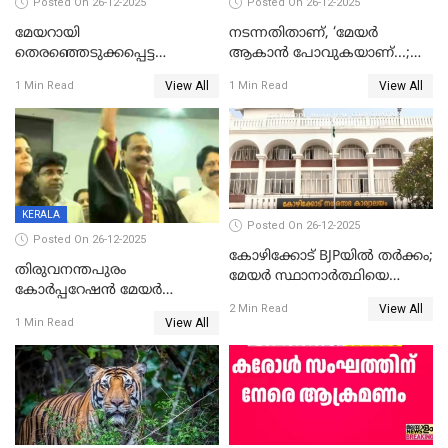
Posted On 26-12-2025
Posted On 26-12-2025
മേയറായി
നടന്നതിതാണ്, ‘മേയർ
തെരഞ്ഞെടുക്കപ്പെട്ട
ആകാൻ പോവുകയാണ്...;
ശേഷമുള്ള പി ഇന്ദിരയുടെ
ആവട്ടെ, അഭിനന്ദനങ്ങൾ’;
View All
View All
1 Min Read
1 Min Read
ആദ്യ വോട്ട് അസാധു; കണ്ണൂർ
മുഖ്യമന്ത്രിയുടെ ഓഫീസ്
ഡെപ്യൂട്ടി മേയർ സ്ഥാനത്ത്
തന്നെ വിശദീകരിയ്ക്കുന്നു;
താഹിറിന് വിജയം
സത്യമിതാണ്
KERALA
Posted On 26-12-2025
Posted On 26-12-2025
കോഴിക്കോട് BJPയിൽ തർക്കം;
തിരുവനന്തപുരം
മേയർ സ്ഥാനാർത്ഥിയെ
കോര്‍പ്പറേഷന്‍ മേയര്‍
പരസ്യമായി പ്രഖ്യാപിച്ചില്ല
View All
തെരഞ്ഞെടുപ്പ്; സിപിഐഎം
2 Min Read
View All
1 Min Read
ഹൈക്കോടതിയിലേക്ക്;
സത്യപ്രതിജ്ഞ ചടങ്ങില്‍
ചട്ടലംഘനമെന്ന് പാർട്ടി