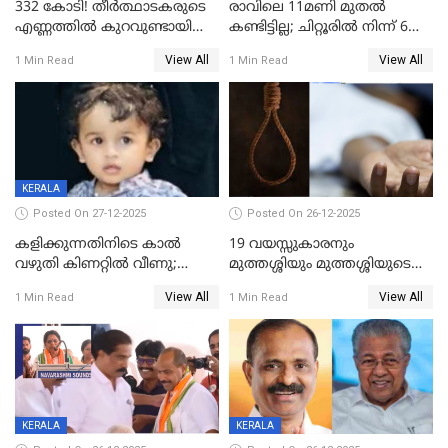
332 കോടി! തീർത്ഥാടകരുടെ
രാവിലെ 11മണി മുതൽ
എണ്ണത്തിൽ കുറവുണ്ടായിട്ടും
കണ്ടിട്ടില്ല; ചിറ്റൂരിൽ നിന്ന് 6
ശബരിമലയിൽ വരുമാനം
വയസ്സുകാരനെ കാണാതായി
View All
View All
1 Min Read
1 Min Read
കുതിച്ചുയരുന്നു
KERALA
Posted On 27-12-2025
Posted On 26-12-2025
കളിക്കുന്നതിനിടെ കാൽ
19 വയസ്സുകാരനും
വഴുതി കിണറ്റിൽ വീണു;
മുത്തശ്ശിയും മുത്തശ്ശിയുടെ
ഒന്നര വയസ്സുകാരന്
സഹോദരിയും വീട്ടിൽ തൂങ്ങി
View All
View All
1 Min Read
1 Min Read
ദാരുണാന്ത്യം
മരിച്ചനിലയിൽ
KERALA
KERALA