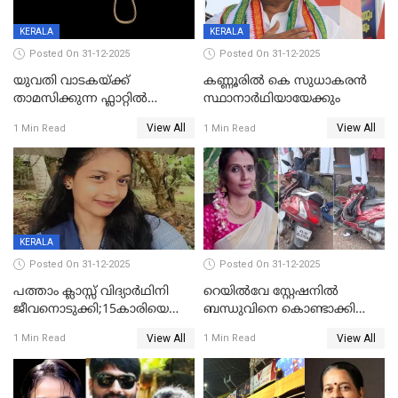
KERALA
KERALA
Posted On 31-12-2025
Posted On 31-12-2025
യുവതി വാടകയ്ക്ക്
കണ്ണൂരിൽ കെ സുധാകരൻ
താമസിക്കുന്ന ഫ്ലാറ്റില്‍
സ്ഥാനാർഥിയായേക്കും
തൂങ്ങിമരിച്ച നിലയില്‍;
View All
View All
1 Min Read
1 Min Read
സംഭവം കൈതപ്പൊയിലില്‍
KERALA
Posted On 31-12-2025
Posted On 31-12-2025
പത്താം ക്ലാസ്സ് വിദ്യാര്‍ഥിനി
റെയിൽവേ സ്റ്റേഷനിൽ
ജീവനൊടുക്കി;15കാരിയെ
ബന്ധുവിനെ കൊണ്ടാക്കി
കണ്ടെത്തിയത്
മടങ്ങുന്നതിനിടെ ടോറസ്സ്
View All
View All
1 Min Read
1 Min Read
കിടപ്പുമുറിയില്‍ തൂങ്ങി മരിച്ച
ലോറി സ്കൂട്ടറിൽ ഇടിച്ചു :
നിലയിൽ
യുവതിക്ക് ദാരുണാന്ത്യം