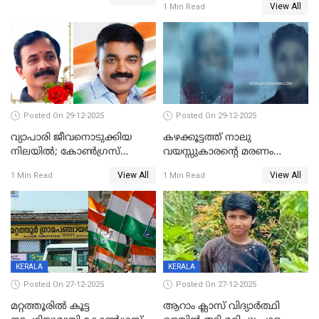
View All
1 Min Read
പിഴ
Posted On 29-12-2025
Posted On 29-12-2025
വ്യാപാരി ജീവനൊടുക്കിയ
കഴക്കൂട്ടത്ത് നാലു
നിലയില്‍; കോണ്‍ഗ്രസ്
വയസ്സുകാരന്റെ മരണം
കൗണ്‍സിലറുടെ
കൊലപാതകം: അമ്മയും
View All
View All
1 Min Read
1 Min Read
മാനസികപീഡനമെന്ന് കുറിപ്പ്
സുഹൃത്തും പൊലീസ്
കസ്റ്റഡിയിൽ
KERALA
KERALA
Posted On 27-12-2025
Posted On 27-12-2025
മറ്റത്തൂരിൽ കൂട്ട
ആറാം ക്ലാസ് വിദ്യാർത്ഥി