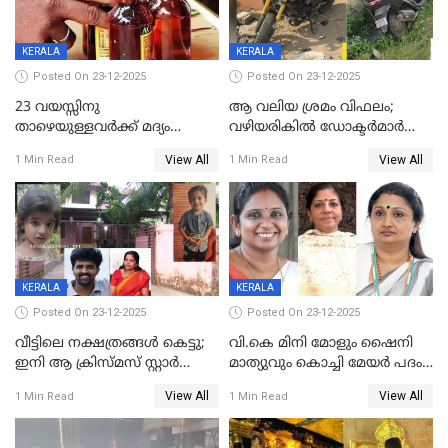
KERALA
KERALA
Posted On 23-12-2025
Posted On 23-12-2025
23 വയസ്സിനു
ആ വലിയ ശ്രമം വിഫലം;
താഴെയുള്ളവർക്ക് മദ്യം
വഴിയരികില്‍ ‌ഡോക്ടര്‍മാര്‍
നൽകിയതിനെതിരെ കർശന
ശസ്ത്രക്രിയ നടത്തിയ ലിനു
View All
View All
1 Min Read
1 Min Read
നടപടി;സ്ഥാപനങ്ങൾക്കെതിരെ
മരണത്തിന് കീഴടങ്ങി
രണ്ട് കേസുകൾ
KERALA
KERALA
Posted On 23-12-2025
Posted On 23-12-2025
വീട്ടിലെ നക്ഷത്രങ്ങൾ കെട്ടു;
വി.കെ മിനി മോളും ഷൈനി
ഇനി ആ ക്രിസ്മസ് സ്റ്റാർ
മാത്യുവും കൊച്ചി മേയർ പദം
മാത്രം; പൈതങ്ങൾക്ക്
പങ്കിടും; ദീപ്തി മേരി വർഗീസ്
View All
View All
1 Min Read
1 Min Read
വേണ്ടിയുള്ള
മേയറാകില്ല
പിടിവലിക്കിടയിൽ
അപ്പൂപ്പനെതിരെ പോക്സോ