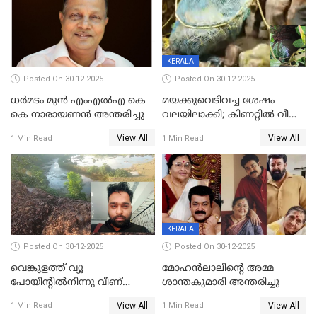
KERALA
Posted On 30-12-2025
Posted On 30-12-2025
ധർമടം മുൻ എംഎല്‍എ കെ
മയക്കുവെടിവച്ച ശേഷം
കെ നാരായണന്‍ അന്തരിച്ചു
വലയിലാക്കി; കിണറ്റിൽ വീണ
കടുവയെ പുറത്തെത്തിച്ചു
View All
View All
1 Min Read
1 Min Read
KERALA
Posted On 30-12-2025
Posted On 30-12-2025
വെങ്കുളത്ത് വ്യൂ
മോഹന്‍ലാലിന്‍റെ അമ്മ
പോയിന്റിൽനിന്നു വീണ്
ശാന്തകുമാരി അന്തരിച്ചു
യുവാവ് മരിച്ചു
View All
View All
1 Min Read
1 Min Read