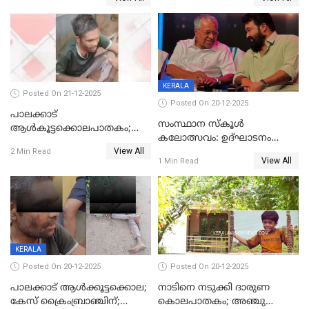
കാഴ്ചാനുഭവമൊരുക്കി
ശബരീ നന്ദനം
KERALA
Posted On 21-12-2025
Posted On 20-12-2025
പാലക്കാട്‌
സംസ്ഥാന സ്കൂൾ
ആൾകൂട്ടക്കൊലപാതകം;
കലോത്സവം: ഉദ്ഘാടനം
അന്വേഷണം
View All
മുഖ്യമന്ത്രി, സമാപനത്തിൽ
2 Min Read
ഊർജ്ജിതമാക്കിമാക്കി
View All
1 Min Read
മുഖ്യാതിഥിയായി
ക്രൈംബ്രാഞ്ച്
മോഹൻലാൽ
KERALA
Posted On 20-12-2025
Posted On 20-12-2025
പാലക്കാട് ആൾക്കൂട്ടക്കൊല;
നാടിനെ നടുക്കി ദാരുണ
കേസ് ക്രൈംബ്രാഞ്ചിന്;
കൊലപാതകം; അഞ്ചു