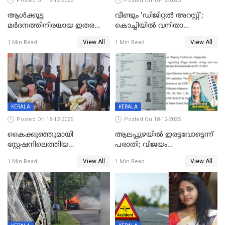
Posted On 18-12-2025
Posted On 18-12-2025
ആൾക്കൂട്ട
വീണ്ടും 'ഡിജിറ്റല്‍ അറസ്റ്റ്';
മർദനത്തിനിരയായ ഇതര
കൊച്ചിയില്‍ വനിതാ
സംസ്ഥാന തൊഴിലാളി മരിച്ചു;
ഡോക്ടര്‍ക്ക് നഷ്ടമായത് 6.38
View All
View All
1 Min Read
1 Min Read
നടുക്കുന്ന സംഭവം
കോടി രൂപ
വാളയാറിൽ
KERALA
KERALA
Posted On 18-12-2025
Posted On 18-12-2025
കൈക്കുഞ്ഞുമായി
ആലപ്പുഴയിൽ ഇരട്ടവോട്ടെന്ന്
സ്റ്റേഷനിലെത്തിയ
പരാതി; വിജയം
യുവതിയ്ക്ക് മർദ്ദനം; സിഐ
റദ്ദാക്കണമെന്ന് വലിയമരം
View All
View All
1 Min Read
1 Min Read
കരണത്തടിച്ചു; CC ടിവി
വാർഡിലെ എൽഡിഎഫ്
ദൃശ്യങ്ങൾ പുറത്ത്
സ്ഥാനാർത്ഥി