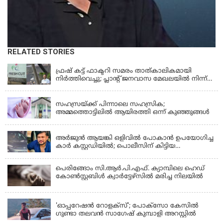
RELATED STORIES
KERALA
ഫ്രഷ് കട്ട് ഫാക്ടറി സമരം താത്കാലികമായി
നിർത്തിവെച്ചു; പ്ലാൻ്റ് ജനവാസ മേഖലയിൽ നിന്ന്
മാറ്റാൻ കമ്പനി സന്നദ്ധത അറിയിച്ചതായി പി.കെ
KERALA
ഫിറോസ് എംഎൽഎ
സഹസ്രയ്ക്ക് പിന്നാലെ സഹസ്രിക;
അമ്മത്തൊട്ടിലില്‍ ആയിരത്തി ഒന്ന് കുഞ്ഞുങ്ങള്‍
KERALA
അർജുൻ ആയങ്കി ഒളിവിൽ പോകാൻ ഉപയോഗിച്ച
കാർ കസ്റ്റഡിയിൽ; പൊലീസിന് കിട്ടിയ
വാഹനത്തിന്റെ ഉടമ അർജുന്റെ ഭാര്യ
പെരിങ്ങോം സി.ആർ.പി.എഫ്. ക്യാമ്പിലെ ഹെഡ്
കോൺസ്റ്റബിൾ ക്വാർട്ടേഴ്സിൽ മരിച്ച നിലയിൽ
LATEST NEWS
'ഓപ്പറേഷൻ റോളക്സ്'; പോക്സോ കേസിൽ
ഗുണ്ടാ തലവൻ സാഗേഷ് കുമ്പാളി അറസ്റ്റിൽ