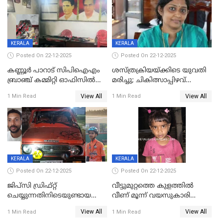
KERALA
KERALA
Posted On 22-12-2025
Posted On 22-12-2025
കണ്ണൂർ പാറാട് സിപിഐഎം
ശസ്ത്രക്രിയയ്‌ക്കിടെ യുവതി
ബ്രാഞ്ച് കമ്മിറ്റി ഓഫിസിൽ
മരിച്ചു; ചികിത്സാപ്പിഴവ്
തീയിട്ടു; നേതാക്കളുടെ
ആരോപിച്ച് ബന്ധുക്കൾ;
View All
View All
1 Min Read
1 Min Read
ചിത്രങ്ങളടക്കം കത്തിയ
സംഭവം മാവേലിക്കരയിൽ
നിലയിൽ
KERALA
KERALA
Posted On 22-12-2025
Posted On 22-12-2025
ജിപ്സി ഡ്രിഫ്റ്റ്
വീട്ടുമുറ്റത്തെ കുളത്തിൽ
ചെയ്യുന്നതിനിടെയുണ്ടായ
വീണ് മൂന്ന് വയസുകാരി
അപകടം; 14 വയസുകാരന്
മരിച്ചു
View All
View All
1 Min Read
1 Min Read
ദാരുണാന്ത്യം; ജീപ്സി