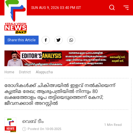
SUN AUG 9, 2026 03:40 PM IST
Share this Article
Home
District
Alappuzha
രോഗികൾക്ക് ചികിത്സയിൽ ഇളവ് നൽകിയെന്ന്
കൃത്രിമ രേഖ; ആശുപത്രിയിൽ നിന്നും 80
ലക്ഷത്തോളം രൂപ തട്ടിയെടുത്തെന്ന് കേസ്;
ജീവനക്കാരി അറസ്റ്റിൽ
വെബ് ടീം
1 Min Read
Posted On 10-05-2025