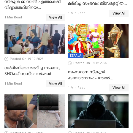
സ്കൂൾ ബസിൽ എൽകെജി
മര്‍ദിച്ച സംഭവം; ജിസ്‌ട്രേറ്റ് തല
വിദ്യാര്‍ത്ഥിനിയെ
അന്വേഷണം വേണമെന്ന്
View All
ലൈംഗികമായി ഉപദ്രവിച്ചു;
1 Min Read
യുവതി
View All
1 Min Read
ക്ലീനര്‍ പിടിയിൽ
KERALA
Posted On 19-12-2025
Posted On 18-12-2025
ഗര്‍ഭിണിയെ മർദിച്ച സംഭവം;
സംസ്ഥാന സ്കൂൾ
SHOക്ക് സസ്പെൻഷൻ
കലോത്സവം: പന്തൽ
View All
കാൽനാട്ടൽ 20 ന്
1 Min Read
View All
1 Min Read