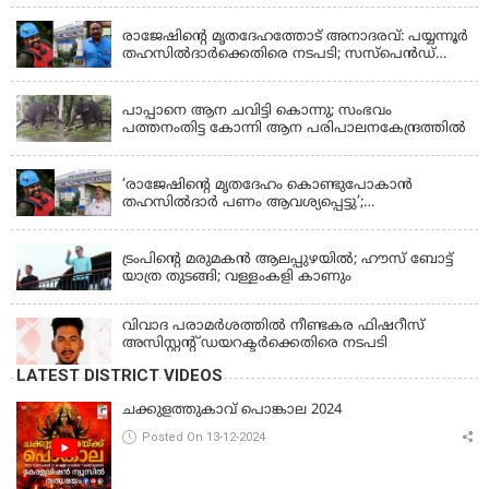
KERALA
രാജേഷിന്റെ മൃതദേഹത്തോട് അനാദരവ്: പയ്യന്നൂർ
തഹസിൽദാർക്കെതിരെ നടപടി; സസ്പെൻഡ്
ചെയ്യാൻ നിർദേശം നൽകി മന്ത്രി
KERALA
പാപ്പാനെ ആന ചവിട്ടി കൊന്നു; സംഭവം
പത്തനംതിട്ട കോന്നി ആന പരിപാലനകേന്ദ്രത്തിൽ
KERALA
‘രാജേഷിന്‍റെ മൃതദേഹം കൊണ്ടുപോകാന്‍
തഹസില്‍ദാര്‍ പണം ആവശ്യപ്പെട്ടു’;
ഗുരുതരആരോപണം
LATEST NEWS
ട്രംപിന്റെ മരുമകന്‍ ആലപ്പുഴയില്‍; ഹൗസ് ബോട്ട്
യാത്ര തുടങ്ങി; വള്ളംകളി കാണും
വിവാദ പരാമര്‍ശത്തില്‍ നീണ്ടകര ഫിഷറീസ്
അസിസ്റ്റന്റ് ഡയറക്ടര്‍ക്കെതിരെ നടപടി
LATEST DISTRICT VIDEOS
ചക്കുളത്തുകാവ് പൊങ്കാല 2024
Posted On 13-12-2024