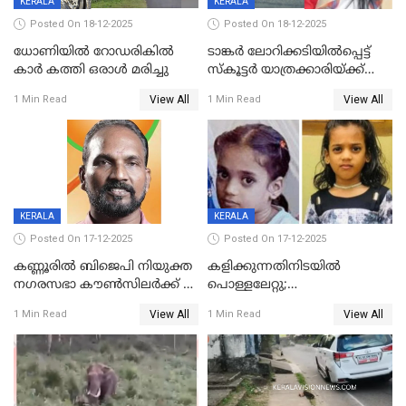
KERALA
KERALA
Posted On 18-12-2025
Posted On 18-12-2025
ധോണിയിൽ റോഡരികിൽ
ടാങ്കർ ലോറിക്കടിയിൽപ്പെട്ട്
കാർ കത്തി ഒരാൾ മരിച്ചു
സ്കൂട്ടർ യാത്രക്കാരിയ്ക്ക്
ദാരുണാന്ത്യം; അപകടം
View All
View All
1 Min Read
1 Min Read
കണ്ടോത്ത് ദേശീയ പാതയിൽ
KERALA
KERALA
Posted On 17-12-2025
Posted On 17-12-2025
കണ്ണൂരിൽ ബിജെപി നിയുക്ത
കളിക്കുന്നതിനിടയിൽ
നഗരസഭാ കൗൺസിലർക്ക് 36
പൊള്ളലേറ്റു;
വർഷം തടവുശിക്ഷ
ചികിത്സയിലായിരുന്ന രണ്ടാം
View All
View All
1 Min Read
1 Min Read
ക്ലാസ് വിദ്യാർത്ഥിനി മരിച്ചു