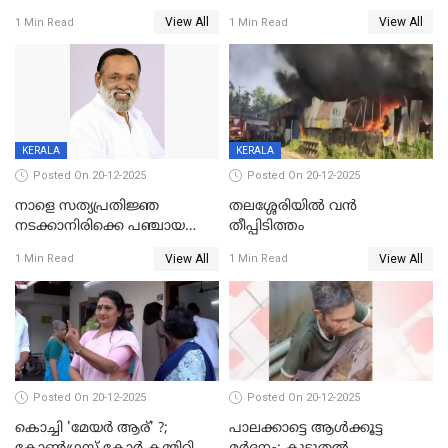
DYSPയുടെ നേതൃത്വത്തിൽ
വയസ്സുകാരനെ 'അമ്മ
View All
View All
1 Min Read
1 Min Read
അന്വേഷിക്കും
കഴുത്തുഞെരിച്ച് കൊന്നു
KERALA
KERALA
Posted On 20-12-2025
Posted On 20-12-2025
നാളെ സത്യപ്രതിജ്ഞ
തലശ്ശേരിയിൽ വൻ
നടക്കാനിരിക്കെ പഞ്ചായത്ത്
തീപ്പിടിത്തം
മെമ്പർ മരിച്ചു
View All
View All
1 Min Read
1 Min Read
Posted On 20-12-2025
Posted On 20-12-2025
കൊച്ചി 'മേയർ ആര്' ?;
പാലക്കാട്ടെ ആള്‍ക്കൂട്ട