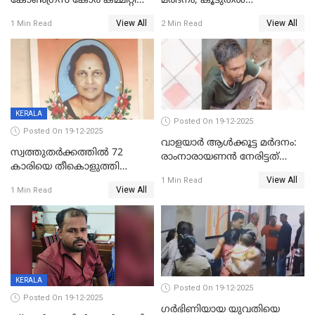
കോണ്‍ഗ്രസ് കോര്‍ കമ്മിറ്റി
മര്‍ദനം; കൂടുതല്‍
യോഗം ചൊവ്വാഴ്ച
അറസ്റ്റുണ്ടാവും, മര്‍ദിച്ചത് 15
View All
View All
1 Min Read
2 Min Read
അംഗ സംഘമെന്ന് വിവരം
KERALA
Posted On 19-12-2025
Posted On 19-12-2025
വാളയാർ ആൾക്കൂട്ട മർദനം:
സ്വത്തുതര്‍ക്കത്തില്‍ 72
രാംനാരായണൻ നേരിട്ടത്
കാരിയെ തീകൊളുത്തി
കൊടും ക്രൂരത; ശരീരത്തിൽ
View All
കൊന്നു;
1 Min Read
നാൽപ്പതിലേറെ
View All
1 Min Read
ക്രൂരകൊലപാതകത്തില്‍
മുറിവുകളെന്ന് പോസ്റ്റ്‌മോർട്ടം
സഹോദരിപുത്രന് ജീവപര്യന്തം
റിപ്പോർട്ട്
KERALA
Posted On 19-12-2025
Posted On 19-12-2025
ഗര്‍ഭിണിയായ യുവതിയെ