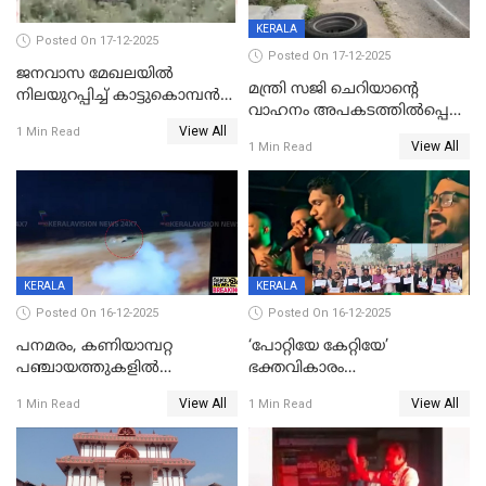
KERALA
Posted On 17-12-2025
Posted On 17-12-2025
ജനവാസ മേഖലയില്‍
മന്ത്രി സജി ചെറിയാന്റെ
നിലയുറപ്പിച്ച് കാട്ടുകൊമ്പന്‍
വാഹനം അപകടത്തിൽപ്പെട്ടു;
പടയപ്പ
View All
മന്ത്രിയും സംഘവും
1 Min Read
View All
1 Min Read
രക്ഷപ്പെട്ടത് തലനാരിടയ്ക്ക്
KERALA
KERALA
Posted On 16-12-2025
Posted On 16-12-2025
പനമരം, കണിയാമ്പറ്റ
‘പോറ്റിയേ കേറ്റിയേ’
പഞ്ചായത്തുകളിൽ
ഭക്തവികാരം
ബുധനാഴ്ച വിദ്യാഭ്യാസ
വ്രണപ്പെടുത്തിയെന്നു
View All
View All
1 Min Read
1 Min Read
സ്ഥാപനങ്ങൾക്ക് അവധി
ഡിജിപിക്ക് പരാതി; ശക്തമായ
നടപടി വേണമെന്നു
സിപിഐഎമ്മും