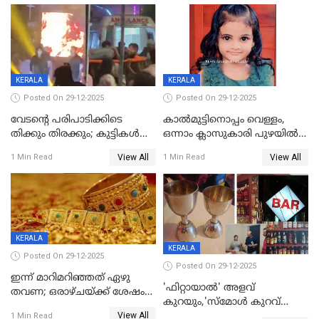
KERALA
KERALA
Posted On 29-12-2025
Posted On 29-12-2025
വേടന്റെ പരിപാടിക്കിടെ
കാൽമുട്ടിനൊപ്പം വെള്ളം,
തിക്കും തിരക്കും; കുട്ടികള്‍
ഒന്നാം ക്ലാസുകാരി പുഴയിൽ
ഉള്‍പ്പെടെ നിരവധി പേര്‍ക്ക്
മുങ്ങി മരിച്ചു; ദാരുണ സംഭവം
View All
View All
1 Min Read
1 Min Read
പരിക്ക്; പാളം മറികടന്ന
കുട്ടികൾക്കൊപ്പം
യുവാവ് ട്രെയിന്‍ തട്ടി മരിച്ചു
കളിക്കുന്നതിനിടെ
KERALA
KERALA
Posted On 29-12-2025
Posted On 29-12-2025
ഇന്ന് മാറിമറിഞ്ഞത് ഏഴു
'ഫിറ്റായാൽ' അളവ്
തവണ; ഒരാഴ്ചയ്ക്ക് ശേഷം
കുറയും,'സ്‌മോൾ കുറവ്
സ്വർണവിലയിൽ ഇടിവ്
View All
പിടികൂടി; ബാറിന് 25,000 രൂപ
1 Min Read