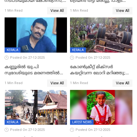
നടപടിയുമായി കോണ്‍ഗ്രസ്,
ട്രെയിൻ തട്ടി മരിച്ചു; പാളം
ബിജെപി പാളയത്തിലെത്തിയ
മുറിച്ചുകടക്കുന്നതിനിടെ
View All
View All
1 Min Read
1 Min Read
എട്ട് പേര്‍ ഉള്‍പ്പെടെ
അപകടം മലപ്പുറത്ത്
പത്തുപേരെ പുറത്താക്കി,
ചൊവ്വന്നൂരിലും നടപടി
KERALA
KERALA
Posted On 27-12-2025
Posted On 27-12-2025
കണ്ണൂരിൽ യു.പി
കോണ്‍ക്രീറ്റ് മിക്‌സര്‍
സ്വദേശിയുടെ മരണത്തിൽ
കയറ്റിവന്ന ലോറി മറിഞ്ഞു;
അഞ്ചംഗ സംഘത്തിനെതിരെ
രണ്ടുപേര്‍ക്ക് ദാരുണാന്ത്യം;
View All
View All
1 Min Read
1 Min Read
കേസ്; തർക്കമുണ്ടായത്
അപകടം കണ്ണൂരിൽ
ഫേഷ്യലിന് 300 രൂപ
ആവശ്യപ്പെട്ടതിനെച്ചൊല്ലി
KERALA
LATEST NEWS
Posted On 27-12-2025
Posted On 27-12-2025