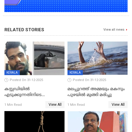
RELATED STORIES
View all news
KERALA
KERALA
Posted On 31-12-2025
Posted On 31-12-2025
കസ്റ്റഡിയിൽ
മലപ്പുറത്ത് അമ്മയും മകനും
എടുക്കുന്നതിനിടെ
പുഴയിൽ മുങ്ങി മരിച്ചു
വിലങ്ങുമായി രക്ഷപ്പെട്ട
View All
View All
1 Min Read
1 Min Read
വധശ്രമക്കേസ് പ്രതി പിടിയിൽ