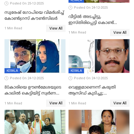
KERALA
Posted On 25-12-2025
Posted On 24-12-2025
സുരേഷ് ഗോപിയെ വിമര്‍ശിച്ച്
വീട്ടിൽ അടച്ചിട്ടു,
കോണ്‍ഗ്രസ് കൗണ്‍സിലര്‍
ഇസ്തിരിപ്പെട്ടി കൊണ്ട്
View All
പൊള്ളിച്ചു; 8 മാസം
1 Min Read
View All
1 Min Read
ഗർഭിണിയായ യുവതിക്ക് ക്രൂര
മർദനം
KERALA
KERALA
Posted On 24-12-2025
Posted On 24-12-2025
80കാരിയെ ഊൺമേശയുടെ
വെള്ളമാണെന്ന് കരുതി
കാലിൽ കെട്ടിയിട്ട് സ്വർണവും
ആസിഡ് കുടിച്ചു;
പണവും കവർന്നു;
ചികിത്സയിലിരുന്ന ആള്‍
View All
View All
1 Min Read
1 Min Read
കൊച്ചുമകനും സുഹൃത്തും
മരിച്ചു
അറസ്റ്റിൽ