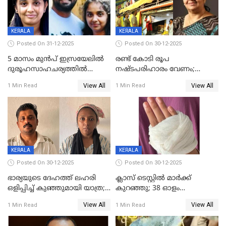
KERALA
KERALA
Posted On 31-12-2025
Posted On 30-12-2025
5 മാസം മുൻപ് ഇസ്രയേലിൽ
രണ്ട് കോടി രൂപ
ദുരൂഹസാഹചര്യത്തിൽ
നഷ്ടപരിഹാരം വേണം;
മരിച്ചനിലയിൽ കണ്ടെത്തിയ
ജിസിഡിഎക്ക് വക്കീൽ
View All
View All
1 Min Read
1 Min Read
മലയാളി യുവാവിന്റെ ഭാര്യയും
നോട്ടീസയച്ച് ഉമാ തോമസ്
മരിച്ചു
KERALA
KERALA
Posted On 30-12-2025
Posted On 30-12-2025
ഭാര്യയുടെ ദേഹത്ത് ലഹരി
ക്ലാസ് ടെസ്റ്റിൽ മാർക്ക്
ഒളിപ്പിച്ച് കുഞ്ഞുമായി യാത്ര;
കുറഞ്ഞു; 38 ഓളം
ഓട്ടോ വളഞ്ഞ് ദമ്പതികളെ
വിദ്യാർഥികളെ ട്യൂഷൻ
View All
View All
1 Min Read
1 Min Read
പിടികൂടി പൊലീസ്
സെന്ററിലെ അധ്യാപകന്‍
മർദിച്ചതായി പരാതി