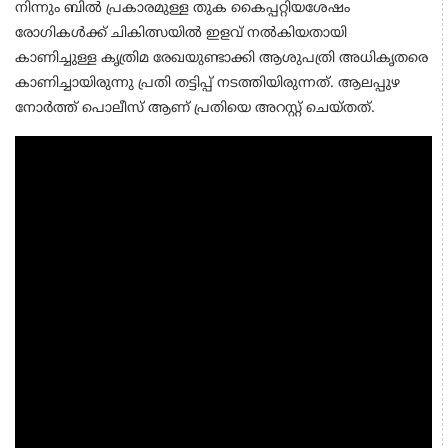
നിന്നും ബിൽ പ്രകാരമുള്ള തുക കൈപ്പറ്റിയശേഷം
രോഗികൾക്ക് ചികിത്സയിൽ ഇളവ് നൽകിയതായി
കാണിച്ചുള്ള കൃത്രിമ രേഖയുണ്ടാക്കി ആശുപത്രി അധികൃതരെ
കാണിച്ചായിരുന്നു പ്രതി തട്ടിപ്പ് നടത്തിയിരുന്നത്. ആലപ്പുഴ
നോർത്ത് പൊലീസ് ആണ് പ്രതിയെ അറസ്റ്റ് ചെയ്തത്.