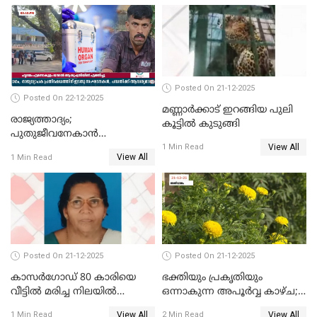
ഓടിച്ചയാൾ അറസ്റ്റിൽ.
Posted On 21-12-2025
Posted On 22-12-2025
മണ്ണാർക്കാട് ഇറങ്ങിയ പുലി
രാജ്യത്താദ്യം;
കൂട്ടിൽ കുടുങ്ങി
പുതുജീവനേകാൻ
View All
ഷിബുവിന്റെ ഹൃദയം
1 Min Read
View All
1 Min Read
എറണാകുളം സർക്കാർ
ജനറൽ
ആശുപത്രിയിലെത്തിച്ചു
Posted On 21-12-2025
Posted On 21-12-2025
കാസർഗോഡ് 80 കാരിയെ
ഭക്തിയും പ്രകൃതിയും
വീട്ടിൽ മരിച്ച നിലയിൽ
ഒന്നാകുന്ന അപൂര്‍വ്വ കാഴ്ച;
കണ്ടെത്തി
ഭക്തർക്ക്
View All
View All
1 Min Read
2 Min Read