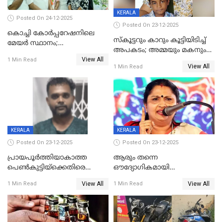
KERALA
Posted On 24-12-2025
Posted On 23-12-2025
കൊച്ചി കോര്‍പ്പറേഷനിലെ
സ്കൂട്ടറും കാറും കൂട്ടിയിടിച്ച്
മേയര്‍ സ്ഥാനം;
അപകടം; അമ്മയും മകനും
കോണ്‍ഗ്രസില്‍ അതൃപതി
View All
മരിച്ചു, മറ്റൊരു മകൻ
1 Min Read
രൂക്ഷം
View All
1 Min Read
ഗുരുതരാവസ്ഥയിൽ
KERALA
KERALA
Posted On 23-12-2025
Posted On 23-12-2025
പ്രായപൂർത്തിയാകാത്ത
ആരും തന്നെ
പെൺകുട്ടിയ്ക്കെതിരെ
ഔദ്യോഗികമായി
ലൈംഗികാതിക്രമം; 36കാരന്
അറിയിച്ചിട്ടില്ല, മേയറെ
View All
View All
1 Min Read
1 Min Read
59 വർഷം തടവും 90,൦൦൦ രൂപ
കണ്ടെത്താൻ ഇന്ന് കോർ
പിഴയും ശിക്ഷ
കമ്മിറ്റി കൂടിയില്ല';
അതൃപ്തിയുമായി ദീപ്തി മേരി
വർഗീസ്