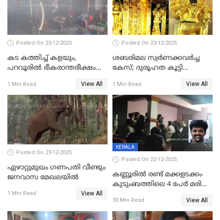
കേസ് ഒടുവിൽ 4 ജീവനുകൾ
പൊലിഞ്ഞു
Posted On 23-12-2025
Posted On 23-12-2025
കട കത്തിച്ച് കളയും,
ശബരിമല സ്വര്‍ണക്കവര്‍ച്ച
പറവൂരില്‍ ഭീകരാന്തരീക്ഷം
കേസ്; ദുരൂഹത കൂട്ടി
സൃഷ്ടിച്ച് കുട്ടി ലഹരിസംഘം
വിദേശവ്യവസായിയുടെ മൊഴി
View All
View All
1 Min Read
1 Min Read
KERALA
Posted On 23-12-2025
Posted On 22-12-2025
ഏഴാറ്റുമുഖം ഗണപതി വീണ്ടും
കണ്ണൂരിൽ രണ്ട് മക്കളടക്കം
ജനവാസ മേഖലയിൽ
കുടുംബത്തിലെ 4 പേർ മരിച്ച
View All
നിലയിൽ
1 Min Read
View All
30 Min Read