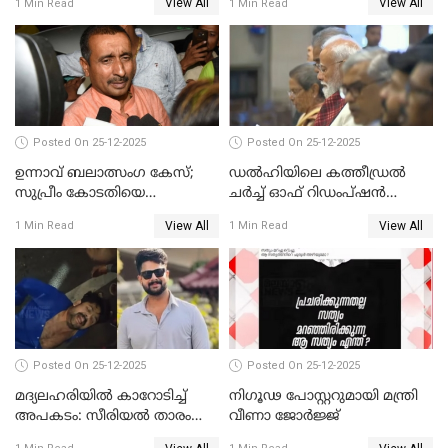
View All
View All
1 Min Read
1 Min Read
Posted On 25-12-2025
Posted On 25-12-2025
ഉന്നാവ് ബലാത്സംഗ കേസ്;
ഡൽഹിയിലെ കത്തീഡ്രൽ
സുപ്രീം കോടതിയെ
ചർച്ച് ഓഫ് റിഡംപ്ഷൻ
സമീപിക്കാനൊരുങ്ങി
സന്ദർശിച്ച് പ്രധാനമന്ത്രി
View All
View All
1 Min Read
1 Min Read
അതിജീവിത
Posted On 25-12-2025
Posted On 25-12-2025
മദ്യലഹരിയിൽ കാറോടിച്ച്
നിഗൂഢ പോസ്റ്ററുമായി മന്ത്രി
അപകടം: സീരിയൽ താരം
വീണാ ജോർജ്ജ്
സിദ്ധാർത്ഥ് പ്രഭുവിനെതിരെ