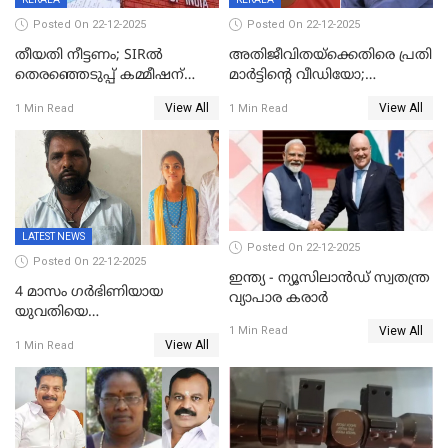
Posted On 22-12-2025
Posted On 22-12-2025
തീയതി നീട്ടണം; SIRൽ
അതിജീവിതയ്‌ക്കെതിരെ പ്രതി
തെരഞ്ഞെടുപ്പ് കമ്മീഷന്
മാർട്ടിന്റെ വീഡിയോ;
കത്തയച്ച് കേരളം
പ്രചരിപ്പിച്ച മൂന്നുപേർ
View All
View All
1 Min Read
1 Min Read
അറസ്റ്റിൽ; നൂറോളം
സൈറ്റുകളിൽ നിന്നും
വിഡിയോ നീക്കം ചെയ്യാനും
പൊലീസ്
LATEST NEWS
Posted On 22-12-2025
Posted On 22-12-2025
ഇന്ത്യ - ന്യൂസിലാൻഡ് സ്വതന്ത്ര
4 മാസം ഗർഭിണിയായ
വ്യാപാര കരാർ
യുവതിയെ
View All
വെട്ടിക്കൊലപ്പെടുത്തി
1 Min Read
View All
1 Min Read
പിതാവും സഹോദരനും;
ദുരഭിമാനക്കൊലയിൽ
നടുങ്ങി കർണാടക