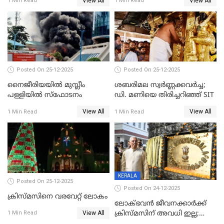
View All
View All
1 Min Read
1 Min Read
കേസെടുത്തു
Posted On 25-12-2025
Posted On 25-12-2025
നൈജീരിയയിൽ മുസ്ലീം
ശബരിമല സ്വര്‍ണ്ണക്കവര്‍ച്ച;
പള്ളിയില്‍ സ്‌ഫോടനം
ഡി. മണിയെ തിരിച്ചറിഞ്ഞ് SIT
View All
View All
1 Min Read
1 Min Read
KERALA
Posted On 25-12-2025
Posted On 24-12-2025
ക്രിസ്മസിനെ വരവേറ്റ് ലോകം
ലോക്ഭവൻ ജീവനക്കാർക്ക്
View All
ക്രിസ്മസിന് അവധി ഇല്ല;
1 Min Read
ഹാജരാവാൻ ഉത്തരവ്