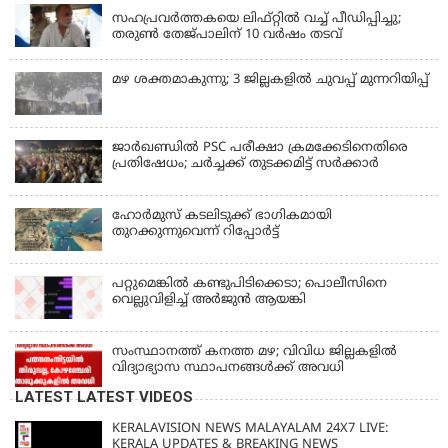
സഹപ്രവർത്തകയെ ലിഫ്റ്റിൽ വച്ച് പീഡിപ്പിച്ചു;
തരുൺ തേജ്‌പാലിന് 10 വർഷം തടവ്
മഴ ശക്തമാകുന്നു; 3 ജില്ലകളിൽ ചുവപ്പ് മുന്നറിയിപ്പ്
ജാര്‍ഖണ്ഡില്‍ PSC പരീക്ഷാ ക്രമക്കേടിനെതിരെ
പ്രതിഷേധം; ചര്‍ച്ചക്ക് തുടക്കമിട്ട് സർക്കാർ
ഹോര്‍മുസ് കടലിടുക്ക് ഭാഗികമായി
തുറക്കുന്നുവെന്ന് റിപ്പോര്‍ട്ട്
പറ്റുമെങ്കിൽ കണ്ടുപിടിക്കെടാ; പൊലീസിനെ
വെല്ലുവിളിച്ച് അർജുൻ ആയങ്കി
സംസ്ഥാനത്ത് കനത്ത മഴ; വിവിധ ജില്ലകളിൽ
വിദ്യാഭ്യാസ സ്ഥാപനങ്ങൾക്ക് അവധി
LATEST LATEST VIDEOS
KERALAVISION NEWS MALAYALAM 24X7 LIVE:
KERALA UPDATES & BREAKING NEWS