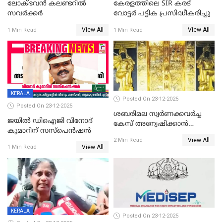
ലോക്ഭവൻ കലണ്ടറിൽ
കേരളത്തിലെ SIR കരട്
സവർക്കർ
വോട്ടര്‍ പട്ടിക പ്രസിദ്ധീകരിച്ചു
View All
View All
1 Min Read
1 Min Read
KERALA
Posted On 23-12-2025
Posted On 23-12-2025
ശബരിമല സ്വര്‍ണക്കവര്‍ച്ച
ജയിൽ ഡിഐജി വിനോദ്
കേസ് അന്വേഷിക്കാന്‍
കുമാറിന് സസ്പെൻഷൻ
തയ്യാറെന്ന് CBI
View All
2 Min Read
View All
1 Min Read
KERALA
Posted On 23-12-2025