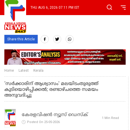
THU AUG 6, 2026 07:11 PM IST
Share this Article
Home
Latest
Kerala
'സര്‍ക്കാരിന് ആശ്വാസം' മലയിടംതുരുത്ത്
കുടിയൊഴിപ്പിക്കല്‍; രണ്ടാഴ്ചത്തെ സമയം
അനുവദിച്ചു
കേരളവിഷൻ ന്യൂസ് ഡെസ്‌ക്
1 Min Read
Posted On 25-05-2026