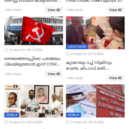
അറസ്റ്റ് ചെയ്ത് ജാമ്യത്തില്‍
നിർണായക നീക്കവുമായി SIT
വിട്ടു
View All
View All
1 Min Read
1 Min Read
LATEST NEWS
Posted On 24-12-2025
Posted On 23-12-2025
തെരഞ്ഞെടുപ്പിലെ പരാജയം;
ക്യാമറയും ടച്ച് സ്ക്രീനും
വിലയിരുത്താന്‍ ഇന്ന് CPIM
വേണ്ട, കീപാഡ് മതി;
യോഗം
View All
സ്ത്രീകൾക്ക് സ്മാർട്ട് ഫോൺ
1 Min Read
View All
1 Min Read
വിലക്കി രാജ്യത്തെ ഒരു
പഞ്ചായത്ത്
KERALA
KERALA
Posted On 23-12-2025
Posted On 23-12-2025