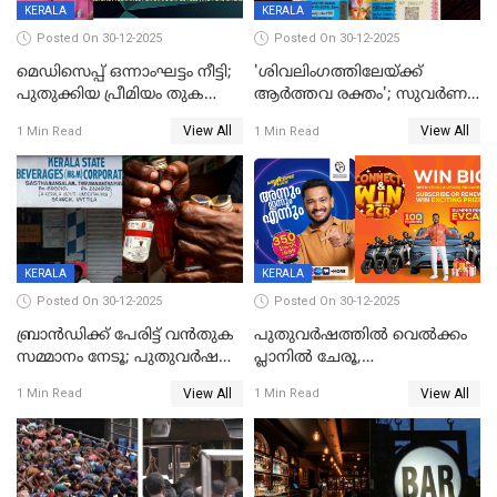
KERALA
KERALA
Posted On 30-12-2025
Posted On 30-12-2025
മെഡിസെപ്പ് ഒന്നാംഘട്ടം നീട്ടി;
'ശിവലിംഗത്തിലേയ്ക്ക്
പുതുക്കിയ പ്രീമിയം തുക
ആര്‍ത്തവ രക്തം'; സുവര്‍ണ
ഈടാക്കുക ജനുവരി 31
കേരളം ലോട്ടറിയിലെ
View All
View All
1 Min Read
1 Min Read
മുതൽ
ചിത്രത്തിനെതിരെ ഹിന്ദു
ഐക്യവേദി പരാതി നൽകി
KERALA
KERALA
Posted On 30-12-2025
Posted On 30-12-2025
ബ്രാൻഡിക്ക് പേരിട്ട് വൻതുക
പുതുവർഷത്തിൽ വെൽക്കം
സമ്മാനം നേടൂ; പുതുവർഷ
പ്ലാനിൽ ചേരൂ,
ഓഫറുമായി ബെവ്‌കോ
350എംപിപിഎസ് വേഗതയിൽ
View All
View All
1 Min Read
1 Min Read
ഇന്റർനെറ്റും ഒപ്പം കീയുടെ
മെഗാ പ്ലാൻ സൗജന്യം; ഒപ്പം
വരിക്കാർക്ക് 200 ടിവി, 100 EV
ബൈക്കുകൾ, ബമ്പർ
സമ്മാനമായി EV കാർ