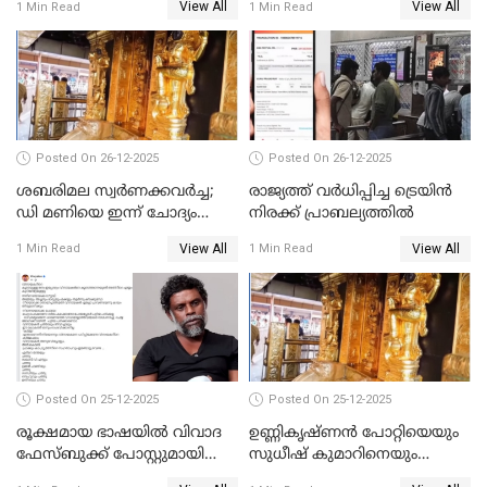
View All
View All
1 Min Read
1 Min Read
പോറ്റിയും ഒപ്പമുള്ള AI ചിത്രം
പങ്കുവെച്ചു
Posted On 26-12-2025
Posted On 26-12-2025
ശബരിമല സ്വര്‍ണക്കവര്‍ച്ച;
രാജ്യത്ത് വര്‍ധിപ്പിച്ച ട്രെയിന്‍
ഡി മണിയെ ഇന്ന് ചോദ്യം
നിരക്ക് പ്രാബല്യത്തില്‍
ചെയ്യും
View All
View All
1 Min Read
1 Min Read
Posted On 25-12-2025
Posted On 25-12-2025
രൂക്ഷമായ ഭാഷയിൽ വിവാദ
ഉണ്ണികൃഷ്ണന്‍ പോറ്റിയെയും
ഫേസ്ബുക്ക് പോസ്റ്റുമായി
സുധീഷ് കുമാറിനെയും
നടൻ വിനായകൻ
വീണ്ടും ചോദ്യം ചെയ്ത് SIT