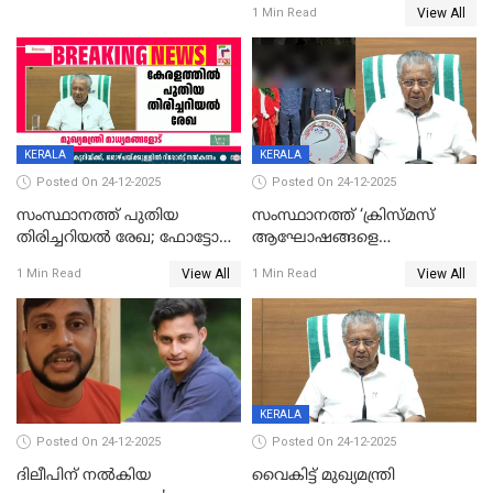
View All
1 Min Read
KERALA
KERALA
Posted On 24-12-2025
Posted On 24-12-2025
സംസ്ഥാനത്ത് പുതിയ
സംസ്ഥാനത്ത് ‘ക്രിസ്മസ്
തിരിച്ചറിയല്‍ രേഖ; ഫോട്ടോ
ആഘോഷങ്ങളെ
പതിപ്പിച്ച നേറ്റിവിറ്റി കാര്‍ഡ്
കടന്നാക്രമിയ്ക്കുന്നു; എല്ലാ
View All
View All
1 Min Read
1 Min Read
നല്‍കുമെന്ന് മുഖ്യമന്ത്രി; SIR
ആക്രമണങ്ങൾക്കും പിന്നിലും
ഹെല്‍പ് ഡസ്‌കുകള്‍
സംഘപരിവാർ’; മുഖ്യമന്ത്രി
ആരംഭിക്കാന്‍ മന്ത്രിസഭാ
യോഗ തീരുമാനം
KERALA
Posted On 24-12-2025
Posted On 24-12-2025
ദിലീപിന് നല്‍കിയ
വൈകിട്ട് മുഖ്യമന്ത്രി