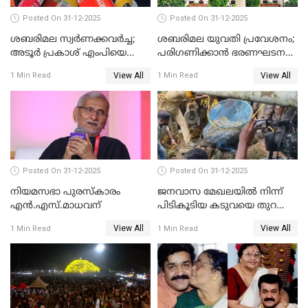
Posted On 31-12-2025
Posted On 31-12-2025
ശബരിമല സ്വര്‍ണക്കവര്‍ച്ച;
ശബരിമല യുവതി പ്രവേശനം;
അടൂര്‍ പ്രകാശ് എംപിയെ
പരിഗണിക്കാന്‍ ഭരണഘടന
ചോദ്യം ചെയ്യാൻ SIT
ബെഞ്ച്
View All
View All
1 Min Read
1 Min Read
Posted On 31-12-2025
Posted On 31-12-2025
നിയമസഭാ പുരസ്‌കാരം
ജനവാസ മേഖലയിൽ നിന്ന്
എൻ.എസ്.മാധവന്
പിടികൂടിയ കടുവയെ തുറന്നു
വിട്ടു
View All
View All
1 Min Read
1 Min Read