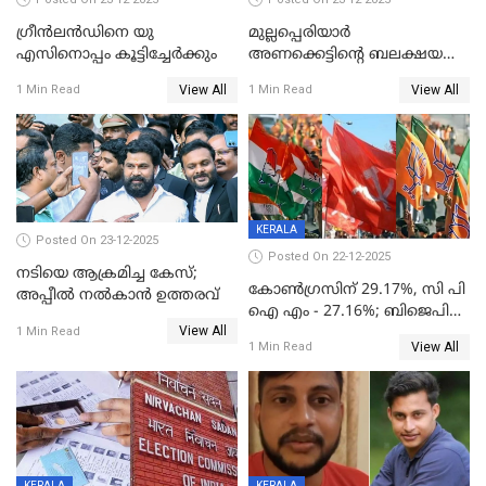
ഗ്രീന്‍ലന്‍ഡിനെ യു
മുല്ലപ്പെരിയാര്‍
എസിനൊപ്പം കൂട്ടിച്ചേര്‍ക്കും
അണക്കെട്ടിന്റെ ബലക്ഷയ
നിര്‍ണയം; പരിശോധന ഇന്ന്
View All
View All
1 Min Read
1 Min Read
തുടങ്ങും
KERALA
Posted On 23-12-2025
Posted On 22-12-2025
നടിയെ ആക്രമിച്ച കേസ്;
കോൺഗ്രസിന് 29.17%, സി പി
അപ്പീൽ നൽകാൻ ഉത്തരവ്
ഐ എം - 27.16%; ബിജെപി
View All
20% കടന്നത്
1 Min Read
View All
1 Min Read
തിരുവനന്തപുരത്ത് മാത്രം,
തദ്ദേശത്തിലെ യഥാർത്ഥ
കണക്ക് പുറത്ത്
KERALA
KERALA