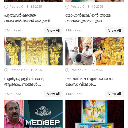
Posted On 31-12-2025
Posted On 31-12-2025
പുതുവര്‍ഷത്തെ
മോഹന്‍ലാലിന്റെ അമ്മ
വരവേല്‍ക്കാന്‍ ഒരുങ്ങി
ശാന്തകുമാരിയുടെ
ലോകം
സംസ്‌കാരം ഇന്ന്
View All
View All
1 Min Read
1 Min Read
Posted On 31-12-2025
Posted On 31-12-2025
സ്വർണ്ണപ്പാളി വിവാദം;
ശബരി മല സ്വർണക്കവച
ആരോപണങ്ങൾ
കേസ്: വിദേശ
അവസാനിക്കുന്നില്ല
വ്യവസായിയുടെ ആരോപണം
View All
View All
1 Min Read
1 Min Read
നിഷേധിച്ച് ഡി മണി