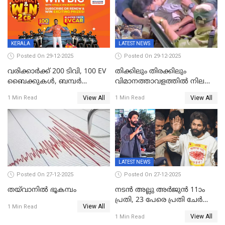
ജനങ്ങൾക്ക് മികച്ച
അഭിപ്രായം, എല്‍ഡിഎഫ്
അധികാരം നിലനിര്‍ത്തും,
ലോക്സഭ
തെരഞ്ഞെടുപ്പിനേക്കാൾ 17
KERALA
LATEST NEWS
ലക്ഷം വോട്ട് ലഭിച്ചു
Posted On 29-12-2025
Posted On 29-12-2025
വരിക്കാർക്ക് 200 ടിവി, 100 EV
തിക്കിലും തിരക്കിലും
ബൈക്കുകൾ, ബമ്പർ
വിമാനത്താവളത്തില്‍ നിലത്ത്
സമ്മാനമായി EV കാർ
വീണ് വിജയ്
View All
View All
1 Min Read
1 Min Read
ഉൾപ്പെടെ 2 കോടി രൂപയുടെ
സമ്മാനങ്ങളുമായി
കേരളവിഷൻ ബ്രോഡ്ബാൻഡ്
കണക്ട്&വിൻ
LATEST NEWS
Posted On 27-12-2025
Posted On 27-12-2025
തയ്‌വാനിൽ ഭൂകമ്പം
നടൻ അല്ലു അർജുൻ 11ാം
പ്രതി, 23 പേരെ പ്രതി ചേർത്ത്
View All
1 Min Read
കുറ്റപത്രം സമർപ്പിച്ചു
View All
1 Min Read