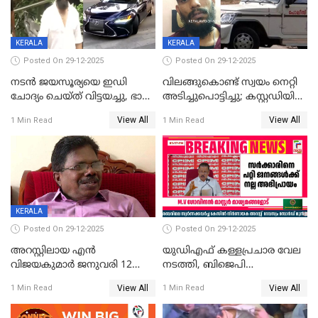
വിമർശനം
KERALA
KERALA
Posted On 29-12-2025
Posted On 29-12-2025
നടൻ ജയസൂര്യയെ ഇഡി
വിലങ്ങുകൊണ്ട് സ്വയം നെറ്റി
ചോദ്യം ചെയ്ത് വിട്ടയച്ചു, ഭാര്യ
അടിച്ചുപൊട്ടിച്ചു; കസ്റ്റഡിയിൽ
സരിതയുടെയും
എടുക്കുന്നതിനിടെ
View All
View All
1 Min Read
1 Min Read
മൊഴിയെടുത്തു
വധശ്രമക്കേസ് പ്രതി
വിലങ്ങുമായി രക്ഷപ്പെട്ടു;
വ്യാപക തെരച്ചിൽ
KERALA
Posted On 29-12-2025
Posted On 29-12-2025
അറസ്റ്റിലായ എൻ
യുഡിഎഫ് കള്ളപ്രചാര വേല
വിജയകുമാർ ജനുവരി 12
നടത്തി, ബിജെപി
വരെ റിമാൻഡിൽ;
ഹിന്ദുവർഗീയത പ്രചരിപ്പിച്ചു,
View All
View All
1 Min Read
1 Min Read
ജാമ്യാപേക്ഷ ഈ മാസം 31ന്
ശബരിമല അത്ര
പരിഗണിക്കും
തിരിച്ചടിയായില്ല,സർക്കാരിനെക്കുറ