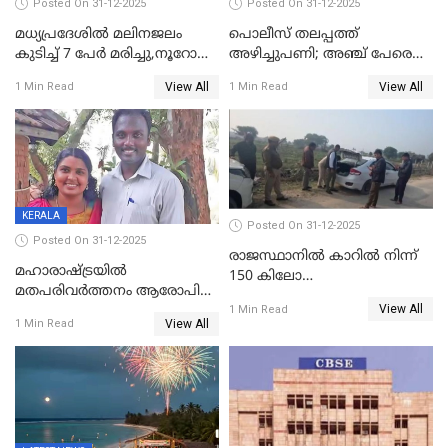
Posted On 31-12-2025
Posted On 31-12-2025
മധ്യപ്രദേശിൽ മലിനജലം
പൊലീസ് തലപ്പത്ത്
കുടിച്ച് 7 പേർ മരിച്ചു,നൂറോളം
അഴിച്ചുപണി; അഞ്ച് പേരെ
പേർ ഗുരുതരാവസ്ഥയിൽ
ഐജി റാങ്കിലേക്ക്
View All
View All
1 Min Read
1 Min Read
ഉയർത്തി,അജിതാ ബീഗം
ക്രൈംബ്രാഞ്ച് ഐജി,
എസ്.ശ്യാംസുന്ദർ
ഇന്റലിജൻസ് ഐജി
KERALA
Posted On 31-12-2025
Posted On 31-12-2025
രാജസ്ഥാനിൽ കാറിൽ നിന്ന്
മഹാരാഷ്ട്രയിൽ
150 കിലോ
മതപരിവർത്തനം ആരോപിച്ചു
സ്ഫോടകവസ്തുക്കൾ
View All
അറസ്റ്റിലായ മലയാളി
1 Min Read
പിടികൂടി
View All
1 Min Read
വൈദികനും ഭാര്യയ്ക്കും
ഉൾപ്പെടെ 11പേർക്കും ജാമ്യം