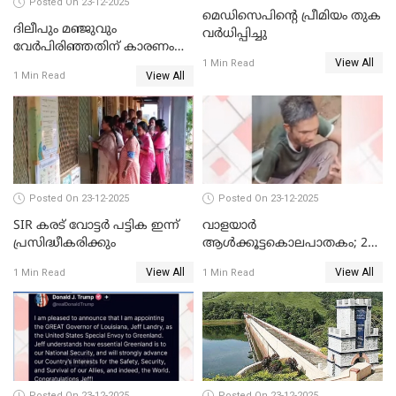
Posted On 23-12-2025
മെഡിസെപിന്റെ പ്രീമിയം തുക
ദിലീപും മഞ്ജുവും
വർധിപ്പിച്ചു
വേർപിരിഞ്ഞതിന് കാരണം
View All
ദിലീപ് മഞ്ജുവിന് നൽകിയ ആ
1 Min Read
View All
1 Min Read
പഴയ മൊബൈലിൽ നിന്ന്
കണ്ടെത്തിയ ചാറ്റിൽ
നിന്നാണ്; എട്ടാം പ്രതിക്ക്
മോട്ടീവ് ഉണ്ടായിരുന്നെന്നും
അഡ്വ. ടി.ബി മിനി
Posted On 23-12-2025
Posted On 23-12-2025
SIR കരട് വോട്ടര്‍ പട്ടിക ഇന്ന്
വാളയാർ
പ്രസിദ്ധീകരിക്കും
ആൾക്കൂട്ടകൊലപാതകം; 2
പേർ കൂടി കസ്റ്റഡിയിൽ
View All
View All
1 Min Read
1 Min Read
Posted On 23-12-2025
Posted On 23-12-2025