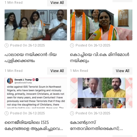
View All
1 Min Read
ബന്ധവും ഇല്ലെന്ന് എസ്ഐടി
ചോദ്യം ചെയ്ത ദിണ്ടിഗലിലെ
വ്യവസായി
Posted On 26-12-2025
Posted On 26-12-2025
പാലായെ നയിക്കാന്‍ ദിയ
കൊച്ചിയെ വി.കെ മിനിമോള്‍
പുളിക്കക്കണ്ടം
നയിക്കും
View All
View All
1 Min Read
1 Min Read
Posted On 26-12-2025
Posted On 26-12-2025
നൈജീരിയയിലെ ISIS
കോണ്‍ഗ്രസ്
കേന്ദ്രങ്ങളെ ആക്രമിച്ചുവെന്ന്
നേതാവിനെതിരെകേസ്;
ട്രംപ്
മുഖ്യമന്ത്രിയും ഉണ്ണികൃഷ്ണന്‍