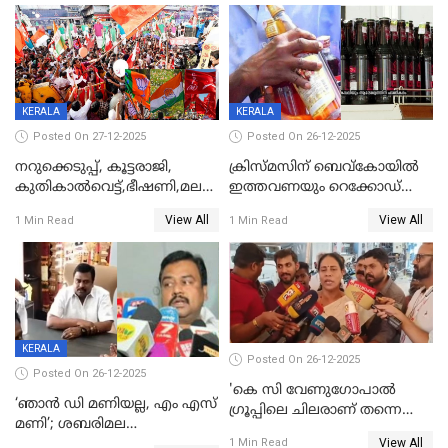
KERALA
KERALA
Posted On 27-12-2025
Posted On 26-12-2025
നറുക്കെടുപ്പ്, കൂട്ടരാജി,
ക്രിസ്മസിന് ബെവ്‌കോയിൽ
കുതികാൽവെട്ട്,ഭീഷണി,മലബാറിലാകട്ടെ
ഇത്തവണയും റെക്കോഡ്
ട്വിസ്റ്റോട് ട്വിസ്റ്റും; അടിമുടി
വിൽപ്പന;കഴിഞ്ഞവർഷത്തേക്ക
View All
View All
1 Min Read
1 Min Read
നാടകീയമായി പഞ്ചായത്ത്
53 കോടി രൂപയുടെ അധിക
പ്രസിഡന്‍റ് തെരഞ്ഞെടുപ്പ്
വിൽപ്പന; മലയാളി കുടിച്ചു
തീർത്തത് 333 കോടിയുടെ
മദ്യം
KERALA
Posted On 26-12-2025
Posted On 26-12-2025
'കെ സി വേണുഗോപാല്‍
‘ഞാൻ ഡി മണിയല്ല, എം എസ്
ഗ്രൂപ്പിലെ ചിലരാണ് തന്നെ
മണി’; ശബരിമല
തഴഞ്ഞത്'; ലാലി ജെയിംസ്
View All
സ്വർണക്കവർച്ചയുമായി ഒരു
1 Min Read