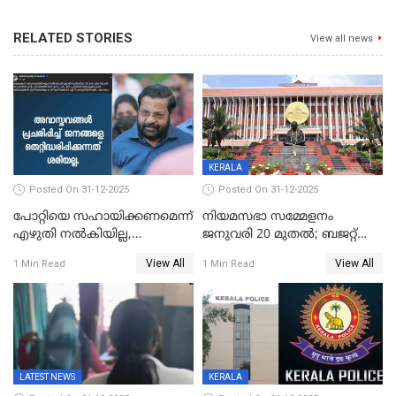
RELATED STORIES
View all news
KERALA
Posted On 31-12-2025
Posted On 31-12-2025
പോറ്റിയെ സഹായിക്കണമെന്ന്
നിയമസഭാ സമ്മേളനം
എഴുതി നൽകിയില്ല,
ജനുവരി 20 മുതല്‍; ബജറ്റ്
ജനങ്ങളെ
അവതരണം അവസാനവാരം;
View All
View All
1 Min Read
1 Min Read
തെറ്റിദ്ധരിപ്പിക്കരുത്,
മന്ത്രിസഭാ
സാങ്കൽപ്പിക കഥകൾ
യോഗതീരുമാനങ്ങൾ
പ്രചരിപ്പിക്കുന്നുവെന്നും
കടകംപള്ളി സുരേന്ദ്രൻ
LATEST NEWS
KERALA