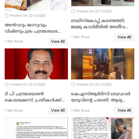
Posted On 22-12-2025
Posted On 22-12-2025
ടെലിസ്‌കോപ്പ് കണ്ടെത്തി;
അൻവറും ജാനുവും
ജമ്മു കാശ്മീരില്‍ അതീവ
വിഷ്ണുപുരം ചന്ദ്രശേഖരന്റെ
ജാഗ്രത നിര്‍ദ്ദേശം
View All
പാർട്ടിയും UDF
1 Min Read
View All
1 Min Read
അസോസിയേറ്റ് അംഗങ്ങൾ;
അസോസിയേറ്റ്
അംഗമാകാനില്ലെന്നും
UDFലേക്കില്ലെന്നും
വിഷ്ണുപുരം ചന്ദ്രശേഖരൻ
Posted On 22-12-2025
Posted On 22-12-2025
ടി പി ചന്ദ്രശേഖരന്‍
കെഎസ്ആർടിസി ഡ്രൈവർ
കൊലക്കേസ്; പ്രതികള്‍ക്ക്
യദുവിന്റെ പരാതി: ആര്യ
വീണ്ടും പരോള്‍
രാജേന്ദ്രനും സച്ചിൻ ദേവിനും
View All
View All
1 Min Read
1 Min Read
കോടതി നോട്ടീസ്