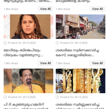
ആനുകൂല്യം വേണം'; രണ്ടാം
മാധ്യമങ്ങളെ കാണും
പ്രതി മാര്‍ട്ടിന്‍
View All
View All
1 Min Read
1 Min Read
ഹൈക്കോടതിയില്‍
Posted On 24-12-2025
Posted On 24-12-2025
മോദിയും ബിജെപിയും
ശബരിമല സ്വര്‍ണക്കവര്‍ച്ച
വിദ്വേഷം വളർത്തുന്നു;
കേസ്; ബെല്ലാരിയിലെ
പ്രതിഷേധവിമായി
ജ്വല്ലറിയില്‍ പരിശോധന
View All
View All
1 Min Read
1 Min Read
കോൺഗ്രസ്
Posted On 24-12-2025
Posted On 24-12-2025
പി ടി കുഞ്ഞുമുഹമ്മദിന്
ശബരിമല സ്വര്‍ണ്ണക്കവര്‍ച്ച;