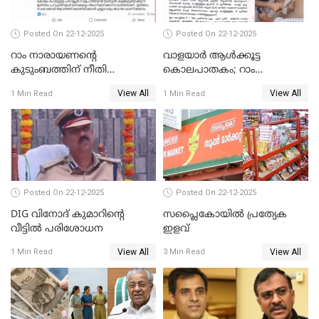
Posted On 22-12-2025
Posted On 22-12-2025
റാം നാരായണന്റെ
വാളയാർ ആൾക്കൂട്ട
കുടുംബത്തിന് നീതി
കൊലപാതകം; റാം
ഉറപ്പാക്കും; പിണറായി
നാരായണൻ നേരിട്ടത് ക്രൂര
View All
View All
1 Min Read
1 Min Read
വിജയന്‍
പീഡനം
Posted On 22-12-2025
Posted On 22-12-2025
DIG വിനോദ് കുമാറിന്റെ
സപ്ലൈകോയിൽ പ്രത്യേക
വീട്ടില്‍ പരിശോധന
ഇളവ്
View All
View All
1 Min Read
3 Min Read