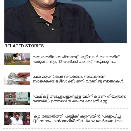
RELATED STORIES
LATEST NEWS
മത്സരത്തിനിടെ മിന്നലേറ്റ് ഫുട്‌ബാൾ താരത്തിന്
ദാരുണാന്ത്യം, 12 പേർക്ക് പരിക്ക്; നടുക്കുന്ന
വീഡിയോ
KERALA
ക്ഷേമപെൻഷൻ വിതരണം: സഹകരണ
ബാങ്കുകളെ ഒഴിവാക്കി; ഇനി വാണിജ്യ ബാങ്കുകൾ
മാത്രം
KERALA
ഫ്രഷ്‌കട്ട് അടച്ചുപൂട്ടാനുള്ള മലിനീകരണ നിയന്ത്രണ
ബോർഡ് ഉത്തരവിന് ഹൈക്കോടതി സ്റ്റേ
KERALA
'ക്യാ ബോൽത്തി പബ്ലിക്' ക്യാമ്പയിൻ പ്രഖ്യാപിച്ച്
CJP സ്ഥാപകൻ അഭിജീത് ദിപ്കെ; ജാർഖണ്ഡിലെ
വിദ്യാർത്ഥി പ്രക്ഷോഭത്തിലും മറുപടി
LATEST NEWS