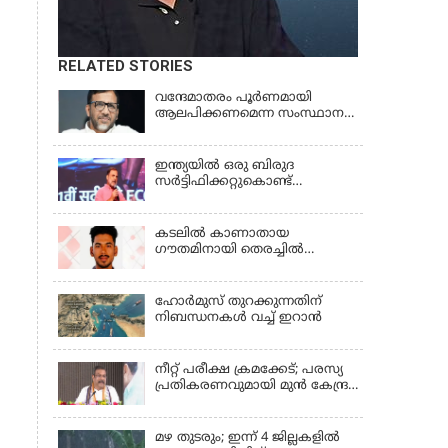
RELATED STORIES
വന്ദേമാതരം പൂര്‍ണമായി
ആലപിക്കണമെന്ന സംസ്ഥാന
സര്‍ക്കാര്‍ നിര്‍ദേശം
അപലപനീയം | JAMAAT-E-
ISLAMI
ഇന്ത്യയില്‍ ഒരു ബിരുദ
സര്‍ട്ടിഫിക്കറ്റുകൊണ്ട്
യാതൊരു പ്രയോജനവുമില്ല;
RAHUL GANDHI
കടലിൽ കാണാതായ
ഗൗതമിനായി തെരച്ചിൽ
ഊർജിതം
ഹോര്‍മുസ് തുറക്കുന്നതിന്
നിബന്ധനകള്‍ വച്ച് ഇറാന്‍
നീറ്റ് പരീക്ഷ ക്രമക്കേട്; പരസ്യ
പ്രതികരണവുമായി മുൻ കേന്ദ്ര
വിദ്യാഭ്യാസ മന്ത്രി
മഴ തുടരും; ഇന്ന് 4 ജില്ലകളില്‍