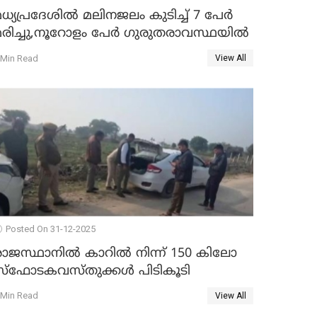
ധ്യപ്രദേശിൽ മലിനജലം കുടിച്ച് 7 പേർ
മരിച്ചു,നൂറോളം പേർ ഗുരുതരാവസ്ഥയിൽ
 Min Read
View All
Posted On 31-12-2025
രാജസ്ഥാനിൽ കാറിൽ നിന്ന് 150 കിലോ
സ്ഫോടകവസ്തുക്കൾ പിടികൂടി
 Min Read
View All