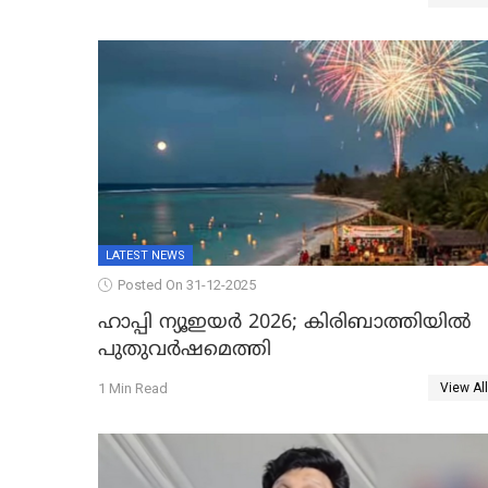
ഐജി, എസ്.ശ്യാംസുന്ദർ ഇന്റലിജൻസ്
ഐജി
LATEST NEWS
Posted On 31-12-2025
ഹാപ്പി ന്യൂഇയർ 2026; കിരിബാത്തിയിൽ
പുതുവർഷമെത്തി
1 Min Read
View All