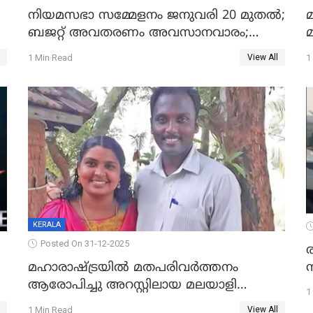
നിയമസഭാ സമ്മേളനം ജനുവരി 20 മുതല്‍;
മ
ബജറ്റ് അവതരണം അവസാനവാരം;
മന്ത്രിസഭാ യോഗതീരുമാനങ്ങൾ
1 Min Read
1
View All
KERALA
Posted On 31-12-2025
മഹാരാഷ്ട്രയിൽ മതപരിവർത്തനം
ആരോപിച്ചു അറസ്റ്റിലായ മലയാളി
1
വൈദികനും ഭാര്യയ്ക്കും ഉൾപ്പെടെ
1 Min Read
View All