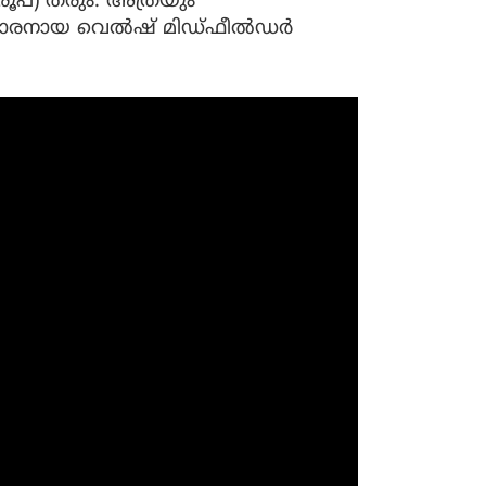
 രൂപ) തരും. അത്രയും
ാരനായ വെല്‍ഷ് മിഡ്ഫീല്‍ഡര്‍