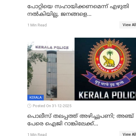
പോറ്റിയെ സഹായിക്കണമെന്ന് എഴുതി
നൽകിയില്ല, ജനങ്ങളെ
തെറ്റിദ്ധരിപ്പിക്കരുത്, സാങ്കൽപ്പിക
1 Min Read
View All
കഥകൾ പ്രചരിപ്പിക്കുന്നുവെന്നും
കടകംപള്ളി സുരേന്ദ്രൻ
KERALA
Posted On 31-12-2025
പൊലീസ് തലപ്പത്ത് അഴിച്ചുപണി; അഞ്ച്
പേരെ ഐജി റാങ്കിലേക്ക്
ഉയർത്തി,അജിതാ ബീഗം ക്രൈംബ്രാഞ്ച്
1 Min Read
View All