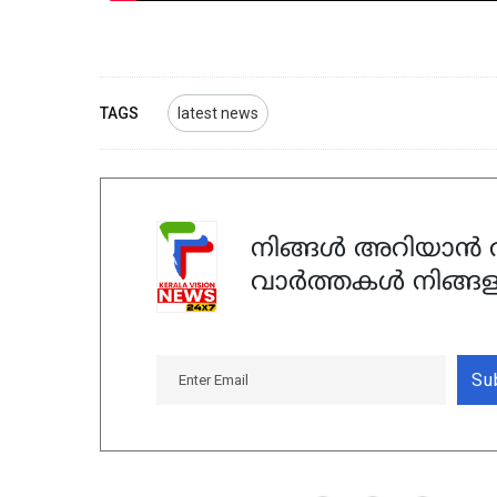
TAGS
latest news
നിങ്ങൾ അറിയാൻ ആ
വാർത്തകൾ നിങ്ങള
Su