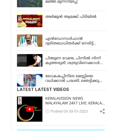
മഞ്ഞ മുന്നറിയിപ്പ്
അര്‍ജുന്‍ ആയങ്കി പിടിയില്‍
KERALA
എന്‍ഡോസള്‍ഫാന്‍
ദുരിതബാധിതർക്ക് നേരിട്ട്
സാമ്പത്തിക ആശ്വാസം;
KERALA
'സ്‌നേഹസാന്ത്വനം' പദ്ധതി
പ്രവർത്തനങ്ങൾക്ക് 14.40
പിന്തുണ വേണ്ട, പിന്നില്‍ നിന്ന്
കോടിയുടെ ഭരണാനുമതി
കുത്തരുത്; ശത്രുവിനെക്കാള്‍
വലിയ ശ്രതുവായാണ് എന്നെ
കണ്ടത്; എം വി
ലോകകപ്പിനിടെ മെസ്സിയെ
ജയരാജനെതിരെ അര്‍ജുന്‍
വധിക്കാൻ പദ്ധതി; ഞെട്ടിക്കുന്ന
ആയങ്കി
പൊലീസ് സുരക്ഷാ
LATEST LATEST VIDEOS
രേഖകള്‍;ആറായിരത്തിലധികം
ഭീഷണി സന്ദേശങ്ങൾ ലഭിച്ചെന്ന്
KERALAVISION NEWS
ഫ്രഞ്ച് റഫറി
MALAYALAM 24X7 LIVE: KERALA
UPDATES & BREAKING NEWS
Posted On 03-01-2023