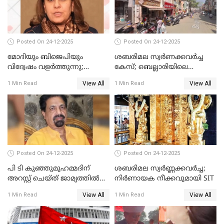
Posted On 24-12-2025
Posted On 24-12-2025
മോദിയും ബിജെപിയും
ശബരിമല സ്വര്‍ണക്കവര്‍ച്ച
വിദ്വേഷം വളർത്തുന്നു;
കേസ്; ബെല്ലാരിയിലെ
പ്രതിഷേധവിമായി
ജ്വല്ലറിയില്‍ പരിശോധന
View All
View All
1 Min Read
1 Min Read
കോൺഗ്രസ്
Posted On 24-12-2025
Posted On 24-12-2025
പി ടി കുഞ്ഞുമുഹമ്മദിന്
ശബരിമല സ്വര്‍ണ്ണക്കവര്‍ച്ച;
അറസ്റ്റ് ചെയ്ത് ജാമ്യത്തില്‍
നിർണായക നീക്കവുമായി SIT
വിട്ടു
View All
View All
1 Min Read
1 Min Read