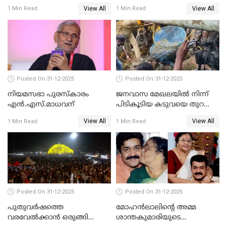
ചോദ്യം ചെയ്യാൻ SIT
ബെഞ്ച്
View All
View All
1 Min Read
1 Min Read
Posted On 31-12-2025
Posted On 31-12-2025
നിയമസഭാ പുരസ്‌കാരം
ജനവാസ മേഖലയിൽ നിന്ന്
എൻ.എസ്.മാധവന്
പിടികൂടിയ കടുവയെ തുറന്നു
വിട്ടു
View All
View All
1 Min Read
1 Min Read
Posted On 31-12-2025
Posted On 31-12-2025
പുതുവര്‍ഷത്തെ
മോഹന്‍ലാലിന്റെ അമ്മ
വരവേല്‍ക്കാന്‍ ഒരുങ്ങി
ശാന്തകുമാരിയുടെ