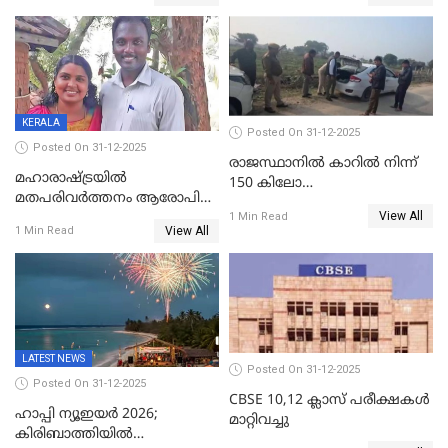
ഉയർത്തി,അജിതാ ബീഗം
ക്രൈംബ്രാഞ്ച് ഐജി,
എസ്.ശ്യാംസുന്ദർ
ഇന്റലിജൻസ് ഐജി
KERALA
Posted On 31-12-2025
Posted On 31-12-2025
രാജസ്ഥാനിൽ കാറിൽ നിന്ന്
മഹാരാഷ്ട്രയിൽ
150 കിലോ
മതപരിവർത്തനം ആരോപിച്ചു
സ്ഫോടകവസ്തുക്കൾ
View All
അറസ്റ്റിലായ മലയാളി
1 Min Read
പിടികൂടി
View All
1 Min Read
വൈദികനും ഭാര്യയ്ക്കും
ഉൾപ്പെടെ 11പേർക്കും ജാമ്യം
LATEST NEWS
Posted On 31-12-2025
Posted On 31-12-2025
CBSE 10,12 ക്ലാസ് പരീക്ഷകള്‍
ഹാപ്പി ന്യൂഇയർ 2026;
മാറ്റിവച്ചു
കിരിബാത്തിയിൽ