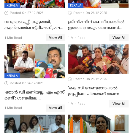
KERALA
KERALA
Posted On 27-12-2025
Posted On 26-12-2025
നറുക്കെടുപ്പ്, കൂട്ടരാജി,
ക്രിസ്മസിന് ബെവ്‌കോയിൽ
കുതികാൽവെട്ട്,ഭീഷണി,മലബാറിലാകട്ടെ
ഇത്തവണയും റെക്കോഡ്
ട്വിസ്റ്റോട് ട്വിസ്റ്റും; അടിമുടി
വിൽപ്പന;കഴിഞ്ഞവർഷത്തേക്ക
View All
View All
1 Min Read
1 Min Read
നാടകീയമായി പഞ്ചായത്ത്
53 കോടി രൂപയുടെ അധിക
പ്രസിഡന്‍റ് തെരഞ്ഞെടുപ്പ്
വിൽപ്പന; മലയാളി കുടിച്ചു
തീർത്തത് 333 കോടിയുടെ
മദ്യം
KERALA
Posted On 26-12-2025
Posted On 26-12-2025
'കെ സി വേണുഗോപാല്‍
‘ഞാൻ ഡി മണിയല്ല, എം എസ്
ഗ്രൂപ്പിലെ ചിലരാണ് തന്നെ
മണി’; ശബരിമല
തഴഞ്ഞത്'; ലാലി ജെയിംസ്
View All
സ്വർണക്കവർച്ചയുമായി ഒരു
1 Min Read
View All
1 Min Read
ബന്ധവും ഇല്ലെന്ന് എസ്ഐടി
ചോദ്യം ചെയ്ത ദിണ്ടിഗലിലെ
വ്യവസായി