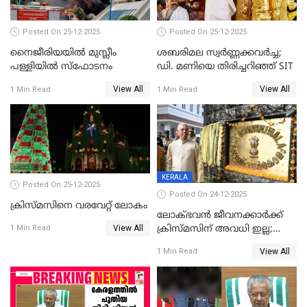
Posted On 25-12-2025
Posted On 25-12-2025
നൈജീരിയയിൽ മുസ്ലീം
ശബരിമല സ്വര്‍ണ്ണക്കവര്‍ച്ച;
പള്ളിയില്‍ സ്‌ഫോടനം
ഡി. മണിയെ തിരിച്ചറിഞ്ഞ് SIT
View All
View All
1 Min Read
1 Min Read
KERALA
Posted On 25-12-2025
Posted On 24-12-2025
ക്രിസ്മസിനെ വരവേറ്റ് ലോകം
ലോക്ഭവൻ ജീവനക്കാർക്ക്
View All
ക്രിസ്മസിന് അവധി ഇല്ല;
1 Min Read
ഹാജരാവാൻ ഉത്തരവ്
View All
1 Min Read