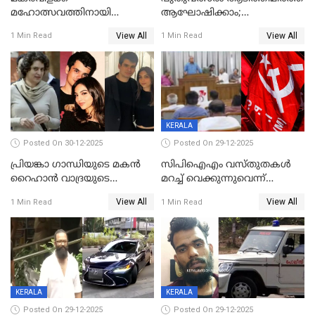
മഹോത്സവത്തിനായി
ആഘോഷിക്കാം;
ശബരിമല നട തുറന്നു;
ബാറുകള്‍ക്ക് 12 മണി വരെ
View All
View All
1 Min Read
1 Min Read
സന്നിധാനത്ത് വൻ
പ്രവര്‍ത്തനാനുമതി
ഭക്തജനത്തിരക്ക്
KERALA
Posted On 30-12-2025
Posted On 29-12-2025
പ്രിയങ്കാ ​ഗാന്ധിയുടെ മകൻ
സിപിഐഎം വസ്തുതകൾ
റൈഹാൻ വാദ്രയുടെ
മറച്ച് വെക്കുന്നുവെന്ന്
വിവാഹനിശ്ചയം
സിപിഐ, 'പത്മകുമാറിനെ
View All
View All
1 Min Read
1 Min Read
കഴിഞ്ഞതായി റിപ്പോർട്ട്
സംരക്ഷിച്ചത്
തിരിച്ചടിച്ചു',വെള്ളാപ്പള്ളിയെ
ന്യായീകരിക്കുന്നതിലും
CPIഎക്സിക്യൂട്ടീവിൽ
വിമർശനം
KERALA
KERALA
Posted On 29-12-2025
Posted On 29-12-2025