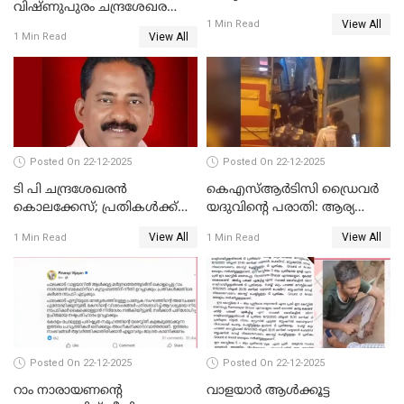
വിഷ്ണുപുരം ചന്ദ്രശേഖരന്റെ
ജാഗ്രത നിര്‍ദ്ദേശം
View All
പാർട്ടിയും UDF
1 Min Read
View All
1 Min Read
അസോസിയേറ്റ് അംഗങ്ങൾ;
അസോസിയേറ്റ്
അംഗമാകാനില്ലെന്നും
UDFലേക്കില്ലെന്നും
വിഷ്ണുപുരം ചന്ദ്രശേഖരൻ
Posted On 22-12-2025
Posted On 22-12-2025
ടി പി ചന്ദ്രശേഖരന്‍
കെഎസ്ആർടിസി ഡ്രൈവർ
കൊലക്കേസ്; പ്രതികള്‍ക്ക്
യദുവിന്റെ പരാതി: ആര്യ
വീണ്ടും പരോള്‍
രാജേന്ദ്രനും സച്ചിൻ ദേവിനും
View All
View All
1 Min Read
1 Min Read
കോടതി നോട്ടീസ്
Posted On 22-12-2025
Posted On 22-12-2025
റാം നാരായണന്റെ
വാളയാർ ആൾക്കൂട്ട