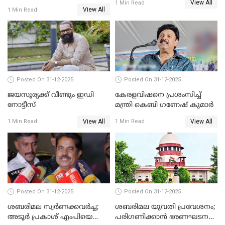
View All
പുതുവർഷമെത്തി
1 Min Read
View All
1 Min Read
Posted On 31-12-2025
Posted On 31-12-2025
ജയസൂര്യക്ക് വീണ്ടും ഇഡി
കേരളവിഷനെ പ്രശംസിച്ച്
നോട്ടീസ്
മന്ത്രി കെബി ഗണേഷ് കുമാര്‍
View All
View All
1 Min Read
1 Min Read
Posted On 31-12-2025
Posted On 31-12-2025
ശബരിമല സ്വര്‍ണക്കവര്‍ച്ച;
ശബരിമല യുവതി പ്രവേശനം;
അടൂര്‍ പ്രകാശ് എംപിയെ
പരിഗണിക്കാന്‍ ഭരണഘടന