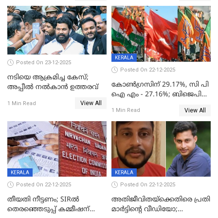
KERALA
Posted On 23-12-2025
Posted On 22-12-2025
നടിയെ ആക്രമിച്ച കേസ്;
കോൺഗ്രസിന് 29.17%, സി പി
അപ്പീൽ നൽകാൻ ഉത്തരവ്
ഐ എം - 27.16%; ബിജെപി
View All
20% കടന്നത്
1 Min Read
View All
1 Min Read
തിരുവനന്തപുരത്ത് മാത്രം,
തദ്ദേശത്തിലെ യഥാർത്ഥ
കണക്ക് പുറത്ത്
KERALA
KERALA
Posted On 22-12-2025
Posted On 22-12-2025
തീയതി നീട്ടണം; SIRൽ
അതിജീവിതയ്‌ക്കെതിരെ പ്രതി
തെരഞ്ഞെടുപ്പ് കമ്മീഷന്
മാർട്ടിന്റെ വീഡിയോ;