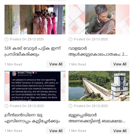
പഴയ മൊബൈലിൽ നിന്ന്
കണ്ടെത്തിയ ചാറ്റിൽ
നിന്നാണ്; എട്ടാം പ്രതിക്ക്
മോട്ടീവ് ഉണ്ടായിരുന്നെന്നും
അഡ്വ. ടി.ബി മിനി
Posted On 23-12-2025
Posted On 23-12-2025
SIR കരട് വോട്ടര്‍ പട്ടിക ഇന്ന്
വാളയാർ
പ്രസിദ്ധീകരിക്കും
ആൾക്കൂട്ടകൊലപാതകം; 2
പേർ കൂടി കസ്റ്റഡിയിൽ
View All
View All
1 Min Read
1 Min Read
Posted On 23-12-2025
Posted On 23-12-2025
ഗ്രീന്‍ലന്‍ഡിനെ യു
മുല്ലപ്പെരിയാര്‍
എസിനൊപ്പം കൂട്ടിച്ചേര്‍ക്കും
അണക്കെട്ടിന്റെ ബലക്ഷയ
നിര്‍ണയം; പരിശോധന ഇന്ന്
View All
View All
1 Min Read
1 Min Read
തുടങ്ങും