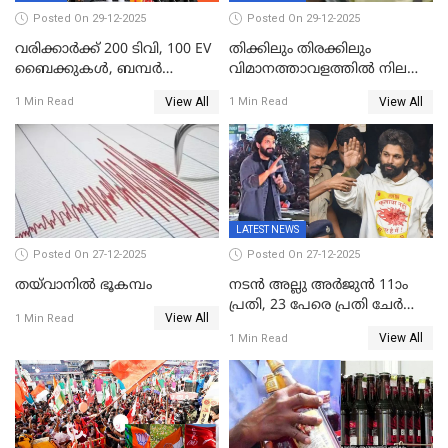
ലക്ഷം വോട്ട് ലഭിച്ചു
Posted On 29-12-2025
Posted On 29-12-2025
വരിക്കാർക്ക് 200 ടിവി, 100 EV
തിക്കിലും തിരക്കിലും
ബൈക്കുകൾ, ബമ്പർ
വിമാനത്താവളത്തില്‍ നിലത്ത്
സമ്മാനമായി EV കാർ
വീണ് വിജയ്
View All
View All
1 Min Read
1 Min Read
ഉൾപ്പെടെ 2 കോടി രൂപയുടെ
സമ്മാനങ്ങളുമായി
കേരളവിഷൻ ബ്രോഡ്ബാൻഡ്
കണക്ട്&വിൻ
LATEST NEWS
Posted On 27-12-2025
Posted On 27-12-2025
തയ്‌വാനിൽ ഭൂകമ്പം
നടൻ അല്ലു അർജുൻ 11ാം
പ്രതി, 23 പേരെ പ്രതി ചേർത്ത്
View All
1 Min Read
കുറ്റപത്രം സമർപ്പിച്ചു
View All
1 Min Read