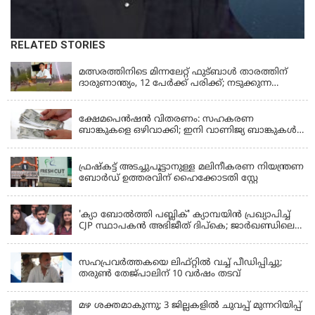
RELATED STORIES
LATEST NEWS
മത്സരത്തിനിടെ മിന്നലേറ്റ് ഫുട്‌ബാൾ താരത്തിന്
ദാരുണാന്ത്യം, 12 പേർക്ക് പരിക്ക്; നടുക്കുന്ന
വീഡിയോ
KERALA
ക്ഷേമപെൻഷൻ വിതരണം: സഹകരണ
ബാങ്കുകളെ ഒഴിവാക്കി; ഇനി വാണിജ്യ ബാങ്കുകൾ
മാത്രം
KERALA
ഫ്രഷ്‌കട്ട് അടച്ചുപൂട്ടാനുള്ള മലിനീകരണ നിയന്ത്രണ
ബോർഡ് ഉത്തരവിന് ഹൈക്കോടതി സ്റ്റേ
KERALA
'ക്യാ ബോൽത്തി പബ്ലിക്' ക്യാമ്പയിൻ പ്രഖ്യാപിച്ച്
CJP സ്ഥാപകൻ അഭിജീത് ദിപ്കെ; ജാർഖണ്ഡിലെ
വിദ്യാർത്ഥി പ്രക്ഷോഭത്തിലും മറുപടി
LATEST NEWS
സഹപ്രവർത്തകയെ ലിഫ്റ്റിൽ വച്ച് പീഡിപ്പിച്ചു;
തരുൺ തേജ്‌പാലിന് 10 വർഷം തടവ്
മഴ ശക്തമാകുന്നു; 3 ജില്ലകളിൽ ചുവപ്പ് മുന്നറിയിപ്പ്