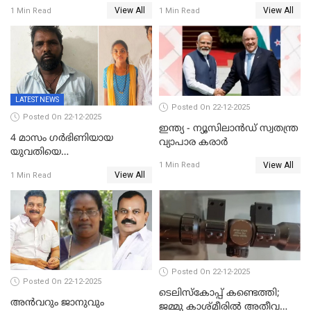
കത്തയച്ച് കേരളം
പ്രചരിപ്പിച്ച മൂന്നുപേർ
View All
View All
1 Min Read
1 Min Read
അറസ്റ്റിൽ; നൂറോളം
സൈറ്റുകളിൽ നിന്നും
വിഡിയോ നീക്കം ചെയ്യാനും
പൊലീസ്
LATEST NEWS
Posted On 22-12-2025
Posted On 22-12-2025
ഇന്ത്യ - ന്യൂസിലാൻഡ് സ്വതന്ത്ര
4 മാസം ഗർഭിണിയായ
വ്യാപാര കരാർ
യുവതിയെ
View All
വെട്ടിക്കൊലപ്പെടുത്തി
1 Min Read
View All
1 Min Read
പിതാവും സഹോദരനും;
ദുരഭിമാനക്കൊലയിൽ
നടുങ്ങി കർണാടക
Posted On 22-12-2025
Posted On 22-12-2025
ടെലിസ്‌കോപ്പ് കണ്ടെത്തി;
അൻവറും ജാനുവും
ജമ്മു കാശ്മീരില്‍ അതീവ