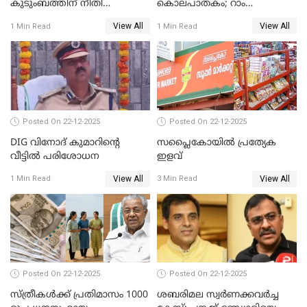
കുടുംബത്തിന് നീതി
കൊലപാതകം; റാം
ഉറപ്പാക്കും; പിണറായി
നാരായണൻ നേരിട്ടത് ക്രൂര
View All
View All
1 Min Read
1 Min Read
വിജയന്‍
പീഡനം
Posted On 22-12-2025
Posted On 22-12-2025
DIG വിനോദ് കുമാറിന്റെ
സപ്ലൈകോയിൽ പ്രത്യേക
വീട്ടില്‍ പരിശോധന
ഇളവ്
View All
View All
1 Min Read
3 Min Read
Posted On 22-12-2025
Posted On 22-12-2025
സ്ത്രീകള്‍ക്ക് പ്രതിമാസം 1000
ശബരിമല സ്വര്‍ണക്കവര്‍ച്ച