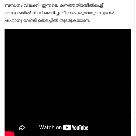
ബന്ധനം വിലക്കി. ഇന്നലെ കനത്തതിരയിൽപ്പെട്ട്
വെള്ളത്തിൽ നിന്ന് തെറിച്ചു വീണപെരുമാതുറ സ്വദേശി
ഷഹാനു വേണ്ടി തെരച്ചിൽ തുടരുകയാണ്.