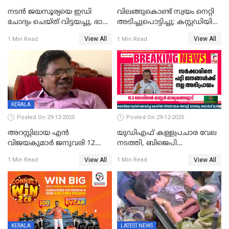
നടൻ ജയസൂര്യയെ ഇഡി
വിലങ്ങുകൊണ്ട് സ്വയം നെറ്റി
ചോദ്യം ചെയ്ത് വിട്ടയച്ചു, ഭാര്യ
അടിച്ചുപൊട്ടിച്ചു; കസ്റ്റഡിയിൽ
സരിതയുടെയും
എടുക്കുന്നതിനിടെ
View All
View All
1 Min Read
1 Min Read
മൊഴിയെടുത്തു
വധശ്രമക്കേസ് പ്രതി
വിലങ്ങുമായി രക്ഷപ്പെട്ടു;
വ്യാപക തെരച്ചിൽ
KERALA
Posted On 29-12-2025
Posted On 29-12-2025
അറസ്റ്റിലായ എൻ
യുഡിഎഫ് കള്ളപ്രചാര വേല
വിജയകുമാർ ജനുവരി 12
നടത്തി, ബിജെപി
വരെ റിമാൻഡിൽ;
ഹിന്ദുവർഗീയത പ്രചരിപ്പിച്ചു,
View All
View All
1 Min Read
1 Min Read
ജാമ്യാപേക്ഷ ഈ മാസം 31ന്
ശബരിമല അത്ര
പരിഗണിക്കും
തിരിച്ചടിയായില്ല,സർക്കാരിനെക്കുറ
ജനങ്ങൾക്ക് മികച്ച
അഭിപ്രായം, എല്‍ഡിഎഫ്
അധികാരം നിലനിര്‍ത്തും,
ലോക്സഭ
തെരഞ്ഞെടുപ്പിനേക്കാൾ 17
KERALA
LATEST NEWS