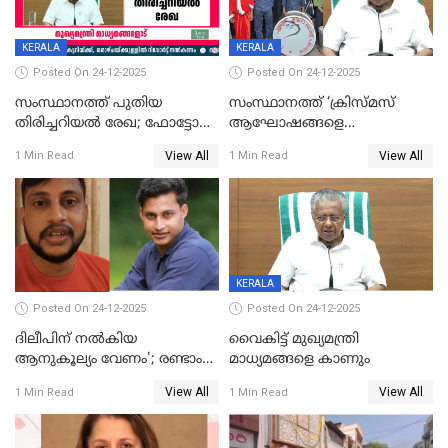
KERALA
KERALA
Posted On 24-12-2025
Posted On 24-12-2025
സംസ്ഥാനത്ത് പുതിയ
സംസ്ഥാനത്ത് ‘ക്രിസ്മസ്
തിരിച്ചറിയല്‍ രേഖ; ഫോട്ടോ
ആഘോഷങ്ങളെ
പതിപ്പിച്ച നേറ്റിവിറ്റി കാര്‍ഡ്
കടന്നാക്രമിയ്ക്കുന്നു; എല്ലാ
View All
View All
1 Min Read
1 Min Read
നല്‍കുമെന്ന് മുഖ്യമന്ത്രി; SIR
ആക്രമണങ്ങൾക്കും പിന്നിലും
ഹെല്‍പ് ഡസ്‌കുകള്‍
സംഘപരിവാർ’; മുഖ്യമന്ത്രി
ആരംഭിക്കാന്‍ മന്ത്രിസഭാ
യോഗ തീരുമാനം
KERALA
Posted On 24-12-2025
Posted On 24-12-2025
ദിലീപിന് നല്‍കിയ
വൈകിട്ട് മുഖ്യമന്ത്രി
ആനുകൂല്യം വേണം'; രണ്ടാം
മാധ്യമങ്ങളെ കാണും
പ്രതി മാര്‍ട്ടിന്‍
View All
View All
1 Min Read
1 Min Read
ഹൈക്കോടതിയില്‍