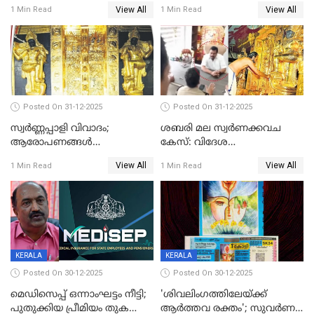
ലോകം
സംസ്‌കാരം ഇന്ന്
View All
View All
1 Min Read
1 Min Read
Posted On 31-12-2025
Posted On 31-12-2025
സ്വർണ്ണപ്പാളി വിവാദം;
ശബരി മല സ്വർണക്കവച
ആരോപണങ്ങൾ
കേസ്: വിദേശ
അവസാനിക്കുന്നില്ല
വ്യവസായിയുടെ ആരോപണം
View All
View All
1 Min Read
1 Min Read
നിഷേധിച്ച് ഡി മണി
KERALA
KERALA
Posted On 30-12-2025
Posted On 30-12-2025
മെഡിസെപ്പ് ഒന്നാംഘട്ടം നീട്ടി;
'ശിവലിംഗത്തിലേയ്ക്ക്
പുതുക്കിയ പ്രീമിയം തുക
ആര്‍ത്തവ രക്തം'; സുവര്‍ണ