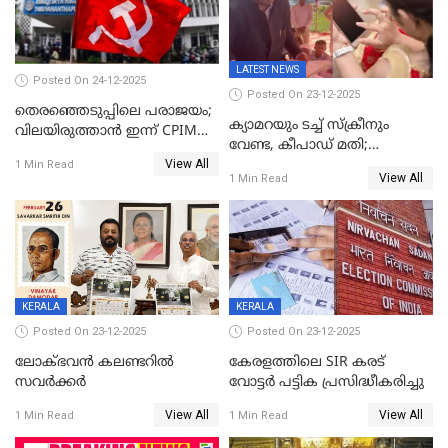
LATEST NEWS
Posted On 24-12-2025
Posted On 23-12-2025
തെരഞ്ഞെടുപ്പിലെ പരാജയം;
ക്യാമറയും ടച്ച് സ്ക്രീനും
വിലയിരുത്താന്‍ ഇന്ന് CPIM
വേണ്ട, കീപാഡ് മതി;
യോഗം
View All
സ്ത്രീകൾക്ക് സ്മാർട്ട് ഫോൺ
1 Min Read
View All
1 Min Read
വിലക്കി രാജ്യത്തെ ഒരു
പഞ്ചായത്ത്
KERALA
KERALA
Posted On 23-12-2025
Posted On 23-12-2025
ലോക്ഭവൻ കലണ്ടറിൽ
കേരളത്തിലെ SIR കരട്
സവർക്കർ
വോട്ടര്‍ പട്ടിക പ്രസിദ്ധീകരിച്ചു
View All
View All
1 Min Read
1 Min Read