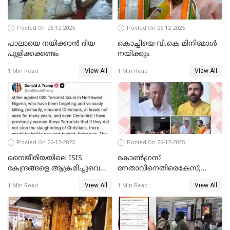
Posted On 26-12-2025
Posted On 26-12-2025
പാലായെ നയിക്കാന്‍ ദിയ
കൊച്ചിയെ വി.കെ മിനിമോള്‍
പുളിക്കക്കണ്ടം
നയിക്കും
View All
View All
1 Min Read
1 Min Read
Posted On 26-12-2025
Posted On 26-12-2025
നൈജീരിയയിലെ ISIS
കോണ്‍ഗ്രസ്
കേന്ദ്രങ്ങളെ ആക്രമിച്ചുവെന്ന്
നേതാവിനെതിരെകേസ്;
ട്രംപ്
മുഖ്യമന്ത്രിയും ഉണ്ണികൃഷ്ണന്‍
View All
View All
1 Min Read
1 Min Read
പോറ്റിയും ഒപ്പമുള്ള AI ചിത്രം
പങ്കുവെച്ചു