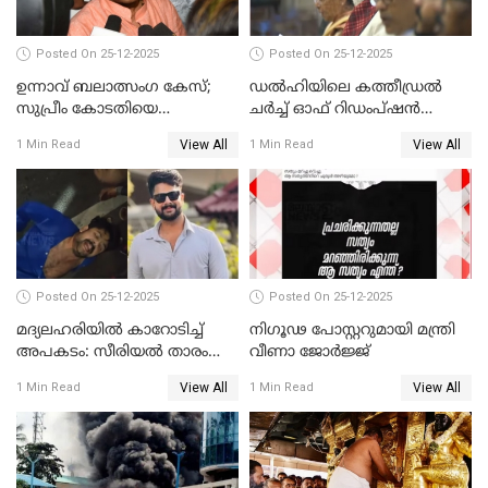
Posted On 25-12-2025
Posted On 25-12-2025
ഉന്നാവ് ബലാത്സംഗ കേസ്;
ഡൽഹിയിലെ കത്തീഡ്രൽ
സുപ്രീം കോടതിയെ
ചർച്ച് ഓഫ് റിഡംപ്ഷൻ
സമീപിക്കാനൊരുങ്ങി
സന്ദർശിച്ച് പ്രധാനമന്ത്രി
View All
View All
1 Min Read
1 Min Read
അതിജീവിത
Posted On 25-12-2025
Posted On 25-12-2025
മദ്യലഹരിയിൽ കാറോടിച്ച്
നിഗൂഢ പോസ്റ്ററുമായി മന്ത്രി
അപകടം: സീരിയൽ താരം
വീണാ ജോർജ്ജ്
സിദ്ധാർത്ഥ് പ്രഭുവിനെതിരെ
View All
View All
1 Min Read
1 Min Read
കേസെടുത്തു