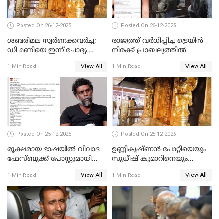
Posted On 26-12-2025
Posted On 26-12-2025
ശബരിമല സ്വര്‍ണക്കവര്‍ച്ച;
രാജ്യത്ത് വര്‍ധിപ്പിച്ച ട്രെയിന്‍
ഡി മണിയെ ഇന്ന് ചോദ്യം
നിരക്ക് പ്രാബല്യത്തില്‍
ചെയ്യും
View All
View All
1 Min Read
1 Min Read
Posted On 25-12-2025
Posted On 25-12-2025
രൂക്ഷമായ ഭാഷയിൽ വിവാദ
ഉണ്ണികൃഷ്ണന്‍ പോറ്റിയെയും
ഫേസ്ബുക്ക് പോസ്റ്റുമായി
സുധീഷ് കുമാറിനെയും
നടൻ വിനായകൻ
വീണ്ടും ചോദ്യം ചെയ്ത് SIT
View All
View All
1 Min Read
1 Min Read