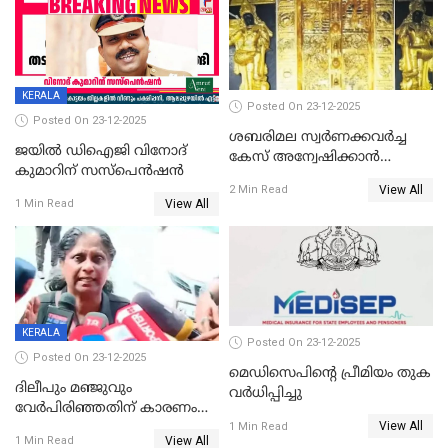
KERALA
Posted On 23-12-2025
Posted On 23-12-2025
ശബരിമല സ്വര്‍ണക്കവര്‍ച്ച
ജയിൽ ഡിഐജി വിനോദ്
കേസ് അന്വേഷിക്കാന്‍
കുമാറിന് സസ്പെൻഷൻ
തയ്യാറെന്ന് CBI
View All
2 Min Read
View All
1 Min Read
KERALA
Posted On 23-12-2025
Posted On 23-12-2025
മെഡിസെപിന്റെ പ്രീമിയം തുക
ദിലീപും മഞ്ജുവും
വർധിപ്പിച്ചു
വേർപിരിഞ്ഞതിന് കാരണം
View All
ദിലീപ് മഞ്ജുവിന് നൽകിയ ആ
1 Min Read
View All
1 Min Read