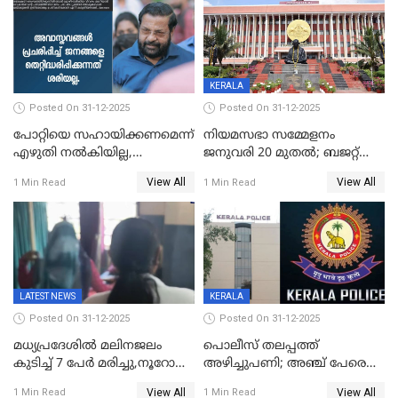
KERALA
Posted On 31-12-2025
Posted On 31-12-2025
പോറ്റിയെ സഹായിക്കണമെന്ന്
നിയമസഭാ സമ്മേളനം
എഴുതി നൽകിയില്ല,
ജനുവരി 20 മുതല്‍; ബജറ്റ്
ജനങ്ങളെ
അവതരണം അവസാനവാരം;
View All
View All
1 Min Read
1 Min Read
തെറ്റിദ്ധരിപ്പിക്കരുത്,
മന്ത്രിസഭാ
സാങ്കൽപ്പിക കഥകൾ
യോഗതീരുമാനങ്ങൾ
പ്രചരിപ്പിക്കുന്നുവെന്നും
കടകംപള്ളി സുരേന്ദ്രൻ
LATEST NEWS
KERALA
Posted On 31-12-2025
Posted On 31-12-2025
മധ്യപ്രദേശിൽ മലിനജലം
പൊലീസ് തലപ്പത്ത്
കുടിച്ച് 7 പേർ മരിച്ചു,നൂറോളം
അഴിച്ചുപണി; അഞ്ച് പേരെ
പേർ ഗുരുതരാവസ്ഥയിൽ
ഐജി റാങ്കിലേക്ക്
View All
View All
1 Min Read
1 Min Read