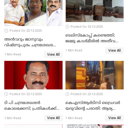
നടുങ്ങി കർണാടക
Posted On 22-12-2025
Posted On 22-12-2025
ടെലിസ്‌കോപ്പ് കണ്ടെത്തി;
അൻവറും ജാനുവും
ജമ്മു കാശ്മീരില്‍ അതീവ
വിഷ്ണുപുരം ചന്ദ്രശേഖരന്റെ
ജാഗ്രത നിര്‍ദ്ദേശം
View All
പാർട്ടിയും UDF
1 Min Read
View All
1 Min Read
അസോസിയേറ്റ് അംഗങ്ങൾ;
അസോസിയേറ്റ്
അംഗമാകാനില്ലെന്നും
UDFലേക്കില്ലെന്നും
വിഷ്ണുപുരം ചന്ദ്രശേഖരൻ
Posted On 22-12-2025
Posted On 22-12-2025
ടി പി ചന്ദ്രശേഖരന്‍
കെഎസ്ആർടിസി ഡ്രൈവർ
കൊലക്കേസ്; പ്രതികള്‍ക്ക്
യദുവിന്റെ പരാതി: ആര്യ
വീണ്ടും പരോള്‍
രാജേന്ദ്രനും സച്ചിൻ ദേവിനും
View All
View All
1 Min Read
1 Min Read
കോടതി നോട്ടീസ്