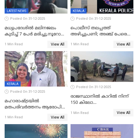
LATEST NEWS
KERALA
Posted On 31-12-2025
Posted On 31-12-2025
മധ്യപ്രദേശിൽ മലിനജലം
പൊലീസ് തലപ്പത്ത്
കുടിച്ച് 7 പേർ മരിച്ചു,നൂറോളം
അഴിച്ചുപണി; അഞ്ച് പേരെ
പേർ ഗുരുതരാവസ്ഥയിൽ
ഐജി റാങ്കിലേക്ക്
View All
View All
1 Min Read
1 Min Read
ഉയർത്തി,അജിതാ ബീഗം
ക്രൈംബ്രാഞ്ച് ഐജി,
എസ്.ശ്യാംസുന്ദർ
ഇന്റലിജൻസ് ഐജി
KERALA
Posted On 31-12-2025
Posted On 31-12-2025
രാജസ്ഥാനിൽ കാറിൽ നിന്ന്
മഹാരാഷ്ട്രയിൽ
150 കിലോ
മതപരിവർത്തനം ആരോപിച്ചു
സ്ഫോടകവസ്തുക്കൾ
View All
അറസ്റ്റിലായ മലയാളി
1 Min Read
പിടികൂടി
View All
1 Min Read
വൈദികനും ഭാര്യയ്ക്കും
ഉൾപ്പെടെ 11പേർക്കും ജാമ്യം