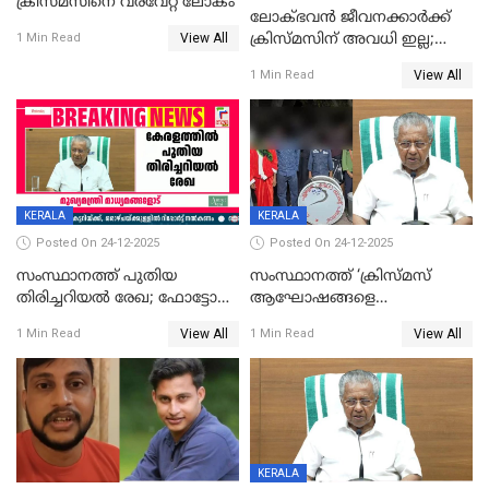
ക്രിസ്മസിനെ വരവേറ്റ് ലോകം
ലോക്ഭവൻ ജീവനക്കാർക്ക്
View All
ക്രിസ്മസിന് അവധി ഇല്ല;
1 Min Read
ഹാജരാവാൻ ഉത്തരവ്
View All
1 Min Read
KERALA
KERALA
Posted On 24-12-2025
Posted On 24-12-2025
സംസ്ഥാനത്ത് പുതിയ
സംസ്ഥാനത്ത് ‘ക്രിസ്മസ്
തിരിച്ചറിയല്‍ രേഖ; ഫോട്ടോ
ആഘോഷങ്ങളെ
പതിപ്പിച്ച നേറ്റിവിറ്റി കാര്‍ഡ്
കടന്നാക്രമിയ്ക്കുന്നു; എല്ലാ
View All
View All
1 Min Read
1 Min Read
നല്‍കുമെന്ന് മുഖ്യമന്ത്രി; SIR
ആക്രമണങ്ങൾക്കും പിന്നിലും
ഹെല്‍പ് ഡസ്‌കുകള്‍
സംഘപരിവാർ’; മുഖ്യമന്ത്രി
ആരംഭിക്കാന്‍ മന്ത്രിസഭാ
യോഗ തീരുമാനം
KERALA