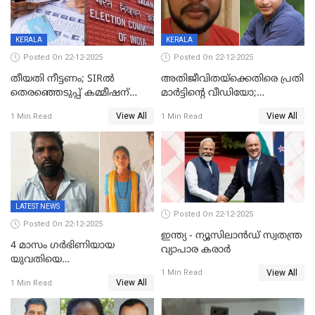
KERALA
KERALA
Posted On 22-12-2025
Posted On 22-12-2025
തീയതി നീട്ടണം; SIRൽ
അതിജീവിതയ്‌ക്കെതിരെ പ്രതി
തെരഞ്ഞെടുപ്പ് കമ്മീഷന്
മാർട്ടിന്റെ വീഡിയോ;
കത്തയച്ച് കേരളം
പ്രചരിപ്പിച്ച മൂന്നുപേർ
View All
View All
1 Min Read
1 Min Read
അറസ്റ്റിൽ; നൂറോളം
സൈറ്റുകളിൽ നിന്നും
വിഡിയോ നീക്കം ചെയ്യാനും
പൊലീസ്
LATEST NEWS
Posted On 22-12-2025
Posted On 22-12-2025
ഇന്ത്യ - ന്യൂസിലാൻഡ് സ്വതന്ത്ര
4 മാസം ഗർഭിണിയായ
വ്യാപാര കരാർ
യുവതിയെ
View All
വെട്ടിക്കൊലപ്പെടുത്തി
1 Min Read
View All
1 Min Read
പിതാവും സഹോദരനും;
ദുരഭിമാനക്കൊലയിൽ