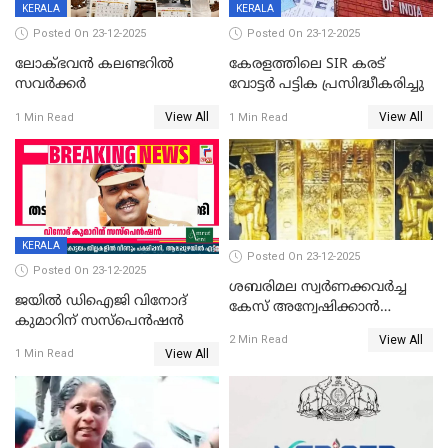
KERALA
KERALA
Posted On 23-12-2025
Posted On 23-12-2025
ലോക്ഭവൻ കലണ്ടറിൽ
കേരളത്തിലെ SIR കരട്
സവർക്കർ
വോട്ടര്‍ പട്ടിക പ്രസിദ്ധീകരിച്ചു
View All
View All
1 Min Read
1 Min Read
KERALA
Posted On 23-12-2025
Posted On 23-12-2025
ശബരിമല സ്വര്‍ണക്കവര്‍ച്ച
ജയിൽ ഡിഐജി വിനോദ്
കേസ് അന്വേഷിക്കാന്‍
കുമാറിന് സസ്പെൻഷൻ
തയ്യാറെന്ന് CBI
View All
2 Min Read
View All
1 Min Read