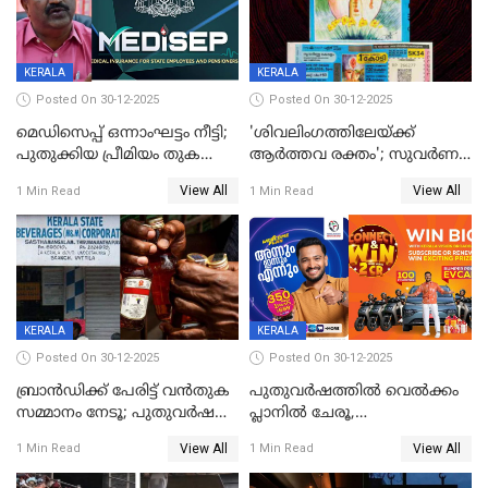
KERALA
KERALA
Posted On 30-12-2025
Posted On 30-12-2025
മെഡിസെപ്പ് ഒന്നാംഘട്ടം നീട്ടി;
'ശിവലിംഗത്തിലേയ്ക്ക്
പുതുക്കിയ പ്രീമിയം തുക
ആര്‍ത്തവ രക്തം'; സുവര്‍ണ
ഈടാക്കുക ജനുവരി 31
കേരളം ലോട്ടറിയിലെ
View All
View All
1 Min Read
1 Min Read
മുതൽ
ചിത്രത്തിനെതിരെ ഹിന്ദു
ഐക്യവേദി പരാതി നൽകി
KERALA
KERALA
Posted On 30-12-2025
Posted On 30-12-2025
ബ്രാൻഡിക്ക് പേരിട്ട് വൻതുക
പുതുവർഷത്തിൽ വെൽക്കം
സമ്മാനം നേടൂ; പുതുവർഷ
പ്ലാനിൽ ചേരൂ,
ഓഫറുമായി ബെവ്‌കോ
350എംപിപിഎസ് വേഗതയിൽ
View All
View All
1 Min Read
1 Min Read
ഇന്റർനെറ്റും ഒപ്പം കീയുടെ
മെഗാ പ്ലാൻ സൗജന്യം; ഒപ്പം