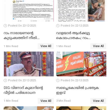
Posted On 22-12-2025
Posted On 22-12-2025
റാം നാരായണന്റെ
വാളയാർ ആൾക്കൂട്ട
കുടുംബത്തിന് നീതി
കൊലപാതകം; റാം
ഉറപ്പാക്കും; പിണറായി
നാരായണൻ നേരിട്ടത് ക്രൂര
View All
View All
1 Min Read
1 Min Read
വിജയന്‍
പീഡനം
Posted On 22-12-2025
Posted On 22-12-2025
DIG വിനോദ് കുമാറിന്റെ
സപ്ലൈകോയിൽ പ്രത്യേക
വീട്ടില്‍ പരിശോധന
ഇളവ്
View All
View All
1 Min Read
3 Min Read