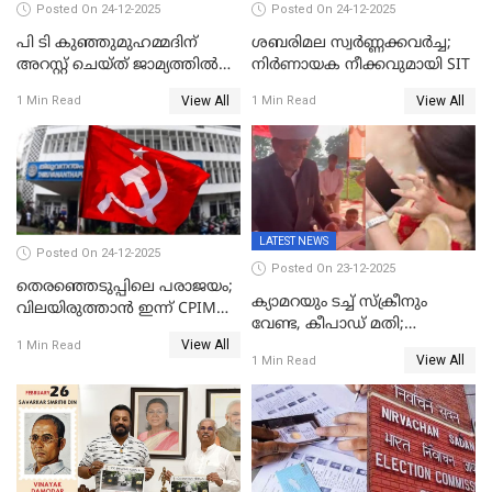
Posted On 24-12-2025
Posted On 24-12-2025
പി ടി കുഞ്ഞുമുഹമ്മദിന്
ശബരിമല സ്വര്‍ണ്ണക്കവര്‍ച്ച;
അറസ്റ്റ് ചെയ്ത് ജാമ്യത്തില്‍
നിർണായക നീക്കവുമായി SIT
വിട്ടു
View All
View All
1 Min Read
1 Min Read
LATEST NEWS
Posted On 24-12-2025
Posted On 23-12-2025
തെരഞ്ഞെടുപ്പിലെ പരാജയം;
ക്യാമറയും ടച്ച് സ്ക്രീനും
വിലയിരുത്താന്‍ ഇന്ന് CPIM
വേണ്ട, കീപാഡ് മതി;
യോഗം
View All
സ്ത്രീകൾക്ക് സ്മാർട്ട് ഫോൺ
1 Min Read
View All
1 Min Read
വിലക്കി രാജ്യത്തെ ഒരു
പഞ്ചായത്ത്