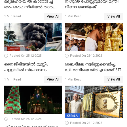
മദ്യലഹരിയിൽ കാറോടിച്ച്
നിഗൂഢ പോസ്റ്ററുമായി മന്ത്രി
അപകടം: സീരിയൽ താരം
വീണാ ജോർജ്ജ്
സിദ്ധാർത്ഥ് പ്രഭുവിനെതിരെ
View All
View All
1 Min Read
1 Min Read
കേസെടുത്തു
Posted On 25-12-2025
Posted On 25-12-2025
നൈജീരിയയിൽ മുസ്ലീം
ശബരിമല സ്വര്‍ണ്ണക്കവര്‍ച്ച;
പള്ളിയില്‍ സ്‌ഫോടനം
ഡി. മണിയെ തിരിച്ചറിഞ്ഞ് SIT
View All
View All
1 Min Read
1 Min Read
KERALA
Posted On 25-12-2025
Posted On 24-12-2025