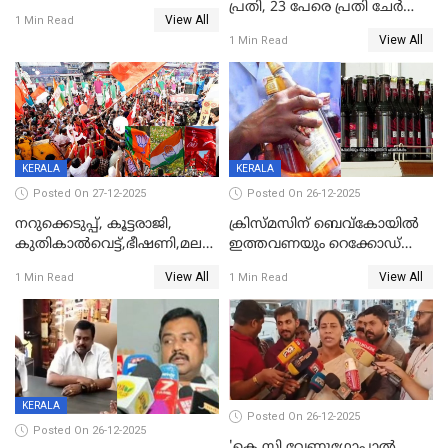
പ്രതി, 23 പേരെ പ്രതി ചേർത്ത്
View All
1 Min Read
കുറ്റപത്രം സമർപ്പിച്ചു
View All
1 Min Read
KERALA
KERALA
Posted On 27-12-2025
Posted On 26-12-2025
നറുക്കെടുപ്പ്, കൂട്ടരാജി,
ക്രിസ്മസിന് ബെവ്‌കോയിൽ
കുതികാൽവെട്ട്,ഭീഷണി,മലബാറിലാകട്ടെ
ഇത്തവണയും റെക്കോഡ്
ട്വിസ്റ്റോട് ട്വിസ്റ്റും; അടിമുടി
വിൽപ്പന;കഴിഞ്ഞവർഷത്തേക്ക
View All
View All
1 Min Read
1 Min Read
നാടകീയമായി പഞ്ചായത്ത്
53 കോടി രൂപയുടെ അധിക
പ്രസിഡന്‍റ് തെരഞ്ഞെടുപ്പ്
വിൽപ്പന; മലയാളി കുടിച്ചു
തീർത്തത് 333 കോടിയുടെ
മദ്യം
KERALA
Posted On 26-12-2025
Posted On 26-12-2025
'കെ സി വേണുഗോപാല്‍