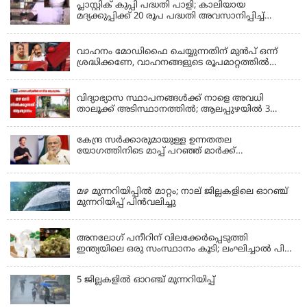
പ്ലാസ്റ്റിക് കുപ്പി പദ്ധതി പാളി; കാലിയായ
മദ്യക്കുപ്പിക്ക് 20 രൂപ പദ്ധതി അവസാനിപ്പിച്ച്
ബെവ്‌കോ
LATEST NEWS
വാഹനം മോഡിഫൈ ചെയ്യുന്നതിന് മുൻപ് ഒന്ന്
ശ്രദ്ധിക്കണേ, വാഹനങ്ങളുടെ രൂപമാറ്റത്തിൽ
മാനദണ്ഡങ്ങൾ നിശ്ചയിക്കാൻ സംസ്ഥാന
KERALA
സർക്കാരുകൾക്ക് അധികാരമില്ലെന്ന് കേന്ദ്രമന്ത്രി
വിദ്യാഭ്യാസ സ്ഥാപനങ്ങൾക്ക് നാളെ അവധി
താലൂക്ക് അടിസ്ഥാനത്തിൽ; ആലപ്പുഴയിൽ 3
താലൂക്കുകൾക്ക്, തിരുവല്ല താലൂക്ക്,കോട്ടയം
താലൂക്ക് എന്നിവടങ്ങളിൽ അവധി
കേന്ദ്ര സർക്കാരുമായുള്ള ഉന്നതതല
യോഗത്തിനിടെ മാപ്പ് പറഞ്ഞ് മാർക്ക്
സക്കർബർഗ്; മോദിയുടെ വീഡിയോ നീക്കം
KERALA
ചെയ്തതിൽ പരാമർശമില്ല
മഴ മുന്നറിയിപ്പില്‍ മാറ്റം; നാല് ജില്ലകളിലെ ഓറഞ്ച്
മുന്നറിയിപ്പ് പിന്‍വലിച്ചു
KERALA
അനലോഗ് പനീറിന് വിലക്കേർപ്പെടുത്തി
ഇന്ത്യയിലെ ഒരു സംസ്ഥാനം കൂടി; ലംഘിച്ചാൽ പിഴ
ഒരു ലക്ഷം
5 ജില്ലകളില്‍ ഓറഞ്ച് മുന്നറിയിപ്പ്