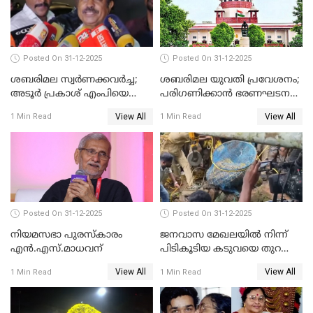
Posted On 31-12-2025
Posted On 31-12-2025
ശബരിമല സ്വര്‍ണക്കവര്‍ച്ച;
ശബരിമല യുവതി പ്രവേശനം;
അടൂര്‍ പ്രകാശ് എംപിയെ
പരിഗണിക്കാന്‍ ഭരണഘടന
ചോദ്യം ചെയ്യാൻ SIT
ബെഞ്ച്
View All
View All
1 Min Read
1 Min Read
Posted On 31-12-2025
Posted On 31-12-2025
നിയമസഭാ പുരസ്‌കാരം
ജനവാസ മേഖലയിൽ നിന്ന്
എൻ.എസ്.മാധവന്
പിടികൂടിയ കടുവയെ തുറന്നു
വിട്ടു
View All
View All
1 Min Read
1 Min Read