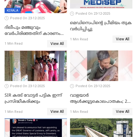
KERALA
Posted On 23-12-2025
Posted On 23-12-2025
മെഡിസെപിന്റെ പ്രീമിയം തുക
ദിലീപും മഞ്ജുവും
വർധിപ്പിച്ചു
വേർപിരിഞ്ഞതിന് കാരണം
View All
ദിലീപ് മഞ്ജുവിന് നൽകിയ ആ
1 Min Read
View All
1 Min Read
പഴയ മൊബൈലിൽ നിന്ന്
കണ്ടെത്തിയ ചാറ്റിൽ
നിന്നാണ്; എട്ടാം പ്രതിക്ക്
മോട്ടീവ് ഉണ്ടായിരുന്നെന്നും
അഡ്വ. ടി.ബി മിനി
Posted On 23-12-2025
Posted On 23-12-2025
SIR കരട് വോട്ടര്‍ പട്ടിക ഇന്ന്
വാളയാർ
പ്രസിദ്ധീകരിക്കും
ആൾക്കൂട്ടകൊലപാതകം; 2
പേർ കൂടി കസ്റ്റഡിയിൽ
View All
View All
1 Min Read
1 Min Read