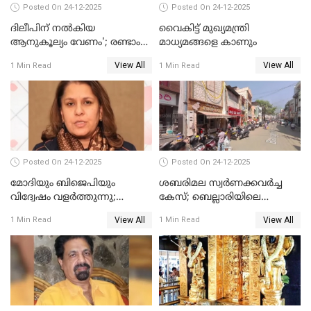
Posted On 24-12-2025
Posted On 24-12-2025
ദിലീപിന് നല്‍കിയ
വൈകിട്ട് മുഖ്യമന്ത്രി
ആനുകൂല്യം വേണം'; രണ്ടാം
മാധ്യമങ്ങളെ കാണും
പ്രതി മാര്‍ട്ടിന്‍
View All
View All
1 Min Read
1 Min Read
ഹൈക്കോടതിയില്‍
Posted On 24-12-2025
Posted On 24-12-2025
മോദിയും ബിജെപിയും
ശബരിമല സ്വര്‍ണക്കവര്‍ച്ച
വിദ്വേഷം വളർത്തുന്നു;
കേസ്; ബെല്ലാരിയിലെ
പ്രതിഷേധവിമായി
ജ്വല്ലറിയില്‍ പരിശോധന
View All
View All
1 Min Read
1 Min Read
കോൺഗ്രസ്