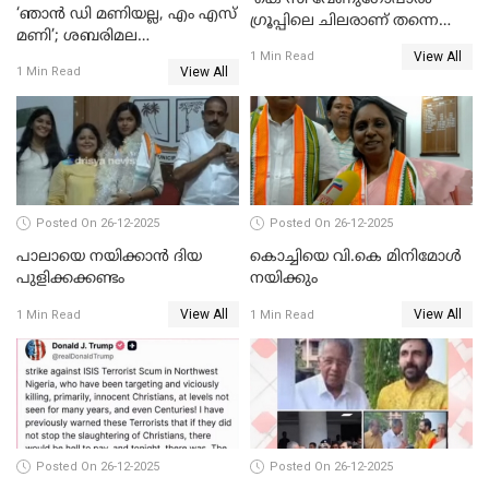
‘ഞാൻ ഡി മണിയല്ല, എം എസ്
ഗ്രൂപ്പിലെ ചിലരാണ് തന്നെ
മണി’; ശബരിമല
തഴഞ്ഞത്'; ലാലി ജെയിംസ്
View All
സ്വർണക്കവർച്ചയുമായി ഒരു
1 Min Read
View All
1 Min Read
ബന്ധവും ഇല്ലെന്ന് എസ്ഐടി
ചോദ്യം ചെയ്ത ദിണ്ടിഗലിലെ
വ്യവസായി
Posted On 26-12-2025
Posted On 26-12-2025
പാലായെ നയിക്കാന്‍ ദിയ
കൊച്ചിയെ വി.കെ മിനിമോള്‍
പുളിക്കക്കണ്ടം
നയിക്കും
View All
View All
1 Min Read
1 Min Read
Posted On 26-12-2025
Posted On 26-12-2025