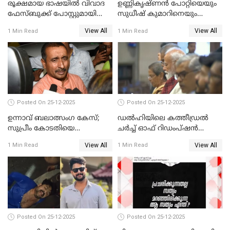
രൂക്ഷമായ ഭാഷയിൽ വിവാദ
ഉണ്ണികൃഷ്ണന്‍ പോറ്റിയെയും
ഫേസ്ബുക്ക് പോസ്റ്റുമായി
സുധീഷ് കുമാറിനെയും
നടൻ വിനായകൻ
വീണ്ടും ചോദ്യം ചെയ്ത് SIT
View All
View All
1 Min Read
1 Min Read
Posted On 25-12-2025
Posted On 25-12-2025
ഉന്നാവ് ബലാത്സംഗ കേസ്;
ഡൽഹിയിലെ കത്തീഡ്രൽ
സുപ്രീം കോടതിയെ
ചർച്ച് ഓഫ് റിഡംപ്ഷൻ
സമീപിക്കാനൊരുങ്ങി
സന്ദർശിച്ച് പ്രധാനമന്ത്രി
View All
View All
1 Min Read
1 Min Read
അതിജീവിത
Posted On 25-12-2025
Posted On 25-12-2025