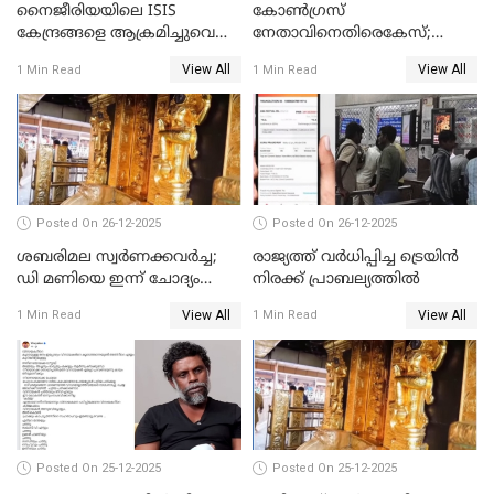
നൈജീരിയയിലെ ISIS
കോണ്‍ഗ്രസ്
കേന്ദ്രങ്ങളെ ആക്രമിച്ചുവെന്ന്
നേതാവിനെതിരെകേസ്;
ട്രംപ്
മുഖ്യമന്ത്രിയും ഉണ്ണികൃഷ്ണന്‍
View All
View All
1 Min Read
1 Min Read
പോറ്റിയും ഒപ്പമുള്ള AI ചിത്രം
പങ്കുവെച്ചു
Posted On 26-12-2025
Posted On 26-12-2025
ശബരിമല സ്വര്‍ണക്കവര്‍ച്ച;
രാജ്യത്ത് വര്‍ധിപ്പിച്ച ട്രെയിന്‍
ഡി മണിയെ ഇന്ന് ചോദ്യം
നിരക്ക് പ്രാബല്യത്തില്‍
ചെയ്യും
View All
View All
1 Min Read
1 Min Read
Posted On 25-12-2025
Posted On 25-12-2025