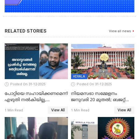
RELATED STORIES
View all news
KERALA
Posted On 31-12-2025
Posted On 31-12-2025
പോറ്റിയെ സഹായിക്കണമെന്ന്
നിയമസഭാ സമ്മേളനം
എഴുതി നൽകിയില്ല,
ജനുവരി 20 മുതല്‍; ബജറ്റ്
ജനങ്ങളെ
അവതരണം അവസാനവാരം;
View All
View All
1 Min Read
1 Min Read
തെറ്റിദ്ധരിപ്പിക്കരുത്,
മന്ത്രിസഭാ
സാങ്കൽപ്പിക കഥകൾ
യോഗതീരുമാനങ്ങൾ
പ്രചരിപ്പിക്കുന്നുവെന്നും
കടകംപള്ളി സുരേന്ദ്രൻ