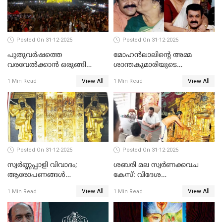
Posted On 31-12-2025
Posted On 31-12-2025
പുതുവര്‍ഷത്തെ
മോഹന്‍ലാലിന്റെ അമ്മ
വരവേല്‍ക്കാന്‍ ഒരുങ്ങി
ശാന്തകുമാരിയുടെ
ലോകം
സംസ്‌കാരം ഇന്ന്
View All
View All
1 Min Read
1 Min Read
Posted On 31-12-2025
Posted On 31-12-2025
സ്വർണ്ണപ്പാളി വിവാദം;
ശബരി മല സ്വർണക്കവച
ആരോപണങ്ങൾ
കേസ്: വിദേശ
അവസാനിക്കുന്നില്ല
വ്യവസായിയുടെ ആരോപണം
View All
View All
1 Min Read
1 Min Read
നിഷേധിച്ച് ഡി മണി