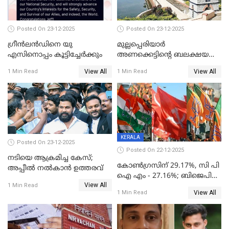
Posted On 23-12-2025
Posted On 23-12-2025
ഗ്രീന്‍ലന്‍ഡിനെ യു
മുല്ലപ്പെരിയാര്‍
എസിനൊപ്പം കൂട്ടിച്ചേര്‍ക്കും
അണക്കെട്ടിന്റെ ബലക്ഷയ
നിര്‍ണയം; പരിശോധന ഇന്ന്
View All
View All
1 Min Read
1 Min Read
തുടങ്ങും
KERALA
Posted On 23-12-2025
Posted On 22-12-2025
നടിയെ ആക്രമിച്ച കേസ്;
കോൺഗ്രസിന് 29.17%, സി പി
അപ്പീൽ നൽകാൻ ഉത്തരവ്
ഐ എം - 27.16%; ബിജെപി
View All
20% കടന്നത്
1 Min Read
View All
1 Min Read
തിരുവനന്തപുരത്ത് മാത്രം,
തദ്ദേശത്തിലെ യഥാർത്ഥ
കണക്ക് പുറത്ത്