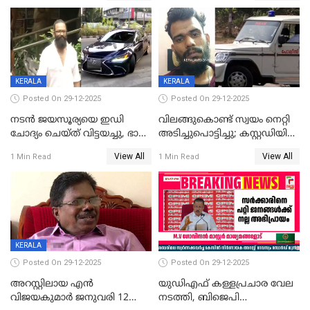
തിരിച്ചടിച്ചു',വെള്ളാപ്പള്ളിയെ
ന്യായീകരിക്കുന്നതിലും
CPIഎക്സിക്യൂട്ടീവിൽ
വിമർശനം
KERALA
KERALA
Posted On 29-12-2025
Posted On 29-12-2025
നടൻ ജയസൂര്യയെ ഇഡി
വിലങ്ങുകൊണ്ട് സ്വയം നെറ്റി
ചോദ്യം ചെയ്ത് വിട്ടയച്ചു, ഭാര്യ
അടിച്ചുപൊട്ടിച്ചു; കസ്റ്റഡിയിൽ
സരിതയുടെയും
എടുക്കുന്നതിനിടെ
View All
View All
1 Min Read
1 Min Read
മൊഴിയെടുത്തു
വധശ്രമക്കേസ് പ്രതി
വിലങ്ങുമായി രക്ഷപ്പെട്ടു;
വ്യാപക തെരച്ചിൽ
KERALA
Posted On 29-12-2025
Posted On 29-12-2025
അറസ്റ്റിലായ എൻ
യുഡിഎഫ് കള്ളപ്രചാര വേല
വിജയകുമാർ ജനുവരി 12
നടത്തി, ബിജെപി