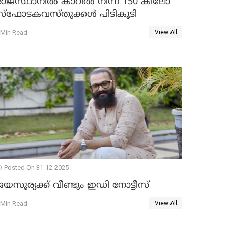
രാജസ്ഥാനിൽ കാറിൽ നിന്ന് 150 കിലോ
സ്ഫോടകവസ്തുക്കൾ പിടികൂടി
 Min Read
View All
Posted On 31-12-2025
യസൂര്യക്ക് വീണ്ടും ഇഡി നോട്ടീസ്
 Min Read
View All