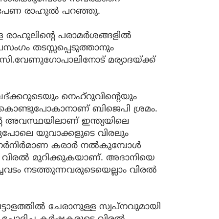
പേണ രാഹുൽ പറഞ്ഞു.
 രാഹുലിന്റെ പരാമർശങ്ങളി‍ൽ
്രസംഗം തടസ്സപ്പെടുത്താനും
.സി.വേണുഗോപാലിനോട് മര്യാദയ്ക്ക്
്കറുടെയും നെഹ്റുവിന്റെയും
് കൊണ്ടുപോകാനാണ് ബിജെപി ശ്രമം.
റെ അവസ്ഥയിലാണ് ഇന്ത്യയിലെ
ചതുപോലെ യുവാക്കളുടെ വിരലും
 പുനർനിർമാണ കരാർ നൽകുമ്പോൾ
െ വിരൽ മുറിക്കുകയാണ്. അദാനിയെ
്ചവടം നടത്തുന്നവരുടെയെല്ലാം വിരൽ
ട്ടാളത്തിൽ ചേരാനുള്ള സ്വപ്നവുമായി