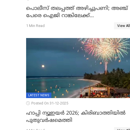
പൊലീസ് തലപ്പത്ത് അഴിച്ചുപണി; അഞ്ച്
പേരെ ഐജി റാങ്കിലേക്ക്
ഉയർത്തി,അജിതാ ബീഗം ക്രൈംബ്രാഞ്ച്
1 Min Read
View All
ഐജി, എസ്.ശ്യാംസുന്ദർ ഇന്റലിജൻസ്
ഐജി
LATEST NEWS
Posted On 31-12-2025
ഹാപ്പി ന്യൂഇയർ 2026; കിരിബാത്തിയിൽ
പുതുവർഷമെത്തി