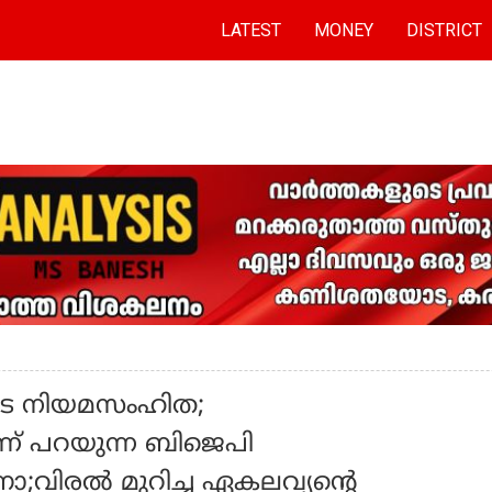
LATEST
MONEY
DISTRICT
ടെ നിയമസംഹിത;
ന് പറയുന്ന ബിജെപി
;വിരൽ മുറിച്ച ഏകലവ്യന്റെ