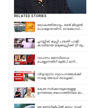
RELATED STORIES
KERALA
ലോകത്തിതാദ്യം, രണ്ട് മില്യണ്‍
ഫോളോവേഴ്‌സ്, റെക്കോഡ്
നേട്ടവുമായി കേരള പൊലീസ്
KERALA
പ്ലാസ്റ്റിക് കുപ്പി പദ്ധതി പാളി;
കാലിയായ മദ്യക്കുപ്പിക്ക് 20 രൂപ
പദ്ധതി അവസാനിപ്പിച്ച്
LATEST NEWS
ബെവ്‌കോ
വാഹനം മോഡിഫൈ
ചെയ്യുന്നതിന് മുൻപ് ഒന്ന്
ശ്രദ്ധിക്കണേ, വാഹനങ്ങളുടെ
KERALA
രൂപമാറ്റത്തിൽ മാനദണ്ഡങ്ങൾ
നിശ്ചയിക്കാൻ സംസ്ഥാന
വിദ്യാഭ്യാസ സ്ഥാപനങ്ങൾക്ക്
സർക്കാരുകൾക്ക്
നാളെ അവധി താലൂക്ക്
അധികാരമില്ലെന്ന് കേന്ദ്രമന്ത്രി
അടിസ്ഥാനത്തിൽ;
ആലപ്പുഴയിൽ 3
കേന്ദ്ര സർക്കാരുമായുള്ള
താലൂക്കുകൾക്ക്, തിരുവല്ല
ഉന്നതതല യോഗത്തിനിടെ മാപ്പ്
താലൂക്ക്,കോട്ടയം താലൂക്ക്
പറഞ്ഞ് മാർക്ക് സക്കർബർഗ്;
എന്നിവടങ്ങളിൽ അവധി
KERALA
മോദിയുടെ വീഡിയോ നീക്കം
ചെയ്തതിൽ പരാമർശമില്ല
മഴ മുന്നറിയിപ്പില്‍ മാറ്റം; നാല്