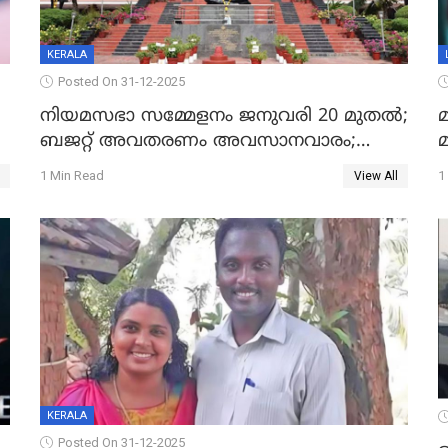
KERALA
Posted On 31-12-2025
നിയമസഭാ സമ്മേളനം ജനുവരി 20 മുതല്‍;
മ
ബജറ്റ് അവതരണം അവസാനവാരം;
മന്ത്രിസഭാ യോഗതീരുമാനങ്ങൾ
1 Min Read
1
View All
KERALA
Posted On 31-12-2025