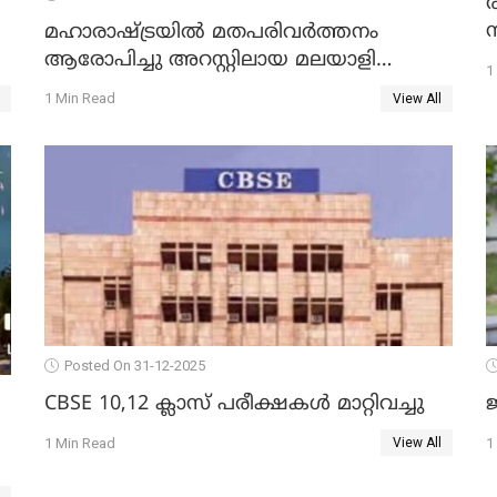
മഹാരാഷ്ട്രയിൽ മതപരിവർത്തനം
ആരോപിച്ചു അറസ്റ്റിലായ മലയാളി
1
വൈദികനും ഭാര്യയ്ക്കും ഉൾപ്പെടെ
1 Min Read
View All
11പേർക്കും ജാമ്യം
Posted On 31-12-2025
CBSE 10,12 ക്ലാസ് പരീക്ഷകള്‍ മാറ്റിവച്ചു
ജ
1 Min Read
1
View All