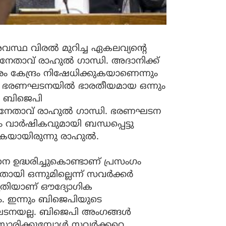
വസ്ഥ വിരൽ മുറിച്ച ഏകലവ്യന്റെ
േതാവ് രാഹുൽ ഗാന്ധി. അദാനിക്ക്
േന്ദ്രം നിഷേധിക്കുകയാണെന്നും
്‍ ഭരണഘടനയില്‍ ഭാരതീയമായ ഒന്നും
ളെ ബിജെപി
ഷ നേതാവ് രാഹുല്‍ ഗാന്ധി. ഭരണഘടന
വാർഷികവുമായി ബന്ധപ്പെട്ടു
യായിരുന്നു രാഹുൽ.
ിനെ ഉദ്ധരിച്ചുകൊണ്ടാണ് പ്രസംഗം
യി ഒന്നുമില്ലെന്ന് സവർക്കർ
ൃതിയാണ് ഔദ്യോഗിക
ം. ഇന്നും ബിജെപിയുടെ
ടനയല്ല. ബിജെപി അംഗങ്ങൾ
ാരിക്കുമ്പോൾ സവർക്കറെ