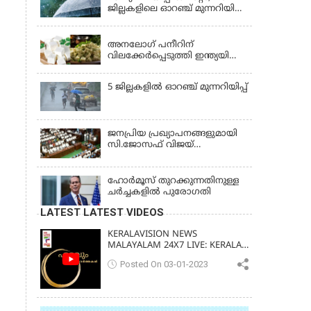
ജില്ലകളിലെ ഓറഞ്ച് മുന്നറിയിപ്പ്
പിന്‍വലിച്ചു
KERALA
അനലോഗ് പനീറിന്
വിലക്കേർപ്പെടുത്തി ഇന്ത്യയിലെ
ഒരു സംസ്ഥാനം കൂടി;
ലംഘിച്ചാൽ പിഴ ഒരു ലക്ഷം
5 ജില്ലകളില്‍ ഓറഞ്ച് മുന്നറിയിപ്പ്
ജനപ്രിയ പ്രഖ്യാപനങ്ങളുമായി
സി.ജോസഫ് വിജയ്
സർക്കാരിന്റെ ആദ്യ ബജറ്റ്
ഹോര്‍മൂസ് തുറക്കുന്നതിനുള്ള
ചര്‍ച്ചകളില്‍ പുരോഗതി
LATEST LATEST VIDEOS
KERALAVISION NEWS
MALAYALAM 24X7 LIVE: KERALA
UPDATES & BREAKING NEWS
Posted On 03-01-2023