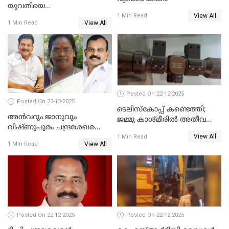
യുവതിയെ
View All
വെട്ടിക്കൊലപ്പെടുത്തി
1 Min Read
View All
1 Min Read
പിതാവും സഹോദരനും;
ദുരഭിമാനക്കൊലയിൽ
നടുങ്ങി കർണാടക
Posted On 22-12-2025
Posted On 22-12-2025
ടെലിസ്‌കോപ്പ് കണ്ടെത്തി;
അൻവറും ജാനുവും
ജമ്മു കാശ്മീരില്‍ അതീവ
വിഷ്ണുപുരം ചന്ദ്രശേഖരന്റെ
ജാഗ്രത നിര്‍ദ്ദേശം
View All
പാർട്ടിയും UDF
1 Min Read
View All
1 Min Read
അസോസിയേറ്റ് അംഗങ്ങൾ;
അസോസിയേറ്റ്
അംഗമാകാനില്ലെന്നും
UDFലേക്കില്ലെന്നും
വിഷ്ണുപുരം ചന്ദ്രശേഖരൻ
Posted On 22-12-2025
Posted On 22-12-2025