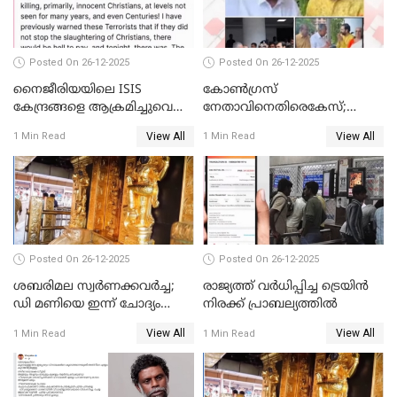
Posted On 26-12-2025
Posted On 26-12-2025
നൈജീരിയയിലെ ISIS
കോണ്‍ഗ്രസ്
കേന്ദ്രങ്ങളെ ആക്രമിച്ചുവെന്ന്
നേതാവിനെതിരെകേസ്;
ട്രംപ്
മുഖ്യമന്ത്രിയും ഉണ്ണികൃഷ്ണന്‍
View All
View All
1 Min Read
1 Min Read
പോറ്റിയും ഒപ്പമുള്ള AI ചിത്രം
പങ്കുവെച്ചു
Posted On 26-12-2025
Posted On 26-12-2025
ശബരിമല സ്വര്‍ണക്കവര്‍ച്ച;
രാജ്യത്ത് വര്‍ധിപ്പിച്ച ട്രെയിന്‍
ഡി മണിയെ ഇന്ന് ചോദ്യം
നിരക്ക് പ്രാബല്യത്തില്‍
ചെയ്യും
View All
View All
1 Min Read
1 Min Read