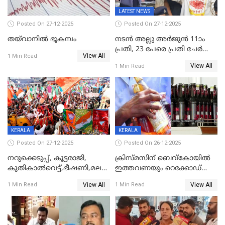
LATEST NEWS
Posted On 27-12-2025
Posted On 27-12-2025
തയ്‌വാനിൽ ഭൂകമ്പം
നടൻ അല്ലു അർജുൻ 11ാം
പ്രതി, 23 പേരെ പ്രതി ചേർത്ത്
View All
1 Min Read
കുറ്റപത്രം സമർപ്പിച്ചു
View All
1 Min Read
KERALA
KERALA
Posted On 27-12-2025
Posted On 26-12-2025
നറുക്കെടുപ്പ്, കൂട്ടരാജി,
ക്രിസ്മസിന് ബെവ്‌കോയിൽ
കുതികാൽവെട്ട്,ഭീഷണി,മലബാറിലാകട്ടെ
ഇത്തവണയും റെക്കോഡ്
ട്വിസ്റ്റോട് ട്വിസ്റ്റും; അടിമുടി
വിൽപ്പന;കഴിഞ്ഞവർഷത്തേക്ക
View All
View All
1 Min Read
1 Min Read
നാടകീയമായി പഞ്ചായത്ത്
53 കോടി രൂപയുടെ അധിക
പ്രസിഡന്‍റ് തെരഞ്ഞെടുപ്പ്
വിൽപ്പന; മലയാളി കുടിച്ചു
തീർത്തത് 333 കോടിയുടെ
മദ്യം