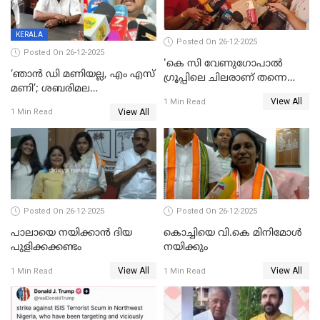
KERALA
Posted On 26-12-2025
Posted On 26-12-2025
'കെ സി വേണുഗോപാല്‍
‘ഞാൻ ഡി മണിയല്ല, എം എസ്
ഗ്രൂപ്പിലെ ചിലരാണ് തന്നെ
മണി’; ശബരിമല
തഴഞ്ഞത്'; ലാലി ജെയിംസ്
View All
സ്വർണക്കവർച്ചയുമായി ഒരു
1 Min Read
View All
1 Min Read
ബന്ധവും ഇല്ലെന്ന് എസ്ഐടി
ചോദ്യം ചെയ്ത ദിണ്ടിഗലിലെ
വ്യവസായി
Posted On 26-12-2025
Posted On 26-12-2025
പാലായെ നയിക്കാന്‍ ദിയ
കൊച്ചിയെ വി.കെ മിനിമോള്‍
പുളിക്കക്കണ്ടം
നയിക്കും
View All
View All
1 Min Read
1 Min Read