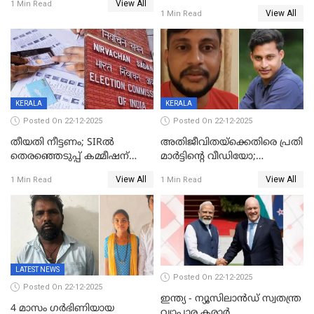
View All
20% കടന്നത്
1 Min Read
View All
1 Min Read
തിരുവനന്തപുരത്ത് മാത്രം,
തദ്ദേശത്തിലെ യഥാർത്ഥ
കണക്ക് പുറത്ത്
KERALA
KERALA
Posted On 22-12-2025
Posted On 22-12-2025
തീയതി നീട്ടണം; SIRൽ
അതിജീവിതയ്‌ക്കെതിരെ പ്രതി
തെരഞ്ഞെടുപ്പ് കമ്മീഷന്
മാർട്ടിന്റെ വീഡിയോ;
കത്തയച്ച് കേരളം
പ്രചരിപ്പിച്ച മൂന്നുപേർ
View All
View All
1 Min Read
1 Min Read
അറസ്റ്റിൽ; നൂറോളം
സൈറ്റുകളിൽ നിന്നും
വിഡിയോ നീക്കം ചെയ്യാനും
പൊലീസ്
LATEST NEWS
Posted On 22-12-2025
Posted On 22-12-2025
ഇന്ത്യ - ന്യൂസിലാൻഡ് സ്വതന്ത്ര
4 മാസം ഗർഭിണിയായ
വ്യാപാര കരാർ