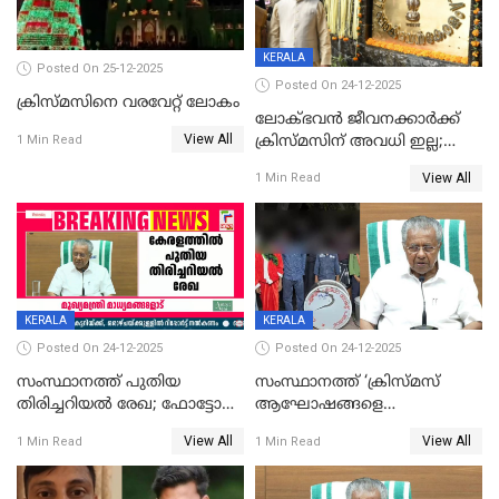
KERALA
Posted On 25-12-2025
Posted On 24-12-2025
ക്രിസ്മസിനെ വരവേറ്റ് ലോകം
ലോക്ഭവൻ ജീവനക്കാർക്ക്
View All
ക്രിസ്മസിന് അവധി ഇല്ല;
1 Min Read
ഹാജരാവാൻ ഉത്തരവ്
View All
1 Min Read
KERALA
KERALA
Posted On 24-12-2025
Posted On 24-12-2025
സംസ്ഥാനത്ത് പുതിയ
സംസ്ഥാനത്ത് ‘ക്രിസ്മസ്
തിരിച്ചറിയല്‍ രേഖ; ഫോട്ടോ
ആഘോഷങ്ങളെ
പതിപ്പിച്ച നേറ്റിവിറ്റി കാര്‍ഡ്
കടന്നാക്രമിയ്ക്കുന്നു; എല്ലാ
View All
View All
1 Min Read
1 Min Read
നല്‍കുമെന്ന് മുഖ്യമന്ത്രി; SIR
ആക്രമണങ്ങൾക്കും പിന്നിലും
ഹെല്‍പ് ഡസ്‌കുകള്‍
സംഘപരിവാർ’; മുഖ്യമന്ത്രി
ആരംഭിക്കാന്‍ മന്ത്രിസഭാ