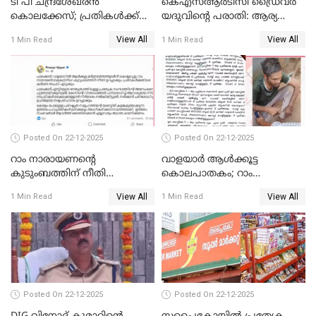
ടി പി ചന്ദ്രശേഖരന്‍
കെഎസ്ആർടിസി ഡ്രൈവർ
കൊലക്കേസ്; പ്രതികള്‍ക്ക്
യദുവിന്റെ പരാതി: ആര്യ
വീണ്ടും പരോള്‍
രാജേന്ദ്രനും സച്ചിൻ ദേവിനും
View All
View All
1 Min Read
1 Min Read
കോടതി നോട്ടീസ്
Posted On 22-12-2025
Posted On 22-12-2025
റാം നാരായണന്റെ
വാളയാർ ആൾക്കൂട്ട
കുടുംബത്തിന് നീതി
കൊലപാതകം; റാം
ഉറപ്പാക്കും; പിണറായി
നാരായണൻ നേരിട്ടത് ക്രൂര
View All
View All
1 Min Read
1 Min Read
വിജയന്‍
പീഡനം
Posted On 22-12-2025
Posted On 22-12-2025