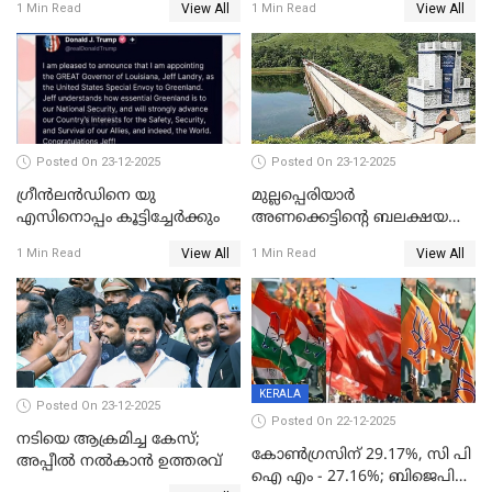
View All
View All
1 Min Read
1 Min Read
Posted On 23-12-2025
Posted On 23-12-2025
ഗ്രീന്‍ലന്‍ഡിനെ യു
മുല്ലപ്പെരിയാര്‍
എസിനൊപ്പം കൂട്ടിച്ചേര്‍ക്കും
അണക്കെട്ടിന്റെ ബലക്ഷയ
നിര്‍ണയം; പരിശോധന ഇന്ന്
View All
View All
1 Min Read
1 Min Read
തുടങ്ങും
KERALA
Posted On 23-12-2025
Posted On 22-12-2025
നടിയെ ആക്രമിച്ച കേസ്;
കോൺഗ്രസിന് 29.17%, സി പി
അപ്പീൽ നൽകാൻ ഉത്തരവ്
ഐ എം - 27.16%; ബിജെപി