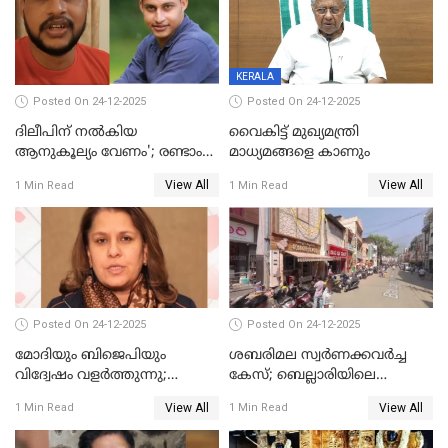
യോഗ തീരുമാനം
KERALA
Posted On 24-12-2025
Posted On 24-12-2025
ദിലീപിന് നല്‍കിയ
വൈകിട്ട് മുഖ്യമന്ത്രി
ആനുകൂല്യം വേണം'; രണ്ടാം
മാധ്യമങ്ങളെ കാണും
പ്രതി മാര്‍ട്ടിന്‍
View All
View All
1 Min Read
1 Min Read
ഹൈക്കോടതിയില്‍
Posted On 24-12-2025
Posted On 24-12-2025
മോദിയും ബിജെപിയും
ശബരിമല സ്വര്‍ണക്കവര്‍ച്ച
വിദ്വേഷം വളർത്തുന്നു;
കേസ്; ബെല്ലാരിയിലെ
പ്രതിഷേധവിമായി
ജ്വല്ലറിയില്‍ പരിശോധന
View All
View All
1 Min Read
1 Min Read
കോൺഗ്രസ്