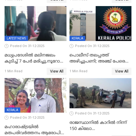
തെറ്റിദ്ധരിപ്പിക്കരുത്,
മന്ത്രിസഭാ
സാങ്കൽപ്പിക കഥകൾ
യോഗതീരുമാനങ്ങൾ
പ്രചരിപ്പിക്കുന്നുവെന്നും
കടകംപള്ളി സുരേന്ദ്രൻ
LATEST NEWS
KERALA
Posted On 31-12-2025
Posted On 31-12-2025
മധ്യപ്രദേശിൽ മലിനജലം
പൊലീസ് തലപ്പത്ത്
കുടിച്ച് 7 പേർ മരിച്ചു,നൂറോളം
അഴിച്ചുപണി; അഞ്ച് പേരെ
പേർ ഗുരുതരാവസ്ഥയിൽ
ഐജി റാങ്കിലേക്ക്
View All
View All
1 Min Read
1 Min Read
ഉയർത്തി,അജിതാ ബീഗം
ക്രൈംബ്രാഞ്ച് ഐജി,
എസ്.ശ്യാംസുന്ദർ
ഇന്റലിജൻസ് ഐജി
KERALA
Posted On 31-12-2025
Posted On 31-12-2025
രാജസ്ഥാനിൽ കാറിൽ നിന്ന്
മഹാരാഷ്ട്രയിൽ
150 കിലോ
മതപരിവർത്തനം ആരോപിച്ചു
സ്ഫോടകവസ്തുക്കൾ