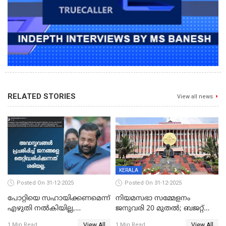
RELATED STORIES
View all news
KERALA
Posted On 31-12-2025
Posted On 31-12-2025
പോറ്റിയെ സഹായിക്കണമെന്ന്
നിയമസഭാ സമ്മേളനം
എഴുതി നൽകിയില്ല,
ജനുവരി 20 മുതല്‍; ബജറ്റ്
ജനങ്ങളെ
അവതരണം അവസാനവാരം;
View All
View All
1 Min Read
1 Min Read