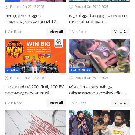
Posted On 29-12-2025
Posted On 29-12-2025
അറസ്റ്റിലായ എൻ
യുഡിഎഫ് കള്ളപ്രചാര വേല
വിജയകുമാർ ജനുവരി 12
നടത്തി, ബിജെപി
വരെ റിമാൻഡിൽ;
ഹിന്ദുവർഗീയത പ്രചരിപ്പിച്ചു,
View All
View All
1 Min Read
1 Min Read
ജാമ്യാപേക്ഷ ഈ മാസം 31ന്
ശബരിമല അത്ര
പരിഗണിക്കും
തിരിച്ചടിയായില്ല,സർക്കാരിനെക്കുറ
ജനങ്ങൾക്ക് മികച്ച
അഭിപ്രായം, എല്‍ഡിഎഫ്
അധികാരം നിലനിര്‍ത്തും,
ലോക്സഭ
തെരഞ്ഞെടുപ്പിനേക്കാൾ 17
KERALA
LATEST NEWS
ലക്ഷം വോട്ട് ലഭിച്ചു
Posted On 29-12-2025
Posted On 29-12-2025
വരിക്കാർക്ക് 200 ടിവി, 100 EV
തിക്കിലും തിരക്കിലും
ബൈക്കുകൾ, ബമ്പർ
വിമാനത്താവളത്തില്‍ നിലത്ത്
സമ്മാനമായി EV കാർ
വീണ് വിജയ്
View All
View All
1 Min Read
1 Min Read
ഉൾപ്പെടെ 2 കോടി രൂപയുടെ
സമ്മാനങ്ങളുമായി
കേരളവിഷൻ ബ്രോഡ്ബാൻഡ്
കണക്ട്&വിൻ