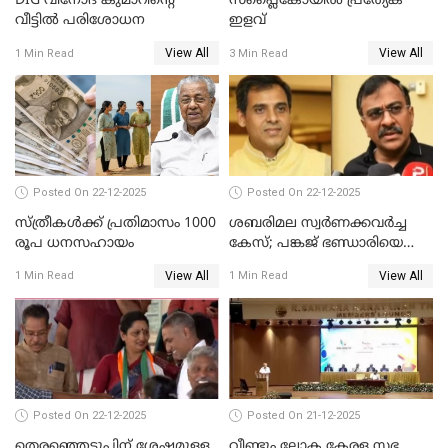
DIG വിനോദ് കുമാറിന്റെ
സപ്ലൈകോയിൽ പ്രത്യേക
വീട്ടില്‍ പരിശോധന
ഇളവ്
View All
View All
1 Min Read
3 Min Read
Posted On 22-12-2025
Posted On 22-12-2025
സ്ത്രീകള്‍ക്ക് പ്രതിമാസം 1000
ശബരിമല സ്വര്‍ണക്കവര്‍ച്ച
രൂപ ധനസഹായം
കേസ്; പങ്കജ് ഭണ്ഡാരിയെയും
ഗോവര്‍ധനെയും കസ്റ്റഡിയില്‍
View All
View All
1 Min Read
1 Min Read
വാങ്ങാന്‍ SIT
Posted On 22-12-2025
Posted On 21-12-2025
തെരഞ്ഞെടുപ്പിന് ശേഷമുള്ള
വീണ്ടും ലോക കേരള സഭ