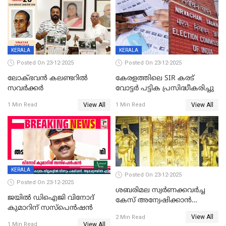
KERALA
KERALA
Posted On 23-12-2025
Posted On 23-12-2025
ലോക്ഭവൻ കലണ്ടറിൽ
കേരളത്തിലെ SIR കരട്
സവർക്കർ
വോട്ടര്‍ പട്ടിക പ്രസിദ്ധീകരിച്ചു
View All
View All
1 Min Read
1 Min Read
KERALA
Posted On 23-12-2025
Posted On 23-12-2025
ശബരിമല സ്വര്‍ണക്കവര്‍ച്ച
ജയിൽ ഡിഐജി വിനോദ്
കേസ് അന്വേഷിക്കാന്‍
കുമാറിന് സസ്പെൻഷൻ
തയ്യാറെന്ന് CBI
View All
2 Min Read
View All
1 Min Read