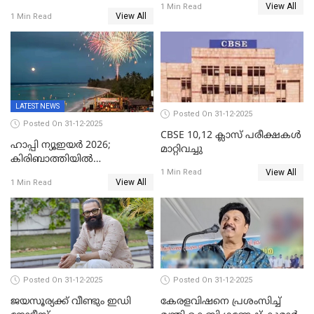
View All
അറസ്റ്റിലായ മലയാളി
1 Min Read
പിടികൂടി
View All
1 Min Read
വൈദികനും ഭാര്യയ്ക്കും
ഉൾപ്പെടെ 11പേർക്കും ജാമ്യം
LATEST NEWS
Posted On 31-12-2025
Posted On 31-12-2025
CBSE 10,12 ക്ലാസ് പരീക്ഷകള്‍
ഹാപ്പി ന്യൂഇയർ 2026;
മാറ്റിവച്ചു
കിരിബാത്തിയിൽ
View All
പുതുവർഷമെത്തി
1 Min Read
View All
1 Min Read
Posted On 31-12-2025
Posted On 31-12-2025
ജയസൂര്യക്ക് വീണ്ടും ഇഡി
കേരളവിഷനെ പ്രശംസിച്ച്