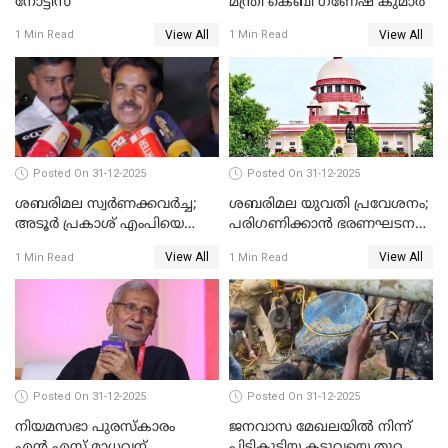
നോട്ടീസ്
മന്ത്രി കെബി ഗണേഷ് കുമാര്‍
View All
View All
1 Min Read
1 Min Read
Posted On 31-12-2025
Posted On 31-12-2025
ശബരിമല സ്വര്‍ണക്കവര്‍ച്ച;
ശബരിമല യുവതി പ്രവേശനം;
അടൂര്‍ പ്രകാശ് എംപിയെ
പരിഗണിക്കാന്‍ ഭരണഘടന
ചോദ്യം ചെയ്യാൻ SIT
ബെഞ്ച്
View All
View All
1 Min Read
1 Min Read
Posted On 31-12-2025
Posted On 31-12-2025
നിയമസഭാ പുരസ്‌കാരം
ജനവാസ മേഖലയിൽ നിന്ന്
എൻ.എസ്.മാധവന്
പിടികൂടിയ കടുവയെ തുറന്നു