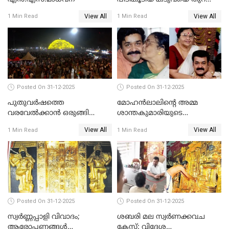
വിട്ടു
View All
View All
1 Min Read
1 Min Read
Posted On 31-12-2025
Posted On 31-12-2025
പുതുവര്‍ഷത്തെ
മോഹന്‍ലാലിന്റെ അമ്മ
വരവേല്‍ക്കാന്‍ ഒരുങ്ങി
ശാന്തകുമാരിയുടെ
ലോകം
സംസ്‌കാരം ഇന്ന്
View All
View All
1 Min Read
1 Min Read
Posted On 31-12-2025
Posted On 31-12-2025
സ്വർണ്ണപ്പാളി വിവാദം;
ശബരി മല സ്വർണക്കവച
ആരോപണങ്ങൾ
കേസ്: വിദേശ