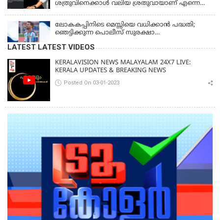
ശത്രുവിനെക്കാള്‍ വലിയ ശ്രതുവായാണ് എന്നെ
കണ്ടത്; എം വി ജയരാജനെതിരെ അര്‍ജുന്‍
ആയങ്കി
ലോകകപ്പിനിടെ മെസ്സിയെ വധിക്കാൻ പദ്ധതി;
ഞെട്ടിക്കുന്ന പൊലീസ് സുരക്ഷാ
രേഖകള്‍;ആറായിരത്തിലധികം ഭീഷണി
LATEST LATEST VIDEOS
സന്ദേശങ്ങൾ ലഭിച്ചെന്ന് ഫ്രഞ്ച് റഫറി
KERALAVISION NEWS MALAYALAM 24X7 LIVE:
KERALA UPDATES & BREAKING NEWS
Posted On 03-01-2023