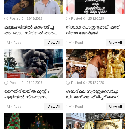
Posted On 25-12-2025
Posted On 25-12-2025
മദ്യലഹരിയിൽ കാറോടിച്ച്
നിഗൂഢ പോസ്റ്ററുമായി മന്ത്രി
അപകടം: സീരിയൽ താരം
വീണാ ജോർജ്ജ്
സിദ്ധാർത്ഥ് പ്രഭുവിനെതിരെ
View All
View All
1 Min Read
1 Min Read
കേസെടുത്തു
Posted On 25-12-2025
Posted On 25-12-2025
നൈജീരിയയിൽ മുസ്ലീം
ശബരിമല സ്വര്‍ണ്ണക്കവര്‍ച്ച;
പള്ളിയില്‍ സ്‌ഫോടനം
ഡി. മണിയെ തിരിച്ചറിഞ്ഞ് SIT
View All
View All
1 Min Read
1 Min Read