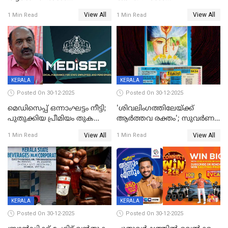
അവസാനിക്കുന്നില്ല
വ്യവസായിയുടെ ആരോപണം
View All
View All
1 Min Read
1 Min Read
നിഷേധിച്ച് ഡി മണി
KERALA
KERALA
Posted On 30-12-2025
Posted On 30-12-2025
മെഡിസെപ്പ് ഒന്നാംഘട്ടം നീട്ടി;
'ശിവലിംഗത്തിലേയ്ക്ക്
പുതുക്കിയ പ്രീമിയം തുക
ആര്‍ത്തവ രക്തം'; സുവര്‍ണ
ഈടാക്കുക ജനുവരി 31
കേരളം ലോട്ടറിയിലെ
View All
View All
1 Min Read
1 Min Read
മുതൽ
ചിത്രത്തിനെതിരെ ഹിന്ദു
ഐക്യവേദി പരാതി നൽകി
KERALA
KERALA
Posted On 30-12-2025
Posted On 30-12-2025