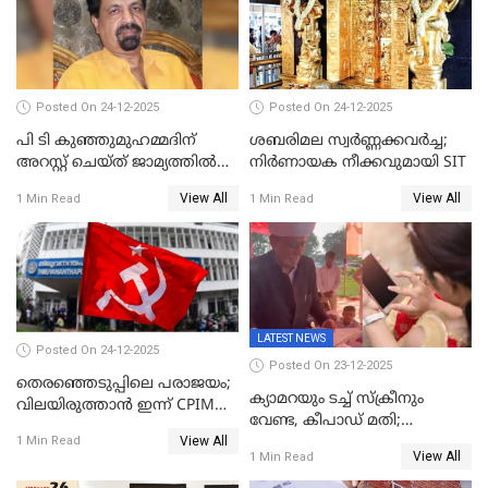
Posted On 24-12-2025
Posted On 24-12-2025
പി ടി കുഞ്ഞുമുഹമ്മദിന്
ശബരിമല സ്വര്‍ണ്ണക്കവര്‍ച്ച;
അറസ്റ്റ് ചെയ്ത് ജാമ്യത്തില്‍
നിർണായക നീക്കവുമായി SIT
വിട്ടു
View All
View All
1 Min Read
1 Min Read
LATEST NEWS
Posted On 24-12-2025
Posted On 23-12-2025
തെരഞ്ഞെടുപ്പിലെ പരാജയം;
ക്യാമറയും ടച്ച് സ്ക്രീനും
വിലയിരുത്താന്‍ ഇന്ന് CPIM
വേണ്ട, കീപാഡ് മതി;
യോഗം
View All
സ്ത്രീകൾക്ക് സ്മാർട്ട് ഫോൺ
1 Min Read
View All
1 Min Read
വിലക്കി രാജ്യത്തെ ഒരു
പഞ്ചായത്ത്