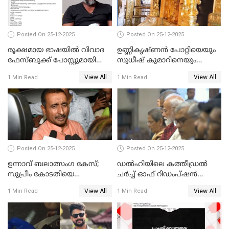
Posted On 25-12-2025
Posted On 25-12-2025
രൂക്ഷമായ ഭാഷയിൽ വിവാദ
ഉണ്ണികൃഷ്ണന്‍ പോറ്റിയെയും
ഫേസ്ബുക്ക് പോസ്റ്റുമായി
സുധീഷ് കുമാറിനെയും
നടൻ വിനായകൻ
വീണ്ടും ചോദ്യം ചെയ്ത് SIT
View All
View All
1 Min Read
1 Min Read
Posted On 25-12-2025
Posted On 25-12-2025
ഉന്നാവ് ബലാത്സംഗ കേസ്;
ഡൽഹിയിലെ കത്തീഡ്രൽ
സുപ്രീം കോടതിയെ
ചർച്ച് ഓഫ് റിഡംപ്ഷൻ
സമീപിക്കാനൊരുങ്ങി
സന്ദർശിച്ച് പ്രധാനമന്ത്രി
View All
View All
1 Min Read
1 Min Read
അതിജീവിത