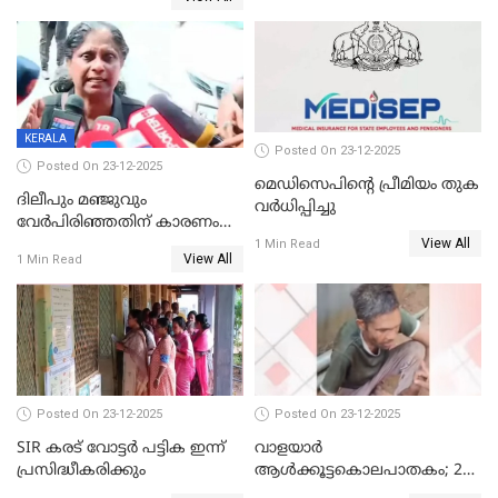
KERALA
Posted On 23-12-2025
Posted On 23-12-2025
മെഡിസെപിന്റെ പ്രീമിയം തുക
ദിലീപും മഞ്ജുവും
വർധിപ്പിച്ചു
വേർപിരിഞ്ഞതിന് കാരണം
View All
ദിലീപ് മഞ്ജുവിന് നൽകിയ ആ
1 Min Read
View All
1 Min Read
പഴയ മൊബൈലിൽ നിന്ന്
കണ്ടെത്തിയ ചാറ്റിൽ
നിന്നാണ്; എട്ടാം പ്രതിക്ക്
മോട്ടീവ് ഉണ്ടായിരുന്നെന്നും
അഡ്വ. ടി.ബി മിനി
Posted On 23-12-2025
Posted On 23-12-2025
SIR കരട് വോട്ടര്‍ പട്ടിക ഇന്ന്
വാളയാർ
പ്രസിദ്ധീകരിക്കും
ആൾക്കൂട്ടകൊലപാതകം; 2
പേർ കൂടി കസ്റ്റഡിയിൽ