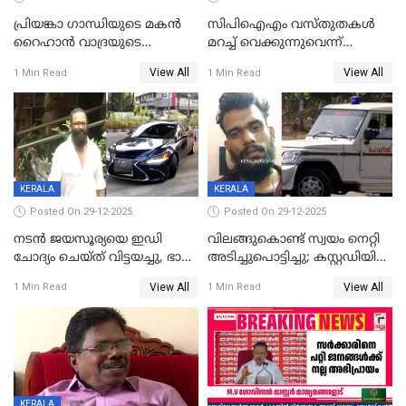
പ്രിയങ്കാ ​ഗാന്ധിയുടെ മകൻ
സിപിഐഎം വസ്തുതകൾ
റൈഹാൻ വാദ്രയുടെ
മറച്ച് വെക്കുന്നുവെന്ന്
വിവാഹനിശ്ചയം
സിപിഐ, 'പത്മകുമാറിനെ
View All
View All
1 Min Read
1 Min Read
കഴിഞ്ഞതായി റിപ്പോർട്ട്
സംരക്ഷിച്ചത്
തിരിച്ചടിച്ചു',വെള്ളാപ്പള്ളിയെ
ന്യായീകരിക്കുന്നതിലും
CPIഎക്സിക്യൂട്ടീവിൽ
വിമർശനം
KERALA
KERALA
Posted On 29-12-2025
Posted On 29-12-2025
നടൻ ജയസൂര്യയെ ഇഡി
വിലങ്ങുകൊണ്ട് സ്വയം നെറ്റി
ചോദ്യം ചെയ്ത് വിട്ടയച്ചു, ഭാര്യ
അടിച്ചുപൊട്ടിച്ചു; കസ്റ്റഡിയിൽ
സരിതയുടെയും
എടുക്കുന്നതിനിടെ
View All
View All
1 Min Read
1 Min Read
മൊഴിയെടുത്തു
വധശ്രമക്കേസ് പ്രതി
വിലങ്ങുമായി രക്ഷപ്പെട്ടു;
വ്യാപക തെരച്ചിൽ
KERALA