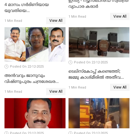
ഇന്ത്യ - ന്യൂസിലാൻഡ് സ്വതന്ത്ര
4 മാസം ഗർഭിണിയായ
വ്യാപാര കരാർ
യുവതിയെ
View All
വെട്ടിക്കൊലപ്പെടുത്തി
1 Min Read
View All
1 Min Read
പിതാവും സഹോദരനും;
ദുരഭിമാനക്കൊലയിൽ
നടുങ്ങി കർണാടക
Posted On 22-12-2025
Posted On 22-12-2025
ടെലിസ്‌കോപ്പ് കണ്ടെത്തി;
അൻവറും ജാനുവും
ജമ്മു കാശ്മീരില്‍ അതീവ
വിഷ്ണുപുരം ചന്ദ്രശേഖരന്റെ
ജാഗ്രത നിര്‍ദ്ദേശം
View All
പാർട്ടിയും UDF
1 Min Read
View All
1 Min Read
അസോസിയേറ്റ് അംഗങ്ങൾ;
അസോസിയേറ്റ്
അംഗമാകാനില്ലെന്നും
UDFലേക്കില്ലെന്നും
വിഷ്ണുപുരം ചന്ദ്രശേഖരൻ
Posted On 22-12-2025
Posted On 22-12-2025