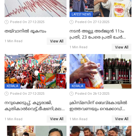
LATEST NEWS
Posted On 27-12-2025
Posted On 27-12-2025
തയ്‌വാനിൽ ഭൂകമ്പം
നടൻ അല്ലു അർജുൻ 11ാം
പ്രതി, 23 പേരെ പ്രതി ചേർത്ത്
View All
1 Min Read
കുറ്റപത്രം സമർപ്പിച്ചു
View All
1 Min Read
KERALA
KERALA
Posted On 27-12-2025
Posted On 26-12-2025
നറുക്കെടുപ്പ്, കൂട്ടരാജി,
ക്രിസ്മസിന് ബെവ്‌കോയിൽ
കുതികാൽവെട്ട്,ഭീഷണി,മലബാറിലാകട്ടെ
ഇത്തവണയും റെക്കോഡ്
ട്വിസ്റ്റോട് ട്വിസ്റ്റും; അടിമുടി
വിൽപ്പന;കഴിഞ്ഞവർഷത്തേക്ക
View All
View All
1 Min Read
1 Min Read
നാടകീയമായി പഞ്ചായത്ത്
53 കോടി രൂപയുടെ അധിക
പ്രസിഡന്‍റ് തെരഞ്ഞെടുപ്പ്
വിൽപ്പന; മലയാളി കുടിച്ചു
തീർത്തത് 333 കോടിയുടെ