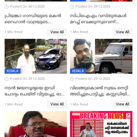
Posted On 30-12-2025
Posted On 29-12-2025
പ്രിയങ്കാ ​ഗാന്ധിയുടെ മകൻ
സിപിഐഎം വസ്തുതകൾ
റൈഹാൻ വാദ്രയുടെ
മറച്ച് വെക്കുന്നുവെന്ന്
വിവാഹനിശ്ചയം
സിപിഐ, 'പത്മകുമാറിനെ
View All
View All
1 Min Read
1 Min Read
കഴിഞ്ഞതായി റിപ്പോർട്ട്
സംരക്ഷിച്ചത്
തിരിച്ചടിച്ചു',വെള്ളാപ്പള്ളിയെ
ന്യായീകരിക്കുന്നതിലും
CPIഎക്സിക്യൂട്ടീവിൽ
വിമർശനം
KERALA
KERALA
Posted On 29-12-2025
Posted On 29-12-2025
നടൻ ജയസൂര്യയെ ഇഡി
വിലങ്ങുകൊണ്ട് സ്വയം നെറ്റി
ചോദ്യം ചെയ്ത് വിട്ടയച്ചു, ഭാര്യ
അടിച്ചുപൊട്ടിച്ചു; കസ്റ്റഡിയിൽ
സരിതയുടെയും
എടുക്കുന്നതിനിടെ
View All
View All
1 Min Read
1 Min Read
മൊഴിയെടുത്തു
വധശ്രമക്കേസ് പ്രതി
വിലങ്ങുമായി രക്ഷപ്പെട്ടു;
വ്യാപക തെരച്ചിൽ