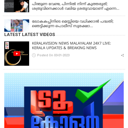
പിന്തുണ വേണ്ട, പിന്നില്‍ നിന്ന് കുത്തരുത്;
ശത്രുവിനെക്കാള്‍ വലിയ ശ്രതുവായാണ് എന്നെ
കണ്ടത്; എം വി ജയരാജനെതിരെ അര്‍ജുന്‍
ആയങ്കി
ലോകകപ്പിനിടെ മെസ്സിയെ വധിക്കാൻ പദ്ധതി;
ഞെട്ടിക്കുന്ന പൊലീസ് സുരക്ഷാ
രേഖകള്‍;ആറായിരത്തിലധികം ഭീഷണി
LATEST LATEST VIDEOS
സന്ദേശങ്ങൾ ലഭിച്ചെന്ന് ഫ്രഞ്ച് റഫറി
KERALAVISION NEWS MALAYALAM 24X7 LIVE:
KERALA UPDATES & BREAKING NEWS
Posted On 03-01-2023