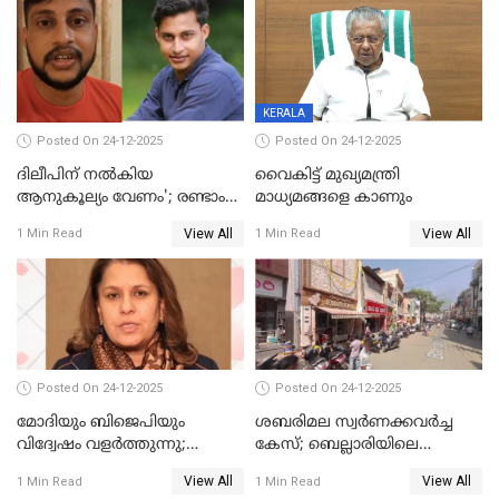
ഹെല്‍പ് ഡസ്‌കുകള്‍
സംഘപരിവാർ’; മുഖ്യമന്ത്രി
ആരംഭിക്കാന്‍ മന്ത്രിസഭാ
യോഗ തീരുമാനം
KERALA
Posted On 24-12-2025
Posted On 24-12-2025
ദിലീപിന് നല്‍കിയ
വൈകിട്ട് മുഖ്യമന്ത്രി
ആനുകൂല്യം വേണം'; രണ്ടാം
മാധ്യമങ്ങളെ കാണും
പ്രതി മാര്‍ട്ടിന്‍
View All
View All
1 Min Read
1 Min Read
ഹൈക്കോടതിയില്‍
Posted On 24-12-2025
Posted On 24-12-2025
മോദിയും ബിജെപിയും
ശബരിമല സ്വര്‍ണക്കവര്‍ച്ച
വിദ്വേഷം വളർത്തുന്നു;
കേസ്; ബെല്ലാരിയിലെ
പ്രതിഷേധവിമായി
ജ്വല്ലറിയില്‍ പരിശോധന
View All
View All
1 Min Read
1 Min Read
കോൺഗ്രസ്