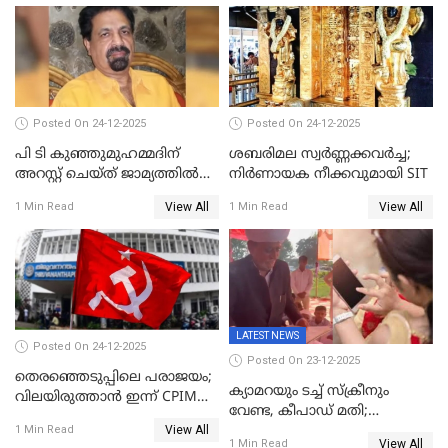
Posted On 24-12-2025
Posted On 24-12-2025
പി ടി കുഞ്ഞുമുഹമ്മദിന്
ശബരിമല സ്വര്‍ണ്ണക്കവര്‍ച്ച;
അറസ്റ്റ് ചെയ്ത് ജാമ്യത്തില്‍
നിർണായക നീക്കവുമായി SIT
വിട്ടു
View All
View All
1 Min Read
1 Min Read
LATEST NEWS
Posted On 24-12-2025
Posted On 23-12-2025
തെരഞ്ഞെടുപ്പിലെ പരാജയം;
ക്യാമറയും ടച്ച് സ്ക്രീനും
വിലയിരുത്താന്‍ ഇന്ന് CPIM
വേണ്ട, കീപാഡ് മതി;
യോഗം
View All
സ്ത്രീകൾക്ക് സ്മാർട്ട് ഫോൺ
1 Min Read
View All
1 Min Read