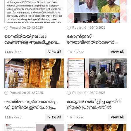
Posted On 26-12-2025
Posted On 26-12-2025
നൈജീരിയയിലെ ISIS
കോണ്‍ഗ്രസ്
കേന്ദ്രങ്ങളെ ആക്രമിച്ചുവെന്ന്
നേതാവിനെതിരെകേസ്;
ട്രംപ്
മുഖ്യമന്ത്രിയും ഉണ്ണികൃഷ്ണന്‍
View All
View All
1 Min Read
1 Min Read
പോറ്റിയും ഒപ്പമുള്ള AI ചിത്രം
പങ്കുവെച്ചു
Posted On 26-12-2025
Posted On 26-12-2025
ശബരിമല സ്വര്‍ണക്കവര്‍ച്ച;
രാജ്യത്ത് വര്‍ധിപ്പിച്ച ട്രെയിന്‍
ഡി മണിയെ ഇന്ന് ചോദ്യം
നിരക്ക് പ്രാബല്യത്തില്‍
ചെയ്യും
View All
View All
1 Min Read
1 Min Read