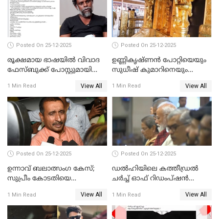
Posted On 25-12-2025
Posted On 25-12-2025
രൂക്ഷമായ ഭാഷയിൽ വിവാദ
ഉണ്ണികൃഷ്ണന്‍ പോറ്റിയെയും
ഫേസ്ബുക്ക് പോസ്റ്റുമായി
സുധീഷ് കുമാറിനെയും
നടൻ വിനായകൻ
വീണ്ടും ചോദ്യം ചെയ്ത് SIT
View All
View All
1 Min Read
1 Min Read
Posted On 25-12-2025
Posted On 25-12-2025
ഉന്നാവ് ബലാത്സംഗ കേസ്;
ഡൽഹിയിലെ കത്തീഡ്രൽ
സുപ്രീം കോടതിയെ
ചർച്ച് ഓഫ് റിഡംപ്ഷൻ
സമീപിക്കാനൊരുങ്ങി
സന്ദർശിച്ച് പ്രധാനമന്ത്രി
View All
View All
1 Min Read
1 Min Read
അതിജീവിത