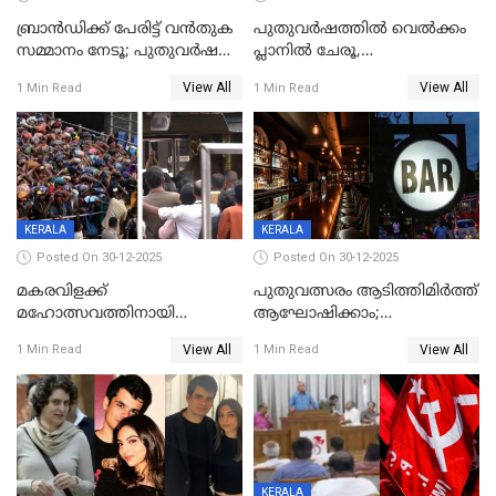
ബ്രാൻഡിക്ക് പേരിട്ട് വൻതുക
പുതുവർഷത്തിൽ വെൽക്കം
സമ്മാനം നേടൂ; പുതുവർഷ
പ്ലാനിൽ ചേരൂ,
ഓഫറുമായി ബെവ്‌കോ
350എംപിപിഎസ് വേഗതയിൽ
View All
View All
1 Min Read
1 Min Read
ഇന്റർനെറ്റും ഒപ്പം കീയുടെ
മെഗാ പ്ലാൻ സൗജന്യം; ഒപ്പം
വരിക്കാർക്ക് 200 ടിവി, 100 EV
ബൈക്കുകൾ, ബമ്പർ
സമ്മാനമായി EV കാർ
ഉൾപ്പെടെ 2 കോടി രൂപയുടെ
സമ്മാനപദ്ധതിയും
KERALA
KERALA
Posted On 30-12-2025
Posted On 30-12-2025
മകരവിളക്ക്
പുതുവത്സരം ആടിത്തിമിർത്ത്
മഹോത്സവത്തിനായി
ആഘോഷിക്കാം;
ശബരിമല നട തുറന്നു;
ബാറുകള്‍ക്ക് 12 മണി വരെ
View All
View All
1 Min Read
1 Min Read
സന്നിധാനത്ത് വൻ
പ്രവര്‍ത്തനാനുമതി
ഭക്തജനത്തിരക്ക്
KERALA