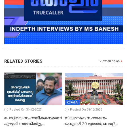
RELATED STORIES
View all news
KERALA
Posted On 31-12-2025
Posted On 31-12-2025
പോറ്റിയെ സഹായിക്കണമെന്ന്
നിയമസഭാ സമ്മേളനം
എഴുതി നൽകിയില്ല,
ജനുവരി 20 മുതല്‍; ബജറ്റ്