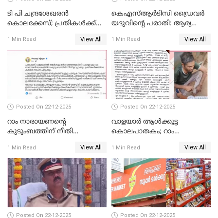
ടി പി ചന്ദ്രശേഖരന്‍
കെഎസ്ആർടിസി ഡ്രൈവർ
കൊലക്കേസ്; പ്രതികള്‍ക്ക്
യദുവിന്റെ പരാതി: ആര്യ
വീണ്ടും പരോള്‍
രാജേന്ദ്രനും സച്ചിൻ ദേവിനും
View All
View All
1 Min Read
1 Min Read
കോടതി നോട്ടീസ്
Posted On 22-12-2025
Posted On 22-12-2025
റാം നാരായണന്റെ
വാളയാർ ആൾക്കൂട്ട
കുടുംബത്തിന് നീതി
കൊലപാതകം; റാം
ഉറപ്പാക്കും; പിണറായി
നാരായണൻ നേരിട്ടത് ക്രൂര
View All
View All
1 Min Read
1 Min Read
വിജയന്‍
പീഡനം
Posted On 22-12-2025
Posted On 22-12-2025