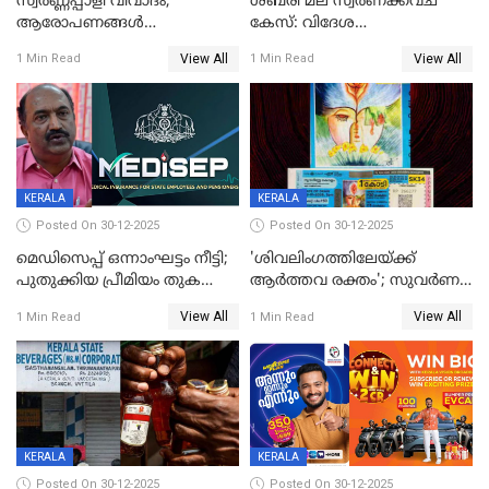
സ്വർണ്ണപ്പാളി വിവാദം;
ശബരി മല സ്വർണക്കവച
ആരോപണങ്ങൾ
കേസ്: വിദേശ
അവസാനിക്കുന്നില്ല
വ്യവസായിയുടെ ആരോപണം
View All
View All
1 Min Read
1 Min Read
നിഷേധിച്ച് ഡി മണി
KERALA
KERALA
Posted On 30-12-2025
Posted On 30-12-2025
മെഡിസെപ്പ് ഒന്നാംഘട്ടം നീട്ടി;
'ശിവലിംഗത്തിലേയ്ക്ക്
പുതുക്കിയ പ്രീമിയം തുക
ആര്‍ത്തവ രക്തം'; സുവര്‍ണ
ഈടാക്കുക ജനുവരി 31
കേരളം ലോട്ടറിയിലെ
View All
View All
1 Min Read
1 Min Read
മുതൽ
ചിത്രത്തിനെതിരെ ഹിന്ദു
ഐക്യവേദി പരാതി നൽകി
KERALA
KERALA
Posted On 30-12-2025
Posted On 30-12-2025