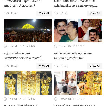
നിയമസഭാ പുരസ്‌കാരം
ജനവാസ മേഖലയിൽ നിന്ന്
എൻ.എസ്.മാധവന്
പിടികൂടിയ കടുവയെ തുറന്നു
വിട്ടു
View All
View All
1 Min Read
1 Min Read
Posted On 31-12-2025
Posted On 31-12-2025
പുതുവര്‍ഷത്തെ
മോഹന്‍ലാലിന്റെ അമ്മ
വരവേല്‍ക്കാന്‍ ഒരുങ്ങി
ശാന്തകുമാരിയുടെ
ലോകം
സംസ്‌കാരം ഇന്ന്
View All
View All
1 Min Read
1 Min Read
Posted On 31-12-2025
Posted On 31-12-2025