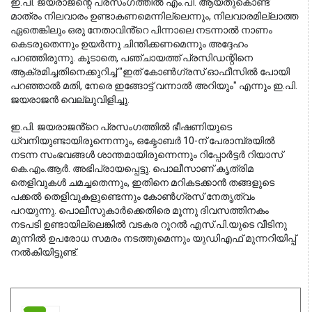
ഇ.പി. ജയരാജന്റെ പ്രസംഗത്തിൽ എം.പി. ആയതുകൊണ്ട് 
മാത്രം നിലവാരം ഉണ്ടാകണമെന്നില്ലെന്നും, നിലവാരമില്ലാത്ത 
ഏതെങ്കിലും ഒരു നേതാവിൻ്റെ പിന്നാലെ നടന്നാൽ നാണം 
കെടരുതെന്നും ഉയർന്നു ചിന്തിക്കണമെന്നും അദ്ദേഹം 
പറഞ്ഞിരുന്നു. കൂടാതെ, പഞ്ചായത്ത് പ്രസിഡന്റിനെ 
ആക്രമിച്ചതിനെക്കുറിച്ച് "ഇത് കോൺഗ്രസ് ഓഫീസിൽ പോയി 
പറഞ്ഞാൽ മതി, നേരെ ഇങ്ങോട്ട് വന്നാൽ അറിയും" എന്നും ഇ.പി. 
ജയരാജൻ വെല്ലുവിളിച്ചു.
ഇ.പി. ജയരാജൻ്റെ പ്രസംഗത്തിൽ ഭീഷണിയുടെ 
ധ്വനിയുണ്ടായിരുന്നെന്നും, ഒക്ടോബർ 10-ന് പേരാമ്പ്രയിൽ 
നടന്ന സംഭവങ്ങൾ ശാന്തമായിരുന്നെന്നും റിപ്പോർട്ടർ റിയാസ് 
കെ.എം.ആർ. അഭിപ്രായപ്പെട്ടു. പൊലീസാണ് കൃത്രിമ 
തെളിവുകൾ ചമച്ചതെന്നും, ഇതിനെ മറികടക്കാൻ തങ്ങളുടെ 
പക്കൽ തെളിവുകളുണ്ടെന്നും കോൺഗ്രസ് നേതൃത്വം 
പറയുന്നു. പൊലീസുകാർക്കെതിരെ മൂന്നു ദിവസത്തിനകം 
നടപടി ഉണ്ടായില്ലെങ്കിൽ വടകര റൂറൽ എസ്.പി.യുടെ വീടിനു 
മുന്നിൽ ഉപരോധ സമരം നടത്തുമെന്നും യുഡിഎഫ് മുന്നറിയിപ്പ് 
നൽകിയിട്ടുണ്ട്.