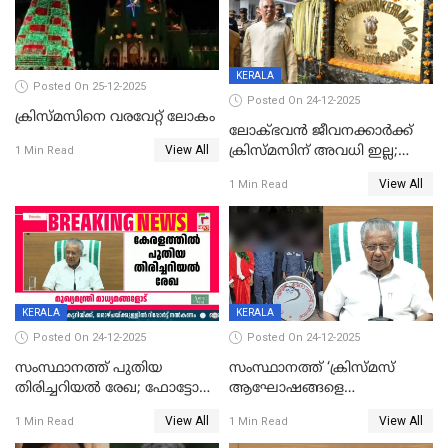
KERALA
Posted On 25-12-2025
Posted On 24-12-2025
ക്രിസ്മസിനെ വരവേറ്റ് ലോകം
ലോക്ഭവൻ ജീവനക്കാർക്ക്
View All
ക്രിസ്മസിന് അവധി ഇല്ല;
1 Min Read
ഹാജരാവാൻ ഉത്തരവ്
View All
1 Min Read
KERALA
KERALA
Posted On 24-12-2025
Posted On 24-12-2025
സംസ്ഥാനത്ത് പുതിയ
സംസ്ഥാനത്ത് ‘ക്രിസ്മസ്
തിരിച്ചറിയല്‍ രേഖ; ഫോട്ടോ
ആഘോഷങ്ങളെ
പതിപ്പിച്ച നേറ്റിവിറ്റി കാര്‍ഡ്
കടന്നാക്രമിയ്ക്കുന്നു; എല്ലാ
View All
View All
1 Min Read
1 Min Read
നല്‍കുമെന്ന് മുഖ്യമന്ത്രി; SIR
ആക്രമണങ്ങൾക്കും പിന്നിലും