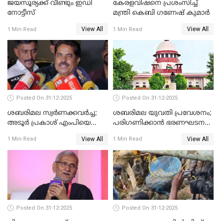
ജയസൂര്യക്ക് വീണ്ടും ഇഡി
കേരളവിഷനെ പ്രശംസിച്ച്
നോട്ടീസ്
മന്ത്രി കെബി ഗണേഷ് കുമാര്‍
View All
View All
1 Min Read
1 Min Read
Posted On 31-12-2025
Posted On 31-12-2025
ശബരിമല സ്വര്‍ണക്കവര്‍ച്ച;
ശബരിമല യുവതി പ്രവേശനം;
അടൂര്‍ പ്രകാശ് എംപിയെ
പരിഗണിക്കാന്‍ ഭരണഘടന
ചോദ്യം ചെയ്യാൻ SIT
ബെഞ്ച്
View All
View All
1 Min Read
1 Min Read
Posted On 31-12-2025
Posted On 31-12-2025