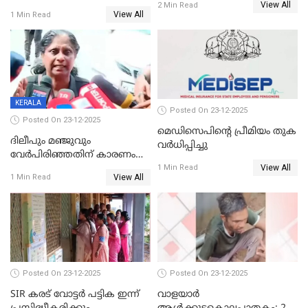
View All
2 Min Read
View All
1 Min Read
KERALA
Posted On 23-12-2025
Posted On 23-12-2025
മെഡിസെപിന്റെ പ്രീമിയം തുക
ദിലീപും മഞ്ജുവും
വർധിപ്പിച്ചു
വേർപിരിഞ്ഞതിന് കാരണം
View All
ദിലീപ് മഞ്ജുവിന് നൽകിയ ആ
1 Min Read
View All
1 Min Read
പഴയ മൊബൈലിൽ നിന്ന്
കണ്ടെത്തിയ ചാറ്റിൽ
നിന്നാണ്; എട്ടാം പ്രതിക്ക്
മോട്ടീവ് ഉണ്ടായിരുന്നെന്നും
അഡ്വ. ടി.ബി മിനി
Posted On 23-12-2025
Posted On 23-12-2025
SIR കരട് വോട്ടര്‍ പട്ടിക ഇന്ന്
വാളയാർ