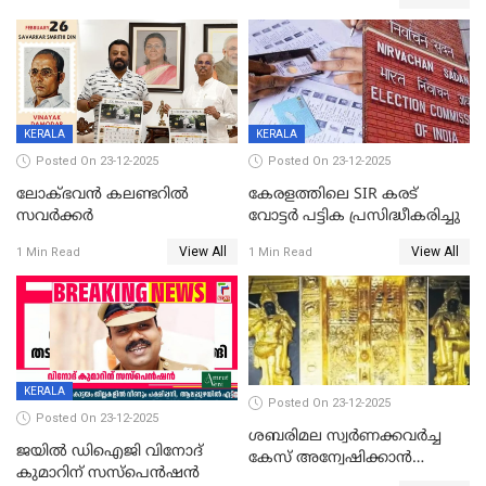
വിലക്കി രാജ്യത്തെ ഒരു
പഞ്ചായത്ത്
KERALA
KERALA
Posted On 23-12-2025
Posted On 23-12-2025
ലോക്ഭവൻ കലണ്ടറിൽ
കേരളത്തിലെ SIR കരട്
സവർക്കർ
വോട്ടര്‍ പട്ടിക പ്രസിദ്ധീകരിച്ചു
View All
View All
1 Min Read
1 Min Read
KERALA
Posted On 23-12-2025
Posted On 23-12-2025
ശബരിമല സ്വര്‍ണക്കവര്‍ച്ച
ജയിൽ ഡിഐജി വിനോദ്
കേസ് അന്വേഷിക്കാന്‍
കുമാറിന് സസ്പെൻഷൻ
തയ്യാറെന്ന് CBI