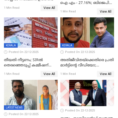
ഐ എം - 27.16%; ബിജെപി
View All
20% കടന്നത്
1 Min Read
View All
1 Min Read
തിരുവനന്തപുരത്ത് മാത്രം,
തദ്ദേശത്തിലെ യഥാർത്ഥ
കണക്ക് പുറത്ത്
KERALA
KERALA
Posted On 22-12-2025
Posted On 22-12-2025
തീയതി നീട്ടണം; SIRൽ
അതിജീവിതയ്‌ക്കെതിരെ പ്രതി
തെരഞ്ഞെടുപ്പ് കമ്മീഷന്
മാർട്ടിന്റെ വീഡിയോ;
കത്തയച്ച് കേരളം
പ്രചരിപ്പിച്ച മൂന്നുപേർ
View All
View All
1 Min Read
1 Min Read
അറസ്റ്റിൽ; നൂറോളം
സൈറ്റുകളിൽ നിന്നും
വിഡിയോ നീക്കം ചെയ്യാനും
പൊലീസ്
LATEST NEWS
Posted On 22-12-2025
Posted On 22-12-2025