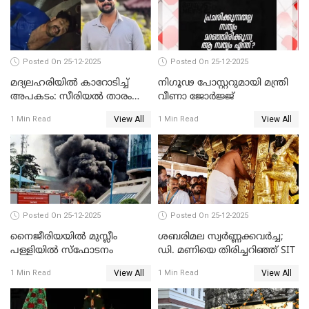
Posted On 25-12-2025
Posted On 25-12-2025
മദ്യലഹരിയിൽ കാറോടിച്ച്
നിഗൂഢ പോസ്റ്ററുമായി മന്ത്രി
അപകടം: സീരിയൽ താരം
വീണാ ജോർജ്ജ്
സിദ്ധാർത്ഥ് പ്രഭുവിനെതിരെ
View All
View All
1 Min Read
1 Min Read
കേസെടുത്തു
Posted On 25-12-2025
Posted On 25-12-2025
നൈജീരിയയിൽ മുസ്ലീം
ശബരിമല സ്വര്‍ണ്ണക്കവര്‍ച്ച;
പള്ളിയില്‍ സ്‌ഫോടനം
ഡി. മണിയെ തിരിച്ചറിഞ്ഞ് SIT
View All
View All
1 Min Read
1 Min Read