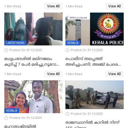
ജനങ്ങളെ
അവതരണം അവസാനവാരം;
View All
View All
1 Min Read
1 Min Read
തെറ്റിദ്ധരിപ്പിക്കരുത്,
മന്ത്രിസഭാ
സാങ്കൽപ്പിക കഥകൾ
യോഗതീരുമാനങ്ങൾ
പ്രചരിപ്പിക്കുന്നുവെന്നും
കടകംപള്ളി സുരേന്ദ്രൻ
LATEST NEWS
KERALA
Posted On 31-12-2025
Posted On 31-12-2025
മധ്യപ്രദേശിൽ മലിനജലം
പൊലീസ് തലപ്പത്ത്
കുടിച്ച് 7 പേർ മരിച്ചു,നൂറോളം
അഴിച്ചുപണി; അഞ്ച് പേരെ
പേർ ഗുരുതരാവസ്ഥയിൽ
ഐജി റാങ്കിലേക്ക്
View All
View All
1 Min Read
1 Min Read
ഉയർത്തി,അജിതാ ബീഗം
ക്രൈംബ്രാഞ്ച് ഐജി,
എസ്.ശ്യാംസുന്ദർ
ഇന്റലിജൻസ് ഐജി
KERALA
Posted On 31-12-2025
Posted On 31-12-2025
രാജസ്ഥാനിൽ കാറിൽ നിന്ന്
മഹാരാഷ്ട്രയിൽ