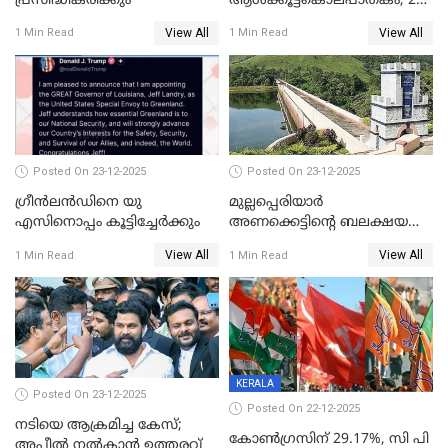
പ്രസിദ്ധീകരിക്കും
ആൾക്കൂട്ടകൊലപാതകം; 2
പേർ കൂടി കസ്റ്റഡിയിൽ
View All
View All
1 Min Read
1 Min Read
Posted On 23-12-2025
Posted On 23-12-2025
ഗ്രീന്‍ലന്‍ഡിനെ യു
മുല്ലപ്പെരിയാര്‍
എസിനൊപ്പം കൂട്ടിച്ചേര്‍ക്കും
അണക്കെട്ടിന്റെ ബലക്ഷയ
നിര്‍ണയം; പരിശോധന ഇന്ന്
View All
View All
1 Min Read
1 Min Read
തുടങ്ങും
KERALA
Posted On 23-12-2025
Posted On 22-12-2025
നടിയെ ആക്രമിച്ച കേസ്;
കോൺഗ്രസിന് 29.17%, സി പി
അപ്പീൽ നൽകാൻ ഉത്തരവ്