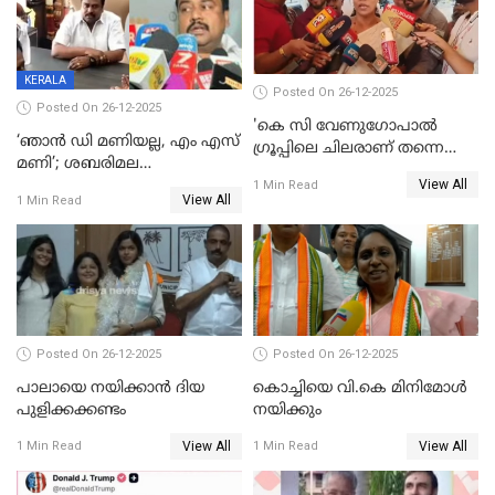
മദ്യം
KERALA
Posted On 26-12-2025
Posted On 26-12-2025
'കെ സി വേണുഗോപാല്‍
‘ഞാൻ ഡി മണിയല്ല, എം എസ്
ഗ്രൂപ്പിലെ ചിലരാണ് തന്നെ
മണി’; ശബരിമല
തഴഞ്ഞത്'; ലാലി ജെയിംസ്
View All
സ്വർണക്കവർച്ചയുമായി ഒരു
1 Min Read
View All
1 Min Read
ബന്ധവും ഇല്ലെന്ന് എസ്ഐടി
ചോദ്യം ചെയ്ത ദിണ്ടിഗലിലെ
വ്യവസായി
Posted On 26-12-2025
Posted On 26-12-2025
പാലായെ നയിക്കാന്‍ ദിയ
കൊച്ചിയെ വി.കെ മിനിമോള്‍
പുളിക്കക്കണ്ടം
നയിക്കും
View All
View All
1 Min Read
1 Min Read