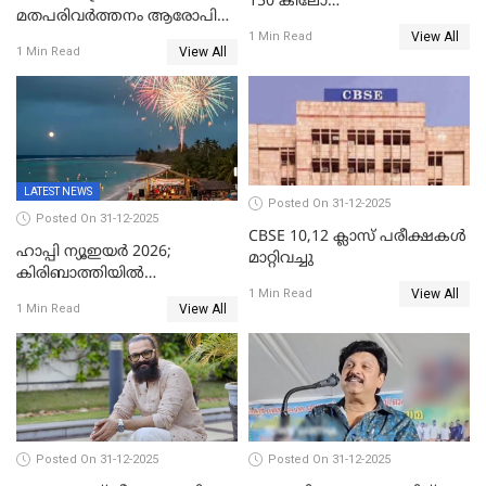
150 കിലോ
മതപരിവർത്തനം ആരോപിച്ചു
സ്ഫോടകവസ്തുക്കൾ
View All
അറസ്റ്റിലായ മലയാളി
1 Min Read
പിടികൂടി
View All
1 Min Read
വൈദികനും ഭാര്യയ്ക്കും
ഉൾപ്പെടെ 11പേർക്കും ജാമ്യം
LATEST NEWS
Posted On 31-12-2025
Posted On 31-12-2025
CBSE 10,12 ക്ലാസ് പരീക്ഷകള്‍
ഹാപ്പി ന്യൂഇയർ 2026;
മാറ്റിവച്ചു
കിരിബാത്തിയിൽ
View All
പുതുവർഷമെത്തി
1 Min Read
View All
1 Min Read
Posted On 31-12-2025
Posted On 31-12-2025