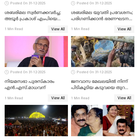
Posted On 31-12-2025
Posted On 31-12-2025
ശബരിമല സ്വര്‍ണക്കവര്‍ച്ച;
ശബരിമല യുവതി പ്രവേശനം;
അടൂര്‍ പ്രകാശ് എംപിയെ
പരിഗണിക്കാന്‍ ഭരണഘടന
ചോദ്യം ചെയ്യാൻ SIT
ബെഞ്ച്
View All
View All
1 Min Read
1 Min Read
Posted On 31-12-2025
Posted On 31-12-2025
നിയമസഭാ പുരസ്‌കാരം
ജനവാസ മേഖലയിൽ നിന്ന്
എൻ.എസ്.മാധവന്
പിടികൂടിയ കടുവയെ തുറന്നു
വിട്ടു
View All
View All
1 Min Read
1 Min Read