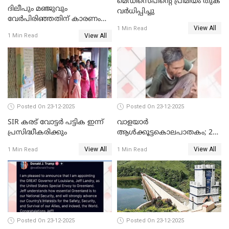
മെഡിസെപിന്റെ പ്രീമിയം തുക
ദിലീപും മഞ്ജുവും
വർധിപ്പിച്ചു
വേർപിരിഞ്ഞതിന് കാരണം
View All
ദിലീപ് മഞ്ജുവിന് നൽകിയ ആ
1 Min Read
View All
1 Min Read
പഴയ മൊബൈലിൽ നിന്ന്
കണ്ടെത്തിയ ചാറ്റിൽ
നിന്നാണ്; എട്ടാം പ്രതിക്ക്
മോട്ടീവ് ഉണ്ടായിരുന്നെന്നും
അഡ്വ. ടി.ബി മിനി
Posted On 23-12-2025
Posted On 23-12-2025
SIR കരട് വോട്ടര്‍ പട്ടിക ഇന്ന്
വാളയാർ
പ്രസിദ്ധീകരിക്കും
ആൾക്കൂട്ടകൊലപാതകം; 2
പേർ കൂടി കസ്റ്റഡിയിൽ
View All
View All
1 Min Read
1 Min Read
Posted On 23-12-2025
Posted On 23-12-2025