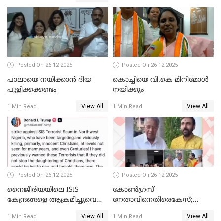
ബന്ധവും ഇല്ലെന്ന് എസ്ഐടി
ചോദ്യം ചെയ്ത ദിണ്ടിഗലിലെ
വ്യവസായി
Posted On 26-12-2025
Posted On 26-12-2025
പാലായെ നയിക്കാന്‍ ദിയ
കൊച്ചിയെ വി.കെ മിനിമോള്‍
പുളിക്കക്കണ്ടം
നയിക്കും
View All
View All
1 Min Read
1 Min Read
Posted On 26-12-2025
Posted On 26-12-2025
നൈജീരിയയിലെ ISIS
കോണ്‍ഗ്രസ്
കേന്ദ്രങ്ങളെ ആക്രമിച്ചുവെന്ന്
നേതാവിനെതിരെകേസ്;
ട്രംപ്
മുഖ്യമന്ത്രിയും ഉണ്ണികൃഷ്ണന്‍
View All
View All
1 Min Read
1 Min Read
പോറ്റിയും ഒപ്പമുള്ള AI ചിത്രം