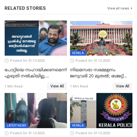
RELATED STORIES
View all news
KERALA
Posted On 31-12-2025
Posted On 31-12-2025
പോറ്റിയെ സഹായിക്കണമെന്ന്
നിയമസഭാ സമ്മേളനം
എഴുതി നൽകിയില്ല,
ജനുവരി 20 മുതല്‍; ബജറ്റ്
ജനങ്ങളെ
അവതരണം അവസാനവാരം;
View All
View All
1 Min Read
1 Min Read
തെറ്റിദ്ധരിപ്പിക്കരുത്,
മന്ത്രിസഭാ
സാങ്കൽപ്പിക കഥകൾ
യോഗതീരുമാനങ്ങൾ
പ്രചരിപ്പിക്കുന്നുവെന്നും
കടകംപള്ളി സുരേന്ദ്രൻ
LATEST NEWS
KERALA
Posted On 31-12-2025
Posted On 31-12-2025