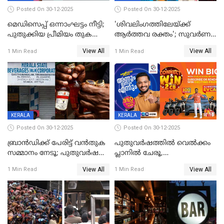
Posted On 30-12-2025
Posted On 30-12-2025
മെഡിസെപ്പ് ഒന്നാംഘട്ടം നീട്ടി;
'ശിവലിംഗത്തിലേയ്ക്ക്
പുതുക്കിയ പ്രീമിയം തുക
ആര്‍ത്തവ രക്തം'; സുവര്‍ണ
ഈടാക്കുക ജനുവരി 31
കേരളം ലോട്ടറിയിലെ
View All
View All
1 Min Read
1 Min Read
മുതൽ
ചിത്രത്തിനെതിരെ ഹിന്ദു
ഐക്യവേദി പരാതി നൽകി
KERALA
KERALA
Posted On 30-12-2025
Posted On 30-12-2025
ബ്രാൻഡിക്ക് പേരിട്ട് വൻതുക
പുതുവർഷത്തിൽ വെൽക്കം
സമ്മാനം നേടൂ; പുതുവർഷ
പ്ലാനിൽ ചേരൂ,
ഓഫറുമായി ബെവ്‌കോ
350എംപിപിഎസ് വേഗതയിൽ
View All
View All
1 Min Read
1 Min Read
ഇന്റർനെറ്റും ഒപ്പം കീയുടെ
മെഗാ പ്ലാൻ സൗജന്യം; ഒപ്പം
വരിക്കാർക്ക് 200 ടിവി, 100 EV
ബൈക്കുകൾ, ബമ്പർ
സമ്മാനമായി EV കാർ
ഉൾപ്പെടെ 2 കോടി രൂപയുടെ