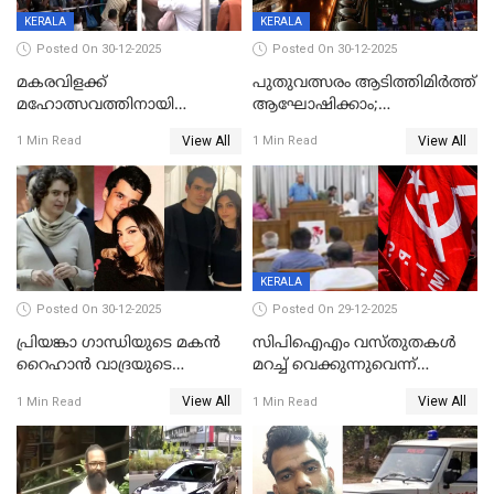
സമ്മാനപദ്ധതിയും
KERALA
KERALA
Posted On 30-12-2025
Posted On 30-12-2025
മകരവിളക്ക്
പുതുവത്സരം ആടിത്തിമിർത്ത്
മഹോത്സവത്തിനായി
ആഘോഷിക്കാം;
ശബരിമല നട തുറന്നു;
ബാറുകള്‍ക്ക് 12 മണി വരെ
View All
View All
1 Min Read
1 Min Read
സന്നിധാനത്ത് വൻ
പ്രവര്‍ത്തനാനുമതി
ഭക്തജനത്തിരക്ക്
KERALA
Posted On 30-12-2025
Posted On 29-12-2025
പ്രിയങ്കാ ​ഗാന്ധിയുടെ മകൻ
സിപിഐഎം വസ്തുതകൾ
റൈഹാൻ വാദ്രയുടെ
മറച്ച് വെക്കുന്നുവെന്ന്
വിവാഹനിശ്ചയം
സിപിഐ, 'പത്മകുമാറിനെ
View All
View All
1 Min Read
1 Min Read
കഴിഞ്ഞതായി റിപ്പോർട്ട്
സംരക്ഷിച്ചത്
തിരിച്ചടിച്ചു',വെള്ളാപ്പള്ളിയെ
ന്യായീകരിക്കുന്നതിലും
CPIഎക്സിക്യൂട്ടീവിൽ