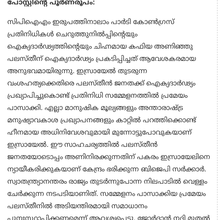
പോസ്റ്റിന്‍റെ പൂർണരൂപം:
സിപിഐഎം ഇരുപത്തിനാലാം പാർടി കോൺഗ്രസ്
പ്രതിനിധികൾ ചെറുത്തുനില്‍പ്പിന്റെയും
ഐക്യദാർഢ്യത്തിന്റെയും ചിഹ്നമായ കഫിയ അണിഞ്ഞു
പലസ്തീന് ഐക്യദാർഢ്യം പ്രകടിപ്പിച്ചത് ആവേശകരമായ
അനുഭവമായിരുന്നു. ഇസ്രായേൽ തുടരുന്ന
വംശഹത്യക്കെതിരെ പലസ്തീൻ ജനതക്ക് ഐക്യദാർഢ്യം
പ്രഖ്യാപിച്ചുകൊണ്ട് പ്രതിനിധി സമ്മേളനത്തിൽ പ്രമേയം
പാസാക്കി. എല്ലാ മാനുഷിക മൂല്യങ്ങളും അന്താരാഷ്ട്ര
മനുഷ്യാവകാശ പ്രഖ്യാപനങ്ങളും കാറ്റിൽ പറത്തിക്കൊണ്ട്
ഹീനമായ അധിനിവേശവുമായി മുന്നോട്ടുപോവുകയാണ്
ഇസ്രായേൽ. ഈ സാഹചര്യത്തിൽ പലസ്തീൻ
ജനതയോടൊപ്പം അണിനിരക്കുന്നതിന് പകരം ഇസ്രായേലിനെ
ന്യായീകരിക്കുകയാണ് കേന്ദ്രം ഭരിക്കുന്ന ബിജെപി സർക്കാർ.
സ്വാതന്ത്ര്യാനന്തരം രാജ്യം തുടർന്നുപോന്ന നിലപാടിൽ വെള്ളം
ചേർക്കുന്ന നടപടിയാണിത്. സമ്മേളനം പാസാക്കിയ പ്രമേയം
പലസ്തീനിൽ അടിയന്തിരമായി സമാധാനം
പുനഃസ്ഥാപിക്കണമെന്ന് ആവശ്യപ്പെട്ടു. ജോർദാൻ നദി മുതൽ