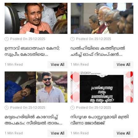
Posted On 25-12-2025
Posted On 25-12-2025
ഉന്നാവ് ബലാത്സംഗ കേസ്;
ഡൽഹിയിലെ കത്തീഡ്രൽ
സുപ്രീം കോടതിയെ
ചർച്ച് ഓഫ് റിഡംപ്ഷൻ
സമീപിക്കാനൊരുങ്ങി
സന്ദർശിച്ച് പ്രധാനമന്ത്രി
View All
View All
1 Min Read
1 Min Read
അതിജീവിത
Posted On 25-12-2025
Posted On 25-12-2025
മദ്യലഹരിയിൽ കാറോടിച്ച്
നിഗൂഢ പോസ്റ്ററുമായി മന്ത്രി
അപകടം: സീരിയൽ താരം
വീണാ ജോർജ്ജ്
സിദ്ധാർത്ഥ് പ്രഭുവിനെതിരെ
View All
View All
1 Min Read
1 Min Read
കേസെടുത്തു