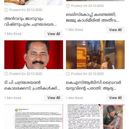
Posted On 22-12-2025
Posted On 22-12-2025
ടെലിസ്‌കോപ്പ് കണ്ടെത്തി;
അൻവറും ജാനുവും
ജമ്മു കാശ്മീരില്‍ അതീവ
വിഷ്ണുപുരം ചന്ദ്രശേഖരന്റെ
ജാഗ്രത നിര്‍ദ്ദേശം
View All
പാർട്ടിയും UDF
1 Min Read
View All
1 Min Read
അസോസിയേറ്റ് അംഗങ്ങൾ;
അസോസിയേറ്റ്
അംഗമാകാനില്ലെന്നും
UDFലേക്കില്ലെന്നും
വിഷ്ണുപുരം ചന്ദ്രശേഖരൻ
Posted On 22-12-2025
Posted On 22-12-2025
ടി പി ചന്ദ്രശേഖരന്‍
കെഎസ്ആർടിസി ഡ്രൈവർ
കൊലക്കേസ്; പ്രതികള്‍ക്ക്
യദുവിന്റെ പരാതി: ആര്യ
വീണ്ടും പരോള്‍
രാജേന്ദ്രനും സച്ചിൻ ദേവിനും
View All
View All
1 Min Read
1 Min Read
കോടതി നോട്ടീസ്