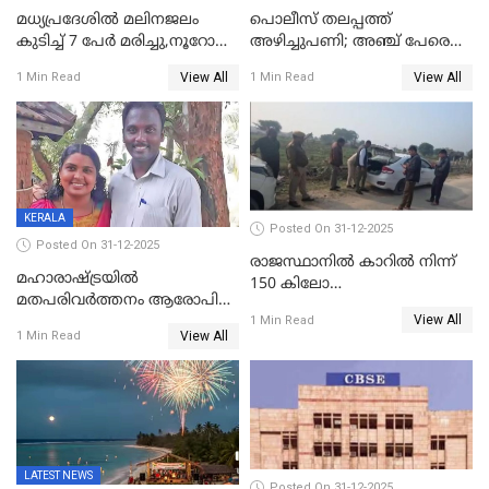
മധ്യപ്രദേശിൽ മലിനജലം
പൊലീസ് തലപ്പത്ത്
കുടിച്ച് 7 പേർ മരിച്ചു,നൂറോളം
അഴിച്ചുപണി; അഞ്ച് പേരെ
പേർ ഗുരുതരാവസ്ഥയിൽ
ഐജി റാങ്കിലേക്ക്
View All
View All
1 Min Read
1 Min Read
ഉയർത്തി,അജിതാ ബീഗം
ക്രൈംബ്രാഞ്ച് ഐജി,
എസ്.ശ്യാംസുന്ദർ
ഇന്റലിജൻസ് ഐജി
KERALA
Posted On 31-12-2025
Posted On 31-12-2025
രാജസ്ഥാനിൽ കാറിൽ നിന്ന്
മഹാരാഷ്ട്രയിൽ
150 കിലോ
മതപരിവർത്തനം ആരോപിച്ചു
സ്ഫോടകവസ്തുക്കൾ
View All
അറസ്റ്റിലായ മലയാളി
1 Min Read
പിടികൂടി
View All
1 Min Read
വൈദികനും ഭാര്യയ്ക്കും
ഉൾപ്പെടെ 11പേർക്കും ജാമ്യം
LATEST NEWS
Posted On 31-12-2025