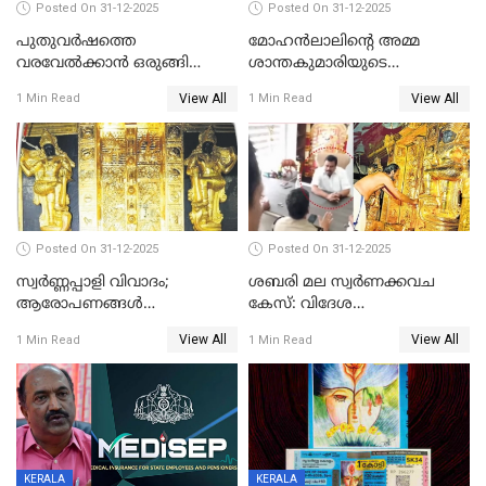
Posted On 31-12-2025
Posted On 31-12-2025
പുതുവര്‍ഷത്തെ
മോഹന്‍ലാലിന്റെ അമ്മ
വരവേല്‍ക്കാന്‍ ഒരുങ്ങി
ശാന്തകുമാരിയുടെ
ലോകം
സംസ്‌കാരം ഇന്ന്
View All
View All
1 Min Read
1 Min Read
Posted On 31-12-2025
Posted On 31-12-2025
സ്വർണ്ണപ്പാളി വിവാദം;
ശബരി മല സ്വർണക്കവച
ആരോപണങ്ങൾ
കേസ്: വിദേശ
അവസാനിക്കുന്നില്ല
വ്യവസായിയുടെ ആരോപണം
View All
View All
1 Min Read
1 Min Read
നിഷേധിച്ച് ഡി മണി
KERALA
KERALA