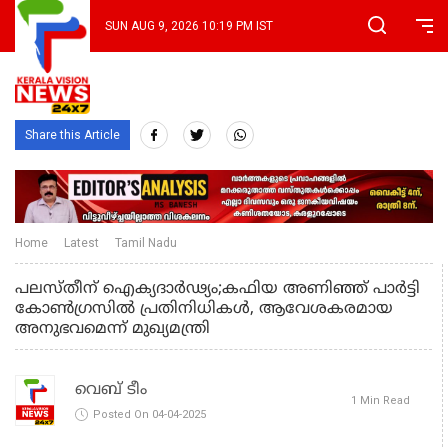
SUN AUG 9, 2026 10:19 PM IST
Share this Article
Home
Latest
Tamil Nadu
പലസ്തീന് ഐക്യദാർഢ്യം;കഫിയ അണിഞ്ഞ് പാർട്ടി
കോൺഗ്രസിൽ പ്രതിനിധികള്‍, ആവേശകരമായ
അനുഭവമെന്ന് മുഖ്യമന്ത്രി
വെബ് ടീം
1 Min Read
Posted On 04-04-2025