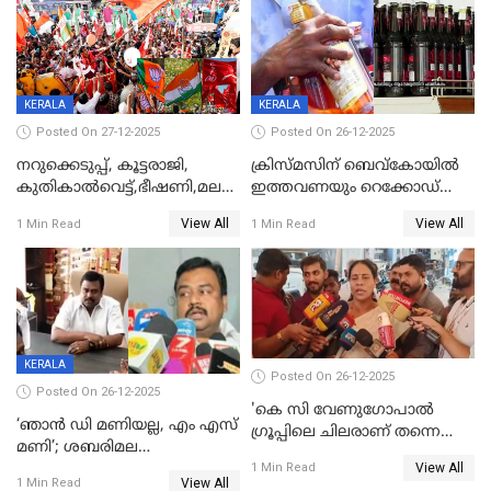
KERALA
KERALA
Posted On 27-12-2025
Posted On 26-12-2025
നറുക്കെടുപ്പ്, കൂട്ടരാജി,
ക്രിസ്മസിന് ബെവ്‌കോയിൽ
കുതികാൽവെട്ട്,ഭീഷണി,മലബാറിലാകട്ടെ
ഇത്തവണയും റെക്കോഡ്
ട്വിസ്റ്റോട് ട്വിസ്റ്റും; അടിമുടി
വിൽപ്പന;കഴിഞ്ഞവർഷത്തേക്ക
View All
View All
1 Min Read
1 Min Read
നാടകീയമായി പഞ്ചായത്ത്
53 കോടി രൂപയുടെ അധിക
പ്രസിഡന്‍റ് തെരഞ്ഞെടുപ്പ്
വിൽപ്പന; മലയാളി കുടിച്ചു
തീർത്തത് 333 കോടിയുടെ
മദ്യം
KERALA
Posted On 26-12-2025
Posted On 26-12-2025
'കെ സി വേണുഗോപാല്‍
‘ഞാൻ ഡി മണിയല്ല, എം എസ്
ഗ്രൂപ്പിലെ ചിലരാണ് തന്നെ
മണി’; ശബരിമല
തഴഞ്ഞത്'; ലാലി ജെയിംസ്
View All
സ്വർണക്കവർച്ചയുമായി ഒരു
1 Min Read
View All
1 Min Read