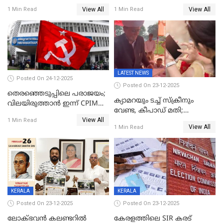
വിട്ടു
View All
View All
1 Min Read
1 Min Read
LATEST NEWS
Posted On 24-12-2025
Posted On 23-12-2025
തെരഞ്ഞെടുപ്പിലെ പരാജയം;
ക്യാമറയും ടച്ച് സ്ക്രീനും
വിലയിരുത്താന്‍ ഇന്ന് CPIM
വേണ്ട, കീപാഡ് മതി;
യോഗം
View All
സ്ത്രീകൾക്ക് സ്മാർട്ട് ഫോൺ
1 Min Read
View All
1 Min Read
വിലക്കി രാജ്യത്തെ ഒരു
പഞ്ചായത്ത്
KERALA
KERALA
Posted On 23-12-2025
Posted On 23-12-2025
ലോക്ഭവൻ കലണ്ടറിൽ
കേരളത്തിലെ SIR കരട്