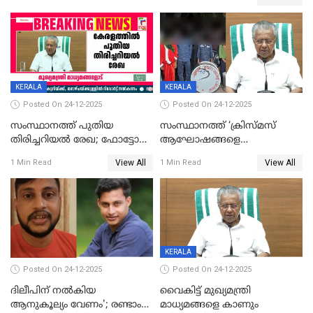
KERALA
KERALA
Posted On 24-12-2025
Posted On 24-12-2025
സംസ്ഥാനത്ത് പുതിയ
സംസ്ഥാനത്ത് ‘ക്രിസ്മസ്
തിരിച്ചറിയല്‍ രേഖ; ഫോട്ടോ
ആഘോഷങ്ങളെ
പതിപ്പിച്ച നേറ്റിവിറ്റി കാര്‍ഡ്
കടന്നാക്രമിയ്ക്കുന്നു; എല്ലാ
View All
View All
1 Min Read
1 Min Read
നല്‍കുമെന്ന് മുഖ്യമന്ത്രി; SIR
ആക്രമണങ്ങൾക്കും പിന്നിലും
ഹെല്‍പ് ഡസ്‌കുകള്‍
സംഘപരിവാർ’; മുഖ്യമന്ത്രി
ആരംഭിക്കാന്‍ മന്ത്രിസഭാ
യോഗ തീരുമാനം
KERALA
Posted On 24-12-2025
Posted On 24-12-2025
ദിലീപിന് നല്‍കിയ
വൈകിട്ട് മുഖ്യമന്ത്രി
ആനുകൂല്യം വേണം'; രണ്ടാം
മാധ്യമങ്ങളെ കാണും