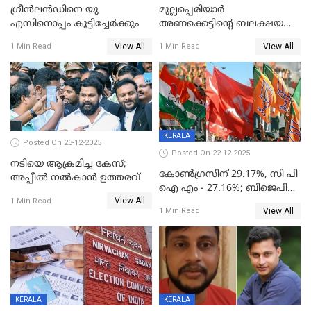
ഗ്രീന്‍ലന്‍ഡിനെ യു
മുല്ലപ്പെരിയാര്‍
എസിനൊപ്പം കൂട്ടിച്ചേര്‍ക്കും
അണക്കെട്ടിന്റെ ബലക്ഷയ
നിര്‍ണയം; പരിശോധന ഇന്ന്
View All
View All
1 Min Read
1 Min Read
തുടങ്ങും
KERALA
Posted On 23-12-2025
Posted On 22-12-2025
നടിയെ ആക്രമിച്ച കേസ്;
കോൺഗ്രസിന് 29.17%, സി പി
അപ്പീൽ നൽകാൻ ഉത്തരവ്
ഐ എം - 27.16%; ബിജെപി
View All
20% കടന്നത്
1 Min Read
View All
1 Min Read
തിരുവനന്തപുരത്ത് മാത്രം,
തദ്ദേശത്തിലെ യഥാർത്ഥ
കണക്ക് പുറത്ത്
KERALA
KERALA