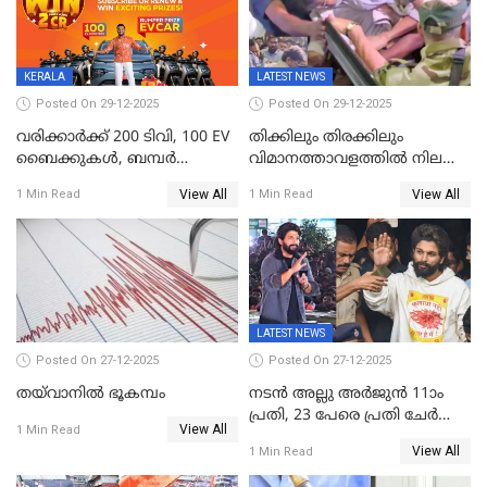
അഭിപ്രായം, എല്‍ഡിഎഫ്
അധികാരം നിലനിര്‍ത്തും,
ലോക്സഭ
തെരഞ്ഞെടുപ്പിനേക്കാൾ 17
KERALA
LATEST NEWS
ലക്ഷം വോട്ട് ലഭിച്ചു
Posted On 29-12-2025
Posted On 29-12-2025
വരിക്കാർക്ക് 200 ടിവി, 100 EV
തിക്കിലും തിരക്കിലും
ബൈക്കുകൾ, ബമ്പർ
വിമാനത്താവളത്തില്‍ നിലത്ത്
സമ്മാനമായി EV കാർ
വീണ് വിജയ്
View All
View All
1 Min Read
1 Min Read
ഉൾപ്പെടെ 2 കോടി രൂപയുടെ
സമ്മാനങ്ങളുമായി
കേരളവിഷൻ ബ്രോഡ്ബാൻഡ്
കണക്ട്&വിൻ
LATEST NEWS
Posted On 27-12-2025
Posted On 27-12-2025
തയ്‌വാനിൽ ഭൂകമ്പം
നടൻ അല്ലു അർജുൻ 11ാം
പ്രതി, 23 പേരെ പ്രതി ചേർത്ത്
View All
1 Min Read
കുറ്റപത്രം സമർപ്പിച്ചു
View All
1 Min Read