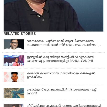
RELATED STORIES
വന്ദേമാതരം പൂര്‍ണമായി ആലപിക്കണമെന്ന
സംസ്ഥാന സര്‍ക്കാര്‍ നിര്‍ദേശം അപലപനീയം |
JAMAAT-E-ISLAMI
ഇന്ത്യയില്‍ ഒരു ബിരുദ സര്‍ട്ടിഫിക്കറ്റുകൊണ്ട്
യാതൊരു പ്രയോജനവുമില്ല; RAHUL GANDHI
കടലിൽ കാണാതായ ഗൗതമിനായി തെരച്ചിൽ
ഊർജിതം
ഹോര്‍മുസ് തുറക്കുന്നതിന് നിബന്ധനകള്‍ വച്ച്
ഇറാന്‍
നീറ്റ് പരീക്ഷ ക്രമക്കേട്; പരസ്യ പ്രതികരണവുമായി