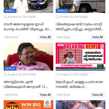
വിമർശനം
KERALA
KERALA
Posted On 29-12-2025
Posted On 29-12-2025
നടൻ ജയസൂര്യയെ ഇഡി
വിലങ്ങുകൊണ്ട് സ്വയം നെറ്റി
ചോദ്യം ചെയ്ത് വിട്ടയച്ചു, ഭാര്യ
അടിച്ചുപൊട്ടിച്ചു; കസ്റ്റഡിയിൽ
സരിതയുടെയും
എടുക്കുന്നതിനിടെ
View All
View All
1 Min Read
1 Min Read
മൊഴിയെടുത്തു
വധശ്രമക്കേസ് പ്രതി
വിലങ്ങുമായി രക്ഷപ്പെട്ടു;
വ്യാപക തെരച്ചിൽ
KERALA
Posted On 29-12-2025
Posted On 29-12-2025
അറസ്റ്റിലായ എൻ
യുഡിഎഫ് കള്ളപ്രചാര വേല
വിജയകുമാർ ജനുവരി 12
നടത്തി, ബിജെപി
വരെ റിമാൻഡിൽ;
ഹിന്ദുവർഗീയത പ്രചരിപ്പിച്ചു,
View All
View All
1 Min Read
1 Min Read
ജാമ്യാപേക്ഷ ഈ മാസം 31ന്
ശബരിമല അത്ര
പരിഗണിക്കും
തിരിച്ചടിയായില്ല,സർക്കാരിനെക്കുറ
ജനങ്ങൾക്ക് മികച്ച