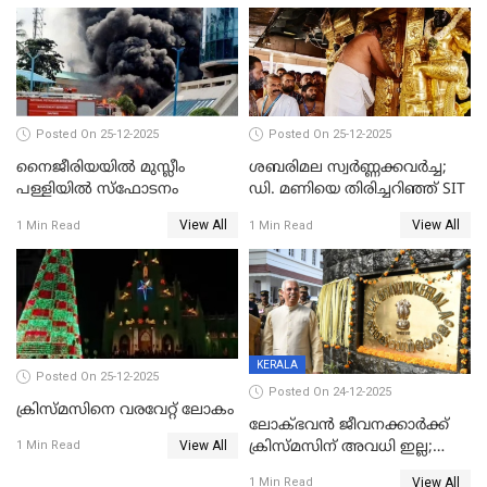
Posted On 25-12-2025
Posted On 25-12-2025
നൈജീരിയയിൽ മുസ്ലീം
ശബരിമല സ്വര്‍ണ്ണക്കവര്‍ച്ച;
പള്ളിയില്‍ സ്‌ഫോടനം
ഡി. മണിയെ തിരിച്ചറിഞ്ഞ് SIT
View All
View All
1 Min Read
1 Min Read
KERALA
Posted On 25-12-2025
Posted On 24-12-2025
ക്രിസ്മസിനെ വരവേറ്റ് ലോകം
ലോക്ഭവൻ ജീവനക്കാർക്ക്
View All
ക്രിസ്മസിന് അവധി ഇല്ല;
1 Min Read
ഹാജരാവാൻ ഉത്തരവ്
View All
1 Min Read