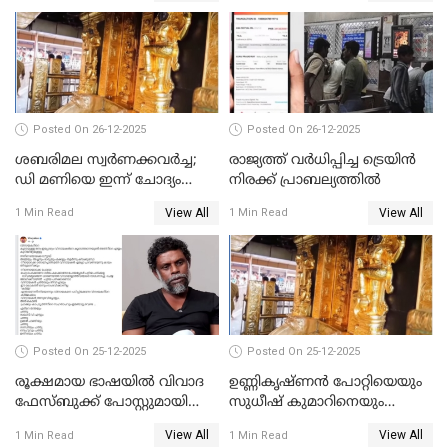
പങ്കുവെച്ചു
Posted On 26-12-2025
Posted On 26-12-2025
ശബരിമല സ്വര്‍ണക്കവര്‍ച്ച;
രാജ്യത്ത് വര്‍ധിപ്പിച്ച ട്രെയിന്‍
ഡി മണിയെ ഇന്ന് ചോദ്യം
നിരക്ക് പ്രാബല്യത്തില്‍
ചെയ്യും
View All
View All
1 Min Read
1 Min Read
Posted On 25-12-2025
Posted On 25-12-2025
രൂക്ഷമായ ഭാഷയിൽ വിവാദ
ഉണ്ണികൃഷ്ണന്‍ പോറ്റിയെയും
ഫേസ്ബുക്ക് പോസ്റ്റുമായി
സുധീഷ് കുമാറിനെയും
നടൻ വിനായകൻ
വീണ്ടും ചോദ്യം ചെയ്ത് SIT
View All
View All
1 Min Read
1 Min Read