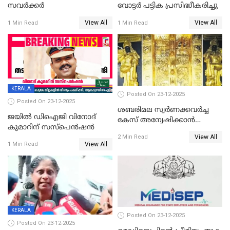
സവർക്കർ
വോട്ടര്‍ പട്ടിക പ്രസിദ്ധീകരിച്ചു
View All
View All
1 Min Read
1 Min Read
KERALA
Posted On 23-12-2025
Posted On 23-12-2025
ശബരിമല സ്വര്‍ണക്കവര്‍ച്ച
ജയിൽ ഡിഐജി വിനോദ്
കേസ് അന്വേഷിക്കാന്‍
കുമാറിന് സസ്പെൻഷൻ
തയ്യാറെന്ന് CBI
View All
2 Min Read
View All
1 Min Read
KERALA
Posted On 23-12-2025
Posted On 23-12-2025