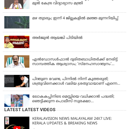
മുൻ കേന്ദ്ര വിദ്യാഭ്യാസ മന്ത്രി
മഴ തുടരും; ഇന്ന് 4 ജില്ലകളില്‍ മഞ്ഞ മുന്നറിയിപ്പ്
അര്‍ജുന്‍ ആയങ്കി പിടിയില്‍
KERALA
എന്‍ഡോസള്‍ഫാന്‍ ദുരിതബാധിതർക്ക് നേരിട്ട്
സാമ്പത്തിക ആശ്വാസം; 'സ്‌നേഹസാന്ത്വനം'
പദ്ധതി പ്രവർത്തനങ്ങൾക്ക് 14.40 കോടിയുടെ
KERALA
ഭരണാനുമതി
പിന്തുണ വേണ്ട, പിന്നില്‍ നിന്ന് കുത്തരുത്;
ശത്രുവിനെക്കാള്‍ വലിയ ശ്രതുവായാണ് എന്നെ
കണ്ടത്; എം വി ജയരാജനെതിരെ അര്‍ജുന്‍
ആയങ്കി
ലോകകപ്പിനിടെ മെസ്സിയെ വധിക്കാൻ പദ്ധതി;
ഞെട്ടിക്കുന്ന പൊലീസ് സുരക്ഷാ
രേഖകള്‍;ആറായിരത്തിലധികം ഭീഷണി
LATEST LATEST VIDEOS
സന്ദേശങ്ങൾ ലഭിച്ചെന്ന് ഫ്രഞ്ച് റഫറി
KERALAVISION NEWS MALAYALAM 24X7 LIVE:
KERALA UPDATES & BREAKING NEWS