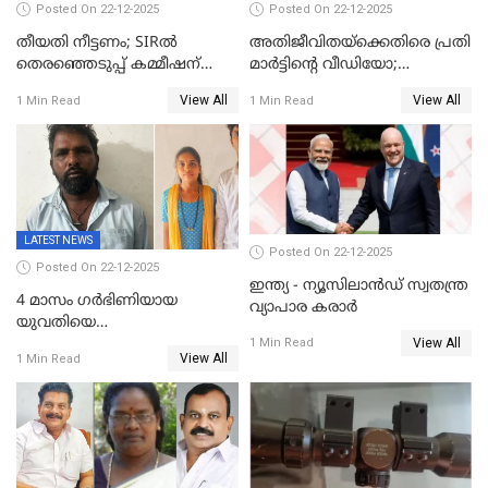
Posted On 22-12-2025
Posted On 22-12-2025
തീയതി നീട്ടണം; SIRൽ
അതിജീവിതയ്‌ക്കെതിരെ പ്രതി
തെരഞ്ഞെടുപ്പ് കമ്മീഷന്
മാർട്ടിന്റെ വീഡിയോ;
കത്തയച്ച് കേരളം
പ്രചരിപ്പിച്ച മൂന്നുപേർ
View All
View All
1 Min Read
1 Min Read
അറസ്റ്റിൽ; നൂറോളം
സൈറ്റുകളിൽ നിന്നും
വിഡിയോ നീക്കം ചെയ്യാനും
പൊലീസ്
LATEST NEWS
Posted On 22-12-2025
Posted On 22-12-2025
ഇന്ത്യ - ന്യൂസിലാൻഡ് സ്വതന്ത്ര
4 മാസം ഗർഭിണിയായ
വ്യാപാര കരാർ
യുവതിയെ
View All
വെട്ടിക്കൊലപ്പെടുത്തി
1 Min Read
View All
1 Min Read
പിതാവും സഹോദരനും;
ദുരഭിമാനക്കൊലയിൽ
നടുങ്ങി കർണാടക