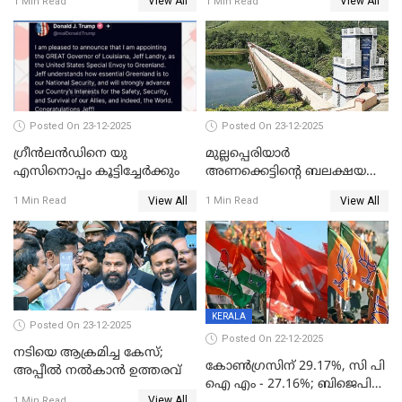
View All
View All
1 Min Read
1 Min Read
Posted On 23-12-2025
Posted On 23-12-2025
ഗ്രീന്‍ലന്‍ഡിനെ യു
മുല്ലപ്പെരിയാര്‍
എസിനൊപ്പം കൂട്ടിച്ചേര്‍ക്കും
അണക്കെട്ടിന്റെ ബലക്ഷയ
നിര്‍ണയം; പരിശോധന ഇന്ന്
View All
View All
1 Min Read
1 Min Read
തുടങ്ങും
KERALA
Posted On 23-12-2025
Posted On 22-12-2025
നടിയെ ആക്രമിച്ച കേസ്;
കോൺഗ്രസിന് 29.17%, സി പി
അപ്പീൽ നൽകാൻ ഉത്തരവ്
ഐ എം - 27.16%; ബിജെപി
View All
1 Min Read