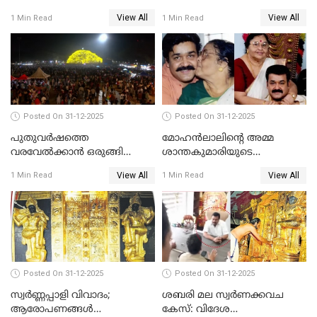
വിട്ടു
View All
View All
1 Min Read
1 Min Read
Posted On 31-12-2025
Posted On 31-12-2025
പുതുവര്‍ഷത്തെ
മോഹന്‍ലാലിന്റെ അമ്മ
വരവേല്‍ക്കാന്‍ ഒരുങ്ങി
ശാന്തകുമാരിയുടെ
ലോകം
സംസ്‌കാരം ഇന്ന്
View All
View All
1 Min Read
1 Min Read
Posted On 31-12-2025
Posted On 31-12-2025
സ്വർണ്ണപ്പാളി വിവാദം;
ശബരി മല സ്വർണക്കവച
ആരോപണങ്ങൾ
കേസ്: വിദേശ