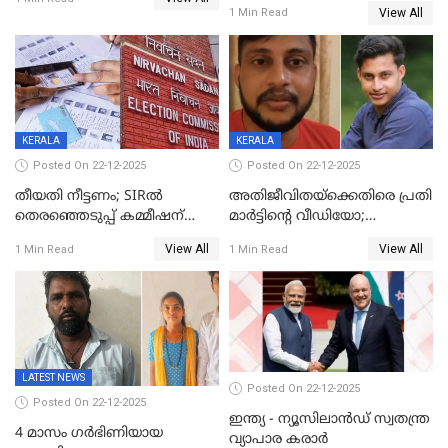
20% കടന്നത്
View All
1 Min Read
തിരുവനന്തപുരത്ത് മാത്രം,
തദ്ദേശത്തിലെ യഥാർത്ഥ
കണക്ക് പുറത്ത്
KERALA
KERALA
Posted On 22-12-2025
Posted On 22-12-2025
തീയതി നീട്ടണം; SIRൽ
അതിജീവിതയ്‌ക്കെതിരെ പ്രതി
തെരഞ്ഞെടുപ്പ് കമ്മീഷന്
മാർട്ടിന്റെ വീഡിയോ;
കത്തയച്ച് കേരളം
പ്രചരിപ്പിച്ച മൂന്നുപേർ
View All
View All
1 Min Read
1 Min Read
അറസ്റ്റിൽ; നൂറോളം
സൈറ്റുകളിൽ നിന്നും
വിഡിയോ നീക്കം ചെയ്യാനും
പൊലീസ്
LATEST NEWS
Posted On 22-12-2025
Posted On 22-12-2025
ഇന്ത്യ - ന്യൂസിലാൻഡ് സ്വതന്ത്ര
4 മാസം ഗർഭിണിയായ
വ്യാപാര കരാർ