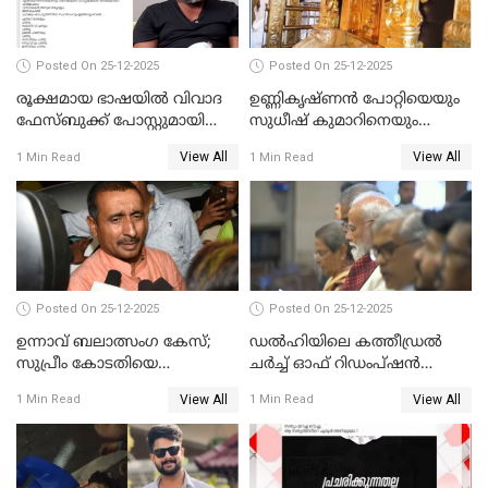
Posted On 25-12-2025
Posted On 25-12-2025
രൂക്ഷമായ ഭാഷയിൽ വിവാദ
ഉണ്ണികൃഷ്ണന്‍ പോറ്റിയെയും
ഫേസ്ബുക്ക് പോസ്റ്റുമായി
സുധീഷ് കുമാറിനെയും
നടൻ വിനായകൻ
വീണ്ടും ചോദ്യം ചെയ്ത് SIT
View All
View All
1 Min Read
1 Min Read
Posted On 25-12-2025
Posted On 25-12-2025
ഉന്നാവ് ബലാത്സംഗ കേസ്;
ഡൽഹിയിലെ കത്തീഡ്രൽ
സുപ്രീം കോടതിയെ
ചർച്ച് ഓഫ് റിഡംപ്ഷൻ
സമീപിക്കാനൊരുങ്ങി
സന്ദർശിച്ച് പ്രധാനമന്ത്രി
View All
View All
1 Min Read
1 Min Read
അതിജീവിത