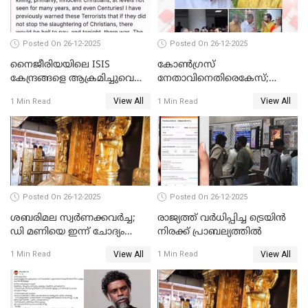
Posted On 26-12-2025
Posted On 26-12-2025
നൈജീരിയയിലെ ISIS
കോണ്‍ഗ്രസ്
കേന്ദ്രങ്ങളെ ആക്രമിച്ചുവെന്ന്
നേതാവിനെതിരെകേസ്;
ട്രംപ്
മുഖ്യമന്ത്രിയും ഉണ്ണികൃഷ്ണന്‍
View All
View All
1 Min Read
1 Min Read
പോറ്റിയും ഒപ്പമുള്ള AI ചിത്രം
പങ്കുവെച്ചു
Posted On 26-12-2025
Posted On 26-12-2025
ശബരിമല സ്വര്‍ണക്കവര്‍ച്ച;
രാജ്യത്ത് വര്‍ധിപ്പിച്ച ട്രെയിന്‍
ഡി മണിയെ ഇന്ന് ചോദ്യം
നിരക്ക് പ്രാബല്യത്തില്‍
ചെയ്യും
View All
View All
1 Min Read
1 Min Read