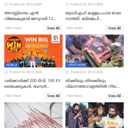
Posted On 29-12-2025
Posted On 29-12-2025
അറസ്റ്റിലായ എൻ
യുഡിഎഫ് കള്ളപ്രചാര വേല
വിജയകുമാർ ജനുവരി 12
നടത്തി, ബിജെപി
വരെ റിമാൻഡിൽ;
ഹിന്ദുവർഗീയത പ്രചരിപ്പിച്ചു,
View All
View All
1 Min Read
1 Min Read
ജാമ്യാപേക്ഷ ഈ മാസം 31ന്
ശബരിമല അത്ര
പരിഗണിക്കും
തിരിച്ചടിയായില്ല,സർക്കാരിനെക്കുറ
ജനങ്ങൾക്ക് മികച്ച
അഭിപ്രായം, എല്‍ഡിഎഫ്
അധികാരം നിലനിര്‍ത്തും,
ലോക്സഭ
തെരഞ്ഞെടുപ്പിനേക്കാൾ 17
KERALA
LATEST NEWS
ലക്ഷം വോട്ട് ലഭിച്ചു
Posted On 29-12-2025
Posted On 29-12-2025
വരിക്കാർക്ക് 200 ടിവി, 100 EV
തിക്കിലും തിരക്കിലും
ബൈക്കുകൾ, ബമ്പർ
വിമാനത്താവളത്തില്‍ നിലത്ത്
സമ്മാനമായി EV കാർ
വീണ് വിജയ്
View All
View All
1 Min Read
1 Min Read
ഉൾപ്പെടെ 2 കോടി രൂപയുടെ
സമ്മാനങ്ങളുമായി
കേരളവിഷൻ ബ്രോഡ്ബാൻഡ്
കണക്ട്&വിൻ