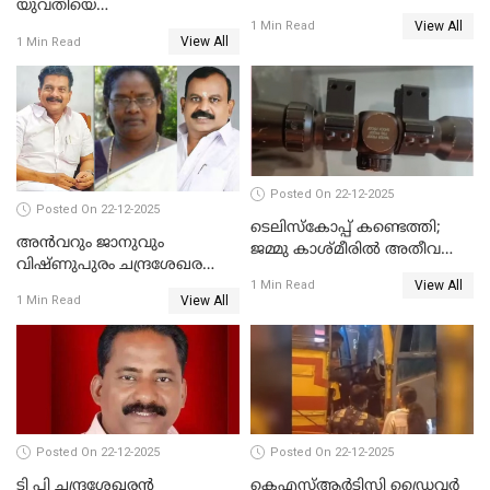
യുവതിയെ
View All
വെട്ടിക്കൊലപ്പെടുത്തി
1 Min Read
View All
1 Min Read
പിതാവും സഹോദരനും;
ദുരഭിമാനക്കൊലയിൽ
നടുങ്ങി കർണാടക
Posted On 22-12-2025
Posted On 22-12-2025
ടെലിസ്‌കോപ്പ് കണ്ടെത്തി;
അൻവറും ജാനുവും
ജമ്മു കാശ്മീരില്‍ അതീവ
വിഷ്ണുപുരം ചന്ദ്രശേഖരന്റെ
ജാഗ്രത നിര്‍ദ്ദേശം
View All
പാർട്ടിയും UDF
1 Min Read
View All
1 Min Read
അസോസിയേറ്റ് അംഗങ്ങൾ;
അസോസിയേറ്റ്
അംഗമാകാനില്ലെന്നും
UDFലേക്കില്ലെന്നും
വിഷ്ണുപുരം ചന്ദ്രശേഖരൻ
Posted On 22-12-2025
Posted On 22-12-2025
ടി പി ചന്ദ്രശേഖരന്‍
കെഎസ്ആർടിസി ഡ്രൈവർ