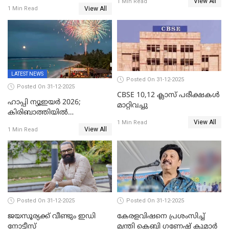
View All
അറസ്റ്റിലായ മലയാളി
1 Min Read
പിടികൂടി
View All
1 Min Read
വൈദികനും ഭാര്യയ്ക്കും
ഉൾപ്പെടെ 11പേർക്കും ജാമ്യം
LATEST NEWS
Posted On 31-12-2025
Posted On 31-12-2025
CBSE 10,12 ക്ലാസ് പരീക്ഷകള്‍
ഹാപ്പി ന്യൂഇയർ 2026;
മാറ്റിവച്ചു
കിരിബാത്തിയിൽ
View All
പുതുവർഷമെത്തി
1 Min Read
View All
1 Min Read
Posted On 31-12-2025
Posted On 31-12-2025
ജയസൂര്യക്ക് വീണ്ടും ഇഡി
കേരളവിഷനെ പ്രശംസിച്ച്
നോട്ടീസ്
മന്ത്രി കെബി ഗണേഷ് കുമാര്‍