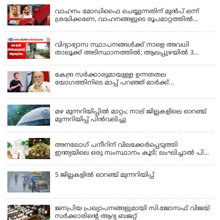
വാഹനം മോഡിഫൈ ചെയ്യുന്നതിന് മുൻപ് ഒന്ന്
ശ്രദ്ധിക്കണേ, വാഹനങ്ങളുടെ രൂപമാറ്റത്തിൽ
മാനദണ്ഡങ്ങൾ നിശ്ചയിക്കാൻ സംസ്ഥാന
KERALA
സർക്കാരുകൾക്ക് അധികാരമില്ലെന്ന് കേന്ദ്രമന്ത്രി
വിദ്യാഭ്യാസ സ്ഥാപനങ്ങൾക്ക് നാളെ അവധി
താലൂക്ക് അടിസ്ഥാനത്തിൽ; ആലപ്പുഴയിൽ 3
താലൂക്കുകൾക്ക്, തിരുവല്ല താലൂക്ക്,കോട്ടയം
താലൂക്ക് എന്നിവടങ്ങളിൽ അവധി
കേന്ദ്ര സർക്കാരുമായുള്ള ഉന്നതതല
യോഗത്തിനിടെ മാപ്പ് പറഞ്ഞ് മാർക്ക്
സക്കർബർഗ്; മോദിയുടെ വീഡിയോ നീക്കം
KERALA
ചെയ്തതിൽ പരാമർശമില്ല
മഴ മുന്നറിയിപ്പില്‍ മാറ്റം; നാല് ജില്ലകളിലെ ഓറഞ്ച്
മുന്നറിയിപ്പ് പിന്‍വലിച്ചു
KERALA
അനലോഗ് പനീറിന് വിലക്കേർപ്പെടുത്തി
ഇന്ത്യയിലെ ഒരു സംസ്ഥാനം കൂടി; ലംഘിച്ചാൽ പിഴ
ഒരു ലക്ഷം
5 ജില്ലകളില്‍ ഓറഞ്ച് മുന്നറിയിപ്പ്
ജനപ്രിയ പ്രഖ്യാപനങ്ങളുമായി സി.ജോസഫ് വിജയ്
സർക്കാരിന്റെ ആദ്യ ബജറ്റ്