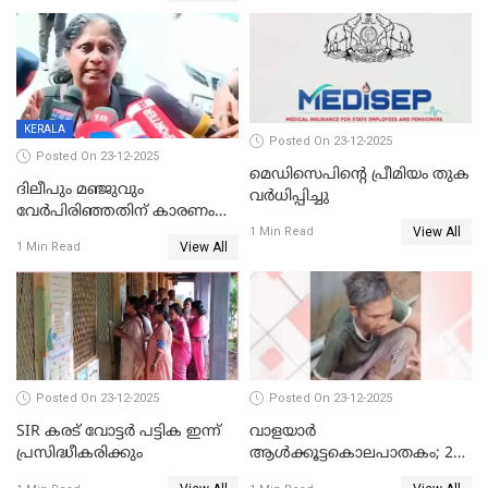
KERALA
Posted On 23-12-2025
Posted On 23-12-2025
മെഡിസെപിന്റെ പ്രീമിയം തുക
ദിലീപും മഞ്ജുവും
വർധിപ്പിച്ചു
വേർപിരിഞ്ഞതിന് കാരണം
View All
ദിലീപ് മഞ്ജുവിന് നൽകിയ ആ
1 Min Read
View All
1 Min Read
പഴയ മൊബൈലിൽ നിന്ന്
കണ്ടെത്തിയ ചാറ്റിൽ
നിന്നാണ്; എട്ടാം പ്രതിക്ക്
മോട്ടീവ് ഉണ്ടായിരുന്നെന്നും
അഡ്വ. ടി.ബി മിനി
Posted On 23-12-2025
Posted On 23-12-2025
SIR കരട് വോട്ടര്‍ പട്ടിക ഇന്ന്
വാളയാർ
പ്രസിദ്ധീകരിക്കും
ആൾക്കൂട്ടകൊലപാതകം; 2
പേർ കൂടി കസ്റ്റഡിയിൽ