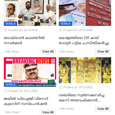
KERALA
KERALA
Posted On 23-12-2025
Posted On 23-12-2025
ലോക്ഭവൻ കലണ്ടറിൽ
കേരളത്തിലെ SIR കരട്
സവർക്കർ
വോട്ടര്‍ പട്ടിക പ്രസിദ്ധീകരിച്ചു
View All
View All
1 Min Read
1 Min Read
KERALA
Posted On 23-12-2025
Posted On 23-12-2025
ശബരിമല സ്വര്‍ണക്കവര്‍ച്ച
ജയിൽ ഡിഐജി വിനോദ്
കേസ് അന്വേഷിക്കാന്‍
കുമാറിന് സസ്പെൻഷൻ
തയ്യാറെന്ന് CBI
View All
2 Min Read
View All
1 Min Read