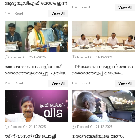
ആദ്യ യുഡിഎഫ് യോഗം ഇന്ന്
View All
1 Min Read
View All
1 Min Read
Posted On 21-12-2025
Posted On 21-12-2025
തദ്ദേശസ്ഥാപനങ്ങളിലേക്ക്
UDF യോഗം നാളെ; നിയമസഭ
തെരഞ്ഞെടുക്കപ്പെട്ട പുതിയ
തെരഞ്ഞെടുപ്പ് ഒരുക്കം
അംഗങ്ങൾ സത്യപ്രതിജ്ഞ
തുടങ്ങാൻ UDF
View All
View All
2 Min Read
1 Min Read
ചെയ്തു
Posted On 21-12-2025
Posted On 21-12-2025
ശ്രീനിവാസന് വിട ചൊല്ലി
നരേന്ദ്രമോദിയുടെ അസം