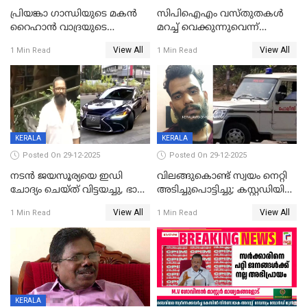
പ്രിയങ്കാ ​ഗാന്ധിയുടെ മകൻ
സിപിഐഎം വസ്തുതകൾ
റൈഹാൻ വാദ്രയുടെ
മറച്ച് വെക്കുന്നുവെന്ന്
വിവാഹനിശ്ചയം
സിപിഐ, 'പത്മകുമാറിനെ
View All
View All
1 Min Read
1 Min Read
കഴിഞ്ഞതായി റിപ്പോർട്ട്
സംരക്ഷിച്ചത്
തിരിച്ചടിച്ചു',വെള്ളാപ്പള്ളിയെ
ന്യായീകരിക്കുന്നതിലും
CPIഎക്സിക്യൂട്ടീവിൽ
വിമർശനം
KERALA
KERALA
Posted On 29-12-2025
Posted On 29-12-2025
നടൻ ജയസൂര്യയെ ഇഡി
വിലങ്ങുകൊണ്ട് സ്വയം നെറ്റി
ചോദ്യം ചെയ്ത് വിട്ടയച്ചു, ഭാര്യ
അടിച്ചുപൊട്ടിച്ചു; കസ്റ്റഡിയിൽ
സരിതയുടെയും
എടുക്കുന്നതിനിടെ
View All
View All
1 Min Read
1 Min Read
മൊഴിയെടുത്തു
വധശ്രമക്കേസ് പ്രതി
വിലങ്ങുമായി രക്ഷപ്പെട്ടു;
വ്യാപക തെരച്ചിൽ
KERALA