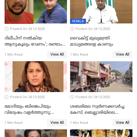
യോഗ തീരുമാനം
KERALA
Posted On 24-12-2025
Posted On 24-12-2025
ദിലീപിന് നല്‍കിയ
വൈകിട്ട് മുഖ്യമന്ത്രി
ആനുകൂല്യം വേണം'; രണ്ടാം
മാധ്യമങ്ങളെ കാണും
പ്രതി മാര്‍ട്ടിന്‍
View All
View All
1 Min Read
1 Min Read
ഹൈക്കോടതിയില്‍
Posted On 24-12-2025
Posted On 24-12-2025
മോദിയും ബിജെപിയും
ശബരിമല സ്വര്‍ണക്കവര്‍ച്ച
വിദ്വേഷം വളർത്തുന്നു;
കേസ്; ബെല്ലാരിയിലെ
പ്രതിഷേധവിമായി
ജ്വല്ലറിയില്‍ പരിശോധന
View All
View All
1 Min Read
1 Min Read
കോൺഗ്രസ്