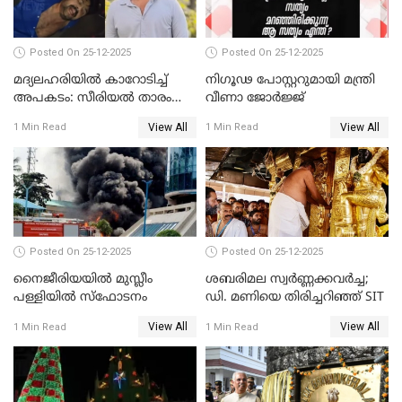
Posted On 25-12-2025
Posted On 25-12-2025
മദ്യലഹരിയിൽ കാറോടിച്ച്
നിഗൂഢ പോസ്റ്ററുമായി മന്ത്രി
അപകടം: സീരിയൽ താരം
വീണാ ജോർജ്ജ്
സിദ്ധാർത്ഥ് പ്രഭുവിനെതിരെ
View All
View All
1 Min Read
1 Min Read
കേസെടുത്തു
Posted On 25-12-2025
Posted On 25-12-2025
നൈജീരിയയിൽ മുസ്ലീം
ശബരിമല സ്വര്‍ണ്ണക്കവര്‍ച്ച;
പള്ളിയില്‍ സ്‌ഫോടനം
ഡി. മണിയെ തിരിച്ചറിഞ്ഞ് SIT
View All
View All
1 Min Read
1 Min Read