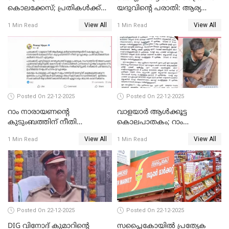
കൊലക്കേസ്; പ്രതികള്‍ക്ക്
യദുവിന്റെ പരാതി: ആര്യ
വീണ്ടും പരോള്‍
രാജേന്ദ്രനും സച്ചിൻ ദേവിനും
View All
View All
1 Min Read
1 Min Read
കോടതി നോട്ടീസ്
Posted On 22-12-2025
Posted On 22-12-2025
റാം നാരായണന്റെ
വാളയാർ ആൾക്കൂട്ട
കുടുംബത്തിന് നീതി
കൊലപാതകം; റാം
ഉറപ്പാക്കും; പിണറായി
നാരായണൻ നേരിട്ടത് ക്രൂര
View All
View All
1 Min Read
1 Min Read
വിജയന്‍
പീഡനം
Posted On 22-12-2025
Posted On 22-12-2025
DIG വിനോദ് കുമാറിന്റെ
സപ്ലൈകോയിൽ പ്രത്യേക