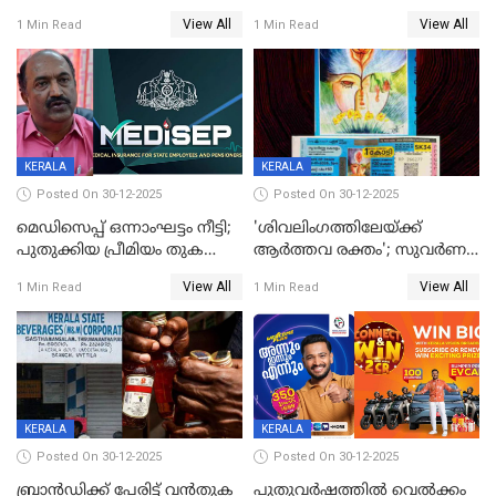
അവസാനിക്കുന്നില്ല
വ്യവസായിയുടെ ആരോപണം
View All
View All
1 Min Read
1 Min Read
നിഷേധിച്ച് ഡി മണി
KERALA
KERALA
Posted On 30-12-2025
Posted On 30-12-2025
മെഡിസെപ്പ് ഒന്നാംഘട്ടം നീട്ടി;
'ശിവലിംഗത്തിലേയ്ക്ക്
പുതുക്കിയ പ്രീമിയം തുക
ആര്‍ത്തവ രക്തം'; സുവര്‍ണ
ഈടാക്കുക ജനുവരി 31
കേരളം ലോട്ടറിയിലെ
View All
View All
1 Min Read
1 Min Read
മുതൽ
ചിത്രത്തിനെതിരെ ഹിന്ദു
ഐക്യവേദി പരാതി നൽകി
KERALA
KERALA
Posted On 30-12-2025
Posted On 30-12-2025
ബ്രാൻഡിക്ക് പേരിട്ട് വൻതുക
പുതുവർഷത്തിൽ വെൽക്കം