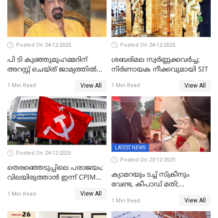
Posted On 24-12-2025
Posted On 24-12-2025
പി ടി കുഞ്ഞുമുഹമ്മദിന്
ശബരിമല സ്വര്‍ണ്ണക്കവര്‍ച്ച;
അറസ്റ്റ് ചെയ്ത് ജാമ്യത്തില്‍
നിർണായക നീക്കവുമായി SIT
വിട്ടു
View All
View All
1 Min Read
1 Min Read
LATEST NEWS
Posted On 24-12-2025
Posted On 23-12-2025
തെരഞ്ഞെടുപ്പിലെ പരാജയം;
ക്യാമറയും ടച്ച് സ്ക്രീനും
വിലയിരുത്താന്‍ ഇന്ന് CPIM
വേണ്ട, കീപാഡ് മതി;
യോഗം
View All
സ്ത്രീകൾക്ക് സ്മാർട്ട് ഫോൺ
1 Min Read
View All
1 Min Read
വിലക്കി രാജ്യത്തെ ഒരു
പഞ്ചായത്ത്