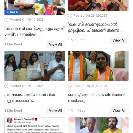
KERALA
Posted On 26-12-2025
Posted On 26-12-2025
'കെ സി വേണുഗോപാല്‍
‘ഞാൻ ഡി മണിയല്ല, എം എസ്
ഗ്രൂപ്പിലെ ചിലരാണ് തന്നെ
മണി’; ശബരിമല
തഴഞ്ഞത്'; ലാലി ജെയിംസ്
View All
സ്വർണക്കവർച്ചയുമായി ഒരു
1 Min Read
View All
1 Min Read
ബന്ധവും ഇല്ലെന്ന് എസ്ഐടി
ചോദ്യം ചെയ്ത ദിണ്ടിഗലിലെ
വ്യവസായി
Posted On 26-12-2025
Posted On 26-12-2025
പാലായെ നയിക്കാന്‍ ദിയ
കൊച്ചിയെ വി.കെ മിനിമോള്‍
പുളിക്കക്കണ്ടം
നയിക്കും
View All
View All
1 Min Read
1 Min Read