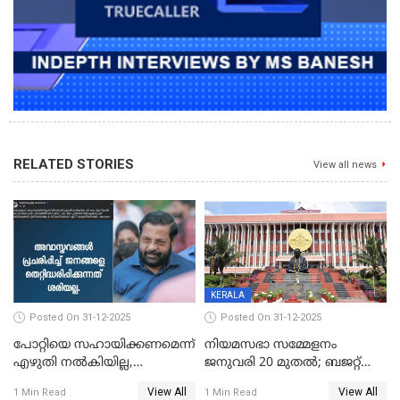
RELATED STORIES
View all news
KERALA
Posted On 31-12-2025
Posted On 31-12-2025
പോറ്റിയെ സഹായിക്കണമെന്ന്
നിയമസഭാ സമ്മേളനം
എഴുതി നൽകിയില്ല,
ജനുവരി 20 മുതല്‍; ബജറ്റ്
ജനങ്ങളെ
അവതരണം അവസാനവാരം;
View All
View All
1 Min Read
1 Min Read
തെറ്റിദ്ധരിപ്പിക്കരുത്,
മന്ത്രിസഭാ