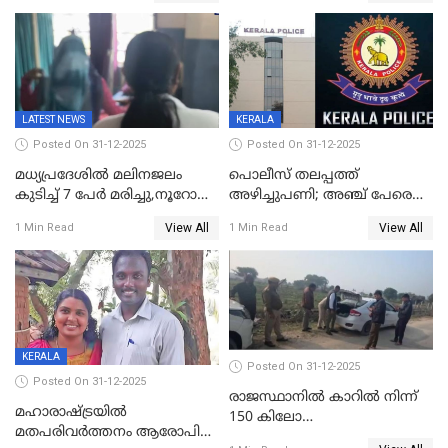
സാങ്കൽപ്പിക കഥകൾ
യോഗതീരുമാനങ്ങൾ
പ്രചരിപ്പിക്കുന്നുവെന്നും
കടകംപള്ളി സുരേന്ദ്രൻ
LATEST NEWS
KERALA
Posted On 31-12-2025
Posted On 31-12-2025
മധ്യപ്രദേശിൽ മലിനജലം
പൊലീസ് തലപ്പത്ത്
കുടിച്ച് 7 പേർ മരിച്ചു,നൂറോളം
അഴിച്ചുപണി; അഞ്ച് പേരെ
പേർ ഗുരുതരാവസ്ഥയിൽ
ഐജി റാങ്കിലേക്ക്
View All
View All
1 Min Read
1 Min Read
ഉയർത്തി,അജിതാ ബീഗം
ക്രൈംബ്രാഞ്ച് ഐജി,
എസ്.ശ്യാംസുന്ദർ
ഇന്റലിജൻസ് ഐജി
KERALA
Posted On 31-12-2025
Posted On 31-12-2025
രാജസ്ഥാനിൽ കാറിൽ നിന്ന്
മഹാരാഷ്ട്രയിൽ
150 കിലോ
മതപരിവർത്തനം ആരോപിച്ചു
സ്ഫോടകവസ്തുക്കൾ