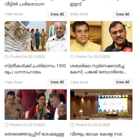
വീട്ടില്‍ പരിശോധന
ഇളവ്
View All
View All
1 Min Read
3 Min Read
Posted On 22-12-2025
Posted On 22-12-2025
സ്ത്രീകള്‍ക്ക് പ്രതിമാസം 1000
ശബരിമല സ്വര്‍ണക്കവര്‍ച്ച
രൂപ ധനസഹായം
കേസ്; പങ്കജ് ഭണ്ഡാരിയെയും
ഗോവര്‍ധനെയും കസ്റ്റഡിയില്‍
View All
View All
1 Min Read
1 Min Read
വാങ്ങാന്‍ SIT
Posted On 22-12-2025
Posted On 21-12-2025
തെരഞ്ഞെടുപ്പിന് ശേഷമുള്ള
വീണ്ടും ലോക കേരള സഭ