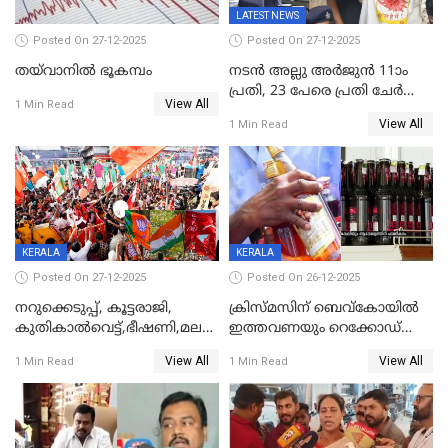
LATEST NEWS
Posted On 27-12-2025
Posted On 27-12-2025
തയ്‌വാനിൽ ഭൂകമ്പം
നടൻ അല്ലു അർജുൻ 11ാം
പ്രതി, 23 പേരെ പ്രതി ചേർത്ത്
View All
1 Min Read
കുറ്റപത്രം സമർപ്പിച്ചു
View All
1 Min Read
KERALA
KERALA
Posted On 27-12-2025
Posted On 26-12-2025
നറുക്കെടുപ്പ്, കൂട്ടരാജി,
ക്രിസ്മസിന് ബെവ്‌കോയിൽ
കുതികാൽവെട്ട്,ഭീഷണി,മലബാറിലാകട്ടെ
ഇത്തവണയും റെക്കോഡ്
ട്വിസ്റ്റോട് ട്വിസ്റ്റും; അടിമുടി
വിൽപ്പന;കഴിഞ്ഞവർഷത്തേക്ക
View All
View All
1 Min Read
1 Min Read
നാടകീയമായി പഞ്ചായത്ത്
53 കോടി രൂപയുടെ അധിക
പ്രസിഡന്‍റ് തെരഞ്ഞെടുപ്പ്
വിൽപ്പന; മലയാളി കുടിച്ചു
തീർത്തത് 333 കോടിയുടെ
മദ്യം