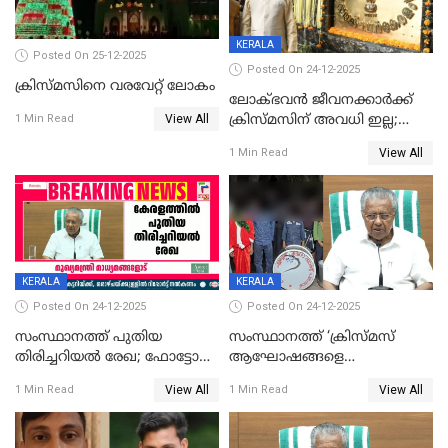
KERALA
Posted On 25-12-2025
Posted On 24-12-2025
ക്രിസ്മസിനെ വരവേറ്റ് ലോകം
ലോക്ഭവൻ ജീവനക്കാർക്ക്
View All
ക്രിസ്മസിന് അവധി ഇല്ല;
1 Min Read
ഹാജരാവാൻ ഉത്തരവ്
View All
1 Min Read
KERALA
KERALA
Posted On 24-12-2025
Posted On 24-12-2025
സംസ്ഥാനത്ത് പുതിയ
സംസ്ഥാനത്ത് ‘ക്രിസ്മസ്
തിരിച്ചറിയല്‍ രേഖ; ഫോട്ടോ
ആഘോഷങ്ങളെ
പതിപ്പിച്ച നേറ്റിവിറ്റി കാര്‍ഡ്
കടന്നാക്രമിയ്ക്കുന്നു; എല്ലാ
View All
View All
1 Min Read
1 Min Read
നല്‍കുമെന്ന് മുഖ്യമന്ത്രി; SIR
ആക്രമണങ്ങൾക്കും പിന്നിലും
ഹെല്‍പ് ഡസ്‌കുകള്‍
സംഘപരിവാർ’; മുഖ്യമന്ത്രി
ആരംഭിക്കാന്‍ മന്ത്രിസഭാ