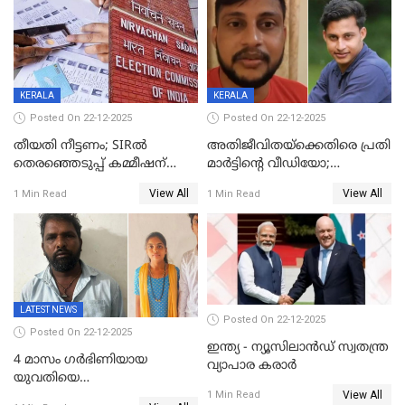
തദ്ദേശത്തിലെ യഥാർത്ഥ
കണക്ക് പുറത്ത്
KERALA
KERALA
Posted On 22-12-2025
Posted On 22-12-2025
തീയതി നീട്ടണം; SIRൽ
അതിജീവിതയ്‌ക്കെതിരെ പ്രതി
തെരഞ്ഞെടുപ്പ് കമ്മീഷന്
മാർട്ടിന്റെ വീഡിയോ;
കത്തയച്ച് കേരളം
പ്രചരിപ്പിച്ച മൂന്നുപേർ
View All
View All
1 Min Read
1 Min Read
അറസ്റ്റിൽ; നൂറോളം
സൈറ്റുകളിൽ നിന്നും
വിഡിയോ നീക്കം ചെയ്യാനും
പൊലീസ്
LATEST NEWS
Posted On 22-12-2025
Posted On 22-12-2025
ഇന്ത്യ - ന്യൂസിലാൻഡ് സ്വതന്ത്ര
4 മാസം ഗർഭിണിയായ
വ്യാപാര കരാർ
യുവതിയെ
View All
വെട്ടിക്കൊലപ്പെടുത്തി
1 Min Read