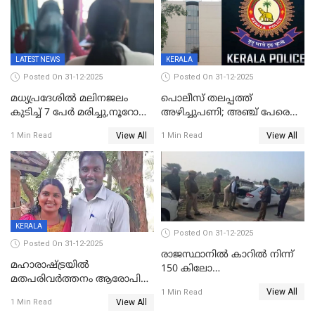
പ്രചരിപ്പിക്കുന്നുവെന്നും
കടകംപള്ളി സുരേന്ദ്രൻ
LATEST NEWS
KERALA
Posted On 31-12-2025
Posted On 31-12-2025
മധ്യപ്രദേശിൽ മലിനജലം
പൊലീസ് തലപ്പത്ത്
കുടിച്ച് 7 പേർ മരിച്ചു,നൂറോളം
അഴിച്ചുപണി; അഞ്ച് പേരെ
പേർ ഗുരുതരാവസ്ഥയിൽ
ഐജി റാങ്കിലേക്ക്
View All
View All
1 Min Read
1 Min Read
ഉയർത്തി,അജിതാ ബീഗം
ക്രൈംബ്രാഞ്ച് ഐജി,
എസ്.ശ്യാംസുന്ദർ
ഇന്റലിജൻസ് ഐജി
KERALA
Posted On 31-12-2025
Posted On 31-12-2025
രാജസ്ഥാനിൽ കാറിൽ നിന്ന്
മഹാരാഷ്ട്രയിൽ
150 കിലോ
മതപരിവർത്തനം ആരോപിച്ചു
സ്ഫോടകവസ്തുക്കൾ
View All
അറസ്റ്റിലായ മലയാളി
1 Min Read
പിടികൂടി
View All
1 Min Read
വൈദികനും ഭാര്യയ്ക്കും