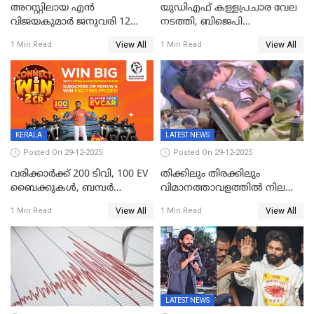
അറസ്റ്റിലായ എൻ
യുഡിഎഫ് കള്ളപ്രചാര വേല
വിജയകുമാർ ജനുവരി 12
നടത്തി, ബിജെപി
വരെ റിമാൻഡിൽ;
ഹിന്ദുവർഗീയത പ്രചരിപ്പിച്ചു,
View All
View All
1 Min Read
1 Min Read
ജാമ്യാപേക്ഷ ഈ മാസം 31ന്
ശബരിമല അത്ര
പരിഗണിക്കും
തിരിച്ചടിയായില്ല,സർക്കാരിനെക്കുറ
ജനങ്ങൾക്ക് മികച്ച
അഭിപ്രായം, എല്‍ഡിഎഫ്
അധികാരം നിലനിര്‍ത്തും,
ലോക്സഭ
തെരഞ്ഞെടുപ്പിനേക്കാൾ 17
KERALA
LATEST NEWS
ലക്ഷം വോട്ട് ലഭിച്ചു
Posted On 29-12-2025
Posted On 29-12-2025
വരിക്കാർക്ക് 200 ടിവി, 100 EV
തിക്കിലും തിരക്കിലും
ബൈക്കുകൾ, ബമ്പർ
വിമാനത്താവളത്തില്‍ നിലത്ത്
സമ്മാനമായി EV കാർ
വീണ് വിജയ്
View All
View All
1 Min Read
1 Min Read
ഉൾപ്പെടെ 2 കോടി രൂപയുടെ
സമ്മാനങ്ങളുമായി
കേരളവിഷൻ ബ്രോഡ്ബാൻഡ്
കണക്ട്&വിൻ
LATEST NEWS