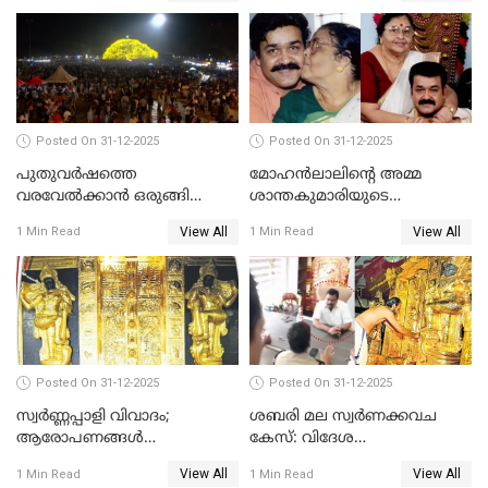
Posted On 31-12-2025
Posted On 31-12-2025
പുതുവര്‍ഷത്തെ
മോഹന്‍ലാലിന്റെ അമ്മ
വരവേല്‍ക്കാന്‍ ഒരുങ്ങി
ശാന്തകുമാരിയുടെ
ലോകം
സംസ്‌കാരം ഇന്ന്
View All
View All
1 Min Read
1 Min Read
Posted On 31-12-2025
Posted On 31-12-2025
സ്വർണ്ണപ്പാളി വിവാദം;
ശബരി മല സ്വർണക്കവച
ആരോപണങ്ങൾ
കേസ്: വിദേശ
അവസാനിക്കുന്നില്ല
വ്യവസായിയുടെ ആരോപണം
View All
View All
1 Min Read
1 Min Read
നിഷേധിച്ച് ഡി മണി