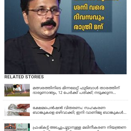
RELATED STORIES
LATEST NEWS
മത്സരത്തിനിടെ മിന്നലേറ്റ് ഫുട്‌ബാൾ താരത്തിന്
ദാരുണാന്ത്യം, 12 പേർക്ക് പരിക്ക്; നടുക്കുന്ന
വീഡിയോ
KERALA
ക്ഷേമപെൻഷൻ വിതരണം: സഹകരണ
ബാങ്കുകളെ ഒഴിവാക്കി; ഇനി വാണിജ്യ ബാങ്കുകൾ
മാത്രം
KERALA
ഫ്രഷ്‌കട്ട് അടച്ചുപൂട്ടാനുള്ള മലിനീകരണ നിയന്ത്രണ