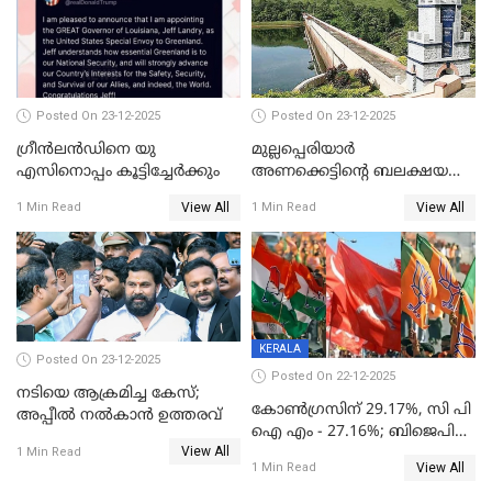
Posted On 23-12-2025
Posted On 23-12-2025
ഗ്രീന്‍ലന്‍ഡിനെ യു
മുല്ലപ്പെരിയാര്‍
എസിനൊപ്പം കൂട്ടിച്ചേര്‍ക്കും
അണക്കെട്ടിന്റെ ബലക്ഷയ
നിര്‍ണയം; പരിശോധന ഇന്ന്
View All
View All
1 Min Read
1 Min Read
തുടങ്ങും
KERALA
Posted On 23-12-2025
Posted On 22-12-2025
നടിയെ ആക്രമിച്ച കേസ്;
കോൺഗ്രസിന് 29.17%, സി പി
അപ്പീൽ നൽകാൻ ഉത്തരവ്
ഐ എം - 27.16%; ബിജെപി
View All
20% കടന്നത്
1 Min Read
View All
1 Min Read
തിരുവനന്തപുരത്ത് മാത്രം,