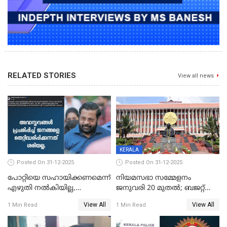
RELATED STORIES
View all news
KERALA
Posted On 31-12-2025
Posted On 31-12-2025
പോറ്റിയെ സഹായിക്കണമെന്ന്
നിയമസഭാ സമ്മേളനം
എഴുതി നൽകിയില്ല,
ജനുവരി 20 മുതല്‍; ബജറ്റ്
ജനങ്ങളെ
അവതരണം അവസാനവാരം;
View All
View All
1 Min Read
1 Min Read
തെറ്റിദ്ധരിപ്പിക്കരുത്,
മന്ത്രിസഭാ
സാങ്കൽപ്പിക കഥകൾ
യോഗതീരുമാനങ്ങൾ