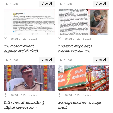
വീണ്ടും പരോള്‍
രാജേന്ദ്രനും സച്ചിൻ ദേവിനും
View All
View All
1 Min Read
1 Min Read
കോടതി നോട്ടീസ്
Posted On 22-12-2025
Posted On 22-12-2025
റാം നാരായണന്റെ
വാളയാർ ആൾക്കൂട്ട
കുടുംബത്തിന് നീതി
കൊലപാതകം; റാം
ഉറപ്പാക്കും; പിണറായി
നാരായണൻ നേരിട്ടത് ക്രൂര
View All
View All
1 Min Read
1 Min Read
വിജയന്‍
പീഡനം
Posted On 22-12-2025
Posted On 22-12-2025
DIG വിനോദ് കുമാറിന്റെ
സപ്ലൈകോയിൽ പ്രത്യേക
വീട്ടില്‍ പരിശോധന
ഇളവ്