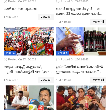
Posted On 27-12-2025
Posted On 27-12-2025
തയ്‌വാനിൽ ഭൂകമ്പം
നടൻ അല്ലു അർജുൻ 11ാം
പ്രതി, 23 പേരെ പ്രതി ചേർത്ത്
View All
1 Min Read
കുറ്റപത്രം സമർപ്പിച്ചു
View All
1 Min Read
KERALA
KERALA
Posted On 27-12-2025
Posted On 26-12-2025
നറുക്കെടുപ്പ്, കൂട്ടരാജി,
ക്രിസ്മസിന് ബെവ്‌കോയിൽ
കുതികാൽവെട്ട്,ഭീഷണി,മലബാറിലാകട്ടെ
ഇത്തവണയും റെക്കോഡ്
ട്വിസ്റ്റോട് ട്വിസ്റ്റും; അടിമുടി
വിൽപ്പന;കഴിഞ്ഞവർഷത്തേക്ക
View All
View All
1 Min Read
1 Min Read
നാടകീയമായി പഞ്ചായത്ത്
53 കോടി രൂപയുടെ അധിക
പ്രസിഡന്‍റ് തെരഞ്ഞെടുപ്പ്
വിൽപ്പന; മലയാളി കുടിച്ചു
തീർത്തത് 333 കോടിയുടെ
മദ്യം