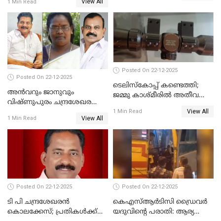
View All
1 Min Read
പിതാവും സഹോദരനും;
ദുരഭിമാനക്കൊലയിൽ
നടുങ്ങി കർണാടക
Posted On 22-12-2025
Posted On 22-12-2025
ടെലിസ്‌കോപ്പ് കണ്ടെത്തി;
അൻവറും ജാനുവും
ജമ്മു കാശ്മീരില്‍ അതീവ
വിഷ്ണുപുരം ചന്ദ്രശേഖരന്റെ
ജാഗ്രത നിര്‍ദ്ദേശം
View All
പാർട്ടിയും UDF
1 Min Read
View All
1 Min Read
അസോസിയേറ്റ് അംഗങ്ങൾ;
അസോസിയേറ്റ്
അംഗമാകാനില്ലെന്നും
UDFലേക്കില്ലെന്നും
വിഷ്ണുപുരം ചന്ദ്രശേഖരൻ
Posted On 22-12-2025
Posted On 22-12-2025
ടി പി ചന്ദ്രശേഖരന്‍
കെഎസ്ആർടിസി ഡ്രൈവർ
കൊലക്കേസ്; പ്രതികള്‍ക്ക്
യദുവിന്റെ പരാതി: ആര്യ