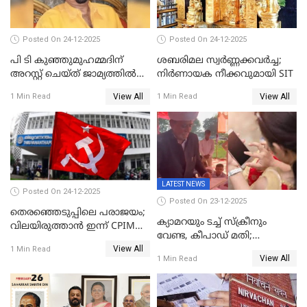
Posted On 24-12-2025
Posted On 24-12-2025
പി ടി കുഞ്ഞുമുഹമ്മദിന്
ശബരിമല സ്വര്‍ണ്ണക്കവര്‍ച്ച;
അറസ്റ്റ് ചെയ്ത് ജാമ്യത്തില്‍
നിർണായക നീക്കവുമായി SIT
വിട്ടു
View All
View All
1 Min Read
1 Min Read
LATEST NEWS
Posted On 24-12-2025
Posted On 23-12-2025
തെരഞ്ഞെടുപ്പിലെ പരാജയം;
ക്യാമറയും ടച്ച് സ്ക്രീനും
വിലയിരുത്താന്‍ ഇന്ന് CPIM
വേണ്ട, കീപാഡ് മതി;
യോഗം
View All
സ്ത്രീകൾക്ക് സ്മാർട്ട് ഫോൺ
1 Min Read
View All
1 Min Read
വിലക്കി രാജ്യത്തെ ഒരു
പഞ്ചായത്ത്