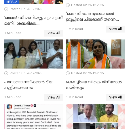
KERALA
Posted On 26-12-2025
Posted On 26-12-2025
'കെ സി വേണുഗോപാല്‍
‘ഞാൻ ഡി മണിയല്ല, എം എസ്
ഗ്രൂപ്പിലെ ചിലരാണ് തന്നെ
മണി’; ശബരിമല
തഴഞ്ഞത്'; ലാലി ജെയിംസ്
View All
സ്വർണക്കവർച്ചയുമായി ഒരു
1 Min Read
View All
1 Min Read
ബന്ധവും ഇല്ലെന്ന് എസ്ഐടി
ചോദ്യം ചെയ്ത ദിണ്ടിഗലിലെ
വ്യവസായി
Posted On 26-12-2025
Posted On 26-12-2025
പാലായെ നയിക്കാന്‍ ദിയ
കൊച്ചിയെ വി.കെ മിനിമോള്‍
പുളിക്കക്കണ്ടം
നയിക്കും
View All
View All
1 Min Read
1 Min Read