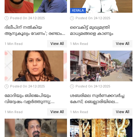
KERALA
Posted On 24-12-2025
Posted On 24-12-2025
ദിലീപിന് നല്‍കിയ
വൈകിട്ട് മുഖ്യമന്ത്രി
ആനുകൂല്യം വേണം'; രണ്ടാം
മാധ്യമങ്ങളെ കാണും
പ്രതി മാര്‍ട്ടിന്‍
View All
View All
1 Min Read
1 Min Read
ഹൈക്കോടതിയില്‍
Posted On 24-12-2025
Posted On 24-12-2025
മോദിയും ബിജെപിയും
ശബരിമല സ്വര്‍ണക്കവര്‍ച്ച
വിദ്വേഷം വളർത്തുന്നു;
കേസ്; ബെല്ലാരിയിലെ
പ്രതിഷേധവിമായി
ജ്വല്ലറിയില്‍ പരിശോധന
View All
View All
1 Min Read
1 Min Read
കോൺഗ്രസ്