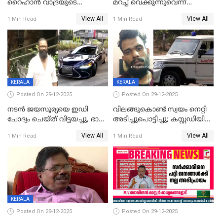
റൈഹാൻ വാദ്രയുടെ
മറച്ച് വെക്കുന്നുവെന്ന്
വിവാഹനിശ്ചയം
സിപിഐ, 'പത്മകുമാറിനെ
View All
View All
1 Min Read
1 Min Read
കഴിഞ്ഞതായി റിപ്പോർട്ട്
സംരക്ഷിച്ചത്
തിരിച്ചടിച്ചു',വെള്ളാപ്പള്ളിയെ
ന്യായീകരിക്കുന്നതിലും
CPIഎക്സിക്യൂട്ടീവിൽ
വിമർശനം
KERALA
KERALA
Posted On 29-12-2025
Posted On 29-12-2025
നടൻ ജയസൂര്യയെ ഇഡി
വിലങ്ങുകൊണ്ട് സ്വയം നെറ്റി
ചോദ്യം ചെയ്ത് വിട്ടയച്ചു, ഭാര്യ
അടിച്ചുപൊട്ടിച്ചു; കസ്റ്റഡിയിൽ
സരിതയുടെയും
എടുക്കുന്നതിനിടെ
View All
View All
1 Min Read
1 Min Read
മൊഴിയെടുത്തു
വധശ്രമക്കേസ് പ്രതി
വിലങ്ങുമായി രക്ഷപ്പെട്ടു;
വ്യാപക തെരച്ചിൽ
KERALA
Posted On 29-12-2025
Posted On 29-12-2025