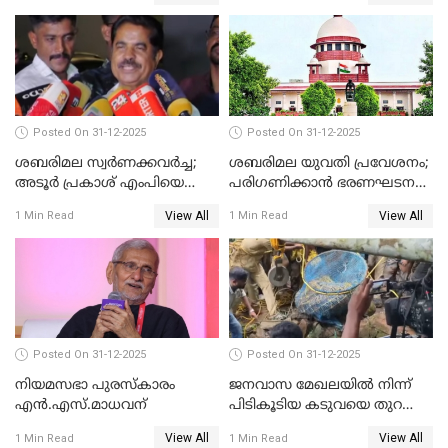
Posted On 31-12-2025
Posted On 31-12-2025
ശബരിമല സ്വര്‍ണക്കവര്‍ച്ച;
ശബരിമല യുവതി പ്രവേശനം;
അടൂര്‍ പ്രകാശ് എംപിയെ
പരിഗണിക്കാന്‍ ഭരണഘടന
ചോദ്യം ചെയ്യാൻ SIT
ബെഞ്ച്
View All
View All
1 Min Read
1 Min Read
Posted On 31-12-2025
Posted On 31-12-2025
നിയമസഭാ പുരസ്‌കാരം
ജനവാസ മേഖലയിൽ നിന്ന്
എൻ.എസ്.മാധവന്
പിടികൂടിയ കടുവയെ തുറന്നു
വിട്ടു
View All
View All
1 Min Read
1 Min Read