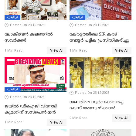
KERALA
KERALA
Posted On 23-12-2025
Posted On 23-12-2025
ലോക്ഭവൻ കലണ്ടറിൽ
കേരളത്തിലെ SIR കരട്
സവർക്കർ
വോട്ടര്‍ പട്ടിക പ്രസിദ്ധീകരിച്ചു
View All
View All
1 Min Read
1 Min Read
KERALA
Posted On 23-12-2025
Posted On 23-12-2025
ശബരിമല സ്വര്‍ണക്കവര്‍ച്ച
ജയിൽ ഡിഐജി വിനോദ്
കേസ് അന്വേഷിക്കാന്‍
കുമാറിന് സസ്പെൻഷൻ
തയ്യാറെന്ന് CBI
View All
2 Min Read
View All
1 Min Read