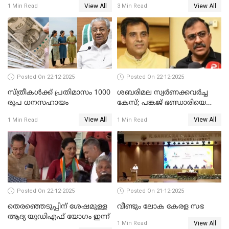
View All
View All
1 Min Read
3 Min Read
Posted On 22-12-2025
Posted On 22-12-2025
സ്ത്രീകള്‍ക്ക് പ്രതിമാസം 1000
ശബരിമല സ്വര്‍ണക്കവര്‍ച്ച
രൂപ ധനസഹായം
കേസ്; പങ്കജ് ഭണ്ഡാരിയെയും
ഗോവര്‍ധനെയും കസ്റ്റഡിയില്‍
View All
View All
1 Min Read
1 Min Read
വാങ്ങാന്‍ SIT
Posted On 22-12-2025
Posted On 21-12-2025
തെരഞ്ഞെടുപ്പിന് ശേഷമുള്ള
വീണ്ടും ലോക കേരള സഭ
ആദ്യ യുഡിഎഫ് യോഗം ഇന്ന്
View All
1 Min Read