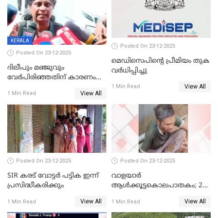
KERALA
Posted On 23-12-2025
Posted On 23-12-2025
മെഡിസെപിന്റെ പ്രീമിയം തുക
ദിലീപും മഞ്ജുവും
വർധിപ്പിച്ചു
വേർപിരിഞ്ഞതിന് കാരണം
View All
ദിലീപ് മഞ്ജുവിന് നൽകിയ ആ
1 Min Read
View All
1 Min Read
പഴയ മൊബൈലിൽ നിന്ന്
കണ്ടെത്തിയ ചാറ്റിൽ
നിന്നാണ്; എട്ടാം പ്രതിക്ക്
മോട്ടീവ് ഉണ്ടായിരുന്നെന്നും
അഡ്വ. ടി.ബി മിനി
Posted On 23-12-2025
Posted On 23-12-2025
SIR കരട് വോട്ടര്‍ പട്ടിക ഇന്ന്
വാളയാർ
പ്രസിദ്ധീകരിക്കും
ആൾക്കൂട്ടകൊലപാതകം; 2
പേർ കൂടി കസ്റ്റഡിയിൽ
View All
View All
1 Min Read
1 Min Read