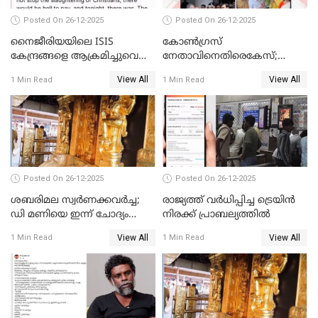
Posted On 26-12-2025
Posted On 26-12-2025
നൈജീരിയയിലെ ISIS
കോണ്‍ഗ്രസ്
കേന്ദ്രങ്ങളെ ആക്രമിച്ചുവെന്ന്
നേതാവിനെതിരെകേസ്;
ട്രംപ്
മുഖ്യമന്ത്രിയും ഉണ്ണികൃഷ്ണന്‍
View All
View All
1 Min Read
1 Min Read
പോറ്റിയും ഒപ്പമുള്ള AI ചിത്രം
പങ്കുവെച്ചു
Posted On 26-12-2025
Posted On 26-12-2025
ശബരിമല സ്വര്‍ണക്കവര്‍ച്ച;
രാജ്യത്ത് വര്‍ധിപ്പിച്ച ട്രെയിന്‍
ഡി മണിയെ ഇന്ന് ചോദ്യം
നിരക്ക് പ്രാബല്യത്തില്‍
ചെയ്യും
View All
View All
1 Min Read
1 Min Read