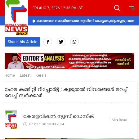
FRI AUG 7, 2026 12:38 PM IST
കനത്തമഴ സാധ്യതയെ തുടർന്ന് കോട്ടയം,ആലപ്പുഴ,വയനാട്
Share this Article
Home
Latest
Kerala
ഹേമ കമ്മിറ്റി റിപ്പോർട്ട് ; കൂടുതല്‍ വിവരങ്ങള്‍ മറച്ച്
വെച്ച് സര്‍ക്കാര്‍
കേരളവിഷൻ ന്യൂസ് ഡെസ്‌ക്
1 Min Read
Posted On 23-08-2024