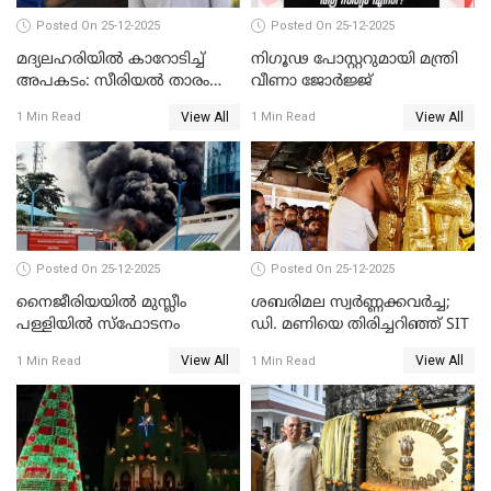
Posted On 25-12-2025
Posted On 25-12-2025
മദ്യലഹരിയിൽ കാറോടിച്ച്
നിഗൂഢ പോസ്റ്ററുമായി മന്ത്രി
അപകടം: സീരിയൽ താരം
വീണാ ജോർജ്ജ്
സിദ്ധാർത്ഥ് പ്രഭുവിനെതിരെ
View All
View All
1 Min Read
1 Min Read
കേസെടുത്തു
Posted On 25-12-2025
Posted On 25-12-2025
നൈജീരിയയിൽ മുസ്ലീം
ശബരിമല സ്വര്‍ണ്ണക്കവര്‍ച്ച;
പള്ളിയില്‍ സ്‌ഫോടനം
ഡി. മണിയെ തിരിച്ചറിഞ്ഞ് SIT
View All
View All
1 Min Read
1 Min Read