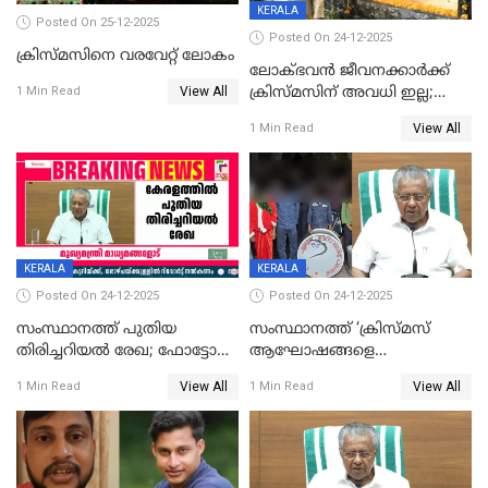
KERALA
Posted On 25-12-2025
Posted On 24-12-2025
ക്രിസ്മസിനെ വരവേറ്റ് ലോകം
ലോക്ഭവൻ ജീവനക്കാർക്ക്
View All
ക്രിസ്മസിന് അവധി ഇല്ല;
1 Min Read
ഹാജരാവാൻ ഉത്തരവ്
View All
1 Min Read
KERALA
KERALA
Posted On 24-12-2025
Posted On 24-12-2025
സംസ്ഥാനത്ത് പുതിയ
സംസ്ഥാനത്ത് ‘ക്രിസ്മസ്
തിരിച്ചറിയല്‍ രേഖ; ഫോട്ടോ
ആഘോഷങ്ങളെ
പതിപ്പിച്ച നേറ്റിവിറ്റി കാര്‍ഡ്
കടന്നാക്രമിയ്ക്കുന്നു; എല്ലാ
View All
View All
1 Min Read
1 Min Read
നല്‍കുമെന്ന് മുഖ്യമന്ത്രി; SIR
ആക്രമണങ്ങൾക്കും പിന്നിലും
ഹെല്‍പ് ഡസ്‌കുകള്‍
സംഘപരിവാർ’; മുഖ്യമന്ത്രി
ആരംഭിക്കാന്‍ മന്ത്രിസഭാ
യോഗ തീരുമാനം