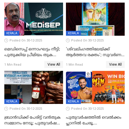
KERALA
KERALA
Posted On 30-12-2025
Posted On 30-12-2025
മെഡിസെപ്പ് ഒന്നാംഘട്ടം നീട്ടി;
'ശിവലിംഗത്തിലേയ്ക്ക്
പുതുക്കിയ പ്രീമിയം തുക
ആര്‍ത്തവ രക്തം'; സുവര്‍ണ
ഈടാക്കുക ജനുവരി 31
കേരളം ലോട്ടറിയിലെ
View All
View All
1 Min Read
1 Min Read
മുതൽ
ചിത്രത്തിനെതിരെ ഹിന്ദു
ഐക്യവേദി പരാതി നൽകി
KERALA
KERALA
Posted On 30-12-2025
Posted On 30-12-2025
ബ്രാൻഡിക്ക് പേരിട്ട് വൻതുക
പുതുവർഷത്തിൽ വെൽക്കം
സമ്മാനം നേടൂ; പുതുവർഷ
പ്ലാനിൽ ചേരൂ,