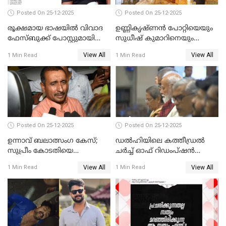
Posted On 25-12-2025
Posted On 25-12-2025
രൂക്ഷമായ ഭാഷയിൽ വിവാദ
ഉണ്ണികൃഷ്ണന്‍ പോറ്റിയെയും
ഫേസ്ബുക്ക് പോസ്റ്റുമായി
സുധീഷ് കുമാറിനെയും
നടൻ വിനായകൻ
വീണ്ടും ചോദ്യം ചെയ്ത് SIT
View All
View All
1 Min Read
1 Min Read
Posted On 25-12-2025
Posted On 25-12-2025
ഉന്നാവ് ബലാത്സംഗ കേസ്;
ഡൽഹിയിലെ കത്തീഡ്രൽ
സുപ്രീം കോടതിയെ
ചർച്ച് ഓഫ് റിഡംപ്ഷൻ
സമീപിക്കാനൊരുങ്ങി
സന്ദർശിച്ച് പ്രധാനമന്ത്രി
View All
View All
1 Min Read
1 Min Read
അതിജീവിത