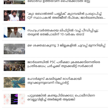
ബോർഡ് ഉത്തരവിന് ഹൈക്കോടതി സ്റ്റേ
KERALA
'ക്യാ ബോൽത്തി പബ്ലിക്' ക്യാമ്പയിൻ പ്രഖ്യാപിച്ച്
CJP സ്ഥാപകൻ അഭിജീത് ദിപ്കെ; ജാർഖണ്ഡിലെ
വിദ്യാർത്ഥി പ്രക്ഷോഭത്തിലും മറുപടി
LATEST NEWS
സഹപ്രവർത്തകയെ ലിഫ്റ്റിൽ വച്ച് പീഡിപ്പിച്ചു;
തരുൺ തേജ്‌പാലിന് 10 വർഷം തടവ്
മഴ ശക്തമാകുന്നു; 3 ജില്ലകളിൽ ചുവപ്പ് മുന്നറിയിപ്പ്
ജാര്‍ഖണ്ഡില്‍ PSC പരീക്ഷാ ക്രമക്കേടിനെതിരെ
പ്രതിഷേധം; ചര്‍ച്ചക്ക് തുടക്കമിട്ട് സർക്കാർ
ഹോര്‍മുസ് കടലിടുക്ക് ഭാഗികമായി
തുറക്കുന്നുവെന്ന് റിപ്പോര്‍ട്ട്
പറ്റുമെങ്കിൽ കണ്ടുപിടിക്കെടാ; പൊലീസിനെ
വെല്ലുവിളിച്ച് അർജുൻ ആയങ്കി