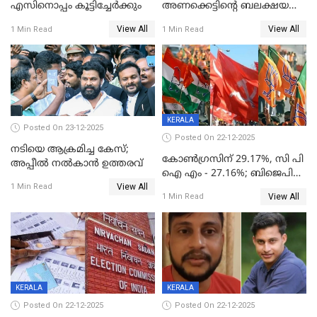
എസിനൊപ്പം കൂട്ടിച്ചേര്‍ക്കും
അണക്കെട്ടിന്റെ ബലക്ഷയ
നിര്‍ണയം; പരിശോധന ഇന്ന്
View All
View All
1 Min Read
1 Min Read
തുടങ്ങും
KERALA
Posted On 23-12-2025
Posted On 22-12-2025
നടിയെ ആക്രമിച്ച കേസ്;
കോൺഗ്രസിന് 29.17%, സി പി
അപ്പീൽ നൽകാൻ ഉത്തരവ്
ഐ എം - 27.16%; ബിജെപി
View All
20% കടന്നത്
1 Min Read
View All
1 Min Read
തിരുവനന്തപുരത്ത് മാത്രം,
തദ്ദേശത്തിലെ യഥാർത്ഥ
കണക്ക് പുറത്ത്
KERALA
KERALA
Posted On 22-12-2025
Posted On 22-12-2025