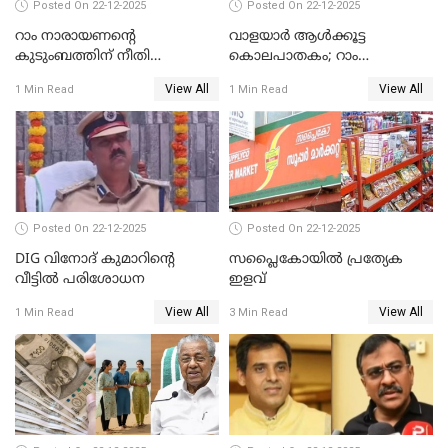
Posted On 22-12-2025
Posted On 22-12-2025
റാം നാരായണന്റെ
വാളയാർ ആൾക്കൂട്ട
കുടുംബത്തിന് നീതി
കൊലപാതകം; റാം
ഉറപ്പാക്കും; പിണറായി
നാരായണൻ നേരിട്ടത് ക്രൂര
View All
View All
1 Min Read
1 Min Read
വിജയന്‍
പീഡനം
Posted On 22-12-2025
Posted On 22-12-2025
DIG വിനോദ് കുമാറിന്റെ
സപ്ലൈകോയിൽ പ്രത്യേക
വീട്ടില്‍ പരിശോധന
ഇളവ്
View All
View All
1 Min Read
3 Min Read