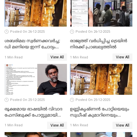
Posted On 26-12-2025
Posted On 26-12-2025
ശബരിമല സ്വര്‍ണക്കവര്‍ച്ച;
രാജ്യത്ത് വര്‍ധിപ്പിച്ച ട്രെയിന്‍
ഡി മണിയെ ഇന്ന് ചോദ്യം
നിരക്ക് പ്രാബല്യത്തില്‍
ചെയ്യും
View All
View All
1 Min Read
1 Min Read
Posted On 25-12-2025
Posted On 25-12-2025
രൂക്ഷമായ ഭാഷയിൽ വിവാദ
ഉണ്ണികൃഷ്ണന്‍ പോറ്റിയെയും
ഫേസ്ബുക്ക് പോസ്റ്റുമായി
സുധീഷ് കുമാറിനെയും
നടൻ വിനായകൻ
വീണ്ടും ചോദ്യം ചെയ്ത് SIT
View All
View All
1 Min Read
1 Min Read