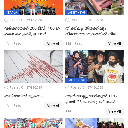
അധികാരം നിലനിര്‍ത്തും,
ലോക്സഭ
തെരഞ്ഞെടുപ്പിനേക്കാൾ 17
KERALA
LATEST NEWS
ലക്ഷം വോട്ട് ലഭിച്ചു
Posted On 29-12-2025
Posted On 29-12-2025
വരിക്കാർക്ക് 200 ടിവി, 100 EV
തിക്കിലും തിരക്കിലും
ബൈക്കുകൾ, ബമ്പർ
വിമാനത്താവളത്തില്‍ നിലത്ത്
സമ്മാനമായി EV കാർ
വീണ് വിജയ്
View All
View All
1 Min Read
1 Min Read
ഉൾപ്പെടെ 2 കോടി രൂപയുടെ
സമ്മാനങ്ങളുമായി
കേരളവിഷൻ ബ്രോഡ്ബാൻഡ്
കണക്ട്&വിൻ
LATEST NEWS
Posted On 27-12-2025
Posted On 27-12-2025
തയ്‌വാനിൽ ഭൂകമ്പം
നടൻ അല്ലു അർജുൻ 11ാം
പ്രതി, 23 പേരെ പ്രതി ചേർത്ത്
View All
1 Min Read
കുറ്റപത്രം സമർപ്പിച്ചു
View All
1 Min Read