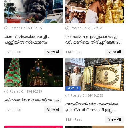
Posted On 25-12-2025
Posted On 25-12-2025
നൈജീരിയയിൽ മുസ്ലീം
ശബരിമല സ്വര്‍ണ്ണക്കവര്‍ച്ച;
പള്ളിയില്‍ സ്‌ഫോടനം
ഡി. മണിയെ തിരിച്ചറിഞ്ഞ് SIT
View All
View All
1 Min Read
1 Min Read
KERALA
Posted On 25-12-2025
Posted On 24-12-2025
ക്രിസ്മസിനെ വരവേറ്റ് ലോകം
ലോക്ഭവൻ ജീവനക്കാർക്ക്
View All
ക്രിസ്മസിന് അവധി ഇല്ല;
1 Min Read
ഹാജരാവാൻ ഉത്തരവ്
View All
1 Min Read