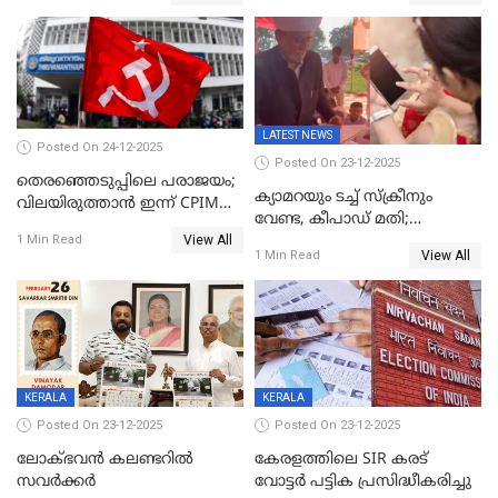
LATEST NEWS
Posted On 24-12-2025
Posted On 23-12-2025
തെരഞ്ഞെടുപ്പിലെ പരാജയം;
ക്യാമറയും ടച്ച് സ്ക്രീനും
വിലയിരുത്താന്‍ ഇന്ന് CPIM
വേണ്ട, കീപാഡ് മതി;
യോഗം
View All
സ്ത്രീകൾക്ക് സ്മാർട്ട് ഫോൺ
1 Min Read
View All
1 Min Read
വിലക്കി രാജ്യത്തെ ഒരു
പഞ്ചായത്ത്
KERALA
KERALA
Posted On 23-12-2025
Posted On 23-12-2025
ലോക്ഭവൻ കലണ്ടറിൽ
കേരളത്തിലെ SIR കരട്
സവർക്കർ
വോട്ടര്‍ പട്ടിക പ്രസിദ്ധീകരിച്ചു