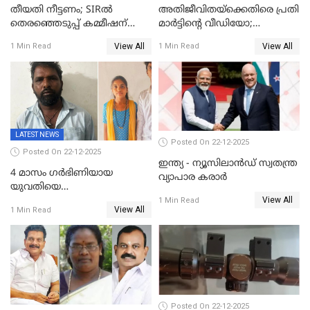
തീയതി നീട്ടണം; SIRൽ
അതിജീവിതയ്‌ക്കെതിരെ പ്രതി
തെരഞ്ഞെടുപ്പ് കമ്മീഷന്
മാർട്ടിന്റെ വീഡിയോ;
കത്തയച്ച് കേരളം
പ്രചരിപ്പിച്ച മൂന്നുപേർ
View All
View All
1 Min Read
1 Min Read
അറസ്റ്റിൽ; നൂറോളം
സൈറ്റുകളിൽ നിന്നും
വിഡിയോ നീക്കം ചെയ്യാനും
പൊലീസ്
LATEST NEWS
Posted On 22-12-2025
Posted On 22-12-2025
ഇന്ത്യ - ന്യൂസിലാൻഡ് സ്വതന്ത്ര
4 മാസം ഗർഭിണിയായ
വ്യാപാര കരാർ
യുവതിയെ
View All
വെട്ടിക്കൊലപ്പെടുത്തി
1 Min Read
View All
1 Min Read
പിതാവും സഹോദരനും;
ദുരഭിമാനക്കൊലയിൽ
നടുങ്ങി കർണാടക
Posted On 22-12-2025