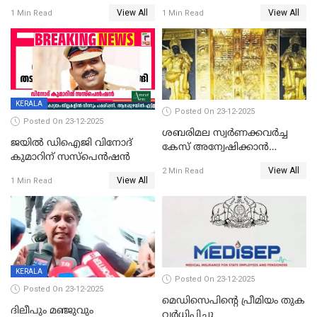
View All
View All
1 Min Read
1 Min Read
KERALA
Posted On 23-12-2025
Posted On 23-12-2025
ശബരിമല സ്വര്‍ണക്കവര്‍ച്ച
ജയിൽ ഡിഐജി വിനോദ്
കേസ് അന്വേഷിക്കാന്‍
കുമാറിന് സസ്പെൻഷൻ
തയ്യാറെന്ന് CBI
View All
2 Min Read
View All
1 Min Read
KERALA
Posted On 23-12-2025
Posted On 23-12-2025
മെഡിസെപിന്റെ പ്രീമിയം തുക
ദിലീപും മഞ്ജുവും
വർധിപ്പിച്ചു