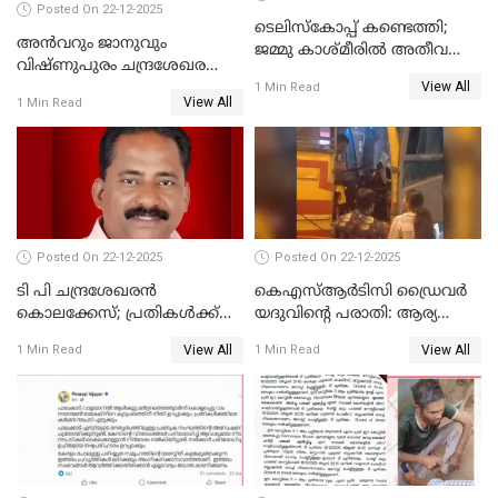
Posted On 22-12-2025
ടെലിസ്‌കോപ്പ് കണ്ടെത്തി;
അൻവറും ജാനുവും
ജമ്മു കാശ്മീരില്‍ അതീവ
വിഷ്ണുപുരം ചന്ദ്രശേഖരന്റെ
ജാഗ്രത നിര്‍ദ്ദേശം
View All
പാർട്ടിയും UDF
1 Min Read
View All
1 Min Read
അസോസിയേറ്റ് അംഗങ്ങൾ;
അസോസിയേറ്റ്
അംഗമാകാനില്ലെന്നും
UDFലേക്കില്ലെന്നും
വിഷ്ണുപുരം ചന്ദ്രശേഖരൻ
Posted On 22-12-2025
Posted On 22-12-2025
ടി പി ചന്ദ്രശേഖരന്‍
കെഎസ്ആർടിസി ഡ്രൈവർ
കൊലക്കേസ്; പ്രതികള്‍ക്ക്
യദുവിന്റെ പരാതി: ആര്യ
വീണ്ടും പരോള്‍
രാജേന്ദ്രനും സച്ചിൻ ദേവിനും
View All
View All
1 Min Read
1 Min Read
കോടതി നോട്ടീസ്