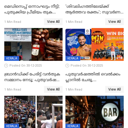
മെഡിസെപ്പ് ഒന്നാംഘട്ടം നീട്ടി;
'ശിവലിംഗത്തിലേയ്ക്ക്
പുതുക്കിയ പ്രീമിയം തുക
ആര്‍ത്തവ രക്തം'; സുവര്‍ണ
ഈടാക്കുക ജനുവരി 31
കേരളം ലോട്ടറിയിലെ
View All
View All
1 Min Read
1 Min Read
മുതൽ
ചിത്രത്തിനെതിരെ ഹിന്ദു
ഐക്യവേദി പരാതി നൽകി
KERALA
KERALA
Posted On 30-12-2025
Posted On 30-12-2025
ബ്രാൻഡിക്ക് പേരിട്ട് വൻതുക
പുതുവർഷത്തിൽ വെൽക്കം
സമ്മാനം നേടൂ; പുതുവർഷ
പ്ലാനിൽ ചേരൂ,
ഓഫറുമായി ബെവ്‌കോ
350എംപിപിഎസ് വേഗതയിൽ
View All
View All
1 Min Read
1 Min Read
ഇന്റർനെറ്റും ഒപ്പം കീയുടെ
മെഗാ പ്ലാൻ സൗജന്യം; ഒപ്പം
വരിക്കാർക്ക് 200 ടിവി, 100 EV
ബൈക്കുകൾ, ബമ്പർ
സമ്മാനമായി EV കാർ
ഉൾപ്പെടെ 2 കോടി രൂപയുടെ
സമ്മാനപദ്ധതിയും
KERALA
KERALA