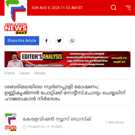
SUN AUG 9, 2026 11:33 AM IST
Share this Article
Home
Latest
Kerala
ശബരിമലയിലെ സ്വര്‍ണപ്പാളി മോഷണം;
ഉണ്ണികൃഷ്ണന്‍ പോറ്റിക്ക് നോട്ടീസ്,ചോദ്യം ചെയ്യലിന്
ഹാജരാകാൻ നിർദേശം
കേരളവിഷൻ ന്യൂസ് ഡെസ്‌ക്
1 Min Read
Posted On 11-10-2025