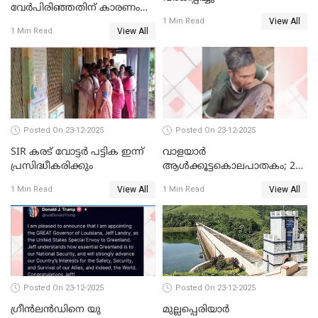
വേർപിരിഞ്ഞതിന് കാരണം
View All
ദിലീപ് മഞ്ജുവിന് നൽകിയ ആ
1 Min Read
View All
1 Min Read
പഴയ മൊബൈലിൽ നിന്ന്
കണ്ടെത്തിയ ചാറ്റിൽ
നിന്നാണ്; എട്ടാം പ്രതിക്ക്
മോട്ടീവ് ഉണ്ടായിരുന്നെന്നും
അഡ്വ. ടി.ബി മിനി
Posted On 23-12-2025
Posted On 23-12-2025
SIR കരട് വോട്ടര്‍ പട്ടിക ഇന്ന്
വാളയാർ
പ്രസിദ്ധീകരിക്കും
ആൾക്കൂട്ടകൊലപാതകം; 2
പേർ കൂടി കസ്റ്റഡിയിൽ
View All
View All
1 Min Read
1 Min Read
Posted On 23-12-2025
Posted On 23-12-2025
ഗ്രീന്‍ലന്‍ഡിനെ യു
മുല്ലപ്പെരിയാര്‍