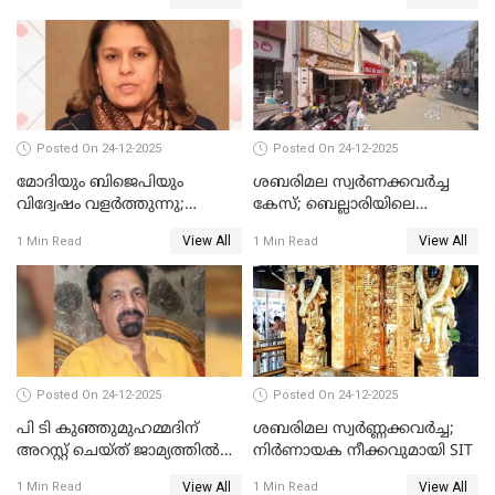
ഹൈക്കോടതിയില്‍
Posted On 24-12-2025
Posted On 24-12-2025
മോദിയും ബിജെപിയും
ശബരിമല സ്വര്‍ണക്കവര്‍ച്ച
വിദ്വേഷം വളർത്തുന്നു;
കേസ്; ബെല്ലാരിയിലെ
പ്രതിഷേധവിമായി
ജ്വല്ലറിയില്‍ പരിശോധന
View All
View All
1 Min Read
1 Min Read
കോൺഗ്രസ്
Posted On 24-12-2025
Posted On 24-12-2025
പി ടി കുഞ്ഞുമുഹമ്മദിന്
ശബരിമല സ്വര്‍ണ്ണക്കവര്‍ച്ച;
അറസ്റ്റ് ചെയ്ത് ജാമ്യത്തില്‍
നിർണായക നീക്കവുമായി SIT
വിട്ടു
View All
View All
1 Min Read
1 Min Read