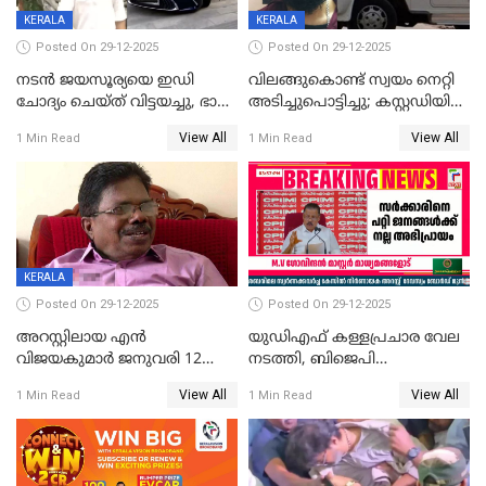
KERALA
KERALA
Posted On 29-12-2025
Posted On 29-12-2025
നടൻ ജയസൂര്യയെ ഇഡി
വിലങ്ങുകൊണ്ട് സ്വയം നെറ്റി
ചോദ്യം ചെയ്ത് വിട്ടയച്ചു, ഭാര്യ
അടിച്ചുപൊട്ടിച്ചു; കസ്റ്റഡിയിൽ
സരിതയുടെയും
എടുക്കുന്നതിനിടെ
View All
View All
1 Min Read
1 Min Read
മൊഴിയെടുത്തു
വധശ്രമക്കേസ് പ്രതി
വിലങ്ങുമായി രക്ഷപ്പെട്ടു;
വ്യാപക തെരച്ചിൽ
KERALA
Posted On 29-12-2025
Posted On 29-12-2025
അറസ്റ്റിലായ എൻ
യുഡിഎഫ് കള്ളപ്രചാര വേല
വിജയകുമാർ ജനുവരി 12
നടത്തി, ബിജെപി
വരെ റിമാൻഡിൽ;
ഹിന്ദുവർഗീയത പ്രചരിപ്പിച്ചു,
View All
View All
1 Min Read
1 Min Read
ജാമ്യാപേക്ഷ ഈ മാസം 31ന്
ശബരിമല അത്ര
പരിഗണിക്കും
തിരിച്ചടിയായില്ല,സർക്കാരിനെക്കുറ
ജനങ്ങൾക്ക് മികച്ച
അഭിപ്രായം, എല്‍ഡിഎഫ്