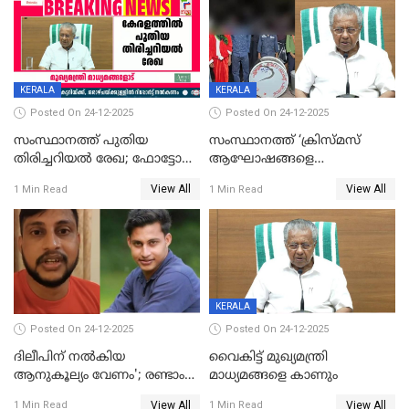
KERALA
KERALA
Posted On 24-12-2025
Posted On 24-12-2025
സംസ്ഥാനത്ത് പുതിയ
സംസ്ഥാനത്ത് ‘ക്രിസ്മസ്
തിരിച്ചറിയല്‍ രേഖ; ഫോട്ടോ
ആഘോഷങ്ങളെ
പതിപ്പിച്ച നേറ്റിവിറ്റി കാര്‍ഡ്
കടന്നാക്രമിയ്ക്കുന്നു; എല്ലാ
View All
View All
1 Min Read
1 Min Read
നല്‍കുമെന്ന് മുഖ്യമന്ത്രി; SIR
ആക്രമണങ്ങൾക്കും പിന്നിലും
ഹെല്‍പ് ഡസ്‌കുകള്‍
സംഘപരിവാർ’; മുഖ്യമന്ത്രി
ആരംഭിക്കാന്‍ മന്ത്രിസഭാ
യോഗ തീരുമാനം
KERALA
Posted On 24-12-2025
Posted On 24-12-2025
ദിലീപിന് നല്‍കിയ
വൈകിട്ട് മുഖ്യമന്ത്രി
ആനുകൂല്യം വേണം'; രണ്ടാം
മാധ്യമങ്ങളെ കാണും
പ്രതി മാര്‍ട്ടിന്‍
View All
View All
1 Min Read
1 Min Read