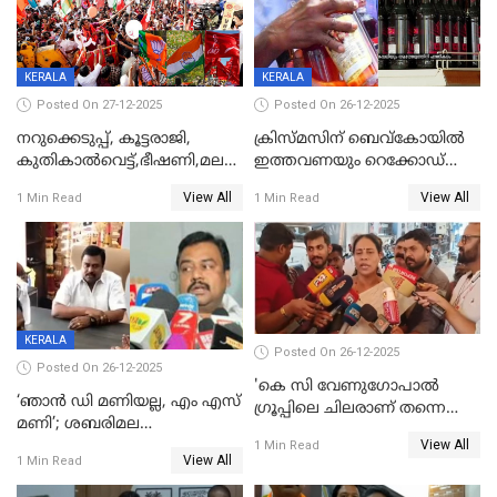
KERALA
KERALA
Posted On 27-12-2025
Posted On 26-12-2025
നറുക്കെടുപ്പ്, കൂട്ടരാജി,
ക്രിസ്മസിന് ബെവ്‌കോയിൽ
കുതികാൽവെട്ട്,ഭീഷണി,മലബാറിലാകട്ടെ
ഇത്തവണയും റെക്കോഡ്
ട്വിസ്റ്റോട് ട്വിസ്റ്റും; അടിമുടി
വിൽപ്പന;കഴിഞ്ഞവർഷത്തേക്ക
View All
View All
1 Min Read
1 Min Read
നാടകീയമായി പഞ്ചായത്ത്
53 കോടി രൂപയുടെ അധിക
പ്രസിഡന്‍റ് തെരഞ്ഞെടുപ്പ്
വിൽപ്പന; മലയാളി കുടിച്ചു
തീർത്തത് 333 കോടിയുടെ
മദ്യം
KERALA
Posted On 26-12-2025
Posted On 26-12-2025
'കെ സി വേണുഗോപാല്‍
‘ഞാൻ ഡി മണിയല്ല, എം എസ്
ഗ്രൂപ്പിലെ ചിലരാണ് തന്നെ
മണി’; ശബരിമല
തഴഞ്ഞത്'; ലാലി ജെയിംസ്
View All
സ്വർണക്കവർച്ചയുമായി ഒരു
1 Min Read
View All
1 Min Read
ബന്ധവും ഇല്ലെന്ന് എസ്ഐടി
ചോദ്യം ചെയ്ത ദിണ്ടിഗലിലെ