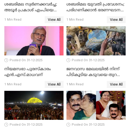
ശബരിമല സ്വര്‍ണക്കവര്‍ച്ച;
ശബരിമല യുവതി പ്രവേശനം;
അടൂര്‍ പ്രകാശ് എംപിയെ
പരിഗണിക്കാന്‍ ഭരണഘടന
ചോദ്യം ചെയ്യാൻ SIT
ബെഞ്ച്
View All
View All
1 Min Read
1 Min Read
Posted On 31-12-2025
Posted On 31-12-2025
നിയമസഭാ പുരസ്‌കാരം
ജനവാസ മേഖലയിൽ നിന്ന്
എൻ.എസ്.മാധവന്
പിടികൂടിയ കടുവയെ തുറന്നു
വിട്ടു
View All
View All
1 Min Read
1 Min Read
Posted On 31-12-2025
Posted On 31-12-2025