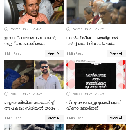
Posted On 25-12-2025
Posted On 25-12-2025
ഉന്നാവ് ബലാത്സംഗ കേസ്;
ഡൽഹിയിലെ കത്തീഡ്രൽ
സുപ്രീം കോടതിയെ
ചർച്ച് ഓഫ് റിഡംപ്ഷൻ
സമീപിക്കാനൊരുങ്ങി
സന്ദർശിച്ച് പ്രധാനമന്ത്രി
View All
View All
1 Min Read
1 Min Read
അതിജീവിത
Posted On 25-12-2025
Posted On 25-12-2025
മദ്യലഹരിയിൽ കാറോടിച്ച്
നിഗൂഢ പോസ്റ്ററുമായി മന്ത്രി
അപകടം: സീരിയൽ താരം
വീണാ ജോർജ്ജ്
സിദ്ധാർത്ഥ് പ്രഭുവിനെതിരെ
View All
View All
1 Min Read
1 Min Read
കേസെടുത്തു