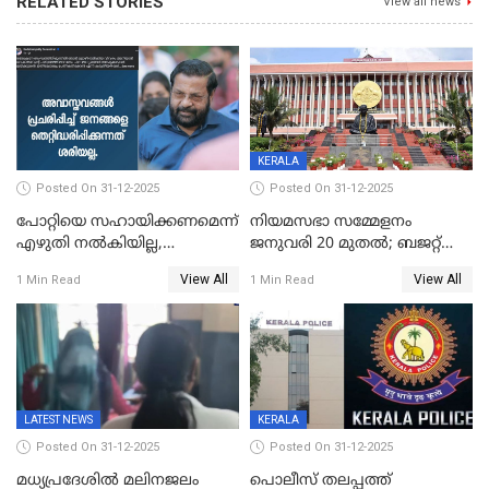
RELATED STORIES
View all news
KERALA
Posted On 31-12-2025
Posted On 31-12-2025
പോറ്റിയെ സഹായിക്കണമെന്ന്
നിയമസഭാ സമ്മേളനം
എഴുതി നൽകിയില്ല,
ജനുവരി 20 മുതല്‍; ബജറ്റ്
ജനങ്ങളെ
അവതരണം അവസാനവാരം;
View All
View All
1 Min Read
1 Min Read
തെറ്റിദ്ധരിപ്പിക്കരുത്,
മന്ത്രിസഭാ
സാങ്കൽപ്പിക കഥകൾ
യോഗതീരുമാനങ്ങൾ
പ്രചരിപ്പിക്കുന്നുവെന്നും
കടകംപള്ളി സുരേന്ദ്രൻ
LATEST NEWS
KERALA
Posted On 31-12-2025
Posted On 31-12-2025
മധ്യപ്രദേശിൽ മലിനജലം
പൊലീസ് തലപ്പത്ത്