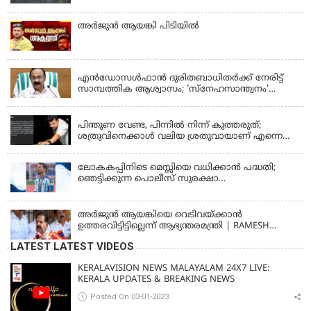
അര്‍ജുന്‍ ആയങ്കി പിടിയില്‍
KERALA
എന്‍ഡോസള്‍ഫാന്‍ ദുരിതബാധിതർക്ക് നേരിട്ട്
സാമ്പത്തിക ആശ്വാസം; 'സ്‌നേഹസാന്ത്വനം'
പദ്ധതി പ്രവർത്തനങ്ങൾക്ക് 14.40 കോടിയുടെ
KERALA
ഭരണാനുമതി
പിന്തുണ വേണ്ട, പിന്നില്‍ നിന്ന് കുത്തരുത്;
ശത്രുവിനെക്കാള്‍ വലിയ ശ്രതുവായാണ് എന്നെ
കണ്ടത്; എം വി ജയരാജനെതിരെ അര്‍ജുന്‍
ആയങ്കി
ലോകകപ്പിനിടെ മെസ്സിയെ വധിക്കാൻ പദ്ധതി;
ഞെട്ടിക്കുന്ന പൊലീസ് സുരക്ഷാ
രേഖകള്‍;ആറായിരത്തിലധികം ഭീഷണി
സന്ദേശങ്ങൾ ലഭിച്ചെന്ന് ഫ്രഞ്ച് റഫറി
അര്‍ജുന്‍ ആയങ്കിയെ വെടിവയ്ക്കാന്‍
ഉത്തരവിട്ടിട്ടില്ലെന്ന് ആഭ്യന്തരമന്ത്രി | RAMESH
CHENNITHALA
LATEST LATEST VIDEOS
KERALAVISION NEWS MALAYALAM 24X7 LIVE:
KERALA UPDATES & BREAKING NEWS
Posted On 03-01-2023