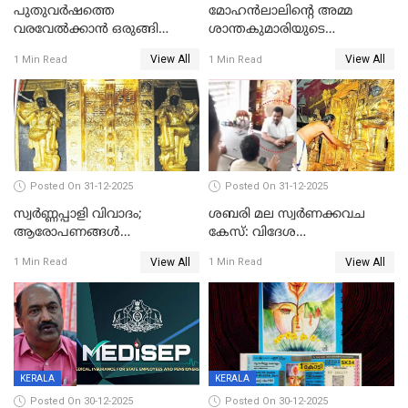
പുതുവര്‍ഷത്തെ
മോഹന്‍ലാലിന്റെ അമ്മ
വരവേല്‍ക്കാന്‍ ഒരുങ്ങി
ശാന്തകുമാരിയുടെ
ലോകം
സംസ്‌കാരം ഇന്ന്
View All
View All
1 Min Read
1 Min Read
Posted On 31-12-2025
Posted On 31-12-2025
സ്വർണ്ണപ്പാളി വിവാദം;
ശബരി മല സ്വർണക്കവച
ആരോപണങ്ങൾ
കേസ്: വിദേശ
അവസാനിക്കുന്നില്ല
വ്യവസായിയുടെ ആരോപണം
View All
View All
1 Min Read
1 Min Read
നിഷേധിച്ച് ഡി മണി
KERALA
KERALA
Posted On 30-12-2025
Posted On 30-12-2025