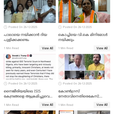
വ്യവസായി
Posted On 26-12-2025
Posted On 26-12-2025
പാലായെ നയിക്കാന്‍ ദിയ
കൊച്ചിയെ വി.കെ മിനിമോള്‍
പുളിക്കക്കണ്ടം
നയിക്കും
View All
View All
1 Min Read
1 Min Read
Posted On 26-12-2025
Posted On 26-12-2025
നൈജീരിയയിലെ ISIS
കോണ്‍ഗ്രസ്
കേന്ദ്രങ്ങളെ ആക്രമിച്ചുവെന്ന്
നേതാവിനെതിരെകേസ്;
ട്രംപ്
മുഖ്യമന്ത്രിയും ഉണ്ണികൃഷ്ണന്‍
View All
View All
1 Min Read
1 Min Read
പോറ്റിയും ഒപ്പമുള്ള AI ചിത്രം
പങ്കുവെച്ചു