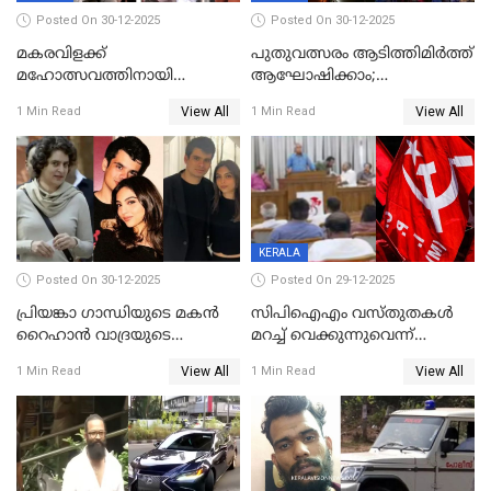
Posted On 30-12-2025
Posted On 30-12-2025
മകരവിളക്ക്
പുതുവത്സരം ആടിത്തിമിർത്ത്
മഹോത്സവത്തിനായി
ആഘോഷിക്കാം;
ശബരിമല നട തുറന്നു;
ബാറുകള്‍ക്ക് 12 മണി വരെ
View All
View All
1 Min Read
1 Min Read
സന്നിധാനത്ത് വൻ
പ്രവര്‍ത്തനാനുമതി
ഭക്തജനത്തിരക്ക്
KERALA
Posted On 30-12-2025
Posted On 29-12-2025
പ്രിയങ്കാ ​ഗാന്ധിയുടെ മകൻ
സിപിഐഎം വസ്തുതകൾ
റൈഹാൻ വാദ്രയുടെ
മറച്ച് വെക്കുന്നുവെന്ന്
വിവാഹനിശ്ചയം
സിപിഐ, 'പത്മകുമാറിനെ
View All
View All
1 Min Read
1 Min Read
കഴിഞ്ഞതായി റിപ്പോർട്ട്
സംരക്ഷിച്ചത്
തിരിച്ചടിച്ചു',വെള്ളാപ്പള്ളിയെ
ന്യായീകരിക്കുന്നതിലും
CPIഎക്സിക്യൂട്ടീവിൽ
വിമർശനം