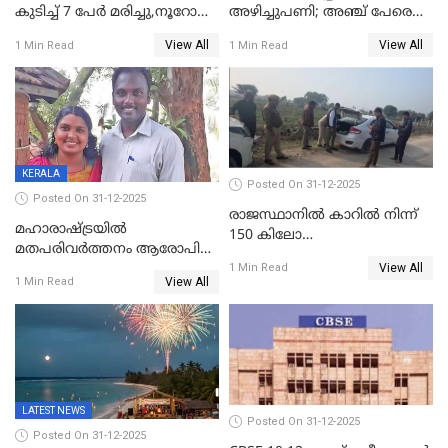
കുടിച്ച് 7 പേർ മരിച്ചു,നൂറോളം
അഴിച്ചുപണി; അഞ്ച് പേരെ
പേർ ഗുരുതരാവസ്ഥയിൽ
ഐജി റാങ്കിലേക്ക്
View All
View All
1 Min Read
1 Min Read
ഉയർത്തി,അജിതാ ബീഗം
ക്രൈംബ്രാഞ്ച് ഐജി,
എസ്.ശ്യാംസുന്ദർ
ഇന്റലിജൻസ് ഐജി
KERALA
Posted On 31-12-2025
Posted On 31-12-2025
രാജസ്ഥാനിൽ കാറിൽ നിന്ന്
മഹാരാഷ്ട്രയിൽ
150 കിലോ
മതപരിവർത്തനം ആരോപിച്ചു
സ്ഫോടകവസ്തുക്കൾ
View All
അറസ്റ്റിലായ മലയാളി
1 Min Read
പിടികൂടി
View All
1 Min Read
വൈദികനും ഭാര്യയ്ക്കും
ഉൾപ്പെടെ 11പേർക്കും ജാമ്യം
LATEST NEWS
Posted On 31-12-2025
Posted On 31-12-2025