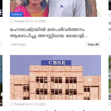
KERALA
Posted On 31-12-2025
മഹാരാഷ്ട്രയിൽ മതപരിവർത്തനം
ആരോപിച്ചു അറസ്റ്റിലായ മലയാളി
1
വൈദികനും ഭാര്യയ്ക്കും ഉൾപ്പെടെ
1 Min Read
View All
11പേർക്കും ജാമ്യം
Posted On 31-12-2025