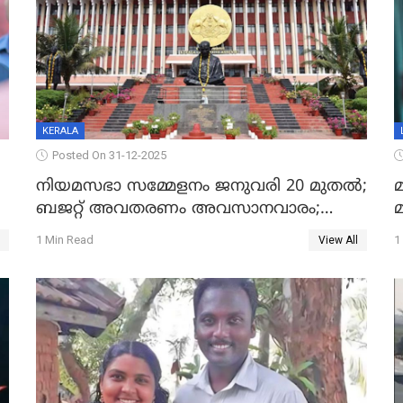
KERALA
Posted On 31-12-2025
നിയമസഭാ സമ്മേളനം ജനുവരി 20 മുതല്‍;
മ
ബജറ്റ് അവതരണം അവസാനവാരം;
മന്ത്രിസഭാ യോഗതീരുമാനങ്ങൾ
1 Min Read
1
View All