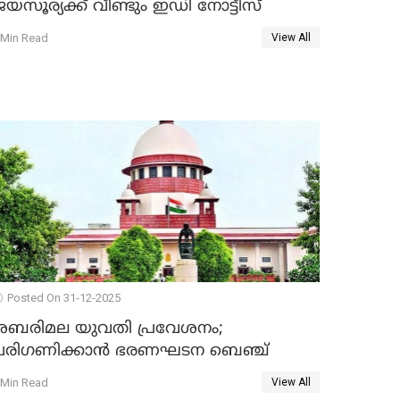
യസൂര്യക്ക് വീണ്ടും ഇഡി നോട്ടീസ്
 Min Read
View All
Posted On 31-12-2025
ശബരിമല യുവതി പ്രവേശനം;
പരിഗണിക്കാന്‍ ഭരണഘടന ബെഞ്ച്
 Min Read
View All