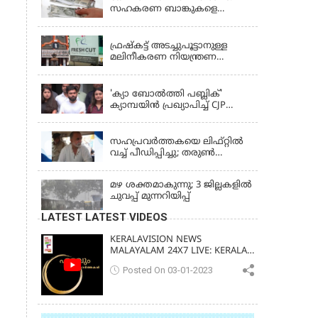
സഹകരണ ബാങ്കുകളെ
ഒഴിവാക്കി; ഇനി വാണിജ്യ
KERALA
ബാങ്കുകൾ മാത്രം
ഫ്രഷ്‌കട്ട് അടച്ചുപൂട്ടാനുള്ള
മലിനീകരണ നിയന്ത്രണ
ബോർഡ് ഉത്തരവിന്
KERALA
ഹൈക്കോടതി സ്റ്റേ
'ക്യാ ബോൽത്തി പബ്ലിക്'
ക്യാമ്പയിൻ പ്രഖ്യാപിച്ച് CJP
സ്ഥാപകൻ അഭിജീത് ദിപ്കെ;
LATEST NEWS
ജാർഖണ്ഡിലെ വിദ്യാർത്ഥി
പ്രക്ഷോഭത്തിലും മറുപടി
സഹപ്രവർത്തകയെ ലിഫ്റ്റിൽ
വച്ച് പീഡിപ്പിച്ചു; തരുൺ
തേജ്‌പാലിന് 10 വർഷം തടവ്
മഴ ശക്തമാകുന്നു; 3 ജില്ലകളിൽ
ചുവപ്പ് മുന്നറിയിപ്പ്
LATEST LATEST VIDEOS
KERALAVISION NEWS
MALAYALAM 24X7 LIVE: KERALA
UPDATES & BREAKING NEWS
Posted On 03-01-2023