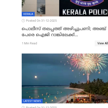
KERALA
Posted On 31-12-2025
പൊലീസ് തലപ്പത്ത് അഴിച്ചുപണി; അഞ്ച്
പേരെ ഐജി റാങ്കിലേക്ക്
ഉയർത്തി,അജിതാ ബീഗം ക്രൈംബ്രാഞ്ച്
1 Min Read
View All
ഐജി, എസ്.ശ്യാംസുന്ദർ ഇന്റലിജൻസ്
ഐജി
LATEST NEWS
Posted On 31-12-2025