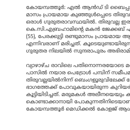
കോയമ്പത്തൂർ: എൽ ആൻഡ് ടി ബൈപ്പാസിൽ 
മാസം പ്രായമായ കുഞ്ഞുൾപ്പെടെ തിരുവല്ല
ഒരാൾ ഗുരുതരാവസ്ഥയിൽ. തിരുവല്ല ഇരവ
കെ.സി.എബ്രഹാമിന്റെ മകൻ ജേക്കബ് എബ്
(55), പേരക്കുട്ടി രണ്ടുമാസം പ്രായ
എന്നിവരാണ് മരിച്ചത്. കൂടെയുണ്ടായി
ഗുരുതര നിലയിൽ സുന്ദരാപുരം അഭിരാമി ആ
വ്യാഴാഴ്ച രാവിലെ പതിനൊന്നരയോട
പാസിൽ നയാര പെട്രോൾ പമ്പിന് സമീപമ
തിരുവല്ലയിൽനിന്ന് ബെംഗളൂരുവിലേക്ക്‌
ഭാഗത്തേക്ക് പോവുകയായിരുന്ന കുറിയ
കൂട്ടിയിടിച്ചത്. മരുമകൾ അലീനയെയും 
കൊണ്ടാക്കാനായി പോകുന്നതിനിടെയാ
കോയമ്പത്തൂർ മെഡിക്കൽ കോളജ് ആശുപത്