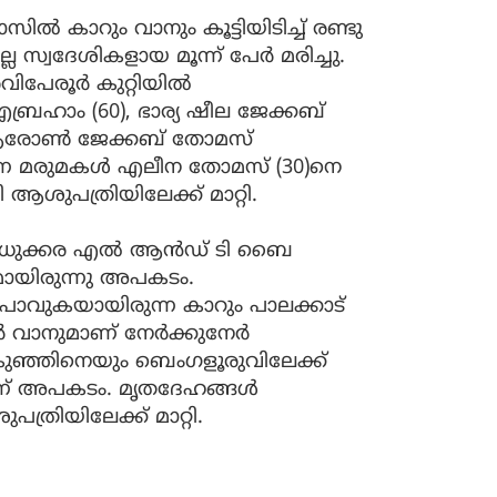
കാറും വാനും കൂട്ടിയിടിച്ച് രണ്ടു
 സ്വദേശികളായ മൂന്ന് പേർ മരിച്ചു.
ിപേരൂർ കുറ്റിയിൽ
രഹാം (60), ഭാര്യ ഷീല ജേക്കബ്
മായ ആരോൺ ജേക്കബ് തോമസ്
രുന്ന മരുമകൾ എലീന തോമസ് (30)നെ
ശുപത്രിയിലേക്ക് മാറ്റി.
െ മധുക്കര എൽ ആൻഡ് ടി ബൈ
ായിരുന്നു അപകടം.
 പോവുകയായിരുന്ന കാറും പാലക്കാട്
ർ വാനുമാണ് നേർക്കുനേർ
കുഞ്ഞിനെയും ബെംഗളൂരുവിലേക്ക്‌
ണ് അപകടം. മൃതദേഹങ്ങൾ
രിയിലേക്ക് മാറ്റി.