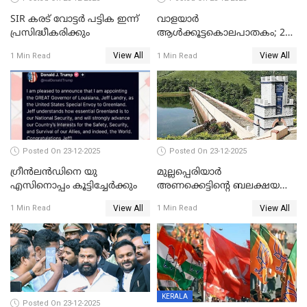
SIR കരട് വോട്ടര്‍ പട്ടിക ഇന്ന്
വാളയാർ
പ്രസിദ്ധീകരിക്കും
ആൾക്കൂട്ടകൊലപാതകം; 2
പേർ കൂടി കസ്റ്റഡിയിൽ
View All
View All
1 Min Read
1 Min Read
Posted On 23-12-2025
Posted On 23-12-2025
ഗ്രീന്‍ലന്‍ഡിനെ യു
മുല്ലപ്പെരിയാര്‍
എസിനൊപ്പം കൂട്ടിച്ചേര്‍ക്കും
അണക്കെട്ടിന്റെ ബലക്ഷയ
നിര്‍ണയം; പരിശോധന ഇന്ന്
View All
View All
1 Min Read
1 Min Read
തുടങ്ങും
KERALA
Posted On 23-12-2025