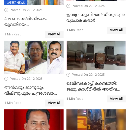
LATEST NEWS
Posted On 22-12-2025
Posted On 22-12-2025
ഇന്ത്യ - ന്യൂസിലാൻഡ് സ്വതന്ത്ര
4 മാസം ഗർഭിണിയായ
വ്യാപാര കരാർ
യുവതിയെ
View All
വെട്ടിക്കൊലപ്പെടുത്തി
1 Min Read
View All
1 Min Read
പിതാവും സഹോദരനും;
ദുരഭിമാനക്കൊലയിൽ
നടുങ്ങി കർണാടക
Posted On 22-12-2025
Posted On 22-12-2025
ടെലിസ്‌കോപ്പ് കണ്ടെത്തി;
അൻവറും ജാനുവും
ജമ്മു കാശ്മീരില്‍ അതീവ
വിഷ്ണുപുരം ചന്ദ്രശേഖരന്റെ
ജാഗ്രത നിര്‍ദ്ദേശം
View All
പാർട്ടിയും UDF
1 Min Read
View All
1 Min Read
അസോസിയേറ്റ് അംഗങ്ങൾ;
അസോസിയേറ്റ്
അംഗമാകാനില്ലെന്നും
UDFലേക്കില്ലെന്നും
വിഷ്ണുപുരം ചന്ദ്രശേഖരൻ