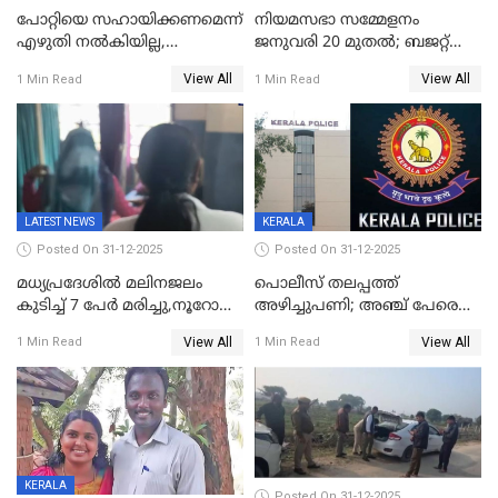
പോറ്റിയെ സഹായിക്കണമെന്ന്
നിയമസഭാ സമ്മേളനം
എഴുതി നൽകിയില്ല,
ജനുവരി 20 മുതല്‍; ബജറ്റ്
ജനങ്ങളെ
അവതരണം അവസാനവാരം;
View All
View All
1 Min Read
1 Min Read
തെറ്റിദ്ധരിപ്പിക്കരുത്,
മന്ത്രിസഭാ
സാങ്കൽപ്പിക കഥകൾ
യോഗതീരുമാനങ്ങൾ
പ്രചരിപ്പിക്കുന്നുവെന്നും
കടകംപള്ളി സുരേന്ദ്രൻ
LATEST NEWS
KERALA
Posted On 31-12-2025
Posted On 31-12-2025
മധ്യപ്രദേശിൽ മലിനജലം
പൊലീസ് തലപ്പത്ത്
കുടിച്ച് 7 പേർ മരിച്ചു,നൂറോളം
അഴിച്ചുപണി; അഞ്ച് പേരെ
പേർ ഗുരുതരാവസ്ഥയിൽ
ഐജി റാങ്കിലേക്ക്
View All
View All
1 Min Read
1 Min Read
ഉയർത്തി,അജിതാ ബീഗം
ക്രൈംബ്രാഞ്ച് ഐജി,
എസ്.ശ്യാംസുന്ദർ
ഇന്റലിജൻസ് ഐജി
KERALA
Posted On 31-12-2025