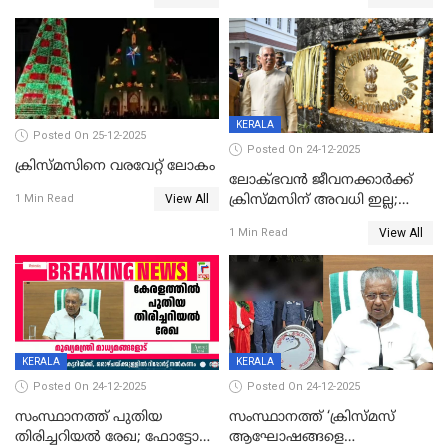
KERALA
Posted On 25-12-2025
Posted On 24-12-2025
ക്രിസ്മസിനെ വരവേറ്റ് ലോകം
ലോക്ഭവൻ ജീവനക്കാർക്ക്
View All
ക്രിസ്മസിന് അവധി ഇല്ല;
1 Min Read
ഹാജരാവാൻ ഉത്തരവ്
View All
1 Min Read
KERALA
KERALA
Posted On 24-12-2025
Posted On 24-12-2025
സംസ്ഥാനത്ത് പുതിയ
സംസ്ഥാനത്ത് ‘ക്രിസ്മസ്
തിരിച്ചറിയല്‍ രേഖ; ഫോട്ടോ
ആഘോഷങ്ങളെ