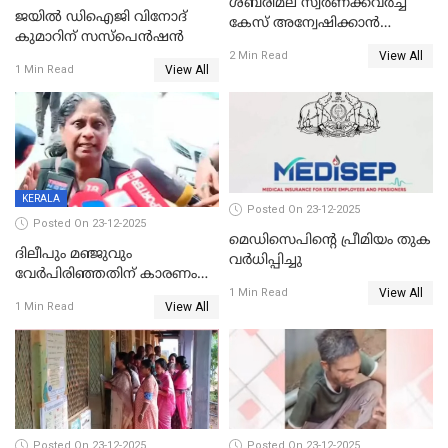
ശബരിമല സ്വര്‍ണക്കവര്‍ച്ച
ജയിൽ ഡിഐജി വിനോദ്
കേസ് അന്വേഷിക്കാന്‍
കുമാറിന് സസ്പെൻഷൻ
തയ്യാറെന്ന് CBI
View All
2 Min Read
View All
1 Min Read
KERALA
Posted On 23-12-2025
Posted On 23-12-2025
മെഡിസെപിന്റെ പ്രീമിയം തുക
ദിലീപും മഞ്ജുവും
വർധിപ്പിച്ചു
വേർപിരിഞ്ഞതിന് കാരണം
View All
ദിലീപ് മഞ്ജുവിന് നൽകിയ ആ
1 Min Read
View All
1 Min Read
പഴയ മൊബൈലിൽ നിന്ന്
കണ്ടെത്തിയ ചാറ്റിൽ
നിന്നാണ്; എട്ടാം പ്രതിക്ക്
മോട്ടീവ് ഉണ്ടായിരുന്നെന്നും
അഡ്വ. ടി.ബി മിനി
Posted On 23-12-2025
Posted On 23-12-2025