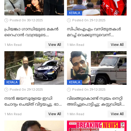
KERALA
Posted On 30-12-2025
Posted On 29-12-2025
പ്രിയങ്കാ ​ഗാന്ധിയുടെ മകൻ
സിപിഐഎം വസ്തുതകൾ
റൈഹാൻ വാദ്രയുടെ
മറച്ച് വെക്കുന്നുവെന്ന്
വിവാഹനിശ്ചയം
സിപിഐ, 'പത്മകുമാറിനെ
View All
View All
1 Min Read
1 Min Read
കഴിഞ്ഞതായി റിപ്പോർട്ട്
സംരക്ഷിച്ചത്
തിരിച്ചടിച്ചു',വെള്ളാപ്പള്ളിയെ
ന്യായീകരിക്കുന്നതിലും
CPIഎക്സിക്യൂട്ടീവിൽ
വിമർശനം
KERALA
KERALA
Posted On 29-12-2025
Posted On 29-12-2025
നടൻ ജയസൂര്യയെ ഇഡി
വിലങ്ങുകൊണ്ട് സ്വയം നെറ്റി
ചോദ്യം ചെയ്ത് വിട്ടയച്ചു, ഭാര്യ
അടിച്ചുപൊട്ടിച്ചു; കസ്റ്റഡിയിൽ
സരിതയുടെയും
എടുക്കുന്നതിനിടെ
View All
View All
1 Min Read
1 Min Read
മൊഴിയെടുത്തു
വധശ്രമക്കേസ് പ്രതി
വിലങ്ങുമായി രക്ഷപ്പെട്ടു;
വ്യാപക തെരച്ചിൽ