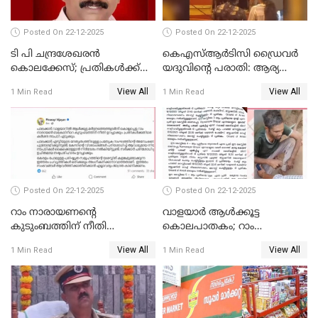
Posted On 22-12-2025
Posted On 22-12-2025
ടി പി ചന്ദ്രശേഖരന്‍
കെഎസ്ആർടിസി ഡ്രൈവർ
കൊലക്കേസ്; പ്രതികള്‍ക്ക്
യദുവിന്റെ പരാതി: ആര്യ
വീണ്ടും പരോള്‍
രാജേന്ദ്രനും സച്ചിൻ ദേവിനും
View All
View All
1 Min Read
1 Min Read
കോടതി നോട്ടീസ്
Posted On 22-12-2025
Posted On 22-12-2025
റാം നാരായണന്റെ
വാളയാർ ആൾക്കൂട്ട
കുടുംബത്തിന് നീതി
കൊലപാതകം; റാം
ഉറപ്പാക്കും; പിണറായി
നാരായണൻ നേരിട്ടത് ക്രൂര
View All
View All
1 Min Read
1 Min Read
വിജയന്‍
പീഡനം