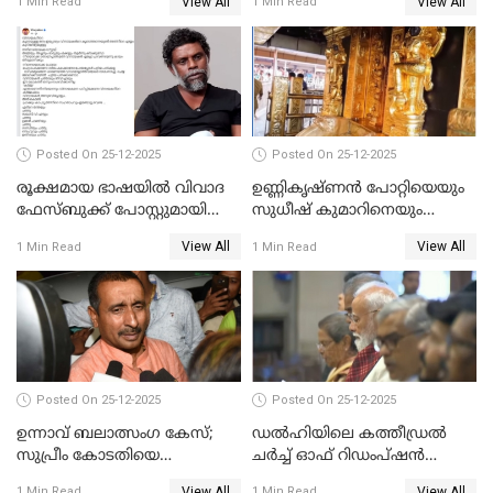
View All
View All
1 Min Read
1 Min Read
Posted On 25-12-2025
Posted On 25-12-2025
രൂക്ഷമായ ഭാഷയിൽ വിവാദ
ഉണ്ണികൃഷ്ണന്‍ പോറ്റിയെയും
ഫേസ്ബുക്ക് പോസ്റ്റുമായി
സുധീഷ് കുമാറിനെയും
നടൻ വിനായകൻ
വീണ്ടും ചോദ്യം ചെയ്ത് SIT
View All
View All
1 Min Read
1 Min Read
Posted On 25-12-2025
Posted On 25-12-2025
ഉന്നാവ് ബലാത്സംഗ കേസ്;
ഡൽഹിയിലെ കത്തീഡ്രൽ
സുപ്രീം കോടതിയെ
ചർച്ച് ഓഫ് റിഡംപ്ഷൻ
സമീപിക്കാനൊരുങ്ങി
സന്ദർശിച്ച് പ്രധാനമന്ത്രി
View All
View All
1 Min Read
1 Min Read