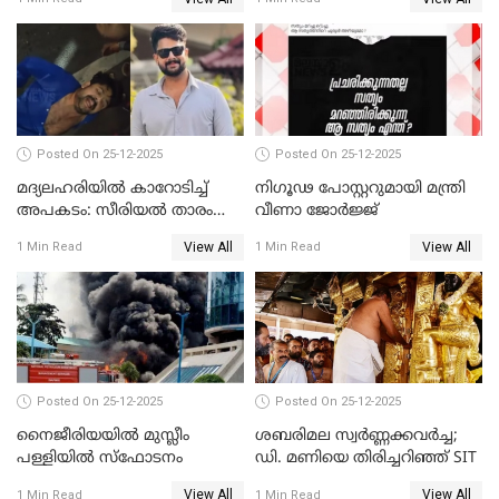
അതിജീവിത
Posted On 25-12-2025
Posted On 25-12-2025
മദ്യലഹരിയിൽ കാറോടിച്ച്
നിഗൂഢ പോസ്റ്ററുമായി മന്ത്രി
അപകടം: സീരിയൽ താരം
വീണാ ജോർജ്ജ്
സിദ്ധാർത്ഥ് പ്രഭുവിനെതിരെ
View All
View All
1 Min Read
1 Min Read
കേസെടുത്തു
Posted On 25-12-2025
Posted On 25-12-2025
നൈജീരിയയിൽ മുസ്ലീം
ശബരിമല സ്വര്‍ണ്ണക്കവര്‍ച്ച;
പള്ളിയില്‍ സ്‌ഫോടനം
ഡി. മണിയെ തിരിച്ചറിഞ്ഞ് SIT
View All
View All
1 Min Read
1 Min Read