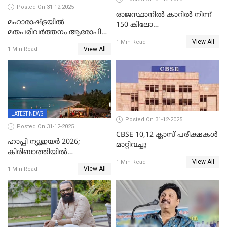
Posted On 31-12-2025
രാജസ്ഥാനിൽ കാറിൽ നിന്ന്
മഹാരാഷ്ട്രയിൽ
150 കിലോ
മതപരിവർത്തനം ആരോപിച്ചു
സ്ഫോടകവസ്തുക്കൾ
View All
അറസ്റ്റിലായ മലയാളി
1 Min Read
പിടികൂടി
View All
1 Min Read
വൈദികനും ഭാര്യയ്ക്കും
ഉൾപ്പെടെ 11പേർക്കും ജാമ്യം
LATEST NEWS
Posted On 31-12-2025
Posted On 31-12-2025
CBSE 10,12 ക്ലാസ് പരീക്ഷകള്‍
ഹാപ്പി ന്യൂഇയർ 2026;
മാറ്റിവച്ചു
കിരിബാത്തിയിൽ
View All
പുതുവർഷമെത്തി
1 Min Read
View All
1 Min Read