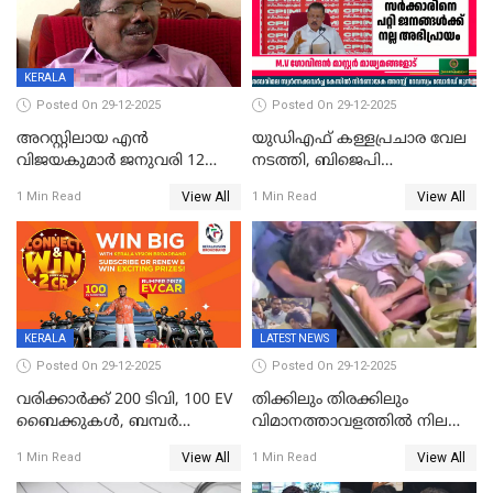
KERALA
Posted On 29-12-2025
Posted On 29-12-2025
അറസ്റ്റിലായ എൻ
യുഡിഎഫ് കള്ളപ്രചാര വേല
വിജയകുമാർ ജനുവരി 12
നടത്തി, ബിജെപി
വരെ റിമാൻഡിൽ;
ഹിന്ദുവർഗീയത പ്രചരിപ്പിച്ചു,
View All
View All
1 Min Read
1 Min Read
ജാമ്യാപേക്ഷ ഈ മാസം 31ന്
ശബരിമല അത്ര
പരിഗണിക്കും
തിരിച്ചടിയായില്ല,സർക്കാരിനെക്കുറ
ജനങ്ങൾക്ക് മികച്ച
അഭിപ്രായം, എല്‍ഡിഎഫ്
അധികാരം നിലനിര്‍ത്തും,
ലോക്സഭ
തെരഞ്ഞെടുപ്പിനേക്കാൾ 17
KERALA
LATEST NEWS
ലക്ഷം വോട്ട് ലഭിച്ചു
Posted On 29-12-2025
Posted On 29-12-2025
വരിക്കാർക്ക് 200 ടിവി, 100 EV
തിക്കിലും തിരക്കിലും
ബൈക്കുകൾ, ബമ്പർ
വിമാനത്താവളത്തില്‍ നിലത്ത്
സമ്മാനമായി EV കാർ
വീണ് വിജയ്
View All
View All
1 Min Read
1 Min Read
ഉൾപ്പെടെ 2 കോടി രൂപയുടെ
സമ്മാനങ്ങളുമായി