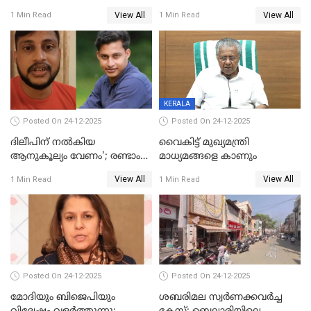
പതിപ്പിച്ച നേറ്റിവിറ്റി കാര്‍ഡ്
കടന്നാക്രമിയ്ക്കുന്നു; എല്ലാ
View All
View All
1 Min Read
1 Min Read
നല്‍കുമെന്ന് മുഖ്യമന്ത്രി; SIR
ആക്രമണങ്ങൾക്കും പിന്നിലും
ഹെല്‍പ് ഡസ്‌കുകള്‍
സംഘപരിവാർ’; മുഖ്യമന്ത്രി
ആരംഭിക്കാന്‍ മന്ത്രിസഭാ
യോഗ തീരുമാനം
KERALA
Posted On 24-12-2025
Posted On 24-12-2025
ദിലീപിന് നല്‍കിയ
വൈകിട്ട് മുഖ്യമന്ത്രി
ആനുകൂല്യം വേണം'; രണ്ടാം
മാധ്യമങ്ങളെ കാണും
പ്രതി മാര്‍ട്ടിന്‍
View All
View All
1 Min Read
1 Min Read
ഹൈക്കോടതിയില്‍
Posted On 24-12-2025
Posted On 24-12-2025
മോദിയും ബിജെപിയും
ശബരിമല സ്വര്‍ണക്കവര്‍ച്ച