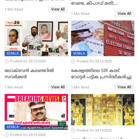
വേണ്ട, കീപാഡ് മതി;
യോഗം
View All
സ്ത്രീകൾക്ക് സ്മാർട്ട് ഫോൺ
1 Min Read
View All
1 Min Read
വിലക്കി രാജ്യത്തെ ഒരു
പഞ്ചായത്ത്
KERALA
KERALA
Posted On 23-12-2025
Posted On 23-12-2025
ലോക്ഭവൻ കലണ്ടറിൽ
കേരളത്തിലെ SIR കരട്
സവർക്കർ
വോട്ടര്‍ പട്ടിക പ്രസിദ്ധീകരിച്ചു
View All
View All
1 Min Read
1 Min Read
KERALA
Posted On 23-12-2025
Posted On 23-12-2025