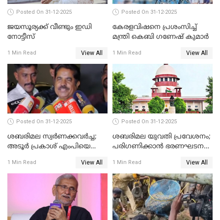
Posted On 31-12-2025
Posted On 31-12-2025
ജയസൂര്യക്ക് വീണ്ടും ഇഡി
കേരളവിഷനെ പ്രശംസിച്ച്
നോട്ടീസ്
മന്ത്രി കെബി ഗണേഷ് കുമാര്‍
View All
View All
1 Min Read
1 Min Read
Posted On 31-12-2025
Posted On 31-12-2025
ശബരിമല സ്വര്‍ണക്കവര്‍ച്ച;
ശബരിമല യുവതി പ്രവേശനം;
അടൂര്‍ പ്രകാശ് എംപിയെ
പരിഗണിക്കാന്‍ ഭരണഘടന
ചോദ്യം ചെയ്യാൻ SIT
ബെഞ്ച്
View All
View All
1 Min Read
1 Min Read