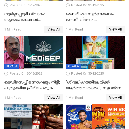
Posted On 31-12-2025
Posted On 31-12-2025
സ്വർണ്ണപ്പാളി വിവാദം;
ശബരി മല സ്വർണക്കവച
ആരോപണങ്ങൾ
കേസ്: വിദേശ
അവസാനിക്കുന്നില്ല
വ്യവസായിയുടെ ആരോപണം
View All
View All
1 Min Read
1 Min Read
നിഷേധിച്ച് ഡി മണി
KERALA
KERALA
Posted On 30-12-2025
Posted On 30-12-2025
മെഡിസെപ്പ് ഒന്നാംഘട്ടം നീട്ടി;
'ശിവലിംഗത്തിലേയ്ക്ക്
പുതുക്കിയ പ്രീമിയം തുക
ആര്‍ത്തവ രക്തം'; സുവര്‍ണ
ഈടാക്കുക ജനുവരി 31
കേരളം ലോട്ടറിയിലെ
View All
View All
1 Min Read
1 Min Read
മുതൽ
ചിത്രത്തിനെതിരെ ഹിന്ദു
ഐക്യവേദി പരാതി നൽകി