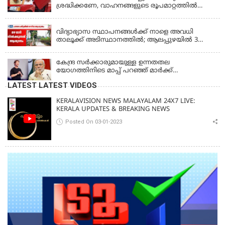
ശ്രദ്ധിക്കണേ, വാഹനങ്ങളുടെ രൂപമാറ്റത്തിൽ
മാനദണ്ഡങ്ങൾ നിശ്ചയിക്കാൻ സംസ്ഥാന
KERALA
സർക്കാരുകൾക്ക് അധികാരമില്ലെന്ന് കേന്ദ്രമന്ത്രി
വിദ്യാഭ്യാസ സ്ഥാപനങ്ങൾക്ക് നാളെ അവധി
താലൂക്ക് അടിസ്ഥാനത്തിൽ; ആലപ്പുഴയിൽ 3
താലൂക്കുകൾക്ക്, തിരുവല്ല താലൂക്ക്,കോട്ടയം
താലൂക്ക് എന്നിവടങ്ങളിൽ അവധി
കേന്ദ്ര സർക്കാരുമായുള്ള ഉന്നതതല
യോഗത്തിനിടെ മാപ്പ് പറഞ്ഞ് മാർക്ക്
സക്കർബർഗ്; മോദിയുടെ വീഡിയോ നീക്കം
LATEST LATEST VIDEOS
ചെയ്തതിൽ പരാമർശമില്ല
KERALAVISION NEWS MALAYALAM 24X7 LIVE:
KERALA UPDATES & BREAKING NEWS
Posted On 03-01-2023