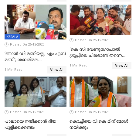
നാടകീയമായി പഞ്ചായത്ത്
53 കോടി രൂപയുടെ അധിക
പ്രസിഡന്‍റ് തെരഞ്ഞെടുപ്പ്
വിൽപ്പന; മലയാളി കുടിച്ചു
തീർത്തത് 333 കോടിയുടെ
മദ്യം
KERALA
Posted On 26-12-2025
Posted On 26-12-2025
'കെ സി വേണുഗോപാല്‍
‘ഞാൻ ഡി മണിയല്ല, എം എസ്
ഗ്രൂപ്പിലെ ചിലരാണ് തന്നെ
മണി’; ശബരിമല
തഴഞ്ഞത്'; ലാലി ജെയിംസ്
View All
സ്വർണക്കവർച്ചയുമായി ഒരു
1 Min Read
View All
1 Min Read
ബന്ധവും ഇല്ലെന്ന് എസ്ഐടി
ചോദ്യം ചെയ്ത ദിണ്ടിഗലിലെ
വ്യവസായി
Posted On 26-12-2025
Posted On 26-12-2025
പാലായെ നയിക്കാന്‍ ദിയ
കൊച്ചിയെ വി.കെ മിനിമോള്‍
പുളിക്കക്കണ്ടം
നയിക്കും