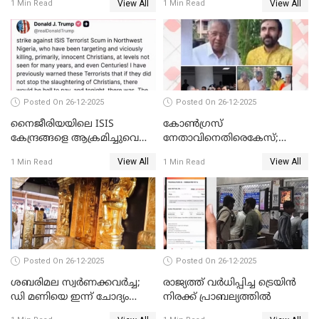
View All
View All
1 Min Read
1 Min Read
Posted On 26-12-2025
Posted On 26-12-2025
നൈജീരിയയിലെ ISIS
കോണ്‍ഗ്രസ്
കേന്ദ്രങ്ങളെ ആക്രമിച്ചുവെന്ന്
നേതാവിനെതിരെകേസ്;
ട്രംപ്
മുഖ്യമന്ത്രിയും ഉണ്ണികൃഷ്ണന്‍
View All
View All
1 Min Read
1 Min Read
പോറ്റിയും ഒപ്പമുള്ള AI ചിത്രം
പങ്കുവെച്ചു
Posted On 26-12-2025
Posted On 26-12-2025
ശബരിമല സ്വര്‍ണക്കവര്‍ച്ച;
രാജ്യത്ത് വര്‍ധിപ്പിച്ച ട്രെയിന്‍
ഡി മണിയെ ഇന്ന് ചോദ്യം
നിരക്ക് പ്രാബല്യത്തില്‍
ചെയ്യും