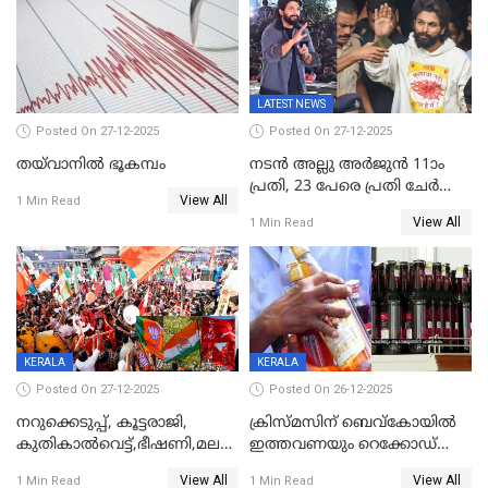
കേരളവിഷൻ ബ്രോഡ്ബാൻഡ്
കണക്ട്&വിൻ
LATEST NEWS
Posted On 27-12-2025
Posted On 27-12-2025
തയ്‌വാനിൽ ഭൂകമ്പം
നടൻ അല്ലു അർജുൻ 11ാം
പ്രതി, 23 പേരെ പ്രതി ചേർത്ത്
View All
1 Min Read
കുറ്റപത്രം സമർപ്പിച്ചു
View All
1 Min Read
KERALA
KERALA
Posted On 27-12-2025
Posted On 26-12-2025
നറുക്കെടുപ്പ്, കൂട്ടരാജി,
ക്രിസ്മസിന് ബെവ്‌കോയിൽ
കുതികാൽവെട്ട്,ഭീഷണി,മലബാറിലാകട്ടെ
ഇത്തവണയും റെക്കോഡ്
ട്വിസ്റ്റോട് ട്വിസ്റ്റും; അടിമുടി
വിൽപ്പന;കഴിഞ്ഞവർഷത്തേക്ക
View All
View All
1 Min Read
1 Min Read