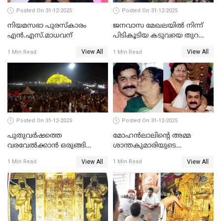
Posted On 31-12-2025
Posted On 31-12-2025
നിയമസഭാ പുരസ്‌കാരം
ജനവാസ മേഖലയിൽ നിന്ന്
എൻ.എസ്.മാധവന്
പിടികൂടിയ കടുവയെ തുറന്നു
വിട്ടു
View All
View All
1 Min Read
1 Min Read
Posted On 31-12-2025
Posted On 31-12-2025
പുതുവര്‍ഷത്തെ
മോഹന്‍ലാലിന്റെ അമ്മ
വരവേല്‍ക്കാന്‍ ഒരുങ്ങി
ശാന്തകുമാരിയുടെ
ലോകം
സംസ്‌കാരം ഇന്ന്
View All
View All
1 Min Read
1 Min Read