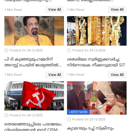
വിദ്വേഷം വളർത്തുന്നു;
കേസ്; ബെല്ലാരിയിലെ
പ്രതിഷേധവിമായി
ജ്വല്ലറിയില്‍ പരിശോധന
View All
View All
1 Min Read
1 Min Read
കോൺഗ്രസ്
Posted On 24-12-2025
Posted On 24-12-2025
പി ടി കുഞ്ഞുമുഹമ്മദിന്
ശബരിമല സ്വര്‍ണ്ണക്കവര്‍ച്ച;
അറസ്റ്റ് ചെയ്ത് ജാമ്യത്തില്‍
നിർണായക നീക്കവുമായി SIT
വിട്ടു
View All
View All
1 Min Read
1 Min Read
LATEST NEWS
Posted On 24-12-2025
Posted On 23-12-2025
തെരഞ്ഞെടുപ്പിലെ പരാജയം;
ക്യാമറയും ടച്ച് സ്ക്രീനും
വിലയിരുത്താന്‍ ഇന്ന് CPIM