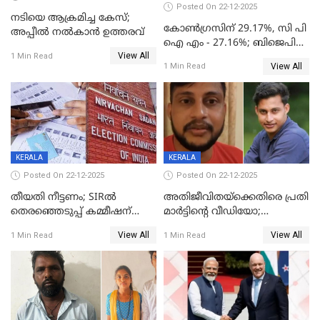
Posted On 22-12-2025
നടിയെ ആക്രമിച്ച കേസ്;
കോൺഗ്രസിന് 29.17%, സി പി
അപ്പീൽ നൽകാൻ ഉത്തരവ്
ഐ എം - 27.16%; ബിജെപി
View All
20% കടന്നത്
1 Min Read
View All
1 Min Read
തിരുവനന്തപുരത്ത് മാത്രം,
തദ്ദേശത്തിലെ യഥാർത്ഥ
കണക്ക് പുറത്ത്
KERALA
KERALA
Posted On 22-12-2025
Posted On 22-12-2025
തീയതി നീട്ടണം; SIRൽ
അതിജീവിതയ്‌ക്കെതിരെ പ്രതി
തെരഞ്ഞെടുപ്പ് കമ്മീഷന്
മാർട്ടിന്റെ വീഡിയോ;
കത്തയച്ച് കേരളം
പ്രചരിപ്പിച്ച മൂന്നുപേർ
View All
View All
1 Min Read
1 Min Read
അറസ്റ്റിൽ; നൂറോളം
സൈറ്റുകളിൽ നിന്നും
വിഡിയോ നീക്കം ചെയ്യാനും
പൊലീസ്