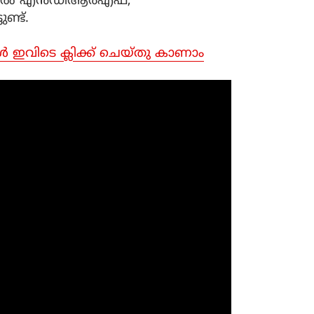
ജില്ലകളിൽ എൻഡിആർഎഫ്,
്ട്.
ങൾ ഇവിടെ ക്ലിക്ക് ചെയ്തു കാണാം