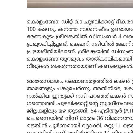
കൊളംബോ: ഡിറ്റ് വാ ചുഴലിക്കാറ്റ് ഭീകര
100 കടന്നു. കനത്ത നാശനഷ്ടം ഉണ്ടായത
ഭരണകൂടം.ശ്രീലങ്കയിൽ ഡിസംബർ 4 വ
പ്രഖ്യാപിച്ചിട്ടുണ്ട്. കെലനി നദിയിൽ
പ്രളയഭീതിയിലാണ്. ശ്രീലങ്കയില്‍ ഡിസ
കൊളംബോ തുറമുഖം താത്കാലികമായി അട
വീടുകൾ തകർന്നതായാണ് കണക്കുകൾ
അതേസമയം, രക്ഷാദൗത്യത്തിൽ ലങ്കൻ ക്ര
താരങ്ങളും പങ്കുചേർന്നു. അതിനിടെ, ര
നൽകിയ ഇന്ത്യക്ക് നന്ദി പറഞ്ഞ് ലങ്കൻ സർ
ഗത്തെത്തി.ചുഴലിക്കാറ്റിൻ്റെ സ്വാധീനഫല
ജില്ലകളിലും മഴ തുടങ്ങി. 54 എടിആർ (
ചെന്നൈയിൽ നിന്ന് മാത്രം 36 വിമാനങ്ങൾ റ
ട്രെയിൻ പൂർണമായി റദ്ദാക്കി. മറ്റു 11 ട