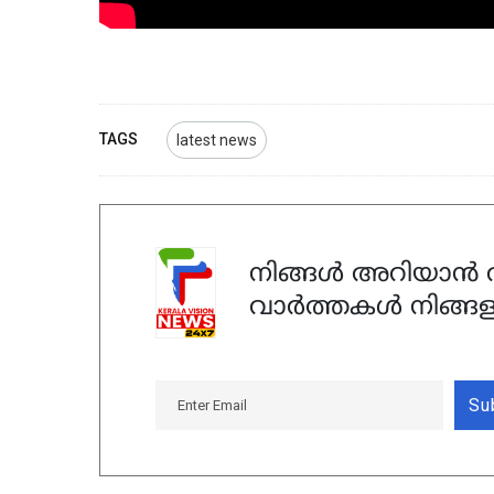
TAGS
latest news
നിങ്ങൾ അറിയാൻ ആ
വാർത്തകൾ നിങ്ങള
Su