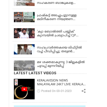
സഹകരണ ബാങ്കുകളെ
ഒഴിവാക്കി; ഇനി വാണിജ്യ
KERALA
ബാങ്കുകൾ മാത്രം
ഫ്രഷ്‌കട്ട് അടച്ചുപൂട്ടാനുള്ള
മലിനീകരണ നിയന്ത്രണ
ബോർഡ് ഉത്തരവിന്
KERALA
ഹൈക്കോടതി സ്റ്റേ
'ക്യാ ബോൽത്തി പബ്ലിക്'
ക്യാമ്പയിൻ പ്രഖ്യാപിച്ച് CJP
സ്ഥാപകൻ അഭിജീത് ദിപ്കെ;
LATEST NEWS
ജാർഖണ്ഡിലെ വിദ്യാർത്ഥി
പ്രക്ഷോഭത്തിലും മറുപടി
സഹപ്രവർത്തകയെ ലിഫ്റ്റിൽ
വച്ച് പീഡിപ്പിച്ചു; തരുൺ
തേജ്‌പാലിന് 10 വർഷം തടവ്
മഴ ശക്തമാകുന്നു; 3 ജില്ലകളിൽ
ചുവപ്പ് മുന്നറിയിപ്പ്
LATEST LATEST VIDEOS
KERALAVISION NEWS
MALAYALAM 24X7 LIVE: KERALA
UPDATES & BREAKING NEWS
Posted On 03-01-2023