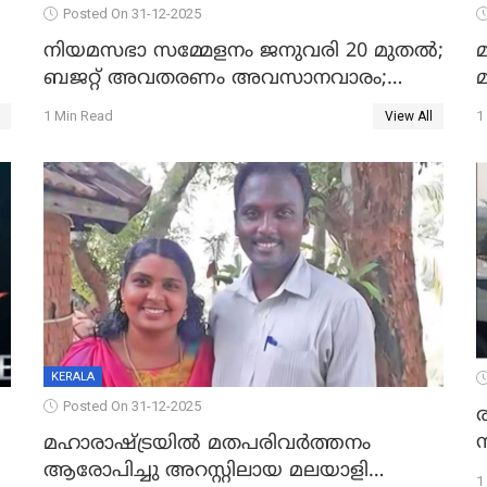
Posted On 31-12-2025
നിയമസഭാ സമ്മേളനം ജനുവരി 20 മുതല്‍;
മ
ബജറ്റ് അവതരണം അവസാനവാരം;
മന്ത്രിസഭാ യോഗതീരുമാനങ്ങൾ
1 Min Read
1
View All
KERALA
Posted On 31-12-2025
മഹാരാഷ്ട്രയിൽ മതപരിവർത്തനം
ആരോപിച്ചു അറസ്റ്റിലായ മലയാളി
1