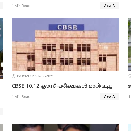
വൈദികനും ഭാര്യയ്ക്കും ഉൾപ്പെടെ
1 Min Read
View All
11പേർക്കും ജാമ്യം
Posted On 31-12-2025
CBSE 10,12 ക്ലാസ് പരീക്ഷകള്‍ മാറ്റിവച്ചു
ജ
1 Min Read
1
View All