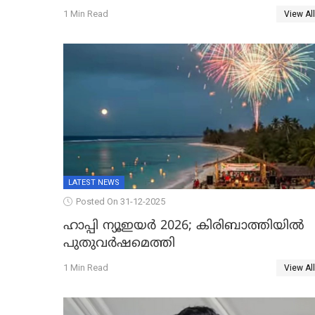
ഉയർത്തി,അജിതാ ബീഗം ക്രൈംബ്രാഞ്ച്
1 Min Read
View All
ഐജി, എസ്.ശ്യാംസുന്ദർ ഇന്റലിജൻസ്
ഐജി
LATEST NEWS
Posted On 31-12-2025
ഹാപ്പി ന്യൂഇയർ 2026; കിരിബാത്തിയിൽ
പുതുവർഷമെത്തി
1 Min Read
View All