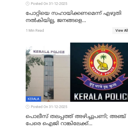
Posted On 31-12-2025
പോറ്റിയെ സഹായിക്കണമെന്ന് എഴുതി
നൽകിയില്ല, ജനങ്ങളെ
തെറ്റിദ്ധരിപ്പിക്കരുത്, സാങ്കൽപ്പിക
1 Min Read
View All
കഥകൾ പ്രചരിപ്പിക്കുന്നുവെന്നും
കടകംപള്ളി സുരേന്ദ്രൻ
KERALA
Posted On 31-12-2025
പൊലീസ് തലപ്പത്ത് അഴിച്ചുപണി; അഞ്ച്
പേരെ ഐജി റാങ്കിലേക്ക്