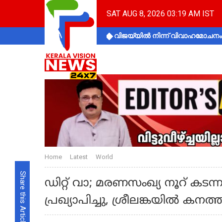
SAT AUG 8, 2026 03:19 AM IST
വിജയ്‌യിൽ നിന്ന് വിവാഹമോചനം 
Home
Latest
World
Share this Article
ഡിറ്റ് വാ; മരണസംഖ്യ നൂറ് കടന
പ്രഖ്യാപിച്ചു, ശ്രീലങ്കയില്‍ കനത