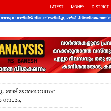
LATEST
MONEY
DISTRICT
വേണ്ട; കോടതിയിൽ നിലപാട് അറിയിച്ചു, ഹർജി പിൻവലിക്കുന്നെന്ന്
്നു, അടിയന്തരാവസ്ഥ
്ത നാശം,