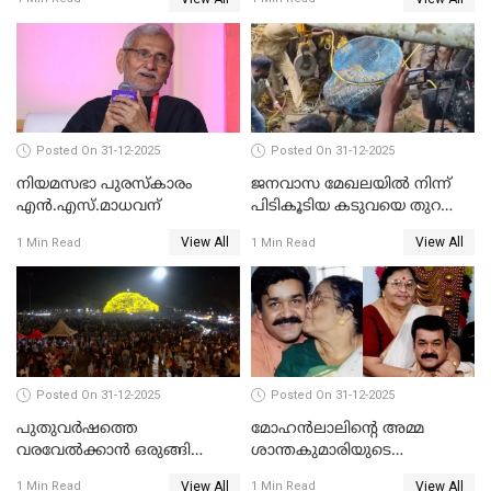
Posted On 31-12-2025
Posted On 31-12-2025
നിയമസഭാ പുരസ്‌കാരം
ജനവാസ മേഖലയിൽ നിന്ന്
എൻ.എസ്.മാധവന്
പിടികൂടിയ കടുവയെ തുറന്നു
വിട്ടു
View All
View All
1 Min Read
1 Min Read
Posted On 31-12-2025
Posted On 31-12-2025
പുതുവര്‍ഷത്തെ
മോഹന്‍ലാലിന്റെ അമ്മ
വരവേല്‍ക്കാന്‍ ഒരുങ്ങി
ശാന്തകുമാരിയുടെ
ലോകം
സംസ്‌കാരം ഇന്ന്
View All
View All
1 Min Read
1 Min Read