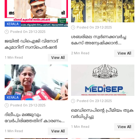
KERALA
Posted On 23-12-2025
Posted On 23-12-2025
ശബരിമല സ്വര്‍ണക്കവര്‍ച്ച
ജയിൽ ഡിഐജി വിനോദ്
കേസ് അന്വേഷിക്കാന്‍
കുമാറിന് സസ്പെൻഷൻ
തയ്യാറെന്ന് CBI
View All
2 Min Read
View All
1 Min Read
KERALA
Posted On 23-12-2025
Posted On 23-12-2025
മെഡിസെപിന്റെ പ്രീമിയം തുക
ദിലീപും മഞ്ജുവും
വർധിപ്പിച്ചു
വേർപിരിഞ്ഞതിന് കാരണം
View All
ദിലീപ് മഞ്ജുവിന് നൽകിയ ആ
1 Min Read
View All
1 Min Read
പഴയ മൊബൈലിൽ നിന്ന്