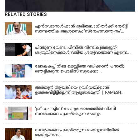
RELATED STORIES
KERALA
എന്‍ഡോസള്‍ഫാന്‍ ദുരിതബാധിതർക്ക് നേരിട്ട്
സാമ്പത്തിക ആശ്വാസം; 'സ്‌നേഹസാന്ത്വനം'
പദ്ധതി പ്രവർത്തനങ്ങൾക്ക് 14.40 കോടിയുടെ
KERALA
ഭരണാനുമതി
പിന്തുണ വേണ്ട, പിന്നില്‍ നിന്ന് കുത്തരുത്;
ശത്രുവിനെക്കാള്‍ വലിയ ശ്രതുവായാണ് എന്നെ
കണ്ടത്; എം വി ജയരാജനെതിരെ അര്‍ജുന്‍
ആയങ്കി
ലോകകപ്പിനിടെ മെസ്സിയെ വധിക്കാൻ പദ്ധതി;
ഞെട്ടിക്കുന്ന പൊലീസ് സുരക്ഷാ
രേഖകള്‍;ആറായിരത്തിലധികം ഭീഷണി
സന്ദേശങ്ങൾ ലഭിച്ചെന്ന് ഫ്രഞ്ച് റഫറി
അര്‍ജുന്‍ ആയങ്കിയെ വെടിവയ്ക്കാന്‍
ഉത്തരവിട്ടിട്ടില്ലെന്ന് ആഭ്യന്തരമന്ത്രി | RAMESH
CHENNITHALA
'ഫ്രീഡം ക്വിസ്' ചോദ്യശേഖരത്തില്‍ വി.ഡി
സവര്‍ക്കറെ പുകഴ്ത്തുന്ന ചോദ്യം
സവര്‍ക്കറെ പുകഴ്ത്തുന്ന ചോദ്യാവലിയില്‍
അന്വേഷണം