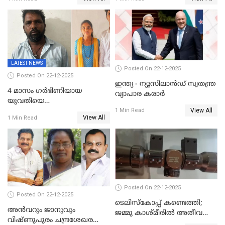
അറസ്റ്റിൽ; നൂറോളം
സൈറ്റുകളിൽ നിന്നും
വിഡിയോ നീക്കം ചെയ്യാനും
പൊലീസ്
LATEST NEWS
Posted On 22-12-2025
Posted On 22-12-2025
ഇന്ത്യ - ന്യൂസിലാൻഡ് സ്വതന്ത്ര
4 മാസം ഗർഭിണിയായ
വ്യാപാര കരാർ
യുവതിയെ
View All
വെട്ടിക്കൊലപ്പെടുത്തി
1 Min Read
View All
1 Min Read
പിതാവും സഹോദരനും;
ദുരഭിമാനക്കൊലയിൽ
നടുങ്ങി കർണാടക
Posted On 22-12-2025
Posted On 22-12-2025
ടെലിസ്‌കോപ്പ് കണ്ടെത്തി;
അൻവറും ജാനുവും
ജമ്മു കാശ്മീരില്‍ അതീവ
വിഷ്ണുപുരം ചന്ദ്രശേഖരന്റെ
ജാഗ്രത നിര്‍ദ്ദേശം