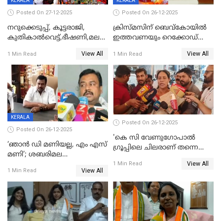
KERALA
KERALA
Posted On 27-12-2025
Posted On 26-12-2025
നറുക്കെടുപ്പ്, കൂട്ടരാജി,
ക്രിസ്മസിന് ബെവ്‌കോയിൽ
കുതികാൽവെട്ട്,ഭീഷണി,മലബാറിലാകട്ടെ
ഇത്തവണയും റെക്കോഡ്
ട്വിസ്റ്റോട് ട്വിസ്റ്റും; അടിമുടി
വിൽപ്പന;കഴിഞ്ഞവർഷത്തേക്ക
View All
View All
1 Min Read
1 Min Read
നാടകീയമായി പഞ്ചായത്ത്
53 കോടി രൂപയുടെ അധിക
പ്രസിഡന്‍റ് തെരഞ്ഞെടുപ്പ്
വിൽപ്പന; മലയാളി കുടിച്ചു
തീർത്തത് 333 കോടിയുടെ
മദ്യം
KERALA
Posted On 26-12-2025
Posted On 26-12-2025
'കെ സി വേണുഗോപാല്‍
‘ഞാൻ ഡി മണിയല്ല, എം എസ്
ഗ്രൂപ്പിലെ ചിലരാണ് തന്നെ
മണി’; ശബരിമല
തഴഞ്ഞത്'; ലാലി ജെയിംസ്
View All
സ്വർണക്കവർച്ചയുമായി ഒരു
1 Min Read
View All
1 Min Read
ബന്ധവും ഇല്ലെന്ന് എസ്ഐടി
ചോദ്യം ചെയ്ത ദിണ്ടിഗലിലെ
വ്യവസായി