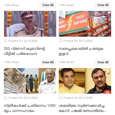
ഉറപ്പാക്കും; പിണറായി
നാരായണൻ നേരിട്ടത് ക്രൂര
View All
View All
1 Min Read
1 Min Read
വിജയന്‍
പീഡനം
Posted On 22-12-2025
Posted On 22-12-2025
DIG വിനോദ് കുമാറിന്റെ
സപ്ലൈകോയിൽ പ്രത്യേക
വീട്ടില്‍ പരിശോധന
ഇളവ്
View All
View All
1 Min Read
3 Min Read
Posted On 22-12-2025
Posted On 22-12-2025
സ്ത്രീകള്‍ക്ക് പ്രതിമാസം 1000
ശബരിമല സ്വര്‍ണക്കവര്‍ച്ച
രൂപ ധനസഹായം
കേസ്; പങ്കജ് ഭണ്ഡാരിയെയും