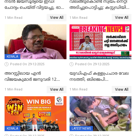
നടൻ ജയസൂര്യയെ ഇഡി
വിലങ്ങുകൊണ്ട് സ്വയം നെറ്റി
ചോദ്യം ചെയ്ത് വിട്ടയച്ചു, ഭാര്യ
അടിച്ചുപൊട്ടിച്ചു; കസ്റ്റഡിയിൽ
സരിതയുടെയും
എടുക്കുന്നതിനിടെ
View All
View All
1 Min Read
1 Min Read
മൊഴിയെടുത്തു
വധശ്രമക്കേസ് പ്രതി
വിലങ്ങുമായി രക്ഷപ്പെട്ടു;
വ്യാപക തെരച്ചിൽ
KERALA
Posted On 29-12-2025
Posted On 29-12-2025
അറസ്റ്റിലായ എൻ
യുഡിഎഫ് കള്ളപ്രചാര വേല
വിജയകുമാർ ജനുവരി 12
നടത്തി, ബിജെപി
വരെ റിമാൻഡിൽ;
ഹിന്ദുവർഗീയത പ്രചരിപ്പിച്ചു,
View All
View All
1 Min Read
1 Min Read
ജാമ്യാപേക്ഷ ഈ മാസം 31ന്
ശബരിമല അത്ര
പരിഗണിക്കും
തിരിച്ചടിയായില്ല,സർക്കാരിനെക്കുറ
ജനങ്ങൾക്ക് മികച്ച
അഭിപ്രായം, എല്‍ഡിഎഫ്
അധികാരം നിലനിര്‍ത്തും,
ലോക്സഭ
തെരഞ്ഞെടുപ്പിനേക്കാൾ 17
KERALA
LATEST NEWS
ലക്ഷം വോട്ട് ലഭിച്ചു