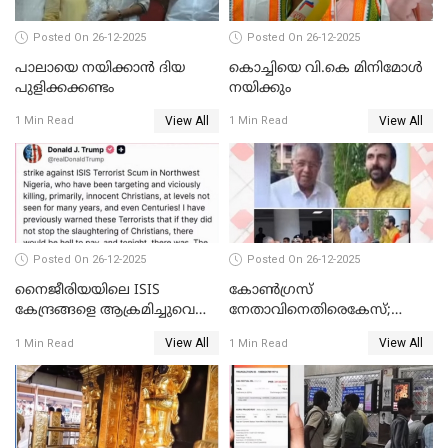
Posted On 26-12-2025
Posted On 26-12-2025
പാലായെ നയിക്കാന്‍ ദിയ
കൊച്ചിയെ വി.കെ മിനിമോള്‍
പുളിക്കക്കണ്ടം
നയിക്കും
View All
View All
1 Min Read
1 Min Read
Posted On 26-12-2025
Posted On 26-12-2025
നൈജീരിയയിലെ ISIS
കോണ്‍ഗ്രസ്
കേന്ദ്രങ്ങളെ ആക്രമിച്ചുവെന്ന്
നേതാവിനെതിരെകേസ്;
ട്രംപ്
മുഖ്യമന്ത്രിയും ഉണ്ണികൃഷ്ണന്‍
View All
View All
1 Min Read
1 Min Read
പോറ്റിയും ഒപ്പമുള്ള AI ചിത്രം
പങ്കുവെച്ചു