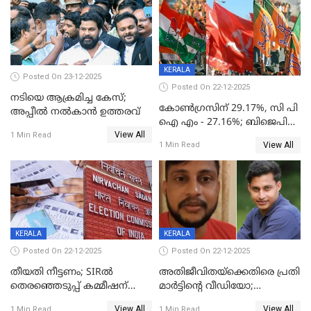
KERALA
Posted On 23-12-2025
Posted On 22-12-2025
നടിയെ ആക്രമിച്ച കേസ്;
കോൺഗ്രസിന് 29.17%, സി പി
അപ്പീൽ നൽകാൻ ഉത്തരവ്
ഐ എം - 27.16%; ബിജെപി
View All
20% കടന്നത്
1 Min Read
View All
1 Min Read
തിരുവനന്തപുരത്ത് മാത്രം,
തദ്ദേശത്തിലെ യഥാർത്ഥ
കണക്ക് പുറത്ത്
KERALA
KERALA
Posted On 22-12-2025
Posted On 22-12-2025
തീയതി നീട്ടണം; SIRൽ
അതിജീവിതയ്‌ക്കെതിരെ പ്രതി
തെരഞ്ഞെടുപ്പ് കമ്മീഷന്
മാർട്ടിന്റെ വീഡിയോ;
കത്തയച്ച് കേരളം
പ്രചരിപ്പിച്ച മൂന്നുപേർ
View All
View All
1 Min Read
1 Min Read