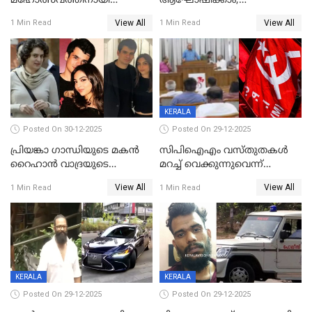
മഹോത്സവത്തിനായി
ആഘോഷിക്കാം;
ശബരിമല നട തുറന്നു;
ബാറുകള്‍ക്ക് 12 മണി വരെ
View All
View All
1 Min Read
1 Min Read
സന്നിധാനത്ത് വൻ
പ്രവര്‍ത്തനാനുമതി
ഭക്തജനത്തിരക്ക്
KERALA
Posted On 30-12-2025
Posted On 29-12-2025
പ്രിയങ്കാ ​ഗാന്ധിയുടെ മകൻ
സിപിഐഎം വസ്തുതകൾ
റൈഹാൻ വാദ്രയുടെ
മറച്ച് വെക്കുന്നുവെന്ന്
വിവാഹനിശ്ചയം
സിപിഐ, 'പത്മകുമാറിനെ
View All
View All
1 Min Read
1 Min Read
കഴിഞ്ഞതായി റിപ്പോർട്ട്
സംരക്ഷിച്ചത്
തിരിച്ചടിച്ചു',വെള്ളാപ്പള്ളിയെ
ന്യായീകരിക്കുന്നതിലും
CPIഎക്സിക്യൂട്ടീവിൽ
വിമർശനം
KERALA
KERALA
Posted On 29-12-2025
Posted On 29-12-2025