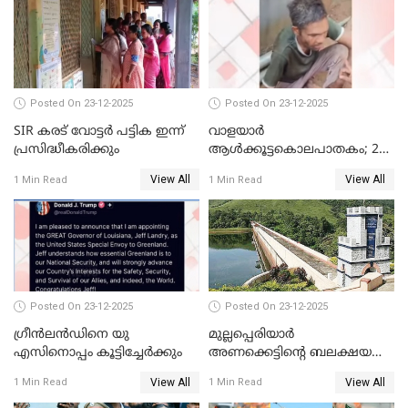
കണ്ടെത്തിയ ചാറ്റിൽ
നിന്നാണ്; എട്ടാം പ്രതിക്ക്
മോട്ടീവ് ഉണ്ടായിരുന്നെന്നും
അഡ്വ. ടി.ബി മിനി
Posted On 23-12-2025
Posted On 23-12-2025
SIR കരട് വോട്ടര്‍ പട്ടിക ഇന്ന്
വാളയാർ
പ്രസിദ്ധീകരിക്കും
ആൾക്കൂട്ടകൊലപാതകം; 2
പേർ കൂടി കസ്റ്റഡിയിൽ
View All
View All
1 Min Read
1 Min Read
Posted On 23-12-2025
Posted On 23-12-2025
ഗ്രീന്‍ലന്‍ഡിനെ യു
മുല്ലപ്പെരിയാര്‍
എസിനൊപ്പം കൂട്ടിച്ചേര്‍ക്കും
അണക്കെട്ടിന്റെ ബലക്ഷയ
നിര്‍ണയം; പരിശോധന ഇന്ന്
View All
View All
1 Min Read
1 Min Read
തുടങ്ങും