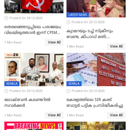
LATEST NEWS
Posted On 24-12-2025
Posted On 23-12-2025
തെരഞ്ഞെടുപ്പിലെ പരാജയം;
ക്യാമറയും ടച്ച് സ്ക്രീനും
വിലയിരുത്താന്‍ ഇന്ന് CPIM
വേണ്ട, കീപാഡ് മതി;
യോഗം
View All
സ്ത്രീകൾക്ക് സ്മാർട്ട് ഫോൺ
1 Min Read
View All
1 Min Read
വിലക്കി രാജ്യത്തെ ഒരു
പഞ്ചായത്ത്
KERALA
KERALA
Posted On 23-12-2025
Posted On 23-12-2025
ലോക്ഭവൻ കലണ്ടറിൽ
കേരളത്തിലെ SIR കരട്
സവർക്കർ
വോട്ടര്‍ പട്ടിക പ്രസിദ്ധീകരിച്ചു
View All
View All
1 Min Read
1 Min Read