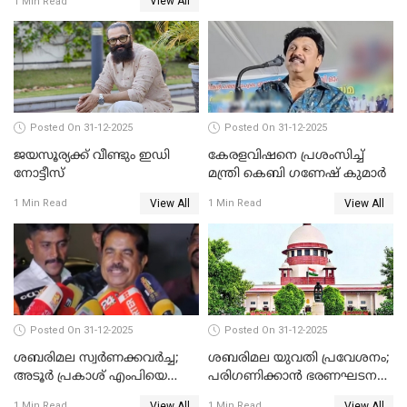
View All
1 Min Read
Posted On 31-12-2025
Posted On 31-12-2025
ജയസൂര്യക്ക് വീണ്ടും ഇഡി
കേരളവിഷനെ പ്രശംസിച്ച്
നോട്ടീസ്
മന്ത്രി കെബി ഗണേഷ് കുമാര്‍
View All
View All
1 Min Read
1 Min Read
Posted On 31-12-2025
Posted On 31-12-2025
ശബരിമല സ്വര്‍ണക്കവര്‍ച്ച;
ശബരിമല യുവതി പ്രവേശനം;
അടൂര്‍ പ്രകാശ് എംപിയെ
പരിഗണിക്കാന്‍ ഭരണഘടന
ചോദ്യം ചെയ്യാൻ SIT
ബെഞ്ച്
View All
View All
1 Min Read
1 Min Read