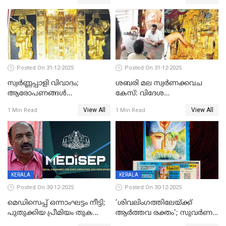
Posted On 31-12-2025
Posted On 31-12-2025
സ്വർണ്ണപ്പാളി വിവാദം;
ശബരി മല സ്വർണക്കവച
ആരോപണങ്ങൾ
കേസ്: വിദേശ
അവസാനിക്കുന്നില്ല
വ്യവസായിയുടെ ആരോപണം
View All
View All
1 Min Read
1 Min Read
നിഷേധിച്ച് ഡി മണി
KERALA
KERALA
Posted On 30-12-2025
Posted On 30-12-2025
മെഡിസെപ്പ് ഒന്നാംഘട്ടം നീട്ടി;
'ശിവലിംഗത്തിലേയ്ക്ക്
പുതുക്കിയ പ്രീമിയം തുക
ആര്‍ത്തവ രക്തം'; സുവര്‍ണ
ഈടാക്കുക ജനുവരി 31
കേരളം ലോട്ടറിയിലെ