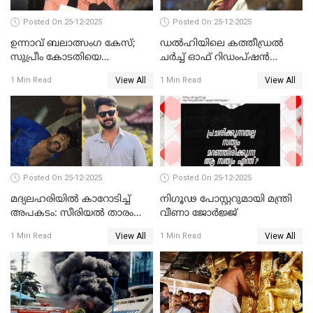
Posted On 25-12-2025
Posted On 25-12-2025
ഉന്നാവ് ബലാത്സംഗ കേസ്;
ഡൽഹിയിലെ കത്തീഡ്രൽ
സുപ്രീം കോടതിയെ
ചർച്ച് ഓഫ് റിഡംപ്ഷൻ
സമീപിക്കാനൊരുങ്ങി
സന്ദർശിച്ച് പ്രധാനമന്ത്രി
View All
View All
1 Min Read
1 Min Read
അതിജീവിത
Posted On 25-12-2025
Posted On 25-12-2025
മദ്യലഹരിയിൽ കാറോടിച്ച്
നിഗൂഢ പോസ്റ്ററുമായി മന്ത്രി
അപകടം: സീരിയൽ താരം
വീണാ ജോർജ്ജ്
സിദ്ധാർത്ഥ് പ്രഭുവിനെതിരെ
View All
View All
1 Min Read
1 Min Read
കേസെടുത്തു