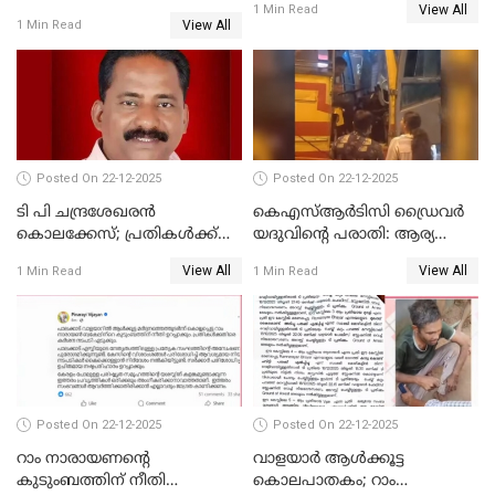
View All
പാർട്ടിയും UDF
1 Min Read
View All
1 Min Read
അസോസിയേറ്റ് അംഗങ്ങൾ;
അസോസിയേറ്റ്
അംഗമാകാനില്ലെന്നും
UDFലേക്കില്ലെന്നും
വിഷ്ണുപുരം ചന്ദ്രശേഖരൻ
Posted On 22-12-2025
Posted On 22-12-2025
ടി പി ചന്ദ്രശേഖരന്‍
കെഎസ്ആർടിസി ഡ്രൈവർ
കൊലക്കേസ്; പ്രതികള്‍ക്ക്
യദുവിന്റെ പരാതി: ആര്യ
വീണ്ടും പരോള്‍
രാജേന്ദ്രനും സച്ചിൻ ദേവിനും
View All
View All
1 Min Read
1 Min Read
കോടതി നോട്ടീസ്
Posted On 22-12-2025
Posted On 22-12-2025
റാം നാരായണന്റെ
വാളയാർ ആൾക്കൂട്ട
കുടുംബത്തിന് നീതി
കൊലപാതകം; റാം