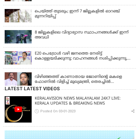
പെയ്ത്ത് തുടരും; ഇന്ന് 7 ജില്ലകളില്‍ ഓറഞ്ച്
മുന്നറിയിപ്പ്
8 ജില്ലകളിലെ വിദ്യാഭ്യാസ സ്ഥാപനങ്ങള്‍ക്ക് ഇന്ന്
അവധി
E20 പെട്രോൾ വഴി ജനത്തെ നേരിട്ട്
കൊള്ളയടിക്കുന്നു; വാഹനങ്ങൾ നശിപ്പിക്കുന്നു,
ജീവിതങ്ങൾ നശിപ്പിക്കുന്നുവെന്നും രാഹുൽ ഗാന്ധി
KERALA
വിഴിഞ്ഞത്ത് കാണാതായ ജോണിന്റെ മകളെ
ഫോണിൽ വിളിച്ച് മുഖ്യമന്ത്രി, തെരച്ചിൽ
ഊർജിതമാക്കുമെന്ന് ഉറപ്പ് നൽകി; മന്ത്രി സിപി
LATEST LATEST VIDEOS
ജോൺ അഞ്ചുതെങ്ങിൽ; കടലിൽ
പോകുന്നവരെയും ഉൾപ്പെടുത്തി നാളെ ഊർജിത
KERALAVISION NEWS MALAYALAM 24X7 LIVE:
തെരച്ചിൽ
KERALA UPDATES & BREAKING NEWS
Posted On 03-01-2023