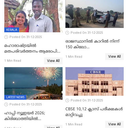
ക്രൈംബ്രാഞ്ച് ഐജി,
എസ്.ശ്യാംസുന്ദർ
ഇന്റലിജൻസ് ഐജി
KERALA
Posted On 31-12-2025
Posted On 31-12-2025
രാജസ്ഥാനിൽ കാറിൽ നിന്ന്
മഹാരാഷ്ട്രയിൽ
150 കിലോ
മതപരിവർത്തനം ആരോപിച്ചു
സ്ഫോടകവസ്തുക്കൾ
View All
അറസ്റ്റിലായ മലയാളി
1 Min Read
പിടികൂടി
View All
1 Min Read
വൈദികനും ഭാര്യയ്ക്കും
ഉൾപ്പെടെ 11പേർക്കും ജാമ്യം
LATEST NEWS
Posted On 31-12-2025
Posted On 31-12-2025
CBSE 10,12 ക്ലാസ് പരീക്ഷകള്‍
ഹാപ്പി ന്യൂഇയർ 2026;
മാറ്റിവച്ചു
കിരിബാത്തിയിൽ
View All
പുതുവർഷമെത്തി
1 Min Read