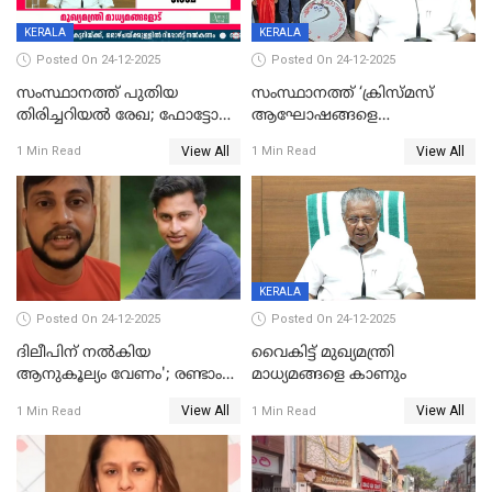
KERALA
KERALA
Posted On 24-12-2025
Posted On 24-12-2025
സംസ്ഥാനത്ത് പുതിയ
സംസ്ഥാനത്ത് ‘ക്രിസ്മസ്
തിരിച്ചറിയല്‍ രേഖ; ഫോട്ടോ
ആഘോഷങ്ങളെ
പതിപ്പിച്ച നേറ്റിവിറ്റി കാര്‍ഡ്
കടന്നാക്രമിയ്ക്കുന്നു; എല്ലാ
View All
View All
1 Min Read
1 Min Read
നല്‍കുമെന്ന് മുഖ്യമന്ത്രി; SIR
ആക്രമണങ്ങൾക്കും പിന്നിലും
ഹെല്‍പ് ഡസ്‌കുകള്‍
സംഘപരിവാർ’; മുഖ്യമന്ത്രി
ആരംഭിക്കാന്‍ മന്ത്രിസഭാ
യോഗ തീരുമാനം
KERALA
Posted On 24-12-2025
Posted On 24-12-2025
ദിലീപിന് നല്‍കിയ
വൈകിട്ട് മുഖ്യമന്ത്രി
ആനുകൂല്യം വേണം'; രണ്ടാം
മാധ്യമങ്ങളെ കാണും
പ്രതി മാര്‍ട്ടിന്‍
View All
View All
1 Min Read
1 Min Read
ഹൈക്കോടതിയില്‍