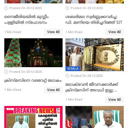
Posted On 25-12-2025
Posted On 25-12-2025
നൈജീരിയയിൽ മുസ്ലീം
ശബരിമല സ്വര്‍ണ്ണക്കവര്‍ച്ച;
പള്ളിയില്‍ സ്‌ഫോടനം
ഡി. മണിയെ തിരിച്ചറിഞ്ഞ് SIT
View All
View All
1 Min Read
1 Min Read
KERALA
Posted On 25-12-2025
Posted On 24-12-2025
ക്രിസ്മസിനെ വരവേറ്റ് ലോകം
ലോക്ഭവൻ ജീവനക്കാർക്ക്
View All
ക്രിസ്മസിന് അവധി ഇല്ല;
1 Min Read
ഹാജരാവാൻ ഉത്തരവ്
View All
1 Min Read