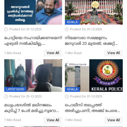
KERALA
Posted On 31-12-2025
Posted On 31-12-2025
പോറ്റിയെ സഹായിക്കണമെന്ന്
നിയമസഭാ സമ്മേളനം
എഴുതി നൽകിയില്ല,
ജനുവരി 20 മുതല്‍; ബജറ്റ്
ജനങ്ങളെ
അവതരണം അവസാനവാരം;
View All
View All
1 Min Read
1 Min Read
തെറ്റിദ്ധരിപ്പിക്കരുത്,
മന്ത്രിസഭാ
സാങ്കൽപ്പിക കഥകൾ
യോഗതീരുമാനങ്ങൾ
പ്രചരിപ്പിക്കുന്നുവെന്നും
കടകംപള്ളി സുരേന്ദ്രൻ
LATEST NEWS
KERALA
Posted On 31-12-2025
Posted On 31-12-2025
മധ്യപ്രദേശിൽ മലിനജലം
പൊലീസ് തലപ്പത്ത്
കുടിച്ച് 7 പേർ മരിച്ചു,നൂറോളം
അഴിച്ചുപണി; അഞ്ച് പേരെ
പേർ ഗുരുതരാവസ്ഥയിൽ
ഐജി റാങ്കിലേക്ക്
View All
View All
1 Min Read
1 Min Read
ഉയർത്തി,അജിതാ ബീഗം