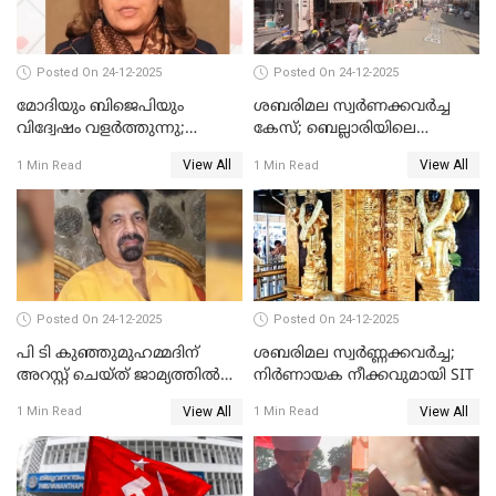
Posted On 24-12-2025
Posted On 24-12-2025
മോദിയും ബിജെപിയും
ശബരിമല സ്വര്‍ണക്കവര്‍ച്ച
വിദ്വേഷം വളർത്തുന്നു;
കേസ്; ബെല്ലാരിയിലെ
പ്രതിഷേധവിമായി
ജ്വല്ലറിയില്‍ പരിശോധന
View All
View All
1 Min Read
1 Min Read
കോൺഗ്രസ്
Posted On 24-12-2025
Posted On 24-12-2025
പി ടി കുഞ്ഞുമുഹമ്മദിന്
ശബരിമല സ്വര്‍ണ്ണക്കവര്‍ച്ച;
അറസ്റ്റ് ചെയ്ത് ജാമ്യത്തില്‍
നിർണായക നീക്കവുമായി SIT
വിട്ടു
View All
View All
1 Min Read
1 Min Read