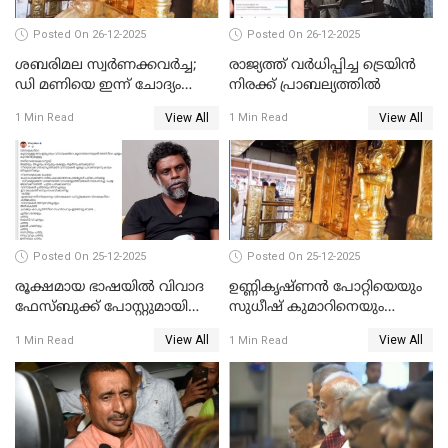
Posted On 26-12-2025
Posted On 26-12-2025
ശബരിമല സ്വര്‍ണക്കവര്‍ച്ച;
രാജ്യത്ത് വര്‍ധിപ്പിച്ച ട്രെയിന്‍
ഡി മണിയെ ഇന്ന് ചോദ്യം
നിരക്ക് പ്രാബല്യത്തില്‍
ചെയ്യും
View All
View All
1 Min Read
1 Min Read
Posted On 25-12-2025
Posted On 25-12-2025
രൂക്ഷമായ ഭാഷയിൽ വിവാദ
ഉണ്ണികൃഷ്ണന്‍ പോറ്റിയെയും
ഫേസ്ബുക്ക് പോസ്റ്റുമായി
സുധീഷ് കുമാറിനെയും
നടൻ വിനായകൻ
വീണ്ടും ചോദ്യം ചെയ്ത് SIT
View All
View All
1 Min Read
1 Min Read