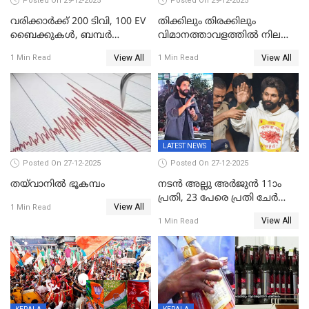
Posted On 29-12-2025
Posted On 29-12-2025
വരിക്കാർക്ക് 200 ടിവി, 100 EV
തിക്കിലും തിരക്കിലും
ബൈക്കുകൾ, ബമ്പർ
വിമാനത്താവളത്തില്‍ നിലത്ത്
സമ്മാനമായി EV കാർ
വീണ് വിജയ്
View All
View All
1 Min Read
1 Min Read
ഉൾപ്പെടെ 2 കോടി രൂപയുടെ
സമ്മാനങ്ങളുമായി
കേരളവിഷൻ ബ്രോഡ്ബാൻഡ്
കണക്ട്&വിൻ
LATEST NEWS
Posted On 27-12-2025
Posted On 27-12-2025
തയ്‌വാനിൽ ഭൂകമ്പം
നടൻ അല്ലു അർജുൻ 11ാം
പ്രതി, 23 പേരെ പ്രതി ചേർത്ത്
View All
1 Min Read
കുറ്റപത്രം സമർപ്പിച്ചു
View All
1 Min Read