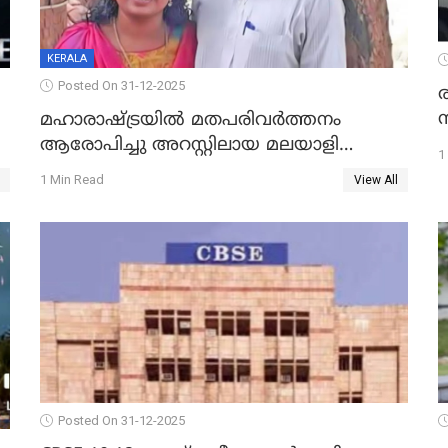
KERALA
Posted On 31-12-2025
മഹാരാഷ്ട്രയിൽ മതപരിവർത്തനം
ആരോപിച്ചു അറസ്റ്റിലായ മലയാളി
1
വൈദികനും ഭാര്യയ്ക്കും ഉൾപ്പെടെ
1 Min Read
View All
11പേർക്കും ജാമ്യം
Posted On 31-12-2025