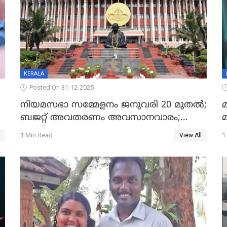
KERALA
Posted On 31-12-2025
നിയമസഭാ സമ്മേളനം ജനുവരി 20 മുതല്‍;
മ
ബജറ്റ് അവതരണം അവസാനവാരം;
മന്ത്രിസഭാ യോഗതീരുമാനങ്ങൾ
1 Min Read
1
View All