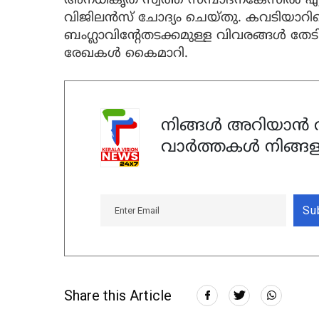
അനധികൃത സ്വത്ത് സമ്പാദനകേസില്‍ 
വിജിലന്‍സ് ചോദ്യം ചെയ്തു. കവടിയാറി
ബംഗ്ലാവിന്റേതടക്കമുള്ള വിവരങ്ങള്‍ തേ
രേഖകള്‍ കൈമാറി.
നിങ്ങൾ അറിയാൻ ആ
വാർത്തകൾ നിങ്ങള
Su
Share this Article