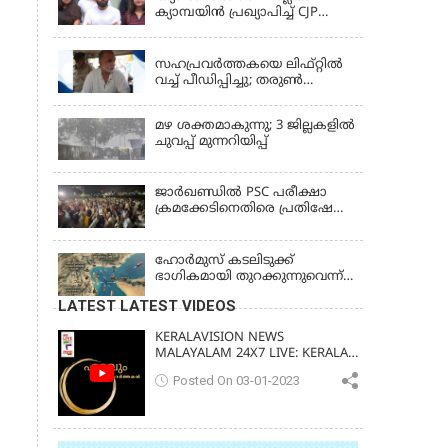
ക്യാമ്പയിൻ പ്രഖ്യാപിച്ച് CJP
സ്ഥാപകൻ അഭിജീത് ദിപ്കെ;
LATEST NEWS
ജാർഖണ്ഡിലെ വിദ്യാർത്ഥി
പ്രക്ഷോഭത്തിലും മറുപടി
സഹപ്രവർത്തകയെ ലിഫ്റ്റിൽ
വച്ച് പീഡിപ്പിച്ചു; തരുൺ
തേജ്‌പാലിന് 10 വർഷം തടവ്
മഴ ശക്തമാകുന്നു; 3 ജില്ലകളിൽ
ചുവപ്പ് മുന്നറിയിപ്പ്
ജാര്‍ഖണ്ഡില്‍ PSC പരീക്ഷാ
ക്രമക്കേടിനെതിരെ പ്രതിഷേധം;
ചര്‍ച്ചക്ക് തുടക്കമിട്ട് സർക്കാർ
ഹോര്‍മുസ് കടലിടുക്ക്
ഭാഗികമായി തുറക്കുന്നുവെന്ന്
റിപ്പോര്‍ട്ട്
LATEST LATEST VIDEOS
KERALAVISION NEWS
MALAYALAM 24X7 LIVE: KERALA
UPDATES & BREAKING NEWS
Posted On 03-01-2023