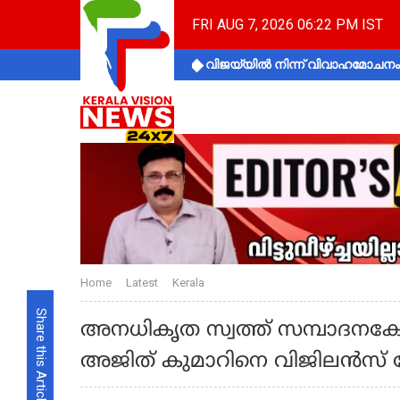
FRI AUG 7, 2026 06:22 PM IST
വിജയ്‌യിൽ നിന്ന് വിവാഹമോചനം 
Home
Latest
Kerala
Share this Article
അനധികൃത സ്വത്ത് സമ്പാദനകേ
അജിത് കുമാറിനെ വിജിലന്‍സ് 