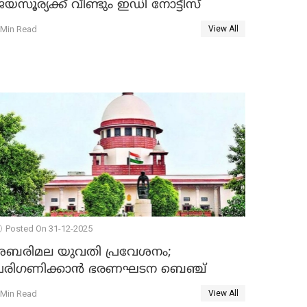
യസൂര്യക്ക് വീണ്ടും ഇഡി നോട്ടീസ്
 Min Read
View All
Posted On 31-12-2025
ശബരിമല യുവതി പ്രവേശനം;
പരിഗണിക്കാന്‍ ഭരണഘടന ബെഞ്ച്
 Min Read
View All