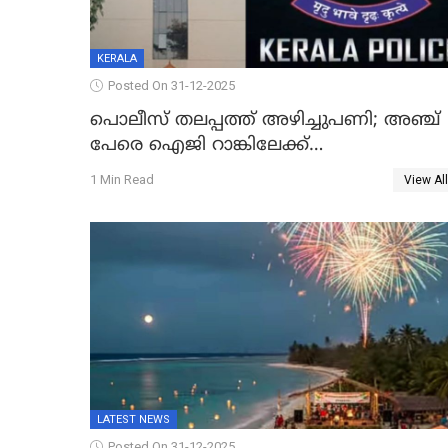
KERALA
Posted On 31-12-2025
പൊലീസ് തലപ്പത്ത് അഴിച്ചുപണി; അഞ്ച്
പേരെ ഐജി റാങ്കിലേക്ക്
ഉയർത്തി,അജിതാ ബീഗം ക്രൈംബ്രാഞ്ച്
1 Min Read
View All
ഐജി, എസ്.ശ്യാംസുന്ദർ ഇന്റലിജൻസ്
ഐജി
LATEST NEWS
Posted On 31-12-2025