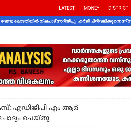
LATEST
MONEY
DISTRICT
വേണ്ട; കോടതിയിൽ നിലപാട് അറിയിച്ചു, ഹർജി പിൻവലിക്കുന്നെന്ന്
സ്; എഡിജിപി എം ആര്‍
ചോദ്യം ചെയ്തു