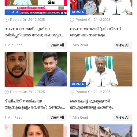
KERALA
KERALA
Posted On 24-12-2025
Posted On 24-12-2025
സംസ്ഥാനത്ത് പുതിയ
സംസ്ഥാനത്ത് ‘ക്രിസ്മസ്
തിരിച്ചറിയല്‍ രേഖ; ഫോട്ടോ
ആഘോഷങ്ങളെ
പതിപ്പിച്ച നേറ്റിവിറ്റി കാര്‍ഡ്
കടന്നാക്രമിയ്ക്കുന്നു; എല്ലാ
View All
View All
1 Min Read
1 Min Read
നല്‍കുമെന്ന് മുഖ്യമന്ത്രി; SIR
ആക്രമണങ്ങൾക്കും പിന്നിലും
ഹെല്‍പ് ഡസ്‌കുകള്‍
സംഘപരിവാർ’; മുഖ്യമന്ത്രി
ആരംഭിക്കാന്‍ മന്ത്രിസഭാ
യോഗ തീരുമാനം
KERALA
Posted On 24-12-2025
Posted On 24-12-2025
ദിലീപിന് നല്‍കിയ
വൈകിട്ട് മുഖ്യമന്ത്രി
ആനുകൂല്യം വേണം'; രണ്ടാം
മാധ്യമങ്ങളെ കാണും
പ്രതി മാര്‍ട്ടിന്‍
View All
View All
1 Min Read
1 Min Read
ഹൈക്കോടതിയില്‍