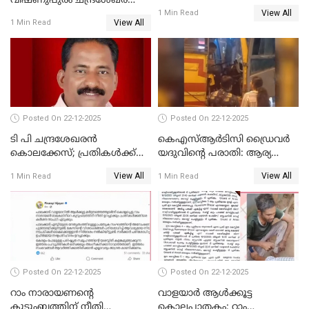
വിഷ്ണുപുരം ചന്ദ്രശേഖരന്റെ
ജാഗ്രത നിര്‍ദ്ദേശം
View All
പാർട്ടിയും UDF
1 Min Read
View All
1 Min Read
അസോസിയേറ്റ് അംഗങ്ങൾ;
അസോസിയേറ്റ്
അംഗമാകാനില്ലെന്നും
UDFലേക്കില്ലെന്നും
വിഷ്ണുപുരം ചന്ദ്രശേഖരൻ
Posted On 22-12-2025
Posted On 22-12-2025
ടി പി ചന്ദ്രശേഖരന്‍
കെഎസ്ആർടിസി ഡ്രൈവർ
കൊലക്കേസ്; പ്രതികള്‍ക്ക്
യദുവിന്റെ പരാതി: ആര്യ
വീണ്ടും പരോള്‍
രാജേന്ദ്രനും സച്ചിൻ ദേവിനും
View All
View All
1 Min Read
1 Min Read
കോടതി നോട്ടീസ്
Posted On 22-12-2025
Posted On 22-12-2025
റാം നാരായണന്റെ
വാളയാർ ആൾക്കൂട്ട
കുടുംബത്തിന് നീതി
കൊലപാതകം; റാം