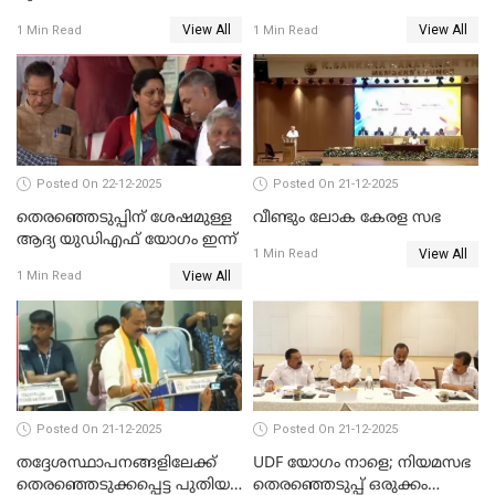
ഗോവര്‍ധനെയും കസ്റ്റഡിയില്‍
View All
View All
1 Min Read
1 Min Read
വാങ്ങാന്‍ SIT
Posted On 22-12-2025
Posted On 21-12-2025
തെരഞ്ഞെടുപ്പിന് ശേഷമുള്ള
വീണ്ടും ലോക കേരള സഭ
ആദ്യ യുഡിഎഫ് യോഗം ഇന്ന്
View All
1 Min Read
View All
1 Min Read
Posted On 21-12-2025
Posted On 21-12-2025
തദ്ദേശസ്ഥാപനങ്ങളിലേക്ക്
UDF യോഗം നാളെ; നിയമസഭ
തെരഞ്ഞെടുക്കപ്പെട്ട പുതിയ
തെരഞ്ഞെടുപ്പ് ഒരുക്കം