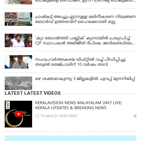
ബാങ്കുകളെ ഒഴിവാക്കി; ഇനി വാണിജ്യ ബാങ്കുകൾ
മാത്രം
KERALA
ഫ്രഷ്‌കട്ട് അടച്ചുപൂട്ടാനുള്ള മലിനീകരണ നിയന്ത്രണ
ബോർഡ് ഉത്തരവിന് ഹൈക്കോടതി സ്റ്റേ
KERALA
'ക്യാ ബോൽത്തി പബ്ലിക്' ക്യാമ്പയിൻ പ്രഖ്യാപിച്ച്
CJP സ്ഥാപകൻ അഭിജീത് ദിപ്കെ; ജാർഖണ്ഡിലെ
വിദ്യാർത്ഥി പ്രക്ഷോഭത്തിലും മറുപടി
LATEST NEWS
സഹപ്രവർത്തകയെ ലിഫ്റ്റിൽ വച്ച് പീഡിപ്പിച്ചു;
തരുൺ തേജ്‌പാലിന് 10 വർഷം തടവ്
മഴ ശക്തമാകുന്നു; 3 ജില്ലകളിൽ ചുവപ്പ് മുന്നറിയിപ്പ്
LATEST LATEST VIDEOS
KERALAVISION NEWS MALAYALAM 24X7 LIVE:
KERALA UPDATES & BREAKING NEWS
Posted On 03-01-2023