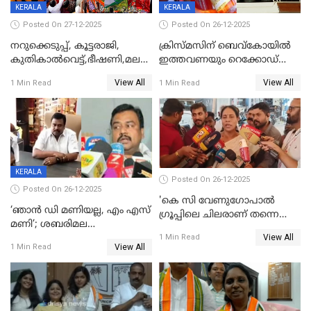
KERALA
KERALA
Posted On 27-12-2025
Posted On 26-12-2025
നറുക്കെടുപ്പ്, കൂട്ടരാജി,
ക്രിസ്മസിന് ബെവ്‌കോയിൽ
കുതികാൽവെട്ട്,ഭീഷണി,മലബാറിലാകട്ടെ
ഇത്തവണയും റെക്കോഡ്
ട്വിസ്റ്റോട് ട്വിസ്റ്റും; അടിമുടി
വിൽപ്പന;കഴിഞ്ഞവർഷത്തേക്ക
View All
View All
1 Min Read
1 Min Read
നാടകീയമായി പഞ്ചായത്ത്
53 കോടി രൂപയുടെ അധിക
പ്രസിഡന്‍റ് തെരഞ്ഞെടുപ്പ്
വിൽപ്പന; മലയാളി കുടിച്ചു
തീർത്തത് 333 കോടിയുടെ
മദ്യം
KERALA
Posted On 26-12-2025
Posted On 26-12-2025
'കെ സി വേണുഗോപാല്‍
‘ഞാൻ ഡി മണിയല്ല, എം എസ്
ഗ്രൂപ്പിലെ ചിലരാണ് തന്നെ
മണി’; ശബരിമല
തഴഞ്ഞത്'; ലാലി ജെയിംസ്
View All
സ്വർണക്കവർച്ചയുമായി ഒരു
1 Min Read
View All
1 Min Read
ബന്ധവും ഇല്ലെന്ന് എസ്ഐടി
ചോദ്യം ചെയ്ത ദിണ്ടിഗലിലെ
വ്യവസായി