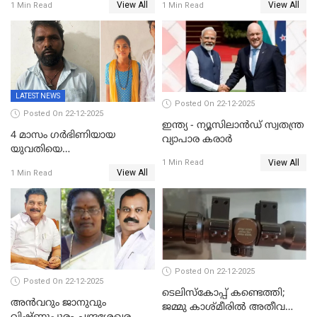
View All
View All
1 Min Read
1 Min Read
അറസ്റ്റിൽ; നൂറോളം
സൈറ്റുകളിൽ നിന്നും
വിഡിയോ നീക്കം ചെയ്യാനും
പൊലീസ്
LATEST NEWS
Posted On 22-12-2025
Posted On 22-12-2025
ഇന്ത്യ - ന്യൂസിലാൻഡ് സ്വതന്ത്ര
4 മാസം ഗർഭിണിയായ
വ്യാപാര കരാർ
യുവതിയെ
View All
വെട്ടിക്കൊലപ്പെടുത്തി
1 Min Read
View All
1 Min Read
പിതാവും സഹോദരനും;
ദുരഭിമാനക്കൊലയിൽ
നടുങ്ങി കർണാടക
Posted On 22-12-2025
Posted On 22-12-2025
ടെലിസ്‌കോപ്പ് കണ്ടെത്തി;
അൻവറും ജാനുവും
ജമ്മു കാശ്മീരില്‍ അതീവ