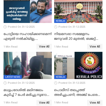
KERALA
Posted On 31-12-2025
Posted On 31-12-2025
പോറ്റിയെ സഹായിക്കണമെന്ന്
നിയമസഭാ സമ്മേളനം
എഴുതി നൽകിയില്ല,
ജനുവരി 20 മുതല്‍; ബജറ്റ്
ജനങ്ങളെ
അവതരണം അവസാനവാരം;
View All
View All
1 Min Read
1 Min Read
തെറ്റിദ്ധരിപ്പിക്കരുത്,
മന്ത്രിസഭാ
സാങ്കൽപ്പിക കഥകൾ
യോഗതീരുമാനങ്ങൾ
പ്രചരിപ്പിക്കുന്നുവെന്നും
കടകംപള്ളി സുരേന്ദ്രൻ
LATEST NEWS
KERALA
Posted On 31-12-2025
Posted On 31-12-2025
മധ്യപ്രദേശിൽ മലിനജലം
പൊലീസ് തലപ്പത്ത്
കുടിച്ച് 7 പേർ മരിച്ചു,നൂറോളം
അഴിച്ചുപണി; അഞ്ച് പേരെ
പേർ ഗുരുതരാവസ്ഥയിൽ
ഐജി റാങ്കിലേക്ക്
View All
View All
1 Min Read
1 Min Read
ഉയർത്തി,അജിതാ ബീഗം