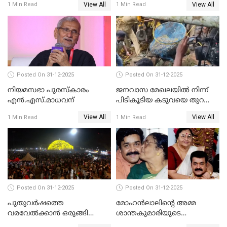
View All
View All
1 Min Read
1 Min Read
Posted On 31-12-2025
Posted On 31-12-2025
നിയമസഭാ പുരസ്‌കാരം
ജനവാസ മേഖലയിൽ നിന്ന്
എൻ.എസ്.മാധവന്
പിടികൂടിയ കടുവയെ തുറന്നു
വിട്ടു
View All
View All
1 Min Read
1 Min Read
Posted On 31-12-2025
Posted On 31-12-2025
പുതുവര്‍ഷത്തെ
മോഹന്‍ലാലിന്റെ അമ്മ
വരവേല്‍ക്കാന്‍ ഒരുങ്ങി
ശാന്തകുമാരിയുടെ
ലോകം
സംസ്‌കാരം ഇന്ന്