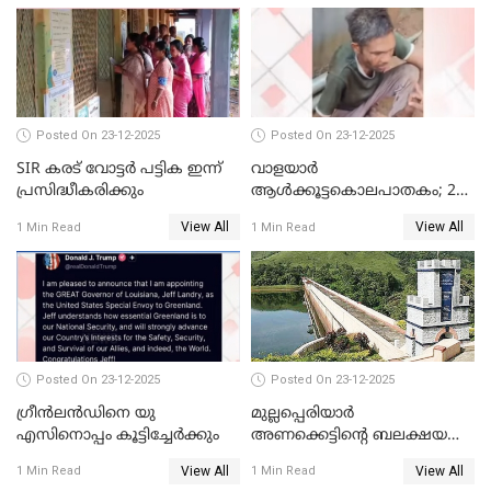
കണ്ടെത്തിയ ചാറ്റിൽ
നിന്നാണ്; എട്ടാം പ്രതിക്ക്
മോട്ടീവ് ഉണ്ടായിരുന്നെന്നും
അഡ്വ. ടി.ബി മിനി
Posted On 23-12-2025
Posted On 23-12-2025
SIR കരട് വോട്ടര്‍ പട്ടിക ഇന്ന്
വാളയാർ
പ്രസിദ്ധീകരിക്കും
ആൾക്കൂട്ടകൊലപാതകം; 2
പേർ കൂടി കസ്റ്റഡിയിൽ
View All
View All
1 Min Read
1 Min Read
Posted On 23-12-2025
Posted On 23-12-2025
ഗ്രീന്‍ലന്‍ഡിനെ യു
മുല്ലപ്പെരിയാര്‍
എസിനൊപ്പം കൂട്ടിച്ചേര്‍ക്കും
അണക്കെട്ടിന്റെ ബലക്ഷയ
നിര്‍ണയം; പരിശോധന ഇന്ന്
View All
View All
1 Min Read
1 Min Read
തുടങ്ങും