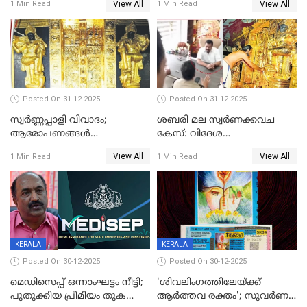
View All
View All
1 Min Read
1 Min Read
Posted On 31-12-2025
Posted On 31-12-2025
സ്വർണ്ണപ്പാളി വിവാദം;
ശബരി മല സ്വർണക്കവച
ആരോപണങ്ങൾ
കേസ്: വിദേശ
അവസാനിക്കുന്നില്ല
വ്യവസായിയുടെ ആരോപണം
View All
View All
1 Min Read
1 Min Read
നിഷേധിച്ച് ഡി മണി
KERALA
KERALA
Posted On 30-12-2025
Posted On 30-12-2025
മെഡിസെപ്പ് ഒന്നാംഘട്ടം നീട്ടി;
'ശിവലിംഗത്തിലേയ്ക്ക്
പുതുക്കിയ പ്രീമിയം തുക
ആര്‍ത്തവ രക്തം'; സുവര്‍ണ