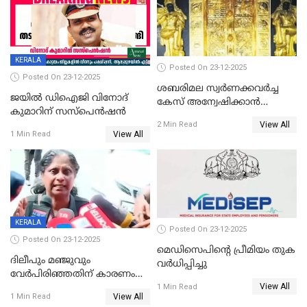
KERALA
Posted On 23-12-2025
Posted On 23-12-2025
ശബരിമല സ്വര്‍ണക്കവര്‍ച്ച
ജയിൽ ഡിഐജി വിനോദ്
കേസ് അന്വേഷിക്കാന്‍
കുമാറിന് സസ്പെൻഷൻ
തയ്യാറെന്ന് CBI
View All
2 Min Read
View All
1 Min Read
KERALA
Posted On 23-12-2025
Posted On 23-12-2025
മെഡിസെപിന്റെ പ്രീമിയം തുക
ദിലീപും മഞ്ജുവും
വർധിപ്പിച്ചു
വേർപിരിഞ്ഞതിന് കാരണം
View All
ദിലീപ് മഞ്ജുവിന് നൽകിയ ആ
1 Min Read
View All
1 Min Read
പഴയ മൊബൈലിൽ നിന്ന്