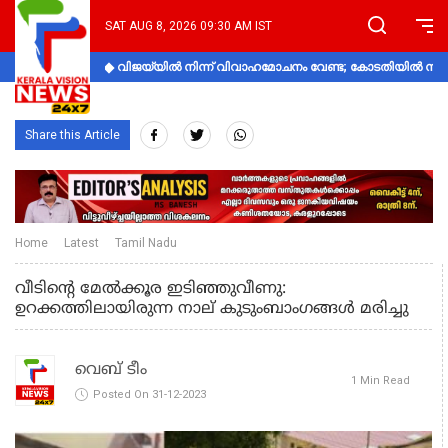
SAT AUG 8, 2026 09:30 AM IST
വിജയ്‌യിൽ നിന്ന് വിവാഹമോചനം വേണ്ട; കോടതിയിൽ നിലപാ
Share this Article
Home
Latest
Tamil Nadu
വീടിന്റെ മേൽക്കൂര ഇടിഞ്ഞുവീണു:
ഉറക്കത്തിലായിരുന്ന നാല് കുടുംബാംഗങ്ങൾ മരിച്ചു
വെബ് ടീം
1 Min Read
Posted On 31-12-2023