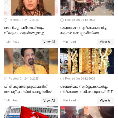
Posted On 24-12-2025
Posted On 24-12-2025
മോദിയും ബിജെപിയും
ശബരിമല സ്വര്‍ണക്കവര്‍ച്ച
വിദ്വേഷം വളർത്തുന്നു;
കേസ്; ബെല്ലാരിയിലെ
പ്രതിഷേധവിമായി
ജ്വല്ലറിയില്‍ പരിശോധന
View All
View All
1 Min Read
1 Min Read
കോൺഗ്രസ്
Posted On 24-12-2025
Posted On 24-12-2025
പി ടി കുഞ്ഞുമുഹമ്മദിന്
ശബരിമല സ്വര്‍ണ്ണക്കവര്‍ച്ച;
അറസ്റ്റ് ചെയ്ത് ജാമ്യത്തില്‍
നിർണായക നീക്കവുമായി SIT
വിട്ടു
View All
View All
1 Min Read
1 Min Read