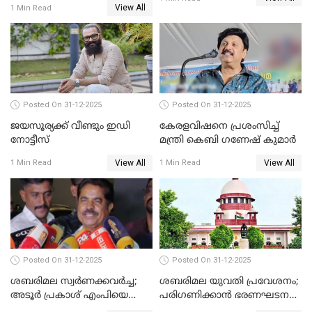
View All
1 Min Read
Posted On 31-12-2025
Posted On 31-12-2025
ജയസൂര്യക്ക് വീണ്ടും ഇഡി
കേരളവിഷനെ പ്രശംസിച്ച്
നോട്ടീസ്
മന്ത്രി കെബി ഗണേഷ് കുമാര്‍
View All
View All
1 Min Read
1 Min Read
Posted On 31-12-2025
Posted On 31-12-2025
ശബരിമല സ്വര്‍ണക്കവര്‍ച്ച;
ശബരിമല യുവതി പ്രവേശനം;
അടൂര്‍ പ്രകാശ് എംപിയെ
പരിഗണിക്കാന്‍ ഭരണഘടന
ചോദ്യം ചെയ്യാൻ SIT
ബെഞ്ച്