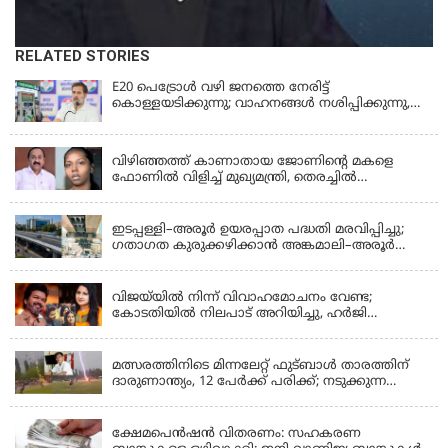
RELATED STORIES
E20 പെട്രോൾ വഴി ജനത്തെ നേരിട്ട്
കൊള്ളയടിക്കുന്നു; വാഹനങ്ങൾ നശിപ്പിക്കുന്നു,
ജീവിതങ്ങൾ നശിപ്പിക്കുന്നുവെന്നും രാഹുൽ ഗാന്ധി
KERALA
വിഴിഞ്ഞത്ത് കാണാതായ ജോണിന്റെ മകളെ
ഫോണിൽ വിളിച്ച് മുഖ്യമന്ത്രി, തെരച്ചിൽ
ഊർജിതമാക്കുമെന്ന് ഉറപ്പ് നൽകി; മന്ത്രി സിപി
KERALA
ജോൺ അഞ്ചുതെങ്ങിൽ; കടലിൽ
പോകുന്നവരെയും ഉൾപ്പെടുത്തി നാളെ ഊർജിത
ഇടപ്പള്ളി–അരൂർ ഉയരപ്പാത പദ്ധതി മരവിപ്പിച്ചു;
തെരച്ചിൽ
ഗതാഗത കുരുക്കഴിക്കാൻ അങ്കമാലി–അരൂർ
ബൈപാസ് പദ്ധതി വേഗത്തിലാക്കുമെന്ന് ഗഡ്കരി
LATEST NEWS
വിജയ്‌യിൽ നിന്ന് വിവാഹമോചനം വേണ്ട;
കോടതിയിൽ നിലപാട് അറിയിച്ചു, ഹർജി
പിൻവലിക്കുന്നെന്ന് സംഗീത
LATEST NEWS
മത്സരത്തിനിടെ മിന്നലേറ്റ് ഫുട്‌ബാൾ താരത്തിന്
ദാരുണാന്ത്യം, 12 പേർക്ക് പരിക്ക്; നടുക്കുന്ന
വീഡിയോ
KERALA
ക്ഷേമപെൻഷൻ വിതരണം: സഹകരണ