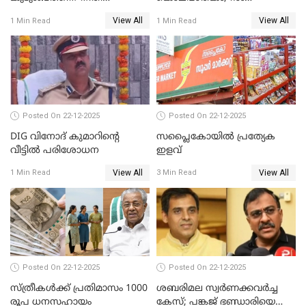
ഉറപ്പാക്കും; പിണറായി
നാരായണൻ നേരിട്ടത് ക്രൂര
View All
View All
1 Min Read
1 Min Read
വിജയന്‍
പീഡനം
Posted On 22-12-2025
Posted On 22-12-2025
DIG വിനോദ് കുമാറിന്റെ
സപ്ലൈകോയിൽ പ്രത്യേക
വീട്ടില്‍ പരിശോധന
ഇളവ്
View All
View All
1 Min Read
3 Min Read
Posted On 22-12-2025
Posted On 22-12-2025
സ്ത്രീകള്‍ക്ക് പ്രതിമാസം 1000
ശബരിമല സ്വര്‍ണക്കവര്‍ച്ച
രൂപ ധനസഹായം
കേസ്; പങ്കജ് ഭണ്ഡാരിയെയും