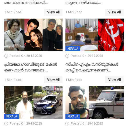
മഹോത്സവത്തിനായി
ആഘോഷിക്കാം;
ശബരിമല നട തുറന്നു;
ബാറുകള്‍ക്ക് 12 മണി വരെ
View All
View All
1 Min Read
1 Min Read
സന്നിധാനത്ത് വൻ
പ്രവര്‍ത്തനാനുമതി
ഭക്തജനത്തിരക്ക്
KERALA
Posted On 30-12-2025
Posted On 29-12-2025
പ്രിയങ്കാ ​ഗാന്ധിയുടെ മകൻ
സിപിഐഎം വസ്തുതകൾ
റൈഹാൻ വാദ്രയുടെ
മറച്ച് വെക്കുന്നുവെന്ന്
വിവാഹനിശ്ചയം
സിപിഐ, 'പത്മകുമാറിനെ
View All
View All
1 Min Read
1 Min Read
കഴിഞ്ഞതായി റിപ്പോർട്ട്
സംരക്ഷിച്ചത്
തിരിച്ചടിച്ചു',വെള്ളാപ്പള്ളിയെ
ന്യായീകരിക്കുന്നതിലും
CPIഎക്സിക്യൂട്ടീവിൽ
വിമർശനം
KERALA
KERALA
Posted On 29-12-2025
Posted On 29-12-2025