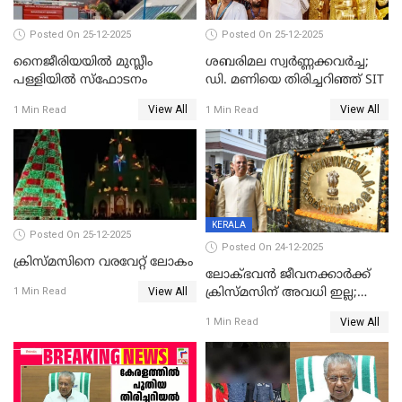
Posted On 25-12-2025
Posted On 25-12-2025
നൈജീരിയയിൽ മുസ്ലീം
ശബരിമല സ്വര്‍ണ്ണക്കവര്‍ച്ച;
പള്ളിയില്‍ സ്‌ഫോടനം
ഡി. മണിയെ തിരിച്ചറിഞ്ഞ് SIT
View All
View All
1 Min Read
1 Min Read
KERALA
Posted On 25-12-2025
Posted On 24-12-2025
ക്രിസ്മസിനെ വരവേറ്റ് ലോകം
ലോക്ഭവൻ ജീവനക്കാർക്ക്
View All
ക്രിസ്മസിന് അവധി ഇല്ല;
1 Min Read
ഹാജരാവാൻ ഉത്തരവ്
View All
1 Min Read