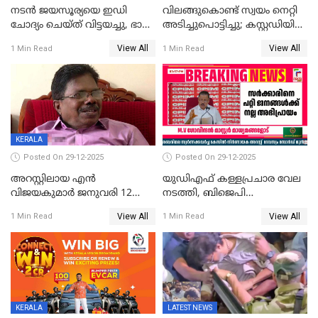
നടൻ ജയസൂര്യയെ ഇഡി
വിലങ്ങുകൊണ്ട് സ്വയം നെറ്റി
ചോദ്യം ചെയ്ത് വിട്ടയച്ചു, ഭാര്യ
അടിച്ചുപൊട്ടിച്ചു; കസ്റ്റഡിയിൽ
സരിതയുടെയും
എടുക്കുന്നതിനിടെ
View All
View All
1 Min Read
1 Min Read
മൊഴിയെടുത്തു
വധശ്രമക്കേസ് പ്രതി
വിലങ്ങുമായി രക്ഷപ്പെട്ടു;
വ്യാപക തെരച്ചിൽ
KERALA
Posted On 29-12-2025
Posted On 29-12-2025
അറസ്റ്റിലായ എൻ
യുഡിഎഫ് കള്ളപ്രചാര വേല
വിജയകുമാർ ജനുവരി 12
നടത്തി, ബിജെപി
വരെ റിമാൻഡിൽ;
ഹിന്ദുവർഗീയത പ്രചരിപ്പിച്ചു,
View All
View All
1 Min Read
1 Min Read
ജാമ്യാപേക്ഷ ഈ മാസം 31ന്
ശബരിമല അത്ര
പരിഗണിക്കും
തിരിച്ചടിയായില്ല,സർക്കാരിനെക്കുറ
ജനങ്ങൾക്ക് മികച്ച
അഭിപ്രായം, എല്‍ഡിഎഫ്
അധികാരം നിലനിര്‍ത്തും,
ലോക്സഭ
തെരഞ്ഞെടുപ്പിനേക്കാൾ 17
KERALA
LATEST NEWS