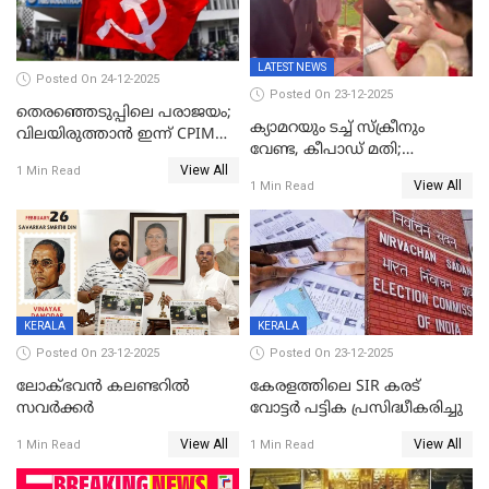
LATEST NEWS
Posted On 24-12-2025
Posted On 23-12-2025
തെരഞ്ഞെടുപ്പിലെ പരാജയം;
ക്യാമറയും ടച്ച് സ്ക്രീനും
വിലയിരുത്താന്‍ ഇന്ന് CPIM
വേണ്ട, കീപാഡ് മതി;
യോഗം
View All
സ്ത്രീകൾക്ക് സ്മാർട്ട് ഫോൺ
1 Min Read
View All
1 Min Read
വിലക്കി രാജ്യത്തെ ഒരു
പഞ്ചായത്ത്
KERALA
KERALA
Posted On 23-12-2025
Posted On 23-12-2025
ലോക്ഭവൻ കലണ്ടറിൽ
കേരളത്തിലെ SIR കരട്
സവർക്കർ
വോട്ടര്‍ പട്ടിക പ്രസിദ്ധീകരിച്ചു
View All
View All
1 Min Read
1 Min Read