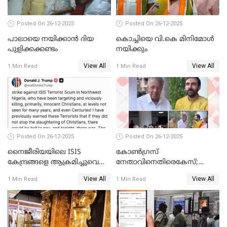
Posted On 26-12-2025
Posted On 26-12-2025
പാലായെ നയിക്കാന്‍ ദിയ
കൊച്ചിയെ വി.കെ മിനിമോള്‍
പുളിക്കക്കണ്ടം
നയിക്കും
View All
View All
1 Min Read
1 Min Read
Posted On 26-12-2025
Posted On 26-12-2025
നൈജീരിയയിലെ ISIS
കോണ്‍ഗ്രസ്
കേന്ദ്രങ്ങളെ ആക്രമിച്ചുവെന്ന്
നേതാവിനെതിരെകേസ്;
ട്രംപ്
മുഖ്യമന്ത്രിയും ഉണ്ണികൃഷ്ണന്‍
View All
View All
1 Min Read
1 Min Read
പോറ്റിയും ഒപ്പമുള്ള AI ചിത്രം
പങ്കുവെച്ചു