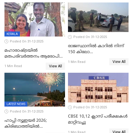
ക്രൈംബ്രാഞ്ച് ഐജി,
എസ്.ശ്യാംസുന്ദർ
ഇന്റലിജൻസ് ഐജി
KERALA
Posted On 31-12-2025
Posted On 31-12-2025
രാജസ്ഥാനിൽ കാറിൽ നിന്ന്
മഹാരാഷ്ട്രയിൽ
150 കിലോ
മതപരിവർത്തനം ആരോപിച്ചു
സ്ഫോടകവസ്തുക്കൾ
View All
അറസ്റ്റിലായ മലയാളി
1 Min Read
പിടികൂടി
View All
1 Min Read
വൈദികനും ഭാര്യയ്ക്കും
ഉൾപ്പെടെ 11പേർക്കും ജാമ്യം
LATEST NEWS
Posted On 31-12-2025
Posted On 31-12-2025
CBSE 10,12 ക്ലാസ് പരീക്ഷകള്‍
ഹാപ്പി ന്യൂഇയർ 2026;
മാറ്റിവച്ചു
കിരിബാത്തിയിൽ
View All
പുതുവർഷമെത്തി
1 Min Read