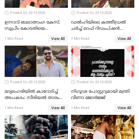
Posted On 25-12-2025
Posted On 25-12-2025
ഉന്നാവ് ബലാത്സംഗ കേസ്;
ഡൽഹിയിലെ കത്തീഡ്രൽ
സുപ്രീം കോടതിയെ
ചർച്ച് ഓഫ് റിഡംപ്ഷൻ
സമീപിക്കാനൊരുങ്ങി
സന്ദർശിച്ച് പ്രധാനമന്ത്രി
View All
View All
1 Min Read
1 Min Read
അതിജീവിത
Posted On 25-12-2025
Posted On 25-12-2025
മദ്യലഹരിയിൽ കാറോടിച്ച്
നിഗൂഢ പോസ്റ്ററുമായി മന്ത്രി
അപകടം: സീരിയൽ താരം
വീണാ ജോർജ്ജ്
സിദ്ധാർത്ഥ് പ്രഭുവിനെതിരെ
View All
View All
1 Min Read
1 Min Read
കേസെടുത്തു