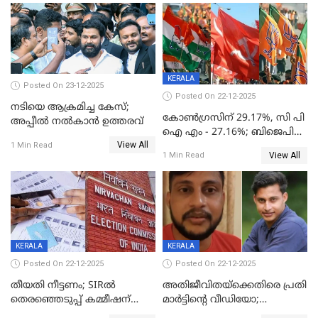
KERALA
Posted On 23-12-2025
Posted On 22-12-2025
നടിയെ ആക്രമിച്ച കേസ്;
കോൺഗ്രസിന് 29.17%, സി പി
അപ്പീൽ നൽകാൻ ഉത്തരവ്
ഐ എം - 27.16%; ബിജെപി
View All
20% കടന്നത്
1 Min Read
View All
1 Min Read
തിരുവനന്തപുരത്ത് മാത്രം,
തദ്ദേശത്തിലെ യഥാർത്ഥ
കണക്ക് പുറത്ത്
KERALA
KERALA
Posted On 22-12-2025
Posted On 22-12-2025
തീയതി നീട്ടണം; SIRൽ
അതിജീവിതയ്‌ക്കെതിരെ പ്രതി
തെരഞ്ഞെടുപ്പ് കമ്മീഷന്
മാർട്ടിന്റെ വീഡിയോ;
കത്തയച്ച് കേരളം
പ്രചരിപ്പിച്ച മൂന്നുപേർ