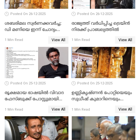
Posted On 26-12-2025
Posted On 26-12-2025
ശബരിമല സ്വര്‍ണക്കവര്‍ച്ച;
രാജ്യത്ത് വര്‍ധിപ്പിച്ച ട്രെയിന്‍
ഡി മണിയെ ഇന്ന് ചോദ്യം
നിരക്ക് പ്രാബല്യത്തില്‍
ചെയ്യും
View All
View All
1 Min Read
1 Min Read
Posted On 25-12-2025
Posted On 25-12-2025
രൂക്ഷമായ ഭാഷയിൽ വിവാദ
ഉണ്ണികൃഷ്ണന്‍ പോറ്റിയെയും
ഫേസ്ബുക്ക് പോസ്റ്റുമായി
സുധീഷ് കുമാറിനെയും
നടൻ വിനായകൻ
വീണ്ടും ചോദ്യം ചെയ്ത് SIT
View All
View All
1 Min Read
1 Min Read