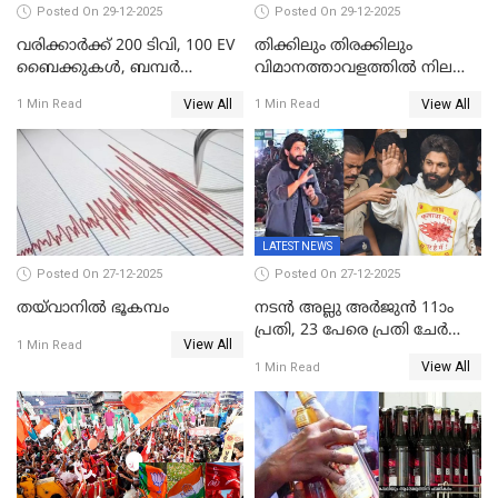
ലക്ഷം വോട്ട് ലഭിച്ചു
Posted On 29-12-2025
Posted On 29-12-2025
വരിക്കാർക്ക് 200 ടിവി, 100 EV
തിക്കിലും തിരക്കിലും
ബൈക്കുകൾ, ബമ്പർ
വിമാനത്താവളത്തില്‍ നിലത്ത്
സമ്മാനമായി EV കാർ
വീണ് വിജയ്
View All
View All
1 Min Read
1 Min Read
ഉൾപ്പെടെ 2 കോടി രൂപയുടെ
സമ്മാനങ്ങളുമായി
കേരളവിഷൻ ബ്രോഡ്ബാൻഡ്
കണക്ട്&വിൻ
LATEST NEWS
Posted On 27-12-2025
Posted On 27-12-2025
തയ്‌വാനിൽ ഭൂകമ്പം
നടൻ അല്ലു അർജുൻ 11ാം
പ്രതി, 23 പേരെ പ്രതി ചേർത്ത്
View All
1 Min Read
കുറ്റപത്രം സമർപ്പിച്ചു
View All
1 Min Read