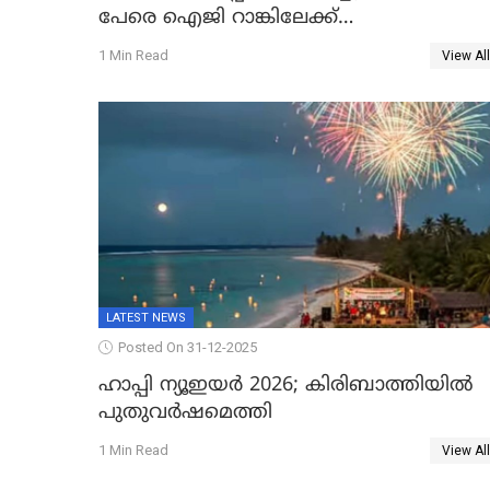
പേരെ ഐജി റാങ്കിലേക്ക്
ഉയർത്തി,അജിതാ ബീഗം ക്രൈംബ്രാഞ്ച്
1 Min Read
View All
ഐജി, എസ്.ശ്യാംസുന്ദർ ഇന്റലിജൻസ്
ഐജി
LATEST NEWS
Posted On 31-12-2025
ഹാപ്പി ന്യൂഇയർ 2026; കിരിബാത്തിയിൽ
പുതുവർഷമെത്തി
1 Min Read
View All