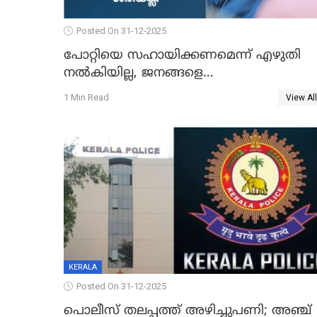
Posted On 31-12-2025
പോറ്റിയെ സഹായിക്കണമെന്ന് എഴുതി
നൽകിയില്ല, ജനങ്ങളെ
തെറ്റിദ്ധരിപ്പിക്കരുത്, സാങ്കൽപ്പിക
1 Min Read
View All
കഥകൾ പ്രചരിപ്പിക്കുന്നുവെന്നും
കടകംപള്ളി സുരേന്ദ്രൻ
KERALA
Posted On 31-12-2025
പൊലീസ് തലപ്പത്ത് അഴിച്ചുപണി; അഞ്ച്