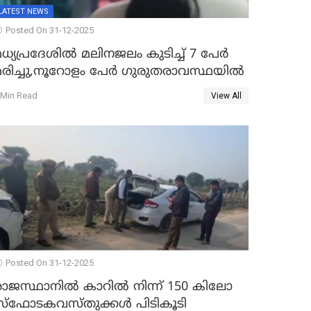
LATEST NEWS
Posted On 31-12-2025
ധ്യപ്രദേശിൽ മലിനജലം കുടിച്ച് 7 പേർ
മരിച്ചു,നൂറോളം പേർ ഗുരുതരാവസ്ഥയിൽ
 Min Read
View All
Posted On 31-12-2025
രാജസ്ഥാനിൽ കാറിൽ നിന്ന് 150 കിലോ
സ്ഫോടകവസ്തുക്കൾ പിടികൂടി