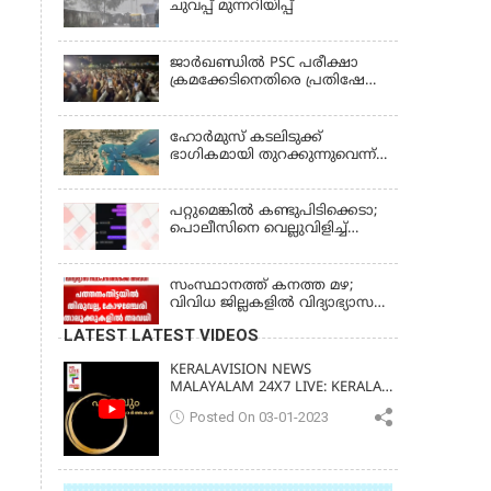
ചുവപ്പ് മുന്നറിയിപ്പ്
ജാര്‍ഖണ്ഡില്‍ PSC പരീക്ഷാ
ക്രമക്കേടിനെതിരെ പ്രതിഷേധം;
ചര്‍ച്ചക്ക് തുടക്കമിട്ട് സർക്കാർ
ഹോര്‍മുസ് കടലിടുക്ക്
ഭാഗികമായി തുറക്കുന്നുവെന്ന്
റിപ്പോര്‍ട്ട്
പറ്റുമെങ്കിൽ കണ്ടുപിടിക്കെടാ;
പൊലീസിനെ വെല്ലുവിളിച്ച്
അർജുൻ ആയങ്കി
സംസ്ഥാനത്ത് കനത്ത മഴ;
വിവിധ ജില്ലകളിൽ വിദ്യാഭ്യാസ
സ്ഥാപനങ്ങൾക്ക് അവധി
LATEST LATEST VIDEOS
KERALAVISION NEWS
MALAYALAM 24X7 LIVE: KERALA
UPDATES & BREAKING NEWS
Posted On 03-01-2023