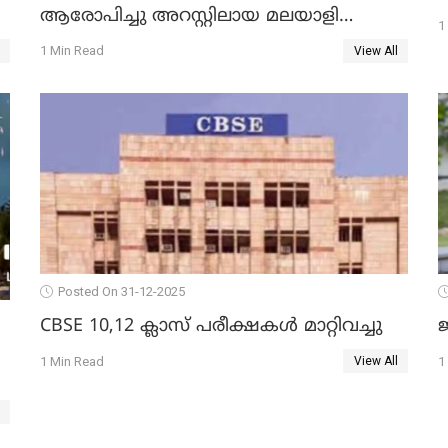
ആരോപിച്ചു അറസ്റ്റിലായ മലയാളി
1
വൈദികനും ഭാര്യയ്ക്കും ഉൾപ്പെടെ
1 Min Read
View All
11പേർക്കും ജാമ്യം
Posted On 31-12-2025
CBSE 10,12 ക്ലാസ് പരീക്ഷകള്‍ മാറ്റിവച്ചു
ജ
1 Min Read
1
View All