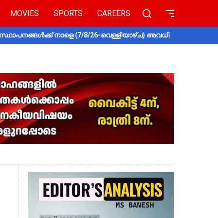
MOVIES
SPORTS
CAREERS
സ്ഥാപനങ്ങൾക്ക് നാളെ (7/8/26-വെള്ളിയാഴ്ച) അവധി
തൃശൂരിൽ