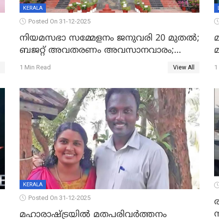
KERALA
Posted On 31-12-2025
നിയമസഭാ സമ്മേളനം ജനുവരി 20 മുതല്‍;
മ
ബജറ്റ് അവതരണം അവസാനവാരം;
മന്ത്രിസഭാ യോഗതീരുമാനങ്ങൾ
1 Min Read
1
View All
KERALA
Posted On 31-12-2025
മഹാരാഷ്ട്രയിൽ മതപരിവർത്തനം