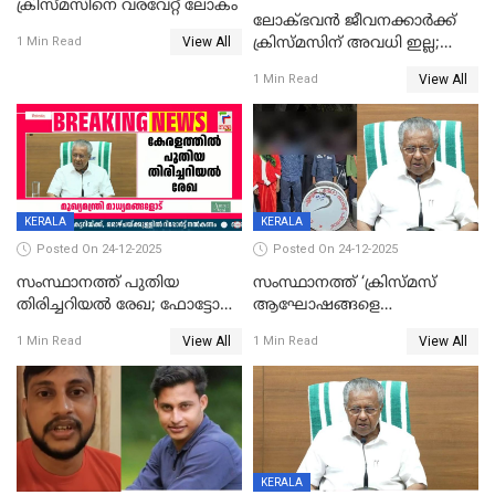
ക്രിസ്മസിനെ വരവേറ്റ് ലോകം
ലോക്ഭവൻ ജീവനക്കാർക്ക്
View All
ക്രിസ്മസിന് അവധി ഇല്ല;
1 Min Read
ഹാജരാവാൻ ഉത്തരവ്
View All
1 Min Read
KERALA
KERALA
Posted On 24-12-2025
Posted On 24-12-2025
സംസ്ഥാനത്ത് പുതിയ
സംസ്ഥാനത്ത് ‘ക്രിസ്മസ്
തിരിച്ചറിയല്‍ രേഖ; ഫോട്ടോ
ആഘോഷങ്ങളെ
പതിപ്പിച്ച നേറ്റിവിറ്റി കാര്‍ഡ്
കടന്നാക്രമിയ്ക്കുന്നു; എല്ലാ
View All
View All
1 Min Read
1 Min Read
നല്‍കുമെന്ന് മുഖ്യമന്ത്രി; SIR
ആക്രമണങ്ങൾക്കും പിന്നിലും
ഹെല്‍പ് ഡസ്‌കുകള്‍
സംഘപരിവാർ’; മുഖ്യമന്ത്രി
ആരംഭിക്കാന്‍ മന്ത്രിസഭാ
യോഗ തീരുമാനം
KERALA