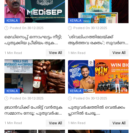
KERALA
KERALA
Posted On 30-12-2025
Posted On 30-12-2025
മെഡിസെപ്പ് ഒന്നാംഘട്ടം നീട്ടി;
'ശിവലിംഗത്തിലേയ്ക്ക്
പുതുക്കിയ പ്രീമിയം തുക
ആര്‍ത്തവ രക്തം'; സുവര്‍ണ
ഈടാക്കുക ജനുവരി 31
കേരളം ലോട്ടറിയിലെ
View All
View All
1 Min Read
1 Min Read
മുതൽ
ചിത്രത്തിനെതിരെ ഹിന്ദു
ഐക്യവേദി പരാതി നൽകി
KERALA
KERALA
Posted On 30-12-2025
Posted On 30-12-2025
ബ്രാൻഡിക്ക് പേരിട്ട് വൻതുക
പുതുവർഷത്തിൽ വെൽക്കം
സമ്മാനം നേടൂ; പുതുവർഷ
പ്ലാനിൽ ചേരൂ,
ഓഫറുമായി ബെവ്‌കോ
350എംപിപിഎസ് വേഗതയിൽ
View All
View All
1 Min Read
1 Min Read
ഇന്റർനെറ്റും ഒപ്പം കീയുടെ
മെഗാ പ്ലാൻ സൗജന്യം; ഒപ്പം