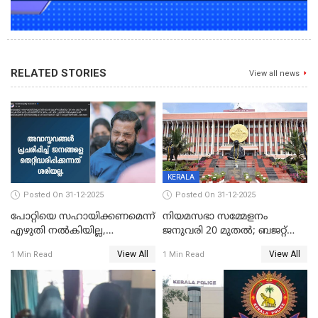
RELATED STORIES
View all news
KERALA
Posted On 31-12-2025
Posted On 31-12-2025
പോറ്റിയെ സഹായിക്കണമെന്ന്
നിയമസഭാ സമ്മേളനം
എഴുതി നൽകിയില്ല,
ജനുവരി 20 മുതല്‍; ബജറ്റ്
ജനങ്ങളെ
അവതരണം അവസാനവാരം;
View All
View All
1 Min Read
1 Min Read
തെറ്റിദ്ധരിപ്പിക്കരുത്,
മന്ത്രിസഭാ
സാങ്കൽപ്പിക കഥകൾ
യോഗതീരുമാനങ്ങൾ
പ്രചരിപ്പിക്കുന്നുവെന്നും
കടകംപള്ളി സുരേന്ദ്രൻ