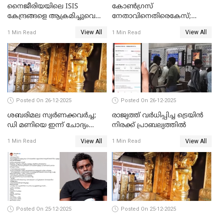
നൈജീരിയയിലെ ISIS
കോണ്‍ഗ്രസ്
കേന്ദ്രങ്ങളെ ആക്രമിച്ചുവെന്ന്
നേതാവിനെതിരെകേസ്;
ട്രംപ്
മുഖ്യമന്ത്രിയും ഉണ്ണികൃഷ്ണന്‍
View All
View All
1 Min Read
1 Min Read
പോറ്റിയും ഒപ്പമുള്ള AI ചിത്രം
പങ്കുവെച്ചു
Posted On 26-12-2025
Posted On 26-12-2025
ശബരിമല സ്വര്‍ണക്കവര്‍ച്ച;
രാജ്യത്ത് വര്‍ധിപ്പിച്ച ട്രെയിന്‍
ഡി മണിയെ ഇന്ന് ചോദ്യം
നിരക്ക് പ്രാബല്യത്തില്‍
ചെയ്യും
View All
View All
1 Min Read
1 Min Read
Posted On 25-12-2025
Posted On 25-12-2025