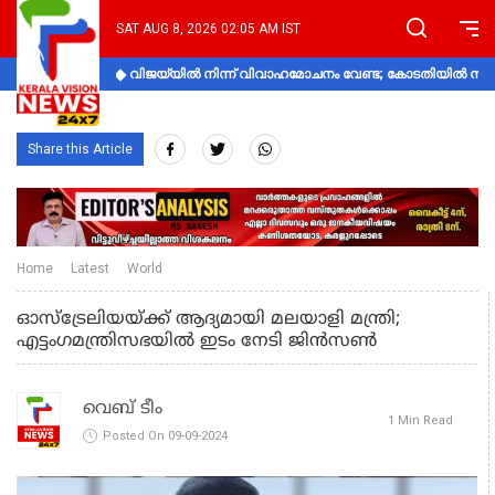
SAT AUG 8, 2026 02:05 AM IST
വിജയ്‌യിൽ നിന്ന് വിവാഹമോചനം വേണ്ട; കോടതിയിൽ നിലപാ
Share this Article
Home
Latest
World
ഓസ്ട്രേലിയയ്ക്ക് ആദ്യമായി മലയാളി മന്ത്രി;
എട്ടംഗമന്ത്രിസഭയിൽ ഇടം നേടി ജിൻസൺ
വെബ് ടീം
1 Min Read
Posted On 09-09-2024