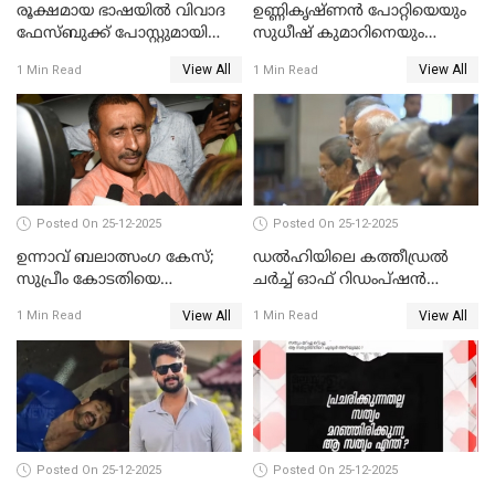
രൂക്ഷമായ ഭാഷയിൽ വിവാദ
ഉണ്ണികൃഷ്ണന്‍ പോറ്റിയെയും
ഫേസ്ബുക്ക് പോസ്റ്റുമായി
സുധീഷ് കുമാറിനെയും
നടൻ വിനായകൻ
വീണ്ടും ചോദ്യം ചെയ്ത് SIT
View All
View All
1 Min Read
1 Min Read
Posted On 25-12-2025
Posted On 25-12-2025
ഉന്നാവ് ബലാത്സംഗ കേസ്;
ഡൽഹിയിലെ കത്തീഡ്രൽ
സുപ്രീം കോടതിയെ
ചർച്ച് ഓഫ് റിഡംപ്ഷൻ
സമീപിക്കാനൊരുങ്ങി
സന്ദർശിച്ച് പ്രധാനമന്ത്രി
View All
View All
1 Min Read
1 Min Read
അതിജീവിത
Posted On 25-12-2025
Posted On 25-12-2025