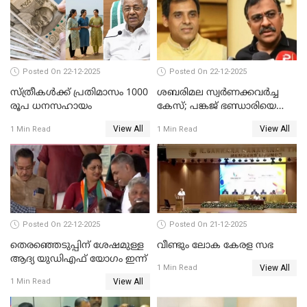
Posted On 22-12-2025
Posted On 22-12-2025
സ്ത്രീകള്‍ക്ക് പ്രതിമാസം 1000
ശബരിമല സ്വര്‍ണക്കവര്‍ച്ച
രൂപ ധനസഹായം
കേസ്; പങ്കജ് ഭണ്ഡാരിയെയും
ഗോവര്‍ധനെയും കസ്റ്റഡിയില്‍
View All
View All
1 Min Read
1 Min Read
വാങ്ങാന്‍ SIT
Posted On 22-12-2025
Posted On 21-12-2025
തെരഞ്ഞെടുപ്പിന് ശേഷമുള്ള
വീണ്ടും ലോക കേരള സഭ
ആദ്യ യുഡിഎഫ് യോഗം ഇന്ന്
View All
1 Min Read
View All
1 Min Read