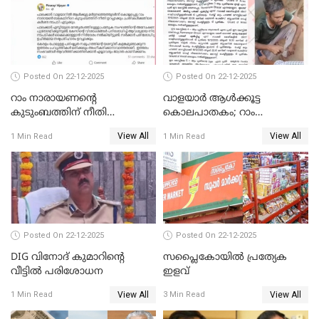
Posted On 22-12-2025
Posted On 22-12-2025
റാം നാരായണന്റെ
വാളയാർ ആൾക്കൂട്ട
കുടുംബത്തിന് നീതി
കൊലപാതകം; റാം
ഉറപ്പാക്കും; പിണറായി
നാരായണൻ നേരിട്ടത് ക്രൂര
View All
View All
1 Min Read
1 Min Read
വിജയന്‍
പീഡനം
Posted On 22-12-2025
Posted On 22-12-2025
DIG വിനോദ് കുമാറിന്റെ
സപ്ലൈകോയിൽ പ്രത്യേക
വീട്ടില്‍ പരിശോധന
ഇളവ്
View All
View All
1 Min Read
3 Min Read