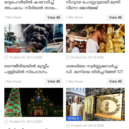
മദ്യലഹരിയിൽ കാറോടിച്ച്
നിഗൂഢ പോസ്റ്ററുമായി മന്ത്രി
അപകടം: സീരിയൽ താരം
വീണാ ജോർജ്ജ്
സിദ്ധാർത്ഥ് പ്രഭുവിനെതിരെ
View All
View All
1 Min Read
1 Min Read
കേസെടുത്തു
Posted On 25-12-2025
Posted On 25-12-2025
നൈജീരിയയിൽ മുസ്ലീം
ശബരിമല സ്വര്‍ണ്ണക്കവര്‍ച്ച;
പള്ളിയില്‍ സ്‌ഫോടനം
ഡി. മണിയെ തിരിച്ചറിഞ്ഞ് SIT
View All
View All
1 Min Read
1 Min Read
KERALA
Posted On 25-12-2025
Posted On 24-12-2025