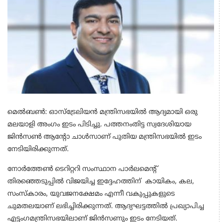
മെൽബൺ: ഓസ്ട്രേലിയൻ മന്ത്രിസഭയിൽ ആദ്യമായി ഒരു
മലയാളി അംഗം ഇടം പിടിച്ചു. പത്തനംതിട്ട സ്വദേശിയായ
ജിൻസൺ ആന്‍റോ ചാൾസാണ് പുതിയ മന്ത്രിസഭയിൽ ഇടം
നേടിയിരിക്കുന്നത്.
നോർത്തേൺ ടെറിറ്ററി സംസ്ഥാന പാർലമെന്‍റ്
തിരഞ്ഞെടുപ്പിൽ വിജയിച്ച ഇദ്ദേഹത്തിന് കായികം, കല,
സംസ്കാരം, യുവജനക്ഷേമം എന്നീ വകുപ്പുകളുടെ
ചുമതലയാണ് ലഭിച്ചിരിക്കുന്നത്. ആദ്യഘട്ടത്തില്‍ പ്രഖ്യാപിച്ച
എട്ടംഗമന്ത്രിസഭയിലാണ് ജിൻസണും ഇടം നേടിയത്.