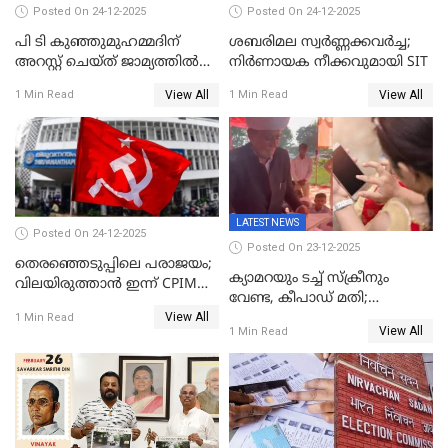
Posted On 24-12-2025
Posted On 24-12-2025
പി ടി കുഞ്ഞുമുഹമ്മദിന്
ശബരിമല സ്വര്‍ണ്ണക്കവര്‍ച്ച;
അറസ്റ്റ് ചെയ്ത് ജാമ്യത്തില്‍
നിർണായക നീക്കവുമായി SIT
വിട്ടു
View All
View All
1 Min Read
1 Min Read
LATEST NEWS
Posted On 24-12-2025
Posted On 23-12-2025
തെരഞ്ഞെടുപ്പിലെ പരാജയം;
ക്യാമറയും ടച്ച് സ്ക്രീനും
വിലയിരുത്താന്‍ ഇന്ന് CPIM
വേണ്ട, കീപാഡ് മതി;
യോഗം
View All
സ്ത്രീകൾക്ക് സ്മാർട്ട് ഫോൺ
1 Min Read
View All
1 Min Read
വിലക്കി രാജ്യത്തെ ഒരു
പഞ്ചായത്ത്