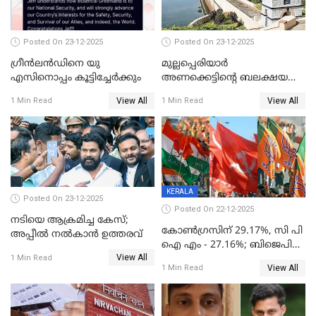
Posted On 23-12-2025
Posted On 23-12-2025
ഗ്രീന്‍ലന്‍ഡിനെ യു
മുല്ലപ്പെരിയാര്‍
എസിനൊപ്പം കൂട്ടിച്ചേര്‍ക്കും
അണക്കെട്ടിന്റെ ബലക്ഷയ
നിര്‍ണയം; പരിശോധന ഇന്ന്
View All
View All
1 Min Read
1 Min Read
തുടങ്ങും
KERALA
Posted On 23-12-2025
Posted On 22-12-2025
നടിയെ ആക്രമിച്ച കേസ്;
കോൺഗ്രസിന് 29.17%, സി പി
അപ്പീൽ നൽകാൻ ഉത്തരവ്
ഐ എം - 27.16%; ബിജെപി
View All
20% കടന്നത്
1 Min Read
View All
1 Min Read
തിരുവനന്തപുരത്ത് മാത്രം,
തദ്ദേശത്തിലെ യഥാർത്ഥ
കണക്ക് പുറത്ത്