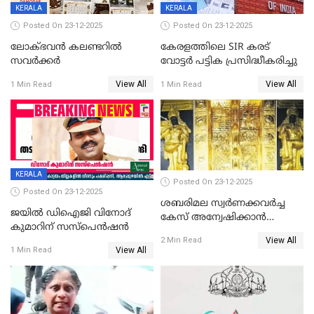
KERALA
KERALA
Posted On 23-12-2025
Posted On 23-12-2025
ലോക്ഭവൻ കലണ്ടറിൽ
കേരളത്തിലെ SIR കരട്
സവർക്കർ
വോട്ടര്‍ പട്ടിക പ്രസിദ്ധീകരിച്ചു
View All
View All
1 Min Read
1 Min Read
KERALA
Posted On 23-12-2025
Posted On 23-12-2025
ശബരിമല സ്വര്‍ണക്കവര്‍ച്ച
ജയിൽ ഡിഐജി വിനോദ്
കേസ് അന്വേഷിക്കാന്‍
കുമാറിന് സസ്പെൻഷൻ
തയ്യാറെന്ന് CBI
View All
2 Min Read
View All
1 Min Read