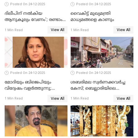
Posted On 24-12-2025
Posted On 24-12-2025
ദിലീപിന് നല്‍കിയ
വൈകിട്ട് മുഖ്യമന്ത്രി
ആനുകൂല്യം വേണം'; രണ്ടാം
മാധ്യമങ്ങളെ കാണും
പ്രതി മാര്‍ട്ടിന്‍
View All
View All
1 Min Read
1 Min Read
ഹൈക്കോടതിയില്‍
Posted On 24-12-2025
Posted On 24-12-2025
മോദിയും ബിജെപിയും
ശബരിമല സ്വര്‍ണക്കവര്‍ച്ച
വിദ്വേഷം വളർത്തുന്നു;
കേസ്; ബെല്ലാരിയിലെ
പ്രതിഷേധവിമായി
ജ്വല്ലറിയില്‍ പരിശോധന
View All
View All
1 Min Read
1 Min Read
കോൺഗ്രസ്