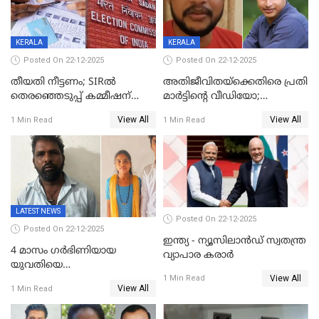
KERALA
KERALA
Posted On 22-12-2025
Posted On 22-12-2025
തീയതി നീട്ടണം; SIRൽ
അതിജീവിതയ്‌ക്കെതിരെ പ്രതി
തെരഞ്ഞെടുപ്പ് കമ്മീഷന്
മാർട്ടിന്റെ വീഡിയോ;
കത്തയച്ച് കേരളം
പ്രചരിപ്പിച്ച മൂന്നുപേർ
View All
View All
1 Min Read
1 Min Read
അറസ്റ്റിൽ; നൂറോളം
സൈറ്റുകളിൽ നിന്നും
വിഡിയോ നീക്കം ചെയ്യാനും
പൊലീസ്
LATEST NEWS
Posted On 22-12-2025
Posted On 22-12-2025
ഇന്ത്യ - ന്യൂസിലാൻഡ് സ്വതന്ത്ര
4 മാസം ഗർഭിണിയായ
വ്യാപാര കരാർ
യുവതിയെ
View All
വെട്ടിക്കൊലപ്പെടുത്തി
1 Min Read
View All
1 Min Read
പിതാവും സഹോദരനും;
ദുരഭിമാനക്കൊലയിൽ