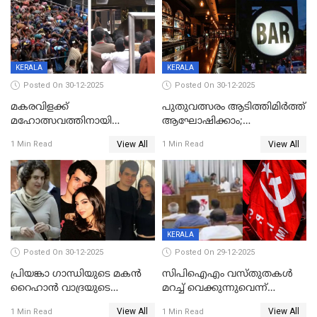
വരിക്കാർക്ക് 200 ടിവി, 100 EV
ബൈക്കുകൾ, ബമ്പർ
സമ്മാനമായി EV കാർ
ഉൾപ്പെടെ 2 കോടി രൂപയുടെ
സമ്മാനപദ്ധതിയും
KERALA
KERALA
Posted On 30-12-2025
Posted On 30-12-2025
മകരവിളക്ക്
പുതുവത്സരം ആടിത്തിമിർത്ത്
മഹോത്സവത്തിനായി
ആഘോഷിക്കാം;
ശബരിമല നട തുറന്നു;
ബാറുകള്‍ക്ക് 12 മണി വരെ
View All
View All
1 Min Read
1 Min Read
സന്നിധാനത്ത് വൻ
പ്രവര്‍ത്തനാനുമതി
ഭക്തജനത്തിരക്ക്
KERALA
Posted On 30-12-2025
Posted On 29-12-2025
പ്രിയങ്കാ ​ഗാന്ധിയുടെ മകൻ
സിപിഐഎം വസ്തുതകൾ
റൈഹാൻ വാദ്രയുടെ
മറച്ച് വെക്കുന്നുവെന്ന്
വിവാഹനിശ്ചയം
സിപിഐ, 'പത്മകുമാറിനെ
View All
View All
1 Min Read
1 Min Read
കഴിഞ്ഞതായി റിപ്പോർട്ട്
സംരക്ഷിച്ചത്