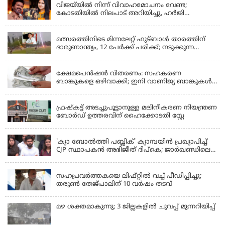
വിജയ്‌യിൽ നിന്ന് വിവാഹമോചനം വേണ്ട;
കോടതിയിൽ നിലപാട് അറിയിച്ചു, ഹർജി
പിൻവലിക്കുന്നെന്ന് സംഗീത
LATEST NEWS
മത്സരത്തിനിടെ മിന്നലേറ്റ് ഫുട്‌ബാൾ താരത്തിന്
ദാരുണാന്ത്യം, 12 പേർക്ക് പരിക്ക്; നടുക്കുന്ന
വീഡിയോ
KERALA
ക്ഷേമപെൻഷൻ വിതരണം: സഹകരണ
ബാങ്കുകളെ ഒഴിവാക്കി; ഇനി വാണിജ്യ ബാങ്കുകൾ
മാത്രം
KERALA
ഫ്രഷ്‌കട്ട് അടച്ചുപൂട്ടാനുള്ള മലിനീകരണ നിയന്ത്രണ
ബോർഡ് ഉത്തരവിന് ഹൈക്കോടതി സ്റ്റേ
KERALA
'ക്യാ ബോൽത്തി പബ്ലിക്' ക്യാമ്പയിൻ പ്രഖ്യാപിച്ച്
CJP സ്ഥാപകൻ അഭിജീത് ദിപ്കെ; ജാർഖണ്ഡിലെ
വിദ്യാർത്ഥി പ്രക്ഷോഭത്തിലും മറുപടി
LATEST NEWS
സഹപ്രവർത്തകയെ ലിഫ്റ്റിൽ വച്ച് പീഡിപ്പിച്ചു;
തരുൺ തേജ്‌പാലിന് 10 വർഷം തടവ്
മഴ ശക്തമാകുന്നു; 3 ജില്ലകളിൽ ചുവപ്പ് മുന്നറിയിപ്പ്