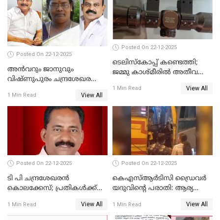
നടുങ്ങി കർണാടക
Posted On 22-12-2025
Posted On 22-12-2025
ടെലിസ്‌കോപ്പ് കണ്ടെത്തി;
അൻവറും ജാനുവും
ജമ്മു കാശ്മീരില്‍ അതീവ
വിഷ്ണുപുരം ചന്ദ്രശേഖരന്റെ
ജാഗ്രത നിര്‍ദ്ദേശം
View All
പാർട്ടിയും UDF
1 Min Read
View All
1 Min Read
അസോസിയേറ്റ് അംഗങ്ങൾ;
അസോസിയേറ്റ്
അംഗമാകാനില്ലെന്നും
UDFലേക്കില്ലെന്നും
വിഷ്ണുപുരം ചന്ദ്രശേഖരൻ
Posted On 22-12-2025
Posted On 22-12-2025
ടി പി ചന്ദ്രശേഖരന്‍
കെഎസ്ആർടിസി ഡ്രൈവർ
കൊലക്കേസ്; പ്രതികള്‍ക്ക്
യദുവിന്റെ പരാതി: ആര്യ
വീണ്ടും പരോള്‍
രാജേന്ദ്രനും സച്ചിൻ ദേവിനും
View All
View All
1 Min Read
1 Min Read
കോടതി നോട്ടീസ്