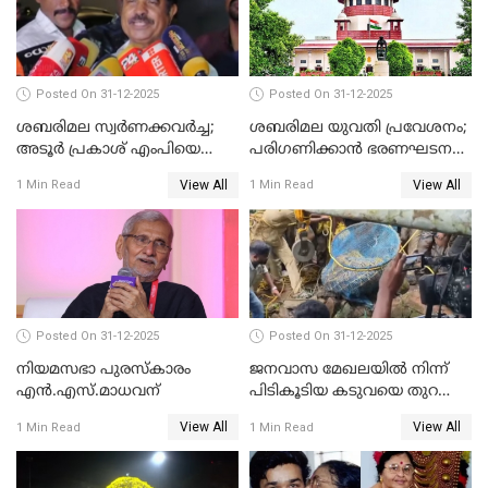
Posted On 31-12-2025
Posted On 31-12-2025
ശബരിമല സ്വര്‍ണക്കവര്‍ച്ച;
ശബരിമല യുവതി പ്രവേശനം;
അടൂര്‍ പ്രകാശ് എംപിയെ
പരിഗണിക്കാന്‍ ഭരണഘടന
ചോദ്യം ചെയ്യാൻ SIT
ബെഞ്ച്
View All
View All
1 Min Read
1 Min Read
Posted On 31-12-2025
Posted On 31-12-2025
നിയമസഭാ പുരസ്‌കാരം
ജനവാസ മേഖലയിൽ നിന്ന്
എൻ.എസ്.മാധവന്
പിടികൂടിയ കടുവയെ തുറന്നു
വിട്ടു
View All
View All
1 Min Read
1 Min Read