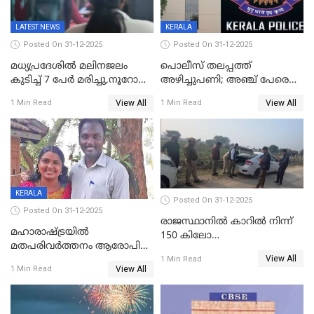
LATEST NEWS
KERALA
Posted On 31-12-2025
Posted On 31-12-2025
മധ്യപ്രദേശിൽ മലിനജലം
പൊലീസ് തലപ്പത്ത്
കുടിച്ച് 7 പേർ മരിച്ചു,നൂറോളം
അഴിച്ചുപണി; അഞ്ച് പേരെ
പേർ ഗുരുതരാവസ്ഥയിൽ
ഐജി റാങ്കിലേക്ക്
View All
View All
1 Min Read
1 Min Read
ഉയർത്തി,അജിതാ ബീഗം
ക്രൈംബ്രാഞ്ച് ഐജി,
എസ്.ശ്യാംസുന്ദർ
ഇന്റലിജൻസ് ഐജി
KERALA
Posted On 31-12-2025
Posted On 31-12-2025
രാജസ്ഥാനിൽ കാറിൽ നിന്ന്
മഹാരാഷ്ട്രയിൽ
150 കിലോ
മതപരിവർത്തനം ആരോപിച്ചു
സ്ഫോടകവസ്തുക്കൾ
View All
അറസ്റ്റിലായ മലയാളി
1 Min Read
പിടികൂടി
View All
1 Min Read
വൈദികനും ഭാര്യയ്ക്കും
ഉൾപ്പെടെ 11പേർക്കും ജാമ്യം