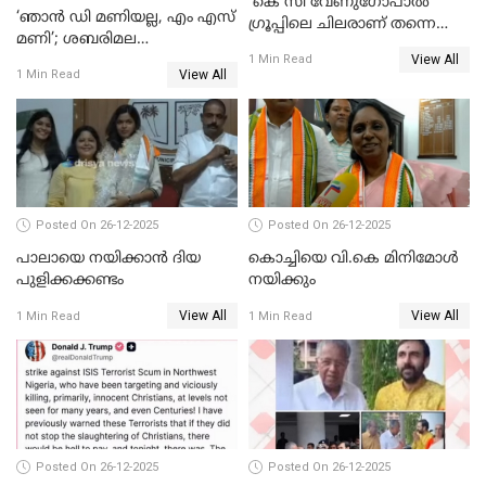
'കെ സി വേണുഗോപാല്‍
‘ഞാൻ ഡി മണിയല്ല, എം എസ്
ഗ്രൂപ്പിലെ ചിലരാണ് തന്നെ
മണി’; ശബരിമല
തഴഞ്ഞത്'; ലാലി ജെയിംസ്
View All
സ്വർണക്കവർച്ചയുമായി ഒരു
1 Min Read
View All
1 Min Read
ബന്ധവും ഇല്ലെന്ന് എസ്ഐടി
ചോദ്യം ചെയ്ത ദിണ്ടിഗലിലെ
വ്യവസായി
Posted On 26-12-2025
Posted On 26-12-2025
പാലായെ നയിക്കാന്‍ ദിയ
കൊച്ചിയെ വി.കെ മിനിമോള്‍
പുളിക്കക്കണ്ടം
നയിക്കും
View All
View All
1 Min Read
1 Min Read
Posted On 26-12-2025
Posted On 26-12-2025