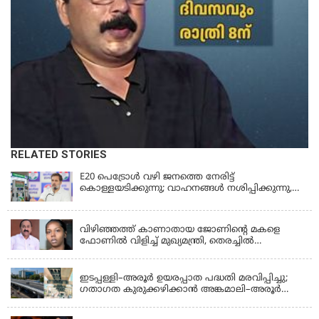
RELATED STORIES
E20 പെട്രോൾ വഴി ജനത്തെ നേരിട്ട്
കൊള്ളയടിക്കുന്നു; വാഹനങ്ങൾ നശിപ്പിക്കുന്നു,
ജീവിതങ്ങൾ നശിപ്പിക്കുന്നുവെന്നും രാഹുൽ ഗാന്ധി
KERALA
വിഴിഞ്ഞത്ത് കാണാതായ ജോണിന്റെ മകളെ
ഫോണിൽ വിളിച്ച് മുഖ്യമന്ത്രി, തെരച്ചിൽ
ഊർജിതമാക്കുമെന്ന് ഉറപ്പ് നൽകി; മന്ത്രി സിപി
KERALA
ജോൺ അഞ്ചുതെങ്ങിൽ; കടലിൽ
പോകുന്നവരെയും ഉൾപ്പെടുത്തി നാളെ ഊർജിത
ഇടപ്പള്ളി–അരൂർ ഉയരപ്പാത പദ്ധതി മരവിപ്പിച്ചു;
തെരച്ചിൽ
ഗതാഗത കുരുക്കഴിക്കാൻ അങ്കമാലി–അരൂർ
ബൈപാസ് പദ്ധതി വേഗത്തിലാക്കുമെന്ന് ഗഡ്കരി
LATEST NEWS