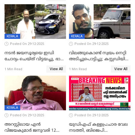
തിരിച്ചടിച്ചു',വെള്ളാപ്പള്ളിയെ
ന്യായീകരിക്കുന്നതിലും
CPIഎക്സിക്യൂട്ടീവിൽ
വിമർശനം
KERALA
KERALA
Posted On 29-12-2025
Posted On 29-12-2025
നടൻ ജയസൂര്യയെ ഇഡി
വിലങ്ങുകൊണ്ട് സ്വയം നെറ്റി
ചോദ്യം ചെയ്ത് വിട്ടയച്ചു, ഭാര്യ
അടിച്ചുപൊട്ടിച്ചു; കസ്റ്റഡിയിൽ
സരിതയുടെയും
എടുക്കുന്നതിനിടെ
View All
View All
1 Min Read
1 Min Read
മൊഴിയെടുത്തു
വധശ്രമക്കേസ് പ്രതി
വിലങ്ങുമായി രക്ഷപ്പെട്ടു;
വ്യാപക തെരച്ചിൽ
KERALA
Posted On 29-12-2025
Posted On 29-12-2025
അറസ്റ്റിലായ എൻ
യുഡിഎഫ് കള്ളപ്രചാര വേല
വിജയകുമാർ ജനുവരി 12
നടത്തി, ബിജെപി