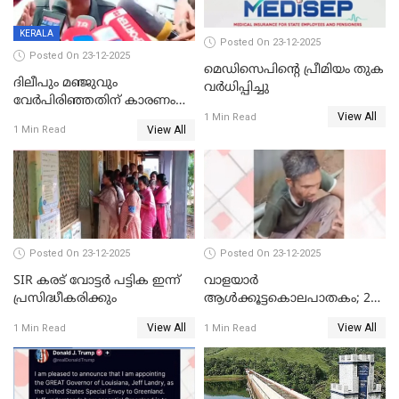
KERALA
Posted On 23-12-2025
Posted On 23-12-2025
മെഡിസെപിന്റെ പ്രീമിയം തുക
ദിലീപും മഞ്ജുവും
വർധിപ്പിച്ചു
വേർപിരിഞ്ഞതിന് കാരണം
View All
ദിലീപ് മഞ്ജുവിന് നൽകിയ ആ
1 Min Read
View All
1 Min Read
പഴയ മൊബൈലിൽ നിന്ന്
കണ്ടെത്തിയ ചാറ്റിൽ
നിന്നാണ്; എട്ടാം പ്രതിക്ക്
മോട്ടീവ് ഉണ്ടായിരുന്നെന്നും
അഡ്വ. ടി.ബി മിനി
Posted On 23-12-2025
Posted On 23-12-2025
SIR കരട് വോട്ടര്‍ പട്ടിക ഇന്ന്
വാളയാർ
പ്രസിദ്ധീകരിക്കും
ആൾക്കൂട്ടകൊലപാതകം; 2
പേർ കൂടി കസ്റ്റഡിയിൽ
View All
View All
1 Min Read
1 Min Read