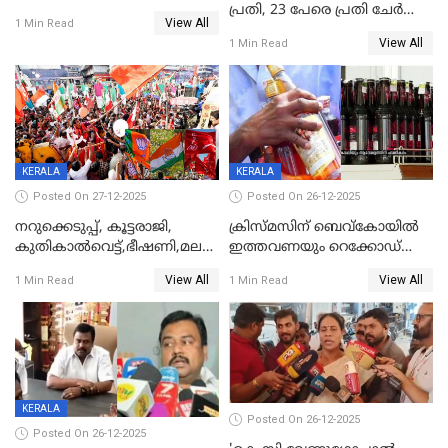
പ്രതി, 23 പേരെ പ്രതി ചേർത്ത്
View All
1 Min Read
കുറ്റപത്രം സമർപ്പിച്ചു
View All
1 Min Read
KERALA
KERALA
Posted On 27-12-2025
Posted On 26-12-2025
നറുക്കെടുപ്പ്, കൂട്ടരാജി,
ക്രിസ്മസിന് ബെവ്‌കോയിൽ
കുതികാൽവെട്ട്,ഭീഷണി,മലബാറിലാകട്ടെ
ഇത്തവണയും റെക്കോഡ്
ട്വിസ്റ്റോട് ട്വിസ്റ്റും; അടിമുടി
വിൽപ്പന;കഴിഞ്ഞവർഷത്തേക്ക
View All
View All
1 Min Read
1 Min Read
നാടകീയമായി പഞ്ചായത്ത്
53 കോടി രൂപയുടെ അധിക
പ്രസിഡന്‍റ് തെരഞ്ഞെടുപ്പ്
വിൽപ്പന; മലയാളി കുടിച്ചു
തീർത്തത് 333 കോടിയുടെ
മദ്യം
KERALA
Posted On 26-12-2025
Posted On 26-12-2025