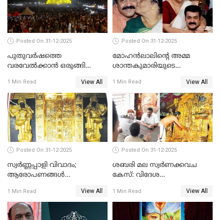
Posted On 31-12-2025
Posted On 31-12-2025
പുതുവര്‍ഷത്തെ
മോഹന്‍ലാലിന്റെ അമ്മ
വരവേല്‍ക്കാന്‍ ഒരുങ്ങി
ശാന്തകുമാരിയുടെ
ലോകം
സംസ്‌കാരം ഇന്ന്
View All
View All
1 Min Read
1 Min Read
Posted On 31-12-2025
Posted On 31-12-2025
സ്വർണ്ണപ്പാളി വിവാദം;
ശബരി മല സ്വർണക്കവച
ആരോപണങ്ങൾ
കേസ്: വിദേശ
അവസാനിക്കുന്നില്ല
വ്യവസായിയുടെ ആരോപണം
View All
View All
1 Min Read
1 Min Read
നിഷേധിച്ച് ഡി മണി