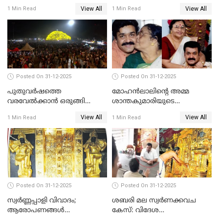
വിട്ടു
View All
View All
1 Min Read
1 Min Read
Posted On 31-12-2025
Posted On 31-12-2025
പുതുവര്‍ഷത്തെ
മോഹന്‍ലാലിന്റെ അമ്മ
വരവേല്‍ക്കാന്‍ ഒരുങ്ങി
ശാന്തകുമാരിയുടെ
ലോകം
സംസ്‌കാരം ഇന്ന്
View All
View All
1 Min Read
1 Min Read
Posted On 31-12-2025
Posted On 31-12-2025
സ്വർണ്ണപ്പാളി വിവാദം;
ശബരി മല സ്വർണക്കവച
ആരോപണങ്ങൾ
കേസ്: വിദേശ