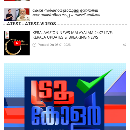
താലൂക്കുകൾക്ക്, തിരുവല്ല താലൂക്ക്,കോട്ടയം
താലൂക്ക് എന്നിവടങ്ങളിൽ അവധി
കേന്ദ്ര സർക്കാരുമായുള്ള ഉന്നതതല
യോഗത്തിനിടെ മാപ്പ് പറഞ്ഞ് മാർക്ക്
സക്കർബർഗ്; മോദിയുടെ വീഡിയോ നീക്കം
LATEST LATEST VIDEOS
ചെയ്തതിൽ പരാമർശമില്ല
KERALAVISION NEWS MALAYALAM 24X7 LIVE:
KERALA UPDATES & BREAKING NEWS
Posted On 03-01-2023