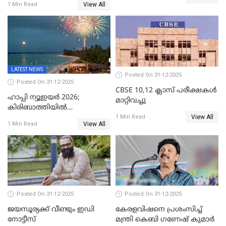
പിടികൂടി
View All
1 Min Read
വൈദികനും ഭാര്യയ്ക്കും
ഉൾപ്പെടെ 11പേർക്കും ജാമ്യം
LATEST NEWS
Posted On 31-12-2025
Posted On 31-12-2025
CBSE 10,12 ക്ലാസ് പരീക്ഷകള്‍
ഹാപ്പി ന്യൂഇയർ 2026;
മാറ്റിവച്ചു
കിരിബാത്തിയിൽ
View All
പുതുവർഷമെത്തി
1 Min Read
View All
1 Min Read
Posted On 31-12-2025
Posted On 31-12-2025
ജയസൂര്യക്ക് വീണ്ടും ഇഡി
കേരളവിഷനെ പ്രശംസിച്ച്
നോട്ടീസ്
മന്ത്രി കെബി ഗണേഷ് കുമാര്‍