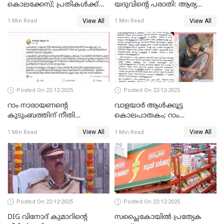
കൊലക്കേസ്; പ്രതികള്‍ക്ക്
യദുവിന്റെ പരാതി: ആര്യ
വീണ്ടും പരോള്‍
രാജേന്ദ്രനും സച്ചിൻ ദേവിനും
View All
View All
1 Min Read
1 Min Read
കോടതി നോട്ടീസ്
Posted On 22-12-2025
Posted On 22-12-2025
റാം നാരായണന്റെ
വാളയാർ ആൾക്കൂട്ട
കുടുംബത്തിന് നീതി
കൊലപാതകം; റാം
ഉറപ്പാക്കും; പിണറായി
നാരായണൻ നേരിട്ടത് ക്രൂര
View All
View All
1 Min Read
1 Min Read
വിജയന്‍
പീഡനം
Posted On 22-12-2025
Posted On 22-12-2025
DIG വിനോദ് കുമാറിന്റെ
സപ്ലൈകോയിൽ പ്രത്യേക