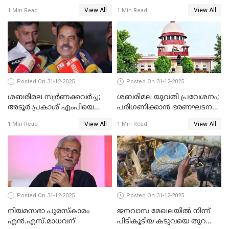
View All
View All
1 Min Read
1 Min Read
Posted On 31-12-2025
Posted On 31-12-2025
ശബരിമല സ്വര്‍ണക്കവര്‍ച്ച;
ശബരിമല യുവതി പ്രവേശനം;
അടൂര്‍ പ്രകാശ് എംപിയെ
പരിഗണിക്കാന്‍ ഭരണഘടന
ചോദ്യം ചെയ്യാൻ SIT
ബെഞ്ച്
View All
View All
1 Min Read
1 Min Read
Posted On 31-12-2025
Posted On 31-12-2025
നിയമസഭാ പുരസ്‌കാരം
ജനവാസ മേഖലയിൽ നിന്ന്
എൻ.എസ്.മാധവന്
പിടികൂടിയ കടുവയെ തുറന്നു