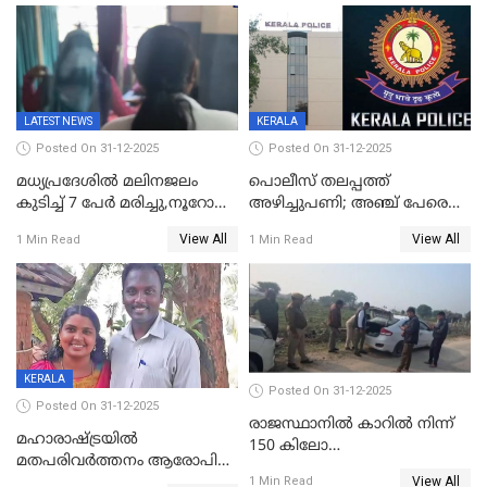
സാങ്കൽപ്പിക കഥകൾ
യോഗതീരുമാനങ്ങൾ
പ്രചരിപ്പിക്കുന്നുവെന്നും
കടകംപള്ളി സുരേന്ദ്രൻ
LATEST NEWS
KERALA
Posted On 31-12-2025
Posted On 31-12-2025
മധ്യപ്രദേശിൽ മലിനജലം
പൊലീസ് തലപ്പത്ത്
കുടിച്ച് 7 പേർ മരിച്ചു,നൂറോളം
അഴിച്ചുപണി; അഞ്ച് പേരെ
പേർ ഗുരുതരാവസ്ഥയിൽ
ഐജി റാങ്കിലേക്ക്
View All
View All
1 Min Read
1 Min Read
ഉയർത്തി,അജിതാ ബീഗം
ക്രൈംബ്രാഞ്ച് ഐജി,
എസ്.ശ്യാംസുന്ദർ
ഇന്റലിജൻസ് ഐജി
KERALA
Posted On 31-12-2025
Posted On 31-12-2025
രാജസ്ഥാനിൽ കാറിൽ നിന്ന്
മഹാരാഷ്ട്രയിൽ
150 കിലോ
മതപരിവർത്തനം ആരോപിച്ചു
സ്ഫോടകവസ്തുക്കൾ
View All
അറസ്റ്റിലായ മലയാളി
1 Min Read