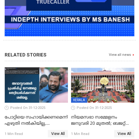
RELATED STORIES
View all news
KERALA
Posted On 31-12-2025
Posted On 31-12-2025
പോറ്റിയെ സഹായിക്കണമെന്ന്
നിയമസഭാ സമ്മേളനം
എഴുതി നൽകിയില്ല,
ജനുവരി 20 മുതല്‍; ബജറ്റ്
ജനങ്ങളെ
അവതരണം അവസാനവാരം;
View All
View All
1 Min Read
1 Min Read
തെറ്റിദ്ധരിപ്പിക്കരുത്,
മന്ത്രിസഭാ