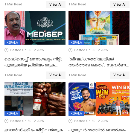
അവസാനിക്കുന്നില്ല
വ്യവസായിയുടെ ആരോപണം
View All
View All
1 Min Read
1 Min Read
നിഷേധിച്ച് ഡി മണി
KERALA
KERALA
Posted On 30-12-2025
Posted On 30-12-2025
മെഡിസെപ്പ് ഒന്നാംഘട്ടം നീട്ടി;
'ശിവലിംഗത്തിലേയ്ക്ക്
പുതുക്കിയ പ്രീമിയം തുക
ആര്‍ത്തവ രക്തം'; സുവര്‍ണ
ഈടാക്കുക ജനുവരി 31
കേരളം ലോട്ടറിയിലെ
View All
View All
1 Min Read
1 Min Read
മുതൽ
ചിത്രത്തിനെതിരെ ഹിന്ദു
ഐക്യവേദി പരാതി നൽകി
KERALA
KERALA
Posted On 30-12-2025
Posted On 30-12-2025
ബ്രാൻഡിക്ക് പേരിട്ട് വൻതുക
പുതുവർഷത്തിൽ വെൽക്കം