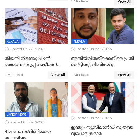
View All
1 Min Read
തിരുവനന്തപുരത്ത് മാത്രം,
തദ്ദേശത്തിലെ യഥാർത്ഥ
കണക്ക് പുറത്ത്
KERALA
KERALA
Posted On 22-12-2025
Posted On 22-12-2025
തീയതി നീട്ടണം; SIRൽ
അതിജീവിതയ്‌ക്കെതിരെ പ്രതി
തെരഞ്ഞെടുപ്പ് കമ്മീഷന്
മാർട്ടിന്റെ വീഡിയോ;
കത്തയച്ച് കേരളം
പ്രചരിപ്പിച്ച മൂന്നുപേർ
View All
View All
1 Min Read
1 Min Read
അറസ്റ്റിൽ; നൂറോളം
സൈറ്റുകളിൽ നിന്നും
വിഡിയോ നീക്കം ചെയ്യാനും
പൊലീസ്
LATEST NEWS
Posted On 22-12-2025
Posted On 22-12-2025
ഇന്ത്യ - ന്യൂസിലാൻഡ് സ്വതന്ത്ര
4 മാസം ഗർഭിണിയായ
വ്യാപാര കരാർ
യുവതിയെ