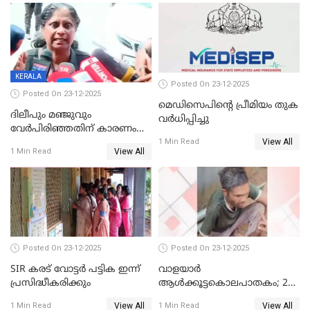
KERALA
Posted On 23-12-2025
Posted On 23-12-2025
മെഡിസെപിന്റെ പ്രീമിയം തുക
ദിലീപും മഞ്ജുവും
വർധിപ്പിച്ചു
വേർപിരിഞ്ഞതിന് കാരണം
View All
ദിലീപ് മഞ്ജുവിന് നൽകിയ ആ
1 Min Read
View All
1 Min Read
പഴയ മൊബൈലിൽ നിന്ന്
കണ്ടെത്തിയ ചാറ്റിൽ
നിന്നാണ്; എട്ടാം പ്രതിക്ക്
മോട്ടീവ് ഉണ്ടായിരുന്നെന്നും
അഡ്വ. ടി.ബി മിനി
Posted On 23-12-2025
Posted On 23-12-2025
SIR കരട് വോട്ടര്‍ പട്ടിക ഇന്ന്
വാളയാർ
പ്രസിദ്ധീകരിക്കും
ആൾക്കൂട്ടകൊലപാതകം; 2
പേർ കൂടി കസ്റ്റഡിയിൽ
View All
View All
1 Min Read
1 Min Read