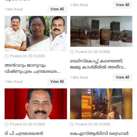
View All
വെട്ടിക്കൊലപ്പെടുത്തി
1 Min Read
View All
1 Min Read
പിതാവും സഹോദരനും;
ദുരഭിമാനക്കൊലയിൽ
നടുങ്ങി കർണാടക
Posted On 22-12-2025
Posted On 22-12-2025
ടെലിസ്‌കോപ്പ് കണ്ടെത്തി;
അൻവറും ജാനുവും
ജമ്മു കാശ്മീരില്‍ അതീവ
വിഷ്ണുപുരം ചന്ദ്രശേഖരന്റെ
ജാഗ്രത നിര്‍ദ്ദേശം
View All
പാർട്ടിയും UDF
1 Min Read
View All
1 Min Read
അസോസിയേറ്റ് അംഗങ്ങൾ;
അസോസിയേറ്റ്
അംഗമാകാനില്ലെന്നും
UDFലേക്കില്ലെന്നും
വിഷ്ണുപുരം ചന്ദ്രശേഖരൻ
Posted On 22-12-2025
Posted On 22-12-2025
ടി പി ചന്ദ്രശേഖരന്‍
കെഎസ്ആർടിസി ഡ്രൈവർ