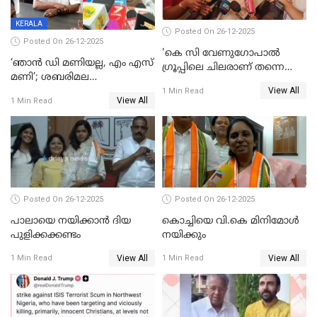
KERALA
Posted On 26-12-2025
Posted On 26-12-2025
'കെ സി വേണുഗോപാല്‍
‘ഞാൻ ഡി മണിയല്ല, എം എസ്
ഗ്രൂപ്പിലെ ചിലരാണ് തന്നെ
മണി’; ശബരിമല
തഴഞ്ഞത്'; ലാലി ജെയിംസ്
View All
സ്വർണക്കവർച്ചയുമായി ഒരു
1 Min Read
View All
1 Min Read
ബന്ധവും ഇല്ലെന്ന് എസ്ഐടി
ചോദ്യം ചെയ്ത ദിണ്ടിഗലിലെ
വ്യവസായി
Posted On 26-12-2025
Posted On 26-12-2025
പാലായെ നയിക്കാന്‍ ദിയ
കൊച്ചിയെ വി.കെ മിനിമോള്‍
പുളിക്കക്കണ്ടം
നയിക്കും
View All
View All
1 Min Read
1 Min Read