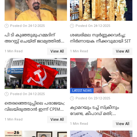
Posted On 24-12-2025
Posted On 24-12-2025
പി ടി കുഞ്ഞുമുഹമ്മദിന്
ശബരിമല സ്വര്‍ണ്ണക്കവര്‍ച്ച;
അറസ്റ്റ് ചെയ്ത് ജാമ്യത്തില്‍
നിർണായക നീക്കവുമായി SIT
വിട്ടു
View All
View All
1 Min Read
1 Min Read
LATEST NEWS
Posted On 24-12-2025
Posted On 23-12-2025
തെരഞ്ഞെടുപ്പിലെ പരാജയം;
ക്യാമറയും ടച്ച് സ്ക്രീനും
വിലയിരുത്താന്‍ ഇന്ന് CPIM
വേണ്ട, കീപാഡ് മതി;
യോഗം
View All
സ്ത്രീകൾക്ക് സ്മാർട്ട് ഫോൺ
1 Min Read
View All
1 Min Read
വിലക്കി രാജ്യത്തെ ഒരു
പഞ്ചായത്ത്