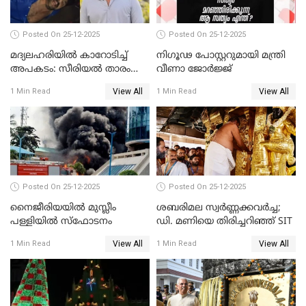
Posted On 25-12-2025
Posted On 25-12-2025
മദ്യലഹരിയിൽ കാറോടിച്ച്
നിഗൂഢ പോസ്റ്ററുമായി മന്ത്രി
അപകടം: സീരിയൽ താരം
വീണാ ജോർജ്ജ്
സിദ്ധാർത്ഥ് പ്രഭുവിനെതിരെ
View All
View All
1 Min Read
1 Min Read
കേസെടുത്തു
Posted On 25-12-2025
Posted On 25-12-2025
നൈജീരിയയിൽ മുസ്ലീം
ശബരിമല സ്വര്‍ണ്ണക്കവര്‍ച്ച;
പള്ളിയില്‍ സ്‌ഫോടനം
ഡി. മണിയെ തിരിച്ചറിഞ്ഞ് SIT
View All
View All
1 Min Read
1 Min Read