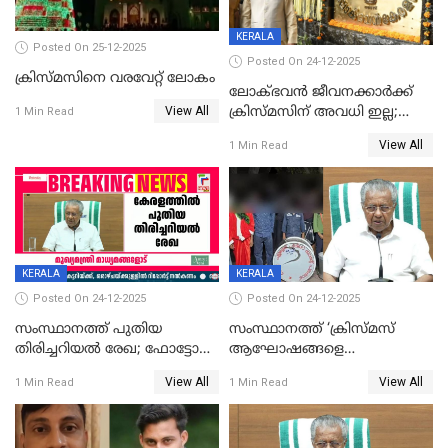
KERALA
Posted On 25-12-2025
Posted On 24-12-2025
ക്രിസ്മസിനെ വരവേറ്റ് ലോകം
ലോക്ഭവൻ ജീവനക്കാർക്ക്
View All
ക്രിസ്മസിന് അവധി ഇല്ല;
1 Min Read
ഹാജരാവാൻ ഉത്തരവ്
View All
1 Min Read
KERALA
KERALA
Posted On 24-12-2025
Posted On 24-12-2025
സംസ്ഥാനത്ത് പുതിയ
സംസ്ഥാനത്ത് ‘ക്രിസ്മസ്
തിരിച്ചറിയല്‍ രേഖ; ഫോട്ടോ
ആഘോഷങ്ങളെ
പതിപ്പിച്ച നേറ്റിവിറ്റി കാര്‍ഡ്
കടന്നാക്രമിയ്ക്കുന്നു; എല്ലാ
View All
View All
1 Min Read
1 Min Read
നല്‍കുമെന്ന് മുഖ്യമന്ത്രി; SIR
ആക്രമണങ്ങൾക്കും പിന്നിലും
ഹെല്‍പ് ഡസ്‌കുകള്‍
സംഘപരിവാർ’; മുഖ്യമന്ത്രി
ആരംഭിക്കാന്‍ മന്ത്രിസഭാ