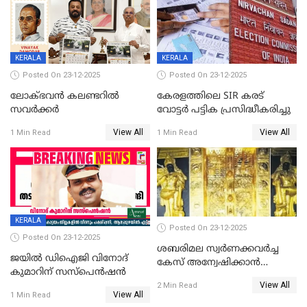
KERALA
KERALA
Posted On 23-12-2025
Posted On 23-12-2025
ലോക്ഭവൻ കലണ്ടറിൽ
കേരളത്തിലെ SIR കരട്
സവർക്കർ
വോട്ടര്‍ പട്ടിക പ്രസിദ്ധീകരിച്ചു
View All
View All
1 Min Read
1 Min Read
KERALA
Posted On 23-12-2025
Posted On 23-12-2025
ശബരിമല സ്വര്‍ണക്കവര്‍ച്ച
ജയിൽ ഡിഐജി വിനോദ്
കേസ് അന്വേഷിക്കാന്‍
കുമാറിന് സസ്പെൻഷൻ
തയ്യാറെന്ന് CBI
View All
2 Min Read
View All
1 Min Read