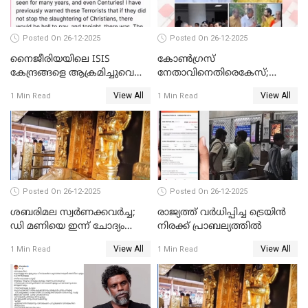
Posted On 26-12-2025
Posted On 26-12-2025
നൈജീരിയയിലെ ISIS
കോണ്‍ഗ്രസ്
കേന്ദ്രങ്ങളെ ആക്രമിച്ചുവെന്ന്
നേതാവിനെതിരെകേസ്;
ട്രംപ്
മുഖ്യമന്ത്രിയും ഉണ്ണികൃഷ്ണന്‍
View All
View All
1 Min Read
1 Min Read
പോറ്റിയും ഒപ്പമുള്ള AI ചിത്രം
പങ്കുവെച്ചു
Posted On 26-12-2025
Posted On 26-12-2025
ശബരിമല സ്വര്‍ണക്കവര്‍ച്ച;
രാജ്യത്ത് വര്‍ധിപ്പിച്ച ട്രെയിന്‍
ഡി മണിയെ ഇന്ന് ചോദ്യം
നിരക്ക് പ്രാബല്യത്തില്‍
ചെയ്യും
View All
View All
1 Min Read
1 Min Read