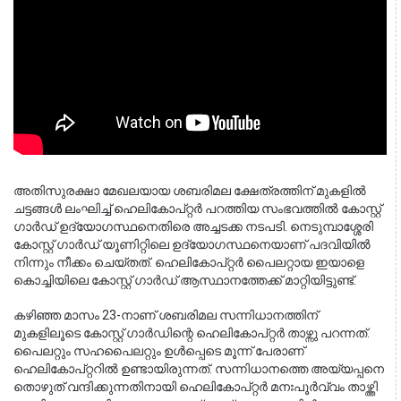
അതിസുരക്ഷാ മേഖലയായ ശബരിമല ക്ഷേത്രത്തിന് മുകളിൽ 
ചട്ടങ്ങൾ ലംഘിച്ച് ഹെലികോപ്റ്റർ പറത്തിയ സംഭവത്തിൽ കോസ്റ്റ് 
ഗാർഡ് ഉദ്യോഗസ്ഥനെതിരെ അച്ചടക്ക നടപടി. നെടുമ്പാശ്ശേരി 
കോസ്റ്റ് ഗാർഡ് യൂണിറ്റിലെ ഉദ്യോഗസ്ഥനെയാണ് പദവിയിൽ 
നിന്നും നീക്കം ചെയ്തത്. ഹെലികോപ്റ്റർ പൈലറ്റായ ഇയാളെ 
കൊച്ചിയിലെ കോസ്റ്റ് ഗാർഡ് ആസ്ഥാനത്തേക്ക് മാറ്റിയിട്ടുണ്ട്.
കഴിഞ്ഞ മാസം 23-നാണ് ശബരിമല സന്നിധാനത്തിന് 
മുകളിലൂടെ കോസ്റ്റ് ഗാർഡിന്റെ ഹെലികോപ്റ്റർ താഴ്ന്നു പറന്നത്. 
പൈലറ്റും സഹപൈലറ്റും ഉൾപ്പെടെ മൂന്ന് പേരാണ് 
ഹെലികോപ്റ്ററിൽ ഉണ്ടായിരുന്നത്. സന്നിധാനത്തെ അയ്യപ്പനെ 
തൊഴുത് വന്ദിക്കുന്നതിനായി ഹെലികോപ്റ്റർ മനഃപൂർവ്വം താഴ്ത്തി 