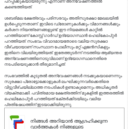
പറപ്പിക്കുകയായിരുന്നു എന്നാണ് അന്വേഷണത്തിൽ 
കണ്ടെത്തിയത്.
ശബരിമല ക്ഷേത്രവും പരിസരവും അതിസുരക്ഷാ മേഖലയിൽ 
ഉൾപ്പെടുന്നതാണ്. ഇവിടെ ഡ്രോണുകൾക്കും വിമാനങ്ങൾക്കും 
കർശന നിയന്ത്രണങ്ങളുണ്ട്. ഈ നിയമങ്ങൾ കാറ്റിൽ 
പറത്തിയാണ് കോസ്റ്റ് ഗാർഡ് ഉദ്യോഗസ്ഥൻ ഹെലികോപ്റ്റർ 
പറത്തിയത്. സംഭവം വിവാദമായതോടെ വലിയ സുരക്ഷാ 
വീഴ്ചയായാണ് സംസ്ഥാന പോലീസും മറ്റ് ഏജൻസികളും 
ഇതിനെ വിലയിരുത്തിയത്. ഇതേത്തുടർന്ന് നടത്തിയ ആഭ്യന്തര 
അന്വേഷണത്തിനൊടുവിലാണ് ഉദ്യോഗസ്ഥനെതിരെ 
നടപടിയെടുക്കാൻ തീരുമാനിച്ചത്.
സംഭവത്തിൽ കൂടുതൽ അന്വേഷണങ്ങൾ നടക്കുകയാണെന്നും 
സുരക്ഷാ പ്രോട്ടോക്കോളുകൾ ലംഘിക്കുന്നവർക്കെതിരെ 
വിട്ടുവീഴ്ചയില്ലാത്ത നടപടികൾ ഉണ്ടാകുമെന്നും അധികൃതർ 
വ്യക്തമാക്കി. പവിത്രമായ ക്ഷേത്രത്തിന് മുകളിൽ ഇത്തരത്തിൽ 
ഹെലികോപ്റ്റർ പറത്തിയത് ഭക്തർക്കിടയിലും വലിയ 
പ്രതിഷേധത്തിന് ഇടയാക്കിയിരുന്നു.
നിങ്ങൾ അറിയാൻ ആഗ്രഹിക്കുന്ന
വാർത്തകൾ നിങ്ങളുടെ