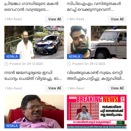
പ്രിയങ്കാ ​ഗാന്ധിയുടെ മകൻ
സിപിഐഎം വസ്തുതകൾ
റൈഹാൻ വാദ്രയുടെ
മറച്ച് വെക്കുന്നുവെന്ന്
വിവാഹനിശ്ചയം
സിപിഐ, 'പത്മകുമാറിനെ
View All
View All
1 Min Read
1 Min Read
കഴിഞ്ഞതായി റിപ്പോർട്ട്
സംരക്ഷിച്ചത്
തിരിച്ചടിച്ചു',വെള്ളാപ്പള്ളിയെ
ന്യായീകരിക്കുന്നതിലും
CPIഎക്സിക്യൂട്ടീവിൽ
വിമർശനം
KERALA
KERALA
Posted On 29-12-2025
Posted On 29-12-2025
നടൻ ജയസൂര്യയെ ഇഡി
വിലങ്ങുകൊണ്ട് സ്വയം നെറ്റി
ചോദ്യം ചെയ്ത് വിട്ടയച്ചു, ഭാര്യ
അടിച്ചുപൊട്ടിച്ചു; കസ്റ്റഡിയിൽ
സരിതയുടെയും
എടുക്കുന്നതിനിടെ
View All
View All
1 Min Read
1 Min Read
മൊഴിയെടുത്തു
വധശ്രമക്കേസ് പ്രതി
വിലങ്ങുമായി രക്ഷപ്പെട്ടു;
വ്യാപക തെരച്ചിൽ
KERALA