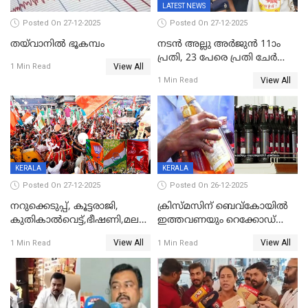
LATEST NEWS
Posted On 27-12-2025
Posted On 27-12-2025
തയ്‌വാനിൽ ഭൂകമ്പം
നടൻ അല്ലു അർജുൻ 11ാം
പ്രതി, 23 പേരെ പ്രതി ചേർത്ത്
View All
1 Min Read
കുറ്റപത്രം സമർപ്പിച്ചു
View All
1 Min Read
KERALA
KERALA
Posted On 27-12-2025
Posted On 26-12-2025
നറുക്കെടുപ്പ്, കൂട്ടരാജി,
ക്രിസ്മസിന് ബെവ്‌കോയിൽ
കുതികാൽവെട്ട്,ഭീഷണി,മലബാറിലാകട്ടെ
ഇത്തവണയും റെക്കോഡ്
ട്വിസ്റ്റോട് ട്വിസ്റ്റും; അടിമുടി
വിൽപ്പന;കഴിഞ്ഞവർഷത്തേക്ക
View All
View All
1 Min Read
1 Min Read
നാടകീയമായി പഞ്ചായത്ത്
53 കോടി രൂപയുടെ അധിക
പ്രസിഡന്‍റ് തെരഞ്ഞെടുപ്പ്
വിൽപ്പന; മലയാളി കുടിച്ചു
തീർത്തത് 333 കോടിയുടെ
മദ്യം