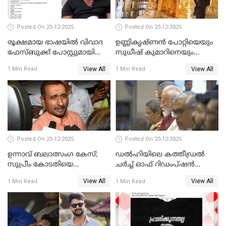
Posted On 25-12-2025
Posted On 25-12-2025
രൂക്ഷമായ ഭാഷയിൽ വിവാദ
ഉണ്ണികൃഷ്ണന്‍ പോറ്റിയെയും
ഫേസ്ബുക്ക് പോസ്റ്റുമായി
സുധീഷ് കുമാറിനെയും
നടൻ വിനായകൻ
വീണ്ടും ചോദ്യം ചെയ്ത് SIT
View All
View All
1 Min Read
1 Min Read
Posted On 25-12-2025
Posted On 25-12-2025
ഉന്നാവ് ബലാത്സംഗ കേസ്;
ഡൽഹിയിലെ കത്തീഡ്രൽ
സുപ്രീം കോടതിയെ
ചർച്ച് ഓഫ് റിഡംപ്ഷൻ
സമീപിക്കാനൊരുങ്ങി
സന്ദർശിച്ച് പ്രധാനമന്ത്രി
View All
View All
1 Min Read
1 Min Read
അതിജീവിത