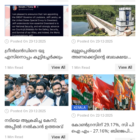
Posted On 23-12-2025
Posted On 23-12-2025
ഗ്രീന്‍ലന്‍ഡിനെ യു
മുല്ലപ്പെരിയാര്‍
എസിനൊപ്പം കൂട്ടിച്ചേര്‍ക്കും
അണക്കെട്ടിന്റെ ബലക്ഷയ
നിര്‍ണയം; പരിശോധന ഇന്ന്
View All
View All
1 Min Read
1 Min Read
തുടങ്ങും
KERALA
Posted On 23-12-2025
Posted On 22-12-2025
നടിയെ ആക്രമിച്ച കേസ്;
കോൺഗ്രസിന് 29.17%, സി പി
അപ്പീൽ നൽകാൻ ഉത്തരവ്
ഐ എം - 27.16%; ബിജെപി
View All
20% കടന്നത്
1 Min Read