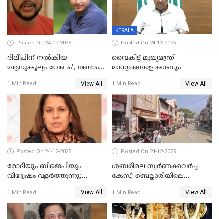
യോഗ തീരുമാനം
KERALA
Posted On 24-12-2025
Posted On 24-12-2025
ദിലീപിന് നല്‍കിയ
വൈകിട്ട് മുഖ്യമന്ത്രി
ആനുകൂല്യം വേണം'; രണ്ടാം
മാധ്യമങ്ങളെ കാണും
പ്രതി മാര്‍ട്ടിന്‍
View All
View All
1 Min Read
1 Min Read
ഹൈക്കോടതിയില്‍
Posted On 24-12-2025
Posted On 24-12-2025
മോദിയും ബിജെപിയും
ശബരിമല സ്വര്‍ണക്കവര്‍ച്ച
വിദ്വേഷം വളർത്തുന്നു;
കേസ്; ബെല്ലാരിയിലെ
പ്രതിഷേധവിമായി
ജ്വല്ലറിയില്‍ പരിശോധന
View All
View All
1 Min Read
1 Min Read
കോൺഗ്രസ്