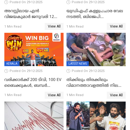
Posted On 29-12-2025
Posted On 29-12-2025
അറസ്റ്റിലായ എൻ
യുഡിഎഫ് കള്ളപ്രചാര വേല
വിജയകുമാർ ജനുവരി 12
നടത്തി, ബിജെപി
വരെ റിമാൻഡിൽ;
ഹിന്ദുവർഗീയത പ്രചരിപ്പിച്ചു,
View All
View All
1 Min Read
1 Min Read
ജാമ്യാപേക്ഷ ഈ മാസം 31ന്
ശബരിമല അത്ര
പരിഗണിക്കും
തിരിച്ചടിയായില്ല,സർക്കാരിനെക്കുറ
ജനങ്ങൾക്ക് മികച്ച
അഭിപ്രായം, എല്‍ഡിഎഫ്
അധികാരം നിലനിര്‍ത്തും,
ലോക്സഭ
തെരഞ്ഞെടുപ്പിനേക്കാൾ 17
KERALA
LATEST NEWS
ലക്ഷം വോട്ട് ലഭിച്ചു
Posted On 29-12-2025
Posted On 29-12-2025
വരിക്കാർക്ക് 200 ടിവി, 100 EV
തിക്കിലും തിരക്കിലും
ബൈക്കുകൾ, ബമ്പർ
വിമാനത്താവളത്തില്‍ നിലത്ത്
സമ്മാനമായി EV കാർ
വീണ് വിജയ്
View All
View All
1 Min Read
1 Min Read
ഉൾപ്പെടെ 2 കോടി രൂപയുടെ
സമ്മാനങ്ങളുമായി
കേരളവിഷൻ ബ്രോഡ്ബാൻഡ്
കണക്ട്&വിൻ