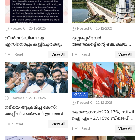
Posted On 23-12-2025
Posted On 23-12-2025
ഗ്രീന്‍ലന്‍ഡിനെ യു
മുല്ലപ്പെരിയാര്‍
എസിനൊപ്പം കൂട്ടിച്ചേര്‍ക്കും
അണക്കെട്ടിന്റെ ബലക്ഷയ
നിര്‍ണയം; പരിശോധന ഇന്ന്
View All
View All
1 Min Read
1 Min Read
തുടങ്ങും
KERALA
Posted On 23-12-2025
Posted On 22-12-2025
നടിയെ ആക്രമിച്ച കേസ്;
കോൺഗ്രസിന് 29.17%, സി പി
അപ്പീൽ നൽകാൻ ഉത്തരവ്
ഐ എം - 27.16%; ബിജെപി
View All
20% കടന്നത്
1 Min Read
View All
1 Min Read
തിരുവനന്തപുരത്ത് മാത്രം,
തദ്ദേശത്തിലെ യഥാർത്ഥ