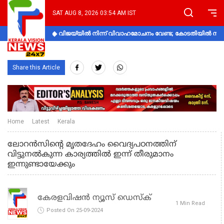
SAT AUG 8, 2026 03:54 AM IST
വിജയ്‌യിൽ നിന്ന് വിവാഹമോചനം വേണ്ട; കോടതിയിൽ നിലപാ
Share this Article
Home
Latest
Kerala
ലോറന്‍സിന്റെ മൃതദേഹം വൈദ്യപഠനത്തിന്
വിട്ടുനല്‍കുന്ന കാര്യത്തില്‍ ഇന്ന് തീരുമാനം
ഇന്നുണ്ടായേക്കും
കേരളവിഷൻ ന്യൂസ് ഡെസ്‌ക്
1 Min Read
Posted On 25-09-2024