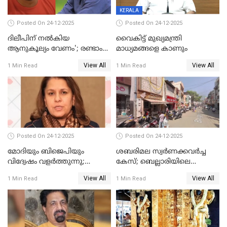
KERALA
Posted On 24-12-2025
Posted On 24-12-2025
ദിലീപിന് നല്‍കിയ
വൈകിട്ട് മുഖ്യമന്ത്രി
ആനുകൂല്യം വേണം'; രണ്ടാം
മാധ്യമങ്ങളെ കാണും
പ്രതി മാര്‍ട്ടിന്‍
View All
View All
1 Min Read
1 Min Read
ഹൈക്കോടതിയില്‍
Posted On 24-12-2025
Posted On 24-12-2025
മോദിയും ബിജെപിയും
ശബരിമല സ്വര്‍ണക്കവര്‍ച്ച
വിദ്വേഷം വളർത്തുന്നു;
കേസ്; ബെല്ലാരിയിലെ
പ്രതിഷേധവിമായി
ജ്വല്ലറിയില്‍ പരിശോധന
View All
View All
1 Min Read
1 Min Read
കോൺഗ്രസ്