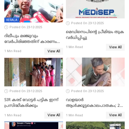
KERALA
Posted On 23-12-2025
Posted On 23-12-2025
മെഡിസെപിന്റെ പ്രീമിയം തുക
ദിലീപും മഞ്ജുവും
വർധിപ്പിച്ചു
വേർപിരിഞ്ഞതിന് കാരണം
View All
ദിലീപ് മഞ്ജുവിന് നൽകിയ ആ
1 Min Read
View All
1 Min Read
പഴയ മൊബൈലിൽ നിന്ന്
കണ്ടെത്തിയ ചാറ്റിൽ
നിന്നാണ്; എട്ടാം പ്രതിക്ക്
മോട്ടീവ് ഉണ്ടായിരുന്നെന്നും
അഡ്വ. ടി.ബി മിനി
Posted On 23-12-2025
Posted On 23-12-2025
SIR കരട് വോട്ടര്‍ പട്ടിക ഇന്ന്
വാളയാർ
പ്രസിദ്ധീകരിക്കും
ആൾക്കൂട്ടകൊലപാതകം; 2
പേർ കൂടി കസ്റ്റഡിയിൽ
View All
View All
1 Min Read
1 Min Read