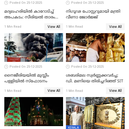
Posted On 25-12-2025
Posted On 25-12-2025
മദ്യലഹരിയിൽ കാറോടിച്ച്
നിഗൂഢ പോസ്റ്ററുമായി മന്ത്രി
അപകടം: സീരിയൽ താരം
വീണാ ജോർജ്ജ്
സിദ്ധാർത്ഥ് പ്രഭുവിനെതിരെ
View All
View All
1 Min Read
1 Min Read
കേസെടുത്തു
Posted On 25-12-2025
Posted On 25-12-2025
നൈജീരിയയിൽ മുസ്ലീം
ശബരിമല സ്വര്‍ണ്ണക്കവര്‍ച്ച;
പള്ളിയില്‍ സ്‌ഫോടനം
ഡി. മണിയെ തിരിച്ചറിഞ്ഞ് SIT
View All
View All
1 Min Read
1 Min Read
KERALA