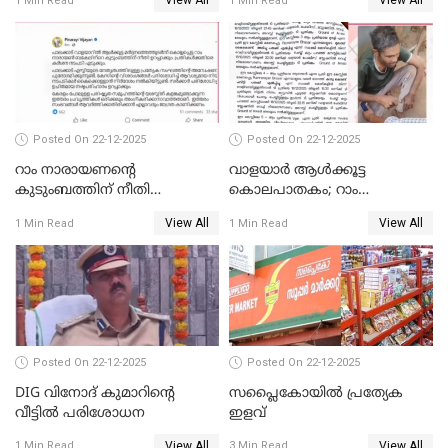
View All
View All
1 Min Read
1 Min Read
കോടതി നോട്ടീസ്
Posted On 22-12-2025
Posted On 22-12-2025
റാം നാരായണന്റെ
വാളയാർ ആൾക്കൂട്ട
കുടുംബത്തിന് നീതി
കൊലപാതകം; റാം
ഉറപ്പാക്കും; പിണറായി
നാരായണൻ നേരിട്ടത് ക്രൂര
View All
View All
1 Min Read
1 Min Read
വിജയന്‍
പീഡനം
Posted On 22-12-2025
Posted On 22-12-2025
DIG വിനോദ് കുമാറിന്റെ
സപ്ലൈകോയിൽ പ്രത്യേക
വീട്ടില്‍ പരിശോധന
ഇളവ്
View All
View All
1 Min Read
3 Min Read