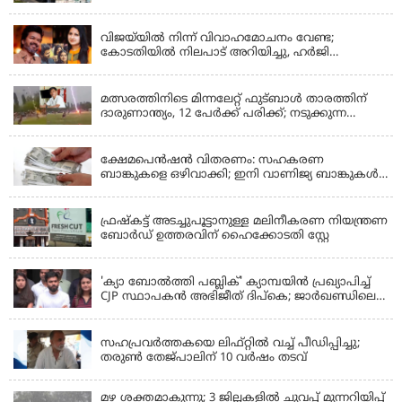
ബൈപാസ് പദ്ധതി വേഗത്തിലാക്കുമെന്ന് ഗഡ്കരി
LATEST NEWS
വിജയ്‌യിൽ നിന്ന് വിവാഹമോചനം വേണ്ട;
കോടതിയിൽ നിലപാട് അറിയിച്ചു, ഹർജി
പിൻവലിക്കുന്നെന്ന് സംഗീത
LATEST NEWS
മത്സരത്തിനിടെ മിന്നലേറ്റ് ഫുട്‌ബാൾ താരത്തിന്
ദാരുണാന്ത്യം, 12 പേർക്ക് പരിക്ക്; നടുക്കുന്ന
വീഡിയോ
KERALA
ക്ഷേമപെൻഷൻ വിതരണം: സഹകരണ
ബാങ്കുകളെ ഒഴിവാക്കി; ഇനി വാണിജ്യ ബാങ്കുകൾ
മാത്രം
KERALA
ഫ്രഷ്‌കട്ട് അടച്ചുപൂട്ടാനുള്ള മലിനീകരണ നിയന്ത്രണ
ബോർഡ് ഉത്തരവിന് ഹൈക്കോടതി സ്റ്റേ
KERALA
'ക്യാ ബോൽത്തി പബ്ലിക്' ക്യാമ്പയിൻ പ്രഖ്യാപിച്ച്
CJP സ്ഥാപകൻ അഭിജീത് ദിപ്കെ; ജാർഖണ്ഡിലെ
വിദ്യാർത്ഥി പ്രക്ഷോഭത്തിലും മറുപടി
LATEST NEWS
സഹപ്രവർത്തകയെ ലിഫ്റ്റിൽ വച്ച് പീഡിപ്പിച്ചു;
തരുൺ തേജ്‌പാലിന് 10 വർഷം തടവ്
മഴ ശക്തമാകുന്നു; 3 ജില്ലകളിൽ ചുവപ്പ് മുന്നറിയിപ്പ്