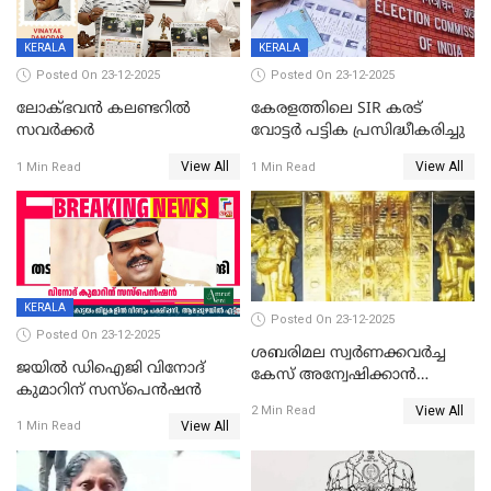
KERALA
KERALA
Posted On 23-12-2025
Posted On 23-12-2025
ലോക്ഭവൻ കലണ്ടറിൽ
കേരളത്തിലെ SIR കരട്
സവർക്കർ
വോട്ടര്‍ പട്ടിക പ്രസിദ്ധീകരിച്ചു
View All
View All
1 Min Read
1 Min Read
KERALA
Posted On 23-12-2025
Posted On 23-12-2025
ശബരിമല സ്വര്‍ണക്കവര്‍ച്ച
ജയിൽ ഡിഐജി വിനോദ്
കേസ് അന്വേഷിക്കാന്‍
കുമാറിന് സസ്പെൻഷൻ
തയ്യാറെന്ന് CBI
View All
2 Min Read
View All
1 Min Read