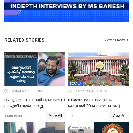
RELATED STORIES
View all news
KERALA
Posted On 31-12-2025
Posted On 31-12-2025
പോറ്റിയെ സഹായിക്കണമെന്ന്
നിയമസഭാ സമ്മേളനം
എഴുതി നൽകിയില്ല,
ജനുവരി 20 മുതല്‍; ബജറ്റ്
ജനങ്ങളെ
അവതരണം അവസാനവാരം;
View All
View All
1 Min Read
1 Min Read
തെറ്റിദ്ധരിപ്പിക്കരുത്,
മന്ത്രിസഭാ
സാങ്കൽപ്പിക കഥകൾ
യോഗതീരുമാനങ്ങൾ
പ്രചരിപ്പിക്കുന്നുവെന്നും