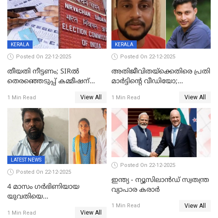
കണക്ക് പുറത്ത്
KERALA
KERALA
Posted On 22-12-2025
Posted On 22-12-2025
തീയതി നീട്ടണം; SIRൽ
അതിജീവിതയ്‌ക്കെതിരെ പ്രതി
തെരഞ്ഞെടുപ്പ് കമ്മീഷന്
മാർട്ടിന്റെ വീഡിയോ;
കത്തയച്ച് കേരളം
പ്രചരിപ്പിച്ച മൂന്നുപേർ
View All
View All
1 Min Read
1 Min Read
അറസ്റ്റിൽ; നൂറോളം
സൈറ്റുകളിൽ നിന്നും
വിഡിയോ നീക്കം ചെയ്യാനും
പൊലീസ്
LATEST NEWS
Posted On 22-12-2025
Posted On 22-12-2025
ഇന്ത്യ - ന്യൂസിലാൻഡ് സ്വതന്ത്ര
4 മാസം ഗർഭിണിയായ
വ്യാപാര കരാർ
യുവതിയെ
View All
വെട്ടിക്കൊലപ്പെടുത്തി
1 Min Read
View All
1 Min Read
പിതാവും സഹോദരനും;