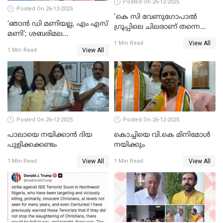
Posted On 26-12-2025
Posted On 26-12-2025
'കെ സി വേണുഗോപാല്‍
‘ഞാൻ ഡി മണിയല്ല, എം എസ്
ഗ്രൂപ്പിലെ ചിലരാണ് തന്നെ
മണി’; ശബരിമല
തഴഞ്ഞത്'; ലാലി ജെയിംസ്
View All
സ്വർണക്കവർച്ചയുമായി ഒരു
1 Min Read
View All
1 Min Read
ബന്ധവും ഇല്ലെന്ന് എസ്ഐടി
ചോദ്യം ചെയ്ത ദിണ്ടിഗലിലെ
വ്യവസായി
Posted On 26-12-2025
Posted On 26-12-2025
പാലായെ നയിക്കാന്‍ ദിയ
കൊച്ചിയെ വി.കെ മിനിമോള്‍
പുളിക്കക്കണ്ടം
നയിക്കും
View All
View All
1 Min Read
1 Min Read