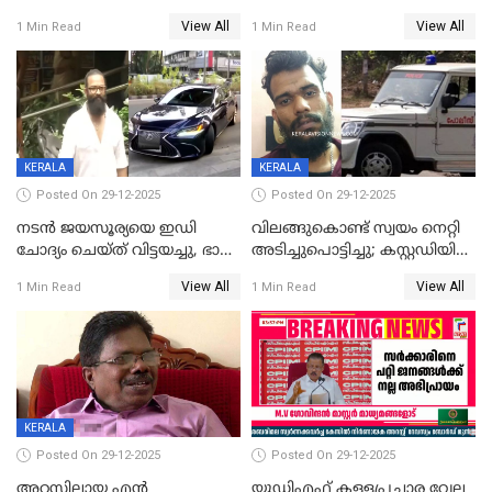
വിവാഹനിശ്ചയം
സിപിഐ, 'പത്മകുമാറിനെ
View All
View All
1 Min Read
1 Min Read
കഴിഞ്ഞതായി റിപ്പോർട്ട്
സംരക്ഷിച്ചത്
തിരിച്ചടിച്ചു',വെള്ളാപ്പള്ളിയെ
ന്യായീകരിക്കുന്നതിലും
CPIഎക്സിക്യൂട്ടീവിൽ
വിമർശനം
KERALA
KERALA
Posted On 29-12-2025
Posted On 29-12-2025
നടൻ ജയസൂര്യയെ ഇഡി
വിലങ്ങുകൊണ്ട് സ്വയം നെറ്റി
ചോദ്യം ചെയ്ത് വിട്ടയച്ചു, ഭാര്യ
അടിച്ചുപൊട്ടിച്ചു; കസ്റ്റഡിയിൽ
സരിതയുടെയും
എടുക്കുന്നതിനിടെ
View All
View All
1 Min Read
1 Min Read
മൊഴിയെടുത്തു
വധശ്രമക്കേസ് പ്രതി
വിലങ്ങുമായി രക്ഷപ്പെട്ടു;
വ്യാപക തെരച്ചിൽ
KERALA
Posted On 29-12-2025
Posted On 29-12-2025
അറസ്റ്റിലായ എൻ
യുഡിഎഫ് കള്ളപ്രചാര വേല