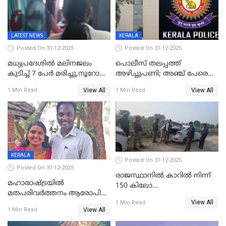
കടകംപള്ളി സുരേന്ദ്രൻ
LATEST NEWS
KERALA
Posted On 31-12-2025
Posted On 31-12-2025
മധ്യപ്രദേശിൽ മലിനജലം
പൊലീസ് തലപ്പത്ത്
കുടിച്ച് 7 പേർ മരിച്ചു,നൂറോളം
അഴിച്ചുപണി; അഞ്ച് പേരെ
പേർ ഗുരുതരാവസ്ഥയിൽ
ഐജി റാങ്കിലേക്ക്
View All
View All
1 Min Read
1 Min Read
ഉയർത്തി,അജിതാ ബീഗം
ക്രൈംബ്രാഞ്ച് ഐജി,
എസ്.ശ്യാംസുന്ദർ
ഇന്റലിജൻസ് ഐജി
KERALA
Posted On 31-12-2025
Posted On 31-12-2025
രാജസ്ഥാനിൽ കാറിൽ നിന്ന്
മഹാരാഷ്ട്രയിൽ
150 കിലോ
മതപരിവർത്തനം ആരോപിച്ചു
സ്ഫോടകവസ്തുക്കൾ
View All
അറസ്റ്റിലായ മലയാളി
1 Min Read
പിടികൂടി
View All
1 Min Read
വൈദികനും ഭാര്യയ്ക്കും
ഉൾപ്പെടെ 11പേർക്കും ജാമ്യം