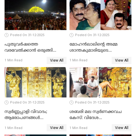
Posted On 31-12-2025
Posted On 31-12-2025
പുതുവര്‍ഷത്തെ
മോഹന്‍ലാലിന്റെ അമ്മ
വരവേല്‍ക്കാന്‍ ഒരുങ്ങി
ശാന്തകുമാരിയുടെ
ലോകം
സംസ്‌കാരം ഇന്ന്
View All
View All
1 Min Read
1 Min Read
Posted On 31-12-2025
Posted On 31-12-2025
സ്വർണ്ണപ്പാളി വിവാദം;
ശബരി മല സ്വർണക്കവച
ആരോപണങ്ങൾ
കേസ്: വിദേശ
അവസാനിക്കുന്നില്ല
വ്യവസായിയുടെ ആരോപണം
View All
View All
1 Min Read
1 Min Read
നിഷേധിച്ച് ഡി മണി