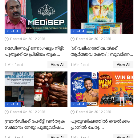
KERALA
KERALA
Posted On 30-12-2025
Posted On 30-12-2025
മെഡിസെപ്പ് ഒന്നാംഘട്ടം നീട്ടി;
'ശിവലിംഗത്തിലേയ്ക്ക്
പുതുക്കിയ പ്രീമിയം തുക
ആര്‍ത്തവ രക്തം'; സുവര്‍ണ
ഈടാക്കുക ജനുവരി 31
കേരളം ലോട്ടറിയിലെ
View All
View All
1 Min Read
1 Min Read
മുതൽ
ചിത്രത്തിനെതിരെ ഹിന്ദു
ഐക്യവേദി പരാതി നൽകി
KERALA
KERALA
Posted On 30-12-2025
Posted On 30-12-2025
ബ്രാൻഡിക്ക് പേരിട്ട് വൻതുക
പുതുവർഷത്തിൽ വെൽക്കം
സമ്മാനം നേടൂ; പുതുവർഷ
പ്ലാനിൽ ചേരൂ,
ഓഫറുമായി ബെവ്‌കോ
350എംപിപിഎസ് വേഗതയിൽ
View All
View All
1 Min Read
1 Min Read