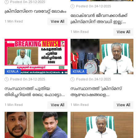
Posted On 25-12-2025
Posted On 24-12-2025
ക്രിസ്മസിനെ വരവേറ്റ് ലോകം
ലോക്ഭവൻ ജീവനക്കാർക്ക്
View All
ക്രിസ്മസിന് അവധി ഇല്ല;
1 Min Read
ഹാജരാവാൻ ഉത്തരവ്
View All
1 Min Read
KERALA
KERALA
Posted On 24-12-2025
Posted On 24-12-2025
സംസ്ഥാനത്ത് പുതിയ
സംസ്ഥാനത്ത് ‘ക്രിസ്മസ്
തിരിച്ചറിയല്‍ രേഖ; ഫോട്ടോ
ആഘോഷങ്ങളെ
പതിപ്പിച്ച നേറ്റിവിറ്റി കാര്‍ഡ്
കടന്നാക്രമിയ്ക്കുന്നു; എല്ലാ
View All
View All
1 Min Read
1 Min Read
നല്‍കുമെന്ന് മുഖ്യമന്ത്രി; SIR
ആക്രമണങ്ങൾക്കും പിന്നിലും
ഹെല്‍പ് ഡസ്‌കുകള്‍
സംഘപരിവാർ’; മുഖ്യമന്ത്രി
ആരംഭിക്കാന്‍ മന്ത്രിസഭാ
യോഗ തീരുമാനം