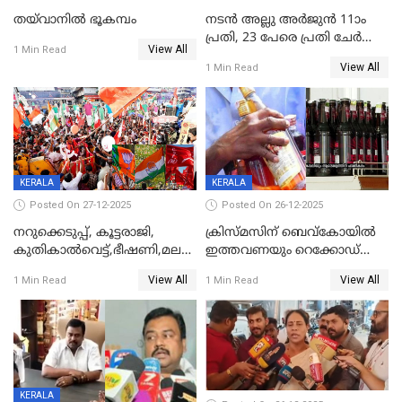
തയ്‌വാനിൽ ഭൂകമ്പം
നടൻ അല്ലു അർജുൻ 11ാം
പ്രതി, 23 പേരെ പ്രതി ചേർത്ത്
View All
1 Min Read
കുറ്റപത്രം സമർപ്പിച്ചു
View All
1 Min Read
KERALA
KERALA
Posted On 27-12-2025
Posted On 26-12-2025
നറുക്കെടുപ്പ്, കൂട്ടരാജി,
ക്രിസ്മസിന് ബെവ്‌കോയിൽ
കുതികാൽവെട്ട്,ഭീഷണി,മലബാറിലാകട്ടെ
ഇത്തവണയും റെക്കോഡ്
ട്വിസ്റ്റോട് ട്വിസ്റ്റും; അടിമുടി
വിൽപ്പന;കഴിഞ്ഞവർഷത്തേക്ക
View All
View All
1 Min Read
1 Min Read
നാടകീയമായി പഞ്ചായത്ത്
53 കോടി രൂപയുടെ അധിക
പ്രസിഡന്‍റ് തെരഞ്ഞെടുപ്പ്
വിൽപ്പന; മലയാളി കുടിച്ചു
തീർത്തത് 333 കോടിയുടെ
മദ്യം
KERALA