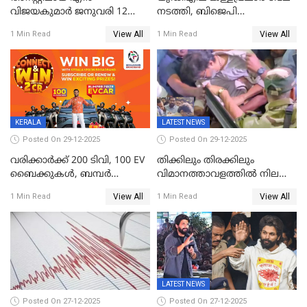
വിജയകുമാർ ജനുവരി 12
നടത്തി, ബിജെപി
വരെ റിമാൻഡിൽ;
ഹിന്ദുവർഗീയത പ്രചരിപ്പിച്ചു,
View All
View All
1 Min Read
1 Min Read
ജാമ്യാപേക്ഷ ഈ മാസം 31ന്
ശബരിമല അത്ര
പരിഗണിക്കും
തിരിച്ചടിയായില്ല,സർക്കാരിനെക്കുറ
ജനങ്ങൾക്ക് മികച്ച
അഭിപ്രായം, എല്‍ഡിഎഫ്
അധികാരം നിലനിര്‍ത്തും,
ലോക്സഭ
തെരഞ്ഞെടുപ്പിനേക്കാൾ 17
KERALA
LATEST NEWS
ലക്ഷം വോട്ട് ലഭിച്ചു
Posted On 29-12-2025
Posted On 29-12-2025
വരിക്കാർക്ക് 200 ടിവി, 100 EV
തിക്കിലും തിരക്കിലും
ബൈക്കുകൾ, ബമ്പർ
വിമാനത്താവളത്തില്‍ നിലത്ത്
സമ്മാനമായി EV കാർ
വീണ് വിജയ്
View All
View All
1 Min Read
1 Min Read
ഉൾപ്പെടെ 2 കോടി രൂപയുടെ
സമ്മാനങ്ങളുമായി
കേരളവിഷൻ ബ്രോഡ്ബാൻഡ്
കണക്ട്&വിൻ
LATEST NEWS
Posted On 27-12-2025
Posted On 27-12-2025