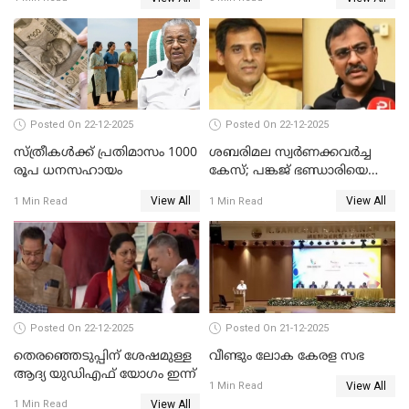
Posted On 22-12-2025
Posted On 22-12-2025
സ്ത്രീകള്‍ക്ക് പ്രതിമാസം 1000
ശബരിമല സ്വര്‍ണക്കവര്‍ച്ച
രൂപ ധനസഹായം
കേസ്; പങ്കജ് ഭണ്ഡാരിയെയും
ഗോവര്‍ധനെയും കസ്റ്റഡിയില്‍
View All
View All
1 Min Read
1 Min Read
വാങ്ങാന്‍ SIT
Posted On 22-12-2025
Posted On 21-12-2025
തെരഞ്ഞെടുപ്പിന് ശേഷമുള്ള
വീണ്ടും ലോക കേരള സഭ
ആദ്യ യുഡിഎഫ് യോഗം ഇന്ന്
View All
1 Min Read
View All
1 Min Read