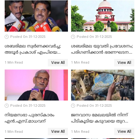
Posted On 31-12-2025
Posted On 31-12-2025
ശബരിമല സ്വര്‍ണക്കവര്‍ച്ച;
ശബരിമല യുവതി പ്രവേശനം;
അടൂര്‍ പ്രകാശ് എംപിയെ
പരിഗണിക്കാന്‍ ഭരണഘടന
ചോദ്യം ചെയ്യാൻ SIT
ബെഞ്ച്
View All
View All
1 Min Read
1 Min Read
Posted On 31-12-2025
Posted On 31-12-2025
നിയമസഭാ പുരസ്‌കാരം
ജനവാസ മേഖലയിൽ നിന്ന്
എൻ.എസ്.മാധവന്
പിടികൂടിയ കടുവയെ തുറന്നു
വിട്ടു
View All
View All
1 Min Read
1 Min Read