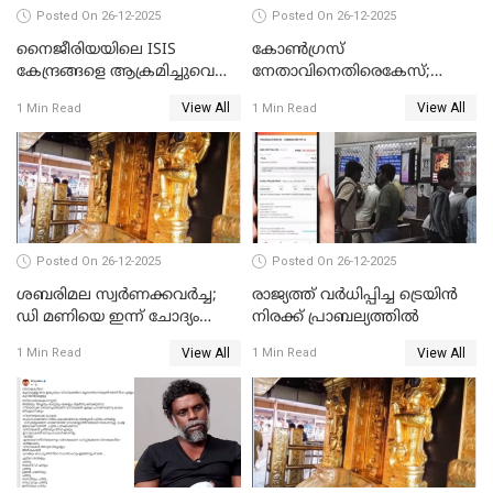
Posted On 26-12-2025
Posted On 26-12-2025
നൈജീരിയയിലെ ISIS
കോണ്‍ഗ്രസ്
കേന്ദ്രങ്ങളെ ആക്രമിച്ചുവെന്ന്
നേതാവിനെതിരെകേസ്;
ട്രംപ്
മുഖ്യമന്ത്രിയും ഉണ്ണികൃഷ്ണന്‍
View All
View All
1 Min Read
1 Min Read
പോറ്റിയും ഒപ്പമുള്ള AI ചിത്രം
പങ്കുവെച്ചു
Posted On 26-12-2025
Posted On 26-12-2025
ശബരിമല സ്വര്‍ണക്കവര്‍ച്ച;
രാജ്യത്ത് വര്‍ധിപ്പിച്ച ട്രെയിന്‍
ഡി മണിയെ ഇന്ന് ചോദ്യം
നിരക്ക് പ്രാബല്യത്തില്‍
ചെയ്യും
View All
View All
1 Min Read
1 Min Read