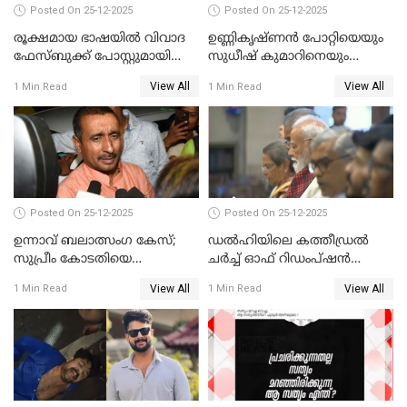
Posted On 25-12-2025
Posted On 25-12-2025
രൂക്ഷമായ ഭാഷയിൽ വിവാദ
ഉണ്ണികൃഷ്ണന്‍ പോറ്റിയെയും
ഫേസ്ബുക്ക് പോസ്റ്റുമായി
സുധീഷ് കുമാറിനെയും
നടൻ വിനായകൻ
വീണ്ടും ചോദ്യം ചെയ്ത് SIT
View All
View All
1 Min Read
1 Min Read
Posted On 25-12-2025
Posted On 25-12-2025
ഉന്നാവ് ബലാത്സംഗ കേസ്;
ഡൽഹിയിലെ കത്തീഡ്രൽ
സുപ്രീം കോടതിയെ
ചർച്ച് ഓഫ് റിഡംപ്ഷൻ
സമീപിക്കാനൊരുങ്ങി
സന്ദർശിച്ച് പ്രധാനമന്ത്രി
View All
View All
1 Min Read
1 Min Read
അതിജീവിത