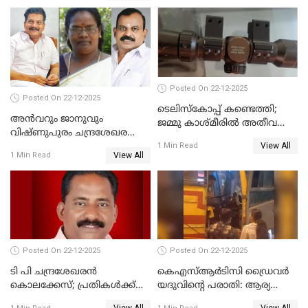
ദുരഭിമാനക്കൊലയിൽ
നടുങ്ങി കർണാടക
Posted On 22-12-2025
Posted On 22-12-2025
ടെലിസ്‌കോപ്പ് കണ്ടെത്തി;
അൻവറും ജാനുവും
ജമ്മു കാശ്മീരില്‍ അതീവ
വിഷ്ണുപുരം ചന്ദ്രശേഖരന്റെ
ജാഗ്രത നിര്‍ദ്ദേശം
View All
പാർട്ടിയും UDF
1 Min Read
View All
1 Min Read
അസോസിയേറ്റ് അംഗങ്ങൾ;
അസോസിയേറ്റ്
അംഗമാകാനില്ലെന്നും
UDFലേക്കില്ലെന്നും
വിഷ്ണുപുരം ചന്ദ്രശേഖരൻ
Posted On 22-12-2025
Posted On 22-12-2025
ടി പി ചന്ദ്രശേഖരന്‍
കെഎസ്ആർടിസി ഡ്രൈവർ
കൊലക്കേസ്; പ്രതികള്‍ക്ക്
യദുവിന്റെ പരാതി: ആര്യ
വീണ്ടും പരോള്‍
രാജേന്ദ്രനും സച്ചിൻ ദേവിനും