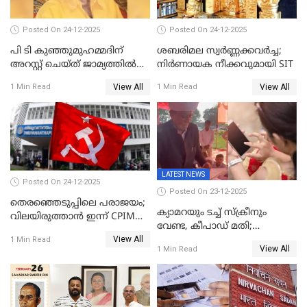
Posted On 24-12-2025
Posted On 24-12-2025
പി ടി കുഞ്ഞുമുഹമ്മദിന്
ശബരിമല സ്വര്‍ണ്ണക്കവര്‍ച്ച;
അറസ്റ്റ് ചെയ്ത് ജാമ്യത്തില്‍
നിർണായക നീക്കവുമായി SIT
വിട്ടു
View All
View All
1 Min Read
1 Min Read
LATEST NEWS
Posted On 24-12-2025
Posted On 23-12-2025
തെരഞ്ഞെടുപ്പിലെ പരാജയം;
ക്യാമറയും ടച്ച് സ്ക്രീനും
വിലയിരുത്താന്‍ ഇന്ന് CPIM
വേണ്ട, കീപാഡ് മതി;
യോഗം
View All
സ്ത്രീകൾക്ക് സ്മാർട്ട് ഫോൺ
1 Min Read
View All
1 Min Read
വിലക്കി രാജ്യത്തെ ഒരു
പഞ്ചായത്ത്