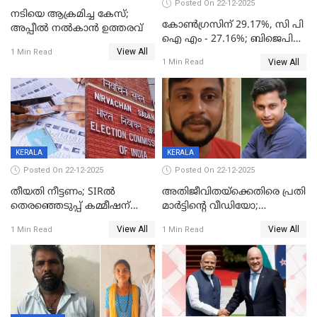
Posted On 22-12-2025
നടിയെ ആക്രമിച്ച കേസ്;
കോൺഗ്രസിന് 29.17%, സി പി
അപ്പീൽ നൽകാൻ ഉത്തരവ്
ഐ എം - 27.16%; ബിജെപി
View All
20% കടന്നത്
1 Min Read
View All
1 Min Read
തിരുവനന്തപുരത്ത് മാത്രം,
തദ്ദേശത്തിലെ യഥാർത്ഥ
കണക്ക് പുറത്ത്
KERALA
KERALA
Posted On 22-12-2025
Posted On 22-12-2025
തീയതി നീട്ടണം; SIRൽ
അതിജീവിതയ്‌ക്കെതിരെ പ്രതി
തെരഞ്ഞെടുപ്പ് കമ്മീഷന്
മാർട്ടിന്റെ വീഡിയോ;
കത്തയച്ച് കേരളം
പ്രചരിപ്പിച്ച മൂന്നുപേർ
View All
View All
1 Min Read
1 Min Read
അറസ്റ്റിൽ; നൂറോളം
സൈറ്റുകളിൽ നിന്നും
വിഡിയോ നീക്കം ചെയ്യാനും
പൊലീസ്