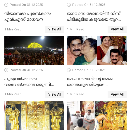
Posted On 31-12-2025
Posted On 31-12-2025
നിയമസഭാ പുരസ്‌കാരം
ജനവാസ മേഖലയിൽ നിന്ന്
എൻ.എസ്.മാധവന്
പിടികൂടിയ കടുവയെ തുറന്നു
വിട്ടു
View All
View All
1 Min Read
1 Min Read
Posted On 31-12-2025
Posted On 31-12-2025
പുതുവര്‍ഷത്തെ
മോഹന്‍ലാലിന്റെ അമ്മ
വരവേല്‍ക്കാന്‍ ഒരുങ്ങി
ശാന്തകുമാരിയുടെ
ലോകം
സംസ്‌കാരം ഇന്ന്
View All
View All
1 Min Read
1 Min Read