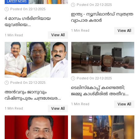
LATEST NEWS
Posted On 22-12-2025
Posted On 22-12-2025
ഇന്ത്യ - ന്യൂസിലാൻഡ് സ്വതന്ത്ര
4 മാസം ഗർഭിണിയായ
വ്യാപാര കരാർ
യുവതിയെ
View All
വെട്ടിക്കൊലപ്പെടുത്തി
1 Min Read
View All
1 Min Read
പിതാവും സഹോദരനും;
ദുരഭിമാനക്കൊലയിൽ
നടുങ്ങി കർണാടക
Posted On 22-12-2025
Posted On 22-12-2025
ടെലിസ്‌കോപ്പ് കണ്ടെത്തി;
അൻവറും ജാനുവും
ജമ്മു കാശ്മീരില്‍ അതീവ
വിഷ്ണുപുരം ചന്ദ്രശേഖരന്റെ
ജാഗ്രത നിര്‍ദ്ദേശം
View All
പാർട്ടിയും UDF
1 Min Read
View All
1 Min Read
അസോസിയേറ്റ് അംഗങ്ങൾ;
അസോസിയേറ്റ്
അംഗമാകാനില്ലെന്നും
UDFലേക്കില്ലെന്നും
വിഷ്ണുപുരം ചന്ദ്രശേഖരൻ