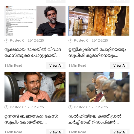
Posted On 25-12-2025
Posted On 25-12-2025
രൂക്ഷമായ ഭാഷയിൽ വിവാദ
ഉണ്ണികൃഷ്ണന്‍ പോറ്റിയെയും
ഫേസ്ബുക്ക് പോസ്റ്റുമായി
സുധീഷ് കുമാറിനെയും
നടൻ വിനായകൻ
വീണ്ടും ചോദ്യം ചെയ്ത് SIT
View All
View All
1 Min Read
1 Min Read
Posted On 25-12-2025
Posted On 25-12-2025
ഉന്നാവ് ബലാത്സംഗ കേസ്;
ഡൽഹിയിലെ കത്തീഡ്രൽ
സുപ്രീം കോടതിയെ
ചർച്ച് ഓഫ് റിഡംപ്ഷൻ
സമീപിക്കാനൊരുങ്ങി
സന്ദർശിച്ച് പ്രധാനമന്ത്രി
View All
View All
1 Min Read
1 Min Read