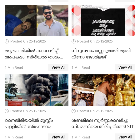
അതിജീവിത
Posted On 25-12-2025
Posted On 25-12-2025
മദ്യലഹരിയിൽ കാറോടിച്ച്
നിഗൂഢ പോസ്റ്ററുമായി മന്ത്രി
അപകടം: സീരിയൽ താരം
വീണാ ജോർജ്ജ്
സിദ്ധാർത്ഥ് പ്രഭുവിനെതിരെ
View All
View All
1 Min Read
1 Min Read
കേസെടുത്തു
Posted On 25-12-2025
Posted On 25-12-2025
നൈജീരിയയിൽ മുസ്ലീം
ശബരിമല സ്വര്‍ണ്ണക്കവര്‍ച്ച;
പള്ളിയില്‍ സ്‌ഫോടനം
ഡി. മണിയെ തിരിച്ചറിഞ്ഞ് SIT
View All
View All
1 Min Read
1 Min Read