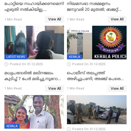
പോറ്റിയെ സഹായിക്കണമെന്ന്
നിയമസഭാ സമ്മേളനം
എഴുതി നൽകിയില്ല,
ജനുവരി 20 മുതല്‍; ബജറ്റ്
ജനങ്ങളെ
അവതരണം അവസാനവാരം;
View All
View All
1 Min Read
1 Min Read
തെറ്റിദ്ധരിപ്പിക്കരുത്,
മന്ത്രിസഭാ
സാങ്കൽപ്പിക കഥകൾ
യോഗതീരുമാനങ്ങൾ
പ്രചരിപ്പിക്കുന്നുവെന്നും
കടകംപള്ളി സുരേന്ദ്രൻ
LATEST NEWS
KERALA
Posted On 31-12-2025
Posted On 31-12-2025
മധ്യപ്രദേശിൽ മലിനജലം
പൊലീസ് തലപ്പത്ത്
കുടിച്ച് 7 പേർ മരിച്ചു,നൂറോളം
അഴിച്ചുപണി; അഞ്ച് പേരെ
പേർ ഗുരുതരാവസ്ഥയിൽ
ഐജി റാങ്കിലേക്ക്
View All
View All
1 Min Read
1 Min Read
ഉയർത്തി,അജിതാ ബീഗം
ക്രൈംബ്രാഞ്ച് ഐജി,
എസ്.ശ്യാംസുന്ദർ
ഇന്റലിജൻസ് ഐജി
KERALA
Posted On 31-12-2025