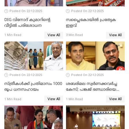
Posted On 22-12-2025
Posted On 22-12-2025
DIG വിനോദ് കുമാറിന്റെ
സപ്ലൈകോയിൽ പ്രത്യേക
വീട്ടില്‍ പരിശോധന
ഇളവ്
View All
View All
1 Min Read
3 Min Read
Posted On 22-12-2025
Posted On 22-12-2025
സ്ത്രീകള്‍ക്ക് പ്രതിമാസം 1000
ശബരിമല സ്വര്‍ണക്കവര്‍ച്ച
രൂപ ധനസഹായം
കേസ്; പങ്കജ് ഭണ്ഡാരിയെയും
ഗോവര്‍ധനെയും കസ്റ്റഡിയില്‍
View All
View All
1 Min Read
1 Min Read
വാങ്ങാന്‍ SIT