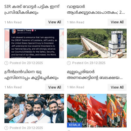
SIR കരട് വോട്ടര്‍ പട്ടിക ഇന്ന്
വാളയാർ
പ്രസിദ്ധീകരിക്കും
ആൾക്കൂട്ടകൊലപാതകം; 2
പേർ കൂടി കസ്റ്റഡിയിൽ
View All
View All
1 Min Read
1 Min Read
Posted On 23-12-2025
Posted On 23-12-2025
ഗ്രീന്‍ലന്‍ഡിനെ യു
മുല്ലപ്പെരിയാര്‍
എസിനൊപ്പം കൂട്ടിച്ചേര്‍ക്കും
അണക്കെട്ടിന്റെ ബലക്ഷയ
നിര്‍ണയം; പരിശോധന ഇന്ന്
View All
View All
1 Min Read
1 Min Read
തുടങ്ങും
KERALA
Posted On 23-12-2025