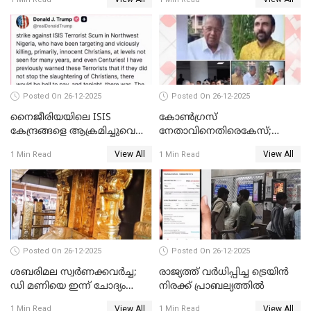
Posted On 26-12-2025
Posted On 26-12-2025
നൈജീരിയയിലെ ISIS
കോണ്‍ഗ്രസ്
കേന്ദ്രങ്ങളെ ആക്രമിച്ചുവെന്ന്
നേതാവിനെതിരെകേസ്;
ട്രംപ്
മുഖ്യമന്ത്രിയും ഉണ്ണികൃഷ്ണന്‍
View All
View All
1 Min Read
1 Min Read
പോറ്റിയും ഒപ്പമുള്ള AI ചിത്രം
പങ്കുവെച്ചു
Posted On 26-12-2025
Posted On 26-12-2025
ശബരിമല സ്വര്‍ണക്കവര്‍ച്ച;
രാജ്യത്ത് വര്‍ധിപ്പിച്ച ട്രെയിന്‍
ഡി മണിയെ ഇന്ന് ചോദ്യം
നിരക്ക് പ്രാബല്യത്തില്‍
ചെയ്യും
View All
View All
1 Min Read
1 Min Read