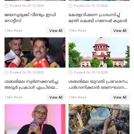
Posted On 31-12-2025
Posted On 31-12-2025
ജയസൂര്യക്ക് വീണ്ടും ഇഡി
കേരളവിഷനെ പ്രശംസിച്ച്
നോട്ടീസ്
മന്ത്രി കെബി ഗണേഷ് കുമാര്‍
View All
View All
1 Min Read
1 Min Read
Posted On 31-12-2025
Posted On 31-12-2025
ശബരിമല സ്വര്‍ണക്കവര്‍ച്ച;
ശബരിമല യുവതി പ്രവേശനം;
അടൂര്‍ പ്രകാശ് എംപിയെ
പരിഗണിക്കാന്‍ ഭരണഘടന
ചോദ്യം ചെയ്യാൻ SIT
ബെഞ്ച്
View All
View All
1 Min Read
1 Min Read