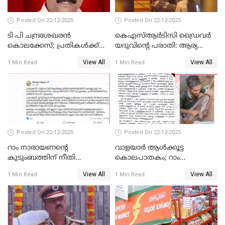
Posted On 22-12-2025
Posted On 22-12-2025
ടി പി ചന്ദ്രശേഖരന്‍
കെഎസ്ആർടിസി ഡ്രൈവർ
കൊലക്കേസ്; പ്രതികള്‍ക്ക്
യദുവിന്റെ പരാതി: ആര്യ
വീണ്ടും പരോള്‍
രാജേന്ദ്രനും സച്ചിൻ ദേവിനും
View All
View All
1 Min Read
1 Min Read
കോടതി നോട്ടീസ്
Posted On 22-12-2025
Posted On 22-12-2025
റാം നാരായണന്റെ
വാളയാർ ആൾക്കൂട്ട
കുടുംബത്തിന് നീതി
കൊലപാതകം; റാം
ഉറപ്പാക്കും; പിണറായി
നാരായണൻ നേരിട്ടത് ക്രൂര
View All
View All
1 Min Read
1 Min Read
വിജയന്‍
പീഡനം