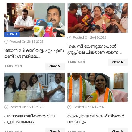
പ്രസിഡന്‍റ് തെരഞ്ഞെടുപ്പ്
വിൽപ്പന; മലയാളി കുടിച്ചു
തീർത്തത് 333 കോടിയുടെ
മദ്യം
KERALA
Posted On 26-12-2025
Posted On 26-12-2025
'കെ സി വേണുഗോപാല്‍
‘ഞാൻ ഡി മണിയല്ല, എം എസ്
ഗ്രൂപ്പിലെ ചിലരാണ് തന്നെ
മണി’; ശബരിമല
തഴഞ്ഞത്'; ലാലി ജെയിംസ്
View All
സ്വർണക്കവർച്ചയുമായി ഒരു
1 Min Read
View All
1 Min Read
ബന്ധവും ഇല്ലെന്ന് എസ്ഐടി
ചോദ്യം ചെയ്ത ദിണ്ടിഗലിലെ
വ്യവസായി
Posted On 26-12-2025
Posted On 26-12-2025
പാലായെ നയിക്കാന്‍ ദിയ
കൊച്ചിയെ വി.കെ മിനിമോള്‍
പുളിക്കക്കണ്ടം
നയിക്കും
View All
View All
1 Min Read
1 Min Read