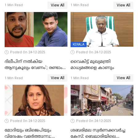
പതിപ്പിച്ച നേറ്റിവിറ്റി കാര്‍ഡ്
കടന്നാക്രമിയ്ക്കുന്നു; എല്ലാ
View All
View All
1 Min Read
1 Min Read
നല്‍കുമെന്ന് മുഖ്യമന്ത്രി; SIR
ആക്രമണങ്ങൾക്കും പിന്നിലും
ഹെല്‍പ് ഡസ്‌കുകള്‍
സംഘപരിവാർ’; മുഖ്യമന്ത്രി
ആരംഭിക്കാന്‍ മന്ത്രിസഭാ
യോഗ തീരുമാനം
KERALA
Posted On 24-12-2025
Posted On 24-12-2025
ദിലീപിന് നല്‍കിയ
വൈകിട്ട് മുഖ്യമന്ത്രി
ആനുകൂല്യം വേണം'; രണ്ടാം
മാധ്യമങ്ങളെ കാണും
പ്രതി മാര്‍ട്ടിന്‍
View All
View All
1 Min Read
1 Min Read
ഹൈക്കോടതിയില്‍
Posted On 24-12-2025
Posted On 24-12-2025
മോദിയും ബിജെപിയും
ശബരിമല സ്വര്‍ണക്കവര്‍ച്ച
വിദ്വേഷം വളർത്തുന്നു;
കേസ്; ബെല്ലാരിയിലെ