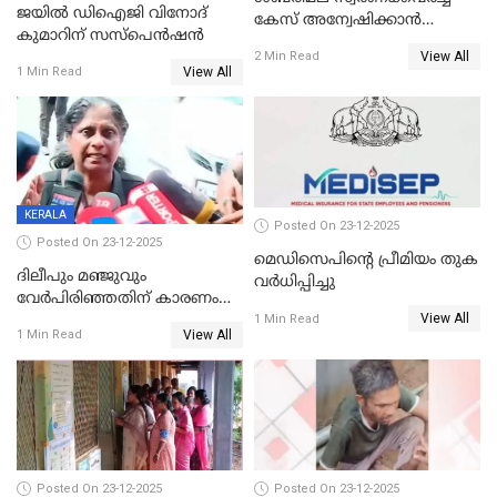
ജയിൽ ഡിഐജി വിനോദ്
കേസ് അന്വേഷിക്കാന്‍
കുമാറിന് സസ്പെൻഷൻ
തയ്യാറെന്ന് CBI
View All
2 Min Read
View All
1 Min Read
KERALA
Posted On 23-12-2025
Posted On 23-12-2025
മെഡിസെപിന്റെ പ്രീമിയം തുക
ദിലീപും മഞ്ജുവും
വർധിപ്പിച്ചു
വേർപിരിഞ്ഞതിന് കാരണം
View All
ദിലീപ് മഞ്ജുവിന് നൽകിയ ആ
1 Min Read
View All
1 Min Read
പഴയ മൊബൈലിൽ നിന്ന്
കണ്ടെത്തിയ ചാറ്റിൽ
നിന്നാണ്; എട്ടാം പ്രതിക്ക്
മോട്ടീവ് ഉണ്ടായിരുന്നെന്നും
അഡ്വ. ടി.ബി മിനി
Posted On 23-12-2025
Posted On 23-12-2025