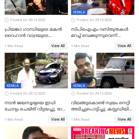
KERALA
Posted On 30-12-2025
Posted On 29-12-2025
പ്രിയങ്കാ ​ഗാന്ധിയുടെ മകൻ
സിപിഐഎം വസ്തുതകൾ
റൈഹാൻ വാദ്രയുടെ
മറച്ച് വെക്കുന്നുവെന്ന്
വിവാഹനിശ്ചയം
സിപിഐ, 'പത്മകുമാറിനെ
View All
View All
1 Min Read
1 Min Read
കഴിഞ്ഞതായി റിപ്പോർട്ട്
സംരക്ഷിച്ചത്
തിരിച്ചടിച്ചു',വെള്ളാപ്പള്ളിയെ
ന്യായീകരിക്കുന്നതിലും
CPIഎക്സിക്യൂട്ടീവിൽ
വിമർശനം
KERALA
KERALA
Posted On 29-12-2025
Posted On 29-12-2025
നടൻ ജയസൂര്യയെ ഇഡി
വിലങ്ങുകൊണ്ട് സ്വയം നെറ്റി
ചോദ്യം ചെയ്ത് വിട്ടയച്ചു, ഭാര്യ
അടിച്ചുപൊട്ടിച്ചു; കസ്റ്റഡിയിൽ
സരിതയുടെയും
എടുക്കുന്നതിനിടെ
View All
View All
1 Min Read
1 Min Read
മൊഴിയെടുത്തു
വധശ്രമക്കേസ് പ്രതി
വിലങ്ങുമായി രക്ഷപ്പെട്ടു;
വ്യാപക തെരച്ചിൽ