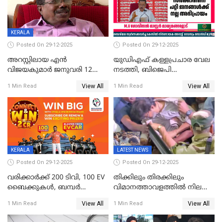
KERALA
Posted On 29-12-2025
Posted On 29-12-2025
അറസ്റ്റിലായ എൻ
യുഡിഎഫ് കള്ളപ്രചാര വേല
വിജയകുമാർ ജനുവരി 12
നടത്തി, ബിജെപി
വരെ റിമാൻഡിൽ;
ഹിന്ദുവർഗീയത പ്രചരിപ്പിച്ചു,
View All
View All
1 Min Read
1 Min Read
ജാമ്യാപേക്ഷ ഈ മാസം 31ന്
ശബരിമല അത്ര
പരിഗണിക്കും
തിരിച്ചടിയായില്ല,സർക്കാരിനെക്കുറ
ജനങ്ങൾക്ക് മികച്ച
അഭിപ്രായം, എല്‍ഡിഎഫ്
അധികാരം നിലനിര്‍ത്തും,
ലോക്സഭ
തെരഞ്ഞെടുപ്പിനേക്കാൾ 17
KERALA
LATEST NEWS
ലക്ഷം വോട്ട് ലഭിച്ചു
Posted On 29-12-2025
Posted On 29-12-2025
വരിക്കാർക്ക് 200 ടിവി, 100 EV
തിക്കിലും തിരക്കിലും
ബൈക്കുകൾ, ബമ്പർ
വിമാനത്താവളത്തില്‍ നിലത്ത്
സമ്മാനമായി EV കാർ
വീണ് വിജയ്
View All
View All
1 Min Read
1 Min Read
ഉൾപ്പെടെ 2 കോടി രൂപയുടെ
സമ്മാനങ്ങളുമായി