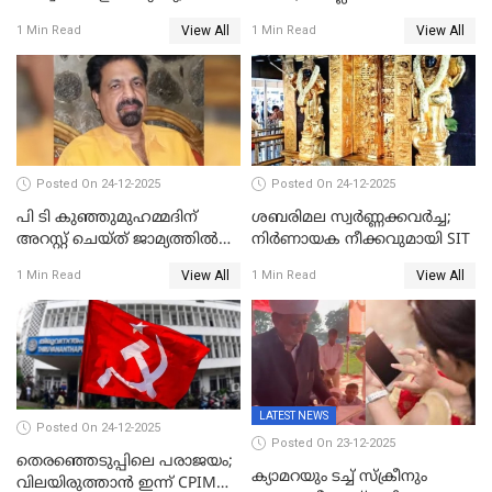
പ്രതിഷേധവിമായി
ജ്വല്ലറിയില്‍ പരിശോധന
View All
View All
1 Min Read
1 Min Read
കോൺഗ്രസ്
Posted On 24-12-2025
Posted On 24-12-2025
പി ടി കുഞ്ഞുമുഹമ്മദിന്
ശബരിമല സ്വര്‍ണ്ണക്കവര്‍ച്ച;
അറസ്റ്റ് ചെയ്ത് ജാമ്യത്തില്‍
നിർണായക നീക്കവുമായി SIT
വിട്ടു
View All
View All
1 Min Read
1 Min Read
LATEST NEWS
Posted On 24-12-2025
Posted On 23-12-2025
തെരഞ്ഞെടുപ്പിലെ പരാജയം;
ക്യാമറയും ടച്ച് സ്ക്രീനും
വിലയിരുത്താന്‍ ഇന്ന് CPIM