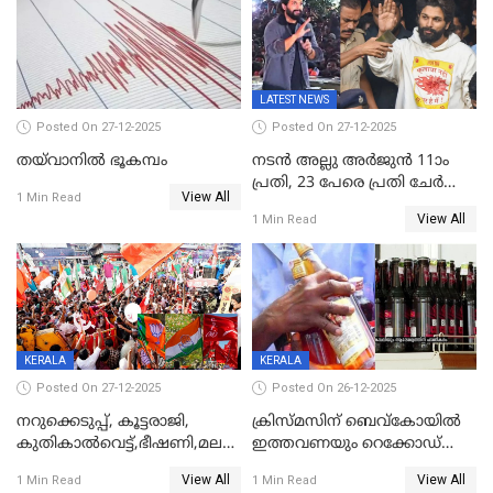
കേരളവിഷൻ ബ്രോഡ്ബാൻഡ്
കണക്ട്&വിൻ
LATEST NEWS
Posted On 27-12-2025
Posted On 27-12-2025
തയ്‌വാനിൽ ഭൂകമ്പം
നടൻ അല്ലു അർജുൻ 11ാം
പ്രതി, 23 പേരെ പ്രതി ചേർത്ത്
View All
1 Min Read
കുറ്റപത്രം സമർപ്പിച്ചു
View All
1 Min Read
KERALA
KERALA
Posted On 27-12-2025
Posted On 26-12-2025
നറുക്കെടുപ്പ്, കൂട്ടരാജി,
ക്രിസ്മസിന് ബെവ്‌കോയിൽ
കുതികാൽവെട്ട്,ഭീഷണി,മലബാറിലാകട്ടെ
ഇത്തവണയും റെക്കോഡ്
ട്വിസ്റ്റോട് ട്വിസ്റ്റും; അടിമുടി
വിൽപ്പന;കഴിഞ്ഞവർഷത്തേക്ക
View All
View All
1 Min Read
1 Min Read
നാടകീയമായി പഞ്ചായത്ത്
53 കോടി രൂപയുടെ അധിക