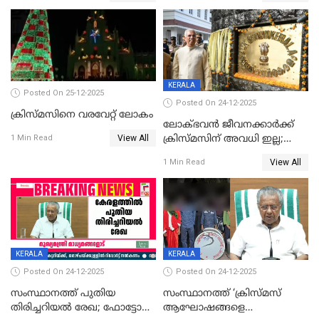
KERALA
Posted On 25-12-2025
Posted On 24-12-2025
ക്രിസ്മസിനെ വരവേറ്റ് ലോകം
ലോക്ഭവൻ ജീവനക്കാർക്ക്
View All
ക്രിസ്മസിന് അവധി ഇല്ല;
1 Min Read
ഹാജരാവാൻ ഉത്തരവ്
View All
1 Min Read
KERALA
KERALA
Posted On 24-12-2025
Posted On 24-12-2025
സംസ്ഥാനത്ത് പുതിയ
സംസ്ഥാനത്ത് ‘ക്രിസ്മസ്
തിരിച്ചറിയല്‍ രേഖ; ഫോട്ടോ
ആഘോഷങ്ങളെ