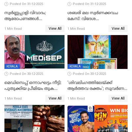
Posted On 31-12-2025
Posted On 31-12-2025
സ്വർണ്ണപ്പാളി വിവാദം;
ശബരി മല സ്വർണക്കവച
ആരോപണങ്ങൾ
കേസ്: വിദേശ
അവസാനിക്കുന്നില്ല
വ്യവസായിയുടെ ആരോപണം
View All
View All
1 Min Read
1 Min Read
നിഷേധിച്ച് ഡി മണി
KERALA
KERALA
Posted On 30-12-2025
Posted On 30-12-2025
മെഡിസെപ്പ് ഒന്നാംഘട്ടം നീട്ടി;
'ശിവലിംഗത്തിലേയ്ക്ക്
പുതുക്കിയ പ്രീമിയം തുക
ആര്‍ത്തവ രക്തം'; സുവര്‍ണ
ഈടാക്കുക ജനുവരി 31
കേരളം ലോട്ടറിയിലെ
View All
View All
1 Min Read
1 Min Read
മുതൽ
ചിത്രത്തിനെതിരെ ഹിന്ദു
ഐക്യവേദി പരാതി നൽകി