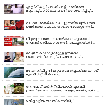
പ്ലാസ്റ്റിക് കുപ്പി പദ്ധതി പാളി; കാലിയായ
മദ്യക്കുപ്പിക്ക് 20 രൂപ പദ്ധതി അവസാനിപ്പിച്ച്
ബെവ്‌കോ
LATEST NEWS
വാഹനം മോഡിഫൈ ചെയ്യുന്നതിന് മുൻപ് ഒന്ന്
ശ്രദ്ധിക്കണേ, വാഹനങ്ങളുടെ രൂപമാറ്റത്തിൽ
മാനദണ്ഡങ്ങൾ നിശ്ചയിക്കാൻ സംസ്ഥാന
KERALA
സർക്കാരുകൾക്ക് അധികാരമില്ലെന്ന് കേന്ദ്രമന്ത്രി
വിദ്യാഭ്യാസ സ്ഥാപനങ്ങൾക്ക് നാളെ അവധി
താലൂക്ക് അടിസ്ഥാനത്തിൽ; ആലപ്പുഴയിൽ 3
താലൂക്കുകൾക്ക്, തിരുവല്ല താലൂക്ക്,കോട്ടയം
താലൂക്ക് എന്നിവടങ്ങളിൽ അവധി
കേന്ദ്ര സർക്കാരുമായുള്ള ഉന്നതതല
യോഗത്തിനിടെ മാപ്പ് പറഞ്ഞ് മാർക്ക്
സക്കർബർഗ്; മോദിയുടെ വീഡിയോ നീക്കം
KERALA
ചെയ്തതിൽ പരാമർശമില്ല
മഴ മുന്നറിയിപ്പില്‍ മാറ്റം; നാല് ജില്ലകളിലെ ഓറഞ്ച്
മുന്നറിയിപ്പ് പിന്‍വലിച്ചു
KERALA
അനലോഗ് പനീറിന് വിലക്കേർപ്പെടുത്തി
ഇന്ത്യയിലെ ഒരു സംസ്ഥാനം കൂടി; ലംഘിച്ചാൽ പിഴ
ഒരു ലക്ഷം
5 ജില്ലകളില്‍ ഓറഞ്ച് മുന്നറിയിപ്പ്