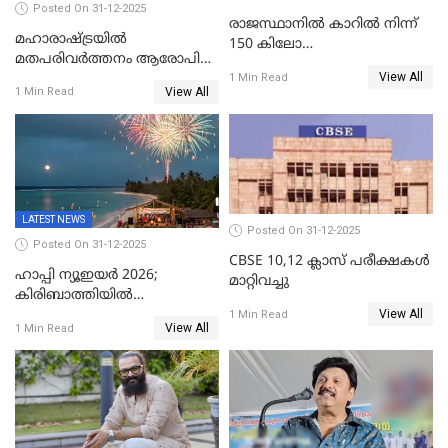
Posted On 31-12-2025
രാജസ്ഥാനിൽ കാറിൽ നിന്ന്
മഹാരാഷ്ട്രയിൽ
150 കിലോ
മതപരിവർത്തനം ആരോപിച്ചു
സ്ഫോടകവസ്തുക്കൾ
View All
അറസ്റ്റിലായ മലയാളി
1 Min Read
പിടികൂടി
View All
1 Min Read
വൈദികനും ഭാര്യയ്ക്കും
ഉൾപ്പെടെ 11പേർക്കും ജാമ്യം
LATEST NEWS
Posted On 31-12-2025
Posted On 31-12-2025
CBSE 10,12 ക്ലാസ് പരീക്ഷകള്‍
ഹാപ്പി ന്യൂഇയർ 2026;
മാറ്റിവച്ചു
കിരിബാത്തിയിൽ
View All
പുതുവർഷമെത്തി
1 Min Read
View All
1 Min Read