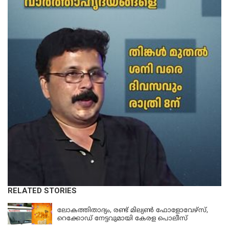
RELATED STORIES
KERALA
ലോകത്തിതാദ്യം, രണ്ട് മില്യണ്‍ ഫോളോവേഴ്‌സ്,
റെക്കോഡ് നേട്ടവുമായി കേരള പൊലീസ്
KERALA