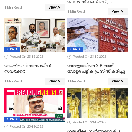
വേണ്ട, കീപാഡ് മതി;
യോഗം
View All
സ്ത്രീകൾക്ക് സ്മാർട്ട് ഫോൺ
1 Min Read
View All
1 Min Read
വിലക്കി രാജ്യത്തെ ഒരു
പഞ്ചായത്ത്
KERALA
KERALA
Posted On 23-12-2025
Posted On 23-12-2025
ലോക്ഭവൻ കലണ്ടറിൽ
കേരളത്തിലെ SIR കരട്
സവർക്കർ
വോട്ടര്‍ പട്ടിക പ്രസിദ്ധീകരിച്ചു
View All
View All
1 Min Read
1 Min Read
KERALA
Posted On 23-12-2025
Posted On 23-12-2025
ശബരിമല സ്വര്‍ണക്കവര്‍ച്ച