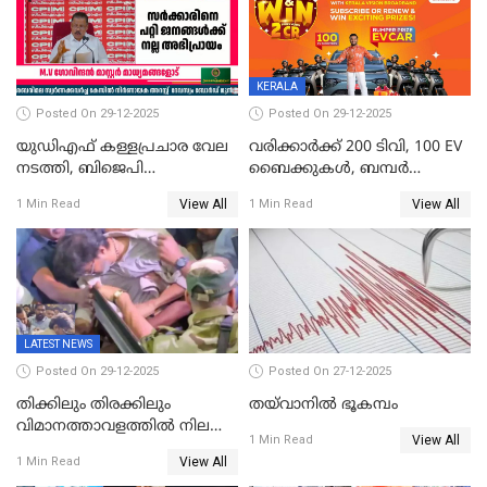
KERALA
Posted On 29-12-2025
Posted On 29-12-2025
യുഡിഎഫ് കള്ളപ്രചാര വേല
വരിക്കാർക്ക് 200 ടിവി, 100 EV
നടത്തി, ബിജെപി
ബൈക്കുകൾ, ബമ്പർ
ഹിന്ദുവർഗീയത പ്രചരിപ്പിച്ചു,
സമ്മാനമായി EV കാർ
View All
View All
1 Min Read
1 Min Read
ശബരിമല അത്ര
ഉൾപ്പെടെ 2 കോടി രൂപയുടെ
തിരിച്ചടിയായില്ല,സർക്കാരിനെക്കുറിച്ച്
സമ്മാനങ്ങളുമായി
ജനങ്ങൾക്ക് മികച്ച
കേരളവിഷൻ ബ്രോഡ്ബാൻഡ്
അഭിപ്രായം, എല്‍ഡിഎഫ്
കണക്ട്&വിൻ
അധികാരം നിലനിര്‍ത്തും,
ലോക്സഭ
തെരഞ്ഞെടുപ്പിനേക്കാൾ 17
LATEST NEWS
ലക്ഷം വോട്ട് ലഭിച്ചു
Posted On 29-12-2025
Posted On 27-12-2025
തിക്കിലും തിരക്കിലും
തയ്‌വാനിൽ ഭൂകമ്പം
വിമാനത്താവളത്തില്‍ നിലത്ത്
View All
1 Min Read
വീണ് വിജയ്
View All
1 Min Read