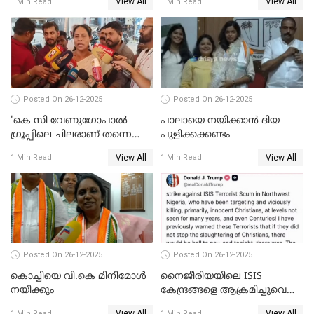
View All
View All
1 Min Read
1 Min Read
53 കോടി രൂപയുടെ അധിക
ബന്ധവും ഇല്ലെന്ന് എസ്ഐടി
വിൽപ്പന; മലയാളി കുടിച്ചു
ചോദ്യം ചെയ്ത ദിണ്ടിഗലിലെ
തീർത്തത് 333 കോടിയുടെ
വ്യവസായി
മദ്യം
Posted On 26-12-2025
Posted On 26-12-2025
'കെ സി വേണുഗോപാല്‍
പാലായെ നയിക്കാന്‍ ദിയ
ഗ്രൂപ്പിലെ ചിലരാണ് തന്നെ
പുളിക്കക്കണ്ടം
തഴഞ്ഞത്'; ലാലി ജെയിംസ്
View All
View All
1 Min Read
1 Min Read
Posted On 26-12-2025
Posted On 26-12-2025
കൊച്ചിയെ വി.കെ മിനിമോള്‍
നൈജീരിയയിലെ ISIS
നയിക്കും
കേന്ദ്രങ്ങളെ ആക്രമിച്ചുവെന്ന്
ട്രംപ്
View All
View All
1 Min Read
1 Min Read