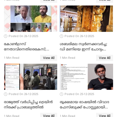
Posted On 26-12-2025
Posted On 26-12-2025
കോണ്‍ഗ്രസ്
ശബരിമല സ്വര്‍ണക്കവര്‍ച്ച;
നേതാവിനെതിരെകേസ്;
ഡി മണിയെ ഇന്ന് ചോദ്യം
മുഖ്യമന്ത്രിയും ഉണ്ണികൃഷ്ണന്‍
ചെയ്യും
View All
View All
1 Min Read
1 Min Read
പോറ്റിയും ഒപ്പമുള്ള AI ചിത്രം
പങ്കുവെച്ചു
Posted On 26-12-2025
Posted On 25-12-2025
രാജ്യത്ത് വര്‍ധിപ്പിച്ച ട്രെയിന്‍
രൂക്ഷമായ ഭാഷയിൽ വിവാദ
നിരക്ക് പ്രാബല്യത്തില്‍
ഫേസ്ബുക്ക് പോസ്റ്റുമായി
നടൻ വിനായകൻ
View All
View All
1 Min Read
1 Min Read