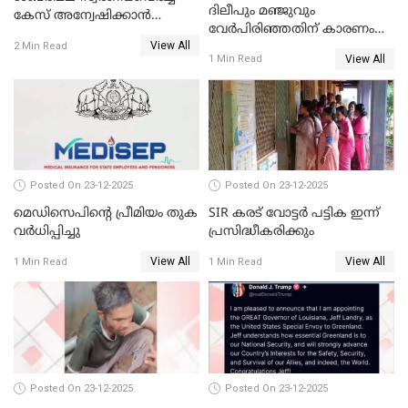
ദിലീപും മഞ്ജുവും
കേസ് അന്വേഷിക്കാന്‍
വേർപിരിഞ്ഞതിന് കാരണം
തയ്യാറെന്ന് CBI
View All
ദിലീപ് മഞ്ജുവിന് നൽകിയ ആ
2 Min Read
View All
1 Min Read
പഴയ മൊബൈലിൽ നിന്ന്
കണ്ടെത്തിയ ചാറ്റിൽ
നിന്നാണ്; എട്ടാം പ്രതിക്ക്
മോട്ടീവ് ഉണ്ടായിരുന്നെന്നും
അഡ്വ. ടി.ബി മിനി
Posted On 23-12-2025
Posted On 23-12-2025
മെഡിസെപിന്റെ പ്രീമിയം തുക
SIR കരട് വോട്ടര്‍ പട്ടിക ഇന്ന്
വർധിപ്പിച്ചു
പ്രസിദ്ധീകരിക്കും
View All
View All
1 Min Read
1 Min Read
Posted On 23-12-2025
Posted On 23-12-2025