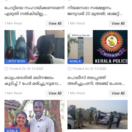
പോറ്റിയെ സഹായിക്കണമെന്ന്
നിയമസഭാ സമ്മേളനം
എഴുതി നൽകിയില്ല,
ജനുവരി 20 മുതല്‍; ബജറ്റ്
ജനങ്ങളെ
അവതരണം അവസാനവാരം;
View All
View All
1 Min Read
1 Min Read
തെറ്റിദ്ധരിപ്പിക്കരുത്,
മന്ത്രിസഭാ
സാങ്കൽപ്പിക കഥകൾ
യോഗതീരുമാനങ്ങൾ
പ്രചരിപ്പിക്കുന്നുവെന്നും
കടകംപള്ളി സുരേന്ദ്രൻ
LATEST NEWS
KERALA
Posted On 31-12-2025
Posted On 31-12-2025
മധ്യപ്രദേശിൽ മലിനജലം
പൊലീസ് തലപ്പത്ത്
കുടിച്ച് 7 പേർ മരിച്ചു,നൂറോളം
അഴിച്ചുപണി; അഞ്ച് പേരെ
പേർ ഗുരുതരാവസ്ഥയിൽ
ഐജി റാങ്കിലേക്ക്
View All
View All
1 Min Read
1 Min Read
ഉയർത്തി,അജിതാ ബീഗം
ക്രൈംബ്രാഞ്ച് ഐജി,
എസ്.ശ്യാംസുന്ദർ
ഇന്റലിജൻസ് ഐജി
KERALA