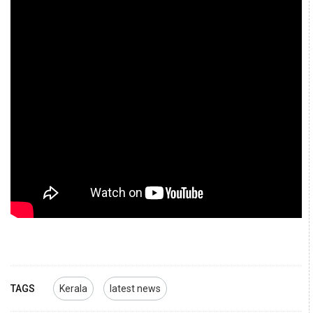
TAGS
Kerala
latest news