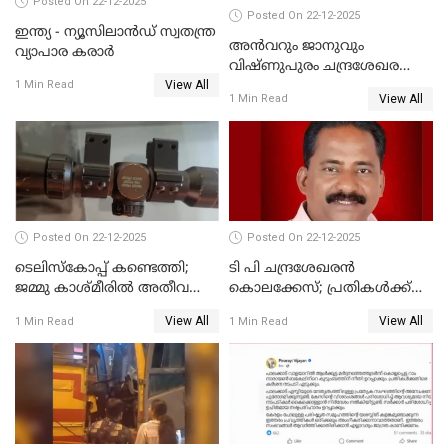
Posted On 22-12-2025
Posted On 22-12-2025
ഇന്ത്യ - ന്യൂസിലാൻഡ് സ്വതന്ത്ര
അൻവറും ജാനുവും
വ്യാപാര കരാർ
വിഷ്ണുപുരം ചന്ദ്രശേഖരന്റെ
View All
പാർട്ടിയും UDF
1 Min Read
View All
1 Min Read
അസോസിയേറ്റ് അംഗങ്ങൾ;
അസോസിയേറ്റ്
അംഗമാകാനില്ലെന്നും
UDFലേക്കില്ലെന്നും
വിഷ്ണുപുരം ചന്ദ്രശേഖരൻ
Posted On 22-12-2025
Posted On 22-12-2025
ടെലിസ്‌കോപ്പ് കണ്ടെത്തി;
ടി പി ചന്ദ്രശേഖരന്‍
ജമ്മു കാശ്മീരില്‍ അതീവ
കൊലക്കേസ്; പ്രതികള്‍ക്ക്
ജാഗ്രത നിര്‍ദ്ദേശം
വീണ്ടും പരോള്‍
View All
View All
1 Min Read
1 Min Read