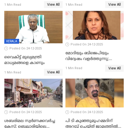
കടന്നാക്രമിയ്ക്കുന്നു; എല്ലാ
പ്രതി മാര്‍ട്ടിന്‍
View All
View All
1 Min Read
1 Min Read
ആക്രമണങ്ങൾക്കും പിന്നിലും
ഹൈക്കോടതിയില്‍
സംഘപരിവാർ’; മുഖ്യമന്ത്രി
KERALA
Posted On 24-12-2025
Posted On 24-12-2025
മോദിയും ബിജെപിയും
വൈകിട്ട് മുഖ്യമന്ത്രി
വിദ്വേഷം വളർത്തുന്നു;
മാധ്യമങ്ങളെ കാണും
പ്രതിഷേധവിമായി
View All
1 Min Read
കോൺഗ്രസ്
View All
1 Min Read
Posted On 24-12-2025
Posted On 24-12-2025
ശബരിമല സ്വര്‍ണക്കവര്‍ച്ച
പി ടി കുഞ്ഞുമുഹമ്മദിന്
കേസ്; ബെല്ലാരിയിലെ
അറസ്റ്റ് ചെയ്ത് ജാമ്യത്തില്‍