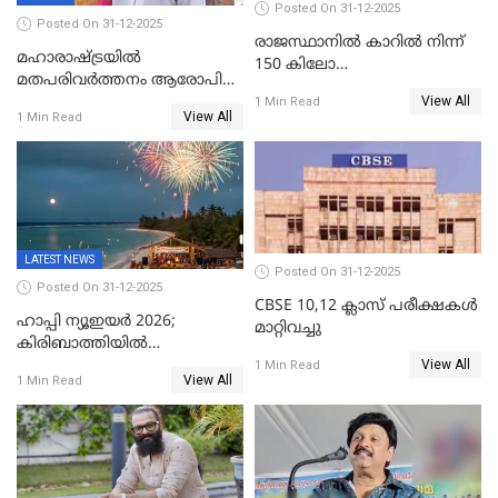
Posted On 31-12-2025
Posted On 31-12-2025
രാജസ്ഥാനിൽ കാറിൽ നിന്ന്
മഹാരാഷ്ട്രയിൽ
150 കിലോ
മതപരിവർത്തനം ആരോപിച്ചു
സ്ഫോടകവസ്തുക്കൾ
View All
അറസ്റ്റിലായ മലയാളി
1 Min Read
പിടികൂടി
View All
1 Min Read
വൈദികനും ഭാര്യയ്ക്കും
ഉൾപ്പെടെ 11പേർക്കും ജാമ്യം
LATEST NEWS
Posted On 31-12-2025
Posted On 31-12-2025
CBSE 10,12 ക്ലാസ് പരീക്ഷകള്‍
ഹാപ്പി ന്യൂഇയർ 2026;
മാറ്റിവച്ചു
കിരിബാത്തിയിൽ
View All
പുതുവർഷമെത്തി
1 Min Read
View All
1 Min Read