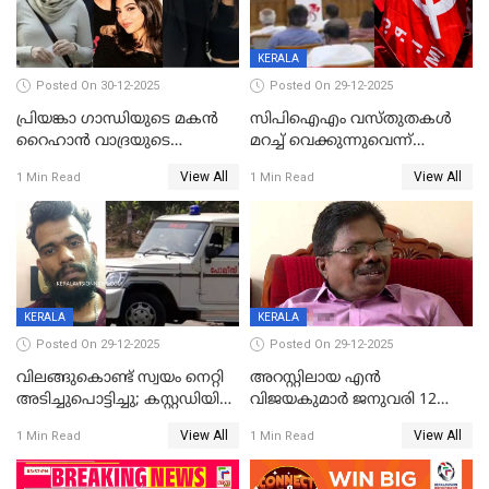
KERALA
Posted On 30-12-2025
Posted On 29-12-2025
പ്രിയങ്കാ ​ഗാന്ധിയുടെ മകൻ
സിപിഐഎം വസ്തുതകൾ
റൈഹാൻ വാദ്രയുടെ
മറച്ച് വെക്കുന്നുവെന്ന്
വിവാഹനിശ്ചയം
സിപിഐ, 'പത്മകുമാറിനെ
View All
View All
1 Min Read
1 Min Read
കഴിഞ്ഞതായി റിപ്പോർട്ട്
സംരക്ഷിച്ചത്
തിരിച്ചടിച്ചു',വെള്ളാപ്പള്ളിയെ
ന്യായീകരിക്കുന്നതിലും
CPIഎക്സിക്യൂട്ടീവിൽ
വിമർശനം
KERALA
KERALA
Posted On 29-12-2025
Posted On 29-12-2025
വിലങ്ങുകൊണ്ട് സ്വയം നെറ്റി
അറസ്റ്റിലായ എൻ
അടിച്ചുപൊട്ടിച്ചു; കസ്റ്റഡിയിൽ
വിജയകുമാർ ജനുവരി 12
എടുക്കുന്നതിനിടെ
വരെ റിമാൻഡിൽ;
View All
View All
1 Min Read
1 Min Read
വധശ്രമക്കേസ് പ്രതി
ജാമ്യാപേക്ഷ ഈ മാസം 31ന്
വിലങ്ങുമായി രക്ഷപ്പെട്ടു;
പരിഗണിക്കും
വ്യാപക തെരച്ചിൽ