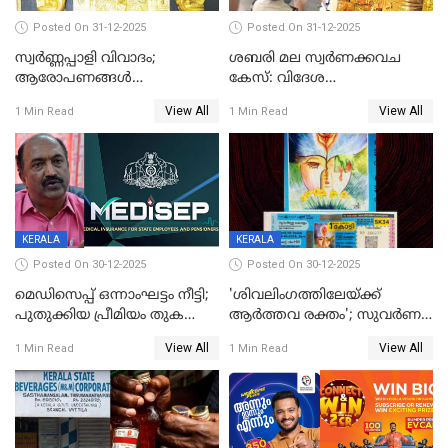
Posted On 31-12-2025
Posted On 31-12-2025
സ്വർണ്ണപ്പാളി വിവാദം;
ശബരി മല സ്വർണക്കവച
ആരോപണങ്ങൾ
കേസ്: വിദേശ
അവസാനിക്കുന്നില്ല
വ്യവസായിയുടെ ആരോപണം
View All
View All
1 Min Read
1 Min Read
നിഷേധിച്ച് ഡി മണി
KERALA
KERALA
Posted On 30-12-2025
Posted On 30-12-2025
മെഡിസെപ്പ് ഒന്നാംഘട്ടം നീട്ടി;
'ശിവലിംഗത്തിലേയ്ക്ക്
പുതുക്കിയ പ്രീമിയം തുക
ആര്‍ത്തവ രക്തം'; സുവര്‍ണ
ഈടാക്കുക ജനുവരി 31
കേരളം ലോട്ടറിയിലെ
View All
View All
1 Min Read
1 Min Read
മുതൽ
ചിത്രത്തിനെതിരെ ഹിന്ദു
ഐക്യവേദി പരാതി നൽകി