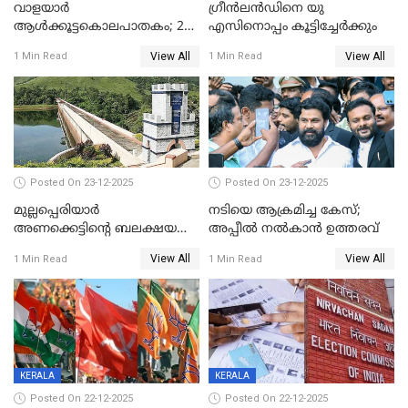
വാളയാർ
ഗ്രീന്‍ലന്‍ഡിനെ യു
ആൾക്കൂട്ടകൊലപാതകം; 2
എസിനൊപ്പം കൂട്ടിച്ചേര്‍ക്കും
പേർ കൂടി കസ്റ്റഡിയിൽ
View All
View All
1 Min Read
1 Min Read
Posted On 23-12-2025
Posted On 23-12-2025
മുല്ലപ്പെരിയാര്‍
നടിയെ ആക്രമിച്ച കേസ്;
അണക്കെട്ടിന്റെ ബലക്ഷയ
അപ്പീൽ നൽകാൻ ഉത്തരവ്
നിര്‍ണയം; പരിശോധന ഇന്ന്
View All
View All
1 Min Read
1 Min Read
തുടങ്ങും
KERALA
KERALA
Posted On 22-12-2025
Posted On 22-12-2025