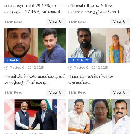
കോൺഗ്രസിന് 29.17%, സി പി
തീയതി നീട്ടണം; SIRൽ
ഐ എം - 27.16%; ബിജെപി
തെരഞ്ഞെടുപ്പ് കമ്മീഷന്
20% കടന്നത്
കത്തയച്ച് കേരളം
View All
View All
1 Min Read
1 Min Read
തിരുവനന്തപുരത്ത് മാത്രം,
തദ്ദേശത്തിലെ യഥാർത്ഥ
കണക്ക് പുറത്ത്
KERALA
LATEST NEWS
Posted On 22-12-2025
Posted On 22-12-2025
അതിജീവിതയ്‌ക്കെതിരെ പ്രതി
4 മാസം ഗർഭിണിയായ
മാർട്ടിന്റെ വീഡിയോ;
യുവതിയെ
പ്രചരിപ്പിച്ച മൂന്നുപേർ
വെട്ടിക്കൊലപ്പെടുത്തി
View All
View All
1 Min Read
1 Min Read
അറസ്റ്റിൽ; നൂറോളം
പിതാവും സഹോദരനും;
സൈറ്റുകളിൽ നിന്നും
ദുരഭിമാനക്കൊലയിൽ
വിഡിയോ നീക്കം ചെയ്യാനും
നടുങ്ങി കർണാടക
പൊലീസ്