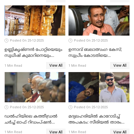
Posted On 25-12-2025
Posted On 25-12-2025
ഉണ്ണികൃഷ്ണന്‍ പോറ്റിയെയും
ഉന്നാവ് ബലാത്സംഗ കേസ്;
സുധീഷ് കുമാറിനെയും
സുപ്രീം കോടതിയെ
വീണ്ടും ചോദ്യം ചെയ്ത് SIT
സമീപിക്കാനൊരുങ്ങി
View All
View All
1 Min Read
1 Min Read
അതിജീവിത
Posted On 25-12-2025
Posted On 25-12-2025
ഡൽഹിയിലെ കത്തീഡ്രൽ
മദ്യലഹരിയിൽ കാറോടിച്ച്
ചർച്ച് ഓഫ് റിഡംപ്ഷൻ
അപകടം: സീരിയൽ താരം
സന്ദർശിച്ച് പ്രധാനമന്ത്രി
സിദ്ധാർത്ഥ് പ്രഭുവിനെതിരെ
View All
View All
1 Min Read
1 Min Read