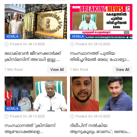
KERALA
KERALA
Posted On 24-12-2025
Posted On 24-12-2025
ലോക്ഭവൻ ജീവനക്കാർക്ക്
സംസ്ഥാനത്ത് പുതിയ
ക്രിസ്മസിന് അവധി ഇല്ല;
തിരിച്ചറിയല്‍ രേഖ; ഫോട്ടോ
ഹാജരാവാൻ ഉത്തരവ്
പതിപ്പിച്ച നേറ്റിവിറ്റി കാര്‍ഡ്
View All
View All
1 Min Read
1 Min Read
നല്‍കുമെന്ന് മുഖ്യമന്ത്രി; SIR
ഹെല്‍പ് ഡസ്‌കുകള്‍
ആരംഭിക്കാന്‍ മന്ത്രിസഭാ
യോഗ തീരുമാനം
KERALA
Posted On 24-12-2025
Posted On 24-12-2025
സംസ്ഥാനത്ത് ‘ക്രിസ്മസ്
ദിലീപിന് നല്‍കിയ
ആഘോഷങ്ങളെ
ആനുകൂല്യം വേണം'; രണ്ടാം