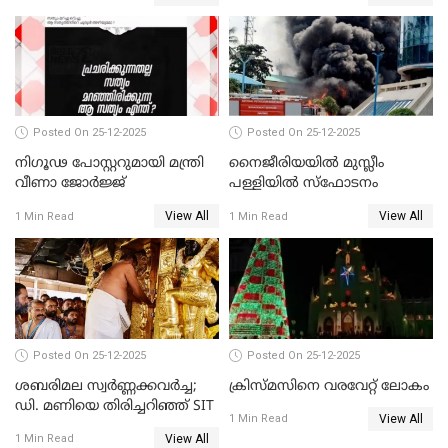
കേസെടുത്തു
Posted On 25-12-2025
Posted On 25-12-2025
നിഗൂഢ പോസ്റ്ററുമായി മന്ത്രി
നൈജീരിയയിൽ മുസ്ലീം
വീണാ ജോർജ്ജ്
പള്ളിയില്‍ സ്‌ഫോടനം
View All
View All
1 Min Read
1 Min Read
Posted On 25-12-2025
Posted On 25-12-2025
ശബരിമല സ്വര്‍ണ്ണക്കവര്‍ച്ച;
ക്രിസ്മസിനെ വരവേറ്റ് ലോകം
ഡി. മണിയെ തിരിച്ചറിഞ്ഞ് SIT
View All
1 Min Read
View All
1 Min Read