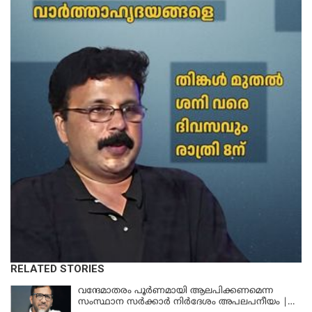
RELATED STORIES
വന്ദേമാതരം പൂര്‍ണമായി ആലപിക്കണമെന്ന
സംസ്ഥാന സര്‍ക്കാര്‍ നിര്‍ദേശം അപലപനീയം |