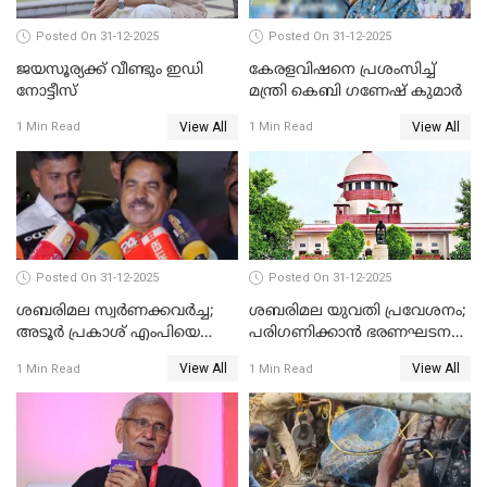
Posted On 31-12-2025
Posted On 31-12-2025
ജയസൂര്യക്ക് വീണ്ടും ഇഡി
കേരളവിഷനെ പ്രശംസിച്ച്
നോട്ടീസ്
മന്ത്രി കെബി ഗണേഷ് കുമാര്‍
View All
View All
1 Min Read
1 Min Read
Posted On 31-12-2025
Posted On 31-12-2025
ശബരിമല സ്വര്‍ണക്കവര്‍ച്ച;
ശബരിമല യുവതി പ്രവേശനം;
അടൂര്‍ പ്രകാശ് എംപിയെ
പരിഗണിക്കാന്‍ ഭരണഘടന
ചോദ്യം ചെയ്യാൻ SIT
ബെഞ്ച്
View All
View All
1 Min Read
1 Min Read