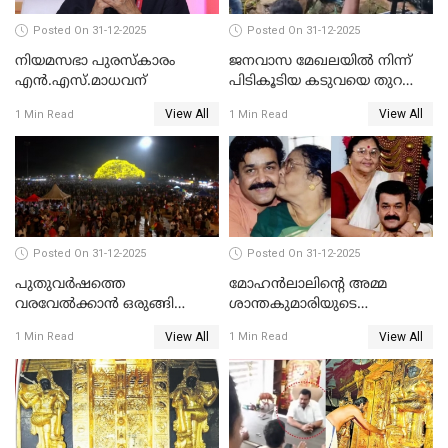
Posted On 31-12-2025
Posted On 31-12-2025
നിയമസഭാ പുരസ്‌കാരം
ജനവാസ മേഖലയിൽ നിന്ന്
എൻ.എസ്.മാധവന്
പിടികൂടിയ കടുവയെ തുറന്നു
വിട്ടു
View All
View All
1 Min Read
1 Min Read
Posted On 31-12-2025
Posted On 31-12-2025
പുതുവര്‍ഷത്തെ
മോഹന്‍ലാലിന്റെ അമ്മ
വരവേല്‍ക്കാന്‍ ഒരുങ്ങി
ശാന്തകുമാരിയുടെ
ലോകം
സംസ്‌കാരം ഇന്ന്
View All
View All
1 Min Read
1 Min Read