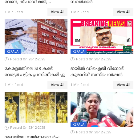
വേണ്ട, കീപാഡ് മതി;
സവർക്കർ
സ്ത്രീകൾക്ക് സ്മാർട്ട് ഫോൺ
View All
View All
1 Min Read
1 Min Read
വിലക്കി രാജ്യത്തെ ഒരു
പഞ്ചായത്ത്
KERALA
KERALA
Posted On 23-12-2025
Posted On 23-12-2025
കേരളത്തിലെ SIR കരട്
ജയിൽ ഡിഐജി വിനോദ്
വോട്ടര്‍ പട്ടിക പ്രസിദ്ധീകരിച്ചു
കുമാറിന് സസ്പെൻഷൻ
View All
View All
1 Min Read
1 Min Read
KERALA
Posted On 23-12-2025
Posted On 23-12-2025
ശബരിമല സ്വര്‍ണക്കവര്‍ച്ച