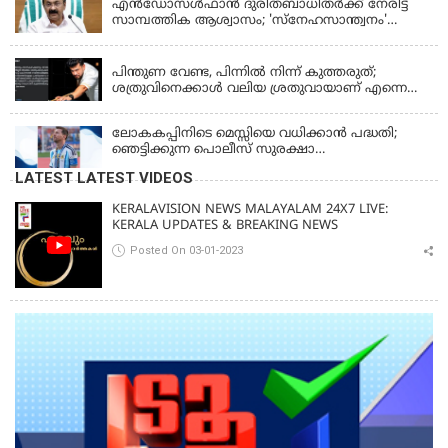
എന്‍ഡോസള്‍ഫാന്‍ ദുരിതബാധിതർക്ക് നേരിട്ട്
സാമ്പത്തിക ആശ്വാസം; 'സ്‌നേഹസാന്ത്വനം'
പദ്ധതി പ്രവർത്തനങ്ങൾക്ക് 14.40 കോടിയുടെ
KERALA
ഭരണാനുമതി
പിന്തുണ വേണ്ട, പിന്നില്‍ നിന്ന് കുത്തരുത്;
ശത്രുവിനെക്കാള്‍ വലിയ ശ്രതുവായാണ് എന്നെ
കണ്ടത്; എം വി ജയരാജനെതിരെ അര്‍ജുന്‍
ആയങ്കി
ലോകകപ്പിനിടെ മെസ്സിയെ വധിക്കാൻ പദ്ധതി;
ഞെട്ടിക്കുന്ന പൊലീസ് സുരക്ഷാ
രേഖകള്‍;ആറായിരത്തിലധികം ഭീഷണി
LATEST LATEST VIDEOS
സന്ദേശങ്ങൾ ലഭിച്ചെന്ന് ഫ്രഞ്ച് റഫറി
KERALAVISION NEWS MALAYALAM 24X7 LIVE:
KERALA UPDATES & BREAKING NEWS
Posted On 03-01-2023