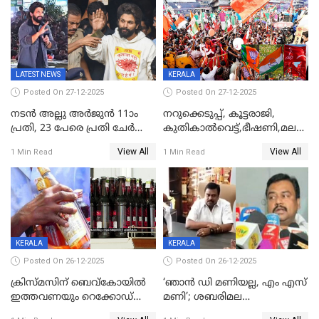
LATEST NEWS
KERALA
Posted On 27-12-2025
Posted On 27-12-2025
നടൻ അല്ലു അർജുൻ 11ാം
നറുക്കെടുപ്പ്, കൂട്ടരാജി,
പ്രതി, 23 പേരെ പ്രതി ചേർത്ത്
കുതികാൽവെട്ട്,ഭീഷണി,മലബാറി
കുറ്റപത്രം സമർപ്പിച്ചു
ട്വിസ്റ്റോട് ട്വിസ്റ്റും; അടിമുടി
View All
View All
1 Min Read
1 Min Read
നാടകീയമായി പഞ്ചായത്ത്
പ്രസിഡന്‍റ് തെരഞ്ഞെടുപ്പ്
KERALA
KERALA
Posted On 26-12-2025
Posted On 26-12-2025
ക്രിസ്മസിന് ബെവ്‌കോയിൽ
‘ഞാൻ ഡി മണിയല്ല, എം എസ്
ഇത്തവണയും റെക്കോഡ്
മണി’; ശബരിമല
വിൽപ്പന;കഴിഞ്ഞവർഷത്തേക്കാൾ
സ്വർണക്കവർച്ചയുമായി ഒരു