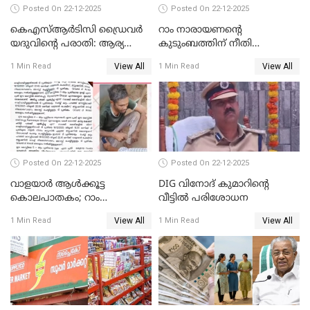
Posted On 22-12-2025
Posted On 22-12-2025
കെഎസ്ആർടിസി ഡ്രൈവർ
റാം നാരായണന്റെ
യദുവിന്റെ പരാതി: ആര്യ
കുടുംബത്തിന് നീതി
രാജേന്ദ്രനും സച്ചിൻ ദേവിനും
ഉറപ്പാക്കും; പിണറായി
View All
View All
1 Min Read
1 Min Read
കോടതി നോട്ടീസ്
വിജയന്‍
Posted On 22-12-2025
Posted On 22-12-2025
വാളയാർ ആൾക്കൂട്ട
DIG വിനോദ് കുമാറിന്റെ
കൊലപാതകം; റാം
വീട്ടില്‍ പരിശോധന
നാരായണൻ നേരിട്ടത് ക്രൂര
View All
View All
1 Min Read
1 Min Read
പീഡനം