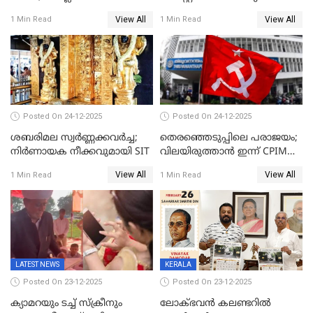
ജ്വല്ലറിയില്‍ പരിശോധന
വിട്ടു
View All
View All
1 Min Read
1 Min Read
Posted On 24-12-2025
Posted On 24-12-2025
ശബരിമല സ്വര്‍ണ്ണക്കവര്‍ച്ച;
തെരഞ്ഞെടുപ്പിലെ പരാജയം;
നിർണായക നീക്കവുമായി SIT
വിലയിരുത്താന്‍ ഇന്ന് CPIM
യോഗം
View All
View All
1 Min Read
1 Min Read
LATEST NEWS
KERALA
Posted On 23-12-2025
Posted On 23-12-2025
ക്യാമറയും ടച്ച് സ്ക്രീനും
ലോക്ഭവൻ കലണ്ടറിൽ