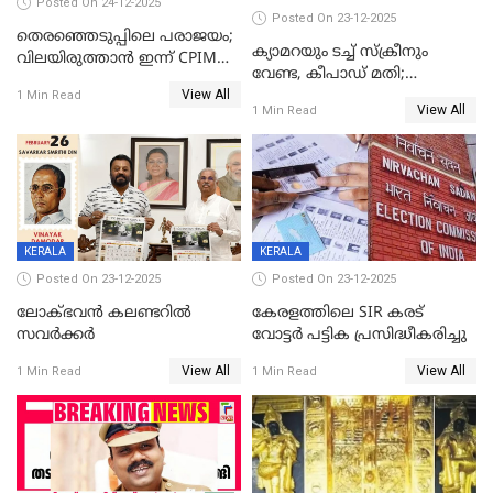
Posted On 24-12-2025
Posted On 23-12-2025
തെരഞ്ഞെടുപ്പിലെ പരാജയം;
ക്യാമറയും ടച്ച് സ്ക്രീനും
വിലയിരുത്താന്‍ ഇന്ന് CPIM
വേണ്ട, കീപാഡ് മതി;
യോഗം
View All
സ്ത്രീകൾക്ക് സ്മാർട്ട് ഫോൺ
1 Min Read
View All
1 Min Read
വിലക്കി രാജ്യത്തെ ഒരു
പഞ്ചായത്ത്
KERALA
KERALA
Posted On 23-12-2025
Posted On 23-12-2025
ലോക്ഭവൻ കലണ്ടറിൽ
കേരളത്തിലെ SIR കരട്
സവർക്കർ
വോട്ടര്‍ പട്ടിക പ്രസിദ്ധീകരിച്ചു
View All
View All
1 Min Read
1 Min Read