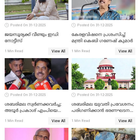
Posted On 31-12-2025
Posted On 31-12-2025
ജയസൂര്യക്ക് വീണ്ടും ഇഡി
കേരളവിഷനെ പ്രശംസിച്ച്
നോട്ടീസ്
മന്ത്രി കെബി ഗണേഷ് കുമാര്‍
View All
View All
1 Min Read
1 Min Read
Posted On 31-12-2025
Posted On 31-12-2025
ശബരിമല സ്വര്‍ണക്കവര്‍ച്ച;
ശബരിമല യുവതി പ്രവേശനം;
അടൂര്‍ പ്രകാശ് എംപിയെ
പരിഗണിക്കാന്‍ ഭരണഘടന
ചോദ്യം ചെയ്യാൻ SIT
ബെഞ്ച്
View All
View All
1 Min Read
1 Min Read