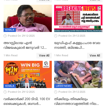
മൊഴിയെടുത്തു
വധശ്രമക്കേസ് പ്രതി
വിലങ്ങുമായി രക്ഷപ്പെട്ടു;
വ്യാപക തെരച്ചിൽ
KERALA
Posted On 29-12-2025
Posted On 29-12-2025
അറസ്റ്റിലായ എൻ
യുഡിഎഫ് കള്ളപ്രചാര വേല
വിജയകുമാർ ജനുവരി 12
നടത്തി, ബിജെപി
വരെ റിമാൻഡിൽ;
ഹിന്ദുവർഗീയത പ്രചരിപ്പിച്ചു,
View All
View All
1 Min Read
1 Min Read
ജാമ്യാപേക്ഷ ഈ മാസം 31ന്
ശബരിമല അത്ര
പരിഗണിക്കും
തിരിച്ചടിയായില്ല,സർക്കാരിനെക്കുറ
ജനങ്ങൾക്ക് മികച്ച
അഭിപ്രായം, എല്‍ഡിഎഫ്
അധികാരം നിലനിര്‍ത്തും,
ലോക്സഭ
തെരഞ്ഞെടുപ്പിനേക്കാൾ 17
KERALA
LATEST NEWS
ലക്ഷം വോട്ട് ലഭിച്ചു
Posted On 29-12-2025
Posted On 29-12-2025
വരിക്കാർക്ക് 200 ടിവി, 100 EV
തിക്കിലും തിരക്കിലും
ബൈക്കുകൾ, ബമ്പർ
വിമാനത്താവളത്തില്‍ നിലത്ത്