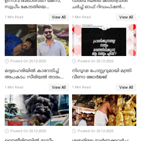
ഉന്നാവ് ബലാത്സംഗ കേസ്;
ഡൽഹിയിലെ കത്തീഡ്രൽ
സുപ്രീം കോടതിയെ
ചർച്ച് ഓഫ് റിഡംപ്ഷൻ
സമീപിക്കാനൊരുങ്ങി
സന്ദർശിച്ച് പ്രധാനമന്ത്രി
View All
View All
1 Min Read
1 Min Read
അതിജീവിത
Posted On 25-12-2025
Posted On 25-12-2025
മദ്യലഹരിയിൽ കാറോടിച്ച്
നിഗൂഢ പോസ്റ്ററുമായി മന്ത്രി
അപകടം: സീരിയൽ താരം
വീണാ ജോർജ്ജ്
സിദ്ധാർത്ഥ് പ്രഭുവിനെതിരെ
View All
View All
1 Min Read
1 Min Read
കേസെടുത്തു
Posted On 25-12-2025
Posted On 25-12-2025
നൈജീരിയയിൽ മുസ്ലീം
ശബരിമല സ്വര്‍ണ്ണക്കവര്‍ച്ച;