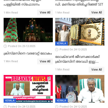
പള്ളിയില്‍ സ്‌ഫോടനം
ഡി. മണിയെ തിരിച്ചറിഞ്ഞ് SIT
View All
View All
1 Min Read
1 Min Read
KERALA
Posted On 25-12-2025
Posted On 24-12-2025
ക്രിസ്മസിനെ വരവേറ്റ് ലോകം
ലോക്ഭവൻ ജീവനക്കാർക്ക്
View All
ക്രിസ്മസിന് അവധി ഇല്ല;
1 Min Read
ഹാജരാവാൻ ഉത്തരവ്
View All
1 Min Read
KERALA
KERALA
Posted On 24-12-2025
Posted On 24-12-2025