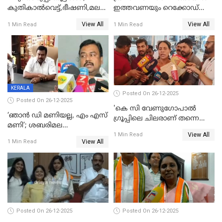
കുതികാൽവെട്ട്,ഭീഷണി,മലബാറിലാകട്ടെ
ഇത്തവണയും റെക്കോഡ്
ട്വിസ്റ്റോട് ട്വിസ്റ്റും; അടിമുടി
വിൽപ്പന;കഴിഞ്ഞവർഷത്തേക്ക
View All
View All
1 Min Read
1 Min Read
നാടകീയമായി പഞ്ചായത്ത്
53 കോടി രൂപയുടെ അധിക
പ്രസിഡന്‍റ് തെരഞ്ഞെടുപ്പ്
വിൽപ്പന; മലയാളി കുടിച്ചു
തീർത്തത് 333 കോടിയുടെ
മദ്യം
KERALA
Posted On 26-12-2025
Posted On 26-12-2025
'കെ സി വേണുഗോപാല്‍
‘ഞാൻ ഡി മണിയല്ല, എം എസ്
ഗ്രൂപ്പിലെ ചിലരാണ് തന്നെ
മണി’; ശബരിമല
തഴഞ്ഞത്'; ലാലി ജെയിംസ്
View All
സ്വർണക്കവർച്ചയുമായി ഒരു
1 Min Read
View All
1 Min Read
ബന്ധവും ഇല്ലെന്ന് എസ്ഐടി
ചോദ്യം ചെയ്ത ദിണ്ടിഗലിലെ
വ്യവസായി
Posted On 26-12-2025
Posted On 26-12-2025