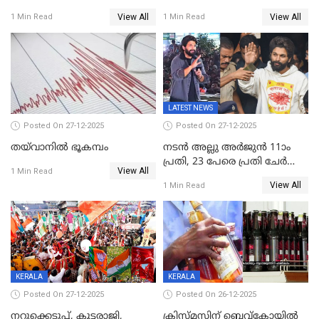
സമ്മാനമായി EV കാർ
വീണ് വിജയ്
View All
View All
1 Min Read
1 Min Read
ഉൾപ്പെടെ 2 കോടി രൂപയുടെ
സമ്മാനങ്ങളുമായി
കേരളവിഷൻ ബ്രോഡ്ബാൻഡ്
കണക്ട്&വിൻ
LATEST NEWS
Posted On 27-12-2025
Posted On 27-12-2025
തയ്‌വാനിൽ ഭൂകമ്പം
നടൻ അല്ലു അർജുൻ 11ാം
പ്രതി, 23 പേരെ പ്രതി ചേർത്ത്
View All
1 Min Read
കുറ്റപത്രം സമർപ്പിച്ചു
View All
1 Min Read
KERALA
KERALA
Posted On 27-12-2025
Posted On 26-12-2025
നറുക്കെടുപ്പ്, കൂട്ടരാജി,
ക്രിസ്മസിന് ബെവ്‌കോയിൽ