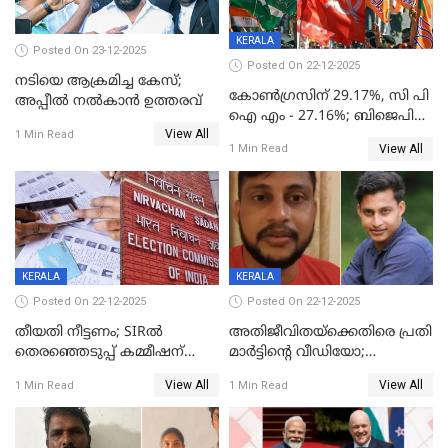
KERALA
Posted On 23-12-2025
Posted On 22-12-2025
നടിയെ ആക്രമിച്ച കേസ്;
കോൺഗ്രസിന് 29.17%, സി പി
അപ്പീൽ നൽകാൻ ഉത്തരവ്
ഐ എം - 27.16%; ബിജെപി
View All
20% കടന്നത്
1 Min Read
View All
1 Min Read
തിരുവനന്തപുരത്ത് മാത്രം,
തദ്ദേശത്തിലെ യഥാർത്ഥ
കണക്ക് പുറത്ത്
KERALA
KERALA
Posted On 22-12-2025
Posted On 22-12-2025
തീയതി നീട്ടണം; SIRൽ
അതിജീവിതയ്‌ക്കെതിരെ പ്രതി
തെരഞ്ഞെടുപ്പ് കമ്മീഷന്
മാർട്ടിന്റെ വീഡിയോ;
കത്തയച്ച് കേരളം
പ്രചരിപ്പിച്ച മൂന്നുപേർ
View All
View All
1 Min Read
1 Min Read
അറസ്റ്റിൽ; നൂറോളം
സൈറ്റുകളിൽ നിന്നും
വിഡിയോ നീക്കം ചെയ്യാനും