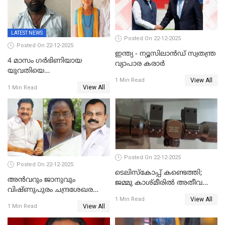
പൊലീസ്
LATEST NEWS
Posted On 22-12-2025
Posted On 22-12-2025
ഇന്ത്യ - ന്യൂസിലാൻഡ് സ്വതന്ത്ര
4 മാസം ഗർഭിണിയായ
വ്യാപാര കരാർ
യുവതിയെ
View All
വെട്ടിക്കൊലപ്പെടുത്തി
1 Min Read
View All
1 Min Read
പിതാവും സഹോദരനും;
ദുരഭിമാനക്കൊലയിൽ
നടുങ്ങി കർണാടക
Posted On 22-12-2025
Posted On 22-12-2025
ടെലിസ്‌കോപ്പ് കണ്ടെത്തി;
അൻവറും ജാനുവും
ജമ്മു കാശ്മീരില്‍ അതീവ
വിഷ്ണുപുരം ചന്ദ്രശേഖരന്റെ
ജാഗ്രത നിര്‍ദ്ദേശം
View All
പാർട്ടിയും UDF
1 Min Read
View All
1 Min Read
അസോസിയേറ്റ് അംഗങ്ങൾ;
അസോസിയേറ്റ്