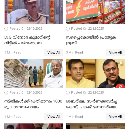
Posted On 22-12-2025
Posted On 22-12-2025
DIG വിനോദ് കുമാറിന്റെ
സപ്ലൈകോയിൽ പ്രത്യേക
വീട്ടില്‍ പരിശോധന
ഇളവ്
View All
View All
1 Min Read
3 Min Read
Posted On 22-12-2025
Posted On 22-12-2025
സ്ത്രീകള്‍ക്ക് പ്രതിമാസം 1000
ശബരിമല സ്വര്‍ണക്കവര്‍ച്ച
രൂപ ധനസഹായം
കേസ്; പങ്കജ് ഭണ്ഡാരിയെയും
ഗോവര്‍ധനെയും കസ്റ്റഡിയില്‍
View All
View All
1 Min Read
1 Min Read
വാങ്ങാന്‍ SIT