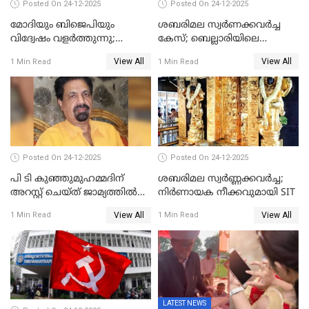
Posted On 24-12-2025
Posted On 24-12-2025
മോദിയും ബിജെപിയും
ശബരിമല സ്വര്‍ണക്കവര്‍ച്ച
വിദ്വേഷം വളർത്തുന്നു;
കേസ്; ബെല്ലാരിയിലെ
പ്രതിഷേധവിമായി
ജ്വല്ലറിയില്‍ പരിശോധന
View All
View All
1 Min Read
1 Min Read
കോൺഗ്രസ്
Posted On 24-12-2025
Posted On 24-12-2025
പി ടി കുഞ്ഞുമുഹമ്മദിന്
ശബരിമല സ്വര്‍ണ്ണക്കവര്‍ച്ച;
അറസ്റ്റ് ചെയ്ത് ജാമ്യത്തില്‍
നിർണായക നീക്കവുമായി SIT
വിട്ടു
View All
View All
1 Min Read
1 Min Read
LATEST NEWS