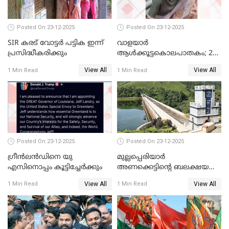
അഡ്വ. ടി.ബി മിനി
Posted On 23-12-2025
Posted On 23-12-2025
SIR കരട് വോട്ടര്‍ പട്ടിക ഇന്ന്
വാളയാർ
പ്രസിദ്ധീകരിക്കും
ആൾക്കൂട്ടകൊലപാതകം; 2
പേർ കൂടി കസ്റ്റഡിയിൽ
View All
View All
1 Min Read
1 Min Read
Posted On 23-12-2025
Posted On 23-12-2025
ഗ്രീന്‍ലന്‍ഡിനെ യു
മുല്ലപ്പെരിയാര്‍
എസിനൊപ്പം കൂട്ടിച്ചേര്‍ക്കും
അണക്കെട്ടിന്റെ ബലക്ഷയ
നിര്‍ണയം; പരിശോധന ഇന്ന്
View All
View All
1 Min Read
1 Min Read
തുടങ്ങും