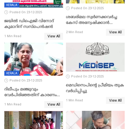
KERALA
Posted On 23-12-2025
Posted On 23-12-2025
ശബരിമല സ്വര്‍ണക്കവര്‍ച്ച
ജയിൽ ഡിഐജി വിനോദ്
കേസ് അന്വേഷിക്കാന്‍
കുമാറിന് സസ്പെൻഷൻ
തയ്യാറെന്ന് CBI
View All
2 Min Read
View All
1 Min Read
KERALA
Posted On 23-12-2025
Posted On 23-12-2025
മെഡിസെപിന്റെ പ്രീമിയം തുക
ദിലീപും മഞ്ജുവും
വർധിപ്പിച്ചു
വേർപിരിഞ്ഞതിന് കാരണം
View All
ദിലീപ് മഞ്ജുവിന് നൽകിയ ആ
1 Min Read
View All
1 Min Read
പഴയ മൊബൈലിൽ നിന്ന്
കണ്ടെത്തിയ ചാറ്റിൽ
നിന്നാണ്; എട്ടാം പ്രതിക്ക്
മോട്ടീവ് ഉണ്ടായിരുന്നെന്നും