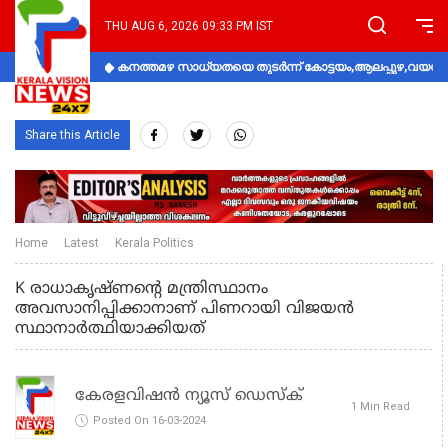
THU AUG 6, 2026 09:33 PM IST
കനത്തമഴ സാധ്യതയെ തുടർന്ന് കോട്ടയം,ആലപ്പുഴ,വയനാട്
Share this Article
Home
Latest
Kerala Politics
K രാധാകൃഷ്ണന്റെ മന്ത്രിസ്ഥാനം
അവസാനിപ്പിക്കാനാണ് പിണറായി വിജയന്‍
സ്ഥാനാര്‍ത്ഥിയാക്കിയത്
കേരളവിഷൻ ന്യൂസ് ഡെസ്‌ക്
1 Min Read
Posted On 16-03-2024