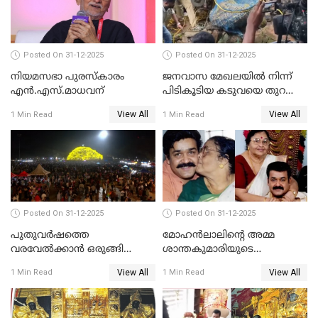
Posted On 31-12-2025
Posted On 31-12-2025
നിയമസഭാ പുരസ്‌കാരം
ജനവാസ മേഖലയിൽ നിന്ന്
എൻ.എസ്.മാധവന്
പിടികൂടിയ കടുവയെ തുറന്നു
വിട്ടു
View All
View All
1 Min Read
1 Min Read
Posted On 31-12-2025
Posted On 31-12-2025
പുതുവര്‍ഷത്തെ
മോഹന്‍ലാലിന്റെ അമ്മ
വരവേല്‍ക്കാന്‍ ഒരുങ്ങി
ശാന്തകുമാരിയുടെ
ലോകം
സംസ്‌കാരം ഇന്ന്
View All
View All
1 Min Read
1 Min Read