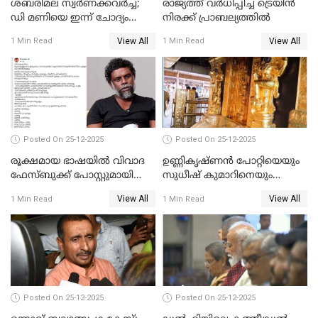
ശബരിമല സ്വര്‍ണക്കവര്‍ച്ച;
രാജ്യത്ത് വര്‍ധിപ്പിച്ച ട്രെയിന്‍
ഡി മണിയെ ഇന്ന് ചോദ്യം
നിരക്ക് പ്രാബല്യത്തില്‍
ചെയ്യും
View All
View All
1 Min Read
1 Min Read
Posted On 25-12-2025
Posted On 25-12-2025
രൂക്ഷമായ ഭാഷയിൽ വിവാദ
ഉണ്ണികൃഷ്ണന്‍ പോറ്റിയെയും
ഫേസ്ബുക്ക് പോസ്റ്റുമായി
സുധീഷ് കുമാറിനെയും
നടൻ വിനായകൻ
വീണ്ടും ചോദ്യം ചെയ്ത് SIT
View All
View All
1 Min Read
1 Min Read
Posted On 25-12-2025
Posted On 25-12-2025