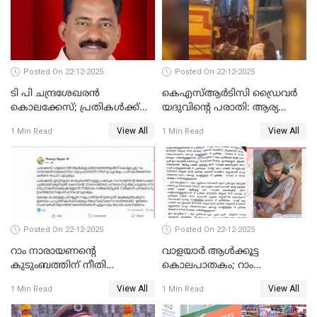
അംഗമാകാനില്ലെന്നും
UDFലേക്കില്ലെന്നും
വിഷ്ണുപുരം ചന്ദ്രശേഖരൻ
Posted On 22-12-2025
Posted On 22-12-2025
ടി പി ചന്ദ്രശേഖരന്‍
കെഎസ്ആർടിസി ഡ്രൈവർ
കൊലക്കേസ്; പ്രതികള്‍ക്ക്
യദുവിന്റെ പരാതി: ആര്യ
വീണ്ടും പരോള്‍
രാജേന്ദ്രനും സച്ചിൻ ദേവിനും
View All
View All
1 Min Read
1 Min Read
കോടതി നോട്ടീസ്
Posted On 22-12-2025
Posted On 22-12-2025
റാം നാരായണന്റെ
വാളയാർ ആൾക്കൂട്ട
കുടുംബത്തിന് നീതി
കൊലപാതകം; റാം
ഉറപ്പാക്കും; പിണറായി
നാരായണൻ നേരിട്ടത് ക്രൂര
View All
View All
1 Min Read
1 Min Read
വിജയന്‍
പീഡനം