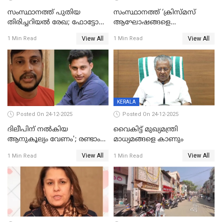
സംസ്ഥാനത്ത് പുതിയ
സംസ്ഥാനത്ത് ‘ക്രിസ്മസ്
തിരിച്ചറിയല്‍ രേഖ; ഫോട്ടോ
ആഘോഷങ്ങളെ
പതിപ്പിച്ച നേറ്റിവിറ്റി കാര്‍ഡ്
കടന്നാക്രമിയ്ക്കുന്നു; എല്ലാ
View All
View All
1 Min Read
1 Min Read
നല്‍കുമെന്ന് മുഖ്യമന്ത്രി; SIR
ആക്രമണങ്ങൾക്കും പിന്നിലും
ഹെല്‍പ് ഡസ്‌കുകള്‍
സംഘപരിവാർ’; മുഖ്യമന്ത്രി
ആരംഭിക്കാന്‍ മന്ത്രിസഭാ
യോഗ തീരുമാനം
KERALA
Posted On 24-12-2025
Posted On 24-12-2025
ദിലീപിന് നല്‍കിയ
വൈകിട്ട് മുഖ്യമന്ത്രി
ആനുകൂല്യം വേണം'; രണ്ടാം
മാധ്യമങ്ങളെ കാണും
പ്രതി മാര്‍ട്ടിന്‍
View All
View All
1 Min Read
1 Min Read
ഹൈക്കോടതിയില്‍