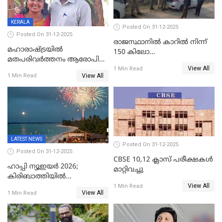
KERALA
Posted On 31-12-2025
Posted On 31-12-2025
രാജസ്ഥാനിൽ കാറിൽ നിന്ന്
മഹാരാഷ്ട്രയിൽ
150 കിലോ
മതപരിവർത്തനം ആരോപിച്ചു
സ്ഫോടകവസ്തുക്കൾ
View All
അറസ്റ്റിലായ മലയാളി
1 Min Read
പിടികൂടി
View All
1 Min Read
വൈദികനും ഭാര്യയ്ക്കും
ഉൾപ്പെടെ 11പേർക്കും ജാമ്യം
LATEST NEWS
Posted On 31-12-2025
Posted On 31-12-2025
CBSE 10,12 ക്ലാസ് പരീക്ഷകള്‍
ഹാപ്പി ന്യൂഇയർ 2026;
മാറ്റിവച്ചു
കിരിബാത്തിയിൽ
View All
പുതുവർഷമെത്തി
1 Min Read
View All
1 Min Read