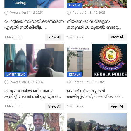
KERALA
Posted On 31-12-2025
Posted On 31-12-2025
പോറ്റിയെ സഹായിക്കണമെന്ന്
നിയമസഭാ സമ്മേളനം
എഴുതി നൽകിയില്ല,
ജനുവരി 20 മുതല്‍; ബജറ്റ്
ജനങ്ങളെ
അവതരണം അവസാനവാരം;
View All
View All
1 Min Read
1 Min Read
തെറ്റിദ്ധരിപ്പിക്കരുത്,
മന്ത്രിസഭാ
സാങ്കൽപ്പിക കഥകൾ
യോഗതീരുമാനങ്ങൾ
പ്രചരിപ്പിക്കുന്നുവെന്നും
കടകംപള്ളി സുരേന്ദ്രൻ
LATEST NEWS
KERALA
Posted On 31-12-2025
Posted On 31-12-2025
മധ്യപ്രദേശിൽ മലിനജലം
പൊലീസ് തലപ്പത്ത്
കുടിച്ച് 7 പേർ മരിച്ചു,നൂറോളം
അഴിച്ചുപണി; അഞ്ച് പേരെ
പേർ ഗുരുതരാവസ്ഥയിൽ
ഐജി റാങ്കിലേക്ക്
View All
View All
1 Min Read
1 Min Read
ഉയർത്തി,അജിതാ ബീഗം
ക്രൈംബ്രാഞ്ച് ഐജി,
എസ്.ശ്യാംസുന്ദർ
ഇന്റലിജൻസ് ഐജി