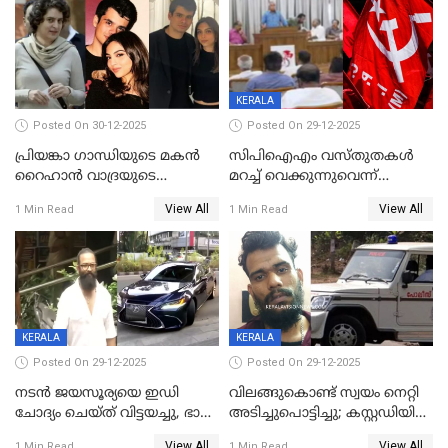
ഭക്തജനത്തിരക്ക്
KERALA
Posted On 30-12-2025
Posted On 29-12-2025
പ്രിയങ്കാ ​ഗാന്ധിയുടെ മകൻ
സിപിഐഎം വസ്തുതകൾ
റൈഹാൻ വാദ്രയുടെ
മറച്ച് വെക്കുന്നുവെന്ന്
വിവാഹനിശ്ചയം
സിപിഐ, 'പത്മകുമാറിനെ
View All
View All
1 Min Read
1 Min Read
കഴിഞ്ഞതായി റിപ്പോർട്ട്
സംരക്ഷിച്ചത്
തിരിച്ചടിച്ചു',വെള്ളാപ്പള്ളിയെ
ന്യായീകരിക്കുന്നതിലും
CPIഎക്സിക്യൂട്ടീവിൽ
വിമർശനം
KERALA
KERALA
Posted On 29-12-2025
Posted On 29-12-2025
നടൻ ജയസൂര്യയെ ഇഡി
വിലങ്ങുകൊണ്ട് സ്വയം നെറ്റി
ചോദ്യം ചെയ്ത് വിട്ടയച്ചു, ഭാര്യ
അടിച്ചുപൊട്ടിച്ചു; കസ്റ്റഡിയിൽ
സരിതയുടെയും
എടുക്കുന്നതിനിടെ
View All
View All
1 Min Read
1 Min Read