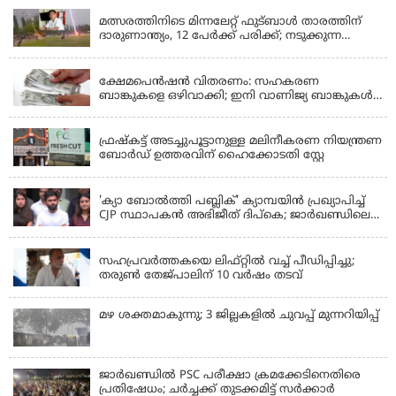
മത്സരത്തിനിടെ മിന്നലേറ്റ് ഫുട്‌ബാൾ താരത്തിന്
ദാരുണാന്ത്യം, 12 പേർക്ക് പരിക്ക്; നടുക്കുന്ന
വീഡിയോ
KERALA
ക്ഷേമപെൻഷൻ വിതരണം: സഹകരണ
ബാങ്കുകളെ ഒഴിവാക്കി; ഇനി വാണിജ്യ ബാങ്കുകൾ
മാത്രം
KERALA
ഫ്രഷ്‌കട്ട് അടച്ചുപൂട്ടാനുള്ള മലിനീകരണ നിയന്ത്രണ
ബോർഡ് ഉത്തരവിന് ഹൈക്കോടതി സ്റ്റേ
KERALA
'ക്യാ ബോൽത്തി പബ്ലിക്' ക്യാമ്പയിൻ പ്രഖ്യാപിച്ച്
CJP സ്ഥാപകൻ അഭിജീത് ദിപ്കെ; ജാർഖണ്ഡിലെ
വിദ്യാർത്ഥി പ്രക്ഷോഭത്തിലും മറുപടി
LATEST NEWS
സഹപ്രവർത്തകയെ ലിഫ്റ്റിൽ വച്ച് പീഡിപ്പിച്ചു;
തരുൺ തേജ്‌പാലിന് 10 വർഷം തടവ്
മഴ ശക്തമാകുന്നു; 3 ജില്ലകളിൽ ചുവപ്പ് മുന്നറിയിപ്പ്
ജാര്‍ഖണ്ഡില്‍ PSC പരീക്ഷാ ക്രമക്കേടിനെതിരെ
പ്രതിഷേധം; ചര്‍ച്ചക്ക് തുടക്കമിട്ട് സർക്കാർ