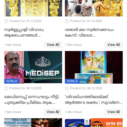
Posted On 31-12-2025
Posted On 31-12-2025
സ്വർണ്ണപ്പാളി വിവാദം;
ശബരി മല സ്വർണക്കവച
ആരോപണങ്ങൾ
കേസ്: വിദേശ
അവസാനിക്കുന്നില്ല
വ്യവസായിയുടെ ആരോപണം
View All
View All
1 Min Read
1 Min Read
നിഷേധിച്ച് ഡി മണി
KERALA
KERALA
Posted On 30-12-2025
Posted On 30-12-2025
മെഡിസെപ്പ് ഒന്നാംഘട്ടം നീട്ടി;
'ശിവലിംഗത്തിലേയ്ക്ക്
പുതുക്കിയ പ്രീമിയം തുക
ആര്‍ത്തവ രക്തം'; സുവര്‍ണ
ഈടാക്കുക ജനുവരി 31
കേരളം ലോട്ടറിയിലെ
View All
View All
1 Min Read
1 Min Read
മുതൽ
ചിത്രത്തിനെതിരെ ഹിന്ദു
ഐക്യവേദി പരാതി നൽകി