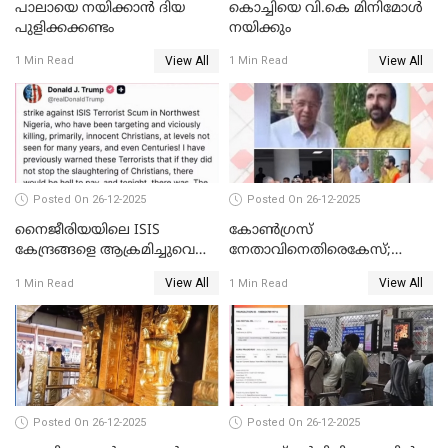
പാലായെ നയിക്കാന്‍ ദിയ
കൊച്ചിയെ വി.കെ മിനിമോള്‍
പുളിക്കക്കണ്ടം
നയിക്കും
View All
View All
1 Min Read
1 Min Read
Posted On 26-12-2025
Posted On 26-12-2025
നൈജീരിയയിലെ ISIS
കോണ്‍ഗ്രസ്
കേന്ദ്രങ്ങളെ ആക്രമിച്ചുവെന്ന്
നേതാവിനെതിരെകേസ്;
ട്രംപ്
മുഖ്യമന്ത്രിയും ഉണ്ണികൃഷ്ണന്‍
View All
View All
1 Min Read
1 Min Read
പോറ്റിയും ഒപ്പമുള്ള AI ചിത്രം
പങ്കുവെച്ചു
Posted On 26-12-2025
Posted On 26-12-2025