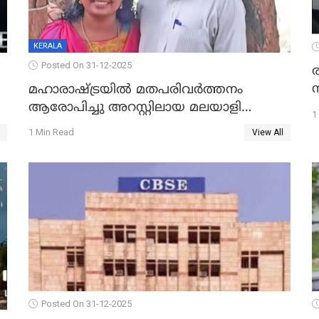
KERALA
Posted On 31-12-2025
മഹാരാഷ്ട്രയിൽ മതപരിവർത്തനം
ആരോപിച്ചു അറസ്റ്റിലായ മലയാളി
1
വൈദികനും ഭാര്യയ്ക്കും ഉൾപ്പെടെ
1 Min Read
View All
11പേർക്കും ജാമ്യം
Posted On 31-12-2025