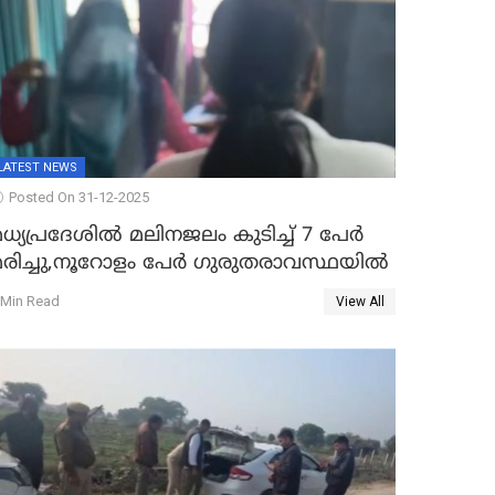
LATEST NEWS
Posted On 31-12-2025
ധ്യപ്രദേശിൽ മലിനജലം കുടിച്ച് 7 പേർ
മരിച്ചു,നൂറോളം പേർ ഗുരുതരാവസ്ഥയിൽ
 Min Read
View All