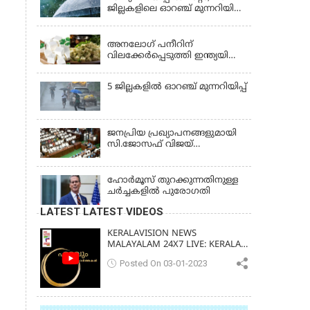
ജില്ലകളിലെ ഓറഞ്ച് മുന്നറിയിപ്പ്
പിന്‍വലിച്ചു
KERALA
അനലോഗ് പനീറിന്
വിലക്കേർപ്പെടുത്തി ഇന്ത്യയിലെ
ഒരു സംസ്ഥാനം കൂടി;
ലംഘിച്ചാൽ പിഴ ഒരു ലക്ഷം
5 ജില്ലകളില്‍ ഓറഞ്ച് മുന്നറിയിപ്പ്
ജനപ്രിയ പ്രഖ്യാപനങ്ങളുമായി
സി.ജോസഫ് വിജയ്
സർക്കാരിന്റെ ആദ്യ ബജറ്റ്
ഹോര്‍മൂസ് തുറക്കുന്നതിനുള്ള
ചര്‍ച്ചകളില്‍ പുരോഗതി
LATEST LATEST VIDEOS
KERALAVISION NEWS
MALAYALAM 24X7 LIVE: KERALA
UPDATES & BREAKING NEWS
Posted On 03-01-2023