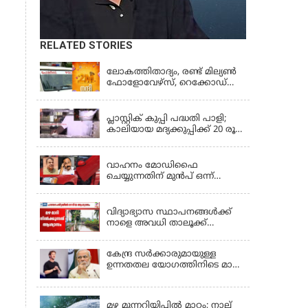
RELATED STORIES
KERALA
ലോകത്തിതാദ്യം, രണ്ട് മില്യണ്‍
ഫോളോവേഴ്‌സ്, റെക്കോഡ്
നേട്ടവുമായി കേരള പൊലീസ്
KERALA
പ്ലാസ്റ്റിക് കുപ്പി പദ്ധതി പാളി;
കാലിയായ മദ്യക്കുപ്പിക്ക് 20 രൂപ
പദ്ധതി അവസാനിപ്പിച്ച്
LATEST NEWS
ബെവ്‌കോ
വാഹനം മോഡിഫൈ
ചെയ്യുന്നതിന് മുൻപ് ഒന്ന്
ശ്രദ്ധിക്കണേ, വാഹനങ്ങളുടെ
KERALA
രൂപമാറ്റത്തിൽ മാനദണ്ഡങ്ങൾ
നിശ്ചയിക്കാൻ സംസ്ഥാന
വിദ്യാഭ്യാസ സ്ഥാപനങ്ങൾക്ക്
സർക്കാരുകൾക്ക്
നാളെ അവധി താലൂക്ക്
അധികാരമില്ലെന്ന് കേന്ദ്രമന്ത്രി
അടിസ്ഥാനത്തിൽ;
ആലപ്പുഴയിൽ 3
കേന്ദ്ര സർക്കാരുമായുള്ള
താലൂക്കുകൾക്ക്, തിരുവല്ല
ഉന്നതതല യോഗത്തിനിടെ മാപ്പ്
താലൂക്ക്,കോട്ടയം താലൂക്ക്
പറഞ്ഞ് മാർക്ക് സക്കർബർഗ്;
എന്നിവടങ്ങളിൽ അവധി
KERALA
മോദിയുടെ വീഡിയോ നീക്കം
ചെയ്തതിൽ പരാമർശമില്ല
മഴ മുന്നറിയിപ്പില്‍ മാറ്റം; നാല്