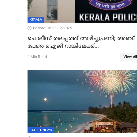
KERALA
Posted On 31-12-2025
പൊലീസ് തലപ്പത്ത് അഴിച്ചുപണി; അഞ്ച്
പേരെ ഐജി റാങ്കിലേക്ക്
ഉയർത്തി,അജിതാ ബീഗം ക്രൈംബ്രാഞ്ച്
1 Min Read
View All
ഐജി, എസ്.ശ്യാംസുന്ദർ ഇന്റലിജൻസ്
ഐജി
LATEST NEWS