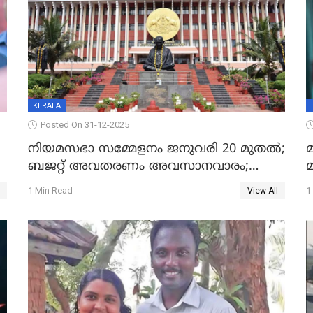
KERALA
Posted On 31-12-2025
നിയമസഭാ സമ്മേളനം ജനുവരി 20 മുതല്‍;
മ
ബജറ്റ് അവതരണം അവസാനവാരം;
മന്ത്രിസഭാ യോഗതീരുമാനങ്ങൾ
1 Min Read
1
View All