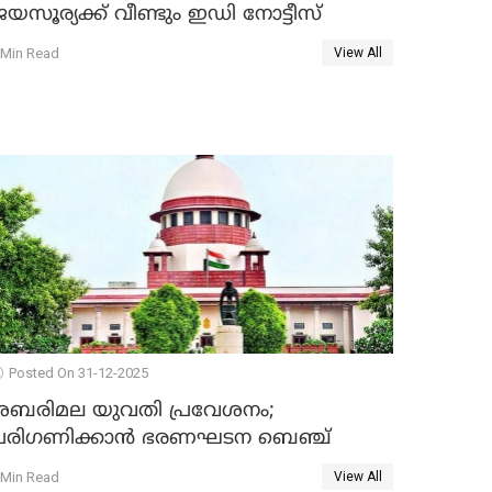
യസൂര്യക്ക് വീണ്ടും ഇഡി നോട്ടീസ്
 Min Read
View All
Posted On 31-12-2025
ശബരിമല യുവതി പ്രവേശനം;
പരിഗണിക്കാന്‍ ഭരണഘടന ബെഞ്ച്
 Min Read
View All