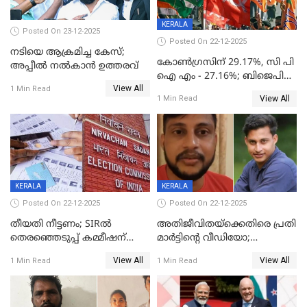
KERALA
Posted On 23-12-2025
Posted On 22-12-2025
നടിയെ ആക്രമിച്ച കേസ്;
കോൺഗ്രസിന് 29.17%, സി പി
അപ്പീൽ നൽകാൻ ഉത്തരവ്
ഐ എം - 27.16%; ബിജെപി
View All
20% കടന്നത്
1 Min Read
View All
1 Min Read
തിരുവനന്തപുരത്ത് മാത്രം,
തദ്ദേശത്തിലെ യഥാർത്ഥ
കണക്ക് പുറത്ത്
KERALA
KERALA
Posted On 22-12-2025
Posted On 22-12-2025
തീയതി നീട്ടണം; SIRൽ
അതിജീവിതയ്‌ക്കെതിരെ പ്രതി
തെരഞ്ഞെടുപ്പ് കമ്മീഷന്
മാർട്ടിന്റെ വീഡിയോ;
കത്തയച്ച് കേരളം
പ്രചരിപ്പിച്ച മൂന്നുപേർ
View All
View All
1 Min Read
1 Min Read
അറസ്റ്റിൽ; നൂറോളം
സൈറ്റുകളിൽ നിന്നും
വിഡിയോ നീക്കം ചെയ്യാനും
പൊലീസ്