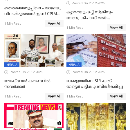
Posted On 23-12-2025
തെരഞ്ഞെടുപ്പിലെ പരാജയം;
ക്യാമറയും ടച്ച് സ്ക്രീനും
വിലയിരുത്താന്‍ ഇന്ന് CPIM
വേണ്ട, കീപാഡ് മതി;
യോഗം
View All
സ്ത്രീകൾക്ക് സ്മാർട്ട് ഫോൺ
1 Min Read
View All
1 Min Read
വിലക്കി രാജ്യത്തെ ഒരു
പഞ്ചായത്ത്
KERALA
KERALA
Posted On 23-12-2025
Posted On 23-12-2025
ലോക്ഭവൻ കലണ്ടറിൽ
കേരളത്തിലെ SIR കരട്
സവർക്കർ
വോട്ടര്‍ പട്ടിക പ്രസിദ്ധീകരിച്ചു
View All
View All
1 Min Read
1 Min Read