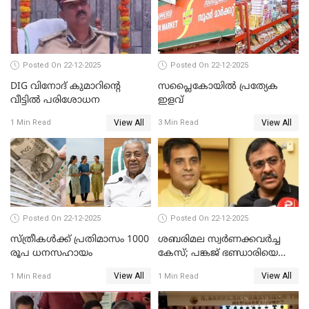
Posted On 22-12-2025
Posted On 22-12-2025
DIG വിനോദ് കുമാറിന്റെ
സപ്ലൈകോയിൽ പ്രത്യേക
വീട്ടില്‍ പരിശോധന
ഇളവ്
View All
View All
1 Min Read
3 Min Read
Posted On 22-12-2025
Posted On 22-12-2025
സ്ത്രീകള്‍ക്ക് പ്രതിമാസം 1000
ശബരിമല സ്വര്‍ണക്കവര്‍ച്ച
രൂപ ധനസഹായം
കേസ്; പങ്കജ് ഭണ്ഡാരിയെയും
ഗോവര്‍ധനെയും കസ്റ്റഡിയില്‍
View All
View All
1 Min Read
1 Min Read
വാങ്ങാന്‍ SIT