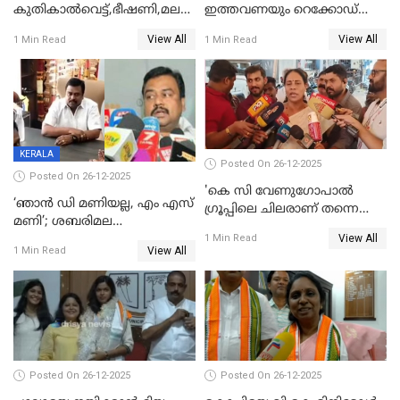
കുതികാൽവെട്ട്,ഭീഷണി,മലബാറിലാകട്ടെ
ഇത്തവണയും റെക്കോഡ്
ട്വിസ്റ്റോട് ട്വിസ്റ്റും; അടിമുടി
വിൽപ്പന;കഴിഞ്ഞവർഷത്തേക്ക
View All
View All
1 Min Read
1 Min Read
നാടകീയമായി പഞ്ചായത്ത്
53 കോടി രൂപയുടെ അധിക
പ്രസിഡന്‍റ് തെരഞ്ഞെടുപ്പ്
വിൽപ്പന; മലയാളി കുടിച്ചു
തീർത്തത് 333 കോടിയുടെ
മദ്യം
KERALA
Posted On 26-12-2025
Posted On 26-12-2025
'കെ സി വേണുഗോപാല്‍
‘ഞാൻ ഡി മണിയല്ല, എം എസ്
ഗ്രൂപ്പിലെ ചിലരാണ് തന്നെ
മണി’; ശബരിമല
തഴഞ്ഞത്'; ലാലി ജെയിംസ്
View All
സ്വർണക്കവർച്ചയുമായി ഒരു
1 Min Read
View All
1 Min Read
ബന്ധവും ഇല്ലെന്ന് എസ്ഐടി
ചോദ്യം ചെയ്ത ദിണ്ടിഗലിലെ
വ്യവസായി
Posted On 26-12-2025
Posted On 26-12-2025