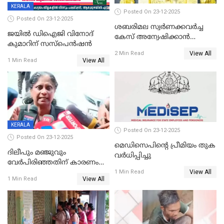
KERALA
Posted On 23-12-2025
Posted On 23-12-2025
ശബരിമല സ്വര്‍ണക്കവര്‍ച്ച
ജയിൽ ഡിഐജി വിനോദ്
കേസ് അന്വേഷിക്കാന്‍
കുമാറിന് സസ്പെൻഷൻ
തയ്യാറെന്ന് CBI
View All
2 Min Read
View All
1 Min Read
KERALA
Posted On 23-12-2025
Posted On 23-12-2025
മെഡിസെപിന്റെ പ്രീമിയം തുക
ദിലീപും മഞ്ജുവും
വർധിപ്പിച്ചു
വേർപിരിഞ്ഞതിന് കാരണം
View All
ദിലീപ് മഞ്ജുവിന് നൽകിയ ആ
1 Min Read
View All
1 Min Read
പഴയ മൊബൈലിൽ നിന്ന്
കണ്ടെത്തിയ ചാറ്റിൽ
നിന്നാണ്; എട്ടാം പ്രതിക്ക്
മോട്ടീവ് ഉണ്ടായിരുന്നെന്നും
അഡ്വ. ടി.ബി മിനി