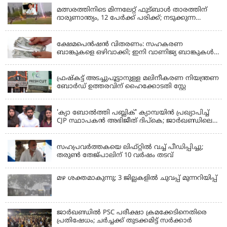
മത്സരത്തിനിടെ മിന്നലേറ്റ് ഫുട്‌ബാൾ താരത്തിന്
ദാരുണാന്ത്യം, 12 പേർക്ക് പരിക്ക്; നടുക്കുന്ന
വീഡിയോ
KERALA
ക്ഷേമപെൻഷൻ വിതരണം: സഹകരണ
ബാങ്കുകളെ ഒഴിവാക്കി; ഇനി വാണിജ്യ ബാങ്കുകൾ
മാത്രം
KERALA
ഫ്രഷ്‌കട്ട് അടച്ചുപൂട്ടാനുള്ള മലിനീകരണ നിയന്ത്രണ
ബോർഡ് ഉത്തരവിന് ഹൈക്കോടതി സ്റ്റേ
KERALA
'ക്യാ ബോൽത്തി പബ്ലിക്' ക്യാമ്പയിൻ പ്രഖ്യാപിച്ച്
CJP സ്ഥാപകൻ അഭിജീത് ദിപ്കെ; ജാർഖണ്ഡിലെ
വിദ്യാർത്ഥി പ്രക്ഷോഭത്തിലും മറുപടി
LATEST NEWS
സഹപ്രവർത്തകയെ ലിഫ്റ്റിൽ വച്ച് പീഡിപ്പിച്ചു;
തരുൺ തേജ്‌പാലിന് 10 വർഷം തടവ്
മഴ ശക്തമാകുന്നു; 3 ജില്ലകളിൽ ചുവപ്പ് മുന്നറിയിപ്പ്
ജാര്‍ഖണ്ഡില്‍ PSC പരീക്ഷാ ക്രമക്കേടിനെതിരെ
പ്രതിഷേധം; ചര്‍ച്ചക്ക് തുടക്കമിട്ട് സർക്കാർ