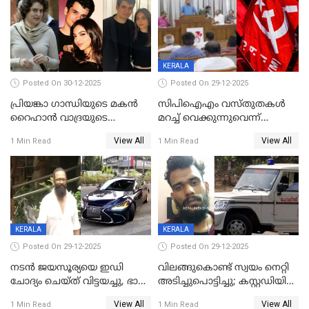
KERALA
Posted On 30-12-2025
Posted On 29-12-2025
പ്രിയങ്കാ ​ഗാന്ധിയുടെ മകൻ
സിപിഐഎം വസ്തുതകൾ
റൈഹാൻ വാദ്രയുടെ
മറച്ച് വെക്കുന്നുവെന്ന്
വിവാഹനിശ്ചയം
സിപിഐ, 'പത്മകുമാറിനെ
View All
View All
1 Min Read
1 Min Read
കഴിഞ്ഞതായി റിപ്പോർട്ട്
സംരക്ഷിച്ചത്
തിരിച്ചടിച്ചു',വെള്ളാപ്പള്ളിയെ
ന്യായീകരിക്കുന്നതിലും
CPIഎക്സിക്യൂട്ടീവിൽ
വിമർശനം
KERALA
KERALA
Posted On 29-12-2025
Posted On 29-12-2025
നടൻ ജയസൂര്യയെ ഇഡി
വിലങ്ങുകൊണ്ട് സ്വയം നെറ്റി
ചോദ്യം ചെയ്ത് വിട്ടയച്ചു, ഭാര്യ
അടിച്ചുപൊട്ടിച്ചു; കസ്റ്റഡിയിൽ
സരിതയുടെയും
എടുക്കുന്നതിനിടെ
View All
View All
1 Min Read
1 Min Read