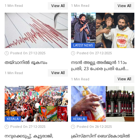
സമ്മാനമായി EV കാർ
വീണ് വിജയ്
View All
View All
1 Min Read
1 Min Read
ഉൾപ്പെടെ 2 കോടി രൂപയുടെ
സമ്മാനങ്ങളുമായി
കേരളവിഷൻ ബ്രോഡ്ബാൻഡ്
കണക്ട്&വിൻ
LATEST NEWS
Posted On 27-12-2025
Posted On 27-12-2025
തയ്‌വാനിൽ ഭൂകമ്പം
നടൻ അല്ലു അർജുൻ 11ാം
പ്രതി, 23 പേരെ പ്രതി ചേർത്ത്
View All
1 Min Read
കുറ്റപത്രം സമർപ്പിച്ചു
View All
1 Min Read
KERALA
KERALA
Posted On 27-12-2025
Posted On 26-12-2025
നറുക്കെടുപ്പ്, കൂട്ടരാജി,
ക്രിസ്മസിന് ബെവ്‌കോയിൽ