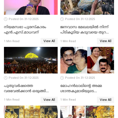
Posted On 31-12-2025
Posted On 31-12-2025
നിയമസഭാ പുരസ്‌കാരം
ജനവാസ മേഖലയിൽ നിന്ന്
എൻ.എസ്.മാധവന്
പിടികൂടിയ കടുവയെ തുറന്നു
വിട്ടു
View All
View All
1 Min Read
1 Min Read
Posted On 31-12-2025
Posted On 31-12-2025
പുതുവര്‍ഷത്തെ
മോഹന്‍ലാലിന്റെ അമ്മ
വരവേല്‍ക്കാന്‍ ഒരുങ്ങി
ശാന്തകുമാരിയുടെ
ലോകം
സംസ്‌കാരം ഇന്ന്
View All
View All
1 Min Read
1 Min Read