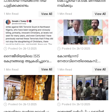
പാലായെ നയിക്കാന്‍ ദിയ
കൊച്ചിയെ വി.കെ മിനിമോള്‍
പുളിക്കക്കണ്ടം
നയിക്കും
View All
View All
1 Min Read
1 Min Read
Posted On 26-12-2025
Posted On 26-12-2025
നൈജീരിയയിലെ ISIS
കോണ്‍ഗ്രസ്
കേന്ദ്രങ്ങളെ ആക്രമിച്ചുവെന്ന്
നേതാവിനെതിരെകേസ്;
ട്രംപ്
മുഖ്യമന്ത്രിയും ഉണ്ണികൃഷ്ണന്‍
View All
View All
1 Min Read
1 Min Read
പോറ്റിയും ഒപ്പമുള്ള AI ചിത്രം
പങ്കുവെച്ചു
Posted On 26-12-2025
Posted On 26-12-2025