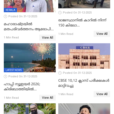
KERALA
Posted On 31-12-2025
Posted On 31-12-2025
രാജസ്ഥാനിൽ കാറിൽ നിന്ന്
മഹാരാഷ്ട്രയിൽ
150 കിലോ
മതപരിവർത്തനം ആരോപിച്ചു
സ്ഫോടകവസ്തുക്കൾ
View All
അറസ്റ്റിലായ മലയാളി
1 Min Read
പിടികൂടി
View All
1 Min Read
വൈദികനും ഭാര്യയ്ക്കും
ഉൾപ്പെടെ 11പേർക്കും ജാമ്യം
LATEST NEWS
Posted On 31-12-2025
Posted On 31-12-2025
CBSE 10,12 ക്ലാസ് പരീക്ഷകള്‍
ഹാപ്പി ന്യൂഇയർ 2026;
മാറ്റിവച്ചു
കിരിബാത്തിയിൽ
View All
പുതുവർഷമെത്തി
1 Min Read
View All
1 Min Read