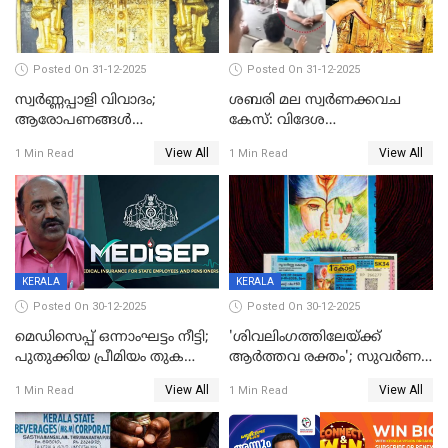
Posted On 31-12-2025
Posted On 31-12-2025
സ്വർണ്ണപ്പാളി വിവാദം;
ശബരി മല സ്വർണക്കവച
ആരോപണങ്ങൾ
കേസ്: വിദേശ
അവസാനിക്കുന്നില്ല
വ്യവസായിയുടെ ആരോപണം
View All
View All
1 Min Read
1 Min Read
നിഷേധിച്ച് ഡി മണി
KERALA
KERALA
Posted On 30-12-2025
Posted On 30-12-2025
മെഡിസെപ്പ് ഒന്നാംഘട്ടം നീട്ടി;
'ശിവലിംഗത്തിലേയ്ക്ക്
പുതുക്കിയ പ്രീമിയം തുക
ആര്‍ത്തവ രക്തം'; സുവര്‍ണ
ഈടാക്കുക ജനുവരി 31
കേരളം ലോട്ടറിയിലെ
View All
View All
1 Min Read
1 Min Read
മുതൽ
ചിത്രത്തിനെതിരെ ഹിന്ദു
ഐക്യവേദി പരാതി നൽകി