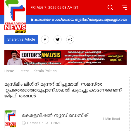
FRI AUG 7, 2026 05:03 AM IST
കനത്തമഴ സാധ്യതയെ തുടർന്ന് കോട്ടയം,ആലപ്പുഴ,വയനാട്
Share this Article
Home
Latest
Kerala Politics
മുസ്‌ലിം ലീഗിന് മുന്നറിയിപ്പുമായി സമസ്ത:
'ഉപതെരഞ്ഞെടുപ്പാണ്,ശക്തി കുറച്ചു കാണേണ്ടെന്ന്
ജിഫ്രി തങ്ങൾ
കേരളവിഷൻ ന്യൂസ് ഡെസ്‌ക്
1 Min Read
Posted On 03-11-2024