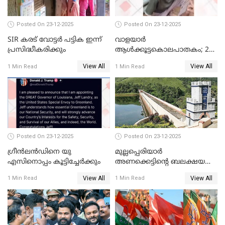
Posted On 23-12-2025
Posted On 23-12-2025
SIR കരട് വോട്ടര്‍ പട്ടിക ഇന്ന്
വാളയാർ
പ്രസിദ്ധീകരിക്കും
ആൾക്കൂട്ടകൊലപാതകം; 2
പേർ കൂടി കസ്റ്റഡിയിൽ
View All
View All
1 Min Read
1 Min Read
Posted On 23-12-2025
Posted On 23-12-2025
ഗ്രീന്‍ലന്‍ഡിനെ യു
മുല്ലപ്പെരിയാര്‍
എസിനൊപ്പം കൂട്ടിച്ചേര്‍ക്കും
അണക്കെട്ടിന്റെ ബലക്ഷയ
നിര്‍ണയം; പരിശോധന ഇന്ന്
View All
View All
1 Min Read
1 Min Read
തുടങ്ങും