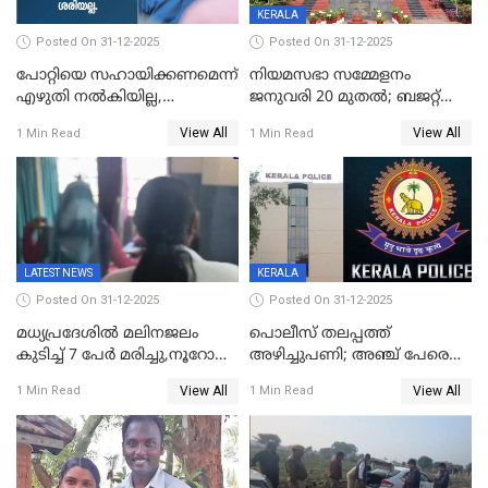
KERALA
Posted On 31-12-2025
Posted On 31-12-2025
പോറ്റിയെ സഹായിക്കണമെന്ന്
നിയമസഭാ സമ്മേളനം
എഴുതി നൽകിയില്ല,
ജനുവരി 20 മുതല്‍; ബജറ്റ്
ജനങ്ങളെ
അവതരണം അവസാനവാരം;
View All
View All
1 Min Read
1 Min Read
തെറ്റിദ്ധരിപ്പിക്കരുത്,
മന്ത്രിസഭാ
സാങ്കൽപ്പിക കഥകൾ
യോഗതീരുമാനങ്ങൾ
പ്രചരിപ്പിക്കുന്നുവെന്നും
കടകംപള്ളി സുരേന്ദ്രൻ
LATEST NEWS
KERALA
Posted On 31-12-2025
Posted On 31-12-2025
മധ്യപ്രദേശിൽ മലിനജലം
പൊലീസ് തലപ്പത്ത്
കുടിച്ച് 7 പേർ മരിച്ചു,നൂറോളം
അഴിച്ചുപണി; അഞ്ച് പേരെ
പേർ ഗുരുതരാവസ്ഥയിൽ
ഐജി റാങ്കിലേക്ക്
View All
View All
1 Min Read
1 Min Read
ഉയർത്തി,അജിതാ ബീഗം
ക്രൈംബ്രാഞ്ച് ഐജി,
എസ്.ശ്യാംസുന്ദർ
ഇന്റലിജൻസ് ഐജി