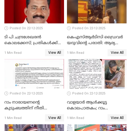
അംഗമാകാനില്ലെന്നും
UDFലേക്കില്ലെന്നും
വിഷ്ണുപുരം ചന്ദ്രശേഖരൻ
Posted On 22-12-2025
Posted On 22-12-2025
ടി പി ചന്ദ്രശേഖരന്‍
കെഎസ്ആർടിസി ഡ്രൈവർ
കൊലക്കേസ്; പ്രതികള്‍ക്ക്
യദുവിന്റെ പരാതി: ആര്യ
വീണ്ടും പരോള്‍
രാജേന്ദ്രനും സച്ചിൻ ദേവിനും
View All
View All
1 Min Read
1 Min Read
കോടതി നോട്ടീസ്
Posted On 22-12-2025
Posted On 22-12-2025
റാം നാരായണന്റെ
വാളയാർ ആൾക്കൂട്ട
കുടുംബത്തിന് നീതി
കൊലപാതകം; റാം
ഉറപ്പാക്കും; പിണറായി
നാരായണൻ നേരിട്ടത് ക്രൂര
View All
View All
1 Min Read
1 Min Read
വിജയന്‍
പീഡനം