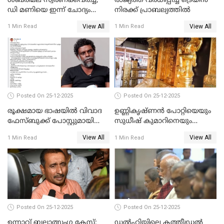
ശബരിമല സ്വര്‍ണക്കവര്‍ച്ച;
രാജ്യത്ത് വര്‍ധിപ്പിച്ച ട്രെയിന്‍
ഡി മണിയെ ഇന്ന് ചോദ്യം
നിരക്ക് പ്രാബല്യത്തില്‍
ചെയ്യും
View All
View All
1 Min Read
1 Min Read
Posted On 25-12-2025
Posted On 25-12-2025
രൂക്ഷമായ ഭാഷയിൽ വിവാദ
ഉണ്ണികൃഷ്ണന്‍ പോറ്റിയെയും
ഫേസ്ബുക്ക് പോസ്റ്റുമായി
സുധീഷ് കുമാറിനെയും
നടൻ വിനായകൻ
വീണ്ടും ചോദ്യം ചെയ്ത് SIT
View All
View All
1 Min Read
1 Min Read
Posted On 25-12-2025
Posted On 25-12-2025
ഉന്നാവ് ബലാത്സംഗ കേസ്;
ഡൽഹിയിലെ കത്തീഡ്രൽ