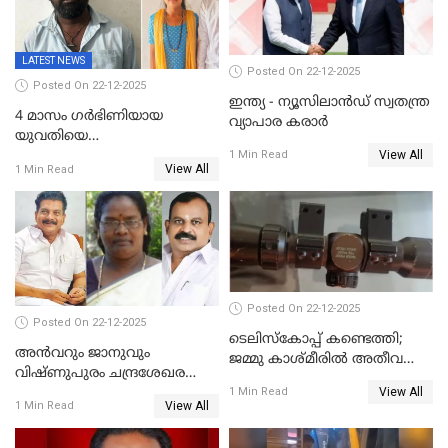
LATEST NEWS
Posted On 22-12-2025
Posted On 22-12-2025
ഇന്ത്യ - ന്യൂസിലാൻഡ് സ്വതന്ത്ര
4 മാസം ഗർഭിണിയായ
വ്യാപാര കരാർ
യുവതിയെ
View All
വെട്ടിക്കൊലപ്പെടുത്തി
1 Min Read
View All
1 Min Read
പിതാവും സഹോദരനും;
ദുരഭിമാനക്കൊലയിൽ
നടുങ്ങി കർണാടക
Posted On 22-12-2025
Posted On 22-12-2025
ടെലിസ്‌കോപ്പ് കണ്ടെത്തി;
അൻവറും ജാനുവും
ജമ്മു കാശ്മീരില്‍ അതീവ
വിഷ്ണുപുരം ചന്ദ്രശേഖരന്റെ
ജാഗ്രത നിര്‍ദ്ദേശം
View All
പാർട്ടിയും UDF
1 Min Read
View All
1 Min Read
അസോസിയേറ്റ് അംഗങ്ങൾ;
അസോസിയേറ്റ്