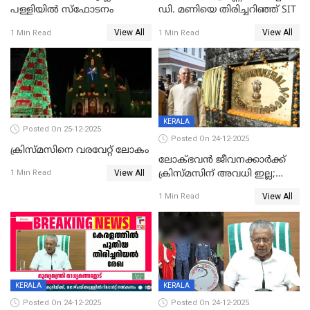
പള്ളിയില്‍ സ്‌ഫോടനം
ഡി. മണിയെ തിരിച്ചറിഞ്ഞ് SIT
View All
View All
1 Min Read
1 Min Read
KERALA
Posted On 25-12-2025
Posted On 24-12-2025
ക്രിസ്മസിനെ വരവേറ്റ് ലോകം
ലോക്ഭവൻ ജീവനക്കാർക്ക്
View All
ക്രിസ്മസിന് അവധി ഇല്ല;
1 Min Read
ഹാജരാവാൻ ഉത്തരവ്
View All
1 Min Read
KERALA
KERALA
Posted On 24-12-2025
Posted On 24-12-2025