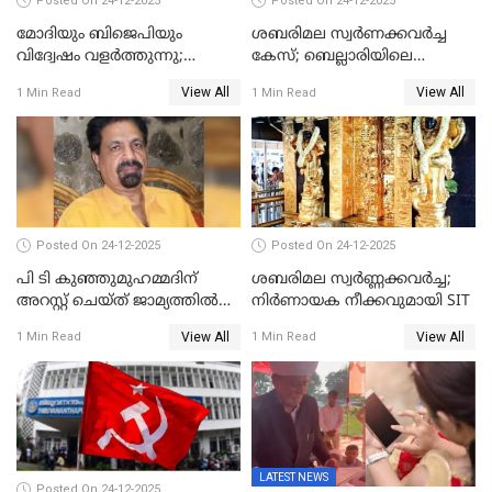
Posted On 24-12-2025
Posted On 24-12-2025
മോദിയും ബിജെപിയും
ശബരിമല സ്വര്‍ണക്കവര്‍ച്ച
വിദ്വേഷം വളർത്തുന്നു;
കേസ്; ബെല്ലാരിയിലെ
പ്രതിഷേധവിമായി
ജ്വല്ലറിയില്‍ പരിശോധന
View All
View All
1 Min Read
1 Min Read
കോൺഗ്രസ്
Posted On 24-12-2025
Posted On 24-12-2025
പി ടി കുഞ്ഞുമുഹമ്മദിന്
ശബരിമല സ്വര്‍ണ്ണക്കവര്‍ച്ച;
അറസ്റ്റ് ചെയ്ത് ജാമ്യത്തില്‍
നിർണായക നീക്കവുമായി SIT
വിട്ടു
View All
View All
1 Min Read
1 Min Read
LATEST NEWS
Posted On 24-12-2025