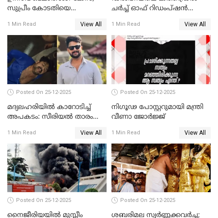
സുപ്രീം കോടതിയെ
ചർച്ച് ഓഫ് റിഡംപ്ഷൻ
സമീപിക്കാനൊരുങ്ങി
സന്ദർശിച്ച് പ്രധാനമന്ത്രി
View All
View All
1 Min Read
1 Min Read
അതിജീവിത
Posted On 25-12-2025
Posted On 25-12-2025
മദ്യലഹരിയിൽ കാറോടിച്ച്
നിഗൂഢ പോസ്റ്ററുമായി മന്ത്രി
അപകടം: സീരിയൽ താരം
വീണാ ജോർജ്ജ്
സിദ്ധാർത്ഥ് പ്രഭുവിനെതിരെ
View All
View All
1 Min Read
1 Min Read
കേസെടുത്തു
Posted On 25-12-2025
Posted On 25-12-2025
നൈജീരിയയിൽ മുസ്ലീം
ശബരിമല സ്വര്‍ണ്ണക്കവര്‍ച്ച;