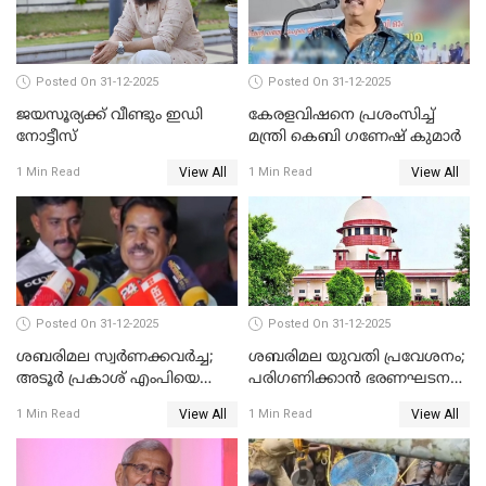
Posted On 31-12-2025
Posted On 31-12-2025
ജയസൂര്യക്ക് വീണ്ടും ഇഡി
കേരളവിഷനെ പ്രശംസിച്ച്
നോട്ടീസ്
മന്ത്രി കെബി ഗണേഷ് കുമാര്‍
View All
View All
1 Min Read
1 Min Read
Posted On 31-12-2025
Posted On 31-12-2025
ശബരിമല സ്വര്‍ണക്കവര്‍ച്ച;
ശബരിമല യുവതി പ്രവേശനം;
അടൂര്‍ പ്രകാശ് എംപിയെ
പരിഗണിക്കാന്‍ ഭരണഘടന
ചോദ്യം ചെയ്യാൻ SIT
ബെഞ്ച്
View All
View All
1 Min Read
1 Min Read