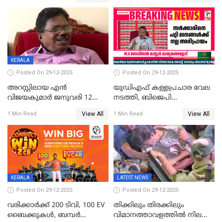
മൊഴിയെടുത്തു
വധശ്രമക്കേസ് പ്രതി
വിലങ്ങുമായി രക്ഷപ്പെട്ടു;
വ്യാപക തെരച്ചിൽ
KERALA
Posted On 29-12-2025
Posted On 29-12-2025
അറസ്റ്റിലായ എൻ
യുഡിഎഫ് കള്ളപ്രചാര വേല
വിജയകുമാർ ജനുവരി 12
നടത്തി, ബിജെപി
വരെ റിമാൻഡിൽ;
ഹിന്ദുവർഗീയത പ്രചരിപ്പിച്ചു,
View All
View All
1 Min Read
1 Min Read
ജാമ്യാപേക്ഷ ഈ മാസം 31ന്
ശബരിമല അത്ര
പരിഗണിക്കും
തിരിച്ചടിയായില്ല,സർക്കാരിനെക്കുറ
ജനങ്ങൾക്ക് മികച്ച
അഭിപ്രായം, എല്‍ഡിഎഫ്
അധികാരം നിലനിര്‍ത്തും,
ലോക്സഭ
തെരഞ്ഞെടുപ്പിനേക്കാൾ 17
KERALA
LATEST NEWS
ലക്ഷം വോട്ട് ലഭിച്ചു
Posted On 29-12-2025
Posted On 29-12-2025
വരിക്കാർക്ക് 200 ടിവി, 100 EV
തിക്കിലും തിരക്കിലും
ബൈക്കുകൾ, ബമ്പർ
വിമാനത്താവളത്തില്‍ നിലത്ത്