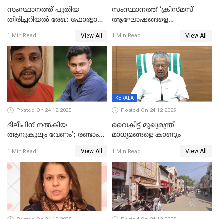
സംസ്ഥാനത്ത് പുതിയ
സംസ്ഥാനത്ത് ‘ക്രിസ്മസ്
തിരിച്ചറിയല്‍ രേഖ; ഫോട്ടോ
ആഘോഷങ്ങളെ
പതിപ്പിച്ച നേറ്റിവിറ്റി കാര്‍ഡ്
കടന്നാക്രമിയ്ക്കുന്നു; എല്ലാ
View All
View All
1 Min Read
1 Min Read
നല്‍കുമെന്ന് മുഖ്യമന്ത്രി; SIR
ആക്രമണങ്ങൾക്കും പിന്നിലും
ഹെല്‍പ് ഡസ്‌കുകള്‍
സംഘപരിവാർ’; മുഖ്യമന്ത്രി
ആരംഭിക്കാന്‍ മന്ത്രിസഭാ
യോഗ തീരുമാനം
KERALA
Posted On 24-12-2025
Posted On 24-12-2025
ദിലീപിന് നല്‍കിയ
വൈകിട്ട് മുഖ്യമന്ത്രി
ആനുകൂല്യം വേണം'; രണ്ടാം
മാധ്യമങ്ങളെ കാണും
പ്രതി മാര്‍ട്ടിന്‍
View All
View All
1 Min Read
1 Min Read
ഹൈക്കോടതിയില്‍