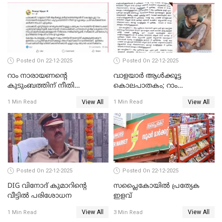
Posted On 22-12-2025
Posted On 22-12-2025
റാം നാരായണന്റെ
വാളയാർ ആൾക്കൂട്ട
കുടുംബത്തിന് നീതി
കൊലപാതകം; റാം
ഉറപ്പാക്കും; പിണറായി
നാരായണൻ നേരിട്ടത് ക്രൂര
View All
View All
1 Min Read
1 Min Read
വിജയന്‍
പീഡനം
Posted On 22-12-2025
Posted On 22-12-2025
DIG വിനോദ് കുമാറിന്റെ
സപ്ലൈകോയിൽ പ്രത്യേക
വീട്ടില്‍ പരിശോധന
ഇളവ്
View All
View All
1 Min Read
3 Min Read