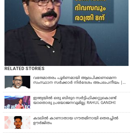
RELATED STORIES
വന്ദേമാതരം പൂര്‍ണമായി ആലപിക്കണമെന്ന
സംസ്ഥാന സര്‍ക്കാര്‍ നിര്‍ദേശം അപലപനീയം |
JAMAAT-E-ISLAMI
ഇന്ത്യയില്‍ ഒരു ബിരുദ സര്‍ട്ടിഫിക്കറ്റുകൊണ്ട്
യാതൊരു പ്രയോജനവുമില്ല; RAHUL GANDHI
കടലിൽ കാണാതായ ഗൗതമിനായി തെരച്ചിൽ
ഊർജിതം