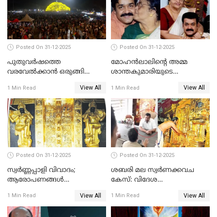
Posted On 31-12-2025
Posted On 31-12-2025
പുതുവര്‍ഷത്തെ
മോഹന്‍ലാലിന്റെ അമ്മ
വരവേല്‍ക്കാന്‍ ഒരുങ്ങി
ശാന്തകുമാരിയുടെ
ലോകം
സംസ്‌കാരം ഇന്ന്
View All
View All
1 Min Read
1 Min Read
Posted On 31-12-2025
Posted On 31-12-2025
സ്വർണ്ണപ്പാളി വിവാദം;
ശബരി മല സ്വർണക്കവച
ആരോപണങ്ങൾ
കേസ്: വിദേശ
അവസാനിക്കുന്നില്ല
വ്യവസായിയുടെ ആരോപണം
View All
View All
1 Min Read
1 Min Read
നിഷേധിച്ച് ഡി മണി