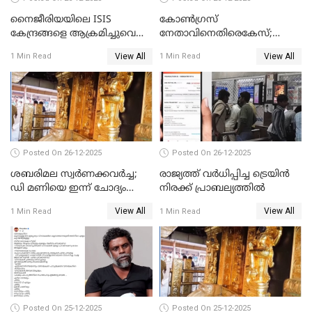
നൈജീരിയയിലെ ISIS
കോണ്‍ഗ്രസ്
കേന്ദ്രങ്ങളെ ആക്രമിച്ചുവെന്ന്
നേതാവിനെതിരെകേസ്;
ട്രംപ്
മുഖ്യമന്ത്രിയും ഉണ്ണികൃഷ്ണന്‍
View All
View All
1 Min Read
1 Min Read
പോറ്റിയും ഒപ്പമുള്ള AI ചിത്രം
പങ്കുവെച്ചു
Posted On 26-12-2025
Posted On 26-12-2025
ശബരിമല സ്വര്‍ണക്കവര്‍ച്ച;
രാജ്യത്ത് വര്‍ധിപ്പിച്ച ട്രെയിന്‍
ഡി മണിയെ ഇന്ന് ചോദ്യം
നിരക്ക് പ്രാബല്യത്തില്‍
ചെയ്യും
View All
View All
1 Min Read
1 Min Read
Posted On 25-12-2025
Posted On 25-12-2025