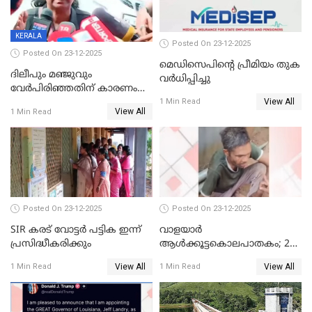
KERALA
Posted On 23-12-2025
Posted On 23-12-2025
മെഡിസെപിന്റെ പ്രീമിയം തുക
ദിലീപും മഞ്ജുവും
വർധിപ്പിച്ചു
വേർപിരിഞ്ഞതിന് കാരണം
View All
ദിലീപ് മഞ്ജുവിന് നൽകിയ ആ
1 Min Read
View All
1 Min Read
പഴയ മൊബൈലിൽ നിന്ന്
കണ്ടെത്തിയ ചാറ്റിൽ
നിന്നാണ്; എട്ടാം പ്രതിക്ക്
മോട്ടീവ് ഉണ്ടായിരുന്നെന്നും
അഡ്വ. ടി.ബി മിനി
Posted On 23-12-2025
Posted On 23-12-2025
SIR കരട് വോട്ടര്‍ പട്ടിക ഇന്ന്
വാളയാർ
പ്രസിദ്ധീകരിക്കും
ആൾക്കൂട്ടകൊലപാതകം; 2
പേർ കൂടി കസ്റ്റഡിയിൽ
View All
View All
1 Min Read
1 Min Read