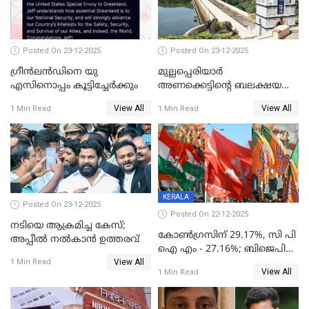
Posted On 23-12-2025
Posted On 23-12-2025
ഗ്രീന്‍ലന്‍ഡിനെ യു
മുല്ലപ്പെരിയാര്‍
എസിനൊപ്പം കൂട്ടിച്ചേര്‍ക്കും
അണക്കെട്ടിന്റെ ബലക്ഷയ
നിര്‍ണയം; പരിശോധന ഇന്ന്
View All
View All
1 Min Read
1 Min Read
തുടങ്ങും
KERALA
Posted On 23-12-2025
Posted On 22-12-2025
നടിയെ ആക്രമിച്ച കേസ്;
കോൺഗ്രസിന് 29.17%, സി പി
അപ്പീൽ നൽകാൻ ഉത്തരവ്
ഐ എം - 27.16%; ബിജെപി
View All
20% കടന്നത്
1 Min Read
View All
1 Min Read
തിരുവനന്തപുരത്ത് മാത്രം,
തദ്ദേശത്തിലെ യഥാർത്ഥ
കണക്ക് പുറത്ത്