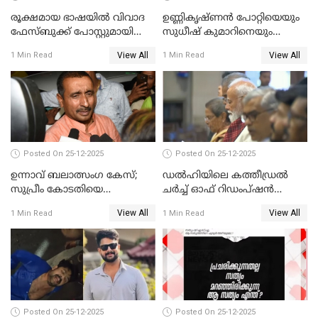
രൂക്ഷമായ ഭാഷയിൽ വിവാദ
ഉണ്ണികൃഷ്ണന്‍ പോറ്റിയെയും
ഫേസ്ബുക്ക് പോസ്റ്റുമായി
സുധീഷ് കുമാറിനെയും
നടൻ വിനായകൻ
വീണ്ടും ചോദ്യം ചെയ്ത് SIT
View All
View All
1 Min Read
1 Min Read
Posted On 25-12-2025
Posted On 25-12-2025
ഉന്നാവ് ബലാത്സംഗ കേസ്;
ഡൽഹിയിലെ കത്തീഡ്രൽ
സുപ്രീം കോടതിയെ
ചർച്ച് ഓഫ് റിഡംപ്ഷൻ
സമീപിക്കാനൊരുങ്ങി
സന്ദർശിച്ച് പ്രധാനമന്ത്രി
View All
View All
1 Min Read
1 Min Read
അതിജീവിത
Posted On 25-12-2025
Posted On 25-12-2025