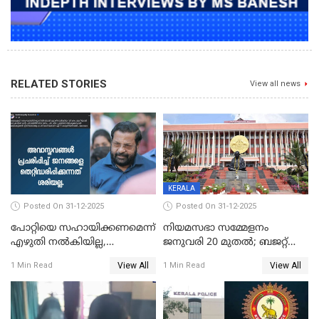
RELATED STORIES
View all news
KERALA
Posted On 31-12-2025
Posted On 31-12-2025
പോറ്റിയെ സഹായിക്കണമെന്ന്
നിയമസഭാ സമ്മേളനം
എഴുതി നൽകിയില്ല,
ജനുവരി 20 മുതല്‍; ബജറ്റ്
ജനങ്ങളെ
അവതരണം അവസാനവാരം;
View All
View All
1 Min Read
1 Min Read
തെറ്റിദ്ധരിപ്പിക്കരുത്,
മന്ത്രിസഭാ
സാങ്കൽപ്പിക കഥകൾ
യോഗതീരുമാനങ്ങൾ
പ്രചരിപ്പിക്കുന്നുവെന്നും
കടകംപള്ളി സുരേന്ദ്രൻ