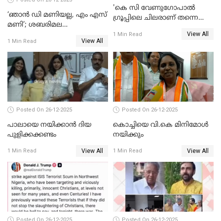
'കെ സി വേണുഗോപാല്‍
‘ഞാൻ ഡി മണിയല്ല, എം എസ്
ഗ്രൂപ്പിലെ ചിലരാണ് തന്നെ
മണി’; ശബരിമല
തഴഞ്ഞത്'; ലാലി ജെയിംസ്
View All
സ്വർണക്കവർച്ചയുമായി ഒരു
1 Min Read
View All
1 Min Read
ബന്ധവും ഇല്ലെന്ന് എസ്ഐടി
ചോദ്യം ചെയ്ത ദിണ്ടിഗലിലെ
വ്യവസായി
Posted On 26-12-2025
Posted On 26-12-2025
പാലായെ നയിക്കാന്‍ ദിയ
കൊച്ചിയെ വി.കെ മിനിമോള്‍
പുളിക്കക്കണ്ടം
നയിക്കും
View All
View All
1 Min Read
1 Min Read
Posted On 26-12-2025
Posted On 26-12-2025