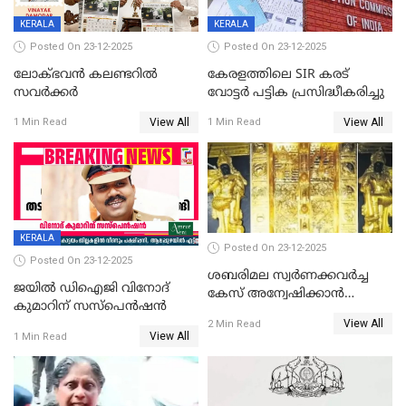
KERALA
KERALA
Posted On 23-12-2025
Posted On 23-12-2025
ലോക്ഭവൻ കലണ്ടറിൽ
കേരളത്തിലെ SIR കരട്
സവർക്കർ
വോട്ടര്‍ പട്ടിക പ്രസിദ്ധീകരിച്ചു
View All
View All
1 Min Read
1 Min Read
KERALA
Posted On 23-12-2025
Posted On 23-12-2025
ശബരിമല സ്വര്‍ണക്കവര്‍ച്ച
ജയിൽ ഡിഐജി വിനോദ്
കേസ് അന്വേഷിക്കാന്‍
കുമാറിന് സസ്പെൻഷൻ
തയ്യാറെന്ന് CBI
View All
2 Min Read
View All
1 Min Read