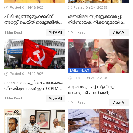
Posted On 24-12-2025
Posted On 24-12-2025
പി ടി കുഞ്ഞുമുഹമ്മദിന്
ശബരിമല സ്വര്‍ണ്ണക്കവര്‍ച്ച;
അറസ്റ്റ് ചെയ്ത് ജാമ്യത്തില്‍
നിർണായക നീക്കവുമായി SIT
വിട്ടു
View All
View All
1 Min Read
1 Min Read
LATEST NEWS
Posted On 24-12-2025
Posted On 23-12-2025
തെരഞ്ഞെടുപ്പിലെ പരാജയം;
ക്യാമറയും ടച്ച് സ്ക്രീനും
വിലയിരുത്താന്‍ ഇന്ന് CPIM
വേണ്ട, കീപാഡ് മതി;
യോഗം
View All
സ്ത്രീകൾക്ക് സ്മാർട്ട് ഫോൺ
1 Min Read
View All
1 Min Read
വിലക്കി രാജ്യത്തെ ഒരു
പഞ്ചായത്ത്