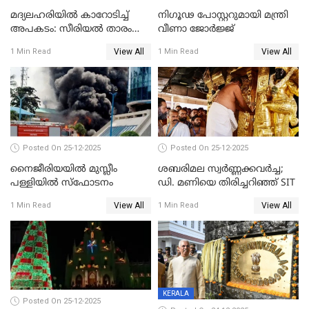
മദ്യലഹരിയിൽ കാറോടിച്ച്
നിഗൂഢ പോസ്റ്ററുമായി മന്ത്രി
അപകടം: സീരിയൽ താരം
വീണാ ജോർജ്ജ്
സിദ്ധാർത്ഥ് പ്രഭുവിനെതിരെ
View All
View All
1 Min Read
1 Min Read
കേസെടുത്തു
Posted On 25-12-2025
Posted On 25-12-2025
നൈജീരിയയിൽ മുസ്ലീം
ശബരിമല സ്വര്‍ണ്ണക്കവര്‍ച്ച;
പള്ളിയില്‍ സ്‌ഫോടനം
ഡി. മണിയെ തിരിച്ചറിഞ്ഞ് SIT
View All
View All
1 Min Read
1 Min Read
KERALA
Posted On 25-12-2025