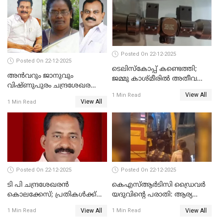
നടുങ്ങി കർണാടക
Posted On 22-12-2025
Posted On 22-12-2025
ടെലിസ്‌കോപ്പ് കണ്ടെത്തി;
അൻവറും ജാനുവും
ജമ്മു കാശ്മീരില്‍ അതീവ
വിഷ്ണുപുരം ചന്ദ്രശേഖരന്റെ
ജാഗ്രത നിര്‍ദ്ദേശം
View All
പാർട്ടിയും UDF
1 Min Read
View All
1 Min Read
അസോസിയേറ്റ് അംഗങ്ങൾ;
അസോസിയേറ്റ്
അംഗമാകാനില്ലെന്നും
UDFലേക്കില്ലെന്നും
വിഷ്ണുപുരം ചന്ദ്രശേഖരൻ
Posted On 22-12-2025
Posted On 22-12-2025
ടി പി ചന്ദ്രശേഖരന്‍
കെഎസ്ആർടിസി ഡ്രൈവർ
കൊലക്കേസ്; പ്രതികള്‍ക്ക്
യദുവിന്റെ പരാതി: ആര്യ
വീണ്ടും പരോള്‍
രാജേന്ദ്രനും സച്ചിൻ ദേവിനും
View All
View All
1 Min Read
1 Min Read
കോടതി നോട്ടീസ്