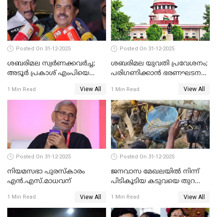
Posted On 31-12-2025
Posted On 31-12-2025
ശബരിമല സ്വര്‍ണക്കവര്‍ച്ച;
ശബരിമല യുവതി പ്രവേശനം;
അടൂര്‍ പ്രകാശ് എംപിയെ
പരിഗണിക്കാന്‍ ഭരണഘടന
ചോദ്യം ചെയ്യാൻ SIT
ബെഞ്ച്
View All
View All
1 Min Read
1 Min Read
Posted On 31-12-2025
Posted On 31-12-2025
നിയമസഭാ പുരസ്‌കാരം
ജനവാസ മേഖലയിൽ നിന്ന്
എൻ.എസ്.മാധവന്
പിടികൂടിയ കടുവയെ തുറന്നു
വിട്ടു
View All
View All
1 Min Read
1 Min Read