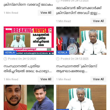
Posted On 24-12-2025
ക്രിസ്മസിനെ വരവേറ്റ് ലോകം
ലോക്ഭവൻ ജീവനക്കാർക്ക്
View All
ക്രിസ്മസിന് അവധി ഇല്ല;
1 Min Read
ഹാജരാവാൻ ഉത്തരവ്
View All
1 Min Read
KERALA
KERALA
Posted On 24-12-2025
Posted On 24-12-2025
സംസ്ഥാനത്ത് പുതിയ
സംസ്ഥാനത്ത് ‘ക്രിസ്മസ്
തിരിച്ചറിയല്‍ രേഖ; ഫോട്ടോ
ആഘോഷങ്ങളെ
പതിപ്പിച്ച നേറ്റിവിറ്റി കാര്‍ഡ്
കടന്നാക്രമിയ്ക്കുന്നു; എല്ലാ
View All
View All
1 Min Read
1 Min Read
നല്‍കുമെന്ന് മുഖ്യമന്ത്രി; SIR
ആക്രമണങ്ങൾക്കും പിന്നിലും
ഹെല്‍പ് ഡസ്‌കുകള്‍
സംഘപരിവാർ’; മുഖ്യമന്ത്രി
ആരംഭിക്കാന്‍ മന്ത്രിസഭാ
യോഗ തീരുമാനം