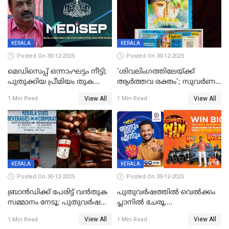
KERALA
KERALA
Posted On 30-12-2025
Posted On 30-12-2025
മെഡിസെപ്പ് ഒന്നാംഘട്ടം നീട്ടി;
'ശിവലിംഗത്തിലേയ്ക്ക്
പുതുക്കിയ പ്രീമിയം തുക
ആര്‍ത്തവ രക്തം'; സുവര്‍ണ
ഈടാക്കുക ജനുവരി 31
കേരളം ലോട്ടറിയിലെ
View All
View All
1 Min Read
1 Min Read
മുതൽ
ചിത്രത്തിനെതിരെ ഹിന്ദു
ഐക്യവേദി പരാതി നൽകി
KERALA
KERALA
Posted On 30-12-2025
Posted On 30-12-2025
ബ്രാൻഡിക്ക് പേരിട്ട് വൻതുക
പുതുവർഷത്തിൽ വെൽക്കം
സമ്മാനം നേടൂ; പുതുവർഷ
പ്ലാനിൽ ചേരൂ,
ഓഫറുമായി ബെവ്‌കോ
350എംപിപിഎസ് വേഗതയിൽ
View All
View All
1 Min Read
1 Min Read
ഇന്റർനെറ്റും ഒപ്പം കീയുടെ