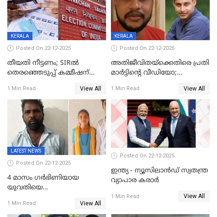
KERALA
KERALA
Posted On 22-12-2025
Posted On 22-12-2025
തീയതി നീട്ടണം; SIRൽ
അതിജീവിതയ്‌ക്കെതിരെ പ്രതി
തെരഞ്ഞെടുപ്പ് കമ്മീഷന്
മാർട്ടിന്റെ വീഡിയോ;
കത്തയച്ച് കേരളം
പ്രചരിപ്പിച്ച മൂന്നുപേർ
View All
View All
1 Min Read
1 Min Read
അറസ്റ്റിൽ; നൂറോളം
സൈറ്റുകളിൽ നിന്നും
വിഡിയോ നീക്കം ചെയ്യാനും
പൊലീസ്
LATEST NEWS
Posted On 22-12-2025
Posted On 22-12-2025
ഇന്ത്യ - ന്യൂസിലാൻഡ് സ്വതന്ത്ര
4 മാസം ഗർഭിണിയായ
വ്യാപാര കരാർ
യുവതിയെ
View All
വെട്ടിക്കൊലപ്പെടുത്തി
1 Min Read
View All
1 Min Read
പിതാവും സഹോദരനും;
ദുരഭിമാനക്കൊലയിൽ