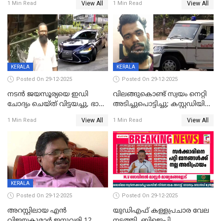
View All
View All
1 Min Read
1 Min Read
കഴിഞ്ഞതായി റിപ്പോർട്ട്
സംരക്ഷിച്ചത്
തിരിച്ചടിച്ചു',വെള്ളാപ്പള്ളിയെ
ന്യായീകരിക്കുന്നതിലും
CPIഎക്സിക്യൂട്ടീവിൽ
വിമർശനം
KERALA
KERALA
Posted On 29-12-2025
Posted On 29-12-2025
നടൻ ജയസൂര്യയെ ഇഡി
വിലങ്ങുകൊണ്ട് സ്വയം നെറ്റി
ചോദ്യം ചെയ്ത് വിട്ടയച്ചു, ഭാര്യ
അടിച്ചുപൊട്ടിച്ചു; കസ്റ്റഡിയിൽ
സരിതയുടെയും
എടുക്കുന്നതിനിടെ
View All
View All
1 Min Read
1 Min Read
മൊഴിയെടുത്തു
വധശ്രമക്കേസ് പ്രതി
വിലങ്ങുമായി രക്ഷപ്പെട്ടു;
വ്യാപക തെരച്ചിൽ
KERALA
Posted On 29-12-2025
Posted On 29-12-2025
അറസ്റ്റിലായ എൻ
യുഡിഎഫ് കള്ളപ്രചാര വേല
വിജയകുമാർ ജനുവരി 12
നടത്തി, ബിജെപി