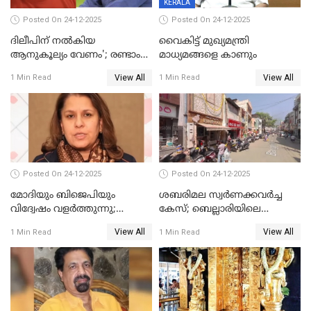
KERALA
Posted On 24-12-2025
Posted On 24-12-2025
ദിലീപിന് നല്‍കിയ
വൈകിട്ട് മുഖ്യമന്ത്രി
ആനുകൂല്യം വേണം'; രണ്ടാം
മാധ്യമങ്ങളെ കാണും
പ്രതി മാര്‍ട്ടിന്‍
View All
View All
1 Min Read
1 Min Read
ഹൈക്കോടതിയില്‍
Posted On 24-12-2025
Posted On 24-12-2025
മോദിയും ബിജെപിയും
ശബരിമല സ്വര്‍ണക്കവര്‍ച്ച
വിദ്വേഷം വളർത്തുന്നു;
കേസ്; ബെല്ലാരിയിലെ
പ്രതിഷേധവിമായി
ജ്വല്ലറിയില്‍ പരിശോധന
View All
View All
1 Min Read
1 Min Read
കോൺഗ്രസ്