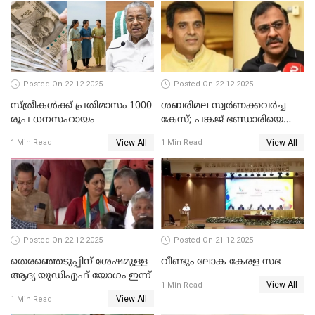
Posted On 22-12-2025
Posted On 22-12-2025
സ്ത്രീകള്‍ക്ക് പ്രതിമാസം 1000
ശബരിമല സ്വര്‍ണക്കവര്‍ച്ച
രൂപ ധനസഹായം
കേസ്; പങ്കജ് ഭണ്ഡാരിയെയും
ഗോവര്‍ധനെയും കസ്റ്റഡിയില്‍
View All
View All
1 Min Read
1 Min Read
വാങ്ങാന്‍ SIT
Posted On 22-12-2025
Posted On 21-12-2025
തെരഞ്ഞെടുപ്പിന് ശേഷമുള്ള
വീണ്ടും ലോക കേരള സഭ
ആദ്യ യുഡിഎഫ് യോഗം ഇന്ന്
View All
1 Min Read
View All
1 Min Read