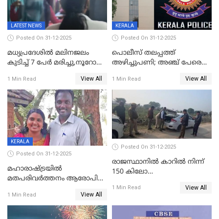
LATEST NEWS
KERALA
Posted On 31-12-2025
Posted On 31-12-2025
മധ്യപ്രദേശിൽ മലിനജലം
പൊലീസ് തലപ്പത്ത്
കുടിച്ച് 7 പേർ മരിച്ചു,നൂറോളം
അഴിച്ചുപണി; അഞ്ച് പേരെ
പേർ ഗുരുതരാവസ്ഥയിൽ
ഐജി റാങ്കിലേക്ക്
View All
View All
1 Min Read
1 Min Read
ഉയർത്തി,അജിതാ ബീഗം
ക്രൈംബ്രാഞ്ച് ഐജി,
എസ്.ശ്യാംസുന്ദർ
ഇന്റലിജൻസ് ഐജി
KERALA
Posted On 31-12-2025
Posted On 31-12-2025
രാജസ്ഥാനിൽ കാറിൽ നിന്ന്
മഹാരാഷ്ട്രയിൽ
150 കിലോ
മതപരിവർത്തനം ആരോപിച്ചു
സ്ഫോടകവസ്തുക്കൾ
View All
അറസ്റ്റിലായ മലയാളി
1 Min Read
പിടികൂടി
View All
1 Min Read
വൈദികനും ഭാര്യയ്ക്കും
ഉൾപ്പെടെ 11പേർക്കും ജാമ്യം