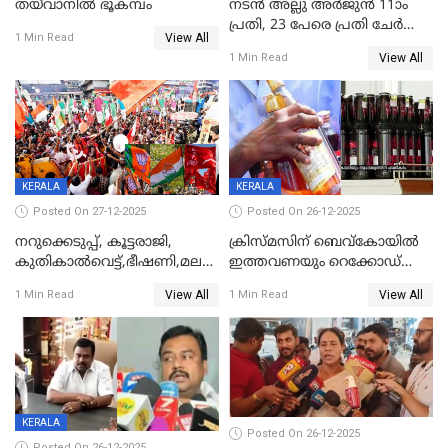
തയ്‌വാനിൽ ഭൂകമ്പം
നടൻ അല്ലു അർജുൻ 11ാം
പ്രതി, 23 പേരെ പ്രതി ചേർത്ത്
View All
1 Min Read
കുറ്റപത്രം സമർപ്പിച്ചു
View All
1 Min Read
KERALA
KERALA
Posted On 27-12-2025
Posted On 26-12-2025
നറുക്കെടുപ്പ്, കൂട്ടരാജി,
ക്രിസ്മസിന് ബെവ്‌കോയിൽ
കുതികാൽവെട്ട്,ഭീഷണി,മലബാറിലാകട്ടെ
ഇത്തവണയും റെക്കോഡ്
ട്വിസ്റ്റോട് ട്വിസ്റ്റും; അടിമുടി
വിൽപ്പന;കഴിഞ്ഞവർഷത്തേക്ക
View All
View All
1 Min Read
1 Min Read
നാടകീയമായി പഞ്ചായത്ത്
53 കോടി രൂപയുടെ അധിക
പ്രസിഡന്‍റ് തെരഞ്ഞെടുപ്പ്
വിൽപ്പന; മലയാളി കുടിച്ചു
തീർത്തത് 333 കോടിയുടെ
മദ്യം
KERALA
Posted On 26-12-2025
Posted On 26-12-2025