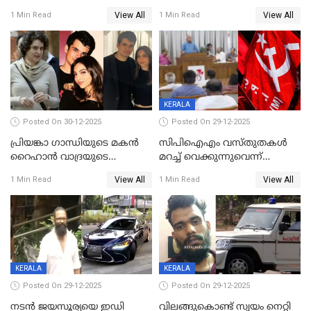
ശബരിമല നട തുറന്നു;
ബാറുകള്‍ക്ക് 12 മണി വരെ
View All
View All
1 Min Read
1 Min Read
സന്നിധാനത്ത് വൻ
പ്രവര്‍ത്തനാനുമതി
ഭക്തജനത്തിരക്ക്
KERALA
Posted On 30-12-2025
Posted On 29-12-2025
പ്രിയങ്കാ ​ഗാന്ധിയുടെ മകൻ
സിപിഐഎം വസ്തുതകൾ
റൈഹാൻ വാദ്രയുടെ
മറച്ച് വെക്കുന്നുവെന്ന്
വിവാഹനിശ്ചയം
സിപിഐ, 'പത്മകുമാറിനെ
View All
View All
1 Min Read
1 Min Read
കഴിഞ്ഞതായി റിപ്പോർട്ട്
സംരക്ഷിച്ചത്
തിരിച്ചടിച്ചു',വെള്ളാപ്പള്ളിയെ
ന്യായീകരിക്കുന്നതിലും
CPIഎക്സിക്യൂട്ടീവിൽ
വിമർശനം
KERALA
KERALA
Posted On 29-12-2025
Posted On 29-12-2025
നടൻ ജയസൂര്യയെ ഇഡി
വിലങ്ങുകൊണ്ട് സ്വയം നെറ്റി