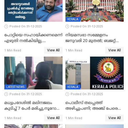
KERALA
Posted On 31-12-2025
Posted On 31-12-2025
പോറ്റിയെ സഹായിക്കണമെന്ന്
നിയമസഭാ സമ്മേളനം
എഴുതി നൽകിയില്ല,
ജനുവരി 20 മുതല്‍; ബജറ്റ്
ജനങ്ങളെ
അവതരണം അവസാനവാരം;
View All
View All
1 Min Read
1 Min Read
തെറ്റിദ്ധരിപ്പിക്കരുത്,
മന്ത്രിസഭാ
സാങ്കൽപ്പിക കഥകൾ
യോഗതീരുമാനങ്ങൾ
പ്രചരിപ്പിക്കുന്നുവെന്നും
കടകംപള്ളി സുരേന്ദ്രൻ
LATEST NEWS
KERALA
Posted On 31-12-2025
Posted On 31-12-2025
മധ്യപ്രദേശിൽ മലിനജലം
പൊലീസ് തലപ്പത്ത്
കുടിച്ച് 7 പേർ മരിച്ചു,നൂറോളം
അഴിച്ചുപണി; അഞ്ച് പേരെ
പേർ ഗുരുതരാവസ്ഥയിൽ
ഐജി റാങ്കിലേക്ക്
View All
View All
1 Min Read
1 Min Read
ഉയർത്തി,അജിതാ ബീഗം
ക്രൈംബ്രാഞ്ച് ഐജി,