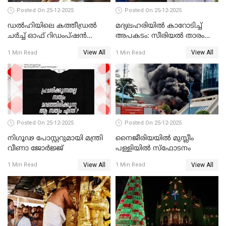
Posted On 25-12-2025
Posted On 25-12-2025
ഡൽഹിയിലെ കത്തീഡ്രൽ
മദ്യലഹരിയിൽ കാറോടിച്ച്
ചർച്ച് ഓഫ് റിഡംപ്ഷൻ
അപകടം: സീരിയൽ താരം
സന്ദർശിച്ച് പ്രധാനമന്ത്രി
സിദ്ധാർത്ഥ് പ്രഭുവിനെതിരെ
View All
View All
1 Min Read
1 Min Read
കേസെടുത്തു
Posted On 25-12-2025
Posted On 25-12-2025
നിഗൂഢ പോസ്റ്ററുമായി മന്ത്രി
നൈജീരിയയിൽ മുസ്ലീം
വീണാ ജോർജ്ജ്
പള്ളിയില്‍ സ്‌ഫോടനം
View All
View All
1 Min Read
1 Min Read