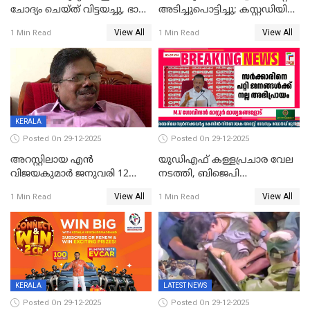
ചോദ്യം ചെയ്ത് വിട്ടയച്ചു, ഭാര്യ
അടിച്ചുപൊട്ടിച്ചു; കസ്റ്റഡിയിൽ
സരിതയുടെയും
എടുക്കുന്നതിനിടെ
View All
View All
1 Min Read
1 Min Read
മൊഴിയെടുത്തു
വധശ്രമക്കേസ് പ്രതി
വിലങ്ങുമായി രക്ഷപ്പെട്ടു;
വ്യാപക തെരച്ചിൽ
KERALA
Posted On 29-12-2025
Posted On 29-12-2025
അറസ്റ്റിലായ എൻ
യുഡിഎഫ് കള്ളപ്രചാര വേല
വിജയകുമാർ ജനുവരി 12
നടത്തി, ബിജെപി
വരെ റിമാൻഡിൽ;
ഹിന്ദുവർഗീയത പ്രചരിപ്പിച്ചു,
View All
View All
1 Min Read
1 Min Read
ജാമ്യാപേക്ഷ ഈ മാസം 31ന്
ശബരിമല അത്ര
പരിഗണിക്കും
തിരിച്ചടിയായില്ല,സർക്കാരിനെക്കുറ
ജനങ്ങൾക്ക് മികച്ച
അഭിപ്രായം, എല്‍ഡിഎഫ്
അധികാരം നിലനിര്‍ത്തും,
ലോക്സഭ
തെരഞ്ഞെടുപ്പിനേക്കാൾ 17
KERALA
LATEST NEWS
ലക്ഷം വോട്ട് ലഭിച്ചു
Posted On 29-12-2025
Posted On 29-12-2025