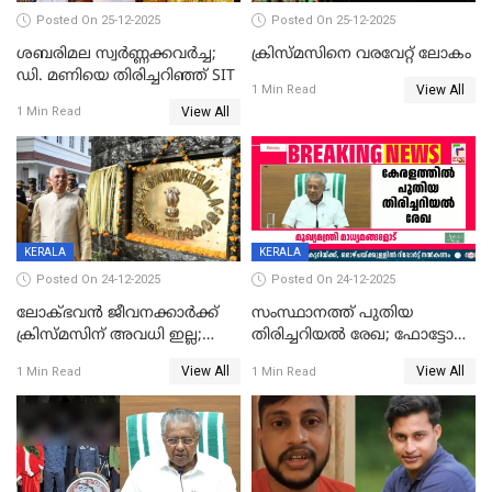
Posted On 25-12-2025
Posted On 25-12-2025
ശബരിമല സ്വര്‍ണ്ണക്കവര്‍ച്ച;
ക്രിസ്മസിനെ വരവേറ്റ് ലോകം
ഡി. മണിയെ തിരിച്ചറിഞ്ഞ് SIT
View All
1 Min Read
View All
1 Min Read
KERALA
KERALA
Posted On 24-12-2025
Posted On 24-12-2025
ലോക്ഭവൻ ജീവനക്കാർക്ക്
സംസ്ഥാനത്ത് പുതിയ
ക്രിസ്മസിന് അവധി ഇല്ല;
തിരിച്ചറിയല്‍ രേഖ; ഫോട്ടോ
ഹാജരാവാൻ ഉത്തരവ്
പതിപ്പിച്ച നേറ്റിവിറ്റി കാര്‍ഡ്
View All
View All
1 Min Read
1 Min Read
നല്‍കുമെന്ന് മുഖ്യമന്ത്രി; SIR
ഹെല്‍പ് ഡസ്‌കുകള്‍
ആരംഭിക്കാന്‍ മന്ത്രിസഭാ
യോഗ തീരുമാനം