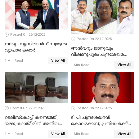
സൈറ്റുകളിൽ നിന്നും
ദുരഭിമാനക്കൊലയിൽ
വിഡിയോ നീക്കം ചെയ്യാനും
നടുങ്ങി കർണാടക
പൊലീസ്
Posted On 22-12-2025
Posted On 22-12-2025
ഇന്ത്യ - ന്യൂസിലാൻഡ് സ്വതന്ത്ര
അൻവറും ജാനുവും
വ്യാപാര കരാർ
വിഷ്ണുപുരം ചന്ദ്രശേഖരന്റെ
View All
പാർട്ടിയും UDF
1 Min Read
View All
1 Min Read
അസോസിയേറ്റ് അംഗങ്ങൾ;
അസോസിയേറ്റ്
അംഗമാകാനില്ലെന്നും
UDFലേക്കില്ലെന്നും
വിഷ്ണുപുരം ചന്ദ്രശേഖരൻ
Posted On 22-12-2025
Posted On 22-12-2025
ടെലിസ്‌കോപ്പ് കണ്ടെത്തി;
ടി പി ചന്ദ്രശേഖരന്‍
ജമ്മു കാശ്മീരില്‍ അതീവ
കൊലക്കേസ്; പ്രതികള്‍ക്ക്
ജാഗ്രത നിര്‍ദ്ദേശം
വീണ്ടും പരോള്‍
View All
View All
1 Min Read
1 Min Read