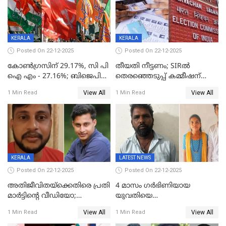
KERALA
KERALA
Posted On 22-12-2025
Posted On 22-12-2025
കോൺഗ്രസിന് 29.17%, സി പി
തീയതി നീട്ടണം; SIRൽ
ഐ എം - 27.16%; ബിജെപി
തെരഞ്ഞെടുപ്പ് കമ്മീഷന്
20% കടന്നത്
കത്തയച്ച് കേരളം
View All
View All
1 Min Read
1 Min Read
തിരുവനന്തപുരത്ത് മാത്രം,
തദ്ദേശത്തിലെ യഥാർത്ഥ
കണക്ക് പുറത്ത്
KERALA
LATEST NEWS
Posted On 22-12-2025
Posted On 22-12-2025
അതിജീവിതയ്‌ക്കെതിരെ പ്രതി
4 മാസം ഗർഭിണിയായ
മാർട്ടിന്റെ വീഡിയോ;
യുവതിയെ
പ്രചരിപ്പിച്ച മൂന്നുപേർ
വെട്ടിക്കൊലപ്പെടുത്തി
View All
View All
1 Min Read
1 Min Read
അറസ്റ്റിൽ; നൂറോളം
പിതാവും സഹോദരനും;