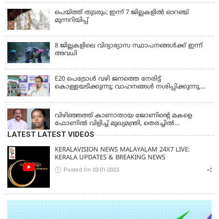
പെയ്ത്ത് തുടരും; ഇന്ന് 7 ജില്ലകളില്‍ ഓറഞ്ച്
മുന്നറിയിപ്പ്
8 ജില്ലകളിലെ വിദ്യാഭ്യാസ സ്ഥാപനങ്ങള്‍ക്ക് ഇന്ന്
അവധി
E20 പെട്രോൾ വഴി ജനത്തെ നേരിട്ട്
കൊള്ളയടിക്കുന്നു; വാഹനങ്ങൾ നശിപ്പിക്കുന്നു,
ജീവിതങ്ങൾ നശിപ്പിക്കുന്നുവെന്നും രാഹുൽ ഗാന്ധി
KERALA
വിഴിഞ്ഞത്ത് കാണാതായ ജോണിന്റെ മകളെ
ഫോണിൽ വിളിച്ച് മുഖ്യമന്ത്രി, തെരച്ചിൽ
ഊർജിതമാക്കുമെന്ന് ഉറപ്പ് നൽകി; മന്ത്രി സിപി
LATEST LATEST VIDEOS
ജോൺ അഞ്ചുതെങ്ങിൽ; കടലിൽ
പോകുന്നവരെയും ഉൾപ്പെടുത്തി നാളെ ഊർജിത
KERALAVISION NEWS MALAYALAM 24X7 LIVE:
തെരച്ചിൽ
KERALA UPDATES & BREAKING NEWS
Posted On 03-01-2023