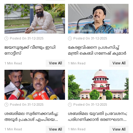
Posted On 31-12-2025
Posted On 31-12-2025
ജയസൂര്യക്ക് വീണ്ടും ഇഡി
കേരളവിഷനെ പ്രശംസിച്ച്
നോട്ടീസ്
മന്ത്രി കെബി ഗണേഷ് കുമാര്‍
View All
View All
1 Min Read
1 Min Read
Posted On 31-12-2025
Posted On 31-12-2025
ശബരിമല സ്വര്‍ണക്കവര്‍ച്ച;
ശബരിമല യുവതി പ്രവേശനം;
അടൂര്‍ പ്രകാശ് എംപിയെ
പരിഗണിക്കാന്‍ ഭരണഘടന
ചോദ്യം ചെയ്യാൻ SIT
ബെഞ്ച്
View All
View All
1 Min Read
1 Min Read