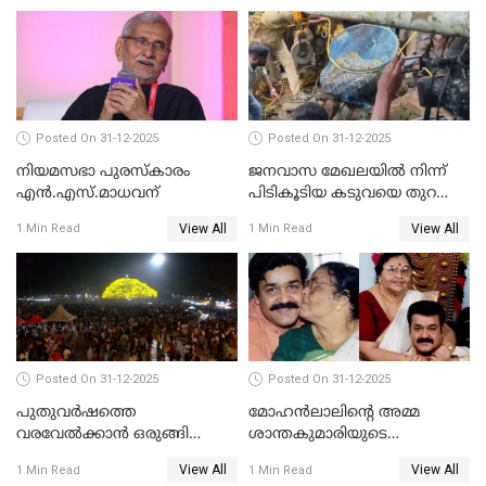
Posted On 31-12-2025
Posted On 31-12-2025
നിയമസഭാ പുരസ്‌കാരം
ജനവാസ മേഖലയിൽ നിന്ന്
എൻ.എസ്.മാധവന്
പിടികൂടിയ കടുവയെ തുറന്നു
വിട്ടു
View All
View All
1 Min Read
1 Min Read
Posted On 31-12-2025
Posted On 31-12-2025
പുതുവര്‍ഷത്തെ
മോഹന്‍ലാലിന്റെ അമ്മ
വരവേല്‍ക്കാന്‍ ഒരുങ്ങി
ശാന്തകുമാരിയുടെ
ലോകം
സംസ്‌കാരം ഇന്ന്
View All
View All
1 Min Read
1 Min Read