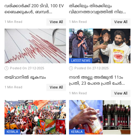
വരിക്കാർക്ക് 200 ടിവി, 100 EV
തിക്കിലും തിരക്കിലും
ബൈക്കുകൾ, ബമ്പർ
വിമാനത്താവളത്തില്‍ നിലത്ത്
സമ്മാനമായി EV കാർ
വീണ് വിജയ്
View All
View All
1 Min Read
1 Min Read
ഉൾപ്പെടെ 2 കോടി രൂപയുടെ
സമ്മാനങ്ങളുമായി
കേരളവിഷൻ ബ്രോഡ്ബാൻഡ്
കണക്ട്&വിൻ
LATEST NEWS
Posted On 27-12-2025
Posted On 27-12-2025
തയ്‌വാനിൽ ഭൂകമ്പം
നടൻ അല്ലു അർജുൻ 11ാം
പ്രതി, 23 പേരെ പ്രതി ചേർത്ത്
View All
1 Min Read
കുറ്റപത്രം സമർപ്പിച്ചു
View All
1 Min Read
KERALA
KERALA