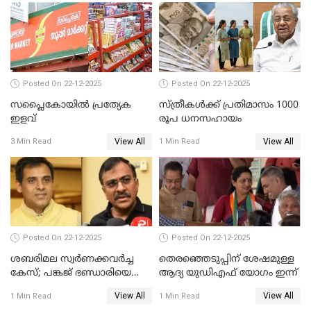
Posted On 22-12-2025
Posted On 22-12-2025
സപ്ലൈകോയിൽ പ്രത്യേക
സ്ത്രീകള്‍ക്ക് പ്രതിമാസം 1000
ഇളവ്
രൂപ ധനസഹായം
View All
View All
3 Min Read
1 Min Read
Posted On 22-12-2025
Posted On 22-12-2025
ശബരിമല സ്വര്‍ണക്കവര്‍ച്ച
തെരഞ്ഞെടുപ്പിന് ശേഷമുള്ള
കേസ്; പങ്കജ് ഭണ്ഡാരിയെയും
ആദ്യ യുഡിഎഫ് യോഗം ഇന്ന്
ഗോവര്‍ധനെയും കസ്റ്റഡിയില്‍
View All
View All
1 Min Read
1 Min Read
വാങ്ങാന്‍ SIT