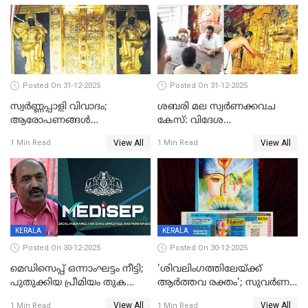
Posted On 31-12-2025
Posted On 31-12-2025
സ്വർണ്ണപ്പാളി വിവാദം;
ശബരി മല സ്വർണക്കവച
ആരോപണങ്ങൾ
കേസ്: വിദേശ
അവസാനിക്കുന്നില്ല
വ്യവസായിയുടെ ആരോപണം
View All
View All
1 Min Read
1 Min Read
നിഷേധിച്ച് ഡി മണി
KERALA
KERALA
Posted On 30-12-2025
Posted On 30-12-2025
മെഡിസെപ്പ് ഒന്നാംഘട്ടം നീട്ടി;
'ശിവലിംഗത്തിലേയ്ക്ക്
പുതുക്കിയ പ്രീമിയം തുക
ആര്‍ത്തവ രക്തം'; സുവര്‍ണ
ഈടാക്കുക ജനുവരി 31
കേരളം ലോട്ടറിയിലെ
View All
View All
1 Min Read
1 Min Read