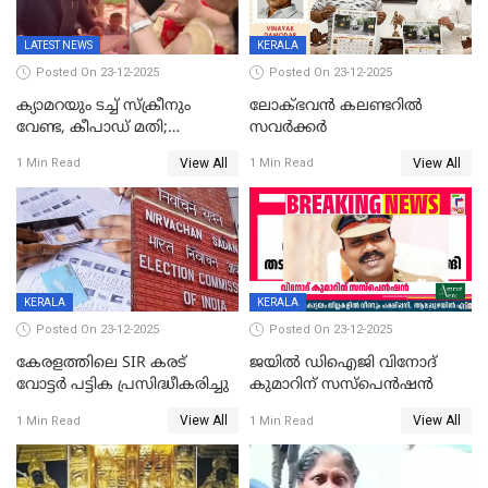
LATEST NEWS
KERALA
Posted On 23-12-2025
Posted On 23-12-2025
ക്യാമറയും ടച്ച് സ്ക്രീനും
ലോക്ഭവൻ കലണ്ടറിൽ
വേണ്ട, കീപാഡ് മതി;
സവർക്കർ
സ്ത്രീകൾക്ക് സ്മാർട്ട് ഫോൺ
View All
View All
1 Min Read
1 Min Read
വിലക്കി രാജ്യത്തെ ഒരു
പഞ്ചായത്ത്
KERALA
KERALA
Posted On 23-12-2025
Posted On 23-12-2025
കേരളത്തിലെ SIR കരട്
ജയിൽ ഡിഐജി വിനോദ്
വോട്ടര്‍ പട്ടിക പ്രസിദ്ധീകരിച്ചു
കുമാറിന് സസ്പെൻഷൻ
View All
View All
1 Min Read
1 Min Read