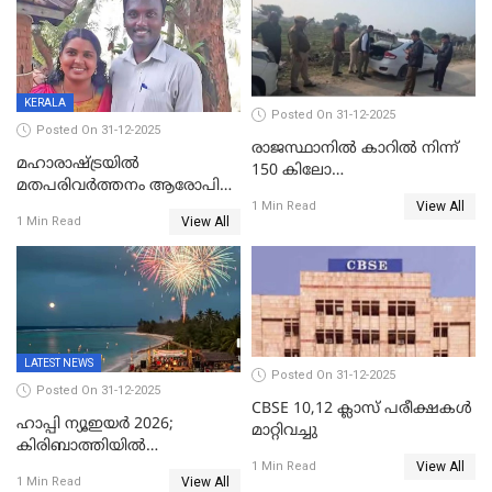
എസ്.ശ്യാംസുന്ദർ
ഇന്റലിജൻസ് ഐജി
KERALA
Posted On 31-12-2025
Posted On 31-12-2025
രാജസ്ഥാനിൽ കാറിൽ നിന്ന്
മഹാരാഷ്ട്രയിൽ
150 കിലോ
മതപരിവർത്തനം ആരോപിച്ചു
സ്ഫോടകവസ്തുക്കൾ
View All
അറസ്റ്റിലായ മലയാളി
1 Min Read
പിടികൂടി
View All
1 Min Read
വൈദികനും ഭാര്യയ്ക്കും
ഉൾപ്പെടെ 11പേർക്കും ജാമ്യം
LATEST NEWS
Posted On 31-12-2025
Posted On 31-12-2025
CBSE 10,12 ക്ലാസ് പരീക്ഷകള്‍
ഹാപ്പി ന്യൂഇയർ 2026;
മാറ്റിവച്ചു
കിരിബാത്തിയിൽ
View All
പുതുവർഷമെത്തി
1 Min Read
View All
1 Min Read