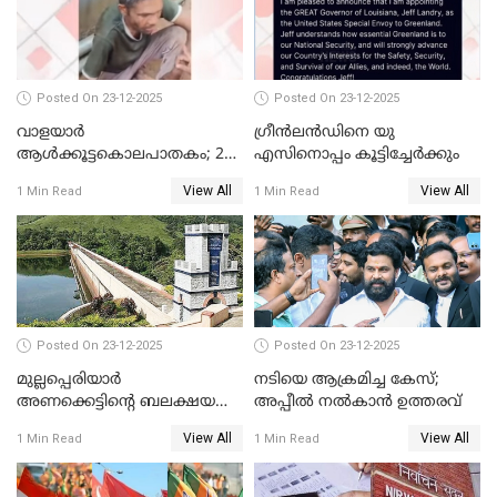
Posted On 23-12-2025
Posted On 23-12-2025
വാളയാർ
ഗ്രീന്‍ലന്‍ഡിനെ യു
ആൾക്കൂട്ടകൊലപാതകം; 2
എസിനൊപ്പം കൂട്ടിച്ചേര്‍ക്കും
പേർ കൂടി കസ്റ്റഡിയിൽ
View All
View All
1 Min Read
1 Min Read
Posted On 23-12-2025
Posted On 23-12-2025
മുല്ലപ്പെരിയാര്‍
നടിയെ ആക്രമിച്ച കേസ്;
അണക്കെട്ടിന്റെ ബലക്ഷയ
അപ്പീൽ നൽകാൻ ഉത്തരവ്
നിര്‍ണയം; പരിശോധന ഇന്ന്
View All
View All
1 Min Read
1 Min Read
തുടങ്ങും