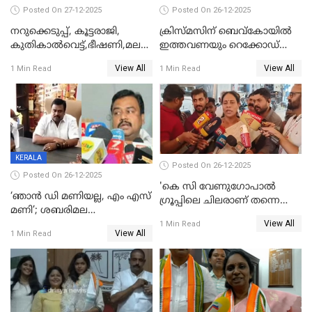
Posted On 27-12-2025
Posted On 26-12-2025
നറുക്കെടുപ്പ്, കൂട്ടരാജി,
ക്രിസ്മസിന് ബെവ്‌കോയിൽ
കുതികാൽവെട്ട്,ഭീഷണി,മലബാറിലാകട്ടെ
ഇത്തവണയും റെക്കോഡ്
ട്വിസ്റ്റോട് ട്വിസ്റ്റും; അടിമുടി
വിൽപ്പന;കഴിഞ്ഞവർഷത്തേക്ക
View All
View All
1 Min Read
1 Min Read
നാടകീയമായി പഞ്ചായത്ത്
53 കോടി രൂപയുടെ അധിക
പ്രസിഡന്‍റ് തെരഞ്ഞെടുപ്പ്
വിൽപ്പന; മലയാളി കുടിച്ചു
തീർത്തത് 333 കോടിയുടെ
മദ്യം
KERALA
Posted On 26-12-2025
Posted On 26-12-2025
'കെ സി വേണുഗോപാല്‍
‘ഞാൻ ഡി മണിയല്ല, എം എസ്
ഗ്രൂപ്പിലെ ചിലരാണ് തന്നെ
മണി’; ശബരിമല
തഴഞ്ഞത്'; ലാലി ജെയിംസ്
View All
സ്വർണക്കവർച്ചയുമായി ഒരു
1 Min Read
View All
1 Min Read
ബന്ധവും ഇല്ലെന്ന് എസ്ഐടി
ചോദ്യം ചെയ്ത ദിണ്ടിഗലിലെ
വ്യവസായി