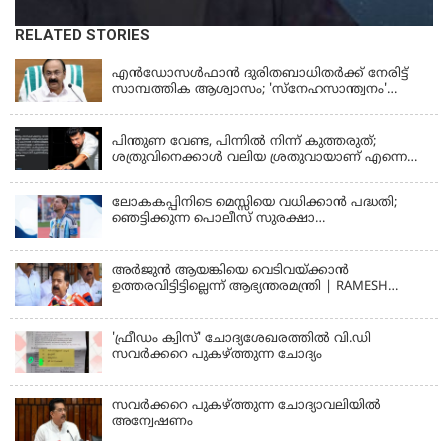
RELATED STORIES
KERALA
എന്‍ഡോസള്‍ഫാന്‍ ദുരിതബാധിതർക്ക് നേരിട്ട്
സാമ്പത്തിക ആശ്വാസം; 'സ്‌നേഹസാന്ത്വനം'
പദ്ധതി പ്രവർത്തനങ്ങൾക്ക് 14.40 കോടിയുടെ
KERALA
ഭരണാനുമതി
പിന്തുണ വേണ്ട, പിന്നില്‍ നിന്ന് കുത്തരുത്;
ശത്രുവിനെക്കാള്‍ വലിയ ശ്രതുവായാണ് എന്നെ
കണ്ടത്; എം വി ജയരാജനെതിരെ അര്‍ജുന്‍
ആയങ്കി
ലോകകപ്പിനിടെ മെസ്സിയെ വധിക്കാൻ പദ്ധതി;
ഞെട്ടിക്കുന്ന പൊലീസ് സുരക്ഷാ
രേഖകള്‍;ആറായിരത്തിലധികം ഭീഷണി
സന്ദേശങ്ങൾ ലഭിച്ചെന്ന് ഫ്രഞ്ച് റഫറി
അര്‍ജുന്‍ ആയങ്കിയെ വെടിവയ്ക്കാന്‍
ഉത്തരവിട്ടിട്ടില്ലെന്ന് ആഭ്യന്തരമന്ത്രി | RAMESH
CHENNITHALA
'ഫ്രീഡം ക്വിസ്' ചോദ്യശേഖരത്തില്‍ വി.ഡി
സവര്‍ക്കറെ പുകഴ്ത്തുന്ന ചോദ്യം
സവര്‍ക്കറെ പുകഴ്ത്തുന്ന ചോദ്യാവലിയില്‍
അന്വേഷണം