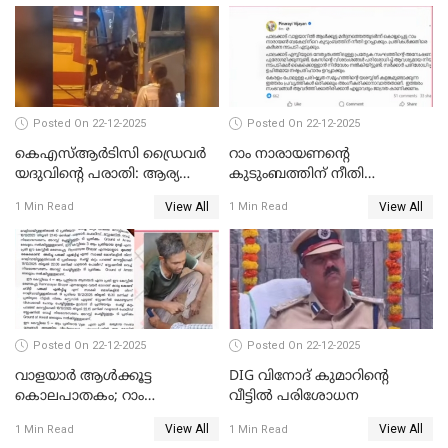
Posted On 22-12-2025
Posted On 22-12-2025
കെഎസ്ആർടിസി ഡ്രൈവർ
റാം നാരായണന്റെ
യദുവിന്റെ പരാതി: ആര്യ
കുടുംബത്തിന് നീതി
രാജേന്ദ്രനും സച്ചിൻ ദേവിനും
ഉറപ്പാക്കും; പിണറായി
View All
View All
1 Min Read
1 Min Read
കോടതി നോട്ടീസ്
വിജയന്‍
Posted On 22-12-2025
Posted On 22-12-2025
വാളയാർ ആൾക്കൂട്ട
DIG വിനോദ് കുമാറിന്റെ
കൊലപാതകം; റാം
വീട്ടില്‍ പരിശോധന
നാരായണൻ നേരിട്ടത് ക്രൂര
View All
View All
1 Min Read
1 Min Read
പീഡനം