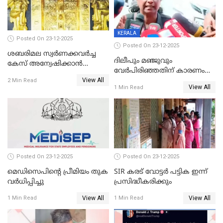
KERALA
Posted On 23-12-2025
Posted On 23-12-2025
ശബരിമല സ്വര്‍ണക്കവര്‍ച്ച
ദിലീപും മഞ്ജുവും
കേസ് അന്വേഷിക്കാന്‍
വേർപിരിഞ്ഞതിന് കാരണം
തയ്യാറെന്ന് CBI
View All
ദിലീപ് മഞ്ജുവിന് നൽകിയ ആ
2 Min Read
View All
1 Min Read
പഴയ മൊബൈലിൽ നിന്ന്
കണ്ടെത്തിയ ചാറ്റിൽ
നിന്നാണ്; എട്ടാം പ്രതിക്ക്
മോട്ടീവ് ഉണ്ടായിരുന്നെന്നും
അഡ്വ. ടി.ബി മിനി
Posted On 23-12-2025
Posted On 23-12-2025
മെഡിസെപിന്റെ പ്രീമിയം തുക
SIR കരട് വോട്ടര്‍ പട്ടിക ഇന്ന്
വർധിപ്പിച്ചു
പ്രസിദ്ധീകരിക്കും
View All
View All
1 Min Read
1 Min Read