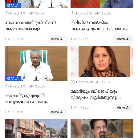
KERALA
Posted On 24-12-2025
Posted On 24-12-2025
സംസ്ഥാനത്ത് ‘ക്രിസ്മസ്
ദിലീപിന് നല്‍കിയ
ആഘോഷങ്ങളെ
ആനുകൂല്യം വേണം'; രണ്ടാം
കടന്നാക്രമിയ്ക്കുന്നു; എല്ലാ
പ്രതി മാര്‍ട്ടിന്‍
View All
View All
1 Min Read
1 Min Read
ആക്രമണങ്ങൾക്കും പിന്നിലും
ഹൈക്കോടതിയില്‍
സംഘപരിവാർ’; മുഖ്യമന്ത്രി
KERALA
Posted On 24-12-2025
Posted On 24-12-2025
മോദിയും ബിജെപിയും
വൈകിട്ട് മുഖ്യമന്ത്രി
വിദ്വേഷം വളർത്തുന്നു;
മാധ്യമങ്ങളെ കാണും
പ്രതിഷേധവിമായി
View All
1 Min Read
കോൺഗ്രസ്
View All
1 Min Read