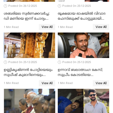
Posted On 26-12-2025
Posted On 25-12-2025
ശബരിമല സ്വര്‍ണക്കവര്‍ച്ച;
രൂക്ഷമായ ഭാഷയിൽ വിവാദ
ഡി മണിയെ ഇന്ന് ചോദ്യം
ഫേസ്ബുക്ക് പോസ്റ്റുമായി
ചെയ്യും
നടൻ വിനായകൻ
View All
View All
1 Min Read
1 Min Read
Posted On 25-12-2025
Posted On 25-12-2025
ഉണ്ണികൃഷ്ണന്‍ പോറ്റിയെയും
ഉന്നാവ് ബലാത്സംഗ കേസ്;
സുധീഷ് കുമാറിനെയും
സുപ്രീം കോടതിയെ
വീണ്ടും ചോദ്യം ചെയ്ത് SIT
സമീപിക്കാനൊരുങ്ങി
View All
View All
1 Min Read
1 Min Read
അതിജീവിത