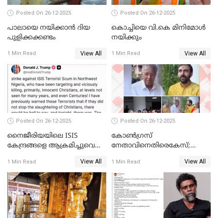
Posted On 26-12-2025
Posted On 26-12-2025
പാലായെ നയിക്കാന്‍ ദിയ
കൊച്ചിയെ വി.കെ മിനിമോള്‍
പുളിക്കക്കണ്ടം
നയിക്കും
View All
View All
1 Min Read
1 Min Read
Posted On 26-12-2025
Posted On 26-12-2025
നൈജീരിയയിലെ ISIS
കോണ്‍ഗ്രസ്
കേന്ദ്രങ്ങളെ ആക്രമിച്ചുവെന്ന്
നേതാവിനെതിരെകേസ്;
ട്രംപ്
മുഖ്യമന്ത്രിയും ഉണ്ണികൃഷ്ണന്‍
View All
View All
1 Min Read
1 Min Read
പോറ്റിയും ഒപ്പമുള്ള AI ചിത്രം
പങ്കുവെച്ചു