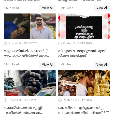
സമീപിക്കാനൊരുങ്ങി
സന്ദർശിച്ച് പ്രധാനമന്ത്രി
View All
View All
1 Min Read
1 Min Read
അതിജീവിത
Posted On 25-12-2025
Posted On 25-12-2025
മദ്യലഹരിയിൽ കാറോടിച്ച്
നിഗൂഢ പോസ്റ്ററുമായി മന്ത്രി
അപകടം: സീരിയൽ താരം
വീണാ ജോർജ്ജ്
സിദ്ധാർത്ഥ് പ്രഭുവിനെതിരെ
View All
View All
1 Min Read
1 Min Read
കേസെടുത്തു
Posted On 25-12-2025
Posted On 25-12-2025
നൈജീരിയയിൽ മുസ്ലീം
ശബരിമല സ്വര്‍ണ്ണക്കവര്‍ച്ച;
പള്ളിയില്‍ സ്‌ഫോടനം
ഡി. മണിയെ തിരിച്ചറിഞ്ഞ് SIT