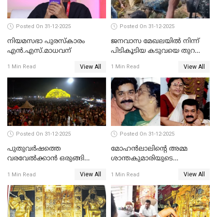
Posted On 31-12-2025
Posted On 31-12-2025
നിയമസഭാ പുരസ്‌കാരം
ജനവാസ മേഖലയിൽ നിന്ന്
എൻ.എസ്.മാധവന്
പിടികൂടിയ കടുവയെ തുറന്നു
വിട്ടു
View All
View All
1 Min Read
1 Min Read
Posted On 31-12-2025
Posted On 31-12-2025
പുതുവര്‍ഷത്തെ
മോഹന്‍ലാലിന്റെ അമ്മ
വരവേല്‍ക്കാന്‍ ഒരുങ്ങി
ശാന്തകുമാരിയുടെ
ലോകം
സംസ്‌കാരം ഇന്ന്
View All
View All
1 Min Read
1 Min Read