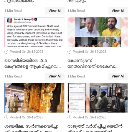
പുളിക്കക്കണ്ടം
നയിക്കും
View All
View All
1 Min Read
1 Min Read
Posted On 26-12-2025
Posted On 26-12-2025
നൈജീരിയയിലെ ISIS
കോണ്‍ഗ്രസ്
കേന്ദ്രങ്ങളെ ആക്രമിച്ചുവെന്ന്
നേതാവിനെതിരെകേസ്;
ട്രംപ്
മുഖ്യമന്ത്രിയും ഉണ്ണികൃഷ്ണന്‍
View All
View All
1 Min Read
1 Min Read
പോറ്റിയും ഒപ്പമുള്ള AI ചിത്രം
പങ്കുവെച്ചു
Posted On 26-12-2025
Posted On 26-12-2025
ശബരിമല സ്വര്‍ണക്കവര്‍ച്ച;
രാജ്യത്ത് വര്‍ധിപ്പിച്ച ട്രെയിന്‍