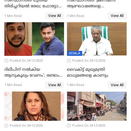
സംസ്ഥാനത്ത് പുതിയ
സംസ്ഥാനത്ത് ‘ക്രിസ്മസ്
തിരിച്ചറിയല്‍ രേഖ; ഫോട്ടോ
ആഘോഷങ്ങളെ
പതിപ്പിച്ച നേറ്റിവിറ്റി കാര്‍ഡ്
കടന്നാക്രമിയ്ക്കുന്നു; എല്ലാ
View All
View All
1 Min Read
1 Min Read
നല്‍കുമെന്ന് മുഖ്യമന്ത്രി; SIR
ആക്രമണങ്ങൾക്കും പിന്നിലും
ഹെല്‍പ് ഡസ്‌കുകള്‍
സംഘപരിവാർ’; മുഖ്യമന്ത്രി
ആരംഭിക്കാന്‍ മന്ത്രിസഭാ
യോഗ തീരുമാനം
KERALA
Posted On 24-12-2025
Posted On 24-12-2025
ദിലീപിന് നല്‍കിയ
വൈകിട്ട് മുഖ്യമന്ത്രി
ആനുകൂല്യം വേണം'; രണ്ടാം
മാധ്യമങ്ങളെ കാണും
പ്രതി മാര്‍ട്ടിന്‍
View All
View All
1 Min Read
1 Min Read
ഹൈക്കോടതിയില്‍
Posted On 24-12-2025
Posted On 24-12-2025