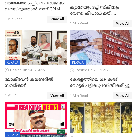
തെരഞ്ഞെടുപ്പിലെ പരാജയം;
ക്യാമറയും ടച്ച് സ്ക്രീനും
വിലയിരുത്താന്‍ ഇന്ന് CPIM
വേണ്ട, കീപാഡ് മതി;
യോഗം
View All
സ്ത്രീകൾക്ക് സ്മാർട്ട് ഫോൺ
1 Min Read
View All
1 Min Read
വിലക്കി രാജ്യത്തെ ഒരു
പഞ്ചായത്ത്
KERALA
KERALA
Posted On 23-12-2025
Posted On 23-12-2025
ലോക്ഭവൻ കലണ്ടറിൽ
കേരളത്തിലെ SIR കരട്
സവർക്കർ
വോട്ടര്‍ പട്ടിക പ്രസിദ്ധീകരിച്ചു
View All
View All
1 Min Read
1 Min Read
KERALA