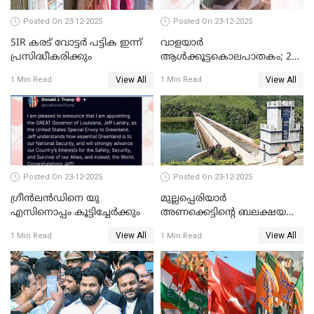
Posted On 23-12-2025
Posted On 23-12-2025
SIR കരട് വോട്ടര്‍ പട്ടിക ഇന്ന്
വാളയാർ
പ്രസിദ്ധീകരിക്കും
ആൾക്കൂട്ടകൊലപാതകം; 2
പേർ കൂടി കസ്റ്റഡിയിൽ
View All
View All
1 Min Read
1 Min Read
Posted On 23-12-2025
Posted On 23-12-2025
ഗ്രീന്‍ലന്‍ഡിനെ യു
മുല്ലപ്പെരിയാര്‍
എസിനൊപ്പം കൂട്ടിച്ചേര്‍ക്കും
അണക്കെട്ടിന്റെ ബലക്ഷയ
നിര്‍ണയം; പരിശോധന ഇന്ന്
View All
View All
1 Min Read
1 Min Read
തുടങ്ങും