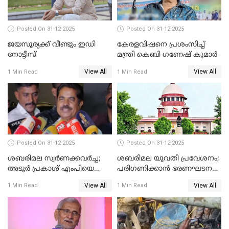
Posted On 31-12-2025
Posted On 31-12-2025
ജയസൂര്യക്ക് വീണ്ടും ഇഡി
കേരളവിഷനെ പ്രശംസിച്ച്
നോട്ടീസ്
മന്ത്രി കെബി ഗണേഷ് കുമാര്‍
View All
View All
1 Min Read
1 Min Read
Posted On 31-12-2025
Posted On 31-12-2025
ശബരിമല സ്വര്‍ണക്കവര്‍ച്ച;
ശബരിമല യുവതി പ്രവേശനം;
അടൂര്‍ പ്രകാശ് എംപിയെ
പരിഗണിക്കാന്‍ ഭരണഘടന
ചോദ്യം ചെയ്യാൻ SIT
ബെഞ്ച്
View All
View All
1 Min Read
1 Min Read