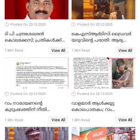
UDFലേക്കില്ലെന്നും
വിഷ്ണുപുരം ചന്ദ്രശേഖരൻ
Posted On 22-12-2025
Posted On 22-12-2025
ടി പി ചന്ദ്രശേഖരന്‍
കെഎസ്ആർടിസി ഡ്രൈവർ
കൊലക്കേസ്; പ്രതികള്‍ക്ക്
യദുവിന്റെ പരാതി: ആര്യ
വീണ്ടും പരോള്‍
രാജേന്ദ്രനും സച്ചിൻ ദേവിനും
View All
View All
1 Min Read
1 Min Read
കോടതി നോട്ടീസ്
Posted On 22-12-2025
Posted On 22-12-2025
റാം നാരായണന്റെ
വാളയാർ ആൾക്കൂട്ട
കുടുംബത്തിന് നീതി
കൊലപാതകം; റാം
ഉറപ്പാക്കും; പിണറായി
നാരായണൻ നേരിട്ടത് ക്രൂര
View All
View All
1 Min Read
1 Min Read
വിജയന്‍
പീഡനം