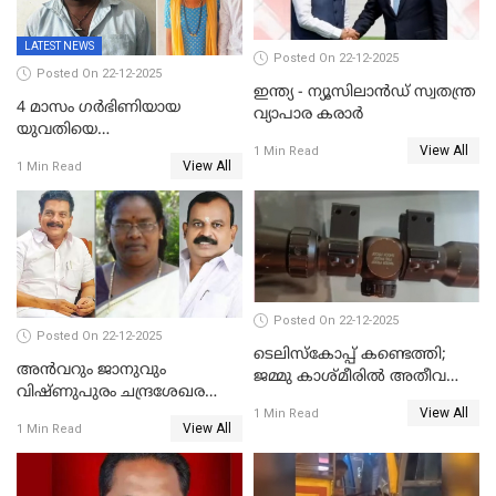
LATEST NEWS
Posted On 22-12-2025
Posted On 22-12-2025
ഇന്ത്യ - ന്യൂസിലാൻഡ് സ്വതന്ത്ര
4 മാസം ഗർഭിണിയായ
വ്യാപാര കരാർ
യുവതിയെ
View All
വെട്ടിക്കൊലപ്പെടുത്തി
1 Min Read
View All
1 Min Read
പിതാവും സഹോദരനും;
ദുരഭിമാനക്കൊലയിൽ
നടുങ്ങി കർണാടക
Posted On 22-12-2025
Posted On 22-12-2025
ടെലിസ്‌കോപ്പ് കണ്ടെത്തി;
അൻവറും ജാനുവും
ജമ്മു കാശ്മീരില്‍ അതീവ
വിഷ്ണുപുരം ചന്ദ്രശേഖരന്റെ
ജാഗ്രത നിര്‍ദ്ദേശം
View All
പാർട്ടിയും UDF
1 Min Read
View All
1 Min Read
അസോസിയേറ്റ് അംഗങ്ങൾ;
അസോസിയേറ്റ്
അംഗമാകാനില്ലെന്നും