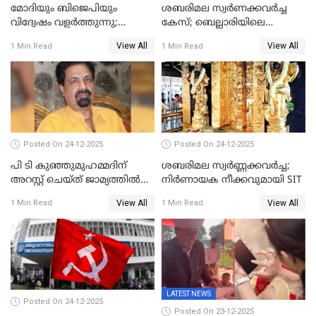
മോദിയും ബിജെപിയും
ശബരിമല സ്വര്‍ണക്കവര്‍ച്ച
വിദ്വേഷം വളർത്തുന്നു;
കേസ്; ബെല്ലാരിയിലെ
പ്രതിഷേധവിമായി
ജ്വല്ലറിയില്‍ പരിശോധന
View All
View All
1 Min Read
1 Min Read
കോൺഗ്രസ്
Posted On 24-12-2025
Posted On 24-12-2025
പി ടി കുഞ്ഞുമുഹമ്മദിന്
ശബരിമല സ്വര്‍ണ്ണക്കവര്‍ച്ച;
അറസ്റ്റ് ചെയ്ത് ജാമ്യത്തില്‍
നിർണായക നീക്കവുമായി SIT
വിട്ടു
View All
View All
1 Min Read
1 Min Read
LATEST NEWS
Posted On 24-12-2025
Posted On 23-12-2025