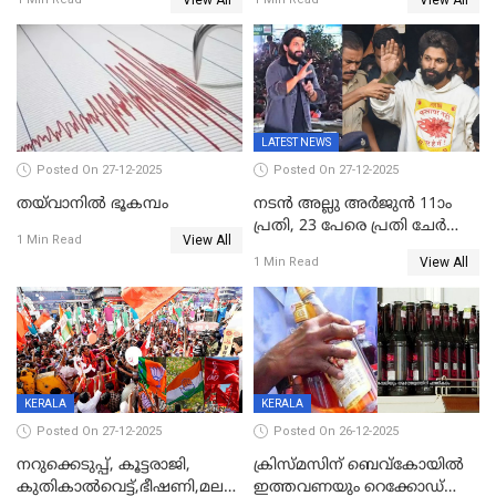
ഉൾപ്പെടെ 2 കോടി രൂപയുടെ
സമ്മാനങ്ങളുമായി
കേരളവിഷൻ ബ്രോഡ്ബാൻഡ്
കണക്ട്&വിൻ
LATEST NEWS
Posted On 27-12-2025
Posted On 27-12-2025
തയ്‌വാനിൽ ഭൂകമ്പം
നടൻ അല്ലു അർജുൻ 11ാം
പ്രതി, 23 പേരെ പ്രതി ചേർത്ത്
View All
1 Min Read
കുറ്റപത്രം സമർപ്പിച്ചു
View All
1 Min Read
KERALA
KERALA
Posted On 27-12-2025
Posted On 26-12-2025
നറുക്കെടുപ്പ്, കൂട്ടരാജി,
ക്രിസ്മസിന് ബെവ്‌കോയിൽ
കുതികാൽവെട്ട്,ഭീഷണി,മലബാറിലാകട്ടെ
ഇത്തവണയും റെക്കോഡ്