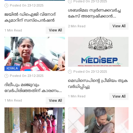
Posted On 23-12-2025
Posted On 23-12-2025
ശബരിമല സ്വര്‍ണക്കവര്‍ച്ച
ജയിൽ ഡിഐജി വിനോദ്
കേസ് അന്വേഷിക്കാന്‍
കുമാറിന് സസ്പെൻഷൻ
തയ്യാറെന്ന് CBI
View All
2 Min Read
View All
1 Min Read
KERALA
Posted On 23-12-2025
Posted On 23-12-2025
മെഡിസെപിന്റെ പ്രീമിയം തുക
ദിലീപും മഞ്ജുവും
വർധിപ്പിച്ചു
വേർപിരിഞ്ഞതിന് കാരണം
View All
ദിലീപ് മഞ്ജുവിന് നൽകിയ ആ
1 Min Read
View All
1 Min Read
പഴയ മൊബൈലിൽ നിന്ന്
കണ്ടെത്തിയ ചാറ്റിൽ
നിന്നാണ്; എട്ടാം പ്രതിക്ക്
മോട്ടീവ് ഉണ്ടായിരുന്നെന്നും
അഡ്വ. ടി.ബി മിനി