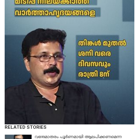
RELATED STORIES
വന്ദേമാതരം പൂര്‍ണമായി ആലപിക്കണമെന്ന