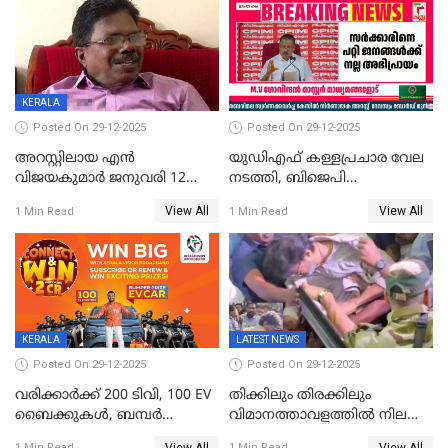
വിലങ്ങുമായി രക്ഷപ്പെട്ടു;
വ്യാപക തെരച്ചിൽ
KERALA
Posted On 29-12-2025
Posted On 29-12-2025
അറസ്റ്റിലായ എൻ
യുഡിഎഫ് കള്ളപ്രചാര വേല
വിജയകുമാർ ജനുവരി 12
നടത്തി, ബിജെപി
വരെ റിമാൻഡിൽ;
ഹിന്ദുവർഗീയത പ്രചരിപ്പിച്ചു,
View All
View All
1 Min Read
1 Min Read
ജാമ്യാപേക്ഷ ഈ മാസം 31ന്
ശബരിമല അത്ര
പരിഗണിക്കും
തിരിച്ചടിയായില്ല,സർക്കാരിനെക്കുറ
ജനങ്ങൾക്ക് മികച്ച
അഭിപ്രായം, എല്‍ഡിഎഫ്
അധികാരം നിലനിര്‍ത്തും,
ലോക്സഭ
തെരഞ്ഞെടുപ്പിനേക്കാൾ 17
KERALA
LATEST NEWS
ലക്ഷം വോട്ട് ലഭിച്ചു
Posted On 29-12-2025
Posted On 29-12-2025
വരിക്കാർക്ക് 200 ടിവി, 100 EV
തിക്കിലും തിരക്കിലും
ബൈക്കുകൾ, ബമ്പർ
വിമാനത്താവളത്തില്‍ നിലത്ത്
സമ്മാനമായി EV കാർ
വീണ് വിജയ്
View All
View All
1 Min Read
1 Min Read