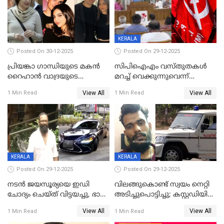
KERALA
Posted On 30-12-2025
Posted On 29-12-2025
പ്രിയങ്കാ ​ഗാന്ധിയുടെ മകൻ
സിപിഐഎം വസ്തുതകൾ
റൈഹാൻ വാദ്രയുടെ
മറച്ച് വെക്കുന്നുവെന്ന്
വിവാഹനിശ്ചയം
സിപിഐ, 'പത്മകുമാറിനെ
View All
View All
1 Min Read
1 Min Read
കഴിഞ്ഞതായി റിപ്പോർട്ട്
സംരക്ഷിച്ചത്
തിരിച്ചടിച്ചു',വെള്ളാപ്പള്ളിയെ
ന്യായീകരിക്കുന്നതിലും
CPIഎക്സിക്യൂട്ടീവിൽ
വിമർശനം
KERALA
KERALA
Posted On 29-12-2025
Posted On 29-12-2025
നടൻ ജയസൂര്യയെ ഇഡി
വിലങ്ങുകൊണ്ട് സ്വയം നെറ്റി
ചോദ്യം ചെയ്ത് വിട്ടയച്ചു, ഭാര്യ
അടിച്ചുപൊട്ടിച്ചു; കസ്റ്റഡിയിൽ
സരിതയുടെയും
എടുക്കുന്നതിനിടെ
View All
View All
1 Min Read
1 Min Read
മൊഴിയെടുത്തു
വധശ്രമക്കേസ് പ്രതി