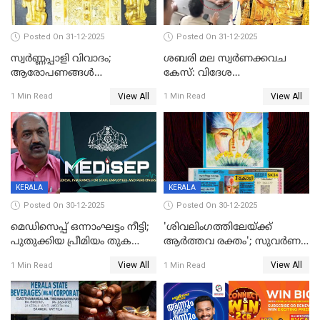
Posted On 31-12-2025
Posted On 31-12-2025
സ്വർണ്ണപ്പാളി വിവാദം;
ശബരി മല സ്വർണക്കവച
ആരോപണങ്ങൾ
കേസ്: വിദേശ
അവസാനിക്കുന്നില്ല
വ്യവസായിയുടെ ആരോപണം
View All
View All
1 Min Read
1 Min Read
നിഷേധിച്ച് ഡി മണി
KERALA
KERALA
Posted On 30-12-2025
Posted On 30-12-2025
മെഡിസെപ്പ് ഒന്നാംഘട്ടം നീട്ടി;
'ശിവലിംഗത്തിലേയ്ക്ക്
പുതുക്കിയ പ്രീമിയം തുക
ആര്‍ത്തവ രക്തം'; സുവര്‍ണ
ഈടാക്കുക ജനുവരി 31
കേരളം ലോട്ടറിയിലെ
View All
View All
1 Min Read
1 Min Read
മുതൽ
ചിത്രത്തിനെതിരെ ഹിന്ദു
ഐക്യവേദി പരാതി നൽകി