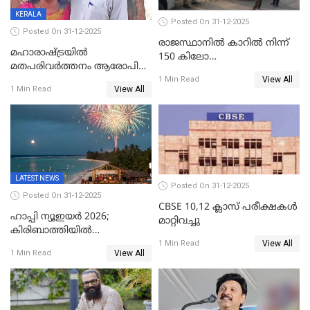
KERALA
Posted On 31-12-2025
Posted On 31-12-2025
രാജസ്ഥാനിൽ കാറിൽ നിന്ന്
മഹാരാഷ്ട്രയിൽ
150 കിലോ
മതപരിവർത്തനം ആരോപിച്ചു
സ്ഫോടകവസ്തുക്കൾ
View All
അറസ്റ്റിലായ മലയാളി
1 Min Read
പിടികൂടി
View All
1 Min Read
വൈദികനും ഭാര്യയ്ക്കും
ഉൾപ്പെടെ 11പേർക്കും ജാമ്യം
LATEST NEWS
Posted On 31-12-2025
Posted On 31-12-2025
CBSE 10,12 ക്ലാസ് പരീക്ഷകള്‍
ഹാപ്പി ന്യൂഇയർ 2026;
മാറ്റിവച്ചു
കിരിബാത്തിയിൽ
View All
പുതുവർഷമെത്തി
1 Min Read
View All
1 Min Read