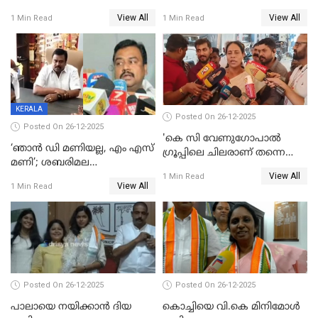
ട്വിസ്റ്റോട് ട്വിസ്റ്റും; അടിമുടി
വിൽപ്പന;കഴിഞ്ഞവർഷത്തേക്ക
View All
View All
1 Min Read
1 Min Read
നാടകീയമായി പഞ്ചായത്ത്
53 കോടി രൂപയുടെ അധിക
പ്രസിഡന്‍റ് തെരഞ്ഞെടുപ്പ്
വിൽപ്പന; മലയാളി കുടിച്ചു
തീർത്തത് 333 കോടിയുടെ
മദ്യം
KERALA
Posted On 26-12-2025
Posted On 26-12-2025
'കെ സി വേണുഗോപാല്‍
‘ഞാൻ ഡി മണിയല്ല, എം എസ്
ഗ്രൂപ്പിലെ ചിലരാണ് തന്നെ
മണി’; ശബരിമല
തഴഞ്ഞത്'; ലാലി ജെയിംസ്
View All
സ്വർണക്കവർച്ചയുമായി ഒരു
1 Min Read
View All
1 Min Read
ബന്ധവും ഇല്ലെന്ന് എസ്ഐടി
ചോദ്യം ചെയ്ത ദിണ്ടിഗലിലെ
വ്യവസായി
Posted On 26-12-2025
Posted On 26-12-2025
പാലായെ നയിക്കാന്‍ ദിയ
കൊച്ചിയെ വി.കെ മിനിമോള്‍