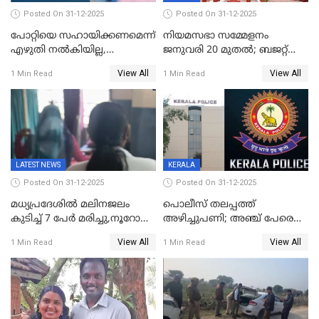
Posted On 31-12-2025
Posted On 31-12-2025
പോറ്റിയെ സഹായിക്കണമെന്ന്
നിയമസഭാ സമ്മേളനം
എഴുതി നൽകിയില്ല,
ജനുവരി 20 മുതല്‍; ബജറ്റ്
ജനങ്ങളെ
അവതരണം അവസാനവാരം;
View All
View All
1 Min Read
1 Min Read
തെറ്റിദ്ധരിപ്പിക്കരുത്,
മന്ത്രിസഭാ
സാങ്കൽപ്പിക കഥകൾ
യോഗതീരുമാനങ്ങൾ
പ്രചരിപ്പിക്കുന്നുവെന്നും
കടകംപള്ളി സുരേന്ദ്രൻ
LATEST NEWS
KERALA
Posted On 31-12-2025
Posted On 31-12-2025
മധ്യപ്രദേശിൽ മലിനജലം
പൊലീസ് തലപ്പത്ത്
കുടിച്ച് 7 പേർ മരിച്ചു,നൂറോളം
അഴിച്ചുപണി; അഞ്ച് പേരെ
പേർ ഗുരുതരാവസ്ഥയിൽ
ഐജി റാങ്കിലേക്ക്
View All
View All
1 Min Read
1 Min Read
ഉയർത്തി,അജിതാ ബീഗം
ക്രൈംബ്രാഞ്ച് ഐജി,
എസ്.ശ്യാംസുന്ദർ
ഇന്റലിജൻസ് ഐജി