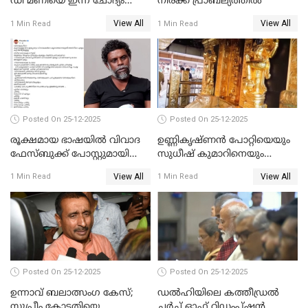
ഡി മണിയെ ഇന്ന് ചോദ്യം
നിരക്ക് പ്രാബല്യത്തില്‍
ചെയ്യും
View All
View All
1 Min Read
1 Min Read
Posted On 25-12-2025
Posted On 25-12-2025
രൂക്ഷമായ ഭാഷയിൽ വിവാദ
ഉണ്ണികൃഷ്ണന്‍ പോറ്റിയെയും
ഫേസ്ബുക്ക് പോസ്റ്റുമായി
സുധീഷ് കുമാറിനെയും
നടൻ വിനായകൻ
വീണ്ടും ചോദ്യം ചെയ്ത് SIT
View All
View All
1 Min Read
1 Min Read
Posted On 25-12-2025
Posted On 25-12-2025
ഉന്നാവ് ബലാത്സംഗ കേസ്;
ഡൽഹിയിലെ കത്തീഡ്രൽ
സുപ്രീം കോടതിയെ
ചർച്ച് ഓഫ് റിഡംപ്ഷൻ