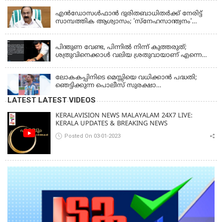
എന്‍ഡോസള്‍ഫാന്‍ ദുരിതബാധിതർക്ക് നേരിട്ട്
സാമ്പത്തിക ആശ്വാസം; 'സ്‌നേഹസാന്ത്വനം'
പദ്ധതി പ്രവർത്തനങ്ങൾക്ക് 14.40 കോടിയുടെ
KERALA
ഭരണാനുമതി
പിന്തുണ വേണ്ട, പിന്നില്‍ നിന്ന് കുത്തരുത്;
ശത്രുവിനെക്കാള്‍ വലിയ ശ്രതുവായാണ് എന്നെ
കണ്ടത്; എം വി ജയരാജനെതിരെ അര്‍ജുന്‍
ആയങ്കി
ലോകകപ്പിനിടെ മെസ്സിയെ വധിക്കാൻ പദ്ധതി;
ഞെട്ടിക്കുന്ന പൊലീസ് സുരക്ഷാ
രേഖകള്‍;ആറായിരത്തിലധികം ഭീഷണി
LATEST LATEST VIDEOS
സന്ദേശങ്ങൾ ലഭിച്ചെന്ന് ഫ്രഞ്ച് റഫറി
KERALAVISION NEWS MALAYALAM 24X7 LIVE:
KERALA UPDATES & BREAKING NEWS
Posted On 03-01-2023