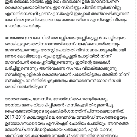
ഇത് ബെല്ലാരിയിലുള്ള രഥം ജ്വല്ലറി ഉടമ ഗോവർദ്ധനന്
കൈമാറുകയായിരുന്നു. ഈ സ്വർണ്ണം പിന്നീട് ആർക്ക് വിറ്റു
എന്നതിനെക്കുറിച്ചാണ് എസ്ഐടി ഇപ്പോൾ അന്വേഷിക്കുന്നത്.
കേസിലെ ഇടനിലക്കാരനായ കൽപേഷിനെ എസ്ഐടി വീണ്ടും
ചോദ്യം ചെയ്യും.
നേരത്തെ ഈ കേസിൽ അറസ്റ്റിലായ ഉണ്ണികൃഷ്ണൻ പോറ്റിയുടെ 
മൊഴികളുടെ അടിസ്ഥാനത്തിലാണ് പങ്കജ് ഭണ്ഡാരിയെയും 
ഗോവർദ്ധനെയും അറസ്റ്റ് ചെയ്തത്. വിവിധ ഇടപാടുകളിലായി 
ഒന്നര കോടിയോളം രൂപ ഉണ്ണികൃഷ്ണൻ പോറ്റിയിൽ നിന്ന് 
ഗോവർദ്ധൻ കൈപ്പറ്റിയിട്ടുണ്ടെന്നും ഇതിന്റെ രേഖകൾ 
ലഭിച്ചിട്ടുണ്ടെന്നും അന്വേഷണ സംഘം വ്യക്തമാക്കുന്നു. 
സ്വർണ്ണപ്പാളികൾ കൊണ്ടുവരാൻ പദ്ധതിയിട്ടതും അതിൽ നിന്ന് 
സ്വർണ്ണം വേർതിരിച്ചെടുത്തതും താനാണെന്ന് ഗോവർദ്ധൻ 
മൊഴി നൽകിയിട്ടുണ്ട്.
അതേസമയം, ദേവസ്വം ബോർഡ് അംഗങ്ങളിലേക്കും
അന്വേഷണം വ്യാപിപ്പിക്കാൻ എസ്ഐടി തീരുമാനിച്ചു.
ഹൈക്കോടതിയുടെ രൂക്ഷവിമർശനത്തിന് പിന്നാലെയാണിത്.
2017-2019 കാലയളവിലെ ദേവസ്വം ബോർഡ് അംഗങ്ങളെയും
ഉദ്യോഗസ്ഥരെയും എസ്ഐടി ചോദ്യം ചെയ്യും. അന്നത്തെ
ബോർഡ് പ്രസിഡന്റുമാരായ പത്മകുമാർ, എൻ. വാസു
എന്നിവരുടെ കാലത്തെ ബോർഡ് എടുത്ത തീരുമാനങ്ങളും