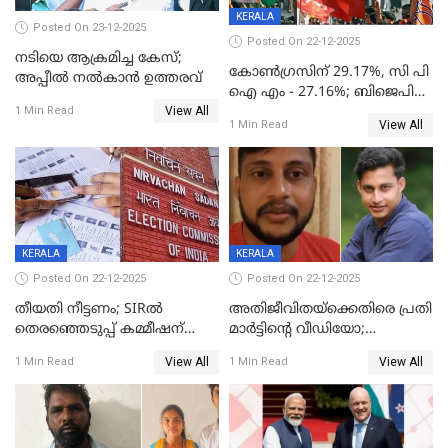
KERALA
Posted On 23-12-2025
Posted On 22-12-2025
നടിയെ ആക്രമിച്ച കേസ്;
കോൺഗ്രസിന് 29.17%, സി പി
അപ്പീൽ നൽകാൻ ഉത്തരവ്
ഐ എം - 27.16%; ബിജെപി
View All
20% കടന്നത്
1 Min Read
View All
1 Min Read
തിരുവനന്തപുരത്ത് മാത്രം,
തദ്ദേശത്തിലെ യഥാർത്ഥ
കണക്ക് പുറത്ത്
KERALA
KERALA
Posted On 22-12-2025
Posted On 22-12-2025
തീയതി നീട്ടണം; SIRൽ
അതിജീവിതയ്‌ക്കെതിരെ പ്രതി
തെരഞ്ഞെടുപ്പ് കമ്മീഷന്
മാർട്ടിന്റെ വീഡിയോ;
കത്തയച്ച് കേരളം
പ്രചരിപ്പിച്ച മൂന്നുപേർ
View All
View All
1 Min Read
1 Min Read
അറസ്റ്റിൽ; നൂറോളം
സൈറ്റുകളിൽ നിന്നും
വിഡിയോ നീക്കം ചെയ്യാനും
പൊലീസ്