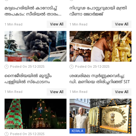
മദ്യലഹരിയിൽ കാറോടിച്ച്
നിഗൂഢ പോസ്റ്ററുമായി മന്ത്രി
അപകടം: സീരിയൽ താരം
വീണാ ജോർജ്ജ്
സിദ്ധാർത്ഥ് പ്രഭുവിനെതിരെ
View All
View All
1 Min Read
1 Min Read
കേസെടുത്തു
Posted On 25-12-2025
Posted On 25-12-2025
നൈജീരിയയിൽ മുസ്ലീം
ശബരിമല സ്വര്‍ണ്ണക്കവര്‍ച്ച;
പള്ളിയില്‍ സ്‌ഫോടനം
ഡി. മണിയെ തിരിച്ചറിഞ്ഞ് SIT
View All
View All
1 Min Read
1 Min Read
KERALA
Posted On 25-12-2025