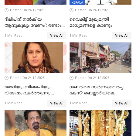
KERALA
Posted On 24-12-2025
Posted On 24-12-2025
ദിലീപിന് നല്‍കിയ
വൈകിട്ട് മുഖ്യമന്ത്രി
ആനുകൂല്യം വേണം'; രണ്ടാം
മാധ്യമങ്ങളെ കാണും
പ്രതി മാര്‍ട്ടിന്‍
View All
View All
1 Min Read
1 Min Read
ഹൈക്കോടതിയില്‍
Posted On 24-12-2025
Posted On 24-12-2025
മോദിയും ബിജെപിയും
ശബരിമല സ്വര്‍ണക്കവര്‍ച്ച
വിദ്വേഷം വളർത്തുന്നു;
കേസ്; ബെല്ലാരിയിലെ
പ്രതിഷേധവിമായി
ജ്വല്ലറിയില്‍ പരിശോധന
View All
View All
1 Min Read
1 Min Read
കോൺഗ്രസ്