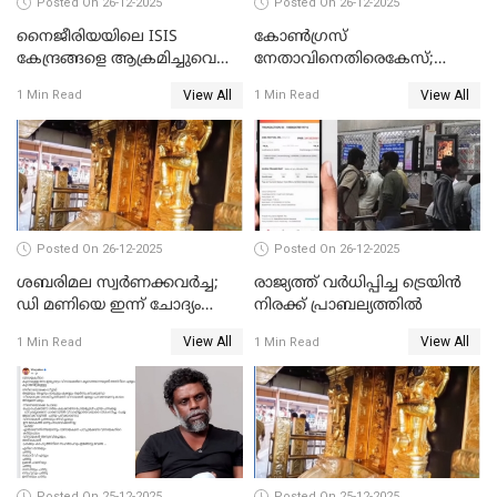
Posted On 26-12-2025
Posted On 26-12-2025
നൈജീരിയയിലെ ISIS
കോണ്‍ഗ്രസ്
കേന്ദ്രങ്ങളെ ആക്രമിച്ചുവെന്ന്
നേതാവിനെതിരെകേസ്;
ട്രംപ്
മുഖ്യമന്ത്രിയും ഉണ്ണികൃഷ്ണന്‍
View All
View All
1 Min Read
1 Min Read
പോറ്റിയും ഒപ്പമുള്ള AI ചിത്രം
പങ്കുവെച്ചു
Posted On 26-12-2025
Posted On 26-12-2025
ശബരിമല സ്വര്‍ണക്കവര്‍ച്ച;
രാജ്യത്ത് വര്‍ധിപ്പിച്ച ട്രെയിന്‍
ഡി മണിയെ ഇന്ന് ചോദ്യം
നിരക്ക് പ്രാബല്യത്തില്‍
ചെയ്യും
View All
View All
1 Min Read
1 Min Read
Posted On 25-12-2025
Posted On 25-12-2025