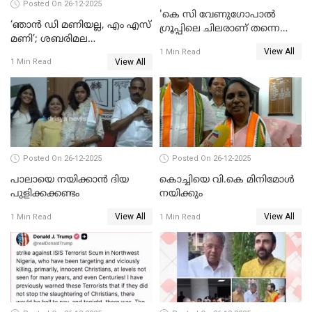
Posted On 26-12-2025
'കെ സി വേണുഗോപാല്‍
‘ഞാൻ ഡി മണിയല്ല, എം എസ്
ഗ്രൂപ്പിലെ ചിലരാണ് തന്നെ
മണി’; ശബരിമല
തഴഞ്ഞത്'; ലാലി ജെയിംസ്
View All
സ്വർണക്കവർച്ചയുമായി ഒരു
1 Min Read
View All
1 Min Read
ബന്ധവും ഇല്ലെന്ന് എസ്ഐടി
ചോദ്യം ചെയ്ത ദിണ്ടിഗലിലെ
വ്യവസായി
Posted On 26-12-2025
Posted On 26-12-2025
പാലായെ നയിക്കാന്‍ ദിയ
കൊച്ചിയെ വി.കെ മിനിമോള്‍
പുളിക്കക്കണ്ടം
നയിക്കും
View All
View All
1 Min Read
1 Min Read