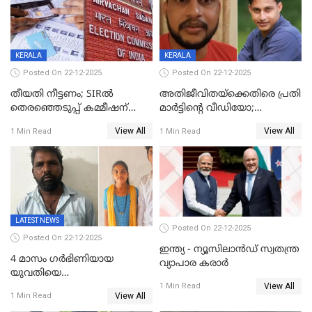
KERALA
KERALA
Posted On 22-12-2025
Posted On 22-12-2025
തീയതി നീട്ടണം; SIRൽ
അതിജീവിതയ്‌ക്കെതിരെ പ്രതി
തെരഞ്ഞെടുപ്പ് കമ്മീഷന്
മാർട്ടിന്റെ വീഡിയോ;
കത്തയച്ച് കേരളം
പ്രചരിപ്പിച്ച മൂന്നുപേർ
View All
View All
1 Min Read
1 Min Read
അറസ്റ്റിൽ; നൂറോളം
സൈറ്റുകളിൽ നിന്നും
വിഡിയോ നീക്കം ചെയ്യാനും
പൊലീസ്
LATEST NEWS
Posted On 22-12-2025
Posted On 22-12-2025
ഇന്ത്യ - ന്യൂസിലാൻഡ് സ്വതന്ത്ര
4 മാസം ഗർഭിണിയായ
വ്യാപാര കരാർ
യുവതിയെ
View All
വെട്ടിക്കൊലപ്പെടുത്തി
1 Min Read
View All
1 Min Read
പിതാവും സഹോദരനും;