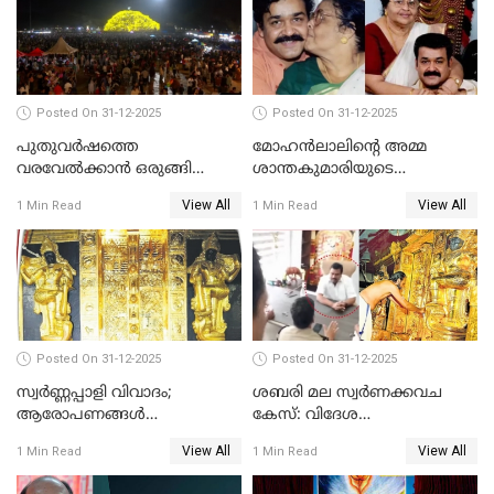
Posted On 31-12-2025
Posted On 31-12-2025
പുതുവര്‍ഷത്തെ
മോഹന്‍ലാലിന്റെ അമ്മ
വരവേല്‍ക്കാന്‍ ഒരുങ്ങി
ശാന്തകുമാരിയുടെ
ലോകം
സംസ്‌കാരം ഇന്ന്
View All
View All
1 Min Read
1 Min Read
Posted On 31-12-2025
Posted On 31-12-2025
സ്വർണ്ണപ്പാളി വിവാദം;
ശബരി മല സ്വർണക്കവച
ആരോപണങ്ങൾ
കേസ്: വിദേശ
അവസാനിക്കുന്നില്ല
വ്യവസായിയുടെ ആരോപണം
View All
View All
1 Min Read
1 Min Read
നിഷേധിച്ച് ഡി മണി