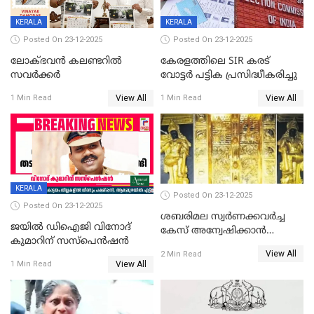
KERALA
KERALA
Posted On 23-12-2025
Posted On 23-12-2025
ലോക്ഭവൻ കലണ്ടറിൽ
കേരളത്തിലെ SIR കരട്
സവർക്കർ
വോട്ടര്‍ പട്ടിക പ്രസിദ്ധീകരിച്ചു
View All
View All
1 Min Read
1 Min Read
KERALA
Posted On 23-12-2025
Posted On 23-12-2025
ശബരിമല സ്വര്‍ണക്കവര്‍ച്ച
ജയിൽ ഡിഐജി വിനോദ്
കേസ് അന്വേഷിക്കാന്‍
കുമാറിന് സസ്പെൻഷൻ
തയ്യാറെന്ന് CBI
View All
2 Min Read
View All
1 Min Read