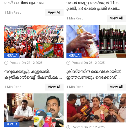
തയ്‌വാനിൽ ഭൂകമ്പം
നടൻ അല്ലു അർജുൻ 11ാം
പ്രതി, 23 പേരെ പ്രതി ചേർത്ത്
View All
1 Min Read
കുറ്റപത്രം സമർപ്പിച്ചു
View All
1 Min Read
KERALA
KERALA
Posted On 27-12-2025
Posted On 26-12-2025
നറുക്കെടുപ്പ്, കൂട്ടരാജി,
ക്രിസ്മസിന് ബെവ്‌കോയിൽ
കുതികാൽവെട്ട്,ഭീഷണി,മലബാറിലാകട്ടെ
ഇത്തവണയും റെക്കോഡ്
ട്വിസ്റ്റോട് ട്വിസ്റ്റും; അടിമുടി
വിൽപ്പന;കഴിഞ്ഞവർഷത്തേക്ക
View All
View All
1 Min Read
1 Min Read
നാടകീയമായി പഞ്ചായത്ത്
53 കോടി രൂപയുടെ അധിക
പ്രസിഡന്‍റ് തെരഞ്ഞെടുപ്പ്
വിൽപ്പന; മലയാളി കുടിച്ചു
തീർത്തത് 333 കോടിയുടെ
മദ്യം
KERALA
Posted On 26-12-2025