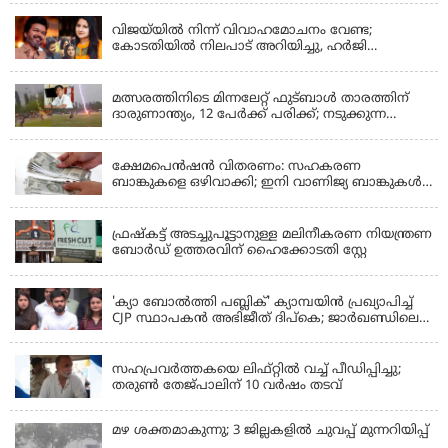
വിജയ്‌യിൽ നിന്ന് വിവാഹമോചനം വേണ്ട;
കോടതിയിൽ നിലപാട് അറിയിച്ചു, ഹർജി
പിൻവലിക്കുന്നെന്ന് സംഗീത
LATEST NEWS
മത്സരത്തിനിടെ മിന്നലേറ്റ് ഫുട്‌ബാൾ താരത്തിന്
ദാരുണാന്ത്യം, 12 പേർക്ക് പരിക്ക്; നടുക്കുന്ന
വീഡിയോ
KERALA
ക്ഷേമപെൻഷൻ വിതരണം: സഹകരണ
ബാങ്കുകളെ ഒഴിവാക്കി; ഇനി വാണിജ്യ ബാങ്കുകൾ
മാത്രം
KERALA
ഫ്രഷ്‌കട്ട് അടച്ചുപൂട്ടാനുള്ള മലിനീകരണ നിയന്ത്രണ
ബോർഡ് ഉത്തരവിന് ഹൈക്കോടതി സ്റ്റേ
KERALA
'ക്യാ ബോൽത്തി പബ്ലിക്' ക്യാമ്പയിൻ പ്രഖ്യാപിച്ച്
CJP സ്ഥാപകൻ അഭിജീത് ദിപ്കെ; ജാർഖണ്ഡിലെ
വിദ്യാർത്ഥി പ്രക്ഷോഭത്തിലും മറുപടി
LATEST NEWS
സഹപ്രവർത്തകയെ ലിഫ്റ്റിൽ വച്ച് പീഡിപ്പിച്ചു;
തരുൺ തേജ്‌പാലിന് 10 വർഷം തടവ്
മഴ ശക്തമാകുന്നു; 3 ജില്ലകളിൽ ചുവപ്പ് മുന്നറിയിപ്പ്