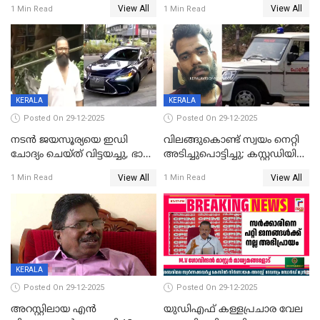
View All
View All
1 Min Read
1 Min Read
കഴിഞ്ഞതായി റിപ്പോർട്ട്
സംരക്ഷിച്ചത്
തിരിച്ചടിച്ചു',വെള്ളാപ്പള്ളിയെ
ന്യായീകരിക്കുന്നതിലും
CPIഎക്സിക്യൂട്ടീവിൽ
വിമർശനം
KERALA
KERALA
Posted On 29-12-2025
Posted On 29-12-2025
നടൻ ജയസൂര്യയെ ഇഡി
വിലങ്ങുകൊണ്ട് സ്വയം നെറ്റി
ചോദ്യം ചെയ്ത് വിട്ടയച്ചു, ഭാര്യ
അടിച്ചുപൊട്ടിച്ചു; കസ്റ്റഡിയിൽ
സരിതയുടെയും
എടുക്കുന്നതിനിടെ
View All
View All
1 Min Read
1 Min Read
മൊഴിയെടുത്തു
വധശ്രമക്കേസ് പ്രതി
വിലങ്ങുമായി രക്ഷപ്പെട്ടു;
വ്യാപക തെരച്ചിൽ
KERALA
Posted On 29-12-2025
Posted On 29-12-2025
അറസ്റ്റിലായ എൻ
യുഡിഎഫ് കള്ളപ്രചാര വേല