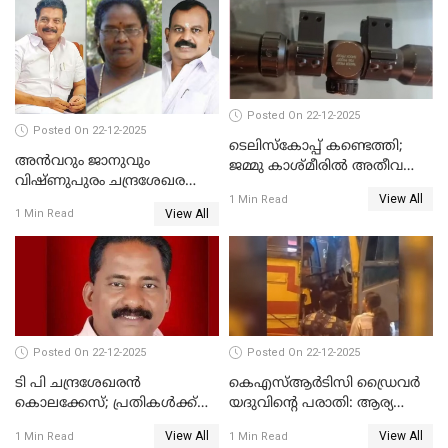
ദുരഭിമാനക്കൊലയിൽ
നടുങ്ങി കർണാടക
Posted On 22-12-2025
Posted On 22-12-2025
ടെലിസ്‌കോപ്പ് കണ്ടെത്തി;
അൻവറും ജാനുവും
ജമ്മു കാശ്മീരില്‍ അതീവ
വിഷ്ണുപുരം ചന്ദ്രശേഖരന്റെ
ജാഗ്രത നിര്‍ദ്ദേശം
View All
പാർട്ടിയും UDF
1 Min Read
View All
1 Min Read
അസോസിയേറ്റ് അംഗങ്ങൾ;
അസോസിയേറ്റ്
അംഗമാകാനില്ലെന്നും
UDFലേക്കില്ലെന്നും
വിഷ്ണുപുരം ചന്ദ്രശേഖരൻ
Posted On 22-12-2025
Posted On 22-12-2025
ടി പി ചന്ദ്രശേഖരന്‍
കെഎസ്ആർടിസി ഡ്രൈവർ
കൊലക്കേസ്; പ്രതികള്‍ക്ക്
യദുവിന്റെ പരാതി: ആര്യ
വീണ്ടും പരോള്‍
രാജേന്ദ്രനും സച്ചിൻ ദേവിനും
View All
View All
1 Min Read
1 Min Read
കോടതി നോട്ടീസ്