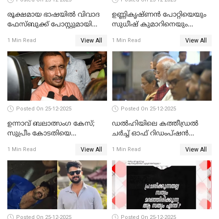
രൂക്ഷമായ ഭാഷയിൽ വിവാദ
ഉണ്ണികൃഷ്ണന്‍ പോറ്റിയെയും
ഫേസ്ബുക്ക് പോസ്റ്റുമായി
സുധീഷ് കുമാറിനെയും
നടൻ വിനായകൻ
വീണ്ടും ചോദ്യം ചെയ്ത് SIT
View All
View All
1 Min Read
1 Min Read
Posted On 25-12-2025
Posted On 25-12-2025
ഉന്നാവ് ബലാത്സംഗ കേസ്;
ഡൽഹിയിലെ കത്തീഡ്രൽ
സുപ്രീം കോടതിയെ
ചർച്ച് ഓഫ് റിഡംപ്ഷൻ
സമീപിക്കാനൊരുങ്ങി
സന്ദർശിച്ച് പ്രധാനമന്ത്രി
View All
View All
1 Min Read
1 Min Read
അതിജീവിത
Posted On 25-12-2025
Posted On 25-12-2025