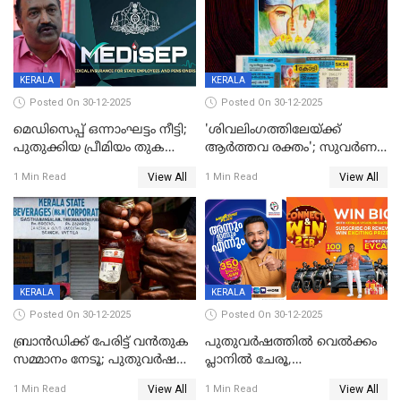
KERALA
KERALA
Posted On 30-12-2025
Posted On 30-12-2025
മെഡിസെപ്പ് ഒന്നാംഘട്ടം നീട്ടി;
'ശിവലിംഗത്തിലേയ്ക്ക്
പുതുക്കിയ പ്രീമിയം തുക
ആര്‍ത്തവ രക്തം'; സുവര്‍ണ
ഈടാക്കുക ജനുവരി 31
കേരളം ലോട്ടറിയിലെ
View All
View All
1 Min Read
1 Min Read
മുതൽ
ചിത്രത്തിനെതിരെ ഹിന്ദു
ഐക്യവേദി പരാതി നൽകി
KERALA
KERALA
Posted On 30-12-2025
Posted On 30-12-2025
ബ്രാൻഡിക്ക് പേരിട്ട് വൻതുക
പുതുവർഷത്തിൽ വെൽക്കം
സമ്മാനം നേടൂ; പുതുവർഷ
പ്ലാനിൽ ചേരൂ,
ഓഫറുമായി ബെവ്‌കോ
350എംപിപിഎസ് വേഗതയിൽ
View All
View All
1 Min Read
1 Min Read
ഇന്റർനെറ്റും ഒപ്പം കീയുടെ