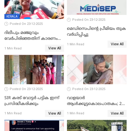
KERALA
Posted On 23-12-2025
Posted On 23-12-2025
മെഡിസെപിന്റെ പ്രീമിയം തുക
ദിലീപും മഞ്ജുവും
വർധിപ്പിച്ചു
വേർപിരിഞ്ഞതിന് കാരണം
View All
ദിലീപ് മഞ്ജുവിന് നൽകിയ ആ
1 Min Read
View All
1 Min Read
പഴയ മൊബൈലിൽ നിന്ന്
കണ്ടെത്തിയ ചാറ്റിൽ
നിന്നാണ്; എട്ടാം പ്രതിക്ക്
മോട്ടീവ് ഉണ്ടായിരുന്നെന്നും
അഡ്വ. ടി.ബി മിനി
Posted On 23-12-2025
Posted On 23-12-2025
SIR കരട് വോട്ടര്‍ പട്ടിക ഇന്ന്
വാളയാർ
പ്രസിദ്ധീകരിക്കും
ആൾക്കൂട്ടകൊലപാതകം; 2
പേർ കൂടി കസ്റ്റഡിയിൽ
View All
View All
1 Min Read
1 Min Read