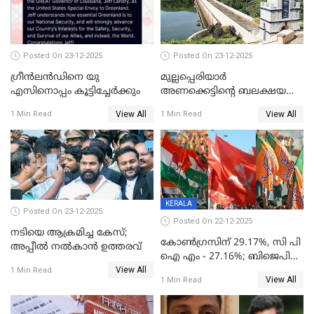
Posted On 23-12-2025
Posted On 23-12-2025
ഗ്രീന്‍ലന്‍ഡിനെ യു
മുല്ലപ്പെരിയാര്‍
എസിനൊപ്പം കൂട്ടിച്ചേര്‍ക്കും
അണക്കെട്ടിന്റെ ബലക്ഷയ
നിര്‍ണയം; പരിശോധന ഇന്ന്
View All
View All
1 Min Read
1 Min Read
തുടങ്ങും
KERALA
Posted On 23-12-2025
Posted On 22-12-2025
നടിയെ ആക്രമിച്ച കേസ്;
കോൺഗ്രസിന് 29.17%, സി പി
അപ്പീൽ നൽകാൻ ഉത്തരവ്
ഐ എം - 27.16%; ബിജെപി
View All
20% കടന്നത്
1 Min Read
View All
1 Min Read
തിരുവനന്തപുരത്ത് മാത്രം,
തദ്ദേശത്തിലെ യഥാർത്ഥ
കണക്ക് പുറത്ത്