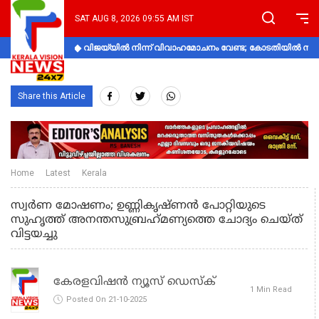
SAT AUG 8, 2026 09:55 AM IST
വിജയ്‌യിൽ നിന്ന് വിവാഹമോചനം വേണ്ട; കോടതിയിൽ നിലപാ
Share this Article
Home
Latest
Kerala
സ്വര്‍ണ മോഷണം; ഉണ്ണികൃഷ്ണന്‍ പോറ്റിയുടെ
സുഹൃത്ത് അനന്തസുബ്രഹ്‌മണ്യത്തെ ചോദ്യം ചെയ്ത്
വിട്ടയച്ചു
കേരളവിഷൻ ന്യൂസ് ഡെസ്‌ക്
1 Min Read
Posted On 21-10-2025