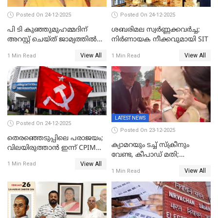
Posted On 24-12-2025
Posted On 24-12-2025
പി ടി കുഞ്ഞുമുഹമ്മദിന്
ശബരിമല സ്വര്‍ണ്ണക്കവര്‍ച്ച;
അറസ്റ്റ് ചെയ്ത് ജാമ്യത്തില്‍
നിർണായക നീക്കവുമായി SIT
വിട്ടു
View All
View All
1 Min Read
1 Min Read
LATEST NEWS
Posted On 24-12-2025
Posted On 23-12-2025
തെരഞ്ഞെടുപ്പിലെ പരാജയം;
ക്യാമറയും ടച്ച് സ്ക്രീനും
വിലയിരുത്താന്‍ ഇന്ന് CPIM
വേണ്ട, കീപാഡ് മതി;
യോഗം
View All
സ്ത്രീകൾക്ക് സ്മാർട്ട് ഫോൺ
1 Min Read
View All
1 Min Read
വിലക്കി രാജ്യത്തെ ഒരു
പഞ്ചായത്ത്