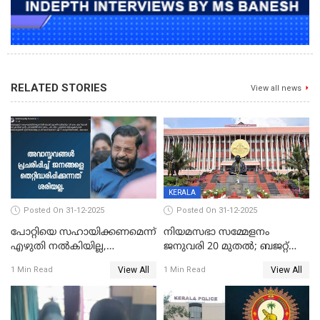
RELATED STORIES
View all news
KERALA
Posted On 31-12-2025
Posted On 31-12-2025
പോറ്റിയെ സഹായിക്കണമെന്ന്
നിയമസഭാ സമ്മേളനം
എഴുതി നൽകിയില്ല,
ജനുവരി 20 മുതല്‍; ബജറ്റ്
ജനങ്ങളെ
അവതരണം അവസാനവാരം;
View All
View All
1 Min Read
1 Min Read
തെറ്റിദ്ധരിപ്പിക്കരുത്,
മന്ത്രിസഭാ
സാങ്കൽപ്പിക കഥകൾ
യോഗതീരുമാനങ്ങൾ
പ്രചരിപ്പിക്കുന്നുവെന്നും
കടകംപള്ളി സുരേന്ദ്രൻ