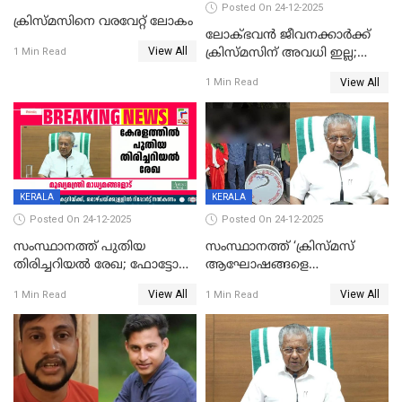
Posted On 24-12-2025
ക്രിസ്മസിനെ വരവേറ്റ് ലോകം
ലോക്ഭവൻ ജീവനക്കാർക്ക്
View All
ക്രിസ്മസിന് അവധി ഇല്ല;
1 Min Read
ഹാജരാവാൻ ഉത്തരവ്
View All
1 Min Read
KERALA
KERALA
Posted On 24-12-2025
Posted On 24-12-2025
സംസ്ഥാനത്ത് പുതിയ
സംസ്ഥാനത്ത് ‘ക്രിസ്മസ്
തിരിച്ചറിയല്‍ രേഖ; ഫോട്ടോ
ആഘോഷങ്ങളെ
പതിപ്പിച്ച നേറ്റിവിറ്റി കാര്‍ഡ്
കടന്നാക്രമിയ്ക്കുന്നു; എല്ലാ
View All
View All
1 Min Read
1 Min Read
നല്‍കുമെന്ന് മുഖ്യമന്ത്രി; SIR
ആക്രമണങ്ങൾക്കും പിന്നിലും
ഹെല്‍പ് ഡസ്‌കുകള്‍
സംഘപരിവാർ’; മുഖ്യമന്ത്രി
ആരംഭിക്കാന്‍ മന്ത്രിസഭാ
യോഗ തീരുമാനം