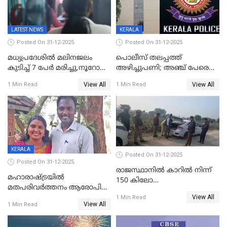
LATEST NEWS
KERALA
Posted On 31-12-2025
Posted On 31-12-2025
മധ്യപ്രദേശിൽ മലിനജലം
പൊലീസ് തലപ്പത്ത്
കുടിച്ച് 7 പേർ മരിച്ചു,നൂറോളം
അഴിച്ചുപണി; അഞ്ച് പേരെ
പേർ ഗുരുതരാവസ്ഥയിൽ
ഐജി റാങ്കിലേക്ക്
View All
View All
1 Min Read
1 Min Read
ഉയർത്തി,അജിതാ ബീഗം
ക്രൈംബ്രാഞ്ച് ഐജി,
എസ്.ശ്യാംസുന്ദർ
ഇന്റലിജൻസ് ഐജി
KERALA
Posted On 31-12-2025
Posted On 31-12-2025
രാജസ്ഥാനിൽ കാറിൽ നിന്ന്
മഹാരാഷ്ട്രയിൽ
150 കിലോ
മതപരിവർത്തനം ആരോപിച്ചു
സ്ഫോടകവസ്തുക്കൾ
View All
അറസ്റ്റിലായ മലയാളി
1 Min Read
പിടികൂടി
View All
1 Min Read
വൈദികനും ഭാര്യയ്ക്കും
ഉൾപ്പെടെ 11പേർക്കും ജാമ്യം