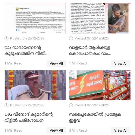
Posted On 22-12-2025
Posted On 22-12-2025
റാം നാരായണന്റെ
വാളയാർ ആൾക്കൂട്ട
കുടുംബത്തിന് നീതി
കൊലപാതകം; റാം
ഉറപ്പാക്കും; പിണറായി
നാരായണൻ നേരിട്ടത് ക്രൂര
View All
View All
1 Min Read
1 Min Read
വിജയന്‍
പീഡനം
Posted On 22-12-2025
Posted On 22-12-2025
DIG വിനോദ് കുമാറിന്റെ
സപ്ലൈകോയിൽ പ്രത്യേക
വീട്ടില്‍ പരിശോധന
ഇളവ്
View All
View All
1 Min Read
3 Min Read