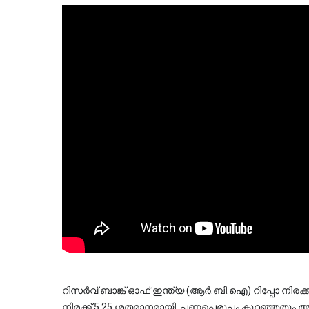
റിസർവ് ബാങ്ക് ഓഫ് ഇന്ത്യ (ആർ.ബി.ഐ) റിപ്പോ നിരക
നിരക്ക് 5.25 ശതമാനമായി. പണപ്പെരുപ്പം കുറഞ്ഞതും ആഭ്യ