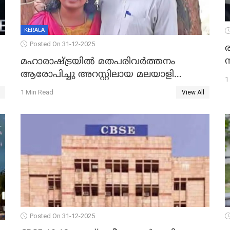
KERALA
Posted On 31-12-2025
മഹാരാഷ്ട്രയിൽ മതപരിവർത്തനം
ആരോപിച്ചു അറസ്റ്റിലായ മലയാളി
1
വൈദികനും ഭാര്യയ്ക്കും ഉൾപ്പെടെ
1 Min Read
View All
11പേർക്കും ജാമ്യം
Posted On 31-12-2025