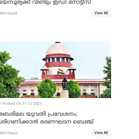
യസൂര്യക്ക് വീണ്ടും ഇഡി നോട്ടീസ്
 Min Read
View All
Posted On 31-12-2025
ശബരിമല യുവതി പ്രവേശനം;
പരിഗണിക്കാന്‍ ഭരണഘടന ബെഞ്ച്
 Min Read
View All