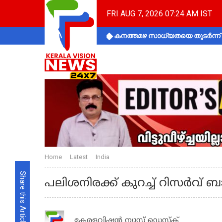
FRI AUG 7, 2026 07:24 AM IST
കനത്തമഴ സാധ്യതയെ തുടർന്ന് ക
Home
Latest
India
Share this Article
പലിശനിരക്ക് കുറച്ച് റിസര്‍വ് ബാ
കേരളവിഷൻ ന്യൂസ് ഡെസ്‌ക്