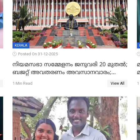
KERALA
Posted On 31-12-2025
നിയമസഭാ സമ്മേളനം ജനുവരി 20 മുതല്‍;
മ
ബജറ്റ് അവതരണം അവസാനവാരം;
മന്ത്രിസഭാ യോഗതീരുമാനങ്ങൾ
1 Min Read
1
View All