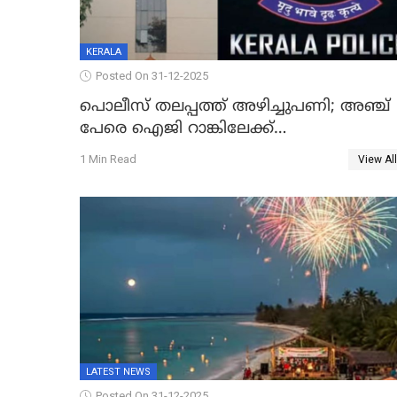
KERALA
Posted On 31-12-2025
പൊലീസ് തലപ്പത്ത് അഴിച്ചുപണി; അഞ്ച്
പേരെ ഐജി റാങ്കിലേക്ക്
ഉയർത്തി,അജിതാ ബീഗം ക്രൈംബ്രാഞ്ച്
1 Min Read
View All
ഐജി, എസ്.ശ്യാംസുന്ദർ ഇന്റലിജൻസ്
ഐജി
LATEST NEWS
Posted On 31-12-2025