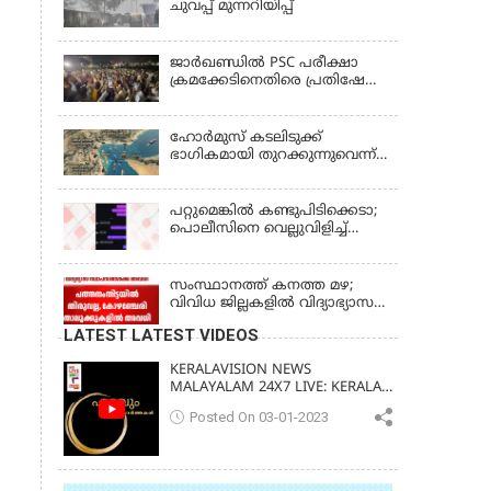
ചുവപ്പ് മുന്നറിയിപ്പ്
ജാര്‍ഖണ്ഡില്‍ PSC പരീക്ഷാ
ക്രമക്കേടിനെതിരെ പ്രതിഷേധം;
ചര്‍ച്ചക്ക് തുടക്കമിട്ട് സർക്കാർ
ഹോര്‍മുസ് കടലിടുക്ക്
ഭാഗികമായി തുറക്കുന്നുവെന്ന്
റിപ്പോര്‍ട്ട്
പറ്റുമെങ്കിൽ കണ്ടുപിടിക്കെടാ;
പൊലീസിനെ വെല്ലുവിളിച്ച്
അർജുൻ ആയങ്കി
സംസ്ഥാനത്ത് കനത്ത മഴ;
വിവിധ ജില്ലകളിൽ വിദ്യാഭ്യാസ
സ്ഥാപനങ്ങൾക്ക് അവധി
LATEST LATEST VIDEOS
KERALAVISION NEWS
MALAYALAM 24X7 LIVE: KERALA
UPDATES & BREAKING NEWS
Posted On 03-01-2023