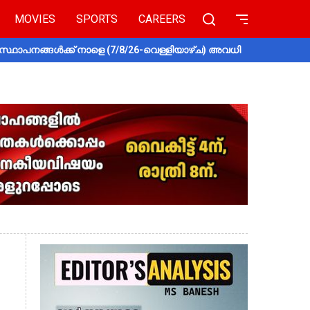
MOVIES
SPORTS
CAREERS
സ്ഥാപനങ്ങൾക്ക് നാളെ (7/8/26-വെള്ളിയാഴ്ച) അവധി
തൃശൂരിൽ