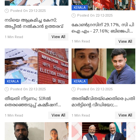
KERALA
Posted On 23-12-2025
Posted On 22-12-2025
നടിയെ ആക്രമിച്ച കേസ്;
കോൺഗ്രസിന് 29.17%, സി പി
അപ്പീൽ നൽകാൻ ഉത്തരവ്
ഐ എം - 27.16%; ബിജെപി
View All
20% കടന്നത്
1 Min Read
View All
1 Min Read
തിരുവനന്തപുരത്ത് മാത്രം,
തദ്ദേശത്തിലെ യഥാർത്ഥ
കണക്ക് പുറത്ത്
KERALA
KERALA
Posted On 22-12-2025
Posted On 22-12-2025
തീയതി നീട്ടണം; SIRൽ
അതിജീവിതയ്‌ക്കെതിരെ പ്രതി
തെരഞ്ഞെടുപ്പ് കമ്മീഷന്
മാർട്ടിന്റെ വീഡിയോ;
കത്തയച്ച് കേരളം
പ്രചരിപ്പിച്ച മൂന്നുപേർ
View All
View All
1 Min Read
1 Min Read
അറസ്റ്റിൽ; നൂറോളം
സൈറ്റുകളിൽ നിന്നും
വിഡിയോ നീക്കം ചെയ്യാനും
പൊലീസ്