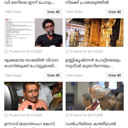
ഡി മണിയെ ഇന്ന് ചോദ്യം
നിരക്ക് പ്രാബല്യത്തില്‍
ചെയ്യും
View All
View All
1 Min Read
1 Min Read
Posted On 25-12-2025
Posted On 25-12-2025
രൂക്ഷമായ ഭാഷയിൽ വിവാദ
ഉണ്ണികൃഷ്ണന്‍ പോറ്റിയെയും
ഫേസ്ബുക്ക് പോസ്റ്റുമായി
സുധീഷ് കുമാറിനെയും
നടൻ വിനായകൻ
വീണ്ടും ചോദ്യം ചെയ്ത് SIT
View All
View All
1 Min Read
1 Min Read
Posted On 25-12-2025
Posted On 25-12-2025
ഉന്നാവ് ബലാത്സംഗ കേസ്;
ഡൽഹിയിലെ കത്തീഡ്രൽ