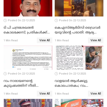
UDFലേക്കില്ലെന്നും
വിഷ്ണുപുരം ചന്ദ്രശേഖരൻ
Posted On 22-12-2025
Posted On 22-12-2025
ടി പി ചന്ദ്രശേഖരന്‍
കെഎസ്ആർടിസി ഡ്രൈവർ
കൊലക്കേസ്; പ്രതികള്‍ക്ക്
യദുവിന്റെ പരാതി: ആര്യ
വീണ്ടും പരോള്‍
രാജേന്ദ്രനും സച്ചിൻ ദേവിനും
View All
View All
1 Min Read
1 Min Read
കോടതി നോട്ടീസ്
Posted On 22-12-2025
Posted On 22-12-2025
റാം നാരായണന്റെ
വാളയാർ ആൾക്കൂട്ട
കുടുംബത്തിന് നീതി
കൊലപാതകം; റാം
ഉറപ്പാക്കും; പിണറായി
നാരായണൻ നേരിട്ടത് ക്രൂര
View All
View All
1 Min Read
1 Min Read
വിജയന്‍
പീഡനം