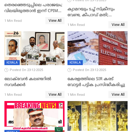
Posted On 23-12-2025
തെരഞ്ഞെടുപ്പിലെ പരാജയം;
ക്യാമറയും ടച്ച് സ്ക്രീനും
വിലയിരുത്താന്‍ ഇന്ന് CPIM
വേണ്ട, കീപാഡ് മതി;
യോഗം
View All
സ്ത്രീകൾക്ക് സ്മാർട്ട് ഫോൺ
1 Min Read
View All
1 Min Read
വിലക്കി രാജ്യത്തെ ഒരു
പഞ്ചായത്ത്
KERALA
KERALA
Posted On 23-12-2025
Posted On 23-12-2025
ലോക്ഭവൻ കലണ്ടറിൽ
കേരളത്തിലെ SIR കരട്
സവർക്കർ
വോട്ടര്‍ പട്ടിക പ്രസിദ്ധീകരിച്ചു
View All
View All
1 Min Read
1 Min Read