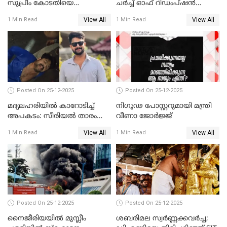
സുപ്രീം കോടതിയെ
ചർച്ച് ഓഫ് റിഡംപ്ഷൻ
സമീപിക്കാനൊരുങ്ങി
സന്ദർശിച്ച് പ്രധാനമന്ത്രി
View All
View All
1 Min Read
1 Min Read
അതിജീവിത
Posted On 25-12-2025
Posted On 25-12-2025
മദ്യലഹരിയിൽ കാറോടിച്ച്
നിഗൂഢ പോസ്റ്ററുമായി മന്ത്രി
അപകടം: സീരിയൽ താരം
വീണാ ജോർജ്ജ്
സിദ്ധാർത്ഥ് പ്രഭുവിനെതിരെ
View All
View All
1 Min Read
1 Min Read
കേസെടുത്തു
Posted On 25-12-2025
Posted On 25-12-2025
നൈജീരിയയിൽ മുസ്ലീം
ശബരിമല സ്വര്‍ണ്ണക്കവര്‍ച്ച;