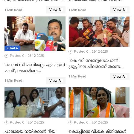
കുതികാൽവെട്ട്,ഭീഷണി,മലബാറിലാകട്ടെ
ഇത്തവണയും റെക്കോഡ്
ട്വിസ്റ്റോട് ട്വിസ്റ്റും; അടിമുടി
വിൽപ്പന;കഴിഞ്ഞവർഷത്തേക്ക
View All
View All
1 Min Read
1 Min Read
നാടകീയമായി പഞ്ചായത്ത്
53 കോടി രൂപയുടെ അധിക
പ്രസിഡന്‍റ് തെരഞ്ഞെടുപ്പ്
വിൽപ്പന; മലയാളി കുടിച്ചു
തീർത്തത് 333 കോടിയുടെ
മദ്യം
KERALA
Posted On 26-12-2025
Posted On 26-12-2025
'കെ സി വേണുഗോപാല്‍
‘ഞാൻ ഡി മണിയല്ല, എം എസ്
ഗ്രൂപ്പിലെ ചിലരാണ് തന്നെ
മണി’; ശബരിമല
തഴഞ്ഞത്'; ലാലി ജെയിംസ്
View All
സ്വർണക്കവർച്ചയുമായി ഒരു
1 Min Read
View All
1 Min Read
ബന്ധവും ഇല്ലെന്ന് എസ്ഐടി
ചോദ്യം ചെയ്ത ദിണ്ടിഗലിലെ
വ്യവസായി
Posted On 26-12-2025
Posted On 26-12-2025
പാലായെ നയിക്കാന്‍ ദിയ
കൊച്ചിയെ വി.കെ മിനിമോള്‍