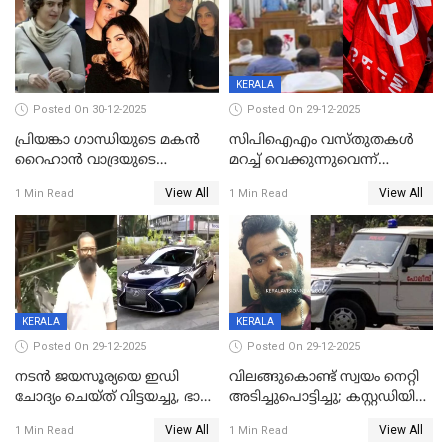
KERALA
Posted On 30-12-2025
Posted On 29-12-2025
പ്രിയങ്കാ ​ഗാന്ധിയുടെ മകൻ
സിപിഐഎം വസ്തുതകൾ
റൈഹാൻ വാദ്രയുടെ
മറച്ച് വെക്കുന്നുവെന്ന്
വിവാഹനിശ്ചയം
സിപിഐ, 'പത്മകുമാറിനെ
View All
View All
1 Min Read
1 Min Read
കഴിഞ്ഞതായി റിപ്പോർട്ട്
സംരക്ഷിച്ചത്
തിരിച്ചടിച്ചു',വെള്ളാപ്പള്ളിയെ
ന്യായീകരിക്കുന്നതിലും
CPIഎക്സിക്യൂട്ടീവിൽ
വിമർശനം
KERALA
KERALA
Posted On 29-12-2025
Posted On 29-12-2025
നടൻ ജയസൂര്യയെ ഇഡി
വിലങ്ങുകൊണ്ട് സ്വയം നെറ്റി
ചോദ്യം ചെയ്ത് വിട്ടയച്ചു, ഭാര്യ
അടിച്ചുപൊട്ടിച്ചു; കസ്റ്റഡിയിൽ
സരിതയുടെയും
എടുക്കുന്നതിനിടെ
View All
View All
1 Min Read
1 Min Read
മൊഴിയെടുത്തു
വധശ്രമക്കേസ് പ്രതി