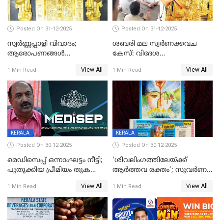
Posted On 31-12-2025
Posted On 31-12-2025
സ്വർണ്ണപ്പാളി വിവാദം;
ശബരി മല സ്വർണക്കവച
ആരോപണങ്ങൾ
കേസ്: വിദേശ
അവസാനിക്കുന്നില്ല
വ്യവസായിയുടെ ആരോപണം
View All
View All
1 Min Read
1 Min Read
നിഷേധിച്ച് ഡി മണി
KERALA
KERALA
Posted On 30-12-2025
Posted On 30-12-2025
മെഡിസെപ്പ് ഒന്നാംഘട്ടം നീട്ടി;
'ശിവലിംഗത്തിലേയ്ക്ക്
പുതുക്കിയ പ്രീമിയം തുക
ആര്‍ത്തവ രക്തം'; സുവര്‍ണ
ഈടാക്കുക ജനുവരി 31
കേരളം ലോട്ടറിയിലെ
View All
View All
1 Min Read
1 Min Read
മുതൽ
ചിത്രത്തിനെതിരെ ഹിന്ദു
ഐക്യവേദി പരാതി നൽകി