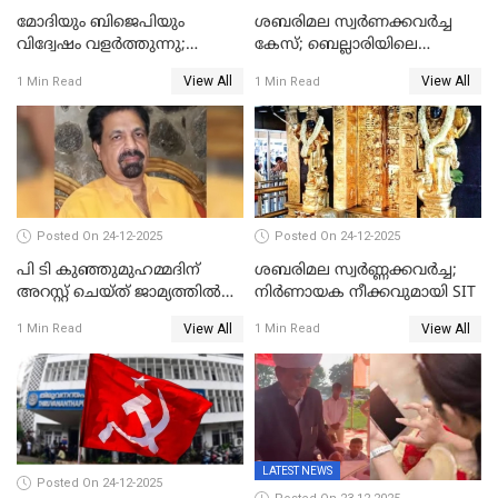
മോദിയും ബിജെപിയും
ശബരിമല സ്വര്‍ണക്കവര്‍ച്ച
വിദ്വേഷം വളർത്തുന്നു;
കേസ്; ബെല്ലാരിയിലെ
പ്രതിഷേധവിമായി
ജ്വല്ലറിയില്‍ പരിശോധന
View All
View All
1 Min Read
1 Min Read
കോൺഗ്രസ്
Posted On 24-12-2025
Posted On 24-12-2025
പി ടി കുഞ്ഞുമുഹമ്മദിന്
ശബരിമല സ്വര്‍ണ്ണക്കവര്‍ച്ച;
അറസ്റ്റ് ചെയ്ത് ജാമ്യത്തില്‍
നിർണായക നീക്കവുമായി SIT
വിട്ടു
View All
View All
1 Min Read
1 Min Read
LATEST NEWS
Posted On 24-12-2025