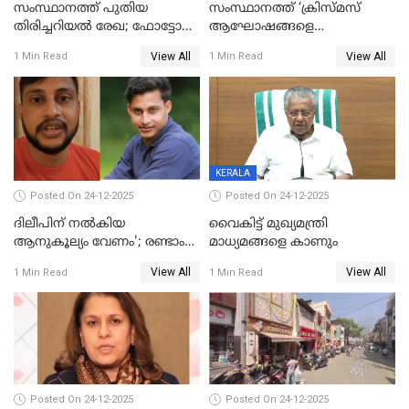
സംസ്ഥാനത്ത് പുതിയ
സംസ്ഥാനത്ത് ‘ക്രിസ്മസ്
തിരിച്ചറിയല്‍ രേഖ; ഫോട്ടോ
ആഘോഷങ്ങളെ
പതിപ്പിച്ച നേറ്റിവിറ്റി കാര്‍ഡ്
കടന്നാക്രമിയ്ക്കുന്നു; എല്ലാ
View All
View All
1 Min Read
1 Min Read
നല്‍കുമെന്ന് മുഖ്യമന്ത്രി; SIR
ആക്രമണങ്ങൾക്കും പിന്നിലും
ഹെല്‍പ് ഡസ്‌കുകള്‍
സംഘപരിവാർ’; മുഖ്യമന്ത്രി
ആരംഭിക്കാന്‍ മന്ത്രിസഭാ
യോഗ തീരുമാനം
KERALA
Posted On 24-12-2025
Posted On 24-12-2025
ദിലീപിന് നല്‍കിയ
വൈകിട്ട് മുഖ്യമന്ത്രി
ആനുകൂല്യം വേണം'; രണ്ടാം
മാധ്യമങ്ങളെ കാണും
പ്രതി മാര്‍ട്ടിന്‍
View All
View All
1 Min Read
1 Min Read
ഹൈക്കോടതിയില്‍
Posted On 24-12-2025
Posted On 24-12-2025