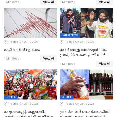
View All
View All
1 Min Read
1 Min Read
ഉൾപ്പെടെ 2 കോടി രൂപയുടെ
സമ്മാനങ്ങളുമായി
കേരളവിഷൻ ബ്രോഡ്ബാൻഡ്
കണക്ട്&വിൻ
LATEST NEWS
Posted On 27-12-2025
Posted On 27-12-2025
തയ്‌വാനിൽ ഭൂകമ്പം
നടൻ അല്ലു അർജുൻ 11ാം
പ്രതി, 23 പേരെ പ്രതി ചേർത്ത്
View All
1 Min Read
കുറ്റപത്രം സമർപ്പിച്ചു
View All
1 Min Read
KERALA
KERALA
Posted On 27-12-2025
Posted On 26-12-2025
നറുക്കെടുപ്പ്, കൂട്ടരാജി,
ക്രിസ്മസിന് ബെവ്‌കോയിൽ