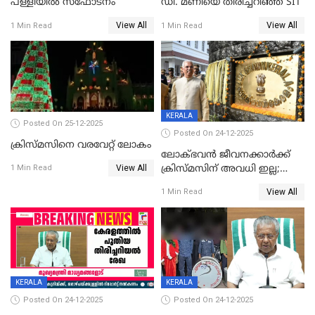
പള്ളിയില്‍ സ്‌ഫോടനം
ഡി. മണിയെ തിരിച്ചറിഞ്ഞ് SIT
View All
View All
1 Min Read
1 Min Read
KERALA
Posted On 25-12-2025
Posted On 24-12-2025
ക്രിസ്മസിനെ വരവേറ്റ് ലോകം
ലോക്ഭവൻ ജീവനക്കാർക്ക്
View All
ക്രിസ്മസിന് അവധി ഇല്ല;
1 Min Read
ഹാജരാവാൻ ഉത്തരവ്
View All
1 Min Read
KERALA
KERALA
Posted On 24-12-2025
Posted On 24-12-2025