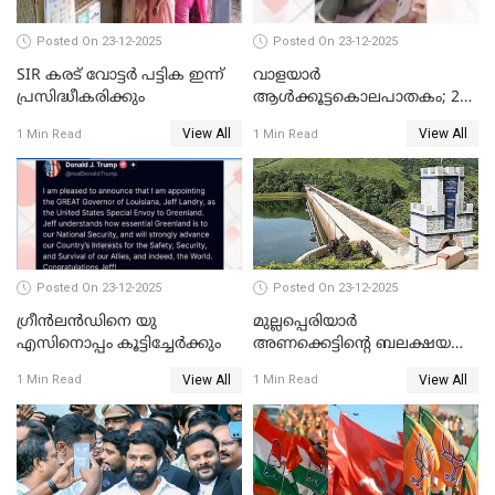
Posted On 23-12-2025
Posted On 23-12-2025
SIR കരട് വോട്ടര്‍ പട്ടിക ഇന്ന്
വാളയാർ
പ്രസിദ്ധീകരിക്കും
ആൾക്കൂട്ടകൊലപാതകം; 2
പേർ കൂടി കസ്റ്റഡിയിൽ
View All
View All
1 Min Read
1 Min Read
Posted On 23-12-2025
Posted On 23-12-2025
ഗ്രീന്‍ലന്‍ഡിനെ യു
മുല്ലപ്പെരിയാര്‍
എസിനൊപ്പം കൂട്ടിച്ചേര്‍ക്കും
അണക്കെട്ടിന്റെ ബലക്ഷയ
നിര്‍ണയം; പരിശോധന ഇന്ന്
View All
View All
1 Min Read
1 Min Read
തുടങ്ങും