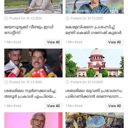
Posted On 31-12-2025
Posted On 31-12-2025
ജയസൂര്യക്ക് വീണ്ടും ഇഡി
കേരളവിഷനെ പ്രശംസിച്ച്
നോട്ടീസ്
മന്ത്രി കെബി ഗണേഷ് കുമാര്‍
View All
View All
1 Min Read
1 Min Read
Posted On 31-12-2025
Posted On 31-12-2025
ശബരിമല സ്വര്‍ണക്കവര്‍ച്ച;
ശബരിമല യുവതി പ്രവേശനം;
അടൂര്‍ പ്രകാശ് എംപിയെ
പരിഗണിക്കാന്‍ ഭരണഘടന
ചോദ്യം ചെയ്യാൻ SIT
ബെഞ്ച്
View All
View All
1 Min Read
1 Min Read