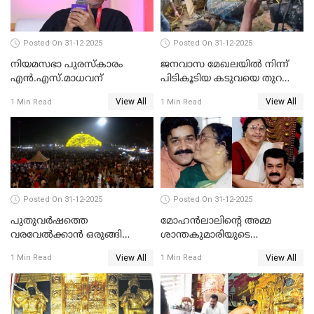
Posted On 31-12-2025
Posted On 31-12-2025
നിയമസഭാ പുരസ്‌കാരം
ജനവാസ മേഖലയിൽ നിന്ന്
എൻ.എസ്.മാധവന്
പിടികൂടിയ കടുവയെ തുറന്നു
വിട്ടു
View All
View All
1 Min Read
1 Min Read
Posted On 31-12-2025
Posted On 31-12-2025
പുതുവര്‍ഷത്തെ
മോഹന്‍ലാലിന്റെ അമ്മ
വരവേല്‍ക്കാന്‍ ഒരുങ്ങി
ശാന്തകുമാരിയുടെ
ലോകം
സംസ്‌കാരം ഇന്ന്
View All
View All
1 Min Read
1 Min Read