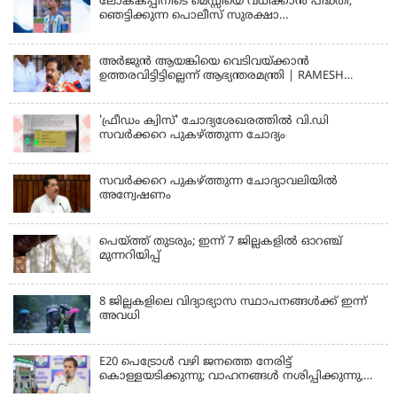
ലോകകപ്പിനിടെ മെസ്സിയെ വധിക്കാൻ പദ്ധതി;
ഞെട്ടിക്കുന്ന പൊലീസ് സുരക്ഷാ
രേഖകള്‍;ആറായിരത്തിലധികം ഭീഷണി
സന്ദേശങ്ങൾ ലഭിച്ചെന്ന് ഫ്രഞ്ച് റഫറി
അര്‍ജുന്‍ ആയങ്കിയെ വെടിവയ്ക്കാന്‍
ഉത്തരവിട്ടിട്ടില്ലെന്ന് ആഭ്യന്തരമന്ത്രി | RAMESH
CHENNITHALA
'ഫ്രീഡം ക്വിസ്' ചോദ്യശേഖരത്തില്‍ വി.ഡി
സവര്‍ക്കറെ പുകഴ്ത്തുന്ന ചോദ്യം
സവര്‍ക്കറെ പുകഴ്ത്തുന്ന ചോദ്യാവലിയില്‍
അന്വേഷണം
പെയ്ത്ത് തുടരും; ഇന്ന് 7 ജില്ലകളില്‍ ഓറഞ്ച്
മുന്നറിയിപ്പ്
8 ജില്ലകളിലെ വിദ്യാഭ്യാസ സ്ഥാപനങ്ങള്‍ക്ക് ഇന്ന്
അവധി
E20 പെട്രോൾ വഴി ജനത്തെ നേരിട്ട്
കൊള്ളയടിക്കുന്നു; വാഹനങ്ങൾ നശിപ്പിക്കുന്നു,
ജീവിതങ്ങൾ നശിപ്പിക്കുന്നുവെന്നും രാഹുൽ ഗാന്ധി