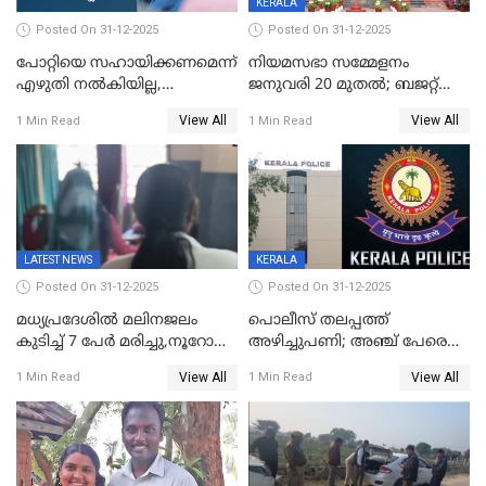
KERALA
Posted On 31-12-2025
Posted On 31-12-2025
പോറ്റിയെ സഹായിക്കണമെന്ന്
നിയമസഭാ സമ്മേളനം
എഴുതി നൽകിയില്ല,
ജനുവരി 20 മുതല്‍; ബജറ്റ്
ജനങ്ങളെ
അവതരണം അവസാനവാരം;
View All
View All
1 Min Read
1 Min Read
തെറ്റിദ്ധരിപ്പിക്കരുത്,
മന്ത്രിസഭാ
സാങ്കൽപ്പിക കഥകൾ
യോഗതീരുമാനങ്ങൾ
പ്രചരിപ്പിക്കുന്നുവെന്നും
കടകംപള്ളി സുരേന്ദ്രൻ
LATEST NEWS
KERALA
Posted On 31-12-2025
Posted On 31-12-2025
മധ്യപ്രദേശിൽ മലിനജലം
പൊലീസ് തലപ്പത്ത്
കുടിച്ച് 7 പേർ മരിച്ചു,നൂറോളം
അഴിച്ചുപണി; അഞ്ച് പേരെ
പേർ ഗുരുതരാവസ്ഥയിൽ
ഐജി റാങ്കിലേക്ക്
View All
View All
1 Min Read
1 Min Read
ഉയർത്തി,അജിതാ ബീഗം
ക്രൈംബ്രാഞ്ച് ഐജി,
എസ്.ശ്യാംസുന്ദർ
ഇന്റലിജൻസ് ഐജി