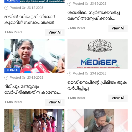
KERALA
Posted On 23-12-2025
Posted On 23-12-2025
ശബരിമല സ്വര്‍ണക്കവര്‍ച്ച
ജയിൽ ഡിഐജി വിനോദ്
കേസ് അന്വേഷിക്കാന്‍
കുമാറിന് സസ്പെൻഷൻ
തയ്യാറെന്ന് CBI
View All
2 Min Read
View All
1 Min Read
KERALA
Posted On 23-12-2025
Posted On 23-12-2025
മെഡിസെപിന്റെ പ്രീമിയം തുക
ദിലീപും മഞ്ജുവും
വർധിപ്പിച്ചു
വേർപിരിഞ്ഞതിന് കാരണം
View All
ദിലീപ് മഞ്ജുവിന് നൽകിയ ആ
1 Min Read
View All
1 Min Read
പഴയ മൊബൈലിൽ നിന്ന്
കണ്ടെത്തിയ ചാറ്റിൽ
നിന്നാണ്; എട്ടാം പ്രതിക്ക്
മോട്ടീവ് ഉണ്ടായിരുന്നെന്നും
അഡ്വ. ടി.ബി മിനി