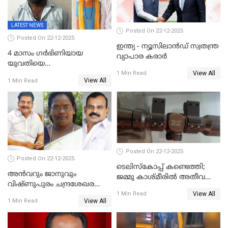
LATEST NEWS
Posted On 22-12-2025
Posted On 22-12-2025
ഇന്ത്യ - ന്യൂസിലാൻഡ് സ്വതന്ത്ര
4 മാസം ഗർഭിണിയായ
വ്യാപാര കരാർ
യുവതിയെ
View All
വെട്ടിക്കൊലപ്പെടുത്തി
1 Min Read
View All
1 Min Read
പിതാവും സഹോദരനും;
ദുരഭിമാനക്കൊലയിൽ
നടുങ്ങി കർണാടക
Posted On 22-12-2025
Posted On 22-12-2025
ടെലിസ്‌കോപ്പ് കണ്ടെത്തി;
അൻവറും ജാനുവും
ജമ്മു കാശ്മീരില്‍ അതീവ
വിഷ്ണുപുരം ചന്ദ്രശേഖരന്റെ
ജാഗ്രത നിര്‍ദ്ദേശം
View All
പാർട്ടിയും UDF
1 Min Read
View All
1 Min Read
അസോസിയേറ്റ് അംഗങ്ങൾ;
അസോസിയേറ്റ്
അംഗമാകാനില്ലെന്നും