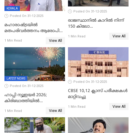
KERALA
Posted On 31-12-2025
Posted On 31-12-2025
രാജസ്ഥാനിൽ കാറിൽ നിന്ന്
മഹാരാഷ്ട്രയിൽ
150 കിലോ
മതപരിവർത്തനം ആരോപിച്ചു
സ്ഫോടകവസ്തുക്കൾ
View All
അറസ്റ്റിലായ മലയാളി
1 Min Read
പിടികൂടി
View All
1 Min Read
വൈദികനും ഭാര്യയ്ക്കും
ഉൾപ്പെടെ 11പേർക്കും ജാമ്യം
LATEST NEWS
Posted On 31-12-2025
Posted On 31-12-2025
CBSE 10,12 ക്ലാസ് പരീക്ഷകള്‍
ഹാപ്പി ന്യൂഇയർ 2026;
മാറ്റിവച്ചു
കിരിബാത്തിയിൽ
View All
പുതുവർഷമെത്തി
1 Min Read
View All
1 Min Read