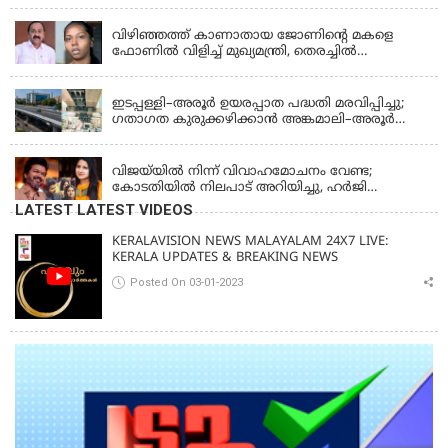
KERALA
വിഴിഞ്ഞത്ത് കാണാതായ ജോണിന്റെ മകളെ
ഫോണിൽ വിളിച്ച് മുഖ്യമന്ത്രി, തെരച്ചിൽ
ഊർജിതമാക്കുമെന്ന് ഉറപ്പ് നൽകി; മന്ത്രി സിപി
KERALA
ജോൺ അഞ്ചുതെങ്ങിൽ; കടലിൽ
പോകുന്നവരെയും ഉൾപ്പെടുത്തി നാളെ ഊർജിത
ഇടപ്പള്ളി–അരൂർ ഉയരപ്പാത പദ്ധതി മരവിപ്പിച്ചു;
തെരച്ചിൽ
ഗതാഗത കുരുക്കഴിക്കാൻ അങ്കമാലി–അരൂർ
ബൈപാസ് പദ്ധതി വേഗത്തിലാക്കുമെന്ന് ഗഡ്കരി
LATEST NEWS
വിജയ്‌യിൽ നിന്ന് വിവാഹമോചനം വേണ്ട;
കോടതിയിൽ നിലപാട് അറിയിച്ചു, ഹർജി
പിൻവലിക്കുന്നെന്ന് സംഗീത
LATEST LATEST VIDEOS
KERALAVISION NEWS MALAYALAM 24X7 LIVE:
KERALA UPDATES & BREAKING NEWS
Posted On 03-01-2023