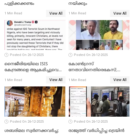
പുളിക്കക്കണ്ടം
നയിക്കും
View All
View All
1 Min Read
1 Min Read
Posted On 26-12-2025
Posted On 26-12-2025
നൈജീരിയയിലെ ISIS
കോണ്‍ഗ്രസ്
കേന്ദ്രങ്ങളെ ആക്രമിച്ചുവെന്ന്
നേതാവിനെതിരെകേസ്;
ട്രംപ്
മുഖ്യമന്ത്രിയും ഉണ്ണികൃഷ്ണന്‍
View All
View All
1 Min Read
1 Min Read
പോറ്റിയും ഒപ്പമുള്ള AI ചിത്രം
പങ്കുവെച്ചു
Posted On 26-12-2025
Posted On 26-12-2025
ശബരിമല സ്വര്‍ണക്കവര്‍ച്ച;
രാജ്യത്ത് വര്‍ധിപ്പിച്ച ട്രെയിന്‍