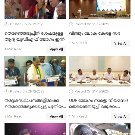
Posted On 22-12-2025
Posted On 21-12-2025
തെരഞ്ഞെടുപ്പിന് ശേഷമുള്ള
വീണ്ടും ലോക കേരള സഭ
ആദ്യ യുഡിഎഫ് യോഗം ഇന്ന്
View All
1 Min Read
View All
1 Min Read
Posted On 21-12-2025
Posted On 21-12-2025
തദ്ദേശസ്ഥാപനങ്ങളിലേക്ക്
UDF യോഗം നാളെ; നിയമസഭ
തെരഞ്ഞെടുക്കപ്പെട്ട പുതിയ
തെരഞ്ഞെടുപ്പ് ഒരുക്കം
അംഗങ്ങൾ സത്യപ്രതിജ്ഞ
തുടങ്ങാൻ UDF
View All
View All
2 Min Read
1 Min Read
ചെയ്തു