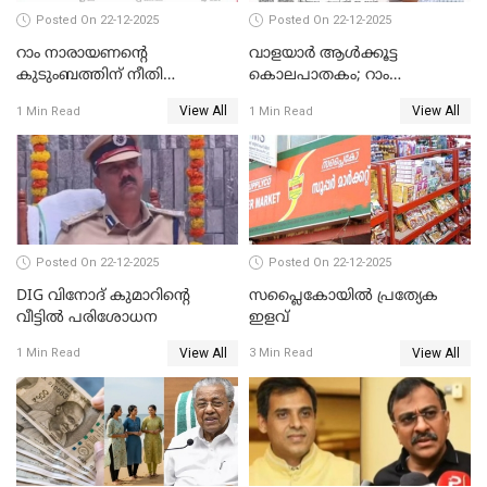
Posted On 22-12-2025
Posted On 22-12-2025
റാം നാരായണന്റെ
വാളയാർ ആൾക്കൂട്ട
കുടുംബത്തിന് നീതി
കൊലപാതകം; റാം
ഉറപ്പാക്കും; പിണറായി
നാരായണൻ നേരിട്ടത് ക്രൂര
View All
View All
1 Min Read
1 Min Read
വിജയന്‍
പീഡനം
Posted On 22-12-2025
Posted On 22-12-2025
DIG വിനോദ് കുമാറിന്റെ
സപ്ലൈകോയിൽ പ്രത്യേക
വീട്ടില്‍ പരിശോധന
ഇളവ്
View All
View All
1 Min Read
3 Min Read