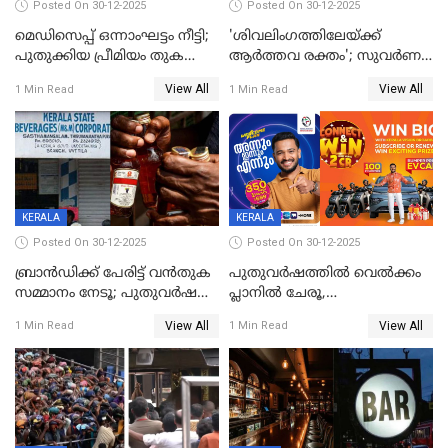
Posted On 30-12-2025
Posted On 30-12-2025
മെഡിസെപ്പ് ഒന്നാംഘട്ടം നീട്ടി;
'ശിവലിംഗത്തിലേയ്ക്ക്
പുതുക്കിയ പ്രീമിയം തുക
ആര്‍ത്തവ രക്തം'; സുവര്‍ണ
ഈടാക്കുക ജനുവരി 31
കേരളം ലോട്ടറിയിലെ
View All
View All
1 Min Read
1 Min Read
മുതൽ
ചിത്രത്തിനെതിരെ ഹിന്ദു
ഐക്യവേദി പരാതി നൽകി
KERALA
KERALA
Posted On 30-12-2025
Posted On 30-12-2025
ബ്രാൻഡിക്ക് പേരിട്ട് വൻതുക
പുതുവർഷത്തിൽ വെൽക്കം
സമ്മാനം നേടൂ; പുതുവർഷ
പ്ലാനിൽ ചേരൂ,
ഓഫറുമായി ബെവ്‌കോ
350എംപിപിഎസ് വേഗതയിൽ
View All
View All
1 Min Read
1 Min Read
ഇന്റർനെറ്റും ഒപ്പം കീയുടെ
മെഗാ പ്ലാൻ സൗജന്യം; ഒപ്പം
വരിക്കാർക്ക് 200 ടിവി, 100 EV
ബൈക്കുകൾ, ബമ്പർ
സമ്മാനമായി EV കാർ
ഉൾപ്പെടെ 2 കോടി രൂപയുടെ