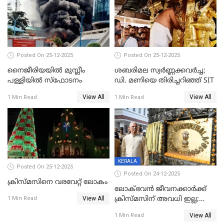
Posted On 25-12-2025
Posted On 25-12-2025
നൈജീരിയയിൽ മുസ്ലീം
ശബരിമല സ്വര്‍ണ്ണക്കവര്‍ച്ച;
പള്ളിയില്‍ സ്‌ഫോടനം
ഡി. മണിയെ തിരിച്ചറിഞ്ഞ് SIT
View All
View All
1 Min Read
1 Min Read
KERALA
Posted On 25-12-2025
Posted On 24-12-2025
ക്രിസ്മസിനെ വരവേറ്റ് ലോകം
ലോക്ഭവൻ ജീവനക്കാർക്ക്
View All
ക്രിസ്മസിന് അവധി ഇല്ല;
1 Min Read
ഹാജരാവാൻ ഉത്തരവ്
View All
1 Min Read