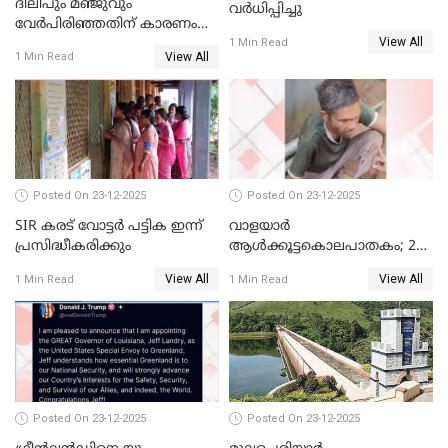
ദിലീപും മഞ്ജുവും
വർധിപ്പിച്ചു
വേർപിരിഞ്ഞതിന് കാരണം
View All
ദിലീപ് മഞ്ജുവിന് നൽകിയ ആ
1 Min Read
View All
1 Min Read
പഴയ മൊബൈലിൽ നിന്ന്
കണ്ടെത്തിയ ചാറ്റിൽ
നിന്നാണ്; എട്ടാം പ്രതിക്ക്
മോട്ടീവ് ഉണ്ടായിരുന്നെന്നും
അഡ്വ. ടി.ബി മിനി
Posted On 23-12-2025
Posted On 23-12-2025
SIR കരട് വോട്ടര്‍ പട്ടിക ഇന്ന്
വാളയാർ
പ്രസിദ്ധീകരിക്കും
ആൾക്കൂട്ടകൊലപാതകം; 2
പേർ കൂടി കസ്റ്റഡിയിൽ
View All
View All
1 Min Read
1 Min Read
Posted On 23-12-2025
Posted On 23-12-2025