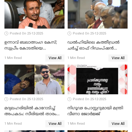
Posted On 25-12-2025
Posted On 25-12-2025
ഉന്നാവ് ബലാത്സംഗ കേസ്;
ഡൽഹിയിലെ കത്തീഡ്രൽ
സുപ്രീം കോടതിയെ
ചർച്ച് ഓഫ് റിഡംപ്ഷൻ
സമീപിക്കാനൊരുങ്ങി
സന്ദർശിച്ച് പ്രധാനമന്ത്രി
View All
View All
1 Min Read
1 Min Read
അതിജീവിത
Posted On 25-12-2025
Posted On 25-12-2025
മദ്യലഹരിയിൽ കാറോടിച്ച്
നിഗൂഢ പോസ്റ്ററുമായി മന്ത്രി
അപകടം: സീരിയൽ താരം
വീണാ ജോർജ്ജ്
സിദ്ധാർത്ഥ് പ്രഭുവിനെതിരെ
View All
View All
1 Min Read
1 Min Read
കേസെടുത്തു