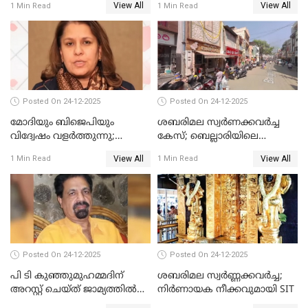
View All
View All
1 Min Read
1 Min Read
ഹൈക്കോടതിയില്‍
Posted On 24-12-2025
Posted On 24-12-2025
മോദിയും ബിജെപിയും
ശബരിമല സ്വര്‍ണക്കവര്‍ച്ച
വിദ്വേഷം വളർത്തുന്നു;
കേസ്; ബെല്ലാരിയിലെ
പ്രതിഷേധവിമായി
ജ്വല്ലറിയില്‍ പരിശോധന
View All
View All
1 Min Read
1 Min Read
കോൺഗ്രസ്
Posted On 24-12-2025
Posted On 24-12-2025
പി ടി കുഞ്ഞുമുഹമ്മദിന്
ശബരിമല സ്വര്‍ണ്ണക്കവര്‍ച്ച;
അറസ്റ്റ് ചെയ്ത് ജാമ്യത്തില്‍
നിർണായക നീക്കവുമായി SIT
വിട്ടു