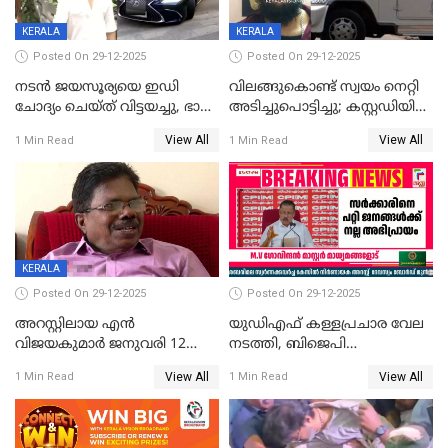
KERALA
KERALA
Posted On 29-12-2025
Posted On 29-12-2025
നടൻ ജയസൂര്യയെ ഇഡി
വിലങ്ങുകൊണ്ട് സ്വയം നെറ്റി
ചോദ്യം ചെയ്ത് വിട്ടയച്ചു, ഭാര്യ
അടിച്ചുപൊട്ടിച്ചു; കസ്റ്റഡിയിൽ
സരിതയുടെയും
എടുക്കുന്നതിനിടെ
View All
View All
1 Min Read
1 Min Read
മൊഴിയെടുത്തു
വധശ്രമക്കേസ് പ്രതി
വിലങ്ങുമായി രക്ഷപ്പെട്ടു;
വ്യാപക തെരച്ചിൽ
KERALA
Posted On 29-12-2025
Posted On 29-12-2025
അറസ്റ്റിലായ എൻ
യുഡിഎഫ് കള്ളപ്രചാര വേല
വിജയകുമാർ ജനുവരി 12
നടത്തി, ബിജെപി
വരെ റിമാൻഡിൽ;
ഹിന്ദുവർഗീയത പ്രചരിപ്പിച്ചു,
View All
View All
1 Min Read
1 Min Read
ജാമ്യാപേക്ഷ ഈ മാസം 31ന്
ശബരിമല അത്ര
പരിഗണിക്കും
തിരിച്ചടിയായില്ല,സർക്കാരിനെക്കുറ
ജനങ്ങൾക്ക് മികച്ച
അഭിപ്രായം, എല്‍ഡിഎഫ്