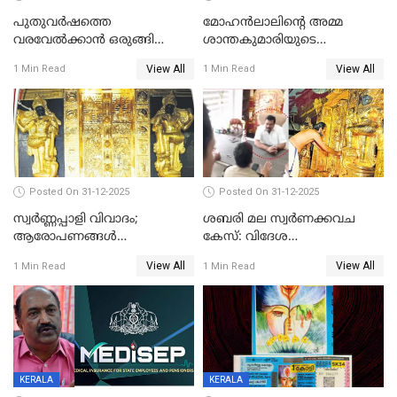
പുതുവര്‍ഷത്തെ
മോഹന്‍ലാലിന്റെ അമ്മ
വരവേല്‍ക്കാന്‍ ഒരുങ്ങി
ശാന്തകുമാരിയുടെ
ലോകം
സംസ്‌കാരം ഇന്ന്
View All
View All
1 Min Read
1 Min Read
Posted On 31-12-2025
Posted On 31-12-2025
സ്വർണ്ണപ്പാളി വിവാദം;
ശബരി മല സ്വർണക്കവച
ആരോപണങ്ങൾ
കേസ്: വിദേശ
അവസാനിക്കുന്നില്ല
വ്യവസായിയുടെ ആരോപണം
View All
View All
1 Min Read
1 Min Read
നിഷേധിച്ച് ഡി മണി
KERALA
KERALA