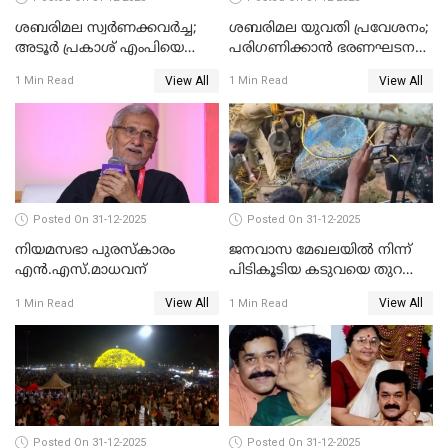
ശബരിമല സ്വര്‍ണക്കവര്‍ച്ച;
ശബരിമല യുവതി പ്രവേശനം;
അടൂര്‍ പ്രകാശ് എംപിയെ
പരിഗണിക്കാന്‍ ഭരണഘടന
ചോദ്യം ചെയ്യാൻ SIT
ബെഞ്ച്
View All
View All
1 Min Read
1 Min Read
Posted On 31-12-2025
Posted On 31-12-2025
നിയമസഭാ പുരസ്‌കാരം
ജനവാസ മേഖലയിൽ നിന്ന്
എൻ.എസ്.മാധവന്
പിടികൂടിയ കടുവയെ തുറന്നു
വിട്ടു
View All
View All
1 Min Read
1 Min Read
Posted On 31-12-2025
Posted On 31-12-2025