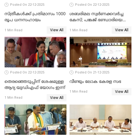
Posted On 22-12-2025
Posted On 22-12-2025
സ്ത്രീകള്‍ക്ക് പ്രതിമാസം 1000
ശബരിമല സ്വര്‍ണക്കവര്‍ച്ച
രൂപ ധനസഹായം
കേസ്; പങ്കജ് ഭണ്ഡാരിയെയും
ഗോവര്‍ധനെയും കസ്റ്റഡിയില്‍
View All
View All
1 Min Read
1 Min Read
വാങ്ങാന്‍ SIT
Posted On 22-12-2025
Posted On 21-12-2025
തെരഞ്ഞെടുപ്പിന് ശേഷമുള്ള
വീണ്ടും ലോക കേരള സഭ
ആദ്യ യുഡിഎഫ് യോഗം ഇന്ന്
View All
1 Min Read
View All
1 Min Read