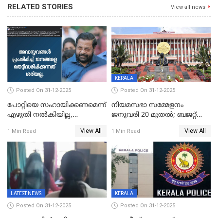
RELATED STORIES
View all news
KERALA
Posted On 31-12-2025
Posted On 31-12-2025
പോറ്റിയെ സഹായിക്കണമെന്ന്
നിയമസഭാ സമ്മേളനം
എഴുതി നൽകിയില്ല,
ജനുവരി 20 മുതല്‍; ബജറ്റ്
ജനങ്ങളെ
അവതരണം അവസാനവാരം;
View All
View All
1 Min Read
1 Min Read
തെറ്റിദ്ധരിപ്പിക്കരുത്,
മന്ത്രിസഭാ
സാങ്കൽപ്പിക കഥകൾ
യോഗതീരുമാനങ്ങൾ
പ്രചരിപ്പിക്കുന്നുവെന്നും
കടകംപള്ളി സുരേന്ദ്രൻ
LATEST NEWS
KERALA
Posted On 31-12-2025
Posted On 31-12-2025