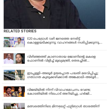
RELATED STORIES
E20 പെട്രോൾ വഴി ജനത്തെ നേരിട്ട്
കൊള്ളയടിക്കുന്നു; വാഹനങ്ങൾ നശിപ്പിക്കുന്നു,
ജീവിതങ്ങൾ നശിപ്പിക്കുന്നുവെന്നും രാഹുൽ ഗാന്ധി
KERALA
വിഴിഞ്ഞത്ത് കാണാതായ ജോണിന്റെ മകളെ
ഫോണിൽ വിളിച്ച് മുഖ്യമന്ത്രി, തെരച്ചിൽ
ഊർജിതമാക്കുമെന്ന് ഉറപ്പ് നൽകി; മന്ത്രി സിപി
KERALA
ജോൺ അഞ്ചുതെങ്ങിൽ; കടലിൽ
പോകുന്നവരെയും ഉൾപ്പെടുത്തി നാളെ ഊർജിത
ഇടപ്പള്ളി–അരൂർ ഉയരപ്പാത പദ്ധതി മരവിപ്പിച്ചു;
തെരച്ചിൽ
ഗതാഗത കുരുക്കഴിക്കാൻ അങ്കമാലി–അരൂർ
ബൈപാസ് പദ്ധതി വേഗത്തിലാക്കുമെന്ന് ഗഡ്കരി
LATEST NEWS
വിജയ്‌യിൽ നിന്ന് വിവാഹമോചനം വേണ്ട;
കോടതിയിൽ നിലപാട് അറിയിച്ചു, ഹർജി
പിൻവലിക്കുന്നെന്ന് സംഗീത
LATEST NEWS
മത്സരത്തിനിടെ മിന്നലേറ്റ് ഫുട്‌ബാൾ താരത്തിന്