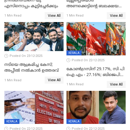
ഗ്രീന്‍ലന്‍ഡിനെ യു
മുല്ലപ്പെരിയാര്‍
എസിനൊപ്പം കൂട്ടിച്ചേര്‍ക്കും
അണക്കെട്ടിന്റെ ബലക്ഷയ
നിര്‍ണയം; പരിശോധന ഇന്ന്
View All
View All
1 Min Read
1 Min Read
തുടങ്ങും
KERALA
Posted On 23-12-2025
Posted On 22-12-2025
നടിയെ ആക്രമിച്ച കേസ്;
കോൺഗ്രസിന് 29.17%, സി പി
അപ്പീൽ നൽകാൻ ഉത്തരവ്
ഐ എം - 27.16%; ബിജെപി
View All
20% കടന്നത്
1 Min Read
View All
1 Min Read
തിരുവനന്തപുരത്ത് മാത്രം,
തദ്ദേശത്തിലെ യഥാർത്ഥ
കണക്ക് പുറത്ത്
KERALA
KERALA
Posted On 22-12-2025
Posted On 22-12-2025