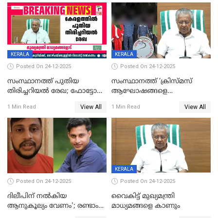
KERALA
KERALA
Posted On 24-12-2025
Posted On 24-12-2025
സംസ്ഥാനത്ത് പുതിയ
സംസ്ഥാനത്ത് ‘ക്രിസ്മസ്
തിരിച്ചറിയല്‍ രേഖ; ഫോട്ടോ
ആഘോഷങ്ങളെ
പതിപ്പിച്ച നേറ്റിവിറ്റി കാര്‍ഡ്
കടന്നാക്രമിയ്ക്കുന്നു; എല്ലാ
View All
View All
1 Min Read
1 Min Read
നല്‍കുമെന്ന് മുഖ്യമന്ത്രി; SIR
ആക്രമണങ്ങൾക്കും പിന്നിലും
ഹെല്‍പ് ഡസ്‌കുകള്‍
സംഘപരിവാർ’; മുഖ്യമന്ത്രി
ആരംഭിക്കാന്‍ മന്ത്രിസഭാ
യോഗ തീരുമാനം
KERALA
Posted On 24-12-2025
Posted On 24-12-2025
ദിലീപിന് നല്‍കിയ
വൈകിട്ട് മുഖ്യമന്ത്രി
ആനുകൂല്യം വേണം'; രണ്ടാം
മാധ്യമങ്ങളെ കാണും
പ്രതി മാര്‍ട്ടിന്‍