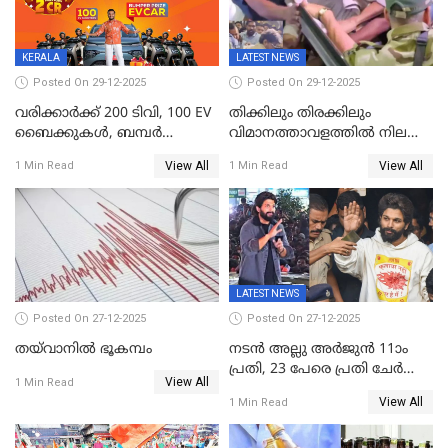
അധികാരം നിലനിര്‍ത്തും,
ലോക്സഭ
തെരഞ്ഞെടുപ്പിനേക്കാൾ 17
KERALA
LATEST NEWS
ലക്ഷം വോട്ട് ലഭിച്ചു
Posted On 29-12-2025
Posted On 29-12-2025
വരിക്കാർക്ക് 200 ടിവി, 100 EV
തിക്കിലും തിരക്കിലും
ബൈക്കുകൾ, ബമ്പർ
വിമാനത്താവളത്തില്‍ നിലത്ത്
സമ്മാനമായി EV കാർ
വീണ് വിജയ്
View All
View All
1 Min Read
1 Min Read
ഉൾപ്പെടെ 2 കോടി രൂപയുടെ
സമ്മാനങ്ങളുമായി
കേരളവിഷൻ ബ്രോഡ്ബാൻഡ്
കണക്ട്&വിൻ
LATEST NEWS
Posted On 27-12-2025
Posted On 27-12-2025
തയ്‌വാനിൽ ഭൂകമ്പം
നടൻ അല്ലു അർജുൻ 11ാം
പ്രതി, 23 പേരെ പ്രതി ചേർത്ത്
View All
1 Min Read
കുറ്റപത്രം സമർപ്പിച്ചു
View All
1 Min Read