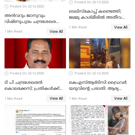
Posted On 22-12-2025
Posted On 22-12-2025
ടെലിസ്‌കോപ്പ് കണ്ടെത്തി;
അൻവറും ജാനുവും
ജമ്മു കാശ്മീരില്‍ അതീവ
വിഷ്ണുപുരം ചന്ദ്രശേഖരന്റെ
ജാഗ്രത നിര്‍ദ്ദേശം
View All
പാർട്ടിയും UDF
1 Min Read
View All
1 Min Read
അസോസിയേറ്റ് അംഗങ്ങൾ;
അസോസിയേറ്റ്
അംഗമാകാനില്ലെന്നും
UDFലേക്കില്ലെന്നും
വിഷ്ണുപുരം ചന്ദ്രശേഖരൻ
Posted On 22-12-2025
Posted On 22-12-2025
ടി പി ചന്ദ്രശേഖരന്‍
കെഎസ്ആർടിസി ഡ്രൈവർ
കൊലക്കേസ്; പ്രതികള്‍ക്ക്
യദുവിന്റെ പരാതി: ആര്യ
വീണ്ടും പരോള്‍
രാജേന്ദ്രനും സച്ചിൻ ദേവിനും
View All
View All
1 Min Read
1 Min Read
കോടതി നോട്ടീസ്