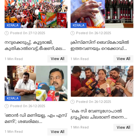
KERALA
KERALA
Posted On 27-12-2025
Posted On 26-12-2025
നറുക്കെടുപ്പ്, കൂട്ടരാജി,
ക്രിസ്മസിന് ബെവ്‌കോയിൽ
കുതികാൽവെട്ട്,ഭീഷണി,മലബാറിലാകട്ടെ
ഇത്തവണയും റെക്കോഡ്
ട്വിസ്റ്റോട് ട്വിസ്റ്റും; അടിമുടി
വിൽപ്പന;കഴിഞ്ഞവർഷത്തേക്ക
View All
View All
1 Min Read
1 Min Read
നാടകീയമായി പഞ്ചായത്ത്
53 കോടി രൂപയുടെ അധിക
പ്രസിഡന്‍റ് തെരഞ്ഞെടുപ്പ്
വിൽപ്പന; മലയാളി കുടിച്ചു
തീർത്തത് 333 കോടിയുടെ
മദ്യം
KERALA
Posted On 26-12-2025
Posted On 26-12-2025
'കെ സി വേണുഗോപാല്‍
‘ഞാൻ ഡി മണിയല്ല, എം എസ്
ഗ്രൂപ്പിലെ ചിലരാണ് തന്നെ
മണി’; ശബരിമല
തഴഞ്ഞത്'; ലാലി ജെയിംസ്
View All
സ്വർണക്കവർച്ചയുമായി ഒരു
1 Min Read
View All
1 Min Read
ബന്ധവും ഇല്ലെന്ന് എസ്ഐടി