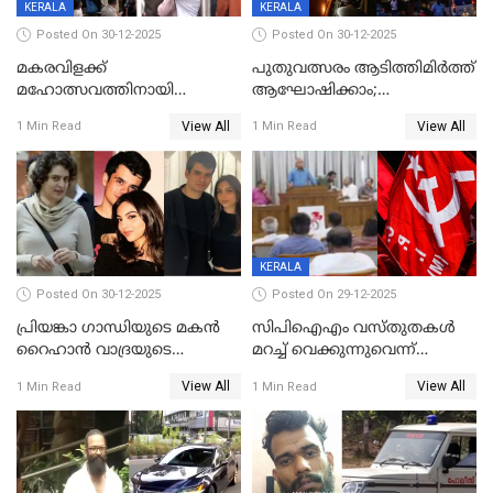
സമ്മാനപദ്ധതിയും
KERALA
KERALA
Posted On 30-12-2025
Posted On 30-12-2025
മകരവിളക്ക്
പുതുവത്സരം ആടിത്തിമിർത്ത്
മഹോത്സവത്തിനായി
ആഘോഷിക്കാം;
ശബരിമല നട തുറന്നു;
ബാറുകള്‍ക്ക് 12 മണി വരെ
View All
View All
1 Min Read
1 Min Read
സന്നിധാനത്ത് വൻ
പ്രവര്‍ത്തനാനുമതി
ഭക്തജനത്തിരക്ക്
KERALA
Posted On 30-12-2025
Posted On 29-12-2025
പ്രിയങ്കാ ​ഗാന്ധിയുടെ മകൻ
സിപിഐഎം വസ്തുതകൾ
റൈഹാൻ വാദ്രയുടെ
മറച്ച് വെക്കുന്നുവെന്ന്
വിവാഹനിശ്ചയം
സിപിഐ, 'പത്മകുമാറിനെ
View All
View All
1 Min Read
1 Min Read
കഴിഞ്ഞതായി റിപ്പോർട്ട്
സംരക്ഷിച്ചത്
തിരിച്ചടിച്ചു',വെള്ളാപ്പള്ളിയെ
ന്യായീകരിക്കുന്നതിലും
CPIഎക്സിക്യൂട്ടീവിൽ
വിമർശനം