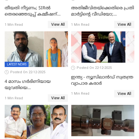
തീയതി നീട്ടണം; SIRൽ
അതിജീവിതയ്‌ക്കെതിരെ പ്രതി
തെരഞ്ഞെടുപ്പ് കമ്മീഷന്
മാർട്ടിന്റെ വീഡിയോ;
കത്തയച്ച് കേരളം
പ്രചരിപ്പിച്ച മൂന്നുപേർ
View All
View All
1 Min Read
1 Min Read
അറസ്റ്റിൽ; നൂറോളം
സൈറ്റുകളിൽ നിന്നും
വിഡിയോ നീക്കം ചെയ്യാനും
പൊലീസ്
LATEST NEWS
Posted On 22-12-2025
Posted On 22-12-2025
ഇന്ത്യ - ന്യൂസിലാൻഡ് സ്വതന്ത്ര
4 മാസം ഗർഭിണിയായ
വ്യാപാര കരാർ
യുവതിയെ
View All
വെട്ടിക്കൊലപ്പെടുത്തി
1 Min Read
View All
1 Min Read
പിതാവും സഹോദരനും;
ദുരഭിമാനക്കൊലയിൽ
നടുങ്ങി കർണാടക