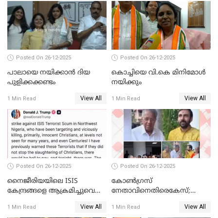
ചോദ്യം ചെയ്ത ദിണ്ടിഗലിലെ
വ്യവസായി
Posted On 26-12-2025
Posted On 26-12-2025
പാലായെ നയിക്കാന്‍ ദിയ
കൊച്ചിയെ വി.കെ മിനിമോള്‍
പുളിക്കക്കണ്ടം
നയിക്കും
View All
View All
1 Min Read
1 Min Read
Posted On 26-12-2025
Posted On 26-12-2025
നൈജീരിയയിലെ ISIS
കോണ്‍ഗ്രസ്
കേന്ദ്രങ്ങളെ ആക്രമിച്ചുവെന്ന്
നേതാവിനെതിരെകേസ്;
ട്രംപ്
മുഖ്യമന്ത്രിയും ഉണ്ണികൃഷ്ണന്‍
View All
View All
1 Min Read
1 Min Read
പോറ്റിയും ഒപ്പമുള്ള AI ചിത്രം