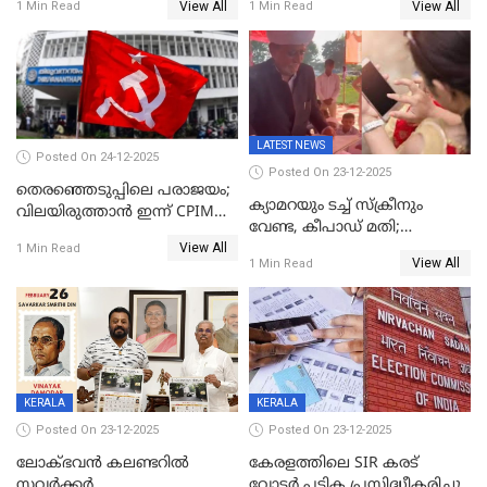
View All
View All
1 Min Read
1 Min Read
LATEST NEWS
Posted On 24-12-2025
Posted On 23-12-2025
തെരഞ്ഞെടുപ്പിലെ പരാജയം;
ക്യാമറയും ടച്ച് സ്ക്രീനും
വിലയിരുത്താന്‍ ഇന്ന് CPIM
വേണ്ട, കീപാഡ് മതി;
യോഗം
View All
സ്ത്രീകൾക്ക് സ്മാർട്ട് ഫോൺ
1 Min Read
View All
1 Min Read
വിലക്കി രാജ്യത്തെ ഒരു
പഞ്ചായത്ത്
KERALA
KERALA
Posted On 23-12-2025
Posted On 23-12-2025
ലോക്ഭവൻ കലണ്ടറിൽ
കേരളത്തിലെ SIR കരട്
സവർക്കർ
വോട്ടര്‍ പട്ടിക പ്രസിദ്ധീകരിച്ചു