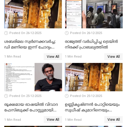
പങ്കുവെച്ചു
Posted On 26-12-2025
Posted On 26-12-2025
ശബരിമല സ്വര്‍ണക്കവര്‍ച്ച;
രാജ്യത്ത് വര്‍ധിപ്പിച്ച ട്രെയിന്‍
ഡി മണിയെ ഇന്ന് ചോദ്യം
നിരക്ക് പ്രാബല്യത്തില്‍
ചെയ്യും
View All
View All
1 Min Read
1 Min Read
Posted On 25-12-2025
Posted On 25-12-2025
രൂക്ഷമായ ഭാഷയിൽ വിവാദ
ഉണ്ണികൃഷ്ണന്‍ പോറ്റിയെയും
ഫേസ്ബുക്ക് പോസ്റ്റുമായി
സുധീഷ് കുമാറിനെയും
നടൻ വിനായകൻ
വീണ്ടും ചോദ്യം ചെയ്ത് SIT
View All
View All
1 Min Read
1 Min Read