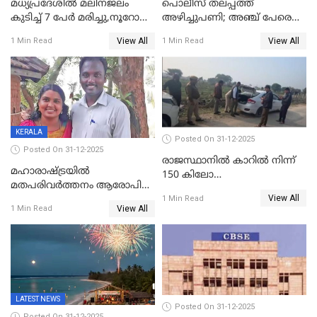
മധ്യപ്രദേശിൽ മലിനജലം
പൊലീസ് തലപ്പത്ത്
കുടിച്ച് 7 പേർ മരിച്ചു,നൂറോളം
അഴിച്ചുപണി; അഞ്ച് പേരെ
പേർ ഗുരുതരാവസ്ഥയിൽ
ഐജി റാങ്കിലേക്ക്
View All
View All
1 Min Read
1 Min Read
ഉയർത്തി,അജിതാ ബീഗം
ക്രൈംബ്രാഞ്ച് ഐജി,
എസ്.ശ്യാംസുന്ദർ
ഇന്റലിജൻസ് ഐജി
KERALA
Posted On 31-12-2025
Posted On 31-12-2025
രാജസ്ഥാനിൽ കാറിൽ നിന്ന്
മഹാരാഷ്ട്രയിൽ
150 കിലോ
മതപരിവർത്തനം ആരോപിച്ചു
സ്ഫോടകവസ്തുക്കൾ
View All
അറസ്റ്റിലായ മലയാളി
1 Min Read
പിടികൂടി
View All
1 Min Read
വൈദികനും ഭാര്യയ്ക്കും
ഉൾപ്പെടെ 11പേർക്കും ജാമ്യം
LATEST NEWS
Posted On 31-12-2025
Posted On 31-12-2025