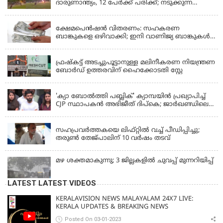
ദാരുണാന്ത്യം, 12 പേർക്ക് പരിക്ക്; നടുക്കുന്ന
വീഡിയോ
KERALA
ക്ഷേമപെൻഷൻ വിതരണം: സഹകരണ
ബാങ്കുകളെ ഒഴിവാക്കി; ഇനി വാണിജ്യ ബാങ്കുകൾ
മാത്രം
KERALA
ഫ്രഷ്‌കട്ട് അടച്ചുപൂട്ടാനുള്ള മലിനീകരണ നിയന്ത്രണ
ബോർഡ് ഉത്തരവിന് ഹൈക്കോടതി സ്റ്റേ
KERALA
'ക്യാ ബോൽത്തി പബ്ലിക്' ക്യാമ്പയിൻ പ്രഖ്യാപിച്ച്
CJP സ്ഥാപകൻ അഭിജീത് ദിപ്കെ; ജാർഖണ്ഡിലെ
വിദ്യാർത്ഥി പ്രക്ഷോഭത്തിലും മറുപടി
LATEST NEWS
സഹപ്രവർത്തകയെ ലിഫ്റ്റിൽ വച്ച് പീഡിപ്പിച്ചു;
തരുൺ തേജ്‌പാലിന് 10 വർഷം തടവ്
മഴ ശക്തമാകുന്നു; 3 ജില്ലകളിൽ ചുവപ്പ് മുന്നറിയിപ്പ്
LATEST LATEST VIDEOS
KERALAVISION NEWS MALAYALAM 24X7 LIVE:
KERALA UPDATES & BREAKING NEWS
Posted On 03-01-2023