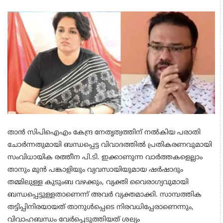
താൻ സിപിഐഎം കേന്ദ്ര നേതൃത്വത്തിന് നൽകിയ പരാതി
ചോർന്നതുമായി ബന്ധപ്പെട്ട വിവാദത്തിൽ പ്രതികരണവുമായി
സംവിധായിക രത്തീന പി.ടി. ഇക്കാണുന്ന വാർത്തകളെല്ലാം
താനും മുൻ പങ്കാളിയും വ്യവസായിയുമായ ഷർഷാദും
തമ്മിലുള്ള കുടുംബ വഴക്കും, വ്യക്തി വൈരാഗ്യവുമായി
ബന്ധപ്പെട്ടുള്ളതാണെന്ന് അവർ വ്യക്തമാക്കി. സാമ്പത്തിക
തട്ടിപ്പിനിരയായത് താനുൾപ്പെടെ നിരവധിപ്പേരാണെന്നും,
വിവാഹബന്ധം വേർപ്പെടുത്തിയത് ശല്യം