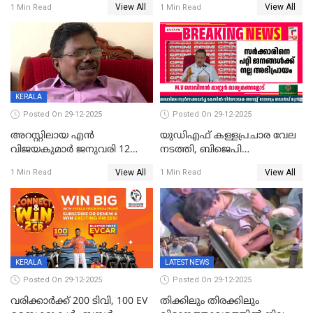
View All
View All
1 Min Read
1 Min Read
മൊഴിയെടുത്തു
വധശ്രമക്കേസ് പ്രതി
വിലങ്ങുമായി രക്ഷപ്പെട്ടു;
വ്യാപക തെരച്ചിൽ
KERALA
Posted On 29-12-2025
Posted On 29-12-2025
അറസ്റ്റിലായ എൻ
യുഡിഎഫ് കള്ളപ്രചാര വേല
വിജയകുമാർ ജനുവരി 12
നടത്തി, ബിജെപി
വരെ റിമാൻഡിൽ;
ഹിന്ദുവർഗീയത പ്രചരിപ്പിച്ചു,
View All
View All
1 Min Read
1 Min Read
ജാമ്യാപേക്ഷ ഈ മാസം 31ന്
ശബരിമല അത്ര
പരിഗണിക്കും
തിരിച്ചടിയായില്ല,സർക്കാരിനെക്കുറ
ജനങ്ങൾക്ക് മികച്ച
അഭിപ്രായം, എല്‍ഡിഎഫ്
അധികാരം നിലനിര്‍ത്തും,
ലോക്സഭ
തെരഞ്ഞെടുപ്പിനേക്കാൾ 17
KERALA
LATEST NEWS
ലക്ഷം വോട്ട് ലഭിച്ചു
Posted On 29-12-2025
Posted On 29-12-2025
വരിക്കാർക്ക് 200 ടിവി, 100 EV
തിക്കിലും തിരക്കിലും