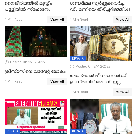
നൈജീരിയയിൽ മുസ്ലീം
ശബരിമല സ്വര്‍ണ്ണക്കവര്‍ച്ച;
പള്ളിയില്‍ സ്‌ഫോടനം
ഡി. മണിയെ തിരിച്ചറിഞ്ഞ് SIT
View All
View All
1 Min Read
1 Min Read
KERALA
Posted On 25-12-2025
Posted On 24-12-2025
ക്രിസ്മസിനെ വരവേറ്റ് ലോകം
ലോക്ഭവൻ ജീവനക്കാർക്ക്
View All
ക്രിസ്മസിന് അവധി ഇല്ല;
1 Min Read
ഹാജരാവാൻ ഉത്തരവ്
View All
1 Min Read
KERALA
KERALA