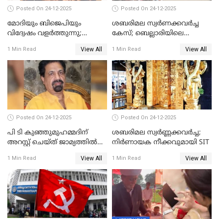
Posted On 24-12-2025
Posted On 24-12-2025
മോദിയും ബിജെപിയും
ശബരിമല സ്വര്‍ണക്കവര്‍ച്ച
വിദ്വേഷം വളർത്തുന്നു;
കേസ്; ബെല്ലാരിയിലെ
പ്രതിഷേധവിമായി
ജ്വല്ലറിയില്‍ പരിശോധന
View All
View All
1 Min Read
1 Min Read
കോൺഗ്രസ്
Posted On 24-12-2025
Posted On 24-12-2025
പി ടി കുഞ്ഞുമുഹമ്മദിന്
ശബരിമല സ്വര്‍ണ്ണക്കവര്‍ച്ച;
അറസ്റ്റ് ചെയ്ത് ജാമ്യത്തില്‍
നിർണായക നീക്കവുമായി SIT
വിട്ടു
View All
View All
1 Min Read
1 Min Read