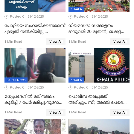
KERALA
Posted On 31-12-2025
Posted On 31-12-2025
പോറ്റിയെ സഹായിക്കണമെന്ന്
നിയമസഭാ സമ്മേളനം
എഴുതി നൽകിയില്ല,
ജനുവരി 20 മുതല്‍; ബജറ്റ്
ജനങ്ങളെ
അവതരണം അവസാനവാരം;
View All
View All
1 Min Read
1 Min Read
തെറ്റിദ്ധരിപ്പിക്കരുത്,
മന്ത്രിസഭാ
സാങ്കൽപ്പിക കഥകൾ
യോഗതീരുമാനങ്ങൾ
പ്രചരിപ്പിക്കുന്നുവെന്നും
കടകംപള്ളി സുരേന്ദ്രൻ
LATEST NEWS
KERALA
Posted On 31-12-2025
Posted On 31-12-2025
മധ്യപ്രദേശിൽ മലിനജലം
പൊലീസ് തലപ്പത്ത്
കുടിച്ച് 7 പേർ മരിച്ചു,നൂറോളം
അഴിച്ചുപണി; അഞ്ച് പേരെ
പേർ ഗുരുതരാവസ്ഥയിൽ
ഐജി റാങ്കിലേക്ക്
View All
View All
1 Min Read
1 Min Read
ഉയർത്തി,അജിതാ ബീഗം
ക്രൈംബ്രാഞ്ച് ഐജി,
എസ്.ശ്യാംസുന്ദർ
ഇന്റലിജൻസ് ഐജി