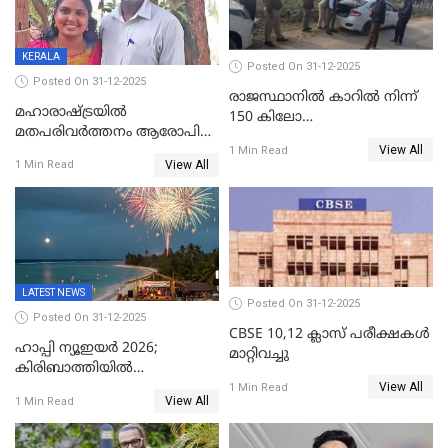
KERALA
Posted On 31-12-2025
Posted On 31-12-2025
രാജസ്ഥാനിൽ കാറിൽ നിന്ന്
മഹാരാഷ്ട്രയിൽ
150 കിലോ
മതപരിവർത്തനം ആരോപിച്ചു
സ്ഫോടകവസ്തുക്കൾ
View All
അറസ്റ്റിലായ മലയാളി
1 Min Read
പിടികൂടി
View All
1 Min Read
വൈദികനും ഭാര്യയ്ക്കും
ഉൾപ്പെടെ 11പേർക്കും ജാമ്യം
LATEST NEWS
Posted On 31-12-2025
Posted On 31-12-2025
CBSE 10,12 ക്ലാസ് പരീക്ഷകള്‍
ഹാപ്പി ന്യൂഇയർ 2026;
മാറ്റിവച്ചു
കിരിബാത്തിയിൽ
View All
പുതുവർഷമെത്തി
1 Min Read
View All
1 Min Read