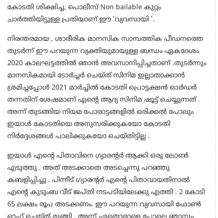
കോടതി ശിക്ഷിച്ച, പൊലീസ് Non bailable കുറ്റം
ചാർത്തിയിട്ടുള്ള പ്രതിയാണ് ഈ 'വ്യവസായി '.
നിരന്തരമായ , ശാരീരിക മാനസിക സാമ്പത്തിക പീഡനത്തെ
തുടർന്ന് ഈ പറയുന്ന വ്യക്തിയുമായുള്ള ബന്ധം ഏകദേശം
2020 കാലഘട്ടത്തിൽ ഞാൻ അവസാനിപ്പിച്ചതാണ് .തുടർന്നും
മാനസികമായി ടോർച്ചർ ചെയ്ത് സിനിമ ഇല്ലാതാക്കാൻ
ശ്രമിച്ചപ്പോൾ 2021 മാർച്ചിൽ കോടതി പ്രൊട്ടക്ഷൻ ഓർഡർ
തന്നതിന് ശേഷമാണ് എന്റെ ആദ്യ സിനിമ ഷൂട്ട് ചെയ്യുന്നത് .
അന്ന് തുടങ്ങിയ നിയമ പോരാട്ടങ്ങളിൽ ഒരിക്കൽ പോലും
ഇയാൾ കോടതിയെ അനുസരിക്കുകയോ കോടതി
നിർദ്ദേശങ്ങൾ പാലിക്കുകയോ ചെയ്തിട്ടില്ല .
ഇയാൾ എൻ്റെ പിതാവിനെ ഗ്യാരന്റർ ആക്കി ഒരു ലോൺ
എടുത്തു . അത് അടക്കാതെ അടച്ചെന്നു പറഞ്ഞു
കബളിപ്പിച്ചു . പിന്നീട് ഗ്യാരന്റർ എന്റെ പിതാവായതിനാൽ
എന്റെ കുടുംബ വീട് ജപ്തി നടപടിയിലേക്കു എത്തി . 2 കോടി
65 ലക്ഷം രൂപ അടക്കണം. ഈ പറയുന്ന വ്യവസായി ഫോൺ
ഓഫ് ചെയ്ത് മുങ്ങി . അന്ന് ഏതൊരാളെ പോലെ ഞാനും