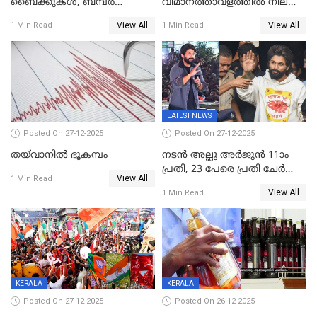
ബൈക്കുകൾ, ബമ്പർ
വിമാനത്താവളത്തില്‍ നിലത്ത്
സമ്മാനമായി EV കാർ
വീണ് വിജയ്
View All
View All
1 Min Read
1 Min Read
ഉൾപ്പെടെ 2 കോടി രൂപയുടെ
സമ്മാനങ്ങളുമായി
കേരളവിഷൻ ബ്രോഡ്ബാൻഡ്
കണക്ട്&വിൻ
LATEST NEWS
Posted On 27-12-2025
Posted On 27-12-2025
തയ്‌വാനിൽ ഭൂകമ്പം
നടൻ അല്ലു അർജുൻ 11ാം
പ്രതി, 23 പേരെ പ്രതി ചേർത്ത്
View All
1 Min Read
കുറ്റപത്രം സമർപ്പിച്ചു
View All
1 Min Read
KERALA
KERALA
Posted On 27-12-2025
Posted On 26-12-2025