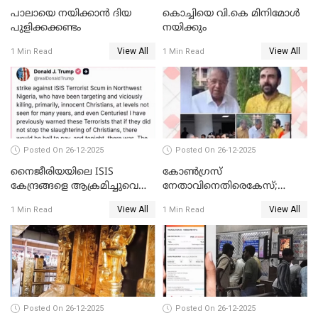
പാലായെ നയിക്കാന്‍ ദിയ
കൊച്ചിയെ വി.കെ മിനിമോള്‍
പുളിക്കക്കണ്ടം
നയിക്കും
View All
View All
1 Min Read
1 Min Read
Posted On 26-12-2025
Posted On 26-12-2025
നൈജീരിയയിലെ ISIS
കോണ്‍ഗ്രസ്
കേന്ദ്രങ്ങളെ ആക്രമിച്ചുവെന്ന്
നേതാവിനെതിരെകേസ്;
ട്രംപ്
മുഖ്യമന്ത്രിയും ഉണ്ണികൃഷ്ണന്‍
View All
View All
1 Min Read
1 Min Read
പോറ്റിയും ഒപ്പമുള്ള AI ചിത്രം
പങ്കുവെച്ചു
Posted On 26-12-2025
Posted On 26-12-2025