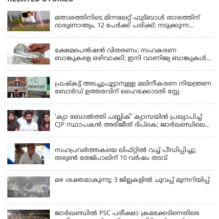
LATEST NEWS
മത്സരത്തിനിടെ മിന്നലേറ്റ് ഫുട്‌ബാൾ താരത്തിന്
ദാരുണാന്ത്യം, 12 പേർക്ക് പരിക്ക്; നടുക്കുന്ന
വീഡിയോ
KERALA
ക്ഷേമപെൻഷൻ വിതരണം: സഹകരണ
ബാങ്കുകളെ ഒഴിവാക്കി; ഇനി വാണിജ്യ ബാങ്കുകൾ
മാത്രം
KERALA
ഫ്രഷ്‌കട്ട് അടച്ചുപൂട്ടാനുള്ള മലിനീകരണ നിയന്ത്രണ
ബോർഡ് ഉത്തരവിന് ഹൈക്കോടതി സ്റ്റേ
KERALA
'ക്യാ ബോൽത്തി പബ്ലിക്' ക്യാമ്പയിൻ പ്രഖ്യാപിച്ച്
CJP സ്ഥാപകൻ അഭിജീത് ദിപ്കെ; ജാർഖണ്ഡിലെ
വിദ്യാർത്ഥി പ്രക്ഷോഭത്തിലും മറുപടി
LATEST NEWS
സഹപ്രവർത്തകയെ ലിഫ്റ്റിൽ വച്ച് പീഡിപ്പിച്ചു;
തരുൺ തേജ്‌പാലിന് 10 വർഷം തടവ്
മഴ ശക്തമാകുന്നു; 3 ജില്ലകളിൽ ചുവപ്പ് മുന്നറിയിപ്പ്
ജാര്‍ഖണ്ഡില്‍ PSC പരീക്ഷാ ക്രമക്കേടിനെതിരെ