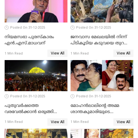
Posted On 31-12-2025
Posted On 31-12-2025
നിയമസഭാ പുരസ്‌കാരം
ജനവാസ മേഖലയിൽ നിന്ന്
എൻ.എസ്.മാധവന്
പിടികൂടിയ കടുവയെ തുറന്നു
വിട്ടു
View All
View All
1 Min Read
1 Min Read
Posted On 31-12-2025
Posted On 31-12-2025
പുതുവര്‍ഷത്തെ
മോഹന്‍ലാലിന്റെ അമ്മ
വരവേല്‍ക്കാന്‍ ഒരുങ്ങി
ശാന്തകുമാരിയുടെ
ലോകം
സംസ്‌കാരം ഇന്ന്
View All
View All
1 Min Read
1 Min Read