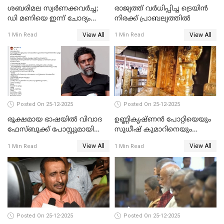
ശബരിമല സ്വര്‍ണക്കവര്‍ച്ച;
രാജ്യത്ത് വര്‍ധിപ്പിച്ച ട്രെയിന്‍
ഡി മണിയെ ഇന്ന് ചോദ്യം
നിരക്ക് പ്രാബല്യത്തില്‍
ചെയ്യും
View All
View All
1 Min Read
1 Min Read
Posted On 25-12-2025
Posted On 25-12-2025
രൂക്ഷമായ ഭാഷയിൽ വിവാദ
ഉണ്ണികൃഷ്ണന്‍ പോറ്റിയെയും
ഫേസ്ബുക്ക് പോസ്റ്റുമായി
സുധീഷ് കുമാറിനെയും
നടൻ വിനായകൻ
വീണ്ടും ചോദ്യം ചെയ്ത് SIT
View All
View All
1 Min Read
1 Min Read
Posted On 25-12-2025
Posted On 25-12-2025