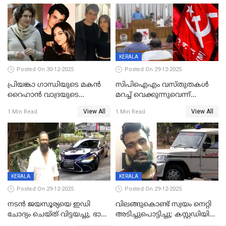
ഭക്തജനത്തിരക്ക്
KERALA
Posted On 30-12-2025
Posted On 29-12-2025
പ്രിയങ്കാ ​ഗാന്ധിയുടെ മകൻ
സിപിഐഎം വസ്തുതകൾ
റൈഹാൻ വാദ്രയുടെ
മറച്ച് വെക്കുന്നുവെന്ന്
വിവാഹനിശ്ചയം
സിപിഐ, 'പത്മകുമാറിനെ
View All
View All
1 Min Read
1 Min Read
കഴിഞ്ഞതായി റിപ്പോർട്ട്
സംരക്ഷിച്ചത്
തിരിച്ചടിച്ചു',വെള്ളാപ്പള്ളിയെ
ന്യായീകരിക്കുന്നതിലും
CPIഎക്സിക്യൂട്ടീവിൽ
വിമർശനം
KERALA
KERALA
Posted On 29-12-2025
Posted On 29-12-2025
നടൻ ജയസൂര്യയെ ഇഡി
വിലങ്ങുകൊണ്ട് സ്വയം നെറ്റി
ചോദ്യം ചെയ്ത് വിട്ടയച്ചു, ഭാര്യ
അടിച്ചുപൊട്ടിച്ചു; കസ്റ്റഡിയിൽ
സരിതയുടെയും
എടുക്കുന്നതിനിടെ