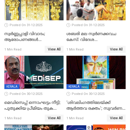
Posted On 31-12-2025
Posted On 31-12-2025
സ്വർണ്ണപ്പാളി വിവാദം;
ശബരി മല സ്വർണക്കവച
ആരോപണങ്ങൾ
കേസ്: വിദേശ
അവസാനിക്കുന്നില്ല
വ്യവസായിയുടെ ആരോപണം
View All
View All
1 Min Read
1 Min Read
നിഷേധിച്ച് ഡി മണി
KERALA
KERALA
Posted On 30-12-2025
Posted On 30-12-2025
മെഡിസെപ്പ് ഒന്നാംഘട്ടം നീട്ടി;
'ശിവലിംഗത്തിലേയ്ക്ക്
പുതുക്കിയ പ്രീമിയം തുക
ആര്‍ത്തവ രക്തം'; സുവര്‍ണ
ഈടാക്കുക ജനുവരി 31
കേരളം ലോട്ടറിയിലെ
View All
View All
1 Min Read
1 Min Read
മുതൽ
ചിത്രത്തിനെതിരെ ഹിന്ദു
ഐക്യവേദി പരാതി നൽകി