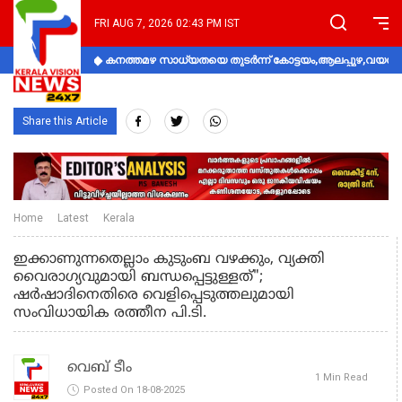
FRI AUG 7, 2026 02:43 PM IST
കനത്തമഴ സാധ്യതയെ തുടർന്ന് കോട്ടയം,ആലപ്പുഴ,വയനാട്
Share this Article
Home
Latest
Kerala
ഇക്കാണുന്നതെല്ലാം കുടുംബ വഴക്കും, വ്യക്തി
വൈരാഗ്യവുമായി ബന്ധപ്പെട്ടുള്ളത്";
ഷർഷാദിനെതിരെ വെളിപ്പെടുത്തലുമായി
സംവിധായിക രത്തീന പി.ടി.
വെബ് ടീം
1 Min Read
Posted On 18-08-2025