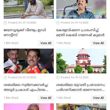
Posted On 31-12-2025
Posted On 31-12-2025
ജയസൂര്യക്ക് വീണ്ടും ഇഡി
കേരളവിഷനെ പ്രശംസിച്ച്
നോട്ടീസ്
മന്ത്രി കെബി ഗണേഷ് കുമാര്‍
View All
View All
1 Min Read
1 Min Read
Posted On 31-12-2025
Posted On 31-12-2025
ശബരിമല സ്വര്‍ണക്കവര്‍ച്ച;
ശബരിമല യുവതി പ്രവേശനം;
അടൂര്‍ പ്രകാശ് എംപിയെ
പരിഗണിക്കാന്‍ ഭരണഘടന
ചോദ്യം ചെയ്യാൻ SIT
ബെഞ്ച്
View All
View All
1 Min Read
1 Min Read