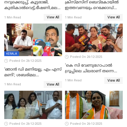
നറുക്കെടുപ്പ്, കൂട്ടരാജി,
ക്രിസ്മസിന് ബെവ്‌കോയിൽ
കുതികാൽവെട്ട്,ഭീഷണി,മലബാറിലാകട്ടെ
ഇത്തവണയും റെക്കോഡ്
ട്വിസ്റ്റോട് ട്വിസ്റ്റും; അടിമുടി
വിൽപ്പന;കഴിഞ്ഞവർഷത്തേക്ക
View All
View All
1 Min Read
1 Min Read
നാടകീയമായി പഞ്ചായത്ത്
53 കോടി രൂപയുടെ അധിക
പ്രസിഡന്‍റ് തെരഞ്ഞെടുപ്പ്
വിൽപ്പന; മലയാളി കുടിച്ചു
തീർത്തത് 333 കോടിയുടെ
മദ്യം
KERALA
Posted On 26-12-2025
Posted On 26-12-2025
'കെ സി വേണുഗോപാല്‍
‘ഞാൻ ഡി മണിയല്ല, എം എസ്
ഗ്രൂപ്പിലെ ചിലരാണ് തന്നെ
മണി’; ശബരിമല
തഴഞ്ഞത്'; ലാലി ജെയിംസ്
View All
സ്വർണക്കവർച്ചയുമായി ഒരു
1 Min Read
View All
1 Min Read
ബന്ധവും ഇല്ലെന്ന് എസ്ഐടി
ചോദ്യം ചെയ്ത ദിണ്ടിഗലിലെ
വ്യവസായി
Posted On 26-12-2025
Posted On 26-12-2025