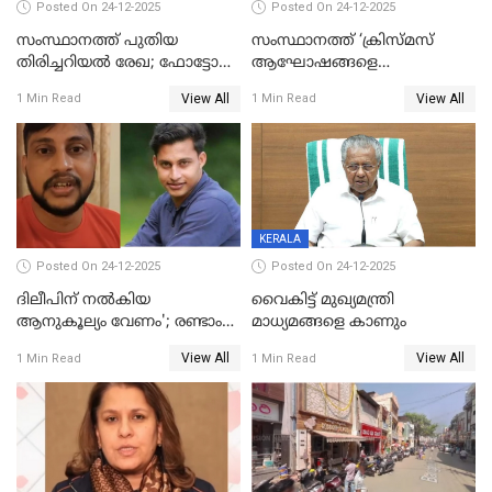
Posted On 24-12-2025
Posted On 24-12-2025
സംസ്ഥാനത്ത് പുതിയ
സംസ്ഥാനത്ത് ‘ക്രിസ്മസ്
തിരിച്ചറിയല്‍ രേഖ; ഫോട്ടോ
ആഘോഷങ്ങളെ
പതിപ്പിച്ച നേറ്റിവിറ്റി കാര്‍ഡ്
കടന്നാക്രമിയ്ക്കുന്നു; എല്ലാ
View All
View All
1 Min Read
1 Min Read
നല്‍കുമെന്ന് മുഖ്യമന്ത്രി; SIR
ആക്രമണങ്ങൾക്കും പിന്നിലും
ഹെല്‍പ് ഡസ്‌കുകള്‍
സംഘപരിവാർ’; മുഖ്യമന്ത്രി
ആരംഭിക്കാന്‍ മന്ത്രിസഭാ
യോഗ തീരുമാനം
KERALA
Posted On 24-12-2025
Posted On 24-12-2025
ദിലീപിന് നല്‍കിയ
വൈകിട്ട് മുഖ്യമന്ത്രി
ആനുകൂല്യം വേണം'; രണ്ടാം
മാധ്യമങ്ങളെ കാണും
പ്രതി മാര്‍ട്ടിന്‍
View All
View All
1 Min Read
1 Min Read
ഹൈക്കോടതിയില്‍