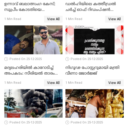
ഉന്നാവ് ബലാത്സംഗ കേസ്;
ഡൽഹിയിലെ കത്തീഡ്രൽ
സുപ്രീം കോടതിയെ
ചർച്ച് ഓഫ് റിഡംപ്ഷൻ
സമീപിക്കാനൊരുങ്ങി
സന്ദർശിച്ച് പ്രധാനമന്ത്രി
View All
View All
1 Min Read
1 Min Read
അതിജീവിത
Posted On 25-12-2025
Posted On 25-12-2025
മദ്യലഹരിയിൽ കാറോടിച്ച്
നിഗൂഢ പോസ്റ്ററുമായി മന്ത്രി
അപകടം: സീരിയൽ താരം
വീണാ ജോർജ്ജ്
സിദ്ധാർത്ഥ് പ്രഭുവിനെതിരെ
View All
View All
1 Min Read
1 Min Read
കേസെടുത്തു
Posted On 25-12-2025
Posted On 25-12-2025