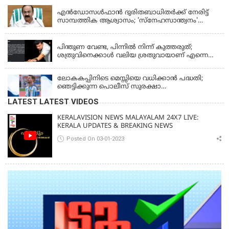
എന്‍ഡോസള്‍ഫാന്‍ ദുരിതബാധിതർക്ക് നേരിട്ട്
സാമ്പത്തിക ആശ്വാസം; 'സ്‌നേഹസാന്ത്വനം'
പദ്ധതി പ്രവർത്തനങ്ങൾക്ക് 14.40 കോടിയുടെ
KERALA
ഭരണാനുമതി
പിന്തുണ വേണ്ട, പിന്നില്‍ നിന്ന് കുത്തരുത്;
ശത്രുവിനെക്കാള്‍ വലിയ ശ്രതുവായാണ് എന്നെ
കണ്ടത്; എം വി ജയരാജനെതിരെ അര്‍ജുന്‍
ആയങ്കി
ലോകകപ്പിനിടെ മെസ്സിയെ വധിക്കാൻ പദ്ധതി;
ഞെട്ടിക്കുന്ന പൊലീസ് സുരക്ഷാ
രേഖകള്‍;ആറായിരത്തിലധികം ഭീഷണി
LATEST LATEST VIDEOS
സന്ദേശങ്ങൾ ലഭിച്ചെന്ന് ഫ്രഞ്ച് റഫറി
KERALAVISION NEWS MALAYALAM 24X7 LIVE:
KERALA UPDATES & BREAKING NEWS
Posted On 03-01-2023