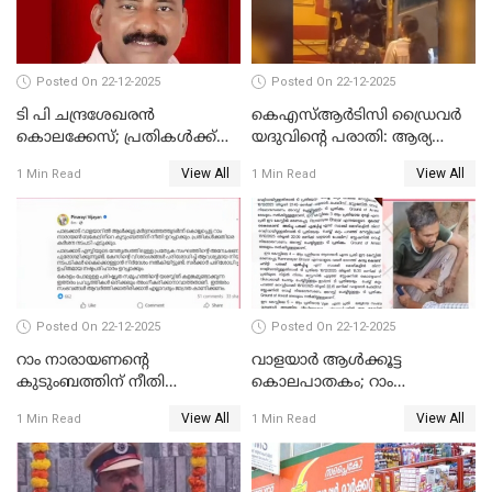
UDFലേക്കില്ലെന്നും
വിഷ്ണുപുരം ചന്ദ്രശേഖരൻ
Posted On 22-12-2025
Posted On 22-12-2025
ടി പി ചന്ദ്രശേഖരന്‍
കെഎസ്ആർടിസി ഡ്രൈവർ
കൊലക്കേസ്; പ്രതികള്‍ക്ക്
യദുവിന്റെ പരാതി: ആര്യ
വീണ്ടും പരോള്‍
രാജേന്ദ്രനും സച്ചിൻ ദേവിനും
View All
View All
1 Min Read
1 Min Read
കോടതി നോട്ടീസ്
Posted On 22-12-2025
Posted On 22-12-2025
റാം നാരായണന്റെ
വാളയാർ ആൾക്കൂട്ട
കുടുംബത്തിന് നീതി
കൊലപാതകം; റാം
ഉറപ്പാക്കും; പിണറായി
നാരായണൻ നേരിട്ടത് ക്രൂര
View All
View All
1 Min Read
1 Min Read
വിജയന്‍
പീഡനം