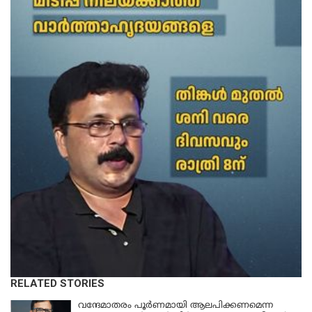
RELATED STORIES
വന്ദേമാതരം പൂര്‍ണമായി ആലപിക്കണമെന്ന