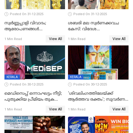
Posted On 31-12-2025
Posted On 31-12-2025
സ്വർണ്ണപ്പാളി വിവാദം;
ശബരി മല സ്വർണക്കവച
ആരോപണങ്ങൾ
കേസ്: വിദേശ
അവസാനിക്കുന്നില്ല
വ്യവസായിയുടെ ആരോപണം
View All
View All
1 Min Read
1 Min Read
നിഷേധിച്ച് ഡി മണി
KERALA
KERALA
Posted On 30-12-2025
Posted On 30-12-2025
മെഡിസെപ്പ് ഒന്നാംഘട്ടം നീട്ടി;
'ശിവലിംഗത്തിലേയ്ക്ക്
പുതുക്കിയ പ്രീമിയം തുക
ആര്‍ത്തവ രക്തം'; സുവര്‍ണ
ഈടാക്കുക ജനുവരി 31
കേരളം ലോട്ടറിയിലെ
View All
View All
1 Min Read
1 Min Read
മുതൽ
ചിത്രത്തിനെതിരെ ഹിന്ദു
ഐക്യവേദി പരാതി നൽകി