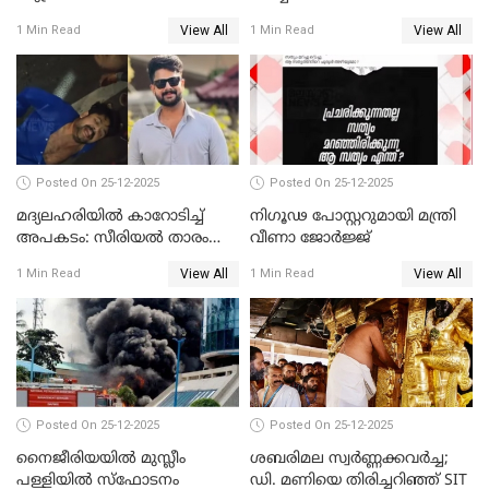
സമീപിക്കാനൊരുങ്ങി
സന്ദർശിച്ച് പ്രധാനമന്ത്രി
View All
View All
1 Min Read
1 Min Read
അതിജീവിത
Posted On 25-12-2025
Posted On 25-12-2025
മദ്യലഹരിയിൽ കാറോടിച്ച്
നിഗൂഢ പോസ്റ്ററുമായി മന്ത്രി
അപകടം: സീരിയൽ താരം
വീണാ ജോർജ്ജ്
സിദ്ധാർത്ഥ് പ്രഭുവിനെതിരെ
View All
View All
1 Min Read
1 Min Read
കേസെടുത്തു
Posted On 25-12-2025
Posted On 25-12-2025
നൈജീരിയയിൽ മുസ്ലീം
ശബരിമല സ്വര്‍ണ്ണക്കവര്‍ച്ച;
പള്ളിയില്‍ സ്‌ഫോടനം
ഡി. മണിയെ തിരിച്ചറിഞ്ഞ് SIT