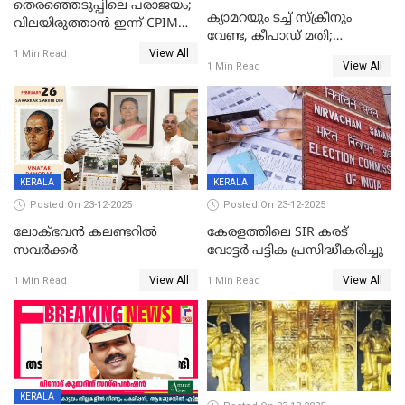
തെരഞ്ഞെടുപ്പിലെ പരാജയം;
ക്യാമറയും ടച്ച് സ്ക്രീനും
വിലയിരുത്താന്‍ ഇന്ന് CPIM
വേണ്ട, കീപാഡ് മതി;
യോഗം
View All
സ്ത്രീകൾക്ക് സ്മാർട്ട് ഫോൺ
1 Min Read
View All
1 Min Read
വിലക്കി രാജ്യത്തെ ഒരു
പഞ്ചായത്ത്
KERALA
KERALA
Posted On 23-12-2025
Posted On 23-12-2025
ലോക്ഭവൻ കലണ്ടറിൽ
കേരളത്തിലെ SIR കരട്
സവർക്കർ
വോട്ടര്‍ പട്ടിക പ്രസിദ്ധീകരിച്ചു
View All
View All
1 Min Read
1 Min Read
KERALA