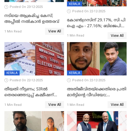
KERALA
Posted On 23-12-2025
Posted On 22-12-2025
നടിയെ ആക്രമിച്ച കേസ്;
കോൺഗ്രസിന് 29.17%, സി പി
അപ്പീൽ നൽകാൻ ഉത്തരവ്
ഐ എം - 27.16%; ബിജെപി
View All
20% കടന്നത്
1 Min Read
View All
1 Min Read
തിരുവനന്തപുരത്ത് മാത്രം,
തദ്ദേശത്തിലെ യഥാർത്ഥ
കണക്ക് പുറത്ത്
KERALA
KERALA
Posted On 22-12-2025
Posted On 22-12-2025
തീയതി നീട്ടണം; SIRൽ
അതിജീവിതയ്‌ക്കെതിരെ പ്രതി
തെരഞ്ഞെടുപ്പ് കമ്മീഷന്
മാർട്ടിന്റെ വീഡിയോ;
കത്തയച്ച് കേരളം
പ്രചരിപ്പിച്ച മൂന്നുപേർ
View All
View All
1 Min Read
1 Min Read
അറസ്റ്റിൽ; നൂറോളം
സൈറ്റുകളിൽ നിന്നും
വിഡിയോ നീക്കം ചെയ്യാനും
പൊലീസ്