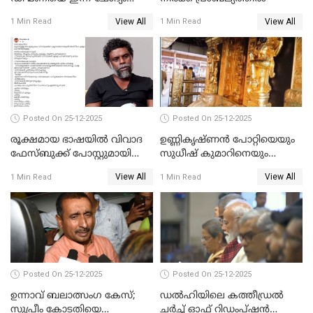
ചെയ്യും
View All
View All
1 Min Read
1 Min Read
Posted On 25-12-2025
Posted On 25-12-2025
രൂക്ഷമായ ഭാഷയിൽ വിവാദ
ഉണ്ണികൃഷ്ണന്‍ പോറ്റിയെയും
ഫേസ്ബുക്ക് പോസ്റ്റുമായി
സുധീഷ് കുമാറിനെയും
നടൻ വിനായകൻ
വീണ്ടും ചോദ്യം ചെയ്ത് SIT
View All
View All
1 Min Read
1 Min Read
Posted On 25-12-2025
Posted On 25-12-2025
ഉന്നാവ് ബലാത്സംഗ കേസ്;
ഡൽഹിയിലെ കത്തീഡ്രൽ
സുപ്രീം കോടതിയെ
ചർച്ച് ഓഫ് റിഡംപ്ഷൻ