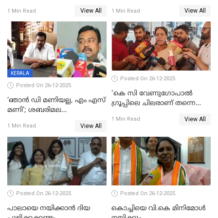
ട്വിസ്റ്റോട് ട്വിസ്റ്റും; അടിമുടി
വിൽപ്പന;കഴിഞ്ഞവർഷത്തേക്ക
View All
View All
1 Min Read
1 Min Read
നാടകീയമായി പഞ്ചായത്ത്
53 കോടി രൂപയുടെ അധിക
പ്രസിഡന്‍റ് തെരഞ്ഞെടുപ്പ്
വിൽപ്പന; മലയാളി കുടിച്ചു
തീർത്തത് 333 കോടിയുടെ
മദ്യം
KERALA
Posted On 26-12-2025
Posted On 26-12-2025
'കെ സി വേണുഗോപാല്‍
‘ഞാൻ ഡി മണിയല്ല, എം എസ്
ഗ്രൂപ്പിലെ ചിലരാണ് തന്നെ
മണി’; ശബരിമല
തഴഞ്ഞത്'; ലാലി ജെയിംസ്
View All
സ്വർണക്കവർച്ചയുമായി ഒരു
1 Min Read
View All
1 Min Read
ബന്ധവും ഇല്ലെന്ന് എസ്ഐടി
ചോദ്യം ചെയ്ത ദിണ്ടിഗലിലെ
വ്യവസായി
Posted On 26-12-2025
Posted On 26-12-2025
പാലായെ നയിക്കാന്‍ ദിയ
കൊച്ചിയെ വി.കെ മിനിമോള്‍