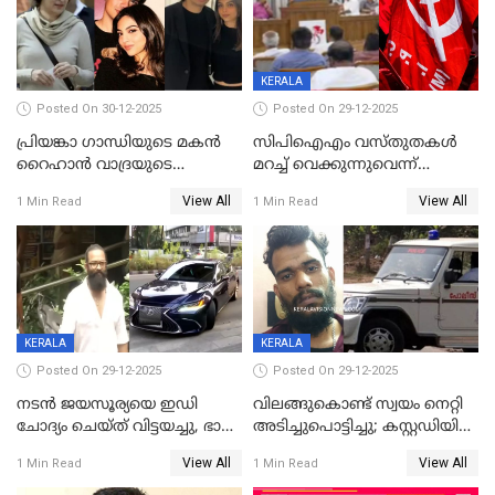
KERALA
Posted On 30-12-2025
Posted On 29-12-2025
പ്രിയങ്കാ ​ഗാന്ധിയുടെ മകൻ
സിപിഐഎം വസ്തുതകൾ
റൈഹാൻ വാദ്രയുടെ
മറച്ച് വെക്കുന്നുവെന്ന്
വിവാഹനിശ്ചയം
സിപിഐ, 'പത്മകുമാറിനെ
View All
View All
1 Min Read
1 Min Read
കഴിഞ്ഞതായി റിപ്പോർട്ട്
സംരക്ഷിച്ചത്
തിരിച്ചടിച്ചു',വെള്ളാപ്പള്ളിയെ
ന്യായീകരിക്കുന്നതിലും
CPIഎക്സിക്യൂട്ടീവിൽ
വിമർശനം
KERALA
KERALA
Posted On 29-12-2025
Posted On 29-12-2025
നടൻ ജയസൂര്യയെ ഇഡി
വിലങ്ങുകൊണ്ട് സ്വയം നെറ്റി
ചോദ്യം ചെയ്ത് വിട്ടയച്ചു, ഭാര്യ
അടിച്ചുപൊട്ടിച്ചു; കസ്റ്റഡിയിൽ
സരിതയുടെയും
എടുക്കുന്നതിനിടെ
View All
View All
1 Min Read
1 Min Read
മൊഴിയെടുത്തു
വധശ്രമക്കേസ് പ്രതി
വിലങ്ങുമായി രക്ഷപ്പെട്ടു;