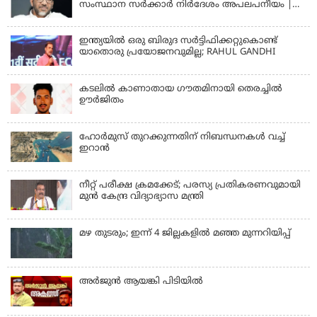
സംസ്ഥാന സര്‍ക്കാര്‍ നിര്‍ദേശം അപലപനീയം |
JAMAAT-E-ISLAMI
ഇന്ത്യയില്‍ ഒരു ബിരുദ സര്‍ട്ടിഫിക്കറ്റുകൊണ്ട്
യാതൊരു പ്രയോജനവുമില്ല; RAHUL GANDHI
കടലിൽ കാണാതായ ഗൗതമിനായി തെരച്ചിൽ
ഊർജിതം
ഹോര്‍മുസ് തുറക്കുന്നതിന് നിബന്ധനകള്‍ വച്ച്
ഇറാന്‍
നീറ്റ് പരീക്ഷ ക്രമക്കേട്; പരസ്യ പ്രതികരണവുമായി
മുൻ കേന്ദ്ര വിദ്യാഭ്യാസ മന്ത്രി
മഴ തുടരും; ഇന്ന് 4 ജില്ലകളില്‍ മഞ്ഞ മുന്നറിയിപ്പ്
അര്‍ജുന്‍ ആയങ്കി പിടിയില്‍
KERALA