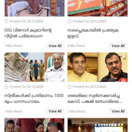
Posted On 22-12-2025
Posted On 22-12-2025
DIG വിനോദ് കുമാറിന്റെ
സപ്ലൈകോയിൽ പ്രത്യേക
വീട്ടില്‍ പരിശോധന
ഇളവ്
View All
View All
1 Min Read
3 Min Read
Posted On 22-12-2025
Posted On 22-12-2025
സ്ത്രീകള്‍ക്ക് പ്രതിമാസം 1000
ശബരിമല സ്വര്‍ണക്കവര്‍ച്ച
രൂപ ധനസഹായം
കേസ്; പങ്കജ് ഭണ്ഡാരിയെയും
ഗോവര്‍ധനെയും കസ്റ്റഡിയില്‍
View All
View All
1 Min Read
1 Min Read
വാങ്ങാന്‍ SIT