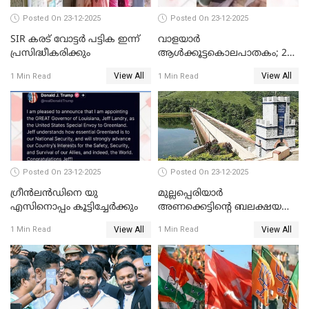
Posted On 23-12-2025
Posted On 23-12-2025
SIR കരട് വോട്ടര്‍ പട്ടിക ഇന്ന്
വാളയാർ
പ്രസിദ്ധീകരിക്കും
ആൾക്കൂട്ടകൊലപാതകം; 2
പേർ കൂടി കസ്റ്റഡിയിൽ
View All
View All
1 Min Read
1 Min Read
Posted On 23-12-2025
Posted On 23-12-2025
ഗ്രീന്‍ലന്‍ഡിനെ യു
മുല്ലപ്പെരിയാര്‍
എസിനൊപ്പം കൂട്ടിച്ചേര്‍ക്കും
അണക്കെട്ടിന്റെ ബലക്ഷയ
നിര്‍ണയം; പരിശോധന ഇന്ന്
View All
View All
1 Min Read
1 Min Read
തുടങ്ങും