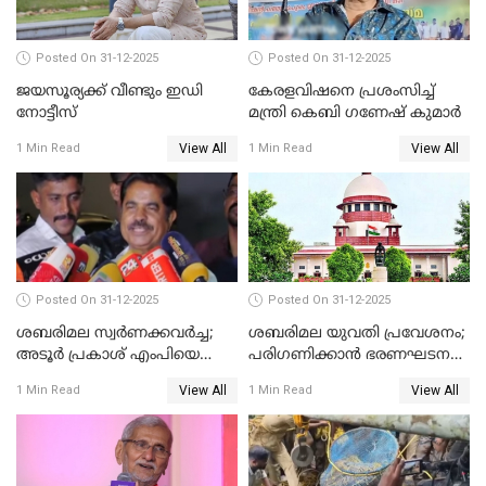
Posted On 31-12-2025
Posted On 31-12-2025
ജയസൂര്യക്ക് വീണ്ടും ഇഡി
കേരളവിഷനെ പ്രശംസിച്ച്
നോട്ടീസ്
മന്ത്രി കെബി ഗണേഷ് കുമാര്‍
View All
View All
1 Min Read
1 Min Read
Posted On 31-12-2025
Posted On 31-12-2025
ശബരിമല സ്വര്‍ണക്കവര്‍ച്ച;
ശബരിമല യുവതി പ്രവേശനം;
അടൂര്‍ പ്രകാശ് എംപിയെ
പരിഗണിക്കാന്‍ ഭരണഘടന
ചോദ്യം ചെയ്യാൻ SIT
ബെഞ്ച്
View All
View All
1 Min Read
1 Min Read