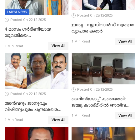
LATEST NEWS
Posted On 22-12-2025
Posted On 22-12-2025
ഇന്ത്യ - ന്യൂസിലാൻഡ് സ്വതന്ത്ര
4 മാസം ഗർഭിണിയായ
വ്യാപാര കരാർ
യുവതിയെ
View All
വെട്ടിക്കൊലപ്പെടുത്തി
1 Min Read
View All
1 Min Read
പിതാവും സഹോദരനും;
ദുരഭിമാനക്കൊലയിൽ
നടുങ്ങി കർണാടക
Posted On 22-12-2025
Posted On 22-12-2025
ടെലിസ്‌കോപ്പ് കണ്ടെത്തി;
അൻവറും ജാനുവും
ജമ്മു കാശ്മീരില്‍ അതീവ
വിഷ്ണുപുരം ചന്ദ്രശേഖരന്റെ
ജാഗ്രത നിര്‍ദ്ദേശം
View All
പാർട്ടിയും UDF
1 Min Read
View All
1 Min Read
അസോസിയേറ്റ് അംഗങ്ങൾ;
അസോസിയേറ്റ്
അംഗമാകാനില്ലെന്നും