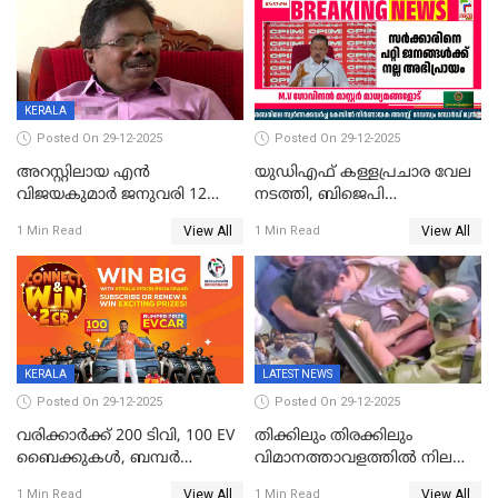
വ്യാപക തെരച്ചിൽ
KERALA
Posted On 29-12-2025
Posted On 29-12-2025
അറസ്റ്റിലായ എൻ
യുഡിഎഫ് കള്ളപ്രചാര വേല
വിജയകുമാർ ജനുവരി 12
നടത്തി, ബിജെപി
വരെ റിമാൻഡിൽ;
ഹിന്ദുവർഗീയത പ്രചരിപ്പിച്ചു,
View All
View All
1 Min Read
1 Min Read
ജാമ്യാപേക്ഷ ഈ മാസം 31ന്
ശബരിമല അത്ര
പരിഗണിക്കും
തിരിച്ചടിയായില്ല,സർക്കാരിനെക്കുറ
ജനങ്ങൾക്ക് മികച്ച
അഭിപ്രായം, എല്‍ഡിഎഫ്
അധികാരം നിലനിര്‍ത്തും,
ലോക്സഭ
തെരഞ്ഞെടുപ്പിനേക്കാൾ 17
KERALA
LATEST NEWS
ലക്ഷം വോട്ട് ലഭിച്ചു
Posted On 29-12-2025
Posted On 29-12-2025
വരിക്കാർക്ക് 200 ടിവി, 100 EV
തിക്കിലും തിരക്കിലും
ബൈക്കുകൾ, ബമ്പർ
വിമാനത്താവളത്തില്‍ നിലത്ത്
സമ്മാനമായി EV കാർ
വീണ് വിജയ്
View All
View All
1 Min Read
1 Min Read