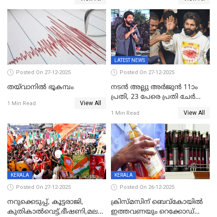
ഉൾപ്പെടെ 2 കോടി രൂപയുടെ
സമ്മാനങ്ങളുമായി
കേരളവിഷൻ ബ്രോഡ്ബാൻഡ്
കണക്ട്&വിൻ
LATEST NEWS
Posted On 27-12-2025
Posted On 27-12-2025
തയ്‌വാനിൽ ഭൂകമ്പം
നടൻ അല്ലു അർജുൻ 11ാം
പ്രതി, 23 പേരെ പ്രതി ചേർത്ത്
View All
1 Min Read
കുറ്റപത്രം സമർപ്പിച്ചു
View All
1 Min Read
KERALA
KERALA
Posted On 27-12-2025
Posted On 26-12-2025
നറുക്കെടുപ്പ്, കൂട്ടരാജി,
ക്രിസ്മസിന് ബെവ്‌കോയിൽ
കുതികാൽവെട്ട്,ഭീഷണി,മലബാറിലാകട്ടെ
ഇത്തവണയും റെക്കോഡ്