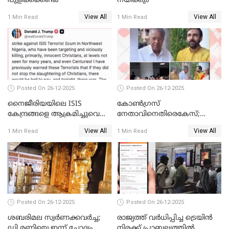
പുളിക്കക്കണ്ടം
നയിക്കും
View All
View All
1 Min Read
1 Min Read
Posted On 26-12-2025
Posted On 26-12-2025
നൈജീരിയയിലെ ISIS
കോണ്‍ഗ്രസ്
കേന്ദ്രങ്ങളെ ആക്രമിച്ചുവെന്ന്
നേതാവിനെതിരെകേസ്;
ട്രംപ്
മുഖ്യമന്ത്രിയും ഉണ്ണികൃഷ്ണന്‍
View All
View All
1 Min Read
1 Min Read
പോറ്റിയും ഒപ്പമുള്ള AI ചിത്രം
പങ്കുവെച്ചു
Posted On 26-12-2025
Posted On 26-12-2025
ശബരിമല സ്വര്‍ണക്കവര്‍ച്ച;
രാജ്യത്ത് വര്‍ധിപ്പിച്ച ട്രെയിന്‍
ഡി മണിയെ ഇന്ന് ചോദ്യം
നിരക്ക് പ്രാബല്യത്തില്‍