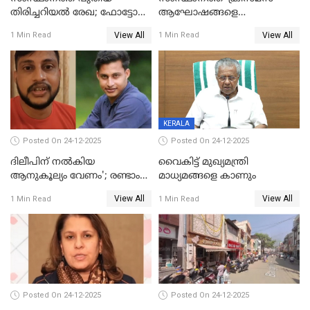
തിരിച്ചറിയല്‍ രേഖ; ഫോട്ടോ
ആഘോഷങ്ങളെ
പതിപ്പിച്ച നേറ്റിവിറ്റി കാര്‍ഡ്
കടന്നാക്രമിയ്ക്കുന്നു; എല്ലാ
View All
View All
1 Min Read
1 Min Read
നല്‍കുമെന്ന് മുഖ്യമന്ത്രി; SIR
ആക്രമണങ്ങൾക്കും പിന്നിലും
ഹെല്‍പ് ഡസ്‌കുകള്‍
സംഘപരിവാർ’; മുഖ്യമന്ത്രി
ആരംഭിക്കാന്‍ മന്ത്രിസഭാ
യോഗ തീരുമാനം
KERALA
Posted On 24-12-2025
Posted On 24-12-2025
ദിലീപിന് നല്‍കിയ
വൈകിട്ട് മുഖ്യമന്ത്രി
ആനുകൂല്യം വേണം'; രണ്ടാം
മാധ്യമങ്ങളെ കാണും
പ്രതി മാര്‍ട്ടിന്‍
View All
View All
1 Min Read
1 Min Read
ഹൈക്കോടതിയില്‍
Posted On 24-12-2025
Posted On 24-12-2025