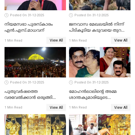
Posted On 31-12-2025
Posted On 31-12-2025
നിയമസഭാ പുരസ്‌കാരം
ജനവാസ മേഖലയിൽ നിന്ന്
എൻ.എസ്.മാധവന്
പിടികൂടിയ കടുവയെ തുറന്നു
വിട്ടു
View All
View All
1 Min Read
1 Min Read
Posted On 31-12-2025
Posted On 31-12-2025
പുതുവര്‍ഷത്തെ
മോഹന്‍ലാലിന്റെ അമ്മ
വരവേല്‍ക്കാന്‍ ഒരുങ്ങി
ശാന്തകുമാരിയുടെ
ലോകം
സംസ്‌കാരം ഇന്ന്
View All
View All
1 Min Read
1 Min Read