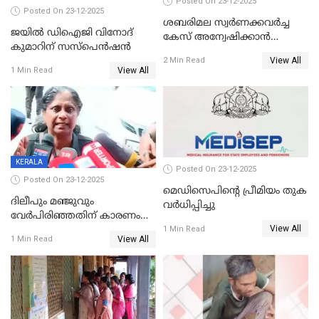
Posted On 23-12-2025
Posted On 23-12-2025
ശബരിമല സ്വര്‍ണക്കവര്‍ച്ച
ജയിൽ ഡിഐജി വിനോദ്
കേസ് അന്വേഷിക്കാന്‍
കുമാറിന് സസ്പെൻഷൻ
തയ്യാറെന്ന് CBI
View All
2 Min Read
View All
1 Min Read
KERALA
Posted On 23-12-2025
Posted On 23-12-2025
മെഡിസെപിന്റെ പ്രീമിയം തുക
ദിലീപും മഞ്ജുവും
വർധിപ്പിച്ചു
വേർപിരിഞ്ഞതിന് കാരണം
View All
ദിലീപ് മഞ്ജുവിന് നൽകിയ ആ
1 Min Read
View All
1 Min Read
പഴയ മൊബൈലിൽ നിന്ന്
കണ്ടെത്തിയ ചാറ്റിൽ
നിന്നാണ്; എട്ടാം പ്രതിക്ക്
മോട്ടീവ് ഉണ്ടായിരുന്നെന്നും
അഡ്വ. ടി.ബി മിനി