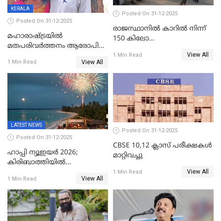
KERALA
Posted On 31-12-2025
Posted On 31-12-2025
രാജസ്ഥാനിൽ കാറിൽ നിന്ന്
മഹാരാഷ്ട്രയിൽ
150 കിലോ
മതപരിവർത്തനം ആരോപിച്ചു
സ്ഫോടകവസ്തുക്കൾ
View All
അറസ്റ്റിലായ മലയാളി
1 Min Read
പിടികൂടി
View All
1 Min Read
വൈദികനും ഭാര്യയ്ക്കും
ഉൾപ്പെടെ 11പേർക്കും ജാമ്യം
LATEST NEWS
Posted On 31-12-2025
Posted On 31-12-2025
CBSE 10,12 ക്ലാസ് പരീക്ഷകള്‍
ഹാപ്പി ന്യൂഇയർ 2026;
മാറ്റിവച്ചു
കിരിബാത്തിയിൽ
View All
പുതുവർഷമെത്തി
1 Min Read
View All
1 Min Read