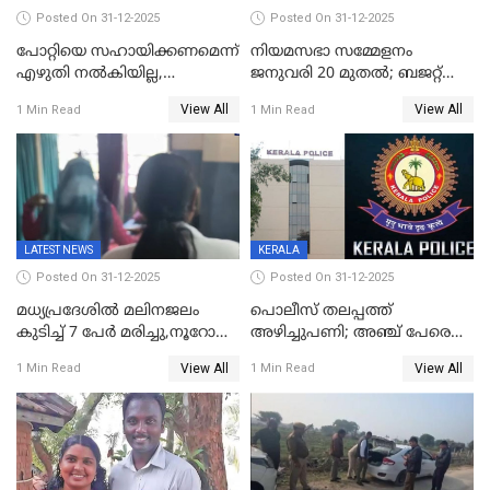
Posted On 31-12-2025
Posted On 31-12-2025
പോറ്റിയെ സഹായിക്കണമെന്ന്
നിയമസഭാ സമ്മേളനം
എഴുതി നൽകിയില്ല,
ജനുവരി 20 മുതല്‍; ബജറ്റ്
ജനങ്ങളെ
അവതരണം അവസാനവാരം;
View All
View All
1 Min Read
1 Min Read
തെറ്റിദ്ധരിപ്പിക്കരുത്,
മന്ത്രിസഭാ
സാങ്കൽപ്പിക കഥകൾ
യോഗതീരുമാനങ്ങൾ
പ്രചരിപ്പിക്കുന്നുവെന്നും
കടകംപള്ളി സുരേന്ദ്രൻ
LATEST NEWS
KERALA
Posted On 31-12-2025
Posted On 31-12-2025
മധ്യപ്രദേശിൽ മലിനജലം
പൊലീസ് തലപ്പത്ത്
കുടിച്ച് 7 പേർ മരിച്ചു,നൂറോളം
അഴിച്ചുപണി; അഞ്ച് പേരെ
പേർ ഗുരുതരാവസ്ഥയിൽ
ഐജി റാങ്കിലേക്ക്
View All
View All
1 Min Read
1 Min Read
ഉയർത്തി,അജിതാ ബീഗം
ക്രൈംബ്രാഞ്ച് ഐജി,
എസ്.ശ്യാംസുന്ദർ
ഇന്റലിജൻസ് ഐജി