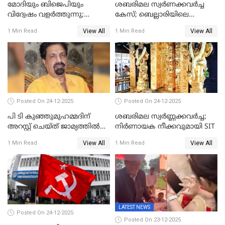
മോദിയും ബിജെപിയും
ശബരിമല സ്വര്‍ണക്കവര്‍ച്ച
വിദ്വേഷം വളർത്തുന്നു;
കേസ്; ബെല്ലാരിയിലെ
പ്രതിഷേധവിമായി
ജ്വല്ലറിയില്‍ പരിശോധന
View All
View All
1 Min Read
1 Min Read
കോൺഗ്രസ്
Posted On 24-12-2025
Posted On 24-12-2025
പി ടി കുഞ്ഞുമുഹമ്മദിന്
ശബരിമല സ്വര്‍ണ്ണക്കവര്‍ച്ച;
അറസ്റ്റ് ചെയ്ത് ജാമ്യത്തില്‍
നിർണായക നീക്കവുമായി SIT
വിട്ടു
View All
View All
1 Min Read
1 Min Read
LATEST NEWS
Posted On 24-12-2025
Posted On 23-12-2025