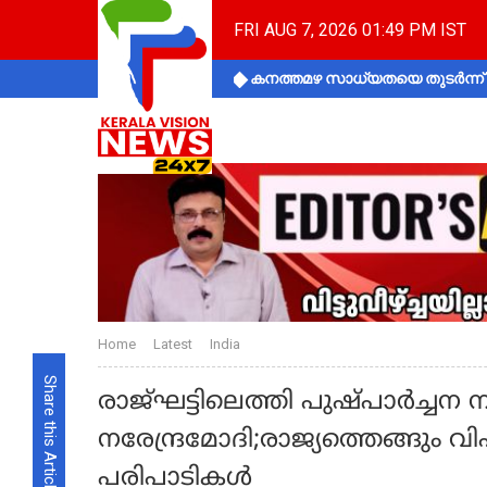
FRI AUG 7, 2026 01:49 PM IST
കനത്തമഴ സാധ്യതയെ തുടർന്ന് ക
Home
Latest
India
Share this Article
രാജ്ഘട്ടിലെത്തി പുഷ്പാര്‍ച്ചന 
നരേന്ദ്രമോദി;രാജ്യത്തെങ്ങ
പരിപാടികൾ