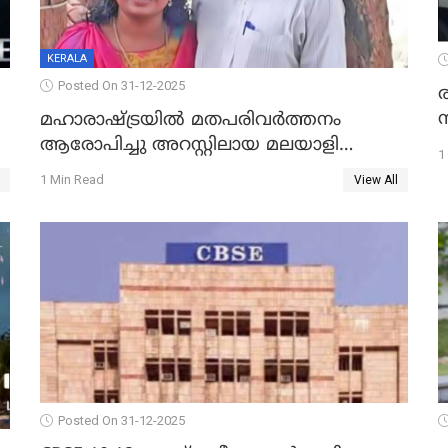
KERALA
Posted On 31-12-2025
മഹാരാഷ്ട്രയിൽ മതപരിവർത്തനം
ആരോപിച്ചു അറസ്റ്റിലായ മലയാളി
1
വൈദികനും ഭാര്യയ്ക്കും ഉൾപ്പെടെ
1 Min Read
View All
11പേർക്കും ജാമ്യം
Posted On 31-12-2025