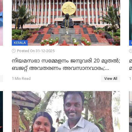
KERALA
Posted On 31-12-2025
നിയമസഭാ സമ്മേളനം ജനുവരി 20 മുതല്‍;
മ
ബജറ്റ് അവതരണം അവസാനവാരം;
മന്ത്രിസഭാ യോഗതീരുമാനങ്ങൾ
1 Min Read
1
View All