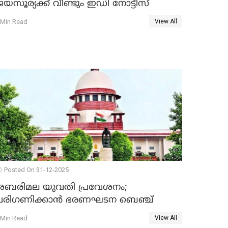
യസൂര്യക്ക് വീണ്ടും ഇഡി നോട്ടീസ്
 Min Read
View All
Posted On 31-12-2025
ശബരിമല യുവതി പ്രവേശനം;
പരിഗണിക്കാന്‍ ഭരണഘടന ബെഞ്ച്
 Min Read
View All