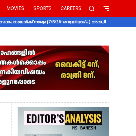
MOVIES
SPORTS
CAREERS
സ്ഥാപനങ്ങൾക്ക് നാളെ (7/8/26-വെള്ളിയാഴ്ച) അവധി
തൃശൂരിൽ