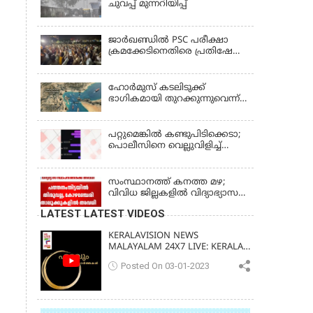
ചുവപ്പ് മുന്നറിയിപ്പ്
ജാര്‍ഖണ്ഡില്‍ PSC പരീക്ഷാ
ക്രമക്കേടിനെതിരെ പ്രതിഷേധം;
ചര്‍ച്ചക്ക് തുടക്കമിട്ട് സർക്കാർ
ഹോര്‍മുസ് കടലിടുക്ക്
ഭാഗികമായി തുറക്കുന്നുവെന്ന്
റിപ്പോര്‍ട്ട്
പറ്റുമെങ്കിൽ കണ്ടുപിടിക്കെടാ;
പൊലീസിനെ വെല്ലുവിളിച്ച്
അർജുൻ ആയങ്കി
സംസ്ഥാനത്ത് കനത്ത മഴ;
വിവിധ ജില്ലകളിൽ വിദ്യാഭ്യാസ
സ്ഥാപനങ്ങൾക്ക് അവധി
LATEST LATEST VIDEOS
KERALAVISION NEWS
MALAYALAM 24X7 LIVE: KERALA
UPDATES & BREAKING NEWS
Posted On 03-01-2023