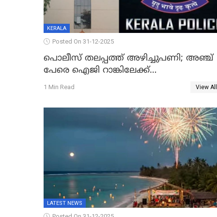
KERALA
Posted On 31-12-2025
പൊലീസ് തലപ്പത്ത് അഴിച്ചുപണി; അഞ്ച്
പേരെ ഐജി റാങ്കിലേക്ക്
ഉയർത്തി,അജിതാ ബീഗം ക്രൈംബ്രാഞ്ച്
1 Min Read
View All
ഐജി, എസ്.ശ്യാംസുന്ദർ ഇന്റലിജൻസ്
ഐജി
LATEST NEWS
Posted On 31-12-2025