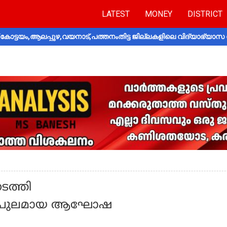
LATEST
MONEY
DISTRICT
ോട്ടയം,ആലപ്പുഴ,വയനാട്,പത്തനംതിട്ട ജില്ലകളിലെ വിദ്യാഭ്യാസ 
നടത്തി
ും വിപുലമായ ആഘോഷ