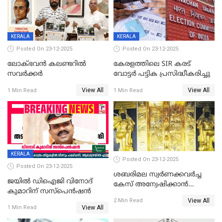
KERALA
KERALA
Posted On 23-12-2025
Posted On 23-12-2025
ലോക്ഭവൻ കലണ്ടറിൽ
കേരളത്തിലെ SIR കരട്
സവർക്കർ
വോട്ടര്‍ പട്ടിക പ്രസിദ്ധീകരിച്ചു
View All
View All
1 Min Read
1 Min Read
KERALA
Posted On 23-12-2025
Posted On 23-12-2025
ശബരിമല സ്വര്‍ണക്കവര്‍ച്ച
ജയിൽ ഡിഐജി വിനോദ്
കേസ് അന്വേഷിക്കാന്‍
കുമാറിന് സസ്പെൻഷൻ
തയ്യാറെന്ന് CBI
View All
2 Min Read
View All
1 Min Read