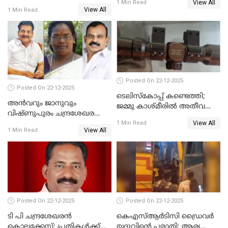
View All
വെട്ടിക്കൊലപ്പെടുത്തി
1 Min Read
View All
1 Min Read
പിതാവും സഹോദരനും;
ദുരഭിമാനക്കൊലയിൽ
നടുങ്ങി കർണാടക
Posted On 22-12-2025
Posted On 22-12-2025
ടെലിസ്‌കോപ്പ് കണ്ടെത്തി;
അൻവറും ജാനുവും
ജമ്മു കാശ്മീരില്‍ അതീവ
വിഷ്ണുപുരം ചന്ദ്രശേഖരന്റെ
ജാഗ്രത നിര്‍ദ്ദേശം
View All
പാർട്ടിയും UDF
1 Min Read
View All
1 Min Read
അസോസിയേറ്റ് അംഗങ്ങൾ;
അസോസിയേറ്റ്
അംഗമാകാനില്ലെന്നും
UDFലേക്കില്ലെന്നും
വിഷ്ണുപുരം ചന്ദ്രശേഖരൻ
Posted On 22-12-2025
Posted On 22-12-2025
ടി പി ചന്ദ്രശേഖരന്‍
കെഎസ്ആർടിസി ഡ്രൈവർ
കൊലക്കേസ്; പ്രതികള്‍ക്ക്
യദുവിന്റെ പരാതി: ആര്യ