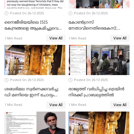
Posted On 26-12-2025
Posted On 26-12-2025
നൈജീരിയയിലെ ISIS
കോണ്‍ഗ്രസ്
കേന്ദ്രങ്ങളെ ആക്രമിച്ചുവെന്ന്
നേതാവിനെതിരെകേസ്;
ട്രംപ്
മുഖ്യമന്ത്രിയും ഉണ്ണികൃഷ്ണന്‍
View All
View All
1 Min Read
1 Min Read
പോറ്റിയും ഒപ്പമുള്ള AI ചിത്രം
പങ്കുവെച്ചു
Posted On 26-12-2025
Posted On 26-12-2025
ശബരിമല സ്വര്‍ണക്കവര്‍ച്ച;
രാജ്യത്ത് വര്‍ധിപ്പിച്ച ട്രെയിന്‍
ഡി മണിയെ ഇന്ന് ചോദ്യം
നിരക്ക് പ്രാബല്യത്തില്‍
ചെയ്യും
View All
View All
1 Min Read
1 Min Read