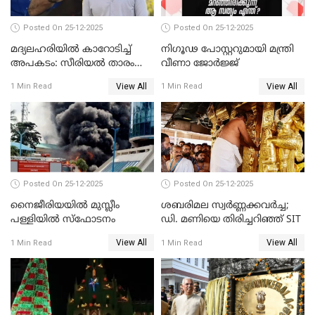
Posted On 25-12-2025
Posted On 25-12-2025
മദ്യലഹരിയിൽ കാറോടിച്ച്
നിഗൂഢ പോസ്റ്ററുമായി മന്ത്രി
അപകടം: സീരിയൽ താരം
വീണാ ജോർജ്ജ്
സിദ്ധാർത്ഥ് പ്രഭുവിനെതിരെ
View All
View All
1 Min Read
1 Min Read
കേസെടുത്തു
Posted On 25-12-2025
Posted On 25-12-2025
നൈജീരിയയിൽ മുസ്ലീം
ശബരിമല സ്വര്‍ണ്ണക്കവര്‍ച്ച;
പള്ളിയില്‍ സ്‌ഫോടനം
ഡി. മണിയെ തിരിച്ചറിഞ്ഞ് SIT
View All
View All
1 Min Read
1 Min Read