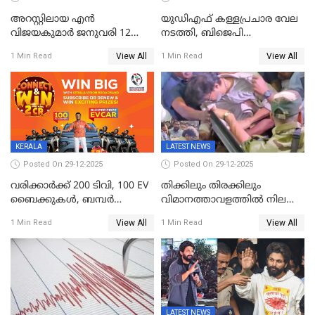
അറസ്റ്റിലായ എൻ
യുഡിഎഫ് കള്ളപ്രചാര വേല
വിജയകുമാർ ജനുവരി 12
നടത്തി, ബിജെപി
വരെ റിമാൻഡിൽ;
ഹിന്ദുവർഗീയത പ്രചരിപ്പിച്ചു,
View All
View All
1 Min Read
1 Min Read
ജാമ്യാപേക്ഷ ഈ മാസം 31ന്
ശബരിമല അത്ര
പരിഗണിക്കും
തിരിച്ചടിയായില്ല,സർക്കാരിനെക്കുറ
ജനങ്ങൾക്ക് മികച്ച
അഭിപ്രായം, എല്‍ഡിഎഫ്
അധികാരം നിലനിര്‍ത്തും,
ലോക്സഭ
തെരഞ്ഞെടുപ്പിനേക്കാൾ 17
KERALA
LATEST NEWS
ലക്ഷം വോട്ട് ലഭിച്ചു
Posted On 29-12-2025
Posted On 29-12-2025
വരിക്കാർക്ക് 200 ടിവി, 100 EV
തിക്കിലും തിരക്കിലും
ബൈക്കുകൾ, ബമ്പർ
വിമാനത്താവളത്തില്‍ നിലത്ത്
സമ്മാനമായി EV കാർ
വീണ് വിജയ്
View All
View All
1 Min Read
1 Min Read
ഉൾപ്പെടെ 2 കോടി രൂപയുടെ
സമ്മാനങ്ങളുമായി
കേരളവിഷൻ ബ്രോഡ്ബാൻഡ്
കണക്ട്&വിൻ
LATEST NEWS