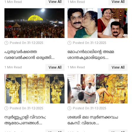
View All
View All
1 Min Read
1 Min Read
Posted On 31-12-2025
Posted On 31-12-2025
പുതുവര്‍ഷത്തെ
മോഹന്‍ലാലിന്റെ അമ്മ
വരവേല്‍ക്കാന്‍ ഒരുങ്ങി
ശാന്തകുമാരിയുടെ
ലോകം
സംസ്‌കാരം ഇന്ന്
View All
View All
1 Min Read
1 Min Read
Posted On 31-12-2025
Posted On 31-12-2025
സ്വർണ്ണപ്പാളി വിവാദം;
ശബരി മല സ്വർണക്കവച
ആരോപണങ്ങൾ
കേസ്: വിദേശ
അവസാനിക്കുന്നില്ല
വ്യവസായിയുടെ ആരോപണം