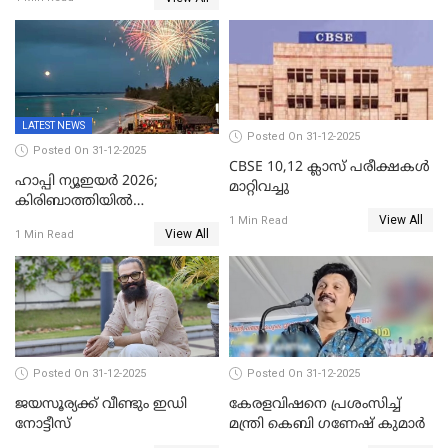
വൈദികനും ഭാര്യയ്ക്കും
ഉൾപ്പെടെ 11പേർക്കും ജാമ്യം
LATEST NEWS
Posted On 31-12-2025
Posted On 31-12-2025
CBSE 10,12 ക്ലാസ് പരീക്ഷകള്‍
ഹാപ്പി ന്യൂഇയർ 2026;
മാറ്റിവച്ചു
കിരിബാത്തിയിൽ
View All
പുതുവർഷമെത്തി
1 Min Read
View All
1 Min Read
Posted On 31-12-2025
Posted On 31-12-2025
ജയസൂര്യക്ക് വീണ്ടും ഇഡി
കേരളവിഷനെ പ്രശംസിച്ച്
നോട്ടീസ്
മന്ത്രി കെബി ഗണേഷ് കുമാര്‍