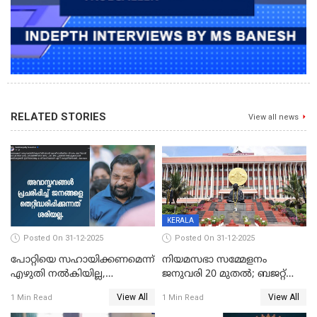
RELATED STORIES
View all news
KERALA
Posted On 31-12-2025
Posted On 31-12-2025
പോറ്റിയെ സഹായിക്കണമെന്ന്
നിയമസഭാ സമ്മേളനം
എഴുതി നൽകിയില്ല,
ജനുവരി 20 മുതല്‍; ബജറ്റ്
ജനങ്ങളെ
അവതരണം അവസാനവാരം;
View All
View All
1 Min Read
1 Min Read
തെറ്റിദ്ധരിപ്പിക്കരുത്,
മന്ത്രിസഭാ
സാങ്കൽപ്പിക കഥകൾ
യോഗതീരുമാനങ്ങൾ