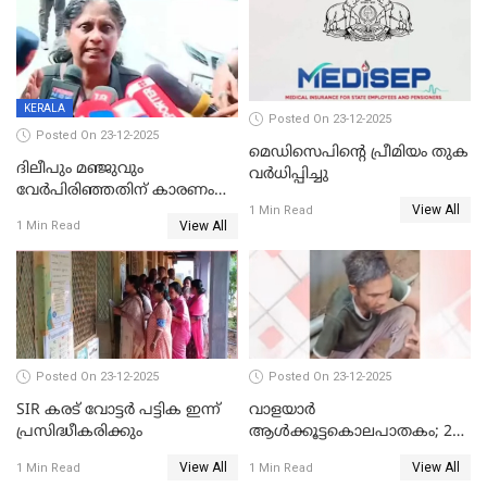
KERALA
Posted On 23-12-2025
Posted On 23-12-2025
മെഡിസെപിന്റെ പ്രീമിയം തുക
ദിലീപും മഞ്ജുവും
വർധിപ്പിച്ചു
വേർപിരിഞ്ഞതിന് കാരണം
View All
ദിലീപ് മഞ്ജുവിന് നൽകിയ ആ
1 Min Read
View All
1 Min Read
പഴയ മൊബൈലിൽ നിന്ന്
കണ്ടെത്തിയ ചാറ്റിൽ
നിന്നാണ്; എട്ടാം പ്രതിക്ക്
മോട്ടീവ് ഉണ്ടായിരുന്നെന്നും
അഡ്വ. ടി.ബി മിനി
Posted On 23-12-2025
Posted On 23-12-2025
SIR കരട് വോട്ടര്‍ പട്ടിക ഇന്ന്
വാളയാർ
പ്രസിദ്ധീകരിക്കും
ആൾക്കൂട്ടകൊലപാതകം; 2
പേർ കൂടി കസ്റ്റഡിയിൽ
View All
View All
1 Min Read
1 Min Read