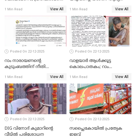
വീണ്ടും പരോള്‍
രാജേന്ദ്രനും സച്ചിൻ ദേവിനും
View All
View All
1 Min Read
1 Min Read
കോടതി നോട്ടീസ്
Posted On 22-12-2025
Posted On 22-12-2025
റാം നാരായണന്റെ
വാളയാർ ആൾക്കൂട്ട
കുടുംബത്തിന് നീതി
കൊലപാതകം; റാം
ഉറപ്പാക്കും; പിണറായി
നാരായണൻ നേരിട്ടത് ക്രൂര
View All
View All
1 Min Read
1 Min Read
വിജയന്‍
പീഡനം
Posted On 22-12-2025
Posted On 22-12-2025
DIG വിനോദ് കുമാറിന്റെ
സപ്ലൈകോയിൽ പ്രത്യേക
വീട്ടില്‍ പരിശോധന
ഇളവ്