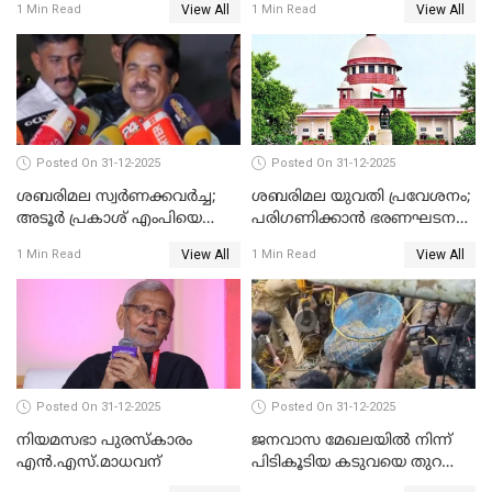
View All
View All
1 Min Read
1 Min Read
Posted On 31-12-2025
Posted On 31-12-2025
ശബരിമല സ്വര്‍ണക്കവര്‍ച്ച;
ശബരിമല യുവതി പ്രവേശനം;
അടൂര്‍ പ്രകാശ് എംപിയെ
പരിഗണിക്കാന്‍ ഭരണഘടന
ചോദ്യം ചെയ്യാൻ SIT
ബെഞ്ച്
View All
View All
1 Min Read
1 Min Read
Posted On 31-12-2025
Posted On 31-12-2025
നിയമസഭാ പുരസ്‌കാരം
ജനവാസ മേഖലയിൽ നിന്ന്
എൻ.എസ്.മാധവന്
പിടികൂടിയ കടുവയെ തുറന്നു
വിട്ടു