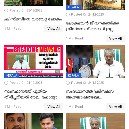
KERALA
Posted On 25-12-2025
Posted On 24-12-2025
ക്രിസ്മസിനെ വരവേറ്റ് ലോകം
ലോക്ഭവൻ ജീവനക്കാർക്ക്
View All
ക്രിസ്മസിന് അവധി ഇല്ല;
1 Min Read
ഹാജരാവാൻ ഉത്തരവ്
View All
1 Min Read
KERALA
KERALA
Posted On 24-12-2025
Posted On 24-12-2025
സംസ്ഥാനത്ത് പുതിയ
സംസ്ഥാനത്ത് ‘ക്രിസ്മസ്
തിരിച്ചറിയല്‍ രേഖ; ഫോട്ടോ
ആഘോഷങ്ങളെ
പതിപ്പിച്ച നേറ്റിവിറ്റി കാര്‍ഡ്
കടന്നാക്രമിയ്ക്കുന്നു; എല്ലാ
View All
View All
1 Min Read
1 Min Read
നല്‍കുമെന്ന് മുഖ്യമന്ത്രി; SIR
ആക്രമണങ്ങൾക്കും പിന്നിലും
ഹെല്‍പ് ഡസ്‌കുകള്‍
സംഘപരിവാർ’; മുഖ്യമന്ത്രി
ആരംഭിക്കാന്‍ മന്ത്രിസഭാ
യോഗ തീരുമാനം