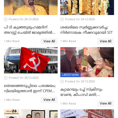
Posted On 24-12-2025
Posted On 24-12-2025
പി ടി കുഞ്ഞുമുഹമ്മദിന്
ശബരിമല സ്വര്‍ണ്ണക്കവര്‍ച്ച;
അറസ്റ്റ് ചെയ്ത് ജാമ്യത്തില്‍
നിർണായക നീക്കവുമായി SIT
വിട്ടു
View All
View All
1 Min Read
1 Min Read
LATEST NEWS
Posted On 24-12-2025
Posted On 23-12-2025
തെരഞ്ഞെടുപ്പിലെ പരാജയം;
ക്യാമറയും ടച്ച് സ്ക്രീനും
വിലയിരുത്താന്‍ ഇന്ന് CPIM
വേണ്ട, കീപാഡ് മതി;
യോഗം
View All
സ്ത്രീകൾക്ക് സ്മാർട്ട് ഫോൺ
1 Min Read
View All
1 Min Read
വിലക്കി രാജ്യത്തെ ഒരു
പഞ്ചായത്ത്