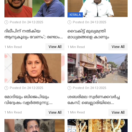
KERALA
Posted On 24-12-2025
Posted On 24-12-2025
ദിലീപിന് നല്‍കിയ
വൈകിട്ട് മുഖ്യമന്ത്രി
ആനുകൂല്യം വേണം'; രണ്ടാം
മാധ്യമങ്ങളെ കാണും
പ്രതി മാര്‍ട്ടിന്‍
View All
View All
1 Min Read
1 Min Read
ഹൈക്കോടതിയില്‍
Posted On 24-12-2025
Posted On 24-12-2025
മോദിയും ബിജെപിയും
ശബരിമല സ്വര്‍ണക്കവര്‍ച്ച
വിദ്വേഷം വളർത്തുന്നു;
കേസ്; ബെല്ലാരിയിലെ
പ്രതിഷേധവിമായി
ജ്വല്ലറിയില്‍ പരിശോധന
View All
View All
1 Min Read
1 Min Read
കോൺഗ്രസ്