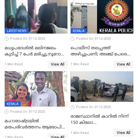
പ്രചരിപ്പിക്കുന്നുവെന്നും
കടകംപള്ളി സുരേന്ദ്രൻ
LATEST NEWS
KERALA
Posted On 31-12-2025
Posted On 31-12-2025
മധ്യപ്രദേശിൽ മലിനജലം
പൊലീസ് തലപ്പത്ത്
കുടിച്ച് 7 പേർ മരിച്ചു,നൂറോളം
അഴിച്ചുപണി; അഞ്ച് പേരെ
പേർ ഗുരുതരാവസ്ഥയിൽ
ഐജി റാങ്കിലേക്ക്
View All
View All
1 Min Read
1 Min Read
ഉയർത്തി,അജിതാ ബീഗം
ക്രൈംബ്രാഞ്ച് ഐജി,
എസ്.ശ്യാംസുന്ദർ
ഇന്റലിജൻസ് ഐജി
KERALA
Posted On 31-12-2025
Posted On 31-12-2025
രാജസ്ഥാനിൽ കാറിൽ നിന്ന്
മഹാരാഷ്ട്രയിൽ
150 കിലോ
മതപരിവർത്തനം ആരോപിച്ചു
സ്ഫോടകവസ്തുക്കൾ
View All
അറസ്റ്റിലായ മലയാളി
1 Min Read
പിടികൂടി
View All
1 Min Read