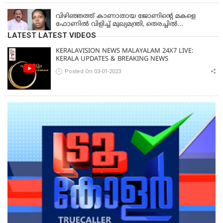
വിഴിഞ്ഞത്ത് കാണാതായ ജോണിന്റെ മകളെ
ഫോണിൽ വിളിച്ച് മുഖ്യമന്ത്രി, തെരച്ചിൽ
ഊർജിതമാക്കുമെന്ന് ഉറപ്പ് നൽകി; മന്ത്രി സിപി
LATEST LATEST VIDEOS
ജോൺ അഞ്ചുതെങ്ങിൽ; കടലിൽ
പോകുന്നവരെയും ഉൾപ്പെടുത്തി നാളെ ഊർജിത
KERALAVISION NEWS MALAYALAM 24X7 LIVE:
തെരച്ചിൽ
KERALA UPDATES & BREAKING NEWS
Posted On 03-01-2023