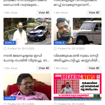
പ്രിയങ്കാ ​ഗാന്ധിയുടെ മകൻ
സിപിഐഎം വസ്തുതകൾ
റൈഹാൻ വാദ്രയുടെ
മറച്ച് വെക്കുന്നുവെന്ന്
വിവാഹനിശ്ചയം
സിപിഐ, 'പത്മകുമാറിനെ
View All
View All
1 Min Read
1 Min Read
കഴിഞ്ഞതായി റിപ്പോർട്ട്
സംരക്ഷിച്ചത്
തിരിച്ചടിച്ചു',വെള്ളാപ്പള്ളിയെ
ന്യായീകരിക്കുന്നതിലും
CPIഎക്സിക്യൂട്ടീവിൽ
വിമർശനം
KERALA
KERALA
Posted On 29-12-2025
Posted On 29-12-2025
നടൻ ജയസൂര്യയെ ഇഡി
വിലങ്ങുകൊണ്ട് സ്വയം നെറ്റി
ചോദ്യം ചെയ്ത് വിട്ടയച്ചു, ഭാര്യ
അടിച്ചുപൊട്ടിച്ചു; കസ്റ്റഡിയിൽ
സരിതയുടെയും
എടുക്കുന്നതിനിടെ
View All
View All
1 Min Read
1 Min Read
മൊഴിയെടുത്തു
വധശ്രമക്കേസ് പ്രതി
വിലങ്ങുമായി രക്ഷപ്പെട്ടു;
വ്യാപക തെരച്ചിൽ
KERALA
Posted On 29-12-2025
Posted On 29-12-2025