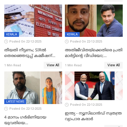
തിരുവനന്തപുരത്ത് മാത്രം,
തദ്ദേശത്തിലെ യഥാർത്ഥ
കണക്ക് പുറത്ത്
KERALA
KERALA
Posted On 22-12-2025
Posted On 22-12-2025
തീയതി നീട്ടണം; SIRൽ
അതിജീവിതയ്‌ക്കെതിരെ പ്രതി
തെരഞ്ഞെടുപ്പ് കമ്മീഷന്
മാർട്ടിന്റെ വീഡിയോ;
കത്തയച്ച് കേരളം
പ്രചരിപ്പിച്ച മൂന്നുപേർ
View All
View All
1 Min Read
1 Min Read
അറസ്റ്റിൽ; നൂറോളം
സൈറ്റുകളിൽ നിന്നും
വിഡിയോ നീക്കം ചെയ്യാനും
പൊലീസ്
LATEST NEWS
Posted On 22-12-2025
Posted On 22-12-2025
ഇന്ത്യ - ന്യൂസിലാൻഡ് സ്വതന്ത്ര
4 മാസം ഗർഭിണിയായ
വ്യാപാര കരാർ
യുവതിയെ