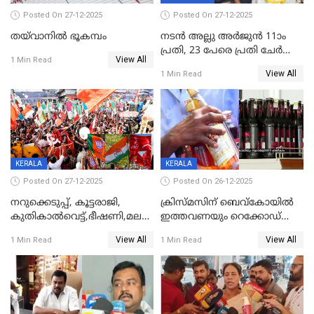
Posted On 27-12-2025
Posted On 27-12-2025
തയ്‌വാനിൽ ഭൂകമ്പം
നടൻ അല്ലു അർജുൻ 11ാം
പ്രതി, 23 പേരെ പ്രതി ചേർത്ത്
View All
1 Min Read
കുറ്റപത്രം സമർപ്പിച്ചു
View All
1 Min Read
KERALA
KERALA
Posted On 27-12-2025
Posted On 26-12-2025
നറുക്കെടുപ്പ്, കൂട്ടരാജി,
ക്രിസ്മസിന് ബെവ്‌കോയിൽ
കുതികാൽവെട്ട്,ഭീഷണി,മലബാറിലാകട്ടെ
ഇത്തവണയും റെക്കോഡ്
ട്വിസ്റ്റോട് ട്വിസ്റ്റും; അടിമുടി
വിൽപ്പന;കഴിഞ്ഞവർഷത്തേക്ക
View All
View All
1 Min Read
1 Min Read
നാടകീയമായി പഞ്ചായത്ത്
53 കോടി രൂപയുടെ അധിക
പ്രസിഡന്‍റ് തെരഞ്ഞെടുപ്പ്
വിൽപ്പന; മലയാളി കുടിച്ചു
തീർത്തത് 333 കോടിയുടെ
മദ്യം