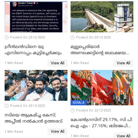
Posted On 23-12-2025
Posted On 23-12-2025
ഗ്രീന്‍ലന്‍ഡിനെ യു
മുല്ലപ്പെരിയാര്‍
എസിനൊപ്പം കൂട്ടിച്ചേര്‍ക്കും
അണക്കെട്ടിന്റെ ബലക്ഷയ
നിര്‍ണയം; പരിശോധന ഇന്ന്
View All
View All
1 Min Read
1 Min Read
തുടങ്ങും
KERALA
Posted On 23-12-2025
Posted On 22-12-2025
നടിയെ ആക്രമിച്ച കേസ്;
കോൺഗ്രസിന് 29.17%, സി പി
അപ്പീൽ നൽകാൻ ഉത്തരവ്
ഐ എം - 27.16%; ബിജെപി
View All
20% കടന്നത്
1 Min Read
View All
1 Min Read