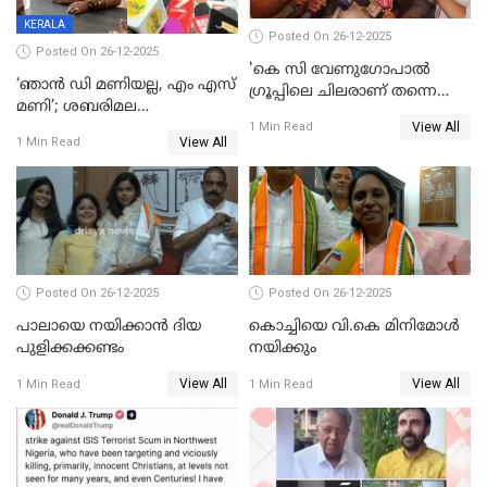
KERALA
Posted On 26-12-2025
Posted On 26-12-2025
'കെ സി വേണുഗോപാല്‍
‘ഞാൻ ഡി മണിയല്ല, എം എസ്
ഗ്രൂപ്പിലെ ചിലരാണ് തന്നെ
മണി’; ശബരിമല
തഴഞ്ഞത്'; ലാലി ജെയിംസ്
View All
സ്വർണക്കവർച്ചയുമായി ഒരു
1 Min Read
View All
1 Min Read
ബന്ധവും ഇല്ലെന്ന് എസ്ഐടി
ചോദ്യം ചെയ്ത ദിണ്ടിഗലിലെ
വ്യവസായി
Posted On 26-12-2025
Posted On 26-12-2025
പാലായെ നയിക്കാന്‍ ദിയ
കൊച്ചിയെ വി.കെ മിനിമോള്‍
പുളിക്കക്കണ്ടം
നയിക്കും
View All
View All
1 Min Read
1 Min Read