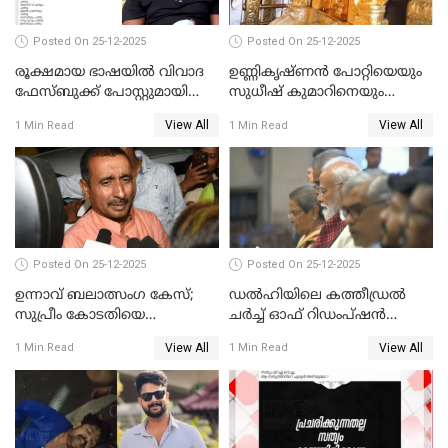
Posted On 25-12-2025
Posted On 25-12-2025
രൂക്ഷമായ ഭാഷയിൽ വിവാദ
ഉണ്ണികൃഷ്ണന്‍ പോറ്റിയെയും
ഫേസ്ബുക്ക് പോസ്റ്റുമായി
സുധീഷ് കുമാറിനെയും
നടൻ വിനായകൻ
വീണ്ടും ചോദ്യം ചെയ്ത് SIT
View All
View All
1 Min Read
1 Min Read
Posted On 25-12-2025
Posted On 25-12-2025
ഉന്നാവ് ബലാത്സംഗ കേസ്;
ഡൽഹിയിലെ കത്തീഡ്രൽ
സുപ്രീം കോടതിയെ
ചർച്ച് ഓഫ് റിഡംപ്ഷൻ
സമീപിക്കാനൊരുങ്ങി
സന്ദർശിച്ച് പ്രധാനമന്ത്രി
View All
View All
1 Min Read
1 Min Read
അതിജീവിത