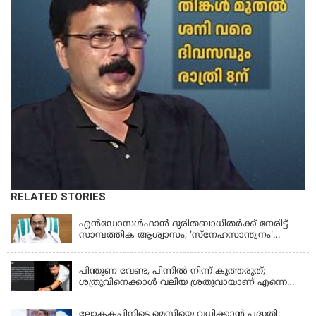
RELATED STORIES
KERALA
എന്‍ഡോസള്‍ഫാന്‍ ദുരിതബാധിതർക്ക് നേരിട്ട്
സാമ്പത്തിക ആശ്വാസം; 'സ്‌നേഹസാന്ത്വനം'
പദ്ധതി പ്രവർത്തനങ്ങൾക്ക് 14.40 കോടിയുടെ
KERALA
ഭരണാനുമതി
പിന്തുണ വേണ്ട, പിന്നില്‍ നിന്ന് കുത്തരുത്;
ശത്രുവിനെക്കാള്‍ വലിയ ശ്രതുവായാണ് എന്നെ
കണ്ടത്; എം വി ജയരാജനെതിരെ അര്‍ജുന്‍
ആയങ്കി
ലോകകപ്പിനിടെ മെസ്സിയെ വധിക്കാൻ പദ്ധതി;