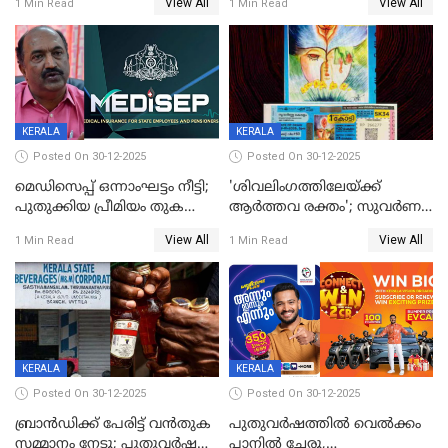
View All
View All
1 Min Read
1 Min Read
നിഷേധിച്ച് ഡി മണി
KERALA
KERALA
Posted On 30-12-2025
Posted On 30-12-2025
മെഡിസെപ്പ് ഒന്നാംഘട്ടം നീട്ടി;
'ശിവലിംഗത്തിലേയ്ക്ക്
പുതുക്കിയ പ്രീമിയം തുക
ആര്‍ത്തവ രക്തം'; സുവര്‍ണ
ഈടാക്കുക ജനുവരി 31
കേരളം ലോട്ടറിയിലെ
View All
View All
1 Min Read
1 Min Read
മുതൽ
ചിത്രത്തിനെതിരെ ഹിന്ദു
ഐക്യവേദി പരാതി നൽകി
KERALA
KERALA
Posted On 30-12-2025
Posted On 30-12-2025
ബ്രാൻഡിക്ക് പേരിട്ട് വൻതുക
പുതുവർഷത്തിൽ വെൽക്കം
സമ്മാനം നേടൂ; പുതുവർഷ
പ്ലാനിൽ ചേരൂ,