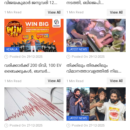
വിജയകുമാർ ജനുവരി 12
നടത്തി, ബിജെപി
വരെ റിമാൻഡിൽ;
ഹിന്ദുവർഗീയത പ്രചരിപ്പിച്ചു,
View All
View All
1 Min Read
1 Min Read
ജാമ്യാപേക്ഷ ഈ മാസം 31ന്
ശബരിമല അത്ര
പരിഗണിക്കും
തിരിച്ചടിയായില്ല,സർക്കാരിനെക്കുറ
ജനങ്ങൾക്ക് മികച്ച
അഭിപ്രായം, എല്‍ഡിഎഫ്
അധികാരം നിലനിര്‍ത്തും,
ലോക്സഭ
തെരഞ്ഞെടുപ്പിനേക്കാൾ 17
KERALA
LATEST NEWS
ലക്ഷം വോട്ട് ലഭിച്ചു
Posted On 29-12-2025
Posted On 29-12-2025
വരിക്കാർക്ക് 200 ടിവി, 100 EV
തിക്കിലും തിരക്കിലും
ബൈക്കുകൾ, ബമ്പർ
വിമാനത്താവളത്തില്‍ നിലത്ത്
സമ്മാനമായി EV കാർ
വീണ് വിജയ്
View All
View All
1 Min Read
1 Min Read
ഉൾപ്പെടെ 2 കോടി രൂപയുടെ
സമ്മാനങ്ങളുമായി
കേരളവിഷൻ ബ്രോഡ്ബാൻഡ്
കണക്ട്&വിൻ
LATEST NEWS
Posted On 27-12-2025
Posted On 27-12-2025