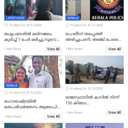
കടകംപള്ളി സുരേന്ദ്രൻ
LATEST NEWS
KERALA
Posted On 31-12-2025
Posted On 31-12-2025
മധ്യപ്രദേശിൽ മലിനജലം
പൊലീസ് തലപ്പത്ത്
കുടിച്ച് 7 പേർ മരിച്ചു,നൂറോളം
അഴിച്ചുപണി; അഞ്ച് പേരെ
പേർ ഗുരുതരാവസ്ഥയിൽ
ഐജി റാങ്കിലേക്ക്
View All
View All
1 Min Read
1 Min Read
ഉയർത്തി,അജിതാ ബീഗം
ക്രൈംബ്രാഞ്ച് ഐജി,
എസ്.ശ്യാംസുന്ദർ
ഇന്റലിജൻസ് ഐജി
KERALA
Posted On 31-12-2025
Posted On 31-12-2025
രാജസ്ഥാനിൽ കാറിൽ നിന്ന്
മഹാരാഷ്ട്രയിൽ
150 കിലോ
മതപരിവർത്തനം ആരോപിച്ചു
സ്ഫോടകവസ്തുക്കൾ
View All
അറസ്റ്റിലായ മലയാളി
1 Min Read
പിടികൂടി
View All
1 Min Read
വൈദികനും ഭാര്യയ്ക്കും
ഉൾപ്പെടെ 11പേർക്കും ജാമ്യം