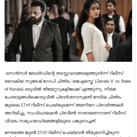
സെൻസർ ബോർഡിന്റെ തടസ്സവാദങ്ങളെത്തുടർന്ന് റിലീസ്
വൈകിയ സുരേഷ് ​ഗോപി ചിത്രം 'ജെഎസ്കെ' (Janaki V. vs State
of Kerala) ഒടുവിൽ തിയേറ്ററുകളിലേക്ക് എത്തുന്നു. നിയമ
പോരാട്ടങ്ങൾക്കൊടുവിൽ പ്രദർശനാനുമതി നേടിയ ചിത്രം
ജൂലൈ 17ന് റിലീസ് ചെയ്യുമെന്ന് അണിയറ പ്രവർത്തകർ
അറിയിച്ചു. സംവിധായകൻ പ്രവീൺ നാരായണനാണ് റിലീസ്
വിവരം സമൂഹമാധ്യമങ്ങളിലൂടെ പങ്കുവെച്ചത്.
നേരത്തെ ജൂൺ 27ന് റിലീസ് ചെയ്യാൻ തീരുമാനിച്ചിരുന്ന