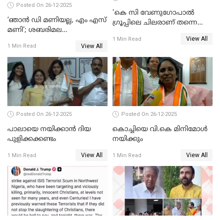
Posted On 26-12-2025
'കെ സി വേണുഗോപാല്‍
‘ഞാൻ ഡി മണിയല്ല, എം എസ്
ഗ്രൂപ്പിലെ ചിലരാണ് തന്നെ
മണി’; ശബരിമല
തഴഞ്ഞത്'; ലാലി ജെയിംസ്
View All
സ്വർണക്കവർച്ചയുമായി ഒരു
1 Min Read
View All
1 Min Read
ബന്ധവും ഇല്ലെന്ന് എസ്ഐടി
ചോദ്യം ചെയ്ത ദിണ്ടിഗലിലെ
വ്യവസായി
Posted On 26-12-2025
Posted On 26-12-2025
പാലായെ നയിക്കാന്‍ ദിയ
കൊച്ചിയെ വി.കെ മിനിമോള്‍
പുളിക്കക്കണ്ടം
നയിക്കും
View All
View All
1 Min Read
1 Min Read