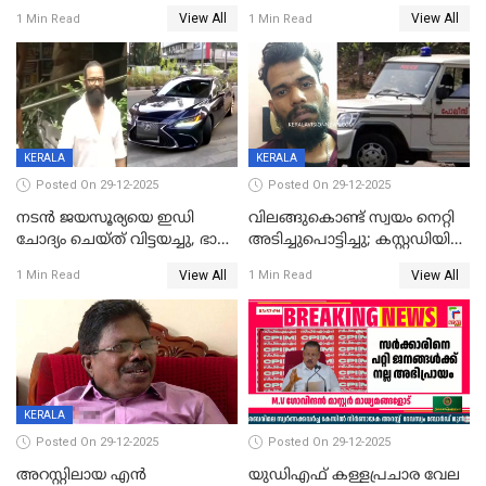
വിവാഹനിശ്ചയം
സിപിഐ, 'പത്മകുമാറിനെ
View All
View All
1 Min Read
1 Min Read
കഴിഞ്ഞതായി റിപ്പോർട്ട്
സംരക്ഷിച്ചത്
തിരിച്ചടിച്ചു',വെള്ളാപ്പള്ളിയെ
ന്യായീകരിക്കുന്നതിലും
CPIഎക്സിക്യൂട്ടീവിൽ
വിമർശനം
KERALA
KERALA
Posted On 29-12-2025
Posted On 29-12-2025
നടൻ ജയസൂര്യയെ ഇഡി
വിലങ്ങുകൊണ്ട് സ്വയം നെറ്റി
ചോദ്യം ചെയ്ത് വിട്ടയച്ചു, ഭാര്യ
അടിച്ചുപൊട്ടിച്ചു; കസ്റ്റഡിയിൽ
സരിതയുടെയും
എടുക്കുന്നതിനിടെ
View All
View All
1 Min Read
1 Min Read
മൊഴിയെടുത്തു
വധശ്രമക്കേസ് പ്രതി
വിലങ്ങുമായി രക്ഷപ്പെട്ടു;
വ്യാപക തെരച്ചിൽ
KERALA
Posted On 29-12-2025
Posted On 29-12-2025
അറസ്റ്റിലായ എൻ
യുഡിഎഫ് കള്ളപ്രചാര വേല