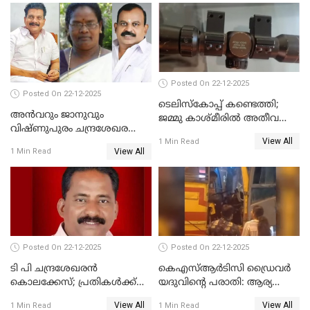
ദുരഭിമാനക്കൊലയിൽ
നടുങ്ങി കർണാടക
Posted On 22-12-2025
Posted On 22-12-2025
ടെലിസ്‌കോപ്പ് കണ്ടെത്തി;
അൻവറും ജാനുവും
ജമ്മു കാശ്മീരില്‍ അതീവ
വിഷ്ണുപുരം ചന്ദ്രശേഖരന്റെ
ജാഗ്രത നിര്‍ദ്ദേശം
View All
പാർട്ടിയും UDF
1 Min Read
View All
1 Min Read
അസോസിയേറ്റ് അംഗങ്ങൾ;
അസോസിയേറ്റ്
അംഗമാകാനില്ലെന്നും
UDFലേക്കില്ലെന്നും
വിഷ്ണുപുരം ചന്ദ്രശേഖരൻ
Posted On 22-12-2025
Posted On 22-12-2025
ടി പി ചന്ദ്രശേഖരന്‍
കെഎസ്ആർടിസി ഡ്രൈവർ
കൊലക്കേസ്; പ്രതികള്‍ക്ക്
യദുവിന്റെ പരാതി: ആര്യ
വീണ്ടും പരോള്‍
രാജേന്ദ്രനും സച്ചിൻ ദേവിനും
View All
View All
1 Min Read
1 Min Read