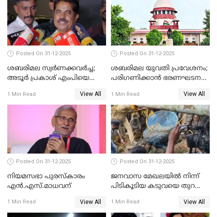
Posted On 31-12-2025
Posted On 31-12-2025
ശബരിമല സ്വര്‍ണക്കവര്‍ച്ച;
ശബരിമല യുവതി പ്രവേശനം;
അടൂര്‍ പ്രകാശ് എംപിയെ
പരിഗണിക്കാന്‍ ഭരണഘടന
ചോദ്യം ചെയ്യാൻ SIT
ബെഞ്ച്
View All
View All
1 Min Read
1 Min Read
Posted On 31-12-2025
Posted On 31-12-2025
നിയമസഭാ പുരസ്‌കാരം
ജനവാസ മേഖലയിൽ നിന്ന്
എൻ.എസ്.മാധവന്
പിടികൂടിയ കടുവയെ തുറന്നു
വിട്ടു
View All
View All
1 Min Read
1 Min Read