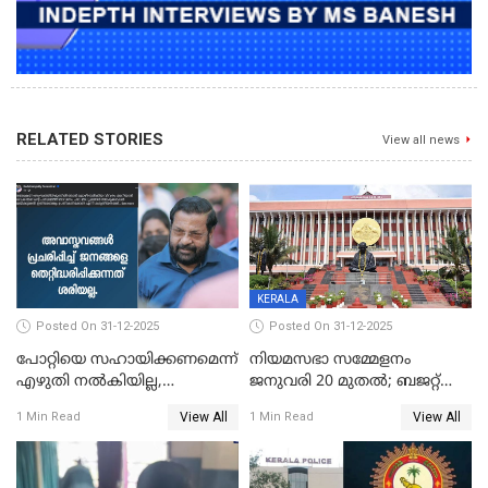
RELATED STORIES
View all news
KERALA
Posted On 31-12-2025
Posted On 31-12-2025
പോറ്റിയെ സഹായിക്കണമെന്ന്
നിയമസഭാ സമ്മേളനം
എഴുതി നൽകിയില്ല,
ജനുവരി 20 മുതല്‍; ബജറ്റ്
ജനങ്ങളെ
അവതരണം അവസാനവാരം;
View All
View All
1 Min Read
1 Min Read
തെറ്റിദ്ധരിപ്പിക്കരുത്,
മന്ത്രിസഭാ
സാങ്കൽപ്പിക കഥകൾ
യോഗതീരുമാനങ്ങൾ
പ്രചരിപ്പിക്കുന്നുവെന്നും