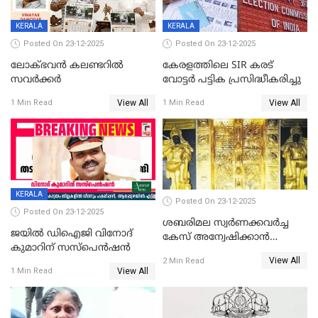
KERALA
KERALA
Posted On 23-12-2025
Posted On 23-12-2025
ലോക്ഭവൻ കലണ്ടറിൽ
കേരളത്തിലെ SIR കരട്
സവർക്കർ
വോട്ടര്‍ പട്ടിക പ്രസിദ്ധീകരിച്ചു
View All
View All
1 Min Read
1 Min Read
KERALA
Posted On 23-12-2025
Posted On 23-12-2025
ശബരിമല സ്വര്‍ണക്കവര്‍ച്ച
ജയിൽ ഡിഐജി വിനോദ്
കേസ് അന്വേഷിക്കാന്‍
കുമാറിന് സസ്പെൻഷൻ
തയ്യാറെന്ന് CBI
View All
2 Min Read
View All
1 Min Read