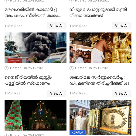
Posted On 25-12-2025
Posted On 25-12-2025
മദ്യലഹരിയിൽ കാറോടിച്ച്
നിഗൂഢ പോസ്റ്ററുമായി മന്ത്രി
അപകടം: സീരിയൽ താരം
വീണാ ജോർജ്ജ്
സിദ്ധാർത്ഥ് പ്രഭുവിനെതിരെ
View All
View All
1 Min Read
1 Min Read
കേസെടുത്തു
Posted On 25-12-2025
Posted On 25-12-2025
നൈജീരിയയിൽ മുസ്ലീം
ശബരിമല സ്വര്‍ണ്ണക്കവര്‍ച്ച;
പള്ളിയില്‍ സ്‌ഫോടനം
ഡി. മണിയെ തിരിച്ചറിഞ്ഞ് SIT
View All
View All
1 Min Read
1 Min Read
KERALA
Posted On 25-12-2025