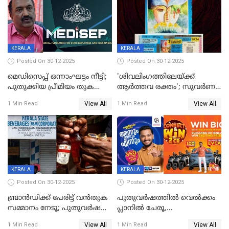
KERALA
KERALA
Posted On 30-12-2025
Posted On 30-12-2025
മെഡിസെപ്പ് ഒന്നാംഘട്ടം നീട്ടി;
'ശിവലിംഗത്തിലേയ്ക്ക്
പുതുക്കിയ പ്രീമിയം തുക
ആര്‍ത്തവ രക്തം'; സുവര്‍ണ
ഈടാക്കുക ജനുവരി 31
കേരളം ലോട്ടറിയിലെ
View All
View All
1 Min Read
1 Min Read
മുതൽ
ചിത്രത്തിനെതിരെ ഹിന്ദു
ഐക്യവേദി പരാതി നൽകി
KERALA
KERALA
Posted On 30-12-2025
Posted On 30-12-2025
ബ്രാൻഡിക്ക് പേരിട്ട് വൻതുക
പുതുവർഷത്തിൽ വെൽക്കം
സമ്മാനം നേടൂ; പുതുവർഷ
പ്ലാനിൽ ചേരൂ,
ഓഫറുമായി ബെവ്‌കോ
350എംപിപിഎസ് വേഗതയിൽ
View All
View All
1 Min Read
1 Min Read
ഇന്റർനെറ്റും ഒപ്പം കീയുടെ