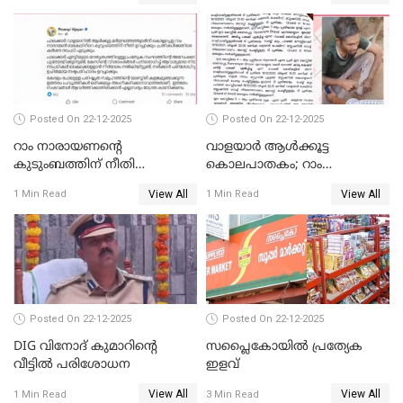
കോടതി നോട്ടീസ്
Posted On 22-12-2025
Posted On 22-12-2025
റാം നാരായണന്റെ
വാളയാർ ആൾക്കൂട്ട
കുടുംബത്തിന് നീതി
കൊലപാതകം; റാം
ഉറപ്പാക്കും; പിണറായി
നാരായണൻ നേരിട്ടത് ക്രൂര
View All
View All
1 Min Read
1 Min Read
വിജയന്‍
പീഡനം
Posted On 22-12-2025
Posted On 22-12-2025
DIG വിനോദ് കുമാറിന്റെ
സപ്ലൈകോയിൽ പ്രത്യേക
വീട്ടില്‍ പരിശോധന
ഇളവ്
View All
View All
1 Min Read
3 Min Read