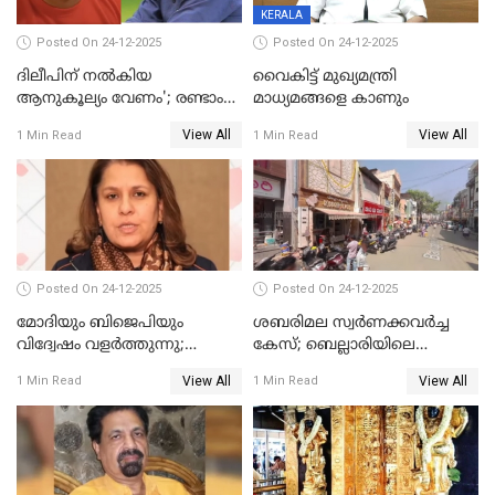
KERALA
Posted On 24-12-2025
Posted On 24-12-2025
ദിലീപിന് നല്‍കിയ
വൈകിട്ട് മുഖ്യമന്ത്രി
ആനുകൂല്യം വേണം'; രണ്ടാം
മാധ്യമങ്ങളെ കാണും
പ്രതി മാര്‍ട്ടിന്‍
View All
View All
1 Min Read
1 Min Read
ഹൈക്കോടതിയില്‍
Posted On 24-12-2025
Posted On 24-12-2025
മോദിയും ബിജെപിയും
ശബരിമല സ്വര്‍ണക്കവര്‍ച്ച
വിദ്വേഷം വളർത്തുന്നു;
കേസ്; ബെല്ലാരിയിലെ
പ്രതിഷേധവിമായി
ജ്വല്ലറിയില്‍ പരിശോധന
View All
View All
1 Min Read
1 Min Read
കോൺഗ്രസ്