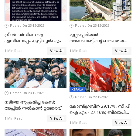
Posted On 23-12-2025
Posted On 23-12-2025
ഗ്രീന്‍ലന്‍ഡിനെ യു
മുല്ലപ്പെരിയാര്‍
എസിനൊപ്പം കൂട്ടിച്ചേര്‍ക്കും
അണക്കെട്ടിന്റെ ബലക്ഷയ
നിര്‍ണയം; പരിശോധന ഇന്ന്
View All
View All
1 Min Read
1 Min Read
തുടങ്ങും
KERALA
Posted On 23-12-2025
Posted On 22-12-2025
നടിയെ ആക്രമിച്ച കേസ്;
കോൺഗ്രസിന് 29.17%, സി പി
അപ്പീൽ നൽകാൻ ഉത്തരവ്
ഐ എം - 27.16%; ബിജെപി
View All
20% കടന്നത്
1 Min Read
View All
1 Min Read
തിരുവനന്തപുരത്ത് മാത്രം,
തദ്ദേശത്തിലെ യഥാർത്ഥ