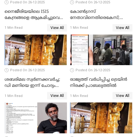
Posted On 26-12-2025
Posted On 26-12-2025
നൈജീരിയയിലെ ISIS
കോണ്‍ഗ്രസ്
കേന്ദ്രങ്ങളെ ആക്രമിച്ചുവെന്ന്
നേതാവിനെതിരെകേസ്;
ട്രംപ്
മുഖ്യമന്ത്രിയും ഉണ്ണികൃഷ്ണന്‍
View All
View All
1 Min Read
1 Min Read
പോറ്റിയും ഒപ്പമുള്ള AI ചിത്രം
പങ്കുവെച്ചു
Posted On 26-12-2025
Posted On 26-12-2025
ശബരിമല സ്വര്‍ണക്കവര്‍ച്ച;
രാജ്യത്ത് വര്‍ധിപ്പിച്ച ട്രെയിന്‍
ഡി മണിയെ ഇന്ന് ചോദ്യം
നിരക്ക് പ്രാബല്യത്തില്‍
ചെയ്യും
View All
View All
1 Min Read
1 Min Read