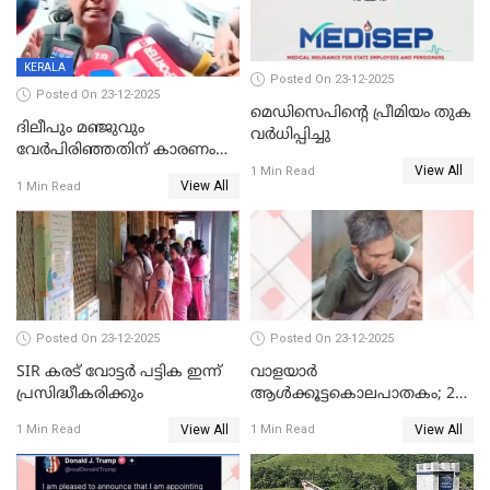
KERALA
Posted On 23-12-2025
Posted On 23-12-2025
മെഡിസെപിന്റെ പ്രീമിയം തുക
ദിലീപും മഞ്ജുവും
വർധിപ്പിച്ചു
വേർപിരിഞ്ഞതിന് കാരണം
View All
ദിലീപ് മഞ്ജുവിന് നൽകിയ ആ
1 Min Read
View All
1 Min Read
പഴയ മൊബൈലിൽ നിന്ന്
കണ്ടെത്തിയ ചാറ്റിൽ
നിന്നാണ്; എട്ടാം പ്രതിക്ക്
മോട്ടീവ് ഉണ്ടായിരുന്നെന്നും
അഡ്വ. ടി.ബി മിനി
Posted On 23-12-2025
Posted On 23-12-2025
SIR കരട് വോട്ടര്‍ പട്ടിക ഇന്ന്
വാളയാർ
പ്രസിദ്ധീകരിക്കും
ആൾക്കൂട്ടകൊലപാതകം; 2
പേർ കൂടി കസ്റ്റഡിയിൽ
View All
View All
1 Min Read
1 Min Read