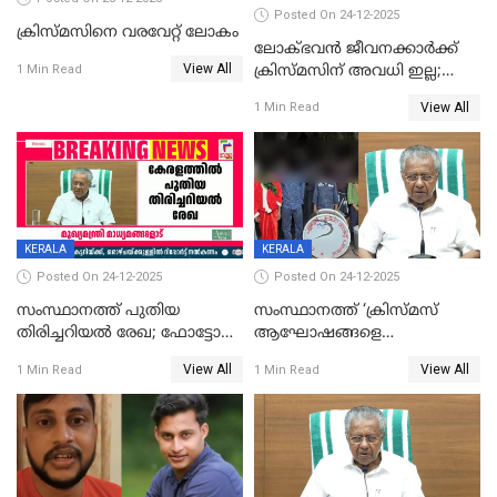
Posted On 24-12-2025
ക്രിസ്മസിനെ വരവേറ്റ് ലോകം
ലോക്ഭവൻ ജീവനക്കാർക്ക്
View All
ക്രിസ്മസിന് അവധി ഇല്ല;
1 Min Read
ഹാജരാവാൻ ഉത്തരവ്
View All
1 Min Read
KERALA
KERALA
Posted On 24-12-2025
Posted On 24-12-2025
സംസ്ഥാനത്ത് പുതിയ
സംസ്ഥാനത്ത് ‘ക്രിസ്മസ്
തിരിച്ചറിയല്‍ രേഖ; ഫോട്ടോ
ആഘോഷങ്ങളെ
പതിപ്പിച്ച നേറ്റിവിറ്റി കാര്‍ഡ്
കടന്നാക്രമിയ്ക്കുന്നു; എല്ലാ
View All
View All
1 Min Read
1 Min Read
നല്‍കുമെന്ന് മുഖ്യമന്ത്രി; SIR
ആക്രമണങ്ങൾക്കും പിന്നിലും
ഹെല്‍പ് ഡസ്‌കുകള്‍
സംഘപരിവാർ’; മുഖ്യമന്ത്രി
ആരംഭിക്കാന്‍ മന്ത്രിസഭാ
യോഗ തീരുമാനം