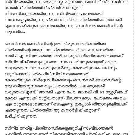
സിനിമയായിരുന്നു ജെഎസ്കെ. എന്നാൽ, ജൂൺ 21ന് സെൻസർ
ബോർഡ് ചിത്രത്തിന് പ്രദർശനാനുമതി
നിഷേധിക്കുകയായിരുന്നു. സിനിമയുടെ പേരുമായി
ബന്ധപ്പെട്ടായിരുന്നു പ്രധാന തർക്കം. ചിത്രത്തിലെ 'ജാനകി'
എന്ന പേര് മാറ്റണമെന്നതായിരുന്നു സെൻസർ ബോർഡിന്റെ
ആവശ്യം.
സെൻസർ ബോർഡിന്റെ ഈ തീരുമാനത്തിനെതിരെ
ചിത്രത്തിന്റെ അണിയറ പ്രവർത്തകർ ഹൈക്കോടതിയെ
സമീപിച്ചു. നിയമപരമായ വഴികളിലൂടെ നീങ്ങിയതോടെയാണ്
സിനിമയ്ക്ക് അനുകൂലമായ സാഹചര്യമുണ്ടായത്. ഏറെ
നാളത്തെ നിയമ പോരാട്ടങ്ങൾക്കും കോടതി ഇടപെടലിനും
ഒടുവിലാണ് ചിത്രം റിലീസിന് സജ്ജമായത്.
കോടതിയുടെ നിർദ്ദേശപ്രകാരവും സെൻസർ ബോർഡിന്റെ
ആവശ്യാനുസരണവും ചിത്രത്തിൽ ചില മാറ്റങ്ങൾ
വരുത്തിയിട്ടുണ്ട്. 'ജാനകി' എന്ന പേര് 'ജാനകി വി. vs സ്റ്റേറ്റ് ഓഫ്
കേരള' എന്നാക്കി മാറ്റിയതാണ് പ്രധാന മാറ്റം. പേരടക്കം ആകെ
ഏഴ് മാറ്റങ്ങളോടെയാണ് ജെഎസ്കെ ഇപ്പോൾ തിയറ്ററുകളിലേക്ക്
എത്തുന്നത്. ചിത്രത്തിന് യുഎ സർട്ടിഫിക്കറ്റാണ്
ലഭിച്ചിരിക്കുന്നത്.
സിനിമ നേരിട്ട പ്രതിസന്ധികളെക്കുറിച്ച് സംവിധായകൻ
പ്രവീൺ നാരായണൻ വികാരഭരിതനായി പ്രതികരിച്ചു. ഒരുപാട്