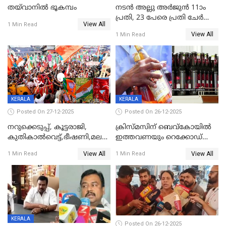
തയ്‌വാനിൽ ഭൂകമ്പം
നടൻ അല്ലു അർജുൻ 11ാം
പ്രതി, 23 പേരെ പ്രതി ചേർത്ത്
View All
1 Min Read
കുറ്റപത്രം സമർപ്പിച്ചു
View All
1 Min Read
KERALA
KERALA
Posted On 27-12-2025
Posted On 26-12-2025
നറുക്കെടുപ്പ്, കൂട്ടരാജി,
ക്രിസ്മസിന് ബെവ്‌കോയിൽ
കുതികാൽവെട്ട്,ഭീഷണി,മലബാറിലാകട്ടെ
ഇത്തവണയും റെക്കോഡ്
ട്വിസ്റ്റോട് ട്വിസ്റ്റും; അടിമുടി
വിൽപ്പന;കഴിഞ്ഞവർഷത്തേക്ക
View All
View All
1 Min Read
1 Min Read
നാടകീയമായി പഞ്ചായത്ത്
53 കോടി രൂപയുടെ അധിക
പ്രസിഡന്‍റ് തെരഞ്ഞെടുപ്പ്
വിൽപ്പന; മലയാളി കുടിച്ചു
തീർത്തത് 333 കോടിയുടെ
മദ്യം
KERALA
Posted On 26-12-2025