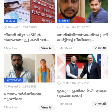
കണക്ക് പുറത്ത്
KERALA
KERALA
Posted On 22-12-2025
Posted On 22-12-2025
തീയതി നീട്ടണം; SIRൽ
അതിജീവിതയ്‌ക്കെതിരെ പ്രതി
തെരഞ്ഞെടുപ്പ് കമ്മീഷന്
മാർട്ടിന്റെ വീഡിയോ;
കത്തയച്ച് കേരളം
പ്രചരിപ്പിച്ച മൂന്നുപേർ
View All
View All
1 Min Read
1 Min Read
അറസ്റ്റിൽ; നൂറോളം
സൈറ്റുകളിൽ നിന്നും
വിഡിയോ നീക്കം ചെയ്യാനും
പൊലീസ്
LATEST NEWS
Posted On 22-12-2025
Posted On 22-12-2025
ഇന്ത്യ - ന്യൂസിലാൻഡ് സ്വതന്ത്ര
4 മാസം ഗർഭിണിയായ
വ്യാപാര കരാർ
യുവതിയെ
View All
വെട്ടിക്കൊലപ്പെടുത്തി
1 Min Read
View All
1 Min Read
പിതാവും സഹോദരനും;