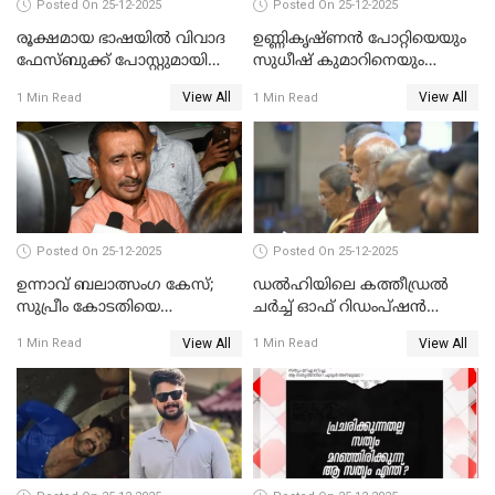
Posted On 25-12-2025
Posted On 25-12-2025
രൂക്ഷമായ ഭാഷയിൽ വിവാദ
ഉണ്ണികൃഷ്ണന്‍ പോറ്റിയെയും
ഫേസ്ബുക്ക് പോസ്റ്റുമായി
സുധീഷ് കുമാറിനെയും
നടൻ വിനായകൻ
വീണ്ടും ചോദ്യം ചെയ്ത് SIT
View All
View All
1 Min Read
1 Min Read
Posted On 25-12-2025
Posted On 25-12-2025
ഉന്നാവ് ബലാത്സംഗ കേസ്;
ഡൽഹിയിലെ കത്തീഡ്രൽ
സുപ്രീം കോടതിയെ
ചർച്ച് ഓഫ് റിഡംപ്ഷൻ
സമീപിക്കാനൊരുങ്ങി
സന്ദർശിച്ച് പ്രധാനമന്ത്രി
View All
View All
1 Min Read
1 Min Read
അതിജീവിത