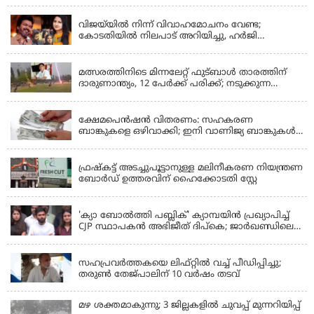
ബൈപാസ് പദ്ധതി വേഗത്തിലാക്കുമെന്ന് ഗഡ്കരി
LATEST NEWS
വിജയ്‌യിൽ നിന്ന് വിവാഹമോചനം വേണ്ട;
കോടതിയിൽ നിലപാട് അറിയിച്ചു, ഹർജി
പിൻവലിക്കുന്നെന്ന് സംഗീത
LATEST NEWS
മത്സരത്തിനിടെ മിന്നലേറ്റ് ഫുട്‌ബാൾ താരത്തിന്
ദാരുണാന്ത്യം, 12 പേർക്ക് പരിക്ക്; നടുക്കുന്ന
വീഡിയോ
KERALA
ക്ഷേമപെൻഷൻ വിതരണം: സഹകരണ
ബാങ്കുകളെ ഒഴിവാക്കി; ഇനി വാണിജ്യ ബാങ്കുകൾ
മാത്രം
KERALA
ഫ്രഷ്‌കട്ട് അടച്ചുപൂട്ടാനുള്ള മലിനീകരണ നിയന്ത്രണ
ബോർഡ് ഉത്തരവിന് ഹൈക്കോടതി സ്റ്റേ
KERALA
'ക്യാ ബോൽത്തി പബ്ലിക്' ക്യാമ്പയിൻ പ്രഖ്യാപിച്ച്
CJP സ്ഥാപകൻ അഭിജീത് ദിപ്കെ; ജാർഖണ്ഡിലെ
വിദ്യാർത്ഥി പ്രക്ഷോഭത്തിലും മറുപടി
LATEST NEWS
സഹപ്രവർത്തകയെ ലിഫ്റ്റിൽ വച്ച് പീഡിപ്പിച്ചു;
തരുൺ തേജ്‌പാലിന് 10 വർഷം തടവ്
മഴ ശക്തമാകുന്നു; 3 ജില്ലകളിൽ ചുവപ്പ് മുന്നറിയിപ്പ്