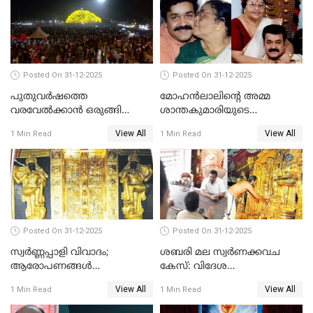
Posted On 31-12-2025
Posted On 31-12-2025
പുതുവര്‍ഷത്തെ
മോഹന്‍ലാലിന്റെ അമ്മ
വരവേല്‍ക്കാന്‍ ഒരുങ്ങി
ശാന്തകുമാരിയുടെ
ലോകം
സംസ്‌കാരം ഇന്ന്
View All
View All
1 Min Read
1 Min Read
Posted On 31-12-2025
Posted On 31-12-2025
സ്വർണ്ണപ്പാളി വിവാദം;
ശബരി മല സ്വർണക്കവച
ആരോപണങ്ങൾ
കേസ്: വിദേശ
അവസാനിക്കുന്നില്ല
വ്യവസായിയുടെ ആരോപണം
View All
View All
1 Min Read
1 Min Read
നിഷേധിച്ച് ഡി മണി