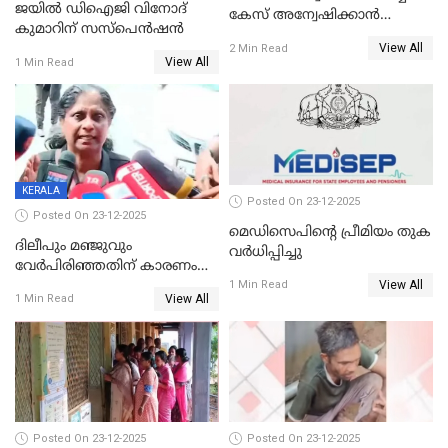
ജയിൽ ഡിഐജി വിനോദ്
കേസ് അന്വേഷിക്കാന്‍
കുമാറിന് സസ്പെൻഷൻ
തയ്യാറെന്ന് CBI
View All
2 Min Read
View All
1 Min Read
KERALA
Posted On 23-12-2025
Posted On 23-12-2025
മെഡിസെപിന്റെ പ്രീമിയം തുക
ദിലീപും മഞ്ജുവും
വർധിപ്പിച്ചു
വേർപിരിഞ്ഞതിന് കാരണം
View All
ദിലീപ് മഞ്ജുവിന് നൽകിയ ആ
1 Min Read
View All
1 Min Read
പഴയ മൊബൈലിൽ നിന്ന്
കണ്ടെത്തിയ ചാറ്റിൽ
നിന്നാണ്; എട്ടാം പ്രതിക്ക്
മോട്ടീവ് ഉണ്ടായിരുന്നെന്നും
അഡ്വ. ടി.ബി മിനി
Posted On 23-12-2025
Posted On 23-12-2025