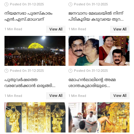
Posted On 31-12-2025
Posted On 31-12-2025
നിയമസഭാ പുരസ്‌കാരം
ജനവാസ മേഖലയിൽ നിന്ന്
എൻ.എസ്.മാധവന്
പിടികൂടിയ കടുവയെ തുറന്നു
വിട്ടു
View All
View All
1 Min Read
1 Min Read
Posted On 31-12-2025
Posted On 31-12-2025
പുതുവര്‍ഷത്തെ
മോഹന്‍ലാലിന്റെ അമ്മ
വരവേല്‍ക്കാന്‍ ഒരുങ്ങി
ശാന്തകുമാരിയുടെ
ലോകം
സംസ്‌കാരം ഇന്ന്
View All
View All
1 Min Read
1 Min Read