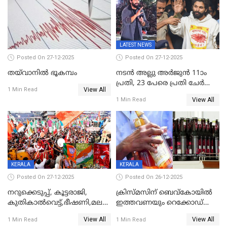
കേരളവിഷൻ ബ്രോഡ്ബാൻഡ്
കണക്ട്&വിൻ
LATEST NEWS
Posted On 27-12-2025
Posted On 27-12-2025
തയ്‌വാനിൽ ഭൂകമ്പം
നടൻ അല്ലു അർജുൻ 11ാം
പ്രതി, 23 പേരെ പ്രതി ചേർത്ത്
View All
1 Min Read
കുറ്റപത്രം സമർപ്പിച്ചു
View All
1 Min Read
KERALA
KERALA
Posted On 27-12-2025
Posted On 26-12-2025
നറുക്കെടുപ്പ്, കൂട്ടരാജി,
ക്രിസ്മസിന് ബെവ്‌കോയിൽ
കുതികാൽവെട്ട്,ഭീഷണി,മലബാറിലാകട്ടെ
ഇത്തവണയും റെക്കോഡ്
ട്വിസ്റ്റോട് ട്വിസ്റ്റും; അടിമുടി
വിൽപ്പന;കഴിഞ്ഞവർഷത്തേക്ക
View All
View All
1 Min Read
1 Min Read
നാടകീയമായി പഞ്ചായത്ത്
53 കോടി രൂപയുടെ അധിക