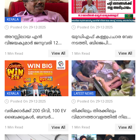
KERALA
Posted On 29-12-2025
Posted On 29-12-2025
അറസ്റ്റിലായ എൻ
യുഡിഎഫ് കള്ളപ്രചാര വേല
വിജയകുമാർ ജനുവരി 12
നടത്തി, ബിജെപി
വരെ റിമാൻഡിൽ;
ഹിന്ദുവർഗീയത പ്രചരിപ്പിച്ചു,
View All
View All
1 Min Read
1 Min Read
ജാമ്യാപേക്ഷ ഈ മാസം 31ന്
ശബരിമല അത്ര
പരിഗണിക്കും
തിരിച്ചടിയായില്ല,സർക്കാരിനെക്കുറ
ജനങ്ങൾക്ക് മികച്ച
അഭിപ്രായം, എല്‍ഡിഎഫ്
അധികാരം നിലനിര്‍ത്തും,
ലോക്സഭ
തെരഞ്ഞെടുപ്പിനേക്കാൾ 17
KERALA
LATEST NEWS
ലക്ഷം വോട്ട് ലഭിച്ചു
Posted On 29-12-2025
Posted On 29-12-2025
വരിക്കാർക്ക് 200 ടിവി, 100 EV
തിക്കിലും തിരക്കിലും
ബൈക്കുകൾ, ബമ്പർ
വിമാനത്താവളത്തില്‍ നിലത്ത്
സമ്മാനമായി EV കാർ
വീണ് വിജയ്
View All
View All
1 Min Read
1 Min Read
ഉൾപ്പെടെ 2 കോടി രൂപയുടെ
സമ്മാനങ്ങളുമായി