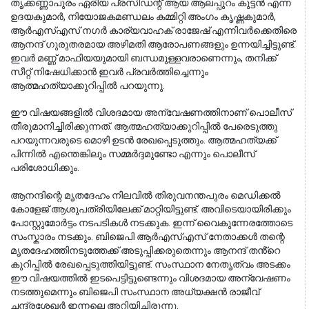
തൃക്കണ്ണാപുരം ഏരിയ പ്രസിഡന്റ് ആയ ആലപ്പുറം കുട്ടൻ എന്ന
ഉദയകുമാർ, നിയോജകമണ്ഡലം കമ്മിറ്റി അംഗം കൃഷ്ണകുമാർ,
ആർഎസ്എസ് നഗർ കാര്യവാഹക് രാജേഷ് എന്നിവർക്കെതിരെ
ആനന്ദ് ഗുരുതരമായ അഴിമതി ആരോപണങ്ങളും ഉന്നയിച്ചിട്ടുണ്ട്.
ഇവർ മണ്ണ് മാഫിയയുമായി ബന്ധമുള്ളവരാണെന്നും, തനിക്ക്
സീറ്റ് നിഷേധിക്കാൻ ഇവർ പ്രവർത്തിച്ചെന്നും
ആത്മഹത്യാക്കുറിപ്പിൽ പറയുന്നു.
ഈ വിഷയങ്ങളിൽ വിശദമായ അന്വേഷണത്തിനാണ് പൊലീസ് 
തീരുമാനിച്ചിരിക്കുന്നത്. ആത്മഹത്യാക്കുറിപ്പിൽ പേരെടുത്തു 
പറയുന്നവരുടെ മൊഴി ഉടൻ രേഖപ്പെടുത്തും. ആത്മഹത്യക്ക് 
പിന്നിൽ എന്തെങ്കിലും സമ്മർദ്ദമുണ്ടോ എന്നും പൊലീസ് 
പരിശോധിക്കും.
ആനന്ദിന്റെ മൃതദേഹം നിലവിൽ തിരുവനന്തപുരം മെഡിക്കൽ
കോളേജ് ആശുപത്രിയിലേക്ക് മാറ്റിയിട്ടുണ്ട്. അവിടെയായിരിക്കും
പോസ്റ്റുമോർട്ടം നടപടികൾ നടക്കുക. ഇന്ന് വൈകുന്നേരത്തോടെ
സംസ്കാരം നടക്കും. ബിജെപി ആർഎസ്എസ് നേതാക്കൾ തന്റെ
മൃതദേഹത്തിനടുത്തേക്ക് അടുപ്പിക്കരുതെന്നും ആനന്ദ് തൻ്റെ
കുറിപ്പിൽ രേഖപ്പെടുത്തിയിട്ടുണ്ട്. സംസ്ഥാന നേതൃത്വം അടക്കം
ഈ വിഷയത്തിൽ ഇടപെട്ടിട്ടുണ്ടെന്നും വിശദമായ അന്വേഷണം
നടത്തുമെന്നും ബിജെപി സംസ്ഥാന അധ്യക്ഷൻ രാജീവ്
ചന്ദ്രശേഖർ ഇന്നലെ അറിയിച്ചിരുന്നു.