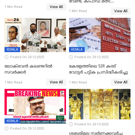
വേണ്ട, കീപാഡ് മതി;
യോഗം
View All
സ്ത്രീകൾക്ക് സ്മാർട്ട് ഫോൺ
1 Min Read
View All
1 Min Read
വിലക്കി രാജ്യത്തെ ഒരു
പഞ്ചായത്ത്
KERALA
KERALA
Posted On 23-12-2025
Posted On 23-12-2025
ലോക്ഭവൻ കലണ്ടറിൽ
കേരളത്തിലെ SIR കരട്
സവർക്കർ
വോട്ടര്‍ പട്ടിക പ്രസിദ്ധീകരിച്ചു
View All
View All
1 Min Read
1 Min Read
KERALA
Posted On 23-12-2025
Posted On 23-12-2025
ശബരിമല സ്വര്‍ണക്കവര്‍ച്ച