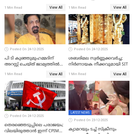
പ്രതിഷേധവിമായി
ജ്വല്ലറിയില്‍ പരിശോധന
View All
View All
1 Min Read
1 Min Read
കോൺഗ്രസ്
Posted On 24-12-2025
Posted On 24-12-2025
പി ടി കുഞ്ഞുമുഹമ്മദിന്
ശബരിമല സ്വര്‍ണ്ണക്കവര്‍ച്ച;
അറസ്റ്റ് ചെയ്ത് ജാമ്യത്തില്‍
നിർണായക നീക്കവുമായി SIT
വിട്ടു
View All
View All
1 Min Read
1 Min Read
LATEST NEWS
Posted On 24-12-2025
Posted On 23-12-2025
തെരഞ്ഞെടുപ്പിലെ പരാജയം;
ക്യാമറയും ടച്ച് സ്ക്രീനും
വിലയിരുത്താന്‍ ഇന്ന് CPIM