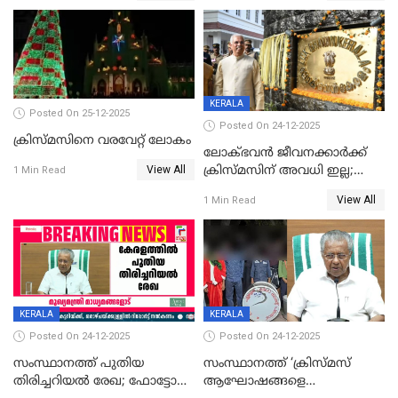
KERALA
Posted On 25-12-2025
Posted On 24-12-2025
ക്രിസ്മസിനെ വരവേറ്റ് ലോകം
ലോക്ഭവൻ ജീവനക്കാർക്ക്
View All
ക്രിസ്മസിന് അവധി ഇല്ല;
1 Min Read
ഹാജരാവാൻ ഉത്തരവ്
View All
1 Min Read
KERALA
KERALA
Posted On 24-12-2025
Posted On 24-12-2025
സംസ്ഥാനത്ത് പുതിയ
സംസ്ഥാനത്ത് ‘ക്രിസ്മസ്
തിരിച്ചറിയല്‍ രേഖ; ഫോട്ടോ
ആഘോഷങ്ങളെ