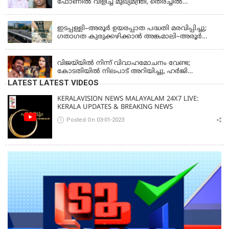
ഫോണിൽ വിളിച്ച് മുഖ്യമന്ത്രി, തെരച്ചിൽ
ഊർജിതമാക്കുമെന്ന് ഉറപ്പ് നൽകി; മന്ത്രി സിപി
KERALA
ജോൺ അഞ്ചുതെങ്ങിൽ; കടലിൽ
പോകുന്നവരെയും ഉൾപ്പെടുത്തി നാളെ ഊർജിത
ഇടപ്പള്ളി–അരൂർ ഉയരപ്പാത പദ്ധതി മരവിപ്പിച്ചു;
തെരച്ചിൽ
ഗതാഗത കുരുക്കഴിക്കാൻ അങ്കമാലി–അരൂർ
ബൈപാസ് പദ്ധതി വേഗത്തിലാക്കുമെന്ന് ഗഡ്കരി
LATEST NEWS
വിജയ്‌യിൽ നിന്ന് വിവാഹമോചനം വേണ്ട;
കോടതിയിൽ നിലപാട് അറിയിച്ചു, ഹർജി
പിൻവലിക്കുന്നെന്ന് സംഗീത
LATEST LATEST VIDEOS
KERALAVISION NEWS MALAYALAM 24X7 LIVE:
KERALA UPDATES & BREAKING NEWS
Posted On 03-01-2023