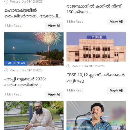
Posted On 31-12-2025
രാജസ്ഥാനിൽ കാറിൽ നിന്ന്
മഹാരാഷ്ട്രയിൽ
150 കിലോ
മതപരിവർത്തനം ആരോപിച്ചു
സ്ഫോടകവസ്തുക്കൾ
View All
അറസ്റ്റിലായ മലയാളി
1 Min Read
പിടികൂടി
View All
1 Min Read
വൈദികനും ഭാര്യയ്ക്കും
ഉൾപ്പെടെ 11പേർക്കും ജാമ്യം
LATEST NEWS
Posted On 31-12-2025
Posted On 31-12-2025
CBSE 10,12 ക്ലാസ് പരീക്ഷകള്‍
ഹാപ്പി ന്യൂഇയർ 2026;
മാറ്റിവച്ചു
കിരിബാത്തിയിൽ
View All
പുതുവർഷമെത്തി
1 Min Read
View All
1 Min Read