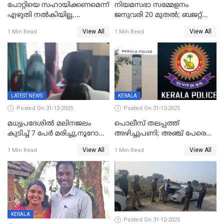
പോറ്റിയെ സഹായിക്കണമെന്ന്
നിയമസഭാ സമ്മേളനം
എഴുതി നൽകിയില്ല,
ജനുവരി 20 മുതല്‍; ബജറ്റ്
ജനങ്ങളെ
അവതരണം അവസാനവാരം;
View All
View All
1 Min Read
1 Min Read
തെറ്റിദ്ധരിപ്പിക്കരുത്,
മന്ത്രിസഭാ
സാങ്കൽപ്പിക കഥകൾ
യോഗതീരുമാനങ്ങൾ
പ്രചരിപ്പിക്കുന്നുവെന്നും
കടകംപള്ളി സുരേന്ദ്രൻ
LATEST NEWS
KERALA
Posted On 31-12-2025
Posted On 31-12-2025
മധ്യപ്രദേശിൽ മലിനജലം
പൊലീസ് തലപ്പത്ത്
കുടിച്ച് 7 പേർ മരിച്ചു,നൂറോളം
അഴിച്ചുപണി; അഞ്ച് പേരെ
പേർ ഗുരുതരാവസ്ഥയിൽ
ഐജി റാങ്കിലേക്ക്
View All
View All
1 Min Read
1 Min Read
ഉയർത്തി,അജിതാ ബീഗം
ക്രൈംബ്രാഞ്ച് ഐജി,
എസ്.ശ്യാംസുന്ദർ
ഇന്റലിജൻസ് ഐജി
KERALA
Posted On 31-12-2025