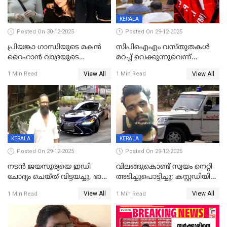
KERALA
Posted On 30-12-2025
Posted On 29-12-2025
പ്രിയങ്കാ ​ഗാന്ധിയുടെ മകൻ
സിപിഐഎം വസ്തുതകൾ
റൈഹാൻ വാദ്രയുടെ
മറച്ച് വെക്കുന്നുവെന്ന്
വിവാഹനിശ്ചയം
സിപിഐ, 'പത്മകുമാറിനെ
View All
View All
1 Min Read
1 Min Read
കഴിഞ്ഞതായി റിപ്പോർട്ട്
സംരക്ഷിച്ചത്
തിരിച്ചടിച്ചു',വെള്ളാപ്പള്ളിയെ
ന്യായീകരിക്കുന്നതിലും
CPIഎക്സിക്യൂട്ടീവിൽ
വിമർശനം
KERALA
KERALA
Posted On 29-12-2025
Posted On 29-12-2025
നടൻ ജയസൂര്യയെ ഇഡി
വിലങ്ങുകൊണ്ട് സ്വയം നെറ്റി
ചോദ്യം ചെയ്ത് വിട്ടയച്ചു, ഭാര്യ
അടിച്ചുപൊട്ടിച്ചു; കസ്റ്റഡിയിൽ
സരിതയുടെയും
എടുക്കുന്നതിനിടെ
View All
View All
1 Min Read
1 Min Read
മൊഴിയെടുത്തു
വധശ്രമക്കേസ് പ്രതി
വിലങ്ങുമായി രക്ഷപ്പെട്ടു;
വ്യാപക തെരച്ചിൽ