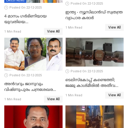
LATEST NEWS
Posted On 22-12-2025
Posted On 22-12-2025
ഇന്ത്യ - ന്യൂസിലാൻഡ് സ്വതന്ത്ര
4 മാസം ഗർഭിണിയായ
വ്യാപാര കരാർ
യുവതിയെ
View All
വെട്ടിക്കൊലപ്പെടുത്തി
1 Min Read
View All
1 Min Read
പിതാവും സഹോദരനും;
ദുരഭിമാനക്കൊലയിൽ
നടുങ്ങി കർണാടക
Posted On 22-12-2025
Posted On 22-12-2025
ടെലിസ്‌കോപ്പ് കണ്ടെത്തി;
അൻവറും ജാനുവും
ജമ്മു കാശ്മീരില്‍ അതീവ
വിഷ്ണുപുരം ചന്ദ്രശേഖരന്റെ
ജാഗ്രത നിര്‍ദ്ദേശം
View All
പാർട്ടിയും UDF
1 Min Read
View All
1 Min Read
അസോസിയേറ്റ് അംഗങ്ങൾ;
അസോസിയേറ്റ്
അംഗമാകാനില്ലെന്നും
UDFലേക്കില്ലെന്നും
വിഷ്ണുപുരം ചന്ദ്രശേഖരൻ