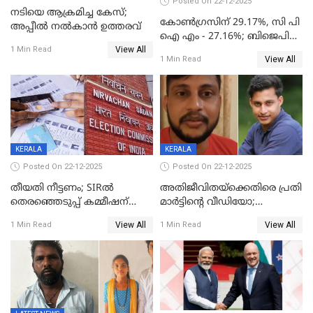
Posted On 22-12-2025
നടിയെ ആക്രമിച്ച കേസ്;
കോൺഗ്രസിന് 29.17%, സി പി
അപ്പീൽ നൽകാൻ ഉത്തരവ്
ഐ എം - 27.16%; ബിജെപി
View All
20% കടന്നത്
1 Min Read
View All
1 Min Read
തിരുവനന്തപുരത്ത് മാത്രം,
തദ്ദേശത്തിലെ യഥാർത്ഥ
കണക്ക് പുറത്ത്
KERALA
KERALA
Posted On 22-12-2025
Posted On 22-12-2025
തീയതി നീട്ടണം; SIRൽ
അതിജീവിതയ്‌ക്കെതിരെ പ്രതി
തെരഞ്ഞെടുപ്പ് കമ്മീഷന്
മാർട്ടിന്റെ വീഡിയോ;
കത്തയച്ച് കേരളം
പ്രചരിപ്പിച്ച മൂന്നുപേർ
View All
View All
1 Min Read
1 Min Read
അറസ്റ്റിൽ; നൂറോളം
സൈറ്റുകളിൽ നിന്നും
വിഡിയോ നീക്കം ചെയ്യാനും
പൊലീസ്