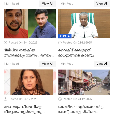
പതിപ്പിച്ച നേറ്റിവിറ്റി കാര്‍ഡ്
കടന്നാക്രമിയ്ക്കുന്നു; എല്ലാ
View All
View All
1 Min Read
1 Min Read
നല്‍കുമെന്ന് മുഖ്യമന്ത്രി; SIR
ആക്രമണങ്ങൾക്കും പിന്നിലും
ഹെല്‍പ് ഡസ്‌കുകള്‍
സംഘപരിവാർ’; മുഖ്യമന്ത്രി
ആരംഭിക്കാന്‍ മന്ത്രിസഭാ
യോഗ തീരുമാനം
KERALA
Posted On 24-12-2025
Posted On 24-12-2025
ദിലീപിന് നല്‍കിയ
വൈകിട്ട് മുഖ്യമന്ത്രി
ആനുകൂല്യം വേണം'; രണ്ടാം
മാധ്യമങ്ങളെ കാണും
പ്രതി മാര്‍ട്ടിന്‍
View All
View All
1 Min Read
1 Min Read
ഹൈക്കോടതിയില്‍
Posted On 24-12-2025
Posted On 24-12-2025
മോദിയും ബിജെപിയും
ശബരിമല സ്വര്‍ണക്കവര്‍ച്ച
വിദ്വേഷം വളർത്തുന്നു;
കേസ്; ബെല്ലാരിയിലെ