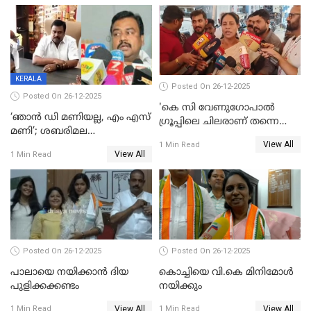
പ്രസിഡന്‍റ് തെരഞ്ഞെടുപ്പ്
വിൽപ്പന; മലയാളി കുടിച്ചു
തീർത്തത് 333 കോടിയുടെ
മദ്യം
KERALA
Posted On 26-12-2025
Posted On 26-12-2025
'കെ സി വേണുഗോപാല്‍
‘ഞാൻ ഡി മണിയല്ല, എം എസ്
ഗ്രൂപ്പിലെ ചിലരാണ് തന്നെ
മണി’; ശബരിമല
തഴഞ്ഞത്'; ലാലി ജെയിംസ്
View All
സ്വർണക്കവർച്ചയുമായി ഒരു
1 Min Read
View All
1 Min Read
ബന്ധവും ഇല്ലെന്ന് എസ്ഐടി
ചോദ്യം ചെയ്ത ദിണ്ടിഗലിലെ
വ്യവസായി
Posted On 26-12-2025
Posted On 26-12-2025
പാലായെ നയിക്കാന്‍ ദിയ
കൊച്ചിയെ വി.കെ മിനിമോള്‍
പുളിക്കക്കണ്ടം
നയിക്കും
View All
View All
1 Min Read
1 Min Read