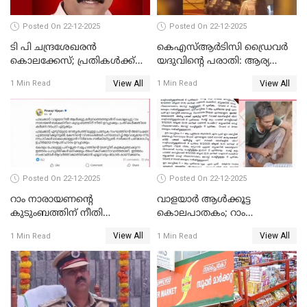
Posted On 22-12-2025
Posted On 22-12-2025
ടി പി ചന്ദ്രശേഖരന്‍
കെഎസ്ആർടിസി ഡ്രൈവർ
കൊലക്കേസ്; പ്രതികള്‍ക്ക്
യദുവിന്റെ പരാതി: ആര്യ
വീണ്ടും പരോള്‍
രാജേന്ദ്രനും സച്ചിൻ ദേവിനും
View All
View All
1 Min Read
1 Min Read
കോടതി നോട്ടീസ്
Posted On 22-12-2025
Posted On 22-12-2025
റാം നാരായണന്റെ
വാളയാർ ആൾക്കൂട്ട
കുടുംബത്തിന് നീതി
കൊലപാതകം; റാം
ഉറപ്പാക്കും; പിണറായി
നാരായണൻ നേരിട്ടത് ക്രൂര
View All
View All
1 Min Read
1 Min Read
വിജയന്‍
പീഡനം