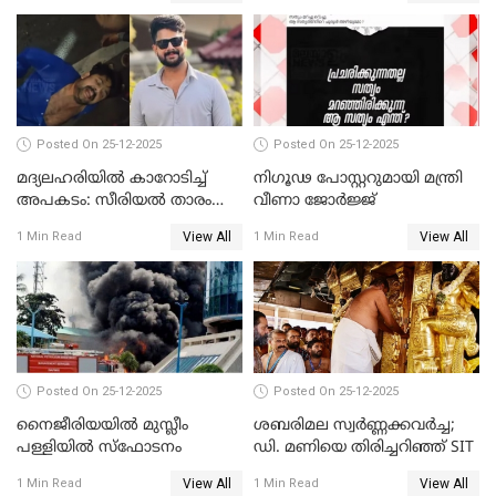
Posted On 25-12-2025
Posted On 25-12-2025
മദ്യലഹരിയിൽ കാറോടിച്ച്
നിഗൂഢ പോസ്റ്ററുമായി മന്ത്രി
അപകടം: സീരിയൽ താരം
വീണാ ജോർജ്ജ്
സിദ്ധാർത്ഥ് പ്രഭുവിനെതിരെ
View All
View All
1 Min Read
1 Min Read
കേസെടുത്തു
Posted On 25-12-2025
Posted On 25-12-2025
നൈജീരിയയിൽ മുസ്ലീം
ശബരിമല സ്വര്‍ണ്ണക്കവര്‍ച്ച;
പള്ളിയില്‍ സ്‌ഫോടനം
ഡി. മണിയെ തിരിച്ചറിഞ്ഞ് SIT
View All
View All
1 Min Read
1 Min Read