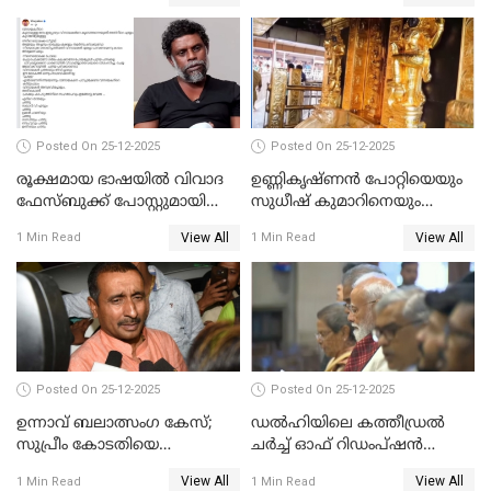
Posted On 25-12-2025
Posted On 25-12-2025
രൂക്ഷമായ ഭാഷയിൽ വിവാദ
ഉണ്ണികൃഷ്ണന്‍ പോറ്റിയെയും
ഫേസ്ബുക്ക് പോസ്റ്റുമായി
സുധീഷ് കുമാറിനെയും
നടൻ വിനായകൻ
വീണ്ടും ചോദ്യം ചെയ്ത് SIT
View All
View All
1 Min Read
1 Min Read
Posted On 25-12-2025
Posted On 25-12-2025
ഉന്നാവ് ബലാത്സംഗ കേസ്;
ഡൽഹിയിലെ കത്തീഡ്രൽ
സുപ്രീം കോടതിയെ
ചർച്ച് ഓഫ് റിഡംപ്ഷൻ
സമീപിക്കാനൊരുങ്ങി
സന്ദർശിച്ച് പ്രധാനമന്ത്രി
View All
View All
1 Min Read
1 Min Read
അതിജീവിത