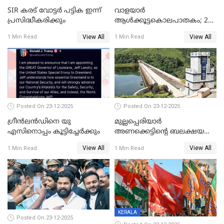
SIR കരട് വോട്ടര്‍ പട്ടിക ഇന്ന്
വാളയാർ
പ്രസിദ്ധീകരിക്കും
ആൾക്കൂട്ടകൊലപാതകം; 2
പേർ കൂടി കസ്റ്റഡിയിൽ
View All
View All
1 Min Read
1 Min Read
Posted On 23-12-2025
Posted On 23-12-2025
ഗ്രീന്‍ലന്‍ഡിനെ യു
മുല്ലപ്പെരിയാര്‍
എസിനൊപ്പം കൂട്ടിച്ചേര്‍ക്കും
അണക്കെട്ടിന്റെ ബലക്ഷയ
നിര്‍ണയം; പരിശോധന ഇന്ന്
View All
View All
1 Min Read
1 Min Read
തുടങ്ങും
KERALA
Posted On 23-12-2025