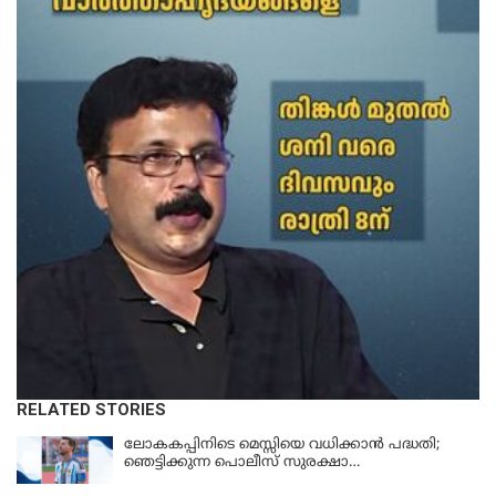
RELATED STORIES
ലോകകപ്പിനിടെ മെസ്സിയെ വധിക്കാൻ പദ്ധതി;
ഞെട്ടിക്കുന്ന പൊലീസ് സുരക്ഷാ
രേഖകള്‍;ആറായിരത്തിലധികം ഭീഷണി