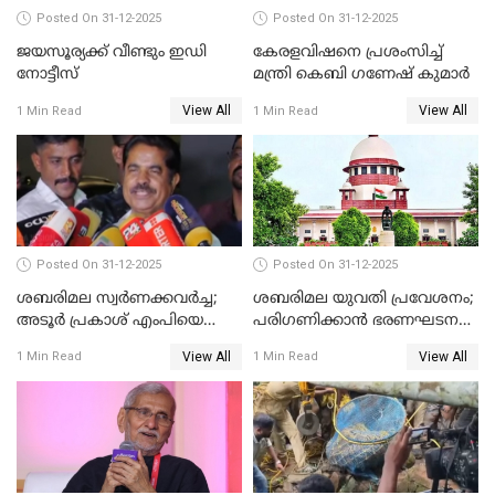
Posted On 31-12-2025
Posted On 31-12-2025
ജയസൂര്യക്ക് വീണ്ടും ഇഡി
കേരളവിഷനെ പ്രശംസിച്ച്
നോട്ടീസ്
മന്ത്രി കെബി ഗണേഷ് കുമാര്‍
View All
View All
1 Min Read
1 Min Read
Posted On 31-12-2025
Posted On 31-12-2025
ശബരിമല സ്വര്‍ണക്കവര്‍ച്ച;
ശബരിമല യുവതി പ്രവേശനം;
അടൂര്‍ പ്രകാശ് എംപിയെ
പരിഗണിക്കാന്‍ ഭരണഘടന
ചോദ്യം ചെയ്യാൻ SIT
ബെഞ്ച്
View All
View All
1 Min Read
1 Min Read