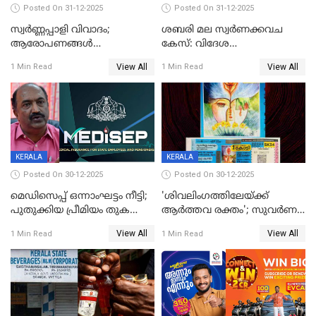
Posted On 31-12-2025
Posted On 31-12-2025
സ്വർണ്ണപ്പാളി വിവാദം;
ശബരി മല സ്വർണക്കവച
ആരോപണങ്ങൾ
കേസ്: വിദേശ
അവസാനിക്കുന്നില്ല
വ്യവസായിയുടെ ആരോപണം
View All
View All
1 Min Read
1 Min Read
നിഷേധിച്ച് ഡി മണി
KERALA
KERALA
Posted On 30-12-2025
Posted On 30-12-2025
മെഡിസെപ്പ് ഒന്നാംഘട്ടം നീട്ടി;
'ശിവലിംഗത്തിലേയ്ക്ക്
പുതുക്കിയ പ്രീമിയം തുക
ആര്‍ത്തവ രക്തം'; സുവര്‍ണ
ഈടാക്കുക ജനുവരി 31
കേരളം ലോട്ടറിയിലെ
View All
View All
1 Min Read
1 Min Read
മുതൽ
ചിത്രത്തിനെതിരെ ഹിന്ദു
ഐക്യവേദി പരാതി നൽകി