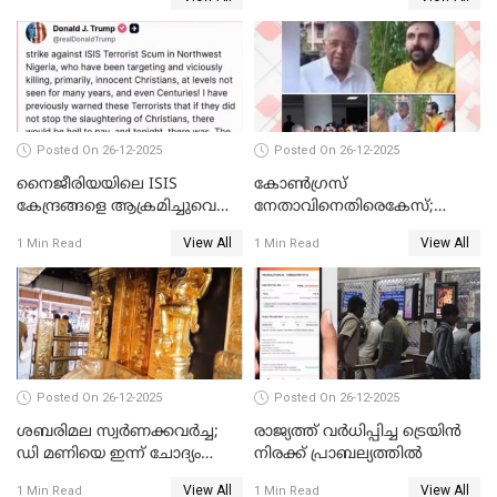
Posted On 26-12-2025
Posted On 26-12-2025
നൈജീരിയയിലെ ISIS
കോണ്‍ഗ്രസ്
കേന്ദ്രങ്ങളെ ആക്രമിച്ചുവെന്ന്
നേതാവിനെതിരെകേസ്;
ട്രംപ്
മുഖ്യമന്ത്രിയും ഉണ്ണികൃഷ്ണന്‍
View All
View All
1 Min Read
1 Min Read
പോറ്റിയും ഒപ്പമുള്ള AI ചിത്രം
പങ്കുവെച്ചു
Posted On 26-12-2025
Posted On 26-12-2025
ശബരിമല സ്വര്‍ണക്കവര്‍ച്ച;
രാജ്യത്ത് വര്‍ധിപ്പിച്ച ട്രെയിന്‍
ഡി മണിയെ ഇന്ന് ചോദ്യം
നിരക്ക് പ്രാബല്യത്തില്‍
ചെയ്യും
View All
View All
1 Min Read
1 Min Read